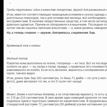
Грибы-трутовики: один в качестве лекарства, другой для разжигания 
Итак, имеется соответствующая природным условиям и сезону одежда с
длительных переходов, так и для ночевки вне жилища, всё необходимое 
инструментами. В наличии лекарственные средства, в том числе антипа
довольно ядовитые. Причем их обнаружили и в кишечнике. Последнее п
затем там же нашлись признаки власоглава — а, каков уровень самодиа
Ну, а теперь главное — оружие, боеприпасы, снаряжение Эци.
Кремневый нож и ножны
Медный топор
Рукоятка ножа выполнена из ясеня, топорище — из тиса. Вот из последн
особого не даст — ну, палка и палка, правда, с правильно (кто понимае
равномерного их изгиба. Если есть желание, вернитесь к изображению 
героя, там все видно.
Итак, длина лука Эци 182 сантиметра, то бишь 71 дюйм — по сути у него
фото), даже материал тот же, и это 5 тысяч лет назад!
Может, ближе к охотничье-боевому, а не спортивному варианту, то есть
от 170 до 210 сантиметров. В свое время один немецкий археолог по п
подобных луков и тщательно замерил их характеристики. В среднем выш
стандартной растяжке 72 сантиметра (28 дюймов) усилие натяжения соста