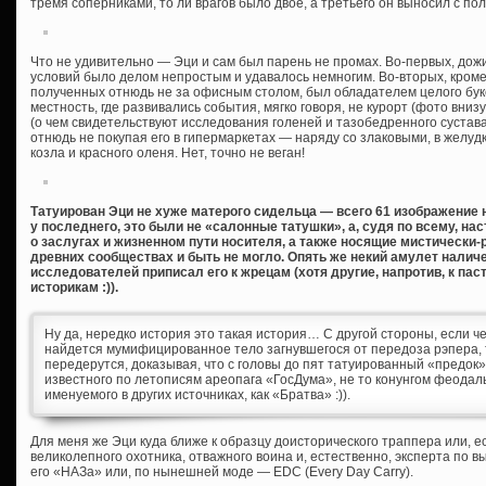
тремя соперниками, то ли врагов было двое, а третьего он выносил с пол
Что не удивительно — Эци и сам был парень не промах. Во-первых, дожил
условий было делом непростым и удавалось немногим. Во-вторых, кром
полученных отнюдь не за офисным столом, был обладателем целого буке
местность, где развивались события, мягко говоря, не курорт (фото вни
(о чем свидетельствуют исследования голеней и тазобедренного сустава
отнюдь не покупая его в гипермаркетах — наряду со злаковыми, в желуд
козла и красного оленя. Нет, точно не веган!
Татуирован Эци не хуже матерого сидельца — всего 61 изображение на
у последнего, это были не «салонные татушки», а, судя по всему, н
о заслугах и жизненном пути носителя, а также носящие мистически-
древних сообществах и быть не могло. Опять же некий амулет налич
исследователей приписал его к жрецам (хотя другие, напротив, к пас
историкам :)).
Ну да, нередко история это такая история… С другой стороны, если ч
найдется мумифицированное тело загнувшегося от передоза рэпера,
передерутся, доказывая, что с головы до пят татуированный «предок
известного по летописям ареопага «ГосДума», не то конунгом феода
именуемого в других источниках, как «Братва» :)).
Для меня же Эци куда ближе к образцу доисторического траппера или, 
великолепного охотника, отважного воина и, естественно, эксперта по 
его «НАЗа» или, по нынешней моде — EDC (Every Day Carry).