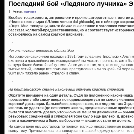
Последний бой «Ледяного лучника» 
|
Автор:
ingewarr
Вообще-то археологи, антропологи и прочие авторитетные «-ологи» 
«Человек изо льда» (L’Uomo venuto dal ghiaccio), но в обиходе закр
«Эци». Мне, товарищи, как-то ближе вынесенное в заголовок сочетани
рассказа коллегой-предшественником, но и соответствует историчес
остановлюсь на самом кратком варианте.
Реконструкция внешнего облика Эци
Историю сенсационной находки в 1991 году в леднике Тирольских Альп
охотника и дальнейших его исследований вы можете прочитать хотя бы 
на куда более близкой сайту теме. А все дело в том, что, хотя подлинн
тысячелетий, налицо все признаки преступления или по крайней мере н
убит (или тяжело ранен) стрелой в спину.
На рентгеновском снимке наконечник отмечен красной стрелкой
Обратите внимание на одну деталь. Судя по положению наконечника
произведен либо снизу вверх по поднимающемуся по склону человеку
короткой дистанции. Дальнейшее, скорее всего, выглядело так: Эци,
извлечь не удастся (до появления «шил», предназначенных пробиват
пытался обломить древко, чтобы оно не мешало движениям — обычная
резьбовых соединений и суперклея тоже было еще далеко :)), древк
плоти наконечником и было выброшено — видимо, стало не до него.
На самом деле ему досталось по полной: налицо множественные повре
всему телу. Причем согласно анализу запятнавшей одежду крови он то л