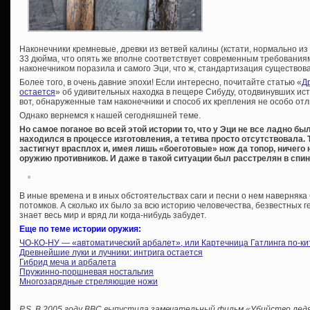
Наконечники кремневые, древки из ветвей калины (кстати, нормально из
33 дюйма, что опять же вполне соответствует современным требованиям.
наконечником поразила и самого Эци, что ж, стандартизация существова
Более того, в очень давние эпохи! Если интересно, почитайте статью «
Д
остается
» об удивительных находка в пещере Сибуду, отодвинувших исто
вот, обнаруженные там наконечники и способ их крепления не особо о
Однако вернемся к нашей сегодняшней теме.
Но самое поганое во всей этой истории то, что у Эци не все ладно бы
находился в процессе изготовления, а тетива просто отсутствовала.
застигнут врасплох и, имея лишь «боеготовые» нож да топор, ничего
оружию противников. И даже в такой ситуации был расстрелян в спи
В иные времена и в иных обстоятельствах саги и песни о нем наверняка 
потомков. А сколько их было за всю историю человечества, безвестных г
знает весь мир и вряд ли когда-нибудь забудет.
Еще по теме истории оружия:
ЧО-КО-НУ — «автоматический арбалет», или Картечница Гатлинга по-ки
Древнейшие луки и лучники: интрига остается
Гибрид меча и арбалета
Пружинно-поршневая ностальгия
Многозарядные стреляющие ножи
P.S. В 2005 году BBC выпустила замечательный фильм «Убийство ледян