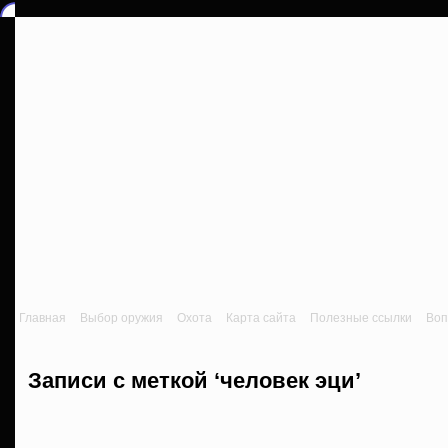
Главная
Выбор оружия
Охота
Карта сайта
Полезные ссылки
Воп
Записи с меткой ‘человек эци’