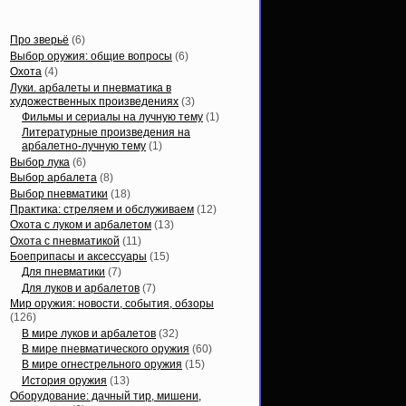
Статьи, обзоры
Про зверьё
(6)
Выбор оружия: общие вопросы
(6)
Охота
(4)
Луки. арбалеты и пневматика в
художественных произведениях
(3)
Фильмы и сериалы на лучную тему
(1)
Литературные произведения на
арбалетно-лучную тему
(1)
Выбор лука
(6)
Выбор арбалета
(8)
Выбор пневматики
(18)
Практика: стреляем и обслуживаем
(12)
Охота с луком и арбалетом
(13)
Охота с пневматикой
(11)
Боеприпасы и аксессуары
(15)
Для пневматики
(7)
Для луков и арбалетов
(7)
Мир оружия: новости, события, обзоры
(126)
В мире луков и арбалетов
(32)
В мире пневматического оружия
(60)
В мире огнестрельного оружия
(15)
История оружия
(13)
Оборудование: дачный тир, мишени,