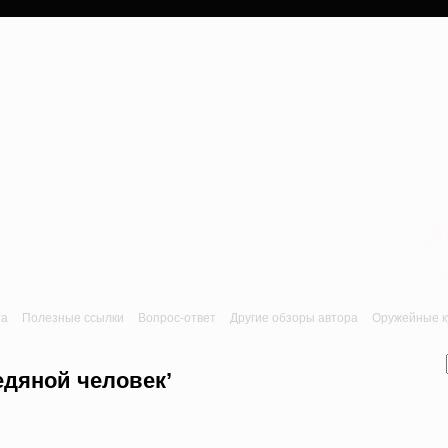
a
Лук, арбалет, пне
та
Полезные ссылки
Вопрос-ответ
Другие обзоры автора
Оружейные ку
едяной человек’