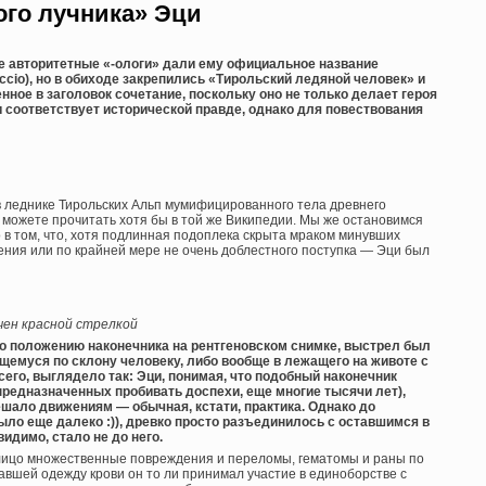
ого лучника» Эци
ие авторитетные «-ологи» дали ему официальное название
accio), но в обиходе закрепились «Тирольский ледяной человек» и
нное в заголовок сочетание, поскольку оно не только делает героя
 соответствует исторической правде, однако для повествования
в леднике Тирольских Альп мумифицированного тела древнего
 можете прочитать хотя бы в той же Википедии. Мы же остановимся
ло в том, что, хотя подлинная подоплека скрыта мраком минувших
ения или по крайней мере не очень доблестного поступка — Эци был
чен красной стрелкой
по положению наконечника на рентгеновском снимке, выстрел был
щемуся по склону человеку, либо вообще в лежащего на животе с
сего, выглядело так: Эци, понимая, что подобный наконечник
предназначенных пробивать доспехи, еще многие тысячи лет),
ешало движениям — обычная, кстати, практика. Однако до
ло еще далеко :)), древко просто разъединилось с оставшимся в
идимо, стало не до него.
алицо множественные повреждения и переломы, гематомы и раны по
авшей одежду крови он то ли принимал участие в единоборстве с