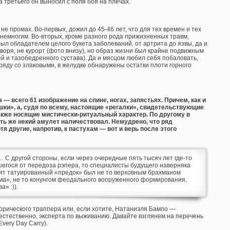
а третьего он выносил с поля боя на плечах.
е промах. Во-первых, дожил до 45-46 лет, что для тех времен и тех
немногим. Во-вторых, кроме разного рода прижизненных травм,
ыл обладателем целого букета заболеваний, от артрита до язвы, да и
оворя, не курорт (фото внизу), но образ жизни был крайне подвижным
й и тазобедренного сустава). Да и мясцом любил себя побаловать,
ряду со злаковыми, в желудке обнаружены остатки плоти горного
— всего 61 изображение на спине, ногах, запястьях. Причем, как и
шки», а, судя по всему, настоящие «регалки», свидетельствующие
также носящие мистически-ритуальный характер. По другому в
ть же некий амулет наличествовал. Немудрено, что ряд
я другие, напротив, к пастухам — вот и верь после этого
… С другой стороны, если через очередные пять тысяч лет где-то
егося от передоза рэпера, то специалисты будущего наверняка
 пят татуированный «предок» был не то верховным брахманом
ма», не то конунгом феодального вооруженного формирования,
а» :)).
торического траппера или, если хотите, Натаниэля Бампо —
 естественно, эксперта по выживанию. Давайте взглянем на перечень
very Day Carry).