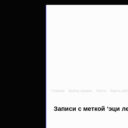
Главная
Выбор оружия
Охота
Карта сай
Записи с меткой ‘эци л