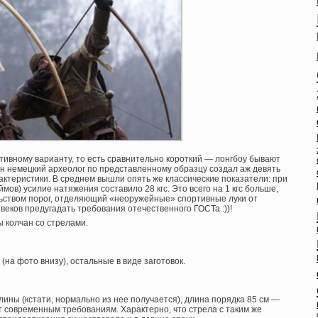
ртивному варианту, то есть сравнительно короткий — лонгбоу бывают
ин немецкий археолог по представленному образцу создал аж девять
актеристики. В среднем вышли опять же классические показатели: при
ов) усилие натяжения составило 28 кгс. Это всего на 1 кгс больше,
ьством порог, отделяющий «неоружейные» спортивные луки от
 веков предугадать требования отечественного ГОСТа :))!
ы колчан со стрелами.
(на фото внизу), остальные в виде заготовок.
лины (кстати, нормально из нее получается), длина порядка 85 см —
т современным требованиям. Характерно, что стрела с таким же