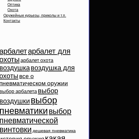
Оптика
Охота
Оружейные курьезы, приколы и т.п.
Контакты
Облако тэгов
арбалет
арбалет для
охоты
арбалет охота
воздушка
воздушка для
охоты
все о
пневматическом оружии
выбор
выбор арбалета
выбор
воздушки
пневматики
выбор
пневматической
винтовки
дешевая пневматика
какая
история оружия