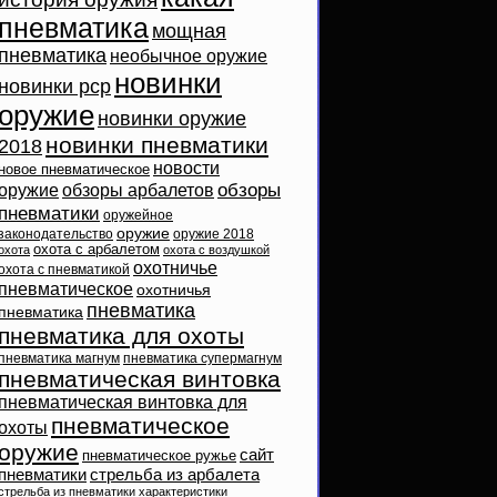
пневматика
мощная
пневматика
необычное оружие
новинки
новинки pcp
оружие
новинки оружие
новинки пневматики
2018
новости
новое пневматическое
обзоры
оружие
обзоры арбалетов
пневматики
оружейное
оружие
законодательство
оружие 2018
охота с арбалетом
охота
охота с воздушкой
охотничье
охота с пневматикой
пневматическое
охотничья
пневматика
пневматика
пневматика для охоты
пневматика магнум
пневматика супермагнум
пневматическая винтовка
пневматическая винтовка для
пневматическое
охоты
оружие
сайт
пневматическое ружье
пневматики
стрельба из арбалета
стрельба из пневматики
характеристики