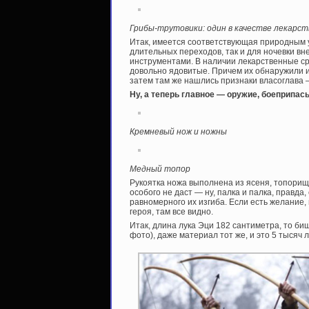
Грибы-трутовики: один в качестве лекарств
Итак, имеется соответствующая природным у
длительных переходов, так и для ночевки вн
инструментами. В наличии лекарственные ср
довольно ядовитые. Причем их обнаружили и
затем там же нашлись признаки власоглава 
Ну, а теперь главное — оружие, боеприпас
Кремневый нож и ножны
Медный топор
Рукоятка ножа выполнена из ясеня, топорище
особого не даст — ну, палка и палка, правда
равномерного их изгиба. Если есть желание
героя, там все видно.
Итак, длина лука Эци 182 сантиметра, то биш
фото), даже материал тот же, и это 5 тысяч л