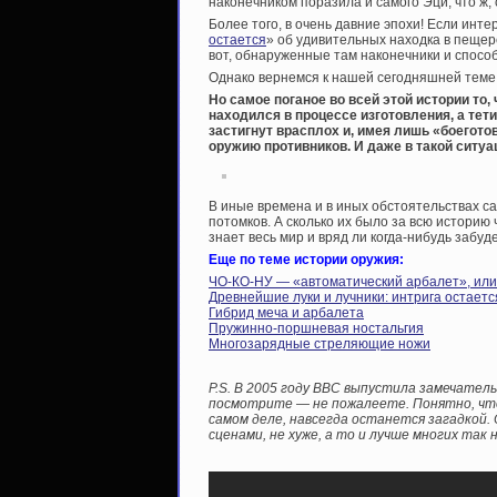
наконечником поразила и самого Эци, что ж,
Более того, в очень давние эпохи! Если инте
остается
» об удивительных находка в пещер
вот, обнаруженные там наконечники и спосо
Однако вернемся к нашей сегодняшней теме
Но самое поганое во всей этой истории то,
находился в процессе изготовления, а тет
застигнут врасплох и, имея лишь «боегото
оружию противников. И даже в такой ситу
В иные времена и в иных обстоятельствах са
потомков. А сколько их было за всю историю 
знает весь мир и вряд ли когда-нибудь забуде
Еще по теме истории оружия:
ЧО-КО-НУ — «автоматический арбалет», или 
Древнейшие луки и лучники: интрига остаетс
Гибрид меча и арбалета
Пружинно-поршневая ностальгия
Многозарядные стреляющие ножи
P.S. В 2005 году BBC выпустила замечатель
посмотрите — не пожалеете. Понятно, что 
самом деле, навсегда останется загадкой
сценами, не хуже, а то и лучше многих так