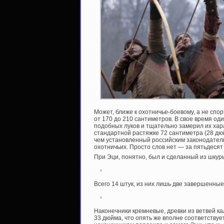
Может, ближе к охотничье-боевому, а не спо
от 170 до 210 сантиметров. В свое время од
подобных луков и тщательно замерил их хар
стандартной растяжке 72 сантиметра (28 дюйм
чем установленный российским законодател
охотничьих. Просто слов нет — за пятьдесят
При Эци, понятно, был и сделанный из шкур
Всего 14 штук, из них лишь две завершенные 
Наконечники кремневые, древки из ветвей ка
33 дюйма, что опять же вполне соответствуе