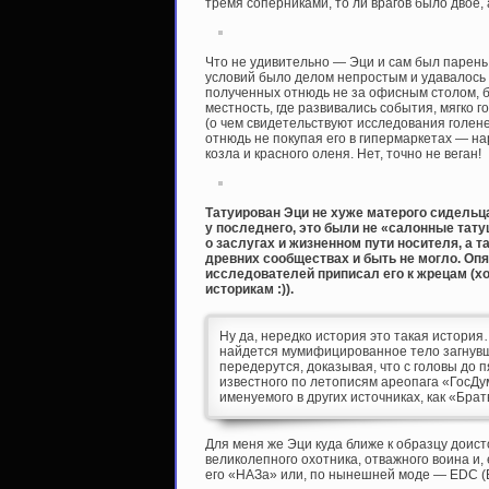
тремя соперниками, то ли врагов было двое, 
Что не удивительно — Эци и сам был парень н
условий было делом непростым и удавалось 
полученных отнюдь не за офисным столом, б
местность, где развивались события, мягко г
(о чем свидетельствуют исследования голене
отнюдь не покупая его в гипермаркетах — на
козла и красного оленя. Нет, точно не веган!
Татуирован Эци не хуже матерого сидельца 
у последнего, это были не «салонные тату
о заслугах и жизненном пути носителя, а 
древних сообществах и быть не могло. Опя
исследователей приписал его к жрецам (хот
историкам :)).
Ну да, нередко история это такая история
найдется мумифицированное тело загнувш
передерутся, доказывая, что с головы до
известного по летописям ареопага «ГосДу
именуемого в других источниках, как «Братв
Для меня же Эци куда ближе к образцу доис
великолепного охотника, отважного воина и,
его «НАЗа» или, по нынешней моде — EDC (E