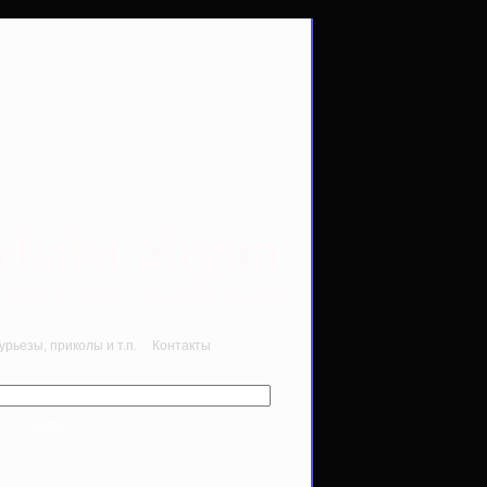
rbalet-airgun
вматика для начинающих
рьезы, приколы и т.п.
Контакты