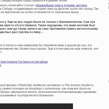
 стандартизация существовала и в давние эпохи.
ресно, почитайте статью «
Древнейшие луки и лучники: интрига
е Сибуду, отодвинувших историю лука на десятки тысяч лет назад. Так
б их крепления не особо отличаются от описанных выше…
.
 что у Эци не все ладно было не только с боекомплектом. Сам лук
ива просто отсутствовала. Такое ощущение, что воин-охотник был
вые» нож да топор, ничего не смог противопоставить метательному
ации был расстрелян в спину…
ги и песни о нем наверняка бы пережили века и дошли до нас, его
человечества, безвестных героев. Эци в этом смысле еще повезло, его
т.
Картечница Гатлинга по-китайски
я
ный фильм «Убийство ледяного человека» («The Iceman murder»),
сюжет основан на догадках и гипотезах, как там все было на
. Однако смотрится лента, дополненная постановочными игровыми
 называемых «исторических боевиков».