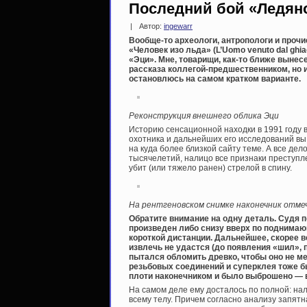
Последний бой «Ледян
|
Автор:
ingewarr
Вообще-то археологи, антропологи и проч
«Человек изо льда» (L’Uomo venuto dal ghi
«Эци». Мне, товарищи, как-то ближе вынесе
рассказа коллегой-предшественником, но и
остановлюсь на самом кратком варианте.
Реконструкция внешнего облика Эци
Историю сенсационной находки в 1991 году 
охотника и дальнейших его исследований вы
на куда более близкой сайту теме. А все де
тысячелетий, налицо все признаки преступл
убит (или тяжело ранен) стрелой в спину.
На рентгеновском снимке наконечник отме
Обратите внимание на одну деталь. Судя 
произведен либо снизу вверх по поднимаю
короткой дистанции. Дальнейшее, скорее в
извлечь не удастся (до появления «шил», 
пытался обломить древко, чтобы оно не м
резьбовых соединений и суперклея тоже бы
плоти наконечником и было выброшено — в
На самом деле ему досталось по полной: н
всему телу. Причем согласно анализу запятн