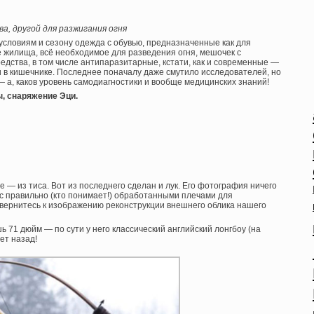
а, другой для разжигания огня
словиям и сезону одежда с обувью, предназначенные как для
е жилища, всё необходимое для разведения огня, мешочек с
едства, в том числе антипаразитарные, кстати, как и современные —
 в кишечнике. Последнее поначалу даже смутило исследователей, но
— а, каков уровень самодиагностики и вообще медицинских знаний!
ы, снаряжение Эци.
 — из тиса. Вот из последнего сделан и лук. Его фотография ничего
, с правильно (кто понимает!) обработанными плечами для
, вернитесь к изображению реконструкции внешнего облика нашего
ь 71 дюйм — по сути у него классический английский лонгбоу (на
ет назад!