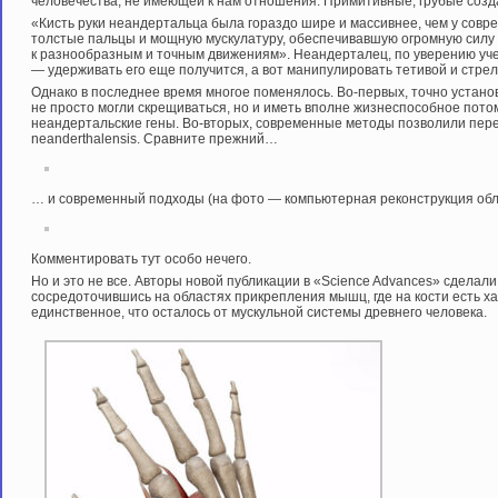
человечества, не имеющей к нам отношения. Примитивные, грубые созда
«Кисть руки неандертальца была гораздо шире и массивнее, чем у совр
толстые пальцы и мощную мускулатуру, обеспечивавшую огромную силу 
к разнообразным и точным движениям». Неандерталец, по уверению учены
— удерживать его еще получится, а вот манипулировать тетивой и стре
Однако в последнее время многое поменялось. Во-первых, точно устан
не просто могли скрещиваться, но и иметь вполне жизнеспособное пото
неандертальские гены. Во-вторых, современные методы позволили пер
neanderthalensis. Сравните прежний…
… и современный подходы (на фото — компьютерная реконструкция обл
Комментировать тут особо нечего.
Но и это не все. Авторы новой публикации в «Science Advances» сделал
сосредоточившись на областях прикрепления мышц, где на кости есть 
единственное, что осталось от мускульной системы древнего человека.