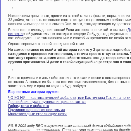
Всего 14 штук, из них лишь две завершенные (на фото внизу), остальные 
Наконечники кремневые, древки из ветвей калины (кстати, нормально из
33 дюйма, что опять же вполне соответствует современным требованиям.
наконечником поразила и самого Эци, что ж, стандартизация существова
Более того, в очень давние эпохи! Если интересно, почитайте статью «
Д
остается
» об удивительных находка в пещере Сибуду, отодвинувших исто
вот, обнаруженные там наконечники и способ их крепления не особо о
Однако вернемся к нашей сегодняшней теме.
Но самое поганое во всей этой истории то, что у Эци не все ладно бы
находился в процессе изготовления, а тетива просто отсутствовала.
застигнут врасплох и, имея лишь «боеготовые» нож да топор, ничего
оружию противников. И даже в такой ситуации был расстрелян в спи
В иные времена и в иных обстоятельствах саги и песни о нем наверняка 
потомков. А сколько их было за всю историю человечества, безвестных г
знает весь мир и вряд ли когда-нибудь забудет.
Еще по теме истории оружия:
ЧО-КО-НУ — «автоматический арбалет», или Картечница Гатлинга по-ки
Древнейшие луки и лучники: интрига остается
Гибрид меча и арбалета
Пружинно-поршневая ностальгия
Многозарядные стреляющие ножи
P.S. В 2005 году BBC выпустила замечательный фильм «Убийство ледян
посмотрите — не пожалеете. Понятно, что сюжет основан на догадках