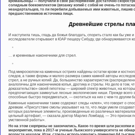
кроманьонцы — получили в свое распоряжение достаточно скоростре
солидным боекомплектом (вязанку копий с собой не очень-то потаска
неандертальцев, то ли перебили добываемых ими животных, лишив 
предшественников источника пищи.
Древнейшие стрелы пл
И наступила тишь, гладь да божья благодать, спорить стало как бы уже и 
исследователи открывают в ЮАР пещеру Сибуду, где обнаруживаются 
… и кремневые наконечники для стрел.
Под микроскопом на каменных остриях найдены остатки крови и костног
следов, а также формы и малого размера самих камней авторы исследов
стрел, а не ручных копий. Да, большинство характеристик (распределен
аналогичны для наконечников копья, дротика и стрелы. Но дело в том, 
доказательство» своей гипотезы — широкий спектр животных, на котор
предпочитающих замкнутые лесные экологические ниши. Прежде всего 
способные быстро передвигаться, — охотиться на них с чем-то другим 
Каменные наконечники также содержат следы «клея», что говорит о спо
древкам. «Присутствие смолы указывает на то, что люди умели создават
которых различные элементы, произведенные из различных материалов,
цельный артефакт, — сказала доктор Марлиз Ломбард. — Это признак п
умственной работы».
Но на этом сюрпризы не закончились. Какое-то время шли раскопки 
мероприятия, пока в 2017-м ученые Льежского университета не обна
возрасте находок. Итак, стрелы использовались примерно 64 тысячи