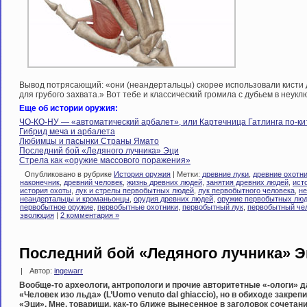
Вывод потрясающий: «они (неандертальцы) скорее использовали кисти 
для грубого захвата.» Вот тебе и классический громила с дубьем в неук
Еще об истории оружия:
ЧО-КО-НУ — «автоматический арбалет», или Картечница Гатлинга по-ки
Гибрид меча и арбалета
Любимцы и пасынки Страны Ямато
Последний бой «Ледяного лучника» Эци
Стрела как «оружие массового поражения»
Опубликовано в рубрике
История оружия
| Метки:
древние луки
,
древние охотн
наконечник
,
древний человек
,
жизнь древних людей
,
занятия древних людей
,
ист
история охоты
,
лук и стрелы первобытных людей
,
лук первобытного человека
,
не
неандертальцы и кроманьонцы
,
орудия древних людей
,
оружие первобытных лю
первобытное оружие
,
первобытные охотники
,
первобытный лук
,
первобытный че
эволюция
|
2 комментария »
Последний бой «Ледяного лучника» 
|
Автор:
ingewarr
Вообще-то археологи, антропологи и прочие авторитетные «-ологи» 
«Человек изо льда» (L’Uomo venuto dal ghiaccio), но в обиходе закр
«Эци». Мне, товарищи, как-то ближе вынесенное в заголовок сочетани