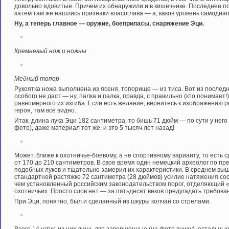
довольно ядовитые. Причем их обнаружили и в кишечнике. Последнее п
затем там же нашлись признаки власоглава — а, каков уровень самодиа
Ну, а теперь главное — оружие, боеприпасы, снаряжение Эци.
Кремневый нож и ножны
Медный топор
Рукоятка ножа выполнена из ясеня, топорище — из тиса. Вот из последн
особого не даст — ну, палка и палка, правда, с правильно (кто понимае
равномерного их изгиба. Если есть желание, вернитесь к изображению 
героя, там все видно.
Итак, длина лука Эци 182 сантиметра, то бишь 71 дюйм — по сути у него
фото), даже материал тот же, и это 5 тысяч лет назад!
Может, ближе к охотничье-боевому, а не спортивному варианту, то есть
от 170 до 210 сантиметров. В свое время один немецкий археолог по п
подобных луков и тщательно замерил их характеристики. В среднем выш
стандартной растяжке 72 сантиметра (28 дюймов) усилие натяжения соста
чем установленный российским законодательством порог, отделяющий 
охотничьих. Просто слов нет — за пятьдесят веков предугадать требован
При Эци, понятно, был и сделанный из шкуры колчан со стрелами.