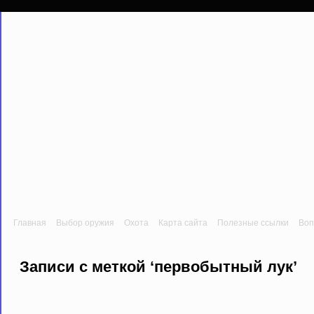
Главная
Выбор оружия
Охота
Карта сайта
Полезные ссылки
Воп
Записи с меткой ‘первобытный лук’