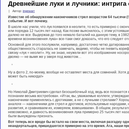
Древнейшие луки и лучники: интрига 
|
Автор:
ingewarr
Известие об обнаружении наконечников стрел возрастом 64 тысячи (
событие. И вот почему.
В школе нас учили, что лук появился в неолите, то есть примерно с око
или порядка 12 тысяч лет назад. Как позже выяснилось, с этим устоявш
далеко не все. Выдержав до того немало баталий на данную тему, в 1982
времени возникновения лука» все-таки смог доказать, что его следует от
Основной для этого послужили, например, достаточно четко датирован
общественность старалась не замечать, видимо, чтобы не гневить кориф
связку «лук = неолит». Ну, не знаю, неужели вот это изображение носоро
двояко — не вымя же у зверя под животом…
Ну а фото 2, по-моему, вообще не оставляет места для сомнений. Хотя д
может быть никогда!»
Но Николай Дмитриевич сделал безошибочный ход, ведь все познается в
познании весьма востребован. «Итак, вы, уважаемые коллеги, утверждае
наконечники применялись с дротиками, а не с лучными стрелами? Хоро
аналоги — наконечники для стрел и дротиков, используемые народами,
развития, и сравниваем их, измеряем, взвешиваем». В общем, результа
невозможно, и давность возникновения лука примерно 25 тысяч лет наз
были вынуждены признать.
Вот теперь все вроде бы встало на свои места, включая разгадку од
неандертальцев, пришедшегося примерно на это время. Ага, наши пр