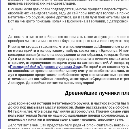
времена европейских неандертальцев.
В общем, если датировки подтвердятся, многое придется пересмотреть.
европейских неандертальцев, ведь до сей поры никому в голову не при
метательного оружия, кроме дротиков. Да и сами луки поискать там, где 
Вот на 4-м фото показаны копья из Шонингена в Германии, с датировкой
Да, пока что никто не собирается оспаривать такое их функциональное
прообраз ли это типичных «лонгбоу», на которых так и тянет сделать зар
И вряд ли кто даст гарантию, что в последующие за Шонингеном сто
не могла прийти в голову какому-нибудь косматому «Эдисону». И по
консервативная (и ныне на вооружении стоит образцы, которым более 
Лук и стрелы в неизменном виде существовали в течение целых эп
открытии, отодвинувшем историю лука на сотни столетий. А теперь 
«
Последний бой «Ледяного лучника» Эци
«. Ее герой жил «всего» чут
со способом их крепления по большому счету не особо отличались о
лук в принципе представлял собой известную с незапамятных времен
отличалась от английских лонгбоу, из которых в Средневековье стре
Азенкуре. Да и сейчас остается очень популярна!
Древнейшие лучники пл
Доисторическая история метательного оружия, в частности хотя бы 
до сих пор вызывает массу вопросов. Выше рассказывалось об обна
64 тысячи лет, что в разы удлиняло историю лука. Причем самое уди
пользователями были не наши официальные предки кроманьонцы, а
вернемся к начатой в предыдущей главе «неандертальской» теме.
Дело тут вот в чем. Эти представители рода «Homo» считались некоей б