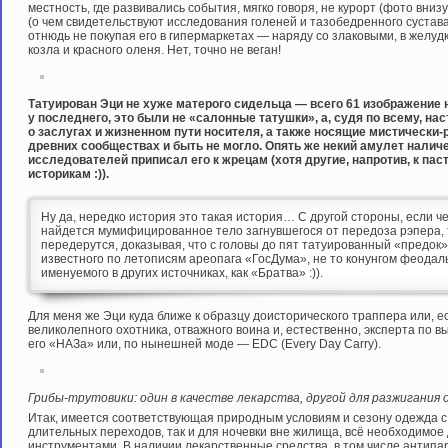
местность, где развивались события, мягко говоря, не курорт (фото вни
(о чем свидетельствуют исследования голеней и тазобедренного сустава
отнюдь не покупая его в гипермаркетах — наряду со злаковыми, в желуд
козла и красного оленя. Нет, точно не веган!
Татуирован Эци не хуже матерого сидельца — всего 61 изображение на
у последнего, это были не «салонные татушки», а, судя по всему, н
о заслугах и жизненном пути носителя, а также носящие мистически-
древних сообществах и быть не могло. Опять же некий амулет налич
исследователей приписал его к жрецам (хотя другие, напротив, к пас
историкам :)).
Ну да, нередко история это такая история… С другой стороны, если ч
найдется мумифицированное тело загнувшегося от передоза рэпера,
передерутся, доказывая, что с головы до пят татуированный «предок
известного по летописям ареопага «ГосДума», не то конунгом феода
именуемого в других источниках, как «Братва» :)).
Для меня же Эци куда ближе к образцу доисторического траппера или, 
великолепного охотника, отважного воина и, естественно, эксперта по 
его «НАЗа» или, по нынешней моде — EDC (Every Day Carry).
Грибы-трутовики: один в качестве лекарства, другой для разжигания 
Итак, имеется соответствующая природным условиям и сезону одежда с
длительных переходов, так и для ночевки вне жилища, всё необходимое 
инструментами. В наличии лекарственные средства, в том числе антипа