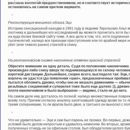
рассказа коллегой-предшественником, но и соответствует историчес
остановлюсь на самом кратком варианте.
Реконструкция внешнего облика Эци
Историю сенсационной находки в 1991 году в леднике Тирольских Альп
охотника и дальнейших его исследований вы можете прочитать хотя бы 
на куда более близкой сайту теме. А все дело в том, что, хотя подлинн
тысячелетий, налицо все признаки преступления или по крайней мере н
убит (или тяжело ранен) стрелой в спину.
На рентгеновском снимке наконечник отмечен красной стрелкой
Обратите внимание на одну деталь. Судя по положению наконечника
произведен либо снизу вверх по поднимающемуся по склону человеку
короткой дистанции. Дальнейшее, скорее всего, выглядело так: Эци,
извлечь не удастся (до появления «шил», предназначенных пробиват
пытался обломить древко, чтобы оно не мешало движениям — обычная
резьбовых соединений и суперклея тоже было еще далеко :)), древк
плоти наконечником и было выброшено — видимо, стало не до него.
На самом деле ему досталось по полной: налицо множественные повре
всему телу. Причем согласно анализу запятнавшей одежду крови он то л
тремя соперниками, то ли врагов было двое, а третьего он выносил с пол
Что не удивительно — Эци и сам был парень не промах. Во-первых, дожил
условий было делом непростым и удавалось немногим. Во-вторых, кром
полученных отнюдь не за офисным столом, был обладателем целого буке