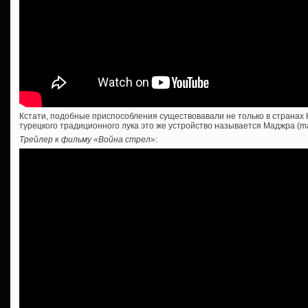
Кстати, подобные приспособления существовавали не только в странах Ю
турецкого традиционного лука это же устройство называется Маджра (maj
Трейлер к фильму «Война стрел»: