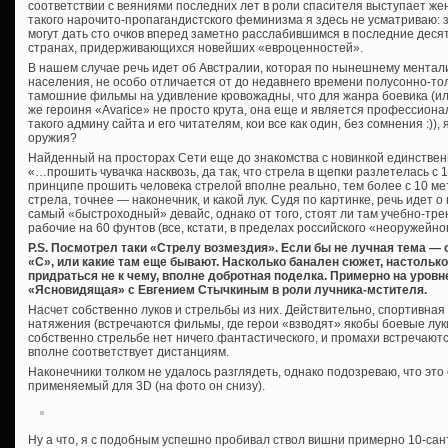
соответствии с веяниями последних лет в роли спасителя выступает жена
такого нарочито-пропагандистского феминизма я здесь не усматриваю:
могут дать сто очков вперед заметно расслабившимся в последние деся
странах, придерживающихся новейших «евроценностей».
В нашем случае речь идет об Австралии, которая по нынешнему ментали
населения, не особо отличается от до недавнего времени полусонно-то
тамошние фильмы на удивление кровожадны, что для жанра боевика (ил
же героиня «Avarice» не просто крута, она еще и является профессиона
такого админу сайта и его читателям, кои все как один, без сомнения :)
оружия?
Найденный на просторах Сети еще до знакомства с новинкой единствен
«…прошить чувачка насквозь, да так, что стрела в щепки разлетелась с 10
принципе прошить человека стрелой вполне реально, тем более с 10 метр
стрела, точнее — наконечник, и какой лук. Судя по картинке, речь идет о
самый «быстроходный» девайс, однако от того, стоят ли там учебно-тр
рабочие на 60 фунтов (все, кстати, в пределах российского «неоружейн
P.S. Посмотрел таки «Стрелу возмездия». Если бы не лучная тема —
«С», или какие там еще бывают. Насколько банален сюжет, настолько
придраться не к чему, вполне добротная поделка. Примерно на уров
«Ясновидящая» с Евгением Стычкиным в роли лучника-мстителя.
Насчет собственно луков и стрельбы из них. Действительно, спортивна
натяжения (встречаются фильмы, где герои «взводят» якобы боевые луки 
собственно стрельбе нет ничего фантастического, и промахи встречают
вполне соответствует дистанциям.
Наконечники толком не удалось разглядеть, однако подозреваю, что это
применяемый для 3D (на фото он снизу).
Ну а что, я с подобным успешно пробивал ствол вишни примерно 10-сан