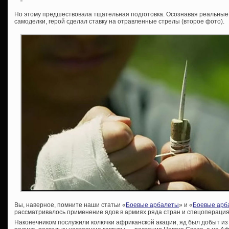
Но этому предшествовала тщательная подготовка. Осознавая реальны
самоделки, герой сделал ставку на отравленные стрелы (второе фото).
Вы, наверное, помните наши статьи «
Боевые арбалеты
» и «
Боевые арба
рассматривалось применение ядов в армиях ряда стран и спецоперация
Наконечником послужили колючки африканской акации, яд был добыт из ка