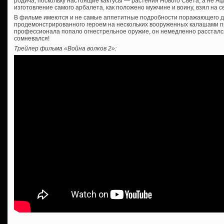
родича, поскольку настоящие кактусы — растения Нового Света, а не Аф
изготовление самого арбалета, как положено мужчине и воину, взял на с
В фильме имеются и не самые аппетитные подробности поражающего де
продемонстрированного героем на нескольких вооруженных калашами про
профессионала попало огнестрельное оружие, он немедленно расстался 
сомневался!
Трейлер фильма «Война волков 2»: