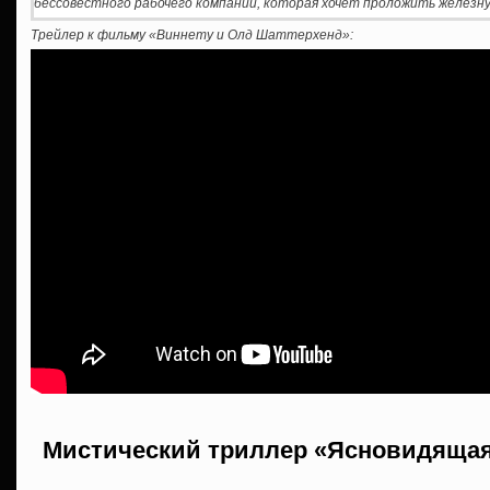
бессовестного рабочего компании, которая хочет проложить железну
Трейлер к фильму
«Виннету и Олд Шаттерхенд»:
Мистический триллер «Ясновидящая»