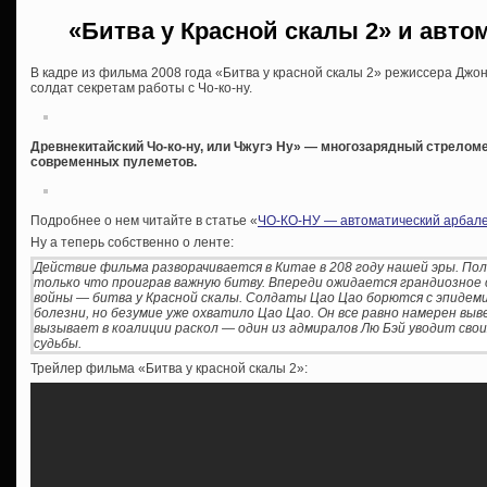
«Битва у Красной скалы 2» и авто
В кадре из фильма 2008 года «Битва у красной скалы 2» режиссера Джон
солдат секретам работы с Чо-ко-ну.
Древнекитайский Чо-ко-ну, или Чжугэ Ну» — многозарядный стрелом
современных пулеметов.
Подробнее о нем читайте в статье «
ЧО-КО-НУ — автоматический арбалет
Ну а теперь собственно о ленте:
Действие фильма разворачивается в Китае в 208 году нашей эры. Пол
только что проиграв важную битву. Впереди ожидается грандиозное
войны — битва у Красной скалы. Солдаты Цао Цао борются с эпидем
болезни, но безумие уже охватило Цао Цао. Он все равно намерен вы
вызывает в коалиции раскол — один из адмиралов Лю Бэй уводит свои
судьбы.
Трейлер фильма «Битва у красной скалы 2»: