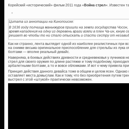
Корейский «исторический» фильм 2011 года «
Война стрел
«. Известен та
Цитата из аннотации на Кинопоиске:
В 1636 году полчища маньчжуров пришли на земли государства Чосон, 
время нападения на одну из деревень враги взяли в плен Ча-ин, юную 
решает во чтобы то ни стало отыскать и спасти сестру от незавид
Как ни странно, лента выглядит одной из наиболее реалистичных при в
на снимке весьма оригинальное приспособление для стрельбы из лука о
болтами — вполне реальный девайс.
Наверняка, в боевых действиях древности и средневековья у лучников н
стрел для своего оружия по длине растяжке и тому подобному, приходи
арбалетными болтами, а то и вовсе обломками. И вот к чему привела п
Принцип действия данного девайса тоже в общем и целом ясен. Однако 
оставляет места домыслам. Как и тому, что без приобретения путем тр
выстрел с этой «штукой» практически невозможен.