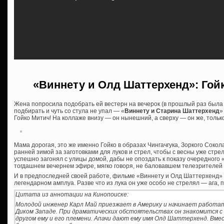
«Виннету и Олд Шаттерхенд»: Гойк
Жена попросила подобрать ей вестерн на вечерок (в прошлый раз была
подбирать и чуть со стула не упал — «
Виннету и Старина Шаттерхенд
»
Гойко Митич! На коллаже внизу — он нынешний, а сверху — он же, тольк
Мама дорогая, это же именно Гойко в образах Чингачгука, Зоркого Сокол
ранней зимой за заготовками для луков и стрел, чтобы с весны уже стрел
успешно загонял с улицы домой, дабы не опоздать к показу очередного
тогдашнем вечернем эфире, мягко говоря, не баловавшем телезрителей
И в предпоследней своей работе, фильме
«Виннету и Олд Шаттерхенд» 2
легендарном амплуа. Разве что из лука он уже особо не стрелял — ага, п
Цитата из аннотации на Кинопоиске:
Молодой инженер Карл Май приезжает в Америку и начинает работа
Диком Западе. При драматических обстоятельствах он знакомится с
другом ему и его племени. Апачи дают ему имя Олд Шаттерхенд. Вм