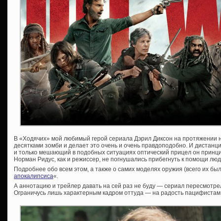
В «Ходячих» мой любимый герой сериала Дэрил Диксон на протяжении н
десятками зомби и делает это очень и очень правдоподобно. И дистанц
и только мешающий в подобных ситуациях оптический прицел он принци
Норман Ридус, как и режиссер, не погнушались прибегнуть к помощи лю
Подробнее обо всем этом, а также о самих моделях оружия (всего их было
апокалипсиса
«.
А аннотацию и трейлер давать на сей раз не буду — сериал пересмотрел
Ограничусь лишь характерным кадром оттуда — на радость пацифистам :