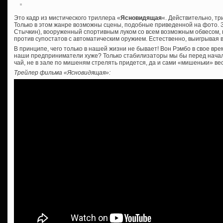
Это кадр из мистического триллера «
Ясновидящая
«. Действительно, тр
Только в этом жанре возможны сцены, подобные приведенной на фото. З
Стычкин), вооруженный спортивным луком со всем возможным обвесом, 
против супостатов с автоматическим оружием. Естественно, выигрывая в
В принципе, чего только в нашей жизни не бывает! Вон Рэмбо в свое вре
наши предприниматели хуже? Только стабилизаторы мы бы перед начал
чай, не в зале по мишеням стрелять придется, да и сами «мишеньки» в
Трейлер фильма «Ясновидящая»: