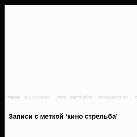
Главная
Выбор оружия
Охота
Карта сайта
Полезные ссылки
В
Записи с меткой ‘кино стрельба’