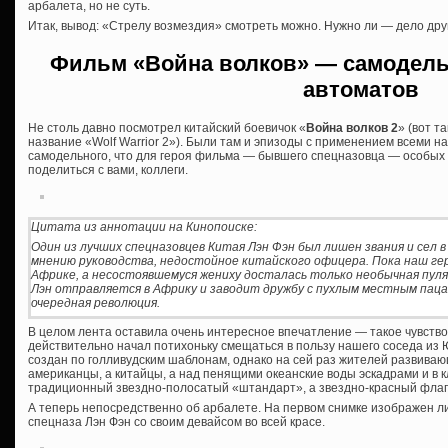
арбалета, но не суть.
Итак, вывод: «Стрелу возмездия» смотреть можно. Нужно ли — дело дру
Фильм «Война волков» — самодель
автоматов
Не столь давно посмотрел китайский боевичок «
Война волков 2
» (вот т
название «Wolf Warrior 2»). Были там и эпизоды с применением всеми 
самодельного, что для героя фильма — бывшего спецназовца — особых 
поделиться с вами, коллеги.
Цитата из аннотации на Кинопоиске:
Один из лучших спецназовцев Китая Лэн Фэн был лишен звания и сел в
мнению руководства, недостойное китайского офицера. Пока наш геро
Африке, а несостоявшемуся жениху досталась только необычная пуля,
Лэн отправляется в Африку и заводит дружбу с пухлым местным пацан
очередная революция.
В целом лента оставила очень интересное впечатление — такое чувств
действительно начал потихоньку смещаться в пользу нашего соседа из
создан по голливудским шаблонам, однако на сей раз жителей развиваю
американцы, а китайцы, а над пенящими океанские воды эскадрами и в 
традиционный звездно-полосатый «штандарт», а звездно-красный флаг
А теперь непосредственно об арбалете. На первом снимке изображен 
спецназа Лэн Фэн со своим девайсом во всей красе.