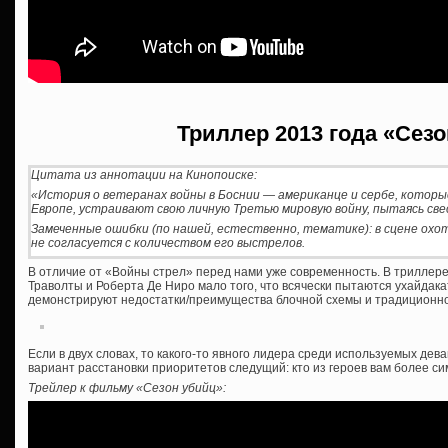
Триллер 2013 года «Сез
Цитата из аннотации на Кинопоиске:
«История о ветеранах войны в Боснии — американце и сербе, которы
Европе, устраивают свою личную Третью мировую войну, пытаясь св
Замеченные ошибки (по нашей, естественно, тематике): в сцене охот
не согласуется с количеством его выстрелов.
В отличие от «Войны стрел» перед нами уже современность. В триллере
Траволты и Роберта Де Ниро мало того, что всячески пытаются ухайдакать
демонстрируют недостатки/преимущества блочной схемы и традиционно
Если в двух словах, то какого-то явного лидера среди используемых де
вариант расстановки приоритетов следущий: кто из героев вам более симпа
Трейлер к фильму «Сезон убийц»: