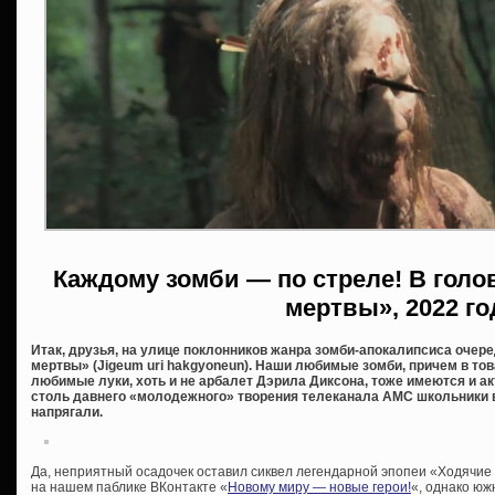
Каждому зомби — по стреле! В голо
мертвы», 2022 го
Итак, друзья, на улице поклонников жанра зомби-апокалипсиса оче
мертвы» (Jigeum uri hakgyoneun). Наши любимые зомби, причем в тов
любимые луки, хоть и не арбалет Дэрила Диксона, тоже имеются и ак
столь давнего «молодежного» творения телеканала AMC школьники 
напрягали.
Да, неприятный осадочек оставил сиквел легендарной эпопеи «Ходячие 
на нашем паблике ВКонтакте «
Новому миру — новые герои!
«, однако юж