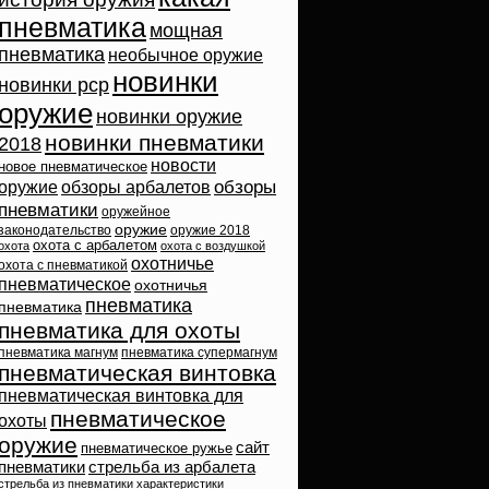
пневматика
мощная
пневматика
необычное оружие
новинки
новинки pcp
оружие
новинки оружие
новинки пневматики
2018
новости
новое пневматическое
обзоры
оружие
обзоры арбалетов
пневматики
оружейное
оружие
законодательство
оружие 2018
охота с арбалетом
охота
охота с воздушкой
охотничье
охота с пневматикой
пневматическое
охотничья
пневматика
пневматика
пневматика для охоты
пневматика магнум
пневматика супермагнум
пневматическая винтовка
пневматическая винтовка для
пневматическое
охоты
оружие
сайт
пневматическое ружье
пневматики
стрельба из арбалета
стрельба из пневматики
характеристики