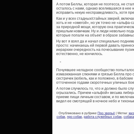
А потом Беллы, которая не поэтесса, не ст
осталось с нами, однако вселившаяся в нее 
исправить некую несправедливость, хотя прек
Как и у всех стадных/стайных зверей, включ
хоть и не «омегой», но уж точно не «альфа-с
за природной мощи, которую она практическ
пришлым новичкам. Ну и люди невольно поды
которые попали на объект в образе забавны
Ну вот я взял да и начал специально подним
просто: начинаешь ей первой давать прине
иерархии очередность на почесывание пузиков
естественно, не кончилось.
Почуявшее неладное сообщество попыталось
измазюканная слюнями и грязью Белла про 
сестричек (кобель, как и положено, в бабские
отточенное годами скоротечных уличных бое
А потом случилось то, что и должно было сл
огрызались. Причем «альфой» весьма либерал
приеме пищи личным составом, и по мелочам 
видел ее смотрящей в ночное небо и тихонь
Опубликовано в рубрике
Про зверьё
| Метки:
жиз
собак
,
про собак
,
работа служебных собак
,
собака