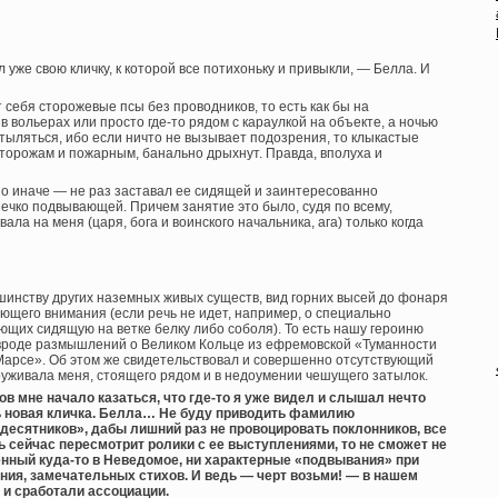
 уже свою кличку, к которой все потихоньку и привыкли, — Белла. И
 себя сторожевые псы без проводников, то есть как бы на
вольерах или просто где-то рядом с караулкой на объекте, а ночью
ыляться, ибо если ничто не вызывает подозрения, то клыкастые
сторожам и пожарным, банально дрыхнут. Правда, вполуха и
но иначе — не раз заставал ее сидящей и заинтересованно
нечко подвывающей. Причем занятие это было, судя по всему,
ала на меня (царя, бога и воинского начальника, ага) только когда
шинству других наземных живых существ, вид горних высей до фонаря
ющего внимания (если речь не идет, например, о специально
щих сидящую на ветке белку либо соболя). То есть нашу героиню
 вроде размышлений о Великом Кольце из ефремовской «Туманности
Марсе». Об этом же свидетельствовал и совершенно отсутствующий
аруживала меня, стоящего рядом и в недоумении чешущего затылок.
ков мне начало казаться, что где-то я уже видел и слышал нечто
сь новая кличка. Белла… Не буду приводить фамилию
десятников», дабы лишний раз не провоцировать поклонников, все
удь сейчас пересмотрит ролики с ее выступлениями, то не сможет не
енный куда-то в Неведомое, ни характерные «подвывания» при
ния, замечательных стихов. И ведь — черт возьми! — в нашем
 и сработали ассоциации.