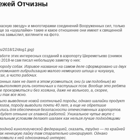
бежей Отчизны
расную звезду» и многотиражки соединений Вооруженных сил, только
ще за «шушлайки» такие и какое отношение они имеют к священной
о на замыслил, взгляните на фото.
ds/2018/12/dog1.jpg)
аботе этих интересных созданий в аэропорту Шереметьево (снимок
ом 2018-м сам писал небольшую заметку о них:
роду собак. Игривое название на самом деле сформировано из двух
апоминает гибридизацию малого немецкого шпица и чихуахуа,
ах, а чисто рабочих.
онных лаек не дает в этом усомниться, они (и им подобные) во
 выполняют роль охотничьих и пастушьих псов. Вообще это ребята
прокормиться и без хозяина, даже не вольного, а, скорее,
 так все ясно.
ыло выведение новой охотничьей породы, однако шалайки продукт
логов, породу выводили почти 40 лет, а еще не обретшие
лись для обеспечения безопасности отечественных аэропортов.
 будет отныне их главной работой. Уникальное чутье вкупе с
альным условиям делают шалаек как нельзя лучше подходящими
родной кинологической федерацией, сказать, трудно — по крайней
бак ненецкую лайку там старательно игнорируют. Однако
роявили к ней однозначный интерес.