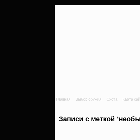
Главная
Выбор оружия
Охота
Карта са
Записи с меткой ‘необ