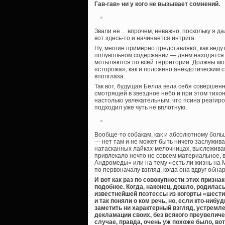
Гав-гав» ни у кого не вызывает сомнений.
Звали ее… впрочем, неважно, поскольку я дал
вот здесь-то и начинается интрига.
Ну, многие примерно представляют, как ведут
полувольном содержании — днем находятся в 
мотыляются по всей территории. Должны мот
«сторожа», как и положено анекдотическим 
вполглаза.
Так вот, будущая Белла вела себя совершен
смотрящей в звездное небо и при этом тихо
настолько увлекательным, что псина реагиров
подходил уже чуть не вплотную.
Вообще-то собакам, как и абсолютному боль
— нет там и не может быть ничего заслужива
натасканных лайках-мелочницах, выслеживаю
привлекало нечто не совсем материальное,
Андромеды» или на тему «есть ли жизнь на 
по первоначалу взгляд, когда она вдруг обн
И вот как раз по совокупности этих призна
подобное. Когда, наконец, дошло, родила
известнейшей поэтессы из когорты «шести
и так поняли о ком речь, но, если кто-ниб
заметить ни характерный взгляд, устремл
декламации своих, без всякого преувеличе
случае, правда, очень уж похоже было, вот