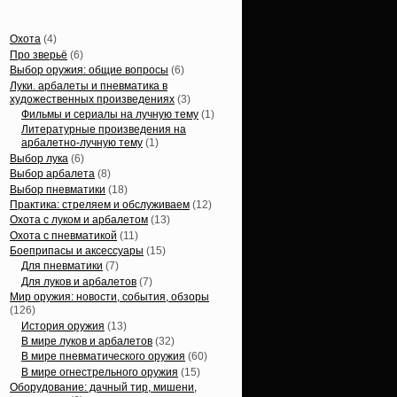
Статьи, обзоры
Охота
(4)
Про зверьё
(6)
Выбор оружия: общие вопросы
(6)
Луки. арбалеты и пневматика в
художественных произведениях
(3)
Фильмы и сериалы на лучную тему
(1)
Литературные произведения на
арбалетно-лучную тему
(1)
Выбор лука
(6)
Выбор арбалета
(8)
Выбор пневматики
(18)
Практика: стреляем и обслуживаем
(12)
Охота с луком и арбалетом
(13)
Охота с пневматикой
(11)
Боеприпасы и аксессуары
(15)
Для пневматики
(7)
Для луков и арбалетов
(7)
Мир оружия: новости, события, обзоры
(126)
История оружия
(13)
В мире луков и арбалетов
(32)
В мире пневматического оружия
(60)
В мире огнестрельного оружия
(15)
Оборудование: дачный тир, мишени,