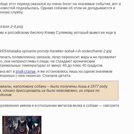
бще этот период оказался ну очень богат на значимые события, вот и
овостей подзабылась. Однако собачки об этом не догадываются и
енную службу.
icture-2-4.png
у и российскому биологу Климу Сулимову, который вывел ее еще в
19/05/shalajka-opisanie-porody-harakter-sobak-i-ih-soderzhanie-2.jpg
ичать полмиллиона запахов, легко переносит жару и не проявляет
го, они неприхотливы к пище, не страдают хроническим
тремальных температурах от минус 40 до плюс 40 градусов.
ана вот в
этой статье
, я же остановлюсь лишь на одном значимом
вязанных с нею нюансах. Сначала цитата:
калы, наполовину собаки – были получены лишь в 1977 году.
, однако дрессировать их было невозможно, их страх по
одолим.
 проявления имеем и в отношении метисов волка и собаки — смотрите