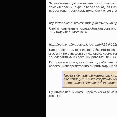
За минувшие годы много чего произошло, воо
тема «шалаек» на фоне вала злободневных н
продолжают нести свою нелегкую и ответств
https://zooblog.ru/wp-content/uploads/2022/03/p
Своим появлением порода обязана советском
70-х годах прошлого века.
https://vplate.ru/images/article/thumb/715-0/20
Благодаря генам шакала шалайка может разл
агрессии по отношению к человеку. Кроме то
заболеваниями и способны работать при экс
История вопроса достаточно подробно опис
аспекте, непосредственно гибридизации и с
Первые детеныши – наполовину ша
Обоняние у них было сверхсильным
отношению к человеку был непре
Ну, ничего необычного — практически те же
статью