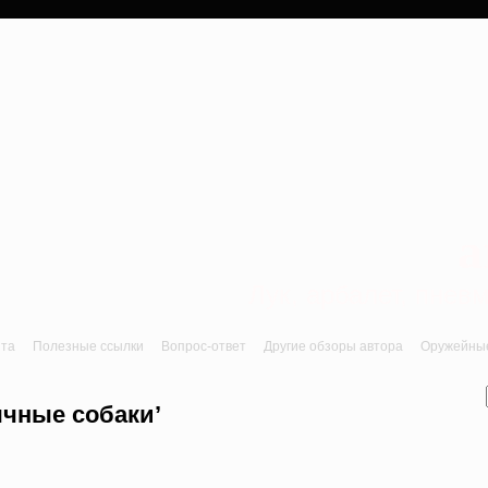
a
Лук, арбалет, пне
йта
Полезные ссылки
Вопрос-ответ
Другие обзоры автора
Оружейные 
ычные собаки’