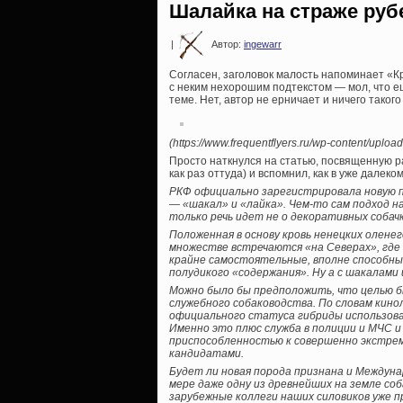
Шалайка на страже ру
|
Автор:
ingewarr
Согласен, заголовок малость напоминает «К
с неким нехорошим подтекстом — мол, что е
теме. Нет, автор не ерничает и ничего таког
(https://www.frequentflyers.ru/wp-content/uploa
Просто наткнулся на статью, посвященную р
как раз оттуда) и вспомнил, как в уже далек
РКФ официально зарегистрировала новую по
— «шакал» и «лайка». Чем-то сам подход н
только речь идет не о декоративных собачк
Положенная в основу кровь ненецких оленег
множестве встречаются «на Северах», где
крайне самостоятельные, вполне способные 
полудикого «содержания». Ну а с шакалами и
Можно было бы предположить, что целью б
служебного собаководства. По словам кино
официального статуса гибриды использова
Именно это плюс служба в полиции и МЧС и
приспособленностью к совершенно экстрем
кандидатами.
Будет ли новая порода признана и Междуна
мере даже одну из древнейших на земле со
зарубежные коллеги наших силовиков уже п