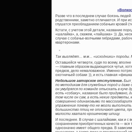
«Волкос
Разве что в последнем случае боязнь людей 
родственники, заметно отличаются. И при и
глушатся преобладанием собачьих кровей (т
Кстати, с учетом этой детали, название пор
«шалайка», а, скажем, «лайшака» :)). Да, нес
случае с собачье-волчьими гибридами, рабо
квартеронами.
Так выглядят… м.м… «исходники» породы. М
Оставшейся четверти, судя по всему, вполне
— главным образом выдающегося чутья, хот
предков, дело немаловажное. Именно потряс
охотничьей собаки :)), и есть главная «фишк
Небольшое авторское отступление.
Был 
по методикам для служебных пород и даже о
он умудрялся по команде отыскать в куче д
есть «собаку», название было придумано, д
том числе он сам, а есть некие предметы, 
совершенно одинаковыми по массогабаритн
упражнение почему-то не могли выполнить н
большинство птиц не отличают цвета, прос
малости хватало крошечному шпицу.
И последнее. В случае с шалайками, как и 
сохранением приобретенных качеств — вся т
однозначно имеет общего предка. В зависим