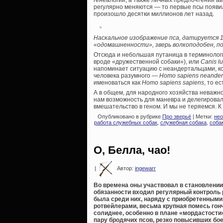
генеалогии, а также личных предпочтений а
регулярно меняются — то первые псы появил
произошло десятки миллионов лет назад.
Наскальное изображение пса, датируется 1
«одомашненности», зверь волкоподобен, п
Отсюда и небольшая путаница в терминолог
вроде «дружественной собаки»), или
Canis lu
напоминает ситуацию с неандертальцами, к
человека разумного —
Homo sapiens neander
именоваться как
Homo sapiens sapiens
, то е
А в общем, для народного хозяйства неважно
нам возможность для маневра и делегировал
вмешательство в геном. И мы не теряемся. К 
Опубликовано в рубрике
Про зверьё
| Метки:
нео
работа служебных собак
,
служебная собака
,
соба
О, Белла, чао!
|
Автор:
ingewarr
Во времена оны участвовал в становлении
обязанности входил регулярный контроль 
была среди них, наряду с приобретенны
ротвейлерами, весьма крупная помесь гонч
солиднее, особенно в плане «мордастости»
пару бродячих псов, резко повысивших б