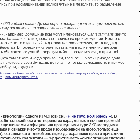
второв исследований, мнение относительно их возникновения
ись при одомашнивании волков чуть не в мезолите, то разделение
7 000 годами назад. До сих пор не прекращаются споры насчет его
осему от ответа на вопрос зависит многое
ии, например, домашние псы могут именоваться
Canis familiaris
(нечто
pus familiaris
, что подчеркивает волчье их происхождение. Немного
оторые не то отдельный вид
Homo neanderthalensis
, не то подвид
thalensis
. В последнем случае, кстати, мы вполне логично должны
сть «Человек разумный-преразумный» — вроде мелочь, а приятно!
, кто там от кого и когда произошел, главное — Мать Природа дала
а некоторые свои функции, включая не только селекцию, но и прямое
добру ли, к худу ли…
бычные собаки
,
особенности поведения собак
,
породы собак
,
про собак
,
ка
|
Комментариев нет »
 «кинологии» одного из ЧОПов (см.
«Я не трус, но я боюсь!»
). В
работоспособности четвероногих караульных в ночное время. И
ми еще щенками и официально прошедшими курс ЗКС молодыми
ака и овчарки (что-то вроде изображенной на фото, только еще
), оставшаяся от дикой эпохи, когда охранники просто привадили
оеготовность коллектива — эффективность «сигнализации системы