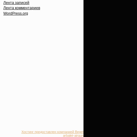
Лента записей
Лента комментариев
WordPress.org
Хостинг предоставлен компанией Beget
Все права защищены.
arbalet-airgun