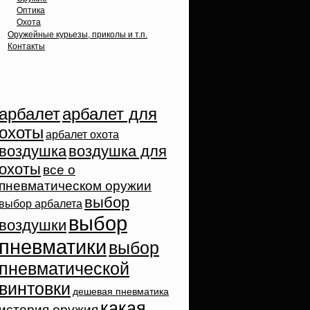
Оптика
Охота
Оружейные курьезы, приколы и т.п.
Контакты
Облако тэгов
арбалет
арбалет для
охоты
арбалет охота
воздушка
воздушка для
охоты
все о
пневматическом оружии
выбор
выбор арбалета
выбор
воздушки
пневматики
выбор
пневматической
винтовки
дешевая пневматика
какая
история оружия