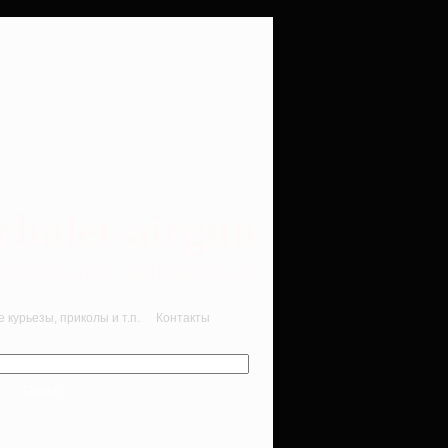
rbalet-airgun
вматика для начинающих
курьезы, приколы и т.п.
Контакты