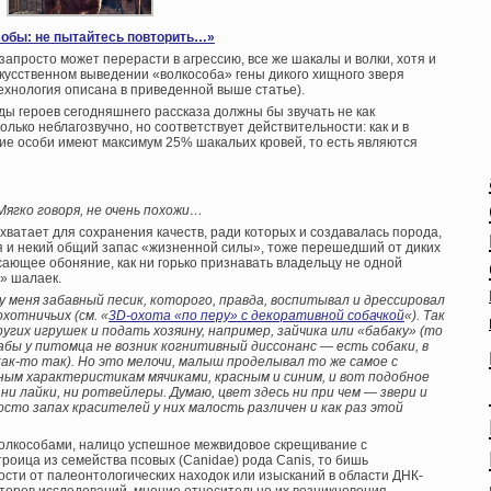
обы: не пытайтесь повторить…»
запросто может перерасти в агрессию, все же шакалы и волки, хотя и
скусственном выведении «волкособа» гены дикого хищного зверя
ехнология описана в приведенной выше статье).
оды героев сегодняшнего рассказа должны бы звучать не как
колько неблагозвучно, но соответствует действительности: как и в
чие особи имеют максимум 25% шакальих кровей, то есть являются
ягко говоря, не очень похожи…
 хватает для сохранения качеств, ради которых и создавалась порода,
я и некий общий запас «жизненной силы», тоже перешедший от диких
ающее обоняние, как ни горько признавать владельцу не одной
а» шалаек.
у меня забавный песик, которого, правда, воспитывал и дрессировал
хотничьих (см. «
3D-охота «по перу» с декоративной собачкой
«). Так
ругих игрушек и подать хозяину, например, зайчика или «бабаку» (то
абы у питомца не возник когнитивный диссонанс — есть собаки, в
как-то так). Но это мелочи, малыш проделывал то же самое с
ым характеристикам мячиками, красным и синим, и вот подобное
и лайки, ни ротвейлеры. Думаю, цвет здесь ни при чем — звери и
то запах красителей у них малость различен и как раз этой
с волкособами, налицо успешное межвидовое скрещивание с
роица из семейства псовых (Canidae) рода Canis, то бишь
ости от палеонтологических находок или изысканий в области ДНК-