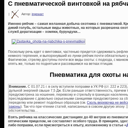
С пневматической винтовкой на рябч
|
Автор:
ingewarr
Именно рябчик – самая желанная добыча охотника с пневматикой. К
дикий голубь, остальные виды животных, на которых разрешена охо
служб дератизации – хомяки, бурундуки…
Поскольку речь идет о винтовках, частенько придется сдерживать рефлек
немного терпения, и выпорхнувший из лунки рябчик почти обязательно 
Фактически, стрелку доступны почти все виды охоты: с подхода, с манком
опять же, только по поднятым и рассевшимся на ветках птицам.
Пневматика для охоты н
Внимание.
С 01.07.21 г. в силу вступили поправки в УК РФ (ст. 222 и 22
дульной энергией свыше 7,5 Дж. Если раньше ответственность, причем
предусмотрена за ношение, перевозку и стрельбу в границах населенны
преследование с довольно серьезными санкциями предусмотрено за сбы
переделку или ремонт подобных образцов (см.
Сколь веревочка не вей
законы
). Так что при чтении статей, написанных в совсем другую эпоху :
обстоятельства…
Взять рябчика на классических дистанциях до 40 метров из пневмати
оптическим прицелом, не составляет особого труда. В принципе, здес
либо поправки, если присмотреться к опыту, изложенному в статье «