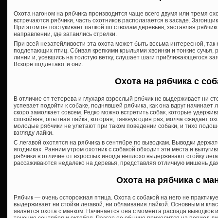
Охота нагоном на рябчика производится чаще всего двумя или тремя охо
встречаются рябчики, часть охотников располагается в засаде. Загонщик 
При этом он постукивает палкой по стволам деревьев, заставляя рябчик
направлении, где затаились стрелки.
При всей незатейливости эта охота может быть весьма интересной, так
подлетающих птиц. Сбивая крепкими крыльями хвоинки и тонкие сучья, 
линии и, усевшись на толстую ветку, слушает шаги приближающегося заг
Вскоре подлетают и они.
Охота на рябчика с соб
В отличие от тетерева и глухаря взрослый рябчик не выдерживает ни сто
успевает подойти к собаке, поднявшей рябчика, как она вдруг начинает 
скоро замолкает совсем. Редко можно встретить собак, которые удержив
спокойная, опытная лайка, которая, тявкнув один раз, молча ожидает о
молодые рябчики не улетают при таком поведении собаки, и тихо подо
взгляду лайки.
С легавой охотятся на рябчика в сентябре по выводкам. Выводки держатс
ягодниках. Ранним утром охотник с собакой обходит эти места и выпуги
рябчики в отличие от взрослых иногда неплохо выдерживают стойку лег
рассаживаются недалеко на деревья, представляя отличную мишень даж
Охота на рябчика с ма
Рябчик — очень осторожная птица. Охота с собакой на него не практикуетс
выдерживает ни стойки легавой, ни облаивания лайкой. Основным и кла
является охота с манком. Начинается она с момента распада выводков 