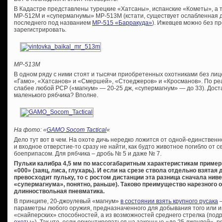
В Кадастре представлены турецкие «Хатсаны», испанские «Кометы», а т
МР-512М и «супермагнумы» МР-513М (кстати, существует ослабленная 
последнего под названием
МР-515 «Барракуда»
). Ижевцев можно без п
зарегистрировать.
МР-513М
В одном ряду с ними стоят и тысячи приобретенных охотниками без ли
«Гамо», «Хатсанов» и «Смершей», «Стоеджеров» и «Кросманов». По ре
слабее любой PCP («магнум» — 20-25 дж, «супермагнум» — до 33). Доста
маленького рябчика? Вполне.
На фото: «
GAMO Socom Tactical
«
Дело тут вот в чем. На охоте дичь нередко ложится от одной-единстве
и входное отверстие-то сразу не найти, как будто животное погибло от 
боеприпасом. Для рябчика – дробь № 5 и даже № 7.
Пульки калибра 4,5 мм по массогабаритным характеристикам примерн
«000» (заяц, лиса, глухарь). И если на срезе ствола отдельно взятая
превосходит пульку, то с ростом дистанции эта разница сначала ниве
«супермагнума», понятно, раньше). Таково преимущество нарезного о
длинноствольная пневматика.
В принципе, 20-джоулевый «магнум»
в состоянии взять крупного русака
–
параметры любого оружия, предназначенного для добывания того или ин
«снайперских» способностей, а из возможностей среднего стрелка (под
охоты
«). Так что, если ориентироваться на законные «до 25 джоулей», 