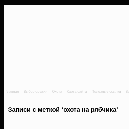
Главная
Выбор оружия
Охота
Карта сайта
Полезные ссылки
В
Записи с меткой ‘охота на рябчика’