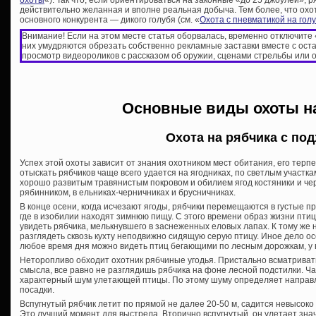
действительно желанная и вполне реальная добыча. Тем более, что охо
основного конкурента — дикого голубя (см. «
Охота с пневматикой на гол
Внимание! Если на этом месте статья оборвалась, временно отключите
них умудряются обрезать собственно рекламные заставки вместе с ост
просмотр видеороликов с рассказом об оружии, сценами стрельбы или 
Основные виды охоты н
Охота на рябчика с по
Успех этой охоты зависит от знания охотником мест обитания, его терп
отыскать рябчиков чаще всего удается на ягодниках, по светлым участка
хорошо развитым травянистым покровом и обилием ягод костяники и чер
рябинником, в ельниках-черничниках и брусничниках.
В конце осени, когда исчезают ягоды, рябчики перемещаются в густые пр
где в изобилии находят зимнюю пищу. С этого времени образ жизни пти
увидеть рябчика, мелькнувшего в заснеженных еловых лапах. К тому же
разглядеть сквозь кухту неподвижно сидящую серую птицу. Иное дело осе
любое время дня можно видеть птиц бегающими по лесным дорожкам, у в
Неторопливо обходит охотник рябчиные угодья. Пристально всматриват
смысла, все равно не разглядишь рябчика на фоне лесной подстилки. Ч
характерный шум улетающей птицы. По этому шуму определяет направ
посадки.
Вспугнутый рябчик летит по прямой не далее 20-50 м, садится невысоко 
Это лучший момент для выстрела. Вторично вспугнутый, он улетает зна