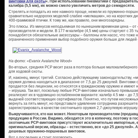
винтовки для охоты
«. При использовании пневматики с предваритель
калибра (5,5 мм), их можно смело увеличить метров до семидесяти.
Стрелять и попадать из нее намного проще, нежели из пружинно-поршн
сравнительно недорогих моделей слабее «мелкашки», но на коротких д
400-граммовой птички. К тому же, как правило, они многозарядны.
Это плюсы. Из минусов неподъемная по нынешним временам цена – от 4
производителя и модели. В 177-м калибре (4,5 мм) цены стартуют с 35 ты
понадобятся обязательные аксессуары – баллоны или насос, что тоже н
ограниченного применения выбор подобного оружия больше для людей 
На
фото
: «Evanix Avalanche Wood»
Во-вторых, средняя PCP весит раза в полтора больше малокалиберного 
для ходовой охоты.
И, наконец, минус третий. Согласно действующему законодательству, «
оружия должна находиться в диапазоне от 7,5 до 25 джоулей. Винтовки о
продается без лицензии, но относятся к гражданскому оружию и имеют 
– игрушка. Так вот, поскольку любые PCP-винтовки изначально превыша
реализуют их в чудовищно ослабленном варианте: калибр 4.5 мм – до 7,5
выдачей соответствующих сертификатов. Понятно, что путем несложны
вернуть за пять минут, но представьте удивление сотрудника разрешите
зарегистрировать в качестве охотничьего оружия 2,7-джоулевую игрушку.
Выкручиваются, кто как может. Некоторым производителям (продав
продукцию в России. Видимо, обходится это в копеечку, поэтому в г
охотничьих
PCP-винтовок присутствуют исключительно импортные, 
оригинальной версии, образцы – естественно, все «до 25 джоулей». 
дешевых пружинно-поршневых винтовок.
Вот о последних и стоит поговорить.