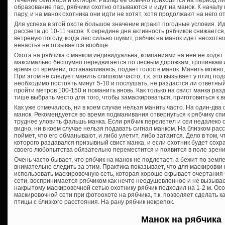
течение сентября и октября. Разгар ее обычно приходится на период ли
образование пар, рябчики охотно отзываются и идут на манок. К началу
пару, и на манок охотника они идти не хотят, хотя продолжают на него о
Для успеха в этой охоте большое значение играют погодные условия. И
рассвета до 10-11 часов. К середине дня активность рябчиков снижается,
ветреную погоду, когда лес сильно шумит, рябчик на манок идет неохотно
ненастья не отзывается вообще.
Охота на рябчика с манком индивидуальна, компаниями на нее не ходят. 
максимально бесшумно передвигается по лесным дорожкам, тропинкам и
время от времени, останавливаясь, подает голос в манок. Манить можно, 
При этом не следует манить слишком часто, т.к. это вызывает у птиц по
необходимо постоять минут 5-10 и послушать, не раздастся ли ответный 
пройти метров 100-150 и поманить вновь. Как только на свист манка раз
тише выбрать место для того, чтобы замаскироваться, приготовиться к 
Как уже отмечалось, ни в коем случае нельзя манить часто. На один-два 
манок. Рекомендуется во время подманивания отвернуться к рябчику спи
труднее уловить фальшь манка. Если рябчик перелетел и сел недалеко от
видно, ни в коем случае нельзя подавать сигнал манком. На близком рас
поймет, что его обманывают, и либо улетит, либо затаится. Дело в том, ч
которого раздавался призывный свист манка, и если охотник будет сохр
своего любопытства обязательно переместится и появится в поле зрени
Очень часто бывает, что рябчик на манок не подлетает, а бежит по земле
внимательно следить за этим. Практика показывает, что для маскировки
использовать маскировочную сеть, которая хорошо скрывает очертания 
сети, воспринимается рябчиком как нечто неодушевленное и не вызывает 
накрытому маскировочной сетью охотнику рябчик подходил на 1-2 м. О
маскировочной сети при фотоохоте на рябчика, т.к. позволяет сделать 
птицы с близкого расстояния. На рану рябчик некрепок.
Манок на рябчика