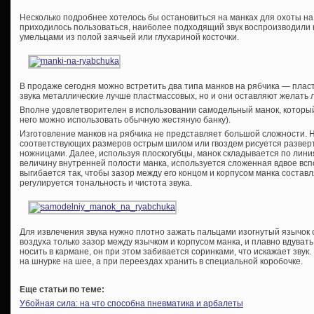
Несколько подробнее хотелось бы остановиться на манках для охоты на 
приходилось пользоваться, наиболее подходящий звук воспроизводили 
умельцами из полой заячьей или глухариной косточки.
В продаже сегодня можно встретить два типа манков на рябчика — плас
звука металлические лучше пластмассовых, но и они оставляют желать 
Вполне удовлетворителен в использовании самодельный манок, который
него можно использовать обычную жестяную банку).
Изготовление манков на рябчика не представляет большой сложности. 
соответствующих размеров острым шилом или гвоздем рисуется развер
ножницами. Далее, используя плоскогубцы, манок складывается по лини
величину внутренней полости манка, используется сложенная вдвое всп
выгибается так, чтобы зазор между его концом и корпусом манка составл
регулируется тональность и чистота звука.
Для извлечения звука нужно плотно зажать пальцами изогнутый язычок 
воздуха только зазор между язычком и корпусом манка, и плавно вдувать
носить в кармане, он при этом забивается соринками, что искажает звук
на шнурке на шее, а при переездах хранить в специальной коробочке.
Еще статьи по теме:
Убойная сила: на что способна пневматика и арбалеты