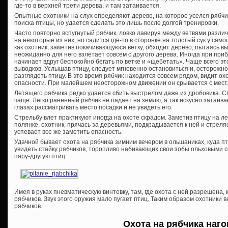
где-то в верхней трети дерева, и там затаивается.
Опытные охотники на слух определяют дерево, на которое уселся рябчи
поиска птицы, но удается сделать это лишь после долгой тренировки.
Часто повторно вспугнутый рябчик, ловко лавируя между ветвями различ
на некоторые из них, но садится где-то в сторонке на толстый сук у само
как охотник, заметив покачивающуюся ветку, обходит дерево, пытаясь в
неожиданно для него взлетает совсем с другого дерева. Иногда при при
начинает вдруг беспокойно бегать по ветке и «щебетать». Чаще всего эт
выводков. Услышав птицу, следует мгновенно остановиться и, осторожно
разглядеть птицу. В это время рябчик находится совсем рядом, видит о
опасности. При малейшем неосторожном движении он срывается с места
Летящего рябчика редко удается сбить выстрелом даже из дробовика. 
чаще. Легко раненный рябчик не падает на землю, а так искусно затаива
глазах рассматривать место посадки и не увидеть его.
Стрельбу влет практикуют иногда на охоте скрадом. Заметив птицу на л
полянке, охотник, прячась за деревьями, подкрадывается к ней и стреля
успевает все же заметить опасность.
Удачной бывает охота на рябчика зимним вечером в ольшаниках, куда п
увидеть стайку рябчиков, торопливо набивающих свои зобы ольховыми 
пару-другую птиц.
Имея в руках пневматическую винтовку, там, где охота с ней разрешена,
рябчиков. Звук этого оружия мало пугает птиц. Таким образом охотники
рябчиков.
Охота на рябчика наг