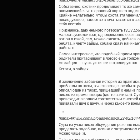
(https://fermermaster.ru/wp-content/uploads/20
Собственно, охотник проделывает то же сам
опомнившийся четвероногий партнер подтяги
Крайне желательно, чтобы охота эта увенча
последующее, намертво впечатывается в созна
себя вести!»
Признаюсь, даю немного потерзать тушу доб
малость успокоиться, одновременно осознав
вот он я какой, сам, можно сказать, добыл и
ребята, к черту зайцы, собака сразу начина
работать.
Самое интересное, что подобный прием прим
родители притаскивают в логово еще толком
же зайцев — пусть детишки потренируются.
Кстати, о зайцах…
В заключение забавная история из практики
проблемы натаски, в частности, способы оту
описал один из таких, пришедший к нам из п
никого из применяющих (где-то вычитал). Сут
происходит в полном соответствии с некоей 
привязали друг к другу, и через какое-то в
(https://fikiwiki.com/uploads/posts/2022-02/164
Одна из участников обсуждения резонно выск
проделать подобное, псинка с энтузиазмом с
можно чаще :)).
Тьфу ты, проклятый склероз! — при пересказ