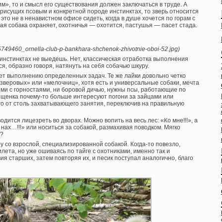
чим», то и смысл его существования должен заключаться в труде. А
присущих псовым и конкретной породе инстинктах, то зверь относится
это не в ненавистном офисе сидеть, когда в душе хочется по горам с
ая собака охраняет, охотничья — охотится, пастушья — пасет стада.
675749460_ornella-club-p-bankhara-shchenok-zhivotnie-oboi-52.jpg)
х инстинктах не выедешь. Нет, классическая отработка выполнения
я, образно говоря, натянуть на себя собачью шкуру.
ает выполнению определенных задач. Те же лайки довольно четко
«зверовых» или «мелочниц», хотя есть и универсальные собаки, мечта
ями с горностаями, ни боровой дичью, нужны псы, работающие по
 щенка почему-то больше интересуют погони за зайцами или
го от столь захватывающего занятия, переключив на правильную
одится лицезреть во дворах. Можно вопить на весь лес: «Ко мне!!!», а
 нах…!!!» или носиться за собакой, размахивая поводком. Мягко
а?
 со взрослой, специализированной собакой. Когда-то повезло,
лета, но уже ошиваясь по тайге с охотниками, именно так и
ия старших, затем повторяя их, и песик поступал аналогично, благо