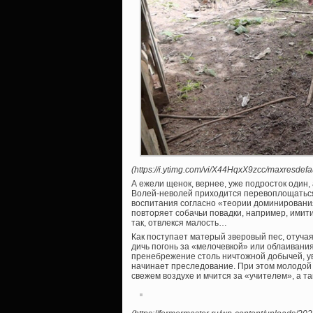
(https://i.ytimg.com/vi/X44HqxX9zcc/maxresdefau
А ежели щенок, вернее, уже подросток один
Волей-неволей приходится перевоплощаться 
воспитания согласно «теории доминирования
повторяет собачьи повадки, например, имити
так, отвлекся малость…
Как поступает матерый зверовый пес, отуч
дичь погонь за «мелочевкой» или облаиван
пренебрежение столь ничтожной добычей, уве
начинает преследование. При этом молодой п
свежем воздухе и мчится за «учителем», а т