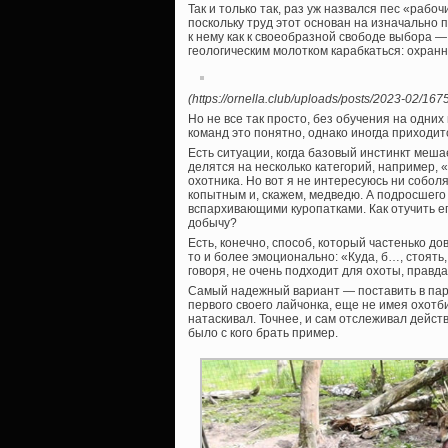
Так и только так, раз уж назвался пес «рабо
поскольку труд этот основан на изначально 
к нему как к своеобразной свободе выбора — 
геологическим молотком карабкаться: охранн
(https://ornella.club/uploads/posts/2023-02/1
Но не все так просто, без обучения на одни
команд это понятно, однако иногда приходитс
Есть ситуации, когда базовый инстинкт меш
делятся на несколько категорий, например, 
охотника. Но вот я не интересуюсь ни собол
копытным и, скажем, медведю. А подросшего
вспархивающими куропатками. Как отучить е
добычу?
Есть, конечно, способ, который частенько дов
то и более эмоционально: «Куда, б…, стоять,
говоря, не очень подходит для охоты, правд
Самый надежный вариант — поставить в пару
первого своего лайчонка, еще не имея охотби
натаскивал. Точнее, и сам отслеживал действ
было с кого брать пример.