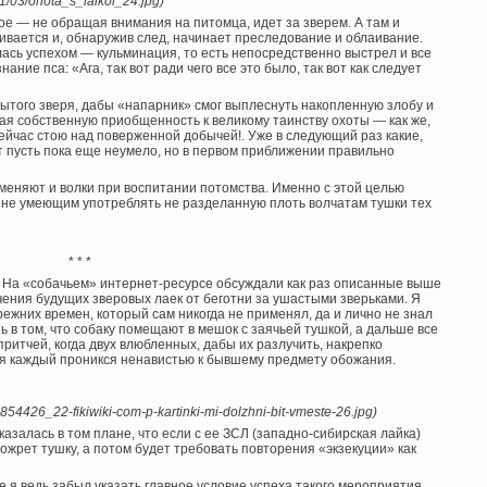
21/03/ohota_s_laikoi_24.jpg)
ое — не обращая внимания на питомца, идет за зверем. А там и
вается и, обнаружив след, начинает преследование и облаивание.
лась успехом — кульминация, то есть непосредственно выстрел и все
ние пса: «Ага, так вот ради чего все это было, так вот как следует
ытого зверя, дабы «напарник» смог выплеснуть накопленную злобу и
ая собственную приобщенность к великому таинству охоты — как же,
 сейчас стою над поверженной добычей!. Уже в следующий раз какие,
ет пусть пока еще неумело, но в первом приближении правильно
еняют и волки при воспитании потомства. Именно с этой целью
 не умеющим употреблять не разделанную плоть волчатам тушки тех
* * *
. На «собачьем» интернет-ресурсе обсуждали как раз описанные выше
чения будущих зверовых лаек от беготни за ушастыми зверьками. Я
режних времен, который сам никогда не применял, да и лично не знал
ь в том, что собаку помещают в мешок с заячьей тушкой, а дальше все
притчей, когда двух влюбленных, дабы их разлучить, накрепко
ремя каждый проникся ненавистью к бывшему предмету обожания.
4854426_22-fikiwiki-com-p-kartinki-mi-dolzhni-bit-vmeste-26.jpg)
азалась в том плане, что если с ее ЗСЛ (западно-сибирская лайка)
ожрет тушку, а потом будет требовать повторения «экзекуции» как
е я ведь забыл указать главное условие успеха такого мероприятия.