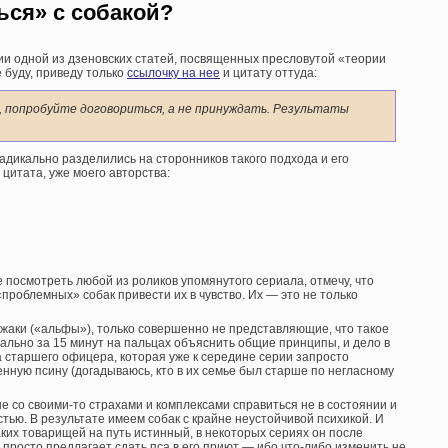
ься» с собакой?
ии одной из дзеновских статей, посвященных пресловутой «теории
 буду, приведу только
ссылочку на нее
и цитату оттуда:
, попробуйте договориться, а не принуждать. Результаты
адикально разделились на сторонников такого подхода и его
цитата, уже моего авторства:
е посмотреть любой из роликов упомянутого сериала, отмечу, что
роблемных» собак привести их в чувство. Их — это не только
ожаки («альфы»), только совершенно не представляющие, что такое
квально за 15 минут на пальцах объяснить общие принципы, и дело в
а старшего офицера, которая уже к середине серии запросто
нную псину (догадываюсь, кто в их семье был старше по негласному
е со своими-то страхами и комплексами справиться не в состоянии и
тью. В результате имеем собак с крайне неустойчивой психикой. И
ких товарищей на путь истинный, в некоторых сериях он после
просто предлагает сдать пса в его приют — ибо что-либо изменить не