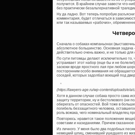
получится. В крайнем случае завести что-ни
без практически безальтернативной трагеди
Ну да ладно. Вот теперь попробую разъяснит
комментария, будет отличаться в зависимости
или так называемых «рабочих», обремененн
Четверо
Сначала о собаках-компаньонах (выставочных
абсолютное большинство. Основная задача —
действительно очень важно, и не только для
По сути питомцы делают исключительно то, ч
устраивает этот набор (еще бы и не болели!)
заскоки вроде яростного лая при любом шоро
посторонним особо внимания не обращается,
соседей, которых задолбал воющий под дверью
(https://lawyers-age.ru/wp-content/uploads/e/
Хотя в данном случае собака просто сама и
защиту территории, ну и бестолкового (ни пол
оберегать от опасностей. Вой тоже в больши
погибель беззащитного человека, оставшего
роль вожака, чего номинальный владелец про
Повторюсь: нравится такое положение вещей,
советами и назиданиями. Причем сказанное
Из личного. У меня было два подобных песик
немецкий шпиц, сменивший ушедшего из жизн