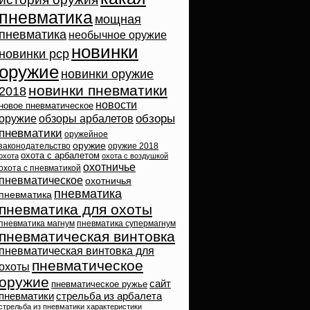
пневматика
мощная
пневматика
необычное оружие
новинки
новинки pcp
оружие
новинки оружие
новинки пневматики
2018
новости
новое пневматическое
обзоры
оружие
обзоры арбалетов
пневматики
оружейное
оружие
законодательство
оружие 2018
охота с арбалетом
охота
охота с воздушкой
охотничье
охота с пневматикой
пневматическое
охотничья
пневматика
пневматика
пневматика для охоты
пневматика магнум
пневматика супермагнум
пневматическая винтовка
пневматическая винтовка для
пневматическое
охоты
оружие
сайт
пневматическое ружье
пневматики
стрельба из арбалета
стрельба из пневматики
характеристики