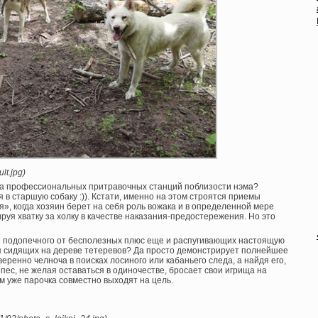
lt.jpg)
, а профессиональных притравочных станций поблизости нэма?
в старшую собаку :)). Кстати, именно на этом строятся приемы
», когда хозяин берет на себя роль вожака и в определенной мере
руя хватку за холку в качестве наказания-предостережения. Но это
ая подопечного от бесполезных плюс еще и распугивающих настоящую
ия сидящих на дереве тетеревов? Да просто демонстрирует полнейшее
ренно челноча в поисках лосиного или кабаньего следа, а найдя его,
ес, не желая оставаться в одиночестве, бросает свои игрища на
ам уже парочка совместно выходят на цель.