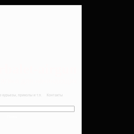
rbalet-airgun
вматика для начинающих
курьезы, приколы и т.п.
Контакты