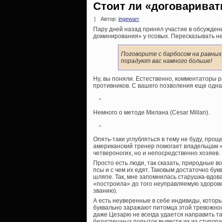
Стоит ли «договариват
|
Автор:
ingewarr
Пару дней назад принял участие в обсужден
доминирования» у псовых. Пересказывать не
Поговорите с барбосом на равных
порадуют вас намного больше!
Ну, вы поняли. Естественно, комментаторы р
противников. С вашего позволения еще одна 
Немного о методе Милана (Cesar Millan).
Опять-таки углубляться в тему не буду, прощ
американский тренер помогает владельцам «п
четвероногих, но и непосредственно хозяев.
Просто есть люди, так сказать, природные в
псы и с чем их едят. Таковым достаточно бу
шляпе. Так, мне запомнилась старушка-вдов
«построила» до того неуправляемую здорове
званию).
А есть неуверенные в себе индивиды, которы
буквально заражают питомца этой тревожнос
даже Цезарю не всегда удается направить та
безуспешных попыток вывести их из ступора 