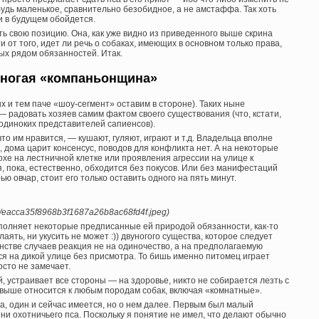
будь маленькое, сравнительно безобидное, а не амстаффа. Так хоть
и в будущем обойдется.
ь свою позицию. Она, как уже видно из приведенного выше скрина
 от того, идет ли речь о собаках, имеющих в основном только права,
ых рядом обязанностей. Итак.
ногая «компаньонщина»
 и тем паче «шоу-сегмент» оставим в стороне). Таких ныне
 радовать хозяев самим фактом своего существования (что, кстати,
 одиноких представителей сапиенсов).
то им нравится, — кушают, гуляют, играют и т.д. Владельца вполне
, дома царит консенсус, поводов для конфликта нет. А на некоторые
хе на лестничной клетке или проявления агрессии на улице к
 пока, естественно, обходится без покусов. Или без манифестаций
 овчар, стоит его только оставить одного на пять минут.
a/c/eacca35f8968b3f1687a26b8ac68fd4f.jpeg)
сполняет некоторые предписанные ей природой обязанности, как-то
аять, ни укусить не может :)) двуногого существа, которое следует
нстве случаев реакция не на одиночество, а на предполагаемую
ся на дикой улице без присмотра. То бишь именно питомец играет
сто не замечает.
 устраивает все стороны — на здоровье, никто не собирается лезть с
 выше относится к любым породам собак, включая «комнатные».
а, один и сейчас имеется, но о нем далее. Первым был малый
и охотничьего пса. Поскольку я понятие не имел, что делают обычно