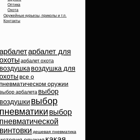
Оптика
Охота
Оружейные курьезы, приколы и т.п.
Контакты
Облако тэгов
арбалет
арбалет для
охоты
арбалет охота
воздушка
воздушка для
охоты
все о
пневматическом оружии
выбор
выбор арбалета
выбор
воздушки
пневматики
выбор
пневматической
винтовки
дешевая пневматика
какая
история оружия