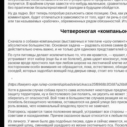
получится. В крайнем случае завести что-нибудь маленькое, сравнитель
без практически безальтернативной трагедии в будущем обойдется.
Ну да ладно. Вот теперь попробую разъяснить свою позицию. Она, как 
комментария, будет отличаться в зависимости от того, идет ли речь о с
или так называемых «рабочих», обремененных рядом обязанностей. Ита
Четвероногая «компаньо
Сначала о собаках-компаньонах (выставочных и тем паче «шоу-сегмент» 
абсолютное большинство. Основная задача — радовать хозяев самим фак
действительно очень важно, и не только для одиноких представителей с
По сути питомцы делают исключительно то, что им нравится, — кушают, г
устраивает этот набор (еще бы и не болели!), дома царит консенсус, по
заскоки вроде яростного лая при любом шорохе на лестничной клетке ил
посторонним особо внимания не обращается, пока, естественно, обходи
соседей, которых задолбал воющий под дверью овчар, стоит его только о
(https://lawyers-age.ru/wp-content/uploads/e/a/c/eacca35f8968b3f1687a26b8
Хотя в данном случае собака просто сама исполняет некоторые предпис
защиту территории, ну и бестолкового (ни полаять, ни укусить не может :
оберегать от опасностей. Вой тоже в большинстве случаев реакция не н
погибель беззащитного человека, оставшегося на дикой улице без прис
роль вожака, чего номинальный владелец просто не замечает.
Повторюсь: нравится такое положение вещей, устраивает все стороны — 
советами и назиданиями. Причем сказанное выше относится к любым по
Из личного. У меня было два подобных песика, один и сейчас имеется, 
немецкий шпиц, сменивший ушедшего из жизни охотничьего пса. Посколь