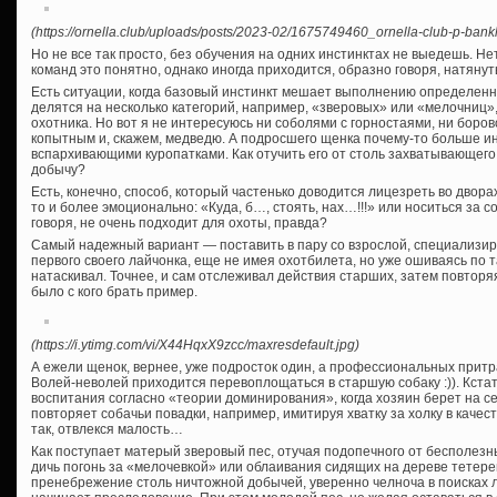
(https://ornella.club/uploads/posts/2023-02/1675749460_ornella-club-p-bank
Но не все так просто, без обучения на одних инстинктах не выедешь. Н
команд это понятно, однако иногда приходится, образно говоря, натянут
Есть ситуации, когда базовый инстинкт мешает выполнению определенны
делятся на несколько категорий, например, «зверовых» или «мелочниц»,
охотника. Но вот я не интересуюсь ни соболями с горностаями, ни боро
копытным и, скажем, медведю. А подросшего щенка почему-то больше и
вспархивающими куропатками. Как отучить его от столь захватывающего
добычу?
Есть, конечно, способ, который частенько доводится лицезреть во дворах.
то и более эмоционально: «Куда, б…, стоять, нах…!!!» или носиться за с
говоря, не очень подходит для охоты, правда?
Самый надежный вариант — поставить в пару со взрослой, специализиро
первого своего лайчонка, еще не имея охотбилета, но уже ошиваясь по т
натаскивал. Точнее, и сам отслеживал действия старших, затем повторяя
было с кого брать пример.
(https://i.ytimg.com/vi/X44HqxX9zcc/maxresdefault.jpg)
А ежели щенок, вернее, уже подросток один, а профессиональных прит
Волей-неволей приходится перевоплощаться в старшую собаку :)). Кста
воспитания согласно «теории доминирования», когда хозяин берет на с
повторяет собачьи повадки, например, имитируя хватку за холку в каче
так, отвлекся малость…
Как поступает матерый зверовый пес, отучая подопечного от бесполез
дичь погонь за «мелочевкой» или облаивания сидящих на дереве тетер
пренебрежение столь ничтожной добычей, уверенно челноча в поисках ло