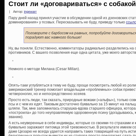
Стоит ли «договариваться» с собако
|
Автор:
ingewarr
Пару дней назад принял участие в обсуждении одной из дзеновских ст
доминирования» у псовых. Пересказывать не буду, приведу только
ссыло
Поговорите с барбосом на равных, попробуйте договоритьс
порадуют вас намного больше!
Ну, вы поняли. Естественно, комментаторы радикально разделились на с
противников. С вашего позволения еще одна цитата, уже моего авторств
Немного о методе Милана (Cesar Millan).
Опять-таки углубляться в тему не буду, проще посмотреть любой из роли
американский тренер помогает владельцам «проблемных» собак привести
четвероногих, но и непосредственно хозяев.
Просто есть люди, так сказать, природные вожаки («альфы»), только с
псы и с чем их едят. Таковым достаточно буквально за 15 минут на паль
шляпе. Так, мне запомнилась старушка-вдова старшего офицера, котора
«построила» до того неуправляемую здоровенную псину (догадываюсь, к
званию).
А есть неуверенные в себе индивиды, которые со своими-то страхами и 
буквально заражают питомца этой тревожностью. В результате имеем со
даже Цезарю не всегда удается направить таких товарищей на путь исти
безуспешных попыток вывести их из ступора просто предлагает сдать пс