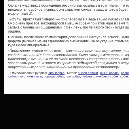
Одна из участников обсуждения резонно высказалась в том плане, что е
проделать подобное, псинка с энтузиазмом сожрет тушку, а потом будет
можно чаще :)).
Тьфу ты, проклятый склероз! — при пересказе я ведь забыл указать глав
Оно очень простое: находящуюся в мешке собаку при этом еще и секут п
запаха с болевыми ощущениями. Ясен пень, после такого песик будет шар
ладана.
В общем, после моего комментария-дополнения наступила ясность, одна
форума (включая меня) единогласно высказались за осуждение столь ва
куда более либеральные…
*Примечание: «Arbeit macht frei» — известное немецкое выражение, 
свободным» или «Работа освобождает». Была скомпрометирована чер
благодаря размещению её на входе некоторых концентрационных лаге
заголовком романа, а затем во времена Веймарской республики высту
общественных работ, нацеленной на преодоление безработицы.
Опубликовано в рубрике
Про зверьё
| Метки:
выбор собаки
,
жизнь собаки
,
особ
собаки
,
охотничьи псы
,
породы собак
,
про собак
,
работа служебных собак
,
собак