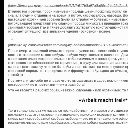
(https://ferret-pet.ru/wp-content/uploads/6/1/7/617b5a97a5a00cc94e92d2be
Второго мы и сейчас порой именуем «подкидышем», поскольку попал он к
сначала будучи отданным на время, а потом, как оказалось, навсегда. 
настоящей охотничьей собакой (включая отработку болевых и «мертвых»
потрясающее) представитель славной породы чихуахуа в принципе тоже 
занимался вообще (так и тянет добавить жутковатую конструкцию «от сл
отражает ситуацию), все внимание уделяя «основной» псинке.
(https://i2.wp.com/www.rover.com/blog/wp-content/uploads/2015/12/leash-ch
После смерти приемной «мамы» зверек на улице стал вести себя трусоват
понты в отношении какого-нибудь питбуля могут кончится плачевно. Дом
воспитания «чих» искренне считает себя «маминым сыном» (речь уже о суп
хотя основные обязанности по кормлению, выгулу или там гигиеническим
виноват (хотя замечу, что все было бы иначе, окажись на месте хуашки
серьезной породы, от терьерчика или французского бульдога до «Ужаса
таксой :)).
Поэтому считаю себя не вправе что-то высказывать в адрес поклоннико
посторонний не в претензии — ну и ради бога!
Что же касается рабочих собак, неважно, служебных или охотничьих, то
«Arbeit macht frei»*
Так и только так, раз уж назвался пес «рабочим», то и смысл его сущест
поскольку труд этот основан на изначально присущих псовым и конкретн
к нему как к своеобразной свободе выбора — это не в ненавистном офисе 
геологическим молотком карабкаться: охранная собака охраняет, охотни