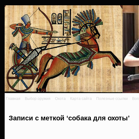
Главная
Выбор оружия
Охота
Карта сайта
Полезные ссылки
Воп
Записи с меткой ‘собака для охоты’