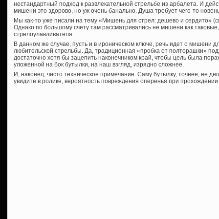
нестандартный подход к развлекательной стрельбе из арбалета. И дейс
мишени это здорово, но уж очень банально. Душа требует чего-то новень
Мы как-то уже писали на тему «Мишень для стрел: дешево и сердито» (с
Однако по большому счету там рассматривались не мишени как таковые,
стрелоулавливателя.
В данном же случае, пусть и в ироническом ключе, речь идет о мишени 
любительской стрельбы. Да, традиционная «пробка от полторашки» подх
достаточно хотя бы зацепить наконечником край, чтобы цель была пора
уложенной на бок бутылки, на наш взгляд, изрядно сложнее.
И, наконец, чисто техническое примечание. Саму бутылку, точнее, ее дно
увидите в ролике, вероятность повреждения оперенья при прохождении 