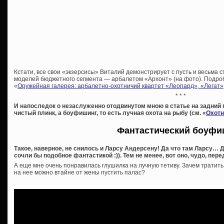
Кстати, все свои «экзерсисы» Виталий демонстрирует с пусть и весьма ст
моделей бюджетного сегмента — арбалетом «Архонт» (на фото). Подробн
«
Оружейная галерея: арбалетно-охотничий квартет «Леопард», «Легат»
* * *
И напоследок о незаслуженно отодвинутом мною в статье на задний п
чистый плинк, а боуфишинг, то есть лучная охота на рыбу (см. «
Охотн
Фантастический боуфи
Такое, наверное, не снилось и Ларсу Андерсену! Да что там Ларсу…
сочли бы подобное фантастикой :)). Тем не менее, вот оно, чудо, пере
А еще мне очень понравилась глушилка на лучную тетиву. Зачем тратит
на нее можно втайне от жены пустить палас?