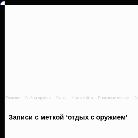
Главная
Выбор оружия
Охота
Карта сайта
Полезные ссылки
В
Записи с меткой ‘отдых с оружием’