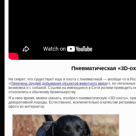
Пневматическая «3D-ох
Не секрет, что существует еще и охота с пневматикой — вообще-то в Р
«
Перечень орудий добывания объектов животного мира
«), но легальных
возможна и с собакой. Ссылки на имеющиеся в Сети ролики приводить н
относились к обычному браконьерству.
Я в свое время, можно сказать, изобрел пневматическую «3D-охоту», пр
декоративной породы. Естественно, исключительно в качестве ретривер
(фото из интернета).