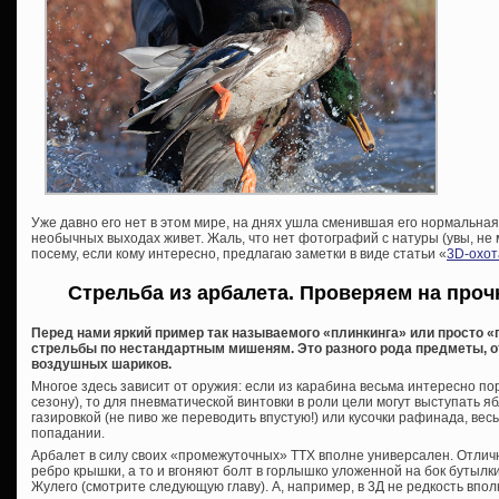
Уже давно его нет в этом мире, на днях ушла сменившая его нормальная 
необычных выходах живет. Жаль, что нет фотографий с натуры (увы, не м
посему, если кому интересно, предлагаю заметки в виде статьи «
3D-охот
Стрельба из арбалета. Проверяем на про
Перед нами яркий пример так называемого «плинкинга» или просто «
стрельбы по нестандартным мишеням. Это разного рода предметы, о
воздушных шариков.
Многое здесь зависит от оружия: если из карабина весьма интересно по
сезону), то для пневматической винтовки в роли цели могут выступать я
газировкой (не пиво же переводить впустую!) или кусочки рафинада, в
попадании.
Арбалет в силу своих «промежуточных» ТТХ вполне универсален. Отли
ребро крышки, а то и вгоняют болт в горлышко уложенной на бок бутылки 
Жулего (смотрите следующую главу). А, например, в 3Д не редкость впол