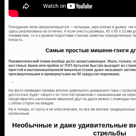
Попадание легко визуализируется — вспышка, звук хлопка и дымок, так 
здесь реализована на отлично. А если учесть размеры, 65 x 65 x 10 мм д
пневматики, то и к уровню подготовки стрелка заметны определенные тр
попасть.
Самые простые мишени-гонги д
Пневматический плинк вообще дело захватывающее. Жаль только, чт
жестяных банок или пробок от ПЭТ-бутылок быстро выходят из строя
простой и малоизнашеваемой мишенью (такие даже называют автома
просверленными и провернутыми на 90 градусов черенками.
На фото приведен пример вполне цивильного домашнего тира с пулеула
достаточно будет «ворот» из толстой проволоки с нанизанными на пере
предотвратить наползание мишеней друг на друга можно с помощью нес
с обеих сторон на каждую.
Ну а теперь, от пусть и не классических, но все же вполне традиционны
необычным.
Необычные и даже удивительные в
стрельбы