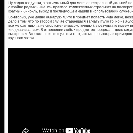
Ну ладно воздушки, а оптимальный для меня огнестрельный дальний ноль
о крайне редких ныне, как правило, коллективных стрельбах на полверст
кратный бинокль, выход в последующем нашли в использовании служебно
Во-вторых, уже давно обнаружил, что в предмет попасть куда легче, неж
дело в том, что по втором случае стараешься загнать пулю точно «в ябло
все же охотники, а не спортсмены-высокоточники), в результате имеем
«подлавливание». В отношении любых предметов процесс — дело секунд
выстрелил. Все как на охоте с учетом того, что мишень как раз примерно
крупного зверя.