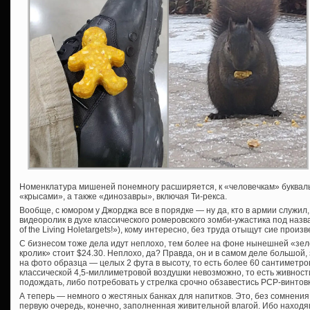
Номенклатура мишеней понемногу расширяется, к «человечкам» букваль
«крысами», а также «динозавры», включая Ти-рекса.
Вообще, с юмором у Джорджа все в порядке — ну да, кто в армии служил, 
видеоролик в духе классического ромеровского зомби-ужастика под назв
of the Living Holetargets!»), кому интересно, без труда отыщут сие прои
С бизнесом тоже дела идут неплохо, тем более на фоне нынешней «зе
кролик» стоит $24.30. Неплохо, да? Правда, он и в самом деле большой
на фото образца — целых 2 фута в высоту, то есть более 60 сантиметров
классической 4,5-миллиметровой воздушки невозможно, то есть живнос
подождать, либо потребовать у стрелка срочно обзавестись PCP-винтовк
А теперь — немного о жестяных банках для напитков. Это, без сомнени
первую очередь, конечно, заполненная живительной влагой. Ибо наход