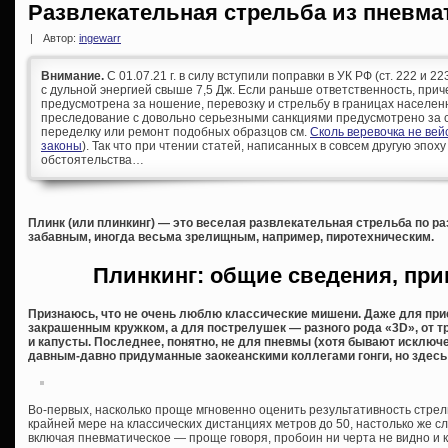
Развлекательная стрельба из пневма
|
Автор:
ingewarr
Внимание.
С 01.07.21 г. в силу вступили поправки в УК РФ (ст. 222 и 
с дульной энергией свыше 7,5 Дж. Если раньше ответственность, при
предусмотрена за ношение, перевозку и стрельбу в границах населен
преследование с довольно серьезными санкциями предусмотрено за с
переделку или ремонт подобных образцов см.
Сколь веревочка не ве
законы
). Так что при чтении статей, написанных в совсем другую эпоху
обстоятельства…
Плинк (или плинкинг) — это веселая развлекательная стрельба по р
забавным, иногда весьма зрелищным, например, пиротехническим.
Плинкинг: общие сведения, пр
Признаюсь, что не очень люблю классические мишени. Даже для при
закрашенным кружком, а для пострелушек — разного рода «3D», от 
и капусты. Последнее, понятно, не для пневмы (хотя бывают исключен
давным-давно придуманные заокеанскими коллегами гонги, но здесь 
Во-первых, насколько проще мгновенно оценить результативность стрел
крайней мере на классических дистанциях метров до 50, настолько же с
включая пневматическое — проще говоря, пробоин ни черта не видно и 