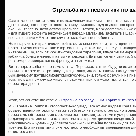
Стрельба из пневматики по ш
Сам я, конечно же, стрелял и по воздушным шарикам — понятно, как раз
детишками, поскольку не попасть в такую мишень трудно даже при ярко 
очень интересно. Хотя деткам нравилось. Кстати, в предлагаемой ниж
«Для пущего эффекта рекомендуем перед надуванием засыпать в шарик
впечатляющим.» А что, при случае надо будет попробовать…
Но и шарики, как практически любые остальные мишени, в принципе непо
простят меня классические спортсмены-пулевики, но для не увлекающих
интересны. Ну, если отбросить стендовые тарелочки, владельцам нарез
кабан», а больше ничего и на ум не приходит. Да и силуэтный свинтус (лос
равномерно смещается по фронту, и на этом все.
Вот теперь о собственно теме статьи. Пересказывать не буду, но ее авт
весьма интересную стрелковую дисциплину, малость напоминающую учеб
буксируемому другим самолетом конусу-мишени, только с земли и из пн
том, что в данном случае мишень подвижна, причем может двигаться по 
оператора дрона.
Итак, вот собственно статья «
Стрельба по воздушным шарикам: как это 
P.S. В романе «Vamos!» скоропостижно ушедшего от нас Андрея Круза в
осуществления которой опять же требуется не только стрелок, но и оп
произвольной траектории с резкими остановками, стартами и ускорени
радиоуправляемая машинка с шестом, к которому привязан воздушный ш
классической «бумаги», действительно был бы крайне полезный для любо
тренинг. Для пневматики, понятно, просто необходимы уменьшенные ди
огнестрела нет.