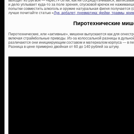
выходит из рук вон — «крест» сетки, как ни сосредотачивайся, выписыва
и дело уплывает куда-то за поле зрения, спусковой крючок не нажимаешь,
попытки совместить алкоголь и оружие натуральная фигня получается (о
лучше почитайте статью «
Лук, арбалет, пневматика: фейки, травмы, кр
Пиротехнические миш
Пиротехнические, или «активные», мишени выпускаются как для огнестр
включая страйкбольные приводы. Из-за колоссальной разницы в дульной
различаются они инициирующим составом и материалом корпуса — в пер
Разница в цене примерно двойная от 60 до 140 рублей за штуку.