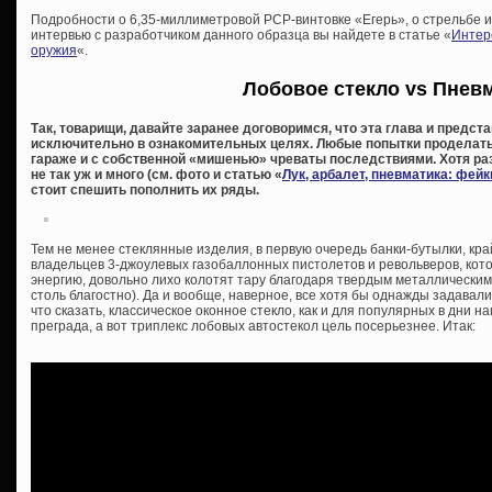
Подробности о 6,35-миллиметровой PCP-винтовке «Егерь», о стрельбе и
интервью с разработчиком данного образца вы найдете в статье «
Интер
оружия
«.
Лобовое стекло vs Пнев
Так, товарищи, давайте заранее договоримся, что эта глава и предс
исключительно в ознакомительных целях. Любые попытки проделать 
гараже и с собственной «мишенью» чреваты последствиями. Хотя раз
не так уж и много (см. фото и статью «
Лук, арбалет, пневматика: фей
стоит спешить пополнить их ряды.
Тем не менее стеклянные изделия, в первую очередь банки-бутылки, кр
владельцев 3-джоулевых газобаллонных пистолетов и револьверов, кот
энергию, довольно лихо колотят тару благодаря твердым металлическим
столь благостно). Да и вообще, наверное, все хотя бы однажды задава
что сказать, классическое оконное стекло, как и для популярных в дни на
преграда, а вот триплекс лобовых автостекол цель посерьезнее. Итак: