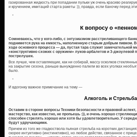
газированная жидкость при попадании пульки уж очень красиво реагируе
и кручением, имитаций старта ракеты :)), правда, если баночку перед эт
К вопросу о «пенно
Сомневаюсь, что у кого-либо, с энтузиазмом расстреливающего банки
поднимется рука на емкость, наполненную старым добрым пивком. Во
ходе основного процесса — да, пустая тара служит замечательной 
«конструктивно схожих с оружием» луков-арбалетов и 3-джоулевой 
пострелушек.
Все лучше, чем оставляющие, как ни собирай, массу осколков стеклянны
на закрытие сезона, раньше вынужденно палили во всех уголках необъя
было.
И вдогонку важное примечание на тему —
Алкоголь и Стрельба
Оставим в стороне вопросы Техники безопасности и правовой аспект,
мастерство, как известно, не пропьешь :)), и очень хорошо стреляю
способен стрелять хорошо или хотя бы удовлетворительно. У середн
будут удручающими.
Причем из того же гладкоствола пьяная стрельба на коротких дистанция
скорее интуитивно (инстинктивно), но любое действо, связанное с прицел