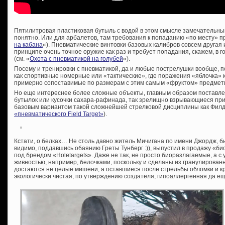
Пятилитровая пластиковая бутыль с водой в этом смысле замечательный
понятно. Или для арбалетов, там требования к попаданию «по месту» пр
на кабана
«). Пневматические винтовки базовых калибров совсем другая и
принципе очень точное оружие как раз и требует попадания, скажем, в 
(см. «
Охота с пневматикой на голубей
«).
Посему и тренировки с пневматикой, да и любые пострелушки вообще, 
как спортивные номерные или «тактические», где поражения «яблочка» ка
примерно сопоставимые по размерам с этим самым «фруктом» предметы
Но еще интереснее более сложные объекты, главным образом поставле
бутылок или кусочки сахара-рафинада, так зрелищно взрывающиеся при
базовым вариантом такой сложнейшей стрелковой дисциплины как Филд-
«пневматического Field Target»
).
Кстати, о белках… Не столь давно житель Мичигана по имени Джордж, 
видимо, поддавшись обаянию Греты Тунберг :)), выпустил в продажу «
под брендом «
Holetargets». Даже не так, не просто биоразлагаемые, а
живностью, например, белочками, поскольку и сделаны из гранулирован
достаются не целые мишени, а оставшиеся после стрельбы обломки и 
экологически чистая, по утверждению создателя, гипоаллергенная да ещ