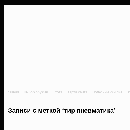
Главная
Выбор оружия
Охота
Карта сайта
Полезные ссылки
В
Записи с меткой ‘тир пневматика’