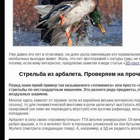
Уже давно его нет в этом мире, на днях ушла сменившая его нормальная 
необычных выходах живет. Жаль, что нет фотографий с натуры (увы, не м
посему, если кому интересно, предлагаю заметки в виде статьи «
3D-охот
Стрельба из арбалета. Проверяем на про
Перед нами яркий пример так называемого «плинкинга» или просто «
стрельбы по нестандартным мишеням. Это разного рода предметы, о
воздушных шариков.
Многое здесь зависит от оружия: если из карабина весьма интересно по
сезону), то для пневматической винтовки в роли цели могут выступать я
газировкой (не пиво же переводить впустую!) или кусочки рафинада, в
попадании.
Арбалет в силу своих «промежуточных» ТТХ вполне универсален. Отли
ребро крышки, а то и вгоняют болт в горлышко уложенной на бок бутылки 
Жулего (смотрите следующую главу). А, например, в 3Д не редкость впол