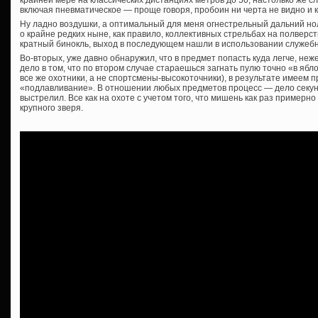
включая пневматическое — проще говоря, пробоин ни черта не видно и 
Ну ладно воздушки, а оптимальный для меня огнестрельный дальний ноль
о крайне редких ныне, как правило, коллективных стрельбах на полверст
кратный бинокль, выход в последующем нашли в использовании служебно
Во-вторых, уже давно обнаружил, что в предмет попасть куда легче, неж
дело в том, что по втором случае стараешься загнать пулю точно «в ябло
все же охотники, а не спортсмены-высокоточники), в результате имеем
«подлавливание». В отношении любых предметов процесс — дело секунд
выстрелил. Все как на охоте с учетом того, что мишень как раз примерно
крупного зверя.