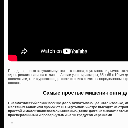
Попадание легко визуализируется — вспышка, звук хлопка и дымок, так 
здесь реализована на отлично. А если учесть размеры, 65 x 65 x 10 мм д
пневматики, то и к уровню подготовки стрелка заметны определенные тр
попасть.
Самые простые мишени-гонги д
Пневматический плинк вообще дело захватывающее. Жаль только, чт
жестяных банок или пробок от ПЭТ-бутылок быстро выходят из строя
простой и малоизнашеваемой мишенью (такие даже называют автома
просверленными и провернутыми на 90 градусов черенками.