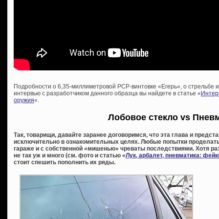
Подробности о 6,35-миллиметровой PCP-винтовке «Егерь», о стрельбе и
интервью с разработчиком данного образца вы найдете в статье «
Интер
оружия
«.
Лобовое стекло vs Пнев
Так, товарищи, давайте заранее договоримся, что эта глава и предс
исключительно в ознакомительных целях. Любые попытки проделать 
гараже и с собственной «мишенью» чреваты последствиями. Хотя раз
не так уж и много (см. фото и статью «
Лук, арбалет, пневматика: фей
стоит спешить пополнить их ряды.