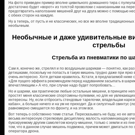
На фото приведен пример вполне цивильного домашнего тира с пулеула
достаточно будет «ворот» из толстой проволоки с нанизанными на пере
предотвратить наползание мишеней друг на друга можно с помощью нес
с обеих сторон на каждую.
Ну а теперь, от пусть и не классических, но все же вполне традиционны
необычным.
Необычные и даже удивительные в
стрельбы
Стрельба из пневматики по ш
Сам я, конечно же, стрелял и по воздушным шарикам — понятно, как раз
детишками, поскольку не попасть в такую мишень трудно даже при ярко 
очень интересно. Хотя деткам нравилось. Кстати, в предлагаемой ниж
«Для пущего эффекта рекомендуем перед надуванием засыпать в шарик
впечатляющим.» А что, при случае надо будет попробовать…
Но и шарики, как практически любые остальные мишени, в принципе непо
простят меня классические спортсмены-пулевики, но для не увлекающих
интересны. Ну, если отбросить стендовые тарелочки, владельцам нарез
кабан», а больше ничего и на ум не приходит. Да и силуэтный свинтус (лос
равномерно смещается по фронту, и на этом все.
Вот теперь о собственно теме статьи. Пересказывать не буду, но ее авт
весьма интересную стрелковую дисциплину, малость напоминающую учеб
буксируемому другим самолетом конусу-мишени, только с земли и из пн
том, что в данном случае мишень подвижна, причем может двигаться по 
оператора дрона.