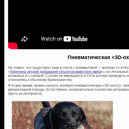
Пневматическая «3D-ох
Не секрет, что существует еще и охота с пневматикой — вообще-то в Р
«
Перечень орудий добывания объектов животного мира
«), но легальных
возможна и с собакой. Ссылки на имеющиеся в Сети ролики приводить н
относились к обычному браконьерству.
Я в свое время, можно сказать, изобрел пневматическую «3D-охоту», пр
декоративной породы. Естественно, исключительно в качестве ретривер
(фото из интернета).