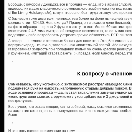
Вообще, с юмором у Джорджа все в порядке — ну да, кто в армии служил, 
видеоролик в духе классического ромеровского зомби-ужастика под назв
of the Living Holetargets!»), кому интересно, без труда отыщут сие прои
С бизнесом тоже дела идут неплохо, тем более на фоне нынешней «зе
кролик» стоит $24.30. Неплохо, да? Правда, он и в самом деле большой
на фото образца — целых 2 фута в высоту, то есть более 60 сантиметров
классической 4,5-миллиметровой воздушки невозможно, то есть живнос
подождать, либо потребовать у стрелка срочно обзавестись PCP-винтовк
А теперь — немного о жестяных банках для напитков. Это, без сомнени
первую очередь, конечно, заполненная живительной влагой. Ибо наход
газированная жидкость при попадании пульки уж очень красиво реагируе
и кручением, имитаций старта ракеты :)), правда, если баночку перед эт
К вопросу о «пенно
Сомневаюсь, что у кого-либо, с энтузиазмом расстреливающего банки
поднимется рука на емкость, наполненную старым добрым пивком. Во
ходе основного процесса — да, пустая тара служит замечательной 
«конструктивно схожих с оружием» луков-арбалетов и 3-джоулевой 
пострелушек.
Все лучше, чем оставляющие, как ни собирай, массу осколков стеклянны
на закрытие сезона, раньше вынужденно палили во всех уголках необъя
было.
И вдогонку важное примечание на тему —