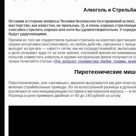
Алкоголь и Стрельба
Оставим в стороне вопросы Техники безопасности и правовой аспект,
мастерство, как известно, не пропьешь :)), и очень хорошо стреляю
способен стрелять хорошо или хотя бы удовлетворительно. У середн
будут удручающими.
Причем из того же гладкоствола пьяная стрельба на коротких дистанция
скорее интуитивно (инстинктивно), но любое действо, связанное с прицел
выходит из рук вон — «крест» сетки, как ни сосредотачивайся, выписыва
и дело уплывает куда-то за поле зрения, спусковой крючок не нажимаешь,
попытки совместить алкоголь и оружие натуральная фигня получается (о
лучше почитайте статью «
Лук, арбалет, пневматика: фейки, травмы, кр
Пиротехнические миш
Пиротехнические, или «активные», мишени выпускаются как для огнестр
включая страйкбольные приводы. Из-за колоссальной разницы в дульной
различаются они инициирующим составом и материалом корпуса — в пер
Разница в цене примерно двойная от 60 до 140 рублей за штуку.