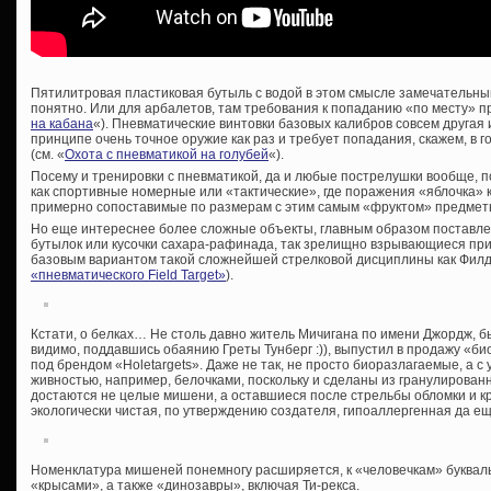
Пятилитровая пластиковая бутыль с водой в этом смысле замечательный
понятно. Или для арбалетов, там требования к попаданию «по месту» пр
на кабана
«). Пневматические винтовки базовых калибров совсем другая и
принципе очень точное оружие как раз и требует попадания, скажем, в 
(см. «
Охота с пневматикой на голубей
«).
Посему и тренировки с пневматикой, да и любые пострелушки вообще, 
как спортивные номерные или «тактические», где поражения «яблочка» ка
примерно сопоставимые по размерам с этим самым «фруктом» предметы
Но еще интереснее более сложные объекты, главным образом поставле
бутылок или кусочки сахара-рафинада, так зрелищно взрывающиеся при
базовым вариантом такой сложнейшей стрелковой дисциплины как Филд-
«пневматического Field Target»
).
Кстати, о белках… Не столь давно житель Мичигана по имени Джордж, 
видимо, поддавшись обаянию Греты Тунберг :)), выпустил в продажу «
под брендом «
Holetargets». Даже не так, не просто биоразлагаемые, а
живностью, например, белочками, поскольку и сделаны из гранулирован
достаются не целые мишени, а оставшиеся после стрельбы обломки и 
экологически чистая, по утверждению создателя, гипоаллергенная да ещ
Номенклатура мишеней понемногу расширяется, к «человечкам» букваль
«крысами», а также «динозавры», включая Ти-рекса.