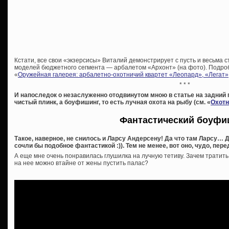
Кстати, все свои «экзерсисы» Виталий демонстрирует с пусть и весьма ст
моделей бюджетного сегмента — арбалетом «Архонт» (на фото). Подробн
«
Оружейная галерея: арбалетно-охотничий квартет «Леопард», «Легат»
* * *
И напоследок о незаслуженно отодвинутом мною в статье на задний п
чистый плинк, а боуфишинг, то есть лучная охота на рыбу (см. «
Охотн
Фантастический боуфи
Такое, наверное, не снилось и Ларсу Андерсену! Да что там Ларсу…
сочли бы подобное фантастикой :)). Тем не менее, вот оно, чудо, пере
А еще мне очень понравилась глушилка на лучную тетиву. Зачем тратит
на нее можно втайне от жены пустить палас?