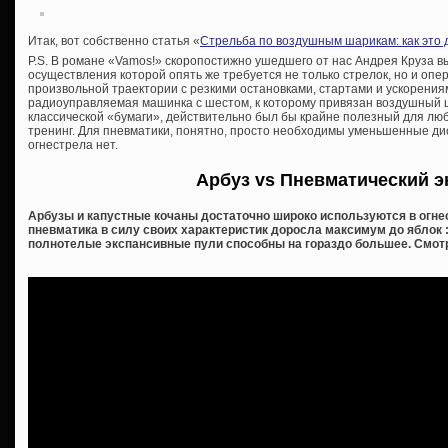
Итак, вот собственно статья «
Стрельба по воздушным шарикам: как это 
P.S. В романе «Vamos!» скоропостижно ушедшего от нас Андрея Круза в
осуществления которой опять же требуется не только стрелок, но и оп
произвольной траектории с резкими остановками, стартами и ускорени
радиоуправляемая машинка с шестом, к которому привязан воздушный ш
классической «бумаги», действительно был бы крайне полезный для любо
тренинг. Для пневматики, понятно, просто необходимы уменьшенные ди
огнестрела нет.
Арбуз vs Пневматический э
Арбузы и капустные кочаны достаточно широко используются в огне
пневматика в силу своих характеристик доросла максимум до яблок :
полнотелые экспансивные пули способны на гораздо большее. Смо