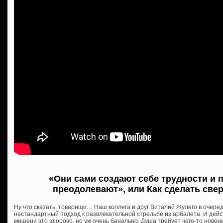
«Они сами создают себе трудности и 
преодолевают», или Как сделать св
Ну что сказать, товарищи… Наш коллега и друг Виталий Жулего в очер
нестандартный подход к развлекательной стрельбе из арбалета. И дейс
мишени это здорово, но уж очень банально. Душа требует чего-то новень