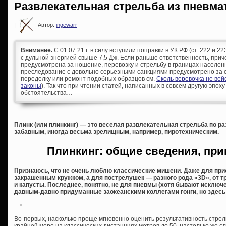
Развлекательная стрельба из пневма
|
Автор:
ingewarr
Внимание.
С 01.07.21 г. в силу вступили поправки в УК РФ (ст. 222 и 
с дульной энергией свыше 7,5 Дж. Если раньше ответственность, при
предусмотрена за ношение, перевозку и стрельбу в границах населен
преследование с довольно серьезными санкциями предусмотрено за с
переделку или ремонт подобных образцов см.
Сколь веревочка не ве
законы
). Так что при чтении статей, написанных в совсем другую эпоху
обстоятельства…
Плинк (или плинкинг) — это веселая развлекательная стрельба по р
забавным, иногда весьма зрелищным, например, пиротехническим.
Плинкинг: общие сведения, пр
Признаюсь, что не очень люблю классические мишени. Даже для при
закрашенным кружком, а для пострелушек — разного рода «3D», от 
и капусты. Последнее, понятно, не для пневмы (хотя бывают исключен
давным-давно придуманные заокеанскими коллегами гонги, но здесь 
Во-первых, насколько проще мгновенно оценить результативность стрел
крайней мере на классических дистанциях метров до 50, настолько же с