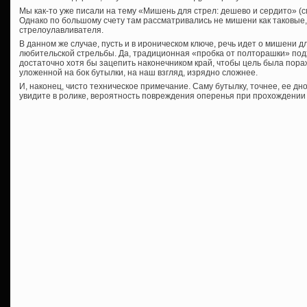
Мы как-то уже писали на тему «Мишень для стрел: дешево и сердито» (с
Однако по большому счету там рассматривались не мишени как таковые,
стрелоулавливателя.
В данном же случае, пусть и в ироническом ключе, речь идет о мишени 
любительской стрельбы. Да, традиционная «пробка от полторашки» подх
достаточно хотя бы зацепить наконечником край, чтобы цель была пора
уложенной на бок бутылки, на наш взгляд, изрядно сложнее.
И, наконец, чисто техническое примечание. Саму бутылку, точнее, ее дно
увидите в ролике, вероятность повреждения оперенья при прохождении 