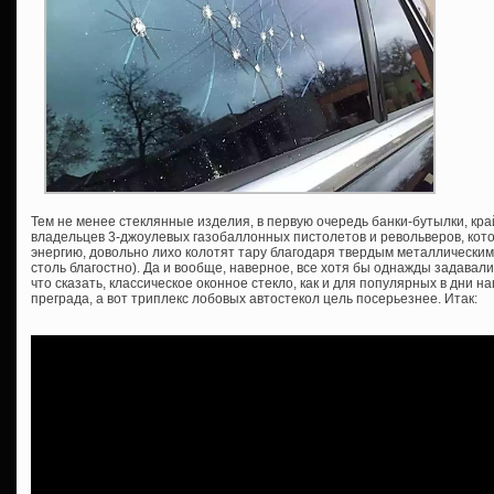
Тем не менее стеклянные изделия, в первую очередь банки-бутылки, кр
владельцев 3-джоулевых газобаллонных пистолетов и револьверов, кот
энергию, довольно лихо колотят тару благодаря твердым металлическим
столь благостно). Да и вообще, наверное, все хотя бы однажды задава
что сказать, классическое оконное стекло, как и для популярных в дни на
преграда, а вот триплекс лобовых автостекол цель посерьезнее. Итак: