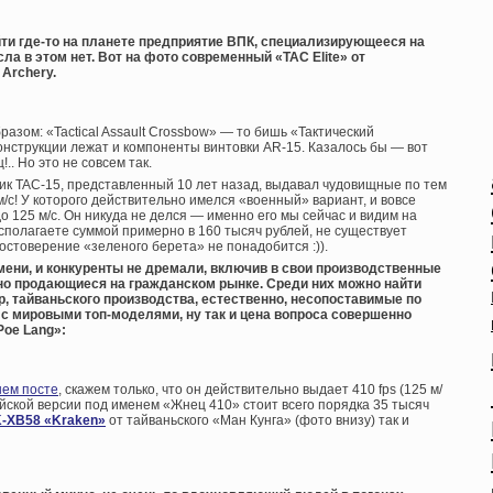
йти где-то на планете предприятие ВПК, специализирующееся на
а в этом нет. Вот на фото современный «TAC Elite» от
Archery.
ом: «Tactical Assault Crossbow» — то бишь «Тактический
онструкции лежат и компоненты винтовки AR-15. Казалось бы — вот
. Но это не совсем так.
к TAC-15, представленный 10 лет назад, выдавал чудовищные по тем
 м/с! У которого действительно имелся «военный» вариант, и вовсе
 125 м/с. Он никуда не делся — именно его мы сейчас и видим на
асполагаете суммой примерно в 160 тысяч рублей, не существует
достоверение «зеленого берета» не понадобится :)).
мени, и конкуренты не дремали, включив в свои производственные
но продающиеся на гражданском рынке. Среди них можно найти
 тайваньского производства, естественно, несопоставимые по
 с мировыми топ-моделями, ну так и цена вопроса совершенно
Poe Lang»:
шем посте
, скажем только, что он действительно выдает 410 fps (125 м/
сийской версии под именем «Жнец 410» стоит всего порядка 35 тысяч
-XB58 «Kraken»
от тайваньского «Ман Кунга» (фото внизу) так и