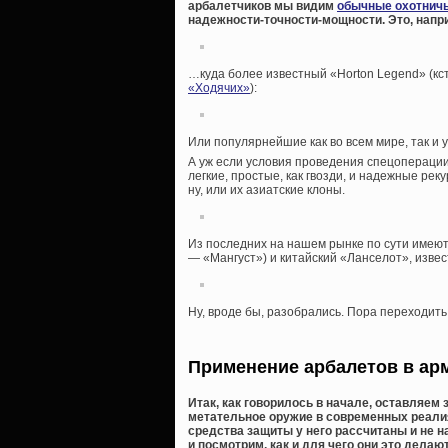
арбалетчиков мы видим
обычные охотнич
надежности-точности-мощности. Это, напр
…куда более известный «Horton Legend» (кс
«Ходячих»
):
Или популярнейшие как во всем мире, так и у 
А уж если условия проведения спецопераци
легкие, простые, как гвозди, и надежные ре
ну, или их азиатские клоны.
Из последних на нашем рынке по сути имеют
— «Мангуст») и китайский «Ланселот», извест
Ну, вроде бы, разобрались. Пора переходит
Применение арбалетов в ар
Итак, как говорилось в начале, оставляем 
метательное оружие в современных реалиях
средства защиты у него рассчитаны и не н
и посмотрим, как и для чего они это делают