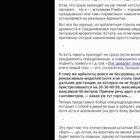
Итак, что сразу приходит на ум: тихий «отс
часового… Ну и — вспомним Рэмбо — пораже
«разрывных» или там «термитных» наконечник
остановимся на реальных вариантах.
Вот все бы хорошо, но арбалетная стрела не
древности и Средневековья противники умуд
летальной кровопотери. Кстати, на этом при
бритвенно острые наконечники просто-напр
То есть смерть приходит не сразу (если воо
предпринять определенные, и совершенно н
поднять тревогу и т.д. (см. «
Лук, арбалет, пн
или в левый глаз — это, согласитесь, больше
К тому же арбалеты вовсе не бесшумны, х
рекурсивных моделей (хотя и не столь гр
дальние дистанции, на которых он не буде
пристреливаются на 20-30-40-50, максимум
максимум 40 метров. Причем речь идет о п
сантиметров, — какая уж тут гортань…
Теперь представьте бойца спецподразделени
потащит с собой в джунгли еще и арбалет, р
Хотя есть и исключения (на фото боец филип
Это при том, что отечественная штатная ВС
«Вал» — до сотни, на коротких не менее ус
будет малость повыше, однако останавлива