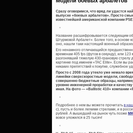
Модели боевых арбалетов
Сразу оговоримся, что вряд ли удастся на
выпуске «боевых арбалетов». Просто смысл
известнейшей американской компании PSE 
Название расшифровывается следующим образ
Штурмовой Арбалет». Более того, в основе к
оно, нашли таки настоящий военный образец!.
Его ненамного отличающийся предшественни
временам 405 fps (футов в секунду), или 123
разгонявший тяжелую 430-грановую стрелу до
картинке под именем «TAC Elite». Если вы р
никаких препятствий к покупке, служебное у
Просто с 2008 года утекло уже немало вре
линейки сверхскоростные модели, свобод
совершенно бюджетные образцы, например,
уровню инженерной проработки и качеству
иная. На фото — «Ballistic 410» компании «
Подробнее о нем вы можете прочитать
в на
с), пусть и более легкими стрелами, и в рос
рублей. А вышедший на рынок чуть позже
MK
вовсе уложился в 25 тысяч!