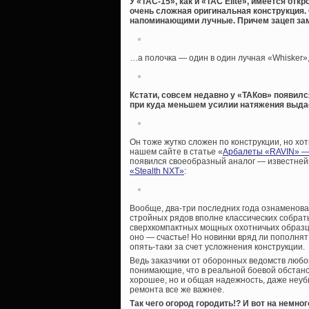
У «TAC-15», как и «TAC Elite», имеется от
очень сложная оригинальная конструкция.
напоминающими лучные. Причем зацеп зам
…а полочка — один в один лучная «Whisker»,
Кстати, совсем недавно у «ТАКов» появилс
при куда меньшем усилии натяжения выдае
Он тоже жутко сложен по конструкции, но х
нашем сайте в статье «
Арбалеты «RAVIN» — 
появился своеобразный аналог — известней
«Stealth NXT»
:
Вообще, два-три последних года ознаменов
стройных рядов вполне классических собрат
сверхкомпактных мощных охотничьих образцо
оно — счастье! Но новинки вряд ли пополня
опять-таки за счет усложнения конструкции.
Ведь заказчики от оборонных ведомств люб
понимающие, что в реальной боевой обстано
хорошее, но и общая надежность, даже неуб
ремонта все же важнее.
Так чего огород городить!? И вот на нем