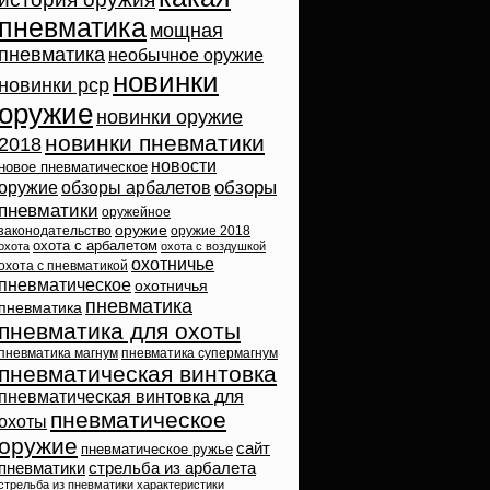
пневматика
мощная
пневматика
необычное оружие
новинки
новинки pcp
оружие
новинки оружие
новинки пневматики
2018
новости
новое пневматическое
обзоры
оружие
обзоры арбалетов
пневматики
оружейное
оружие
законодательство
оружие 2018
охота с арбалетом
охота
охота с воздушкой
охотничье
охота с пневматикой
пневматическое
охотничья
пневматика
пневматика
пневматика для охоты
пневматика магнум
пневматика супермагнум
пневматическая винтовка
пневматическая винтовка для
пневматическое
охоты
оружие
сайт
пневматическое ружье
пневматики
стрельба из арбалета
стрельба из пневматики
характеристики