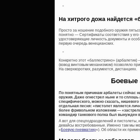
На хитрого дожа найдется 
Просто за ношение подобного оружия пятьсо
понятно — Сертификаты соответствия у его о
удостоверяющие личность документы и особы
первую очередь венецианских.
Конкретно этот «баллестрино» (арбалетик) 
(взвод винтовым механизмом) позволяло пр
На сверхкоротких, разумеется, дистанциях.
Боевые 
По понятным причинам арбалеты сейчас ни
оружия. Даже огнестрел ныне и то сплошь
специфического, можно сказать, нишевого
отдельная песня: «пистолет является лич
более фривольном изложении — «застрелит
командир танкового полка был вынужден вз
А вот для спецподразделений и пистолеты, 
девайсы востребованные. Именно там мы мо
«
Боевую пневматику
«). Об области их приме