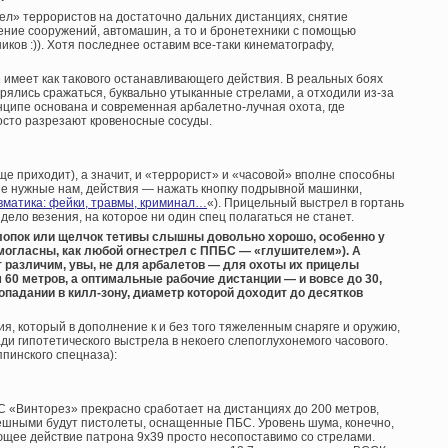
трел» террористов на достаточно дальних дистанциях, снятие
ние сооружений, автомашин, а то и бронетехники с помощью
ов :)). Хотя последнее оставим все-таки кинематографу,
 имеет как такового останавливающего действия. В реальных боях
рялись сражаться, буквально утыканные стрелами, а отходили из-за
нципе основана и современная арбалетно-лучная охота, где
осто разрезают кровеносные сосуды.
бще приходит), а значит, и «террорист» и «часовой» вполне способны
е нужные нам, действия — нажать кнопку подрывной машинки,
евматика: фейки, травмы, криминал…
«). Прицельный выстрел в гортань
 дело везения, на которое ни один спец полагаться не станет.
лопок или щелчок тетивы слышны довольно хорошо, особенно у
омогласны, как любой огнестрел с ППБС — «глушителем»). А
т различим, увы, не для арбалетов — для охоты их прицелы
 60 метров, а оптимальные рабочие дистанции — и вовсе до 30,
опадании в килл-зону, диаметр которой доходит до десятков
я, который в дополнение к и без того тяжеленным снаряге и оружию,
ади гипотетического выстрела в некоего слепоглухонемого часового.
пинского спецназа):
С «Винторез» прекрасно сработает на дистанциях до 200 метров,
пешными будут пистолеты, оснащенные ПБС. Уровень шума, конечно,
ющее действие патрона 9х39 просто несопоставимо со стрелами.