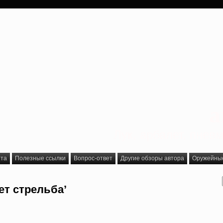
a
Лук, арбалет, пне
йта
Полезные ссылки
Вопрос-ответ
Другие обзоры автора
Оружейные 
ет стрельба’