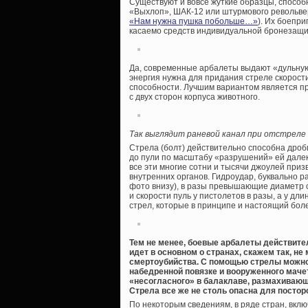
Существуют и вовсе жуткие образцы, способ
«Выхлоп», ШАК-12 или штурмового револьвер
«Нам нужна пушка побольше…»
). Их боепр
касаемо средств индивидуальной бронезащи
Да, современные арбалеты выдают «дульную э
энергия нужна для придания стреле скорост
способности. Лучшим вариантом является п
с двух сторон корпуса животного.
Так выглядит раневой канал при отстреле
Стрела (болт) действительно способна дроб
до пули по масштабу «разрушений» ей далек
все эти многие сотни и тысячи джоулей при
внутренних органов. Гидроудар, буквально
фото внизу), в разы превышающие диаметр с
и скорости пуль у пистолетов в разы, а у д
стрел, которые в принципе и настоящий боле
Тем не менее, боевые арбалеты действите
идет в основном о странах, скажем так, 
смертоубийства. С помощью стрелы можно 
набедренной повязке и вооруженного мачет
«несогласного» в балаклаве, размахивающ
Стрела все же не столь опасна для постор
По некоторым сведениям, в ряде стран, вклю