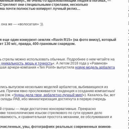
кровенный минус, не очень-то вдохновляющий людей в погонах, —
 Стреляют они специальными стрелами, несколько
ка почти полностью копирует лучный релиз…
 она же — «волосатая» :)).
я еще один конкурент-земляк «Ravin R15» (на фото внизу), который
т 130 м/с, правда, 400-грановым снарядом.
оть стрелы можно использовать обычные. Подробнее о нем читайте на
уникальность, мощь и точность
«. А летом 2018 года у «Равинов»
шая арчери-компания «Ten Point» выпустила
новую модель арбалета
ались выпуском нескольких моделей арбалетов, выбивающихся из
ьев. Причем явно прослеживается тенденция к созданию компактных/
в (см. «
Чудны дела твои, арбалетно-лучный мир!
«). Казалось бы, вот
т склады РАВ, ибо миниатюризация достигнута в первую очередь
ой страны — люди достаточно консервативные. Прекрасно
вке технологические изыски стрелкового по сути оружия дело
иваемость, и сравнительная простота механики, ее обслуживания и
ногочисленных, увы, фотографиях реальных современных воинов-