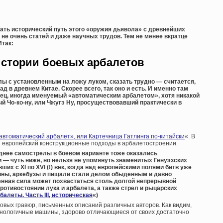
вать исторический путь этого «оружия дьявола» с древнейших
не очень статей и даже научных трудов. Тем не менее вкратце
Итак:
истории боевых арбалетов
ы с установленным на ложу луком, сказать трудно — считается,
ад в древнем Китае. Скорее всего, так оно и есть. И именно там
разец, иногда именуемый «автоматическим арбалетом», хотя никакой
ый Чо-ко-ну, или Чжугэ Ну, просуществовавший практически в
втоматический арбалет», или Картечница Гатлинга по-китайски
«. В
и европейский конструкционные подходы в арбалетостроении.
зднее самострелы в боевом варианте тоже оказались
— чуть ниже, но нельзя не упомянуть знаменитых Генуэзских
их с XI по XVI (!) век, когда над европейскими полями битв уже
ины, аркебузы и пищали стали делом обыденным и давно
енная сила может похвастаться столь долгой непрерывной
противостоянии лука и арбалета, а также стрел и рыцарских
алеты. Часть III, историческая
«)
ковых гравюр, письменных описаний различных авторов. Как видим,
хнологичные машины, здорово отличающиеся от своих достаточно