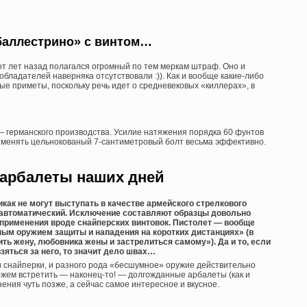
«баллестрино» с винтом…
т лет назад полагался огромный по тем меркам штраф. Оно и
бладателей наверняка отсутствовали :)). Как и вообще какие-либо
е приметы, поскольку речь идет о средневековых «киллерах», в
— германского производства. Усилие натяжения порядка 60 фунтов
именять цельнокованый 7-сантиметровый болт весьма эффективно.
арбалеты наших дней
как не могут выступать в качестве армейского стрелкового
 автоматический. Исключение составляют образцы довольно
 применения вроде снайперских винтовок. Пистолет — вообще
ным оружием защиты и нападения на коротких дистанциях» (в
ь жену, любовника жены и застрелиться самому»). Да и то, если
яться за него, то значит дело швах…
и снайперки, и разного рода «бесшумное» оружие действительно
жем встретить — наконец-то! — долгожданные арбалеты (как и
нения чуть позже, а сейчас самое интересное и вкусное.