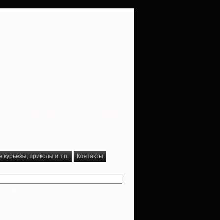
rbalet-airgun
вматика для начинающих
курьезы, приколы и т.п.
Контакты