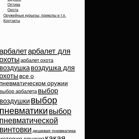
Оптика
Охота
Оружейные курьезы, приколы и т.п.
Контакты
Облако тэгов
арбалет
арбалет для
охоты
арбалет охота
воздушка
воздушка для
охоты
все о
пневматическом оружии
выбор
выбор арбалета
выбор
воздушки
пневматики
выбор
пневматической
винтовки
дешевая пневматика
какая
история оружия