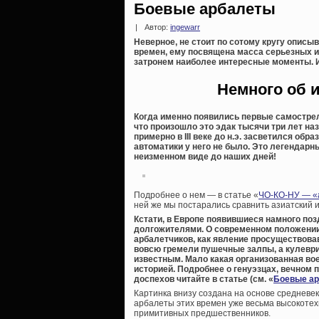
Боевые арбалеты
|
Автор:
ingewarr
Неверное, не стоит по сотому кругу описы
времен, ему посвящена масса серьезных и 
затронем наиболее интересные моменты. 
Немного об 
Когда именно появились первые самострел
что произошло это эдак тысячи три лет наз
примерно в III веке до н.э. засветился об
автоматики у него не было. Это легендарн
неизменном виде до наших дней!
Подробнее о нем — в статье «
ЧО-КО-НУ — «а
ней же мы постарались сравнить азиатский 
Кстати, в Европе появившиеся намного по
долгожителями. О современном положении 
арбалетчиков, как явление просуществовавш
вовсю гремели пушечные залпы, а кулевр
известным. Мало какая организованная во
историей. Подробнее о генуэзцах, вечном 
доспехов читайте в статье (см. «
Боевые арб
Картинка внизу создана на основе средневе
арбалеты этих времен уже весьма высокоте
примитивных предшественников.