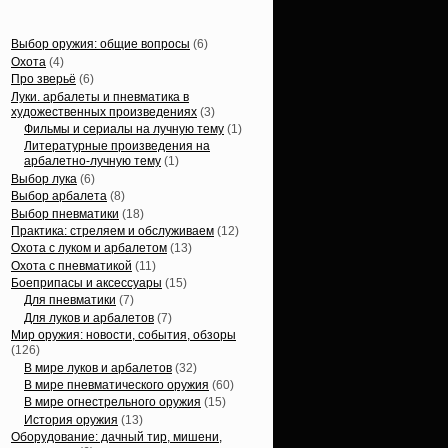
Статьи, обзоры
Выбор оружия: общие вопросы
(6)
Охота
(4)
Про зверьё
(6)
Луки. арбалеты и пневматика в
художественных произведениях
(3)
Фильмы и сериалы на лучную тему
(1)
Литературные произведения на
арбалетно-лучную тему
(1)
Выбор лука
(6)
Выбор арбалета
(8)
Выбор пневматики
(18)
Практика: стреляем и обслуживаем
(12)
Охота с луком и арбалетом
(13)
Охота с пневматикой
(11)
Боеприпасы и аксессуары
(15)
Для пневматики
(7)
Для луков и арбалетов
(7)
Мир оружия: новости, события, обзоры
(126)
В мире луков и арбалетов
(32)
В мире пневматического оружия
(60)
В мире огнестрельного оружия
(15)
История оружия
(13)
Оборудование: дачный тир, мишени,