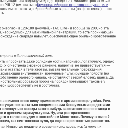
ные усадить на задницу медведя, вроде 12,7-миллиметровых ВССК
а РШ-12 (см. статью «
Крупнокалиберное стрелковое оружие, или
ипасы имеют, кстати, и бронебойные варианты (на фото слева) — это
ты.
нергию» в 120-180 джоулей, «ТАС Elite» и вообще за 200, но эта
и, необходимой для максимальной пенетрации, то есть проникающей
рохождение снаряда навылет, обеспечивающее обильно кровотечение
 стрелы в баллистический гель
ить и пробивать даже солидные кости, например, лопаточную, однако
о. У огнестрела сквозное ранение, напротив, не приветствуется —
званы остаться в теле жертвы, вызвав летальные повреждения
 разрывающий внутренности, временные пульсирующие полости (на
обственно раневого канала, не оставляют зверю/человеку шанса. Да
линноствольных образцов порой на порядок превышают таковые у
вой шок обеспечить не в состоянии.
льно имеют свою нишу применения в армии и спецслужбах. Речь
не могущих похвастаться современными бесшумными средствами
шлепнуть из засады какого-нибудь зазевавшегося повстанца в
е и древним карамультуком. Ну, или разгоряченного
его в толпе сосудом с «коктейлем Молотова». Почему в толпе?
онних, как винтовочная пуля, да еще с вероятностью рикошетов.
чая Индию, до недавнего времени использовались (а может, и