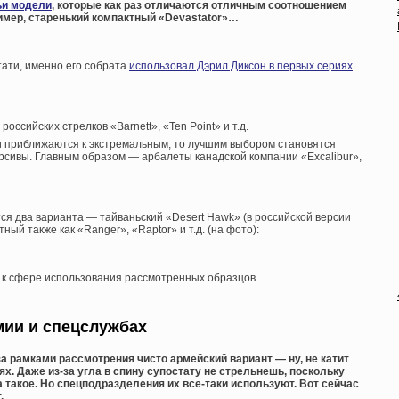
ьи модели
, которые как раз отличаются отличным соотношением
имер, старенький компактный «Devastator»…
тати, именно его собрата
использовал Дэрил Диксон в первых сериях
российских стрелков «Barnett», «Ten Point» и т.д.
и приближаются к экстремальным, то лучшим выбором становятся
курсивы. Главным образом — арбалеты канадской компании «Excalibur»,
ся два варианта — тайваньский «Desert Hawk» (в российской версии
ный также как «Ranger», «Raptor» и т.д. (на фото):
ь к сфере использования рассмотренных образцов.
мии и спецслужбах
за рамками рассмотрения чисто армейский вариант — ну, не катит
. Даже из-за угла в спину супостату не стрельнешь, поскольку
а такое. Но спецподразделения их все-таки используют. Вот сейчас
.