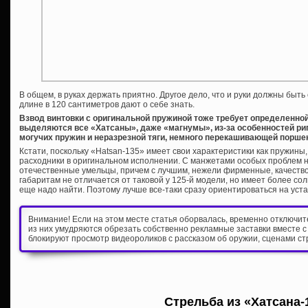
В общем, в руках держать приятно. Другое дело, что и руки должны быть
длине в 120 сантиметров дают о себе знать.
Взвод винтовки с оригинальной пружиной тоже требует определенной
выделяются все «Хатсаны», даже «магнумы», из-за особенностей ри
могучих пружин и неразрезной тяги, немного перекашивающей порше
Кстати, поскольку «Hatsan-135» имеет свои характеристики как пружины,
расходники в оригинальном исполнении. С манжетами особых проблем н
отечественные умельцы, причем с лучшим, нежели фирменные, качество
габаритам не отличается от таковой у 125-й модели, но имеет более сол
еще надо найти. Поэтому лучше все-таки сразу ориентироваться на уст
Внимание! Если на этом месте статья оборвалась, временно отключи
из них умудряются обрезать собственно рекламные заставки вместе с
блокируют просмотр видеороликов с рассказом об оружии, сценами ст
Стрельба из «Хатсана-