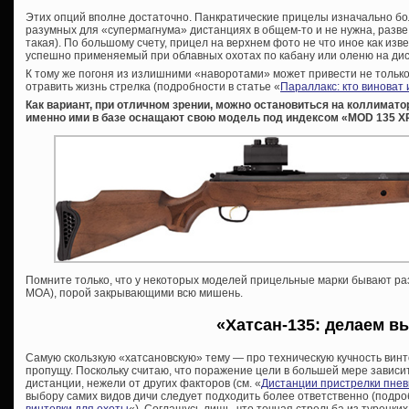
Этих опций вполне достаточно. Панкратические прицелы изначально бо
разумных для «супермагнума» дистанциях в общем-то и не нужна, разве 
такая). По большому счету, прицел на верхнем фото не что иное как из
успешно применяемый при облавных охотах по кабану или оленю на дис
К тому же погоня из излишними «наворотами» может привести не только 
отравить жизнь стрелка (подробности в статье «
Параллакс: кто виноват 
Как вариант, при отличном зрении, можно остановиться на коллимато
именно ими в базе оснащают свою модель под индексом «
MOD 135
X
Помните только, что у некоторых моделей прицельные марки бывают р
МОА), порой закрывающими всю мишень.
«Хатсан-135: делаем в
Самую скользкую «хатсановскую» тему — про техническую кучность винт
пропущу. Поскольку считаю, что поражение цели в большей мере зависи
дистанции, нежели от других факторов (см. «
Дистанции пристрелки пнев
выбору самих видов дичи следует подходить более ответственно (подроб