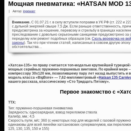
Мощная пневматика: «HATSAN MOD 1
|
Автор:
ingewarr
Внимание.
С 01.07.21 г. в силу вступили поправки в УК РФ (ст. 222 и 
с дульной энергией свыше 7,5 Дж. Если раньше ответственность, при
предусмотрена за ношение, перевозку и стрельбу в границах населен
преследование с довольно серьезными санкциями предусмотрено за с
переделку или ремонт подобных образцов (см.
Сколь веревочка не ве
законы
). Так что при чтении статей, написанных в совсем другую эпоху
обстоятельства…
«Хатсан-135» по праву считается топ-моделью крупнейшей турецкой
мощных серийных пружинно-поршневых винтовок. По крайней мере –
компрессору 30х120 мм, позволившему пару лет назад выпустить и 
модель класса «BigBore» — 7,62-миллиметровый
«
Hatsan 135 Carniv
нашего рассказа, классическому «Сто Тридцать Пятому».
Первое знакомство с «Хат
ТТХ:
Тип: пружинно-поршневая пневматика
Зарядность: однозарядная, взвод переломом ствола
Калибр, мм.: 4,5
Скорость пули, м/с: 360 (с некоторых пор для моделей с газовой пружин
одинаковы для всей линейки хатсановских супермагнумов, как переломок
125, 130, 135, 150 и 155)