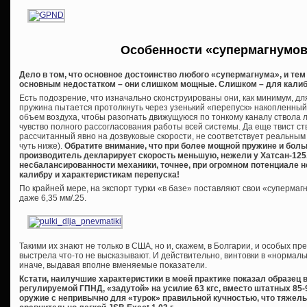
Особенности «супермагнумов
Дело в том, что основное достоинство любого «супермагнума», и тем
основным недостатком – они слишком мощные. Слишком – для калибра
Есть подозрение, что изначально сконструированы они, как минимум, для 
пружина пытается протолкнуть через узенький «перепуск» накопленный
объем воздуха, чтобы разогнать движущуюся по тонкому каналу ствола ле
чувство полного рассогласования работы всей системы. Да еще твист ст
рассчитанный явно на дозвуковые скорости, не соответствует реальным –
чуть ниже).
Обратите внимание, что при более мощной пружине и бо
производитель декларирует скорость меньшую, нежели у Хатсан-125.
несбалансированности механики, точнее, при огромном потенциале 
калибру и характеристикам перепуска!
По крайней мере, на экспорт турки «в базе» поставляют свои «суперма
даже 6,35 мм/.25.
Такими их знают не только в США, но и, скажем, в Болгарии, и особых пр
выстрела что-то не высказывают. И действительно, винтовки в «нормал
иначе, выдавая вполне вменяемые показатели.
Кстати, наилучшие характеристики в моей практике показал образец 
регулируемой ГПНД, «задутой» на усилие 63 кгс, вместо штатных 85-
оружие с непривычно для «турок» правильной кучностью, что тяжелы