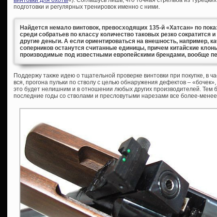
винтовки для охоты
«). Соглашусь лишь, что точная стрельба из турецки
подготовки и регулярных тренировок именно с ними.
Найдется немало винтовок, превосходящих 135-й «Хатсан» по пока
среди собратьев по классу количество таковых резко сократится 
другие деньги. А если ориентироваться на внешность, например, к
соперников останутся считанные единицы, причем китайские клон
производимые под известными европейскими брендами, вообще пе
Поддержу также идею о тщательной проверке винтовки при покупке, в ча
вся, прогона пульки по стволу с целью обнаружения дефектов – «бочек»
это будет нелишним и в отношении любых других производителей. Тем бо
последние годы со стволами и пресловутыми нарезами все более-менее 