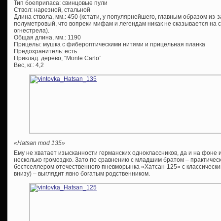
Тип боеприпаса: свинцовые пули
Ствол: нарезной, стальной
Длина ствола, мм.: 450 (кстати, у популярнейшего, главным образом из-
полуметровый, что вопреки мифам и легендам никак не сказывается на с
огнестрела).
Общая длина, мм.: 1190
Прицелы: мушка с фибероптическими нитями и прицельная планка
Предохранитель: есть
Приклад: дерево, “Monte Carlo”
Вес, кг.: 4,2
«Hatsan mod 135»
Ему не хватает изысканности германских одноклассников, да и на фоне
несколько громоздко. Зато по сравнению с младшим братом – практичес
бестселлером отечественного пневморынка «Хатсан-125» с классически
внизу) – выглядит явно богатым родственником.