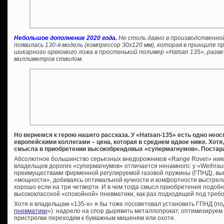
Небольшое дополнение 2020 года.
Не столь давно в производственно
появилась 130-я модель (компрессор 30х120 мм), которая в принципе
шикарного орехового ложа в простенький полимер «Hatsan 135», разве
миллиметров стволом.
Но вернемся к герою нашего рассказа. У «
Hatsan-135» есть одно не
европейскими коллегами – цена, которая в среднем вдвое ниже. Хотя,
смысла в приобретении высокобрендовых «супермагнумов». Постар
Абсолютное большинство серьезных внедорожников «Range Rover» никог
владельцев дорогих «супермагнумов» отличается ненамного: у «Weihrau
преимуществами фирменной регулируемой газовой пружины (ГПНД), вы
«мощности», добиваясь оптимальной кучности и комфортности выстрела
хорошо если на три четверти. И в чем тогда смысл приобретения подобн
высококлассной «спокойной» пневматики, как раз подходящей под треб
Хотя и владельцам «135-х» я бы тоже посоветовал установить ГПНД (по
пневматики
»): надоело на спор дырявить металлопрокат, оптимизируем
пристрелки переходим к бумажным мишеням или охоте.