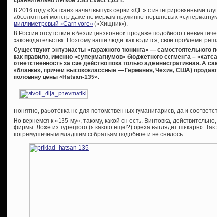
сравнительно легкой JSB Exact 1,03 г.
В 2016 году «Хатсан» начал выпуск серии «QE» с интегрированными глу
абсолютный монстр даже по меркам пружинно-поршневых «супермагн
миллиметровый «Carnivore»
(«Хищник»).
В России отсутствие в безлицензионной продаже подобного пневматиче
законодательства. Поэтому наши люди, как водится, свои проблемы реша
Существуют энтузиасты «гаражного тюнинга» — самостоятельного пе
как правило, именно «супермагнумов» бюджетного сегмента – «хатсан
ответственность за сие действо пока только административная. А са
«бланки», причем высококлассные — Германия, Чехия, США) продают
половину цены «
Hatsan-135».
Понятно, работёнка не для потомственных гуманитариев, да и соответ
Но вернемся к «135-му», такому, какой он есть. Винтовка, действительн
фирмы. Ложе из турецкого (а какого еще!?) ореха выглядит шикарно. Та
погремушечным младшим собратьям подобное и не снилось.