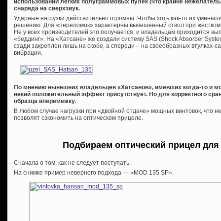
использовании легких полуграммовых пулек (что крайне нежелательн
снаряда на сверхзвук.
Ударные нагрузки действительно огромны. Чтобы хоть как-то их уменьши
решению. Для «переломок» характерны вывешенный ствол при жестком 
Не у всех производителей это получается, и владельцам приходится вы
«беддинг». На «Хатсане» же создали систему SAS (Shock Absorber Syste
сзади закреплен лишь на скобе, а спереди – на своеобразных втулках-с
вибрации.
По мнению нынешних владельцев «Хатсанов», имевших когда-то и мо
некий положительный эффект присутствует. Но для корректного сра
образца вперемежку.
В любом случае нагрузки при «двойной отдаче» мощных винтовок, что не
позволят сэкономить на оптическом прицеле.
Подбираем оптический прицел для
Сначала о том, как не следует поступать.
На снимке пример неверного подхода — «MOD 135 SP».