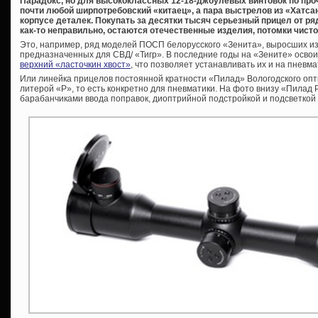
Парадокс, но для высококлассных 12-18-джоулевых винтовок по пр
почти любой ширпотребовский «китаец», а пара выстрелов из «Хатса
корпусе деталек. Покупать за десятки тысяч серьезный прицел от р
как-то неправильно, остаются отечественные изделия, потомки чисто
Это, например, ряд моделей ПОСП белорусского «Зенита», выросших и
предназначенных для СВД/ «Тигр». В последние годы на «Зените» осво
верхний «ласточкин хвост»
, что позволяет устанавливать их и на пневма
Или линейка прицелов постоянной кратности «Пилад» Вологодского опти
литерой «P», то есть конкретно для пневматики. На фото внизу «Пилад 
барабанчиками ввода поправок, диоптрийной подстройкой и подсветкой 