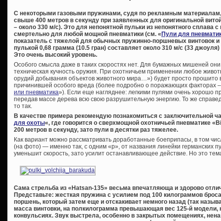
С некоторыми газовыми пружинами, судя по рекламным материалам, 
свыше 400 метров в секунду при заявленных для оригинальной витой 
– около 330 м/с). Это для непонятной пульки из непонятного сплава с
смертельно для любой мощной пневматики (см. «
Пули для пневмати
показатель с тяжелой для обычных пружинно-поршневых винтовок и
пулькой 0,68 грамма (10.5 гран) составляет около 310 м/с (33 джоуля)
Это очень высокий уровень.
Особого смысла даже в таких скоростях нет. Для бумажных мишеней они
техническая кучность оружия. При охотничьем применении любое живот
орудий добывания объектов животного мира…») будет просто прошито в
причинившей особого вреда (более подробно о поражающих факторах – 
или пневматика
»). Если еще нагляднее: легкими пулями очень хорошо пр
передав массе дерева всю свою разрушительную энергию. То же справед
то так.
В качестве примера рекомендую познакомиться с заключительной ча
для охоты
«, где говорится о сверхмощной охотничьей пневматике «B
200 метров в секунду, зато пули в десятки раз тяжелее.
Как вариант можно рассматривать доработанные боеприпасы, в том чи
(на фото) — именно так, с одним «р», от названия линейки германских п
уменьшит скорость, зато усилит останавливающее действие. Но это тем
Сама стрельба из «
Hatsan-135» весьма впечатляюща и здорово отлича
Представьте: жесткая пружина с усилием под 100 килограммов броса
поршень, который затем еще и отскакивает немного назад (так назы
масса винтовки, на полкилограмма превышающая вес 125-й модели, 
конвульсиях. Звук выстрела, особенно в закрытых помещениях, нена