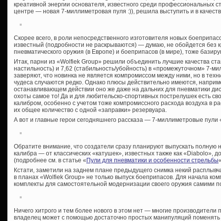
креативной энергии основателя, известного среди профессиональных стр
центре — новая 7-миллиметровая пуля :)), решила выступить и в качест
Скорее всего, в роли непосредственного изготовителя новых боеприпасо
известный (подробности не раскрываются) — думаю, не обойдется без 
пневматического оружия (в Европе) и боеприпасов (в мире), тоже бази
Итак, парни из «Wolfiek Group» решили объединить лучшие качества ста
настильность) и 7,62 (стабильность/убойность) в «промежуточном» 7-м
заверяют, что новинка не является компромиссом между ними, но в техник
чудеса случаются редко. Однако плюсы действительно имеются, например
останавливающем действии оно же даже на дальних для пневматики дист
охоты самое то! Да и для любительско-спортивных пострелушек есть св
калибром, особенно с учетом тоже компромиссного расхода воздуха в ра
их общее количество с одной «заправки» резервуара.
А вот и главные герои сегодняшнего рассказа — 7-миллиметровые пули «
Обратите внимание, что создатели сразу планируют выпускать полную 
калибра — от классических «катушек», известных также как «Diabolo», 
(подробнее см. в статье «
Пули для пневматики и особенности стрельбы
«
Кстати, заметили на заднем плане предыдущего снимка некий расплывч
в планах «Wolfiek Group» не только выпуск боеприпасов. Для начала ко
комплекты для самостоятельной модернизации своего оружия самими п
Ничего хитрого и тем более нового в этом нет — многие производители
владелец может с помощью достаточно простых манипуляций поменять