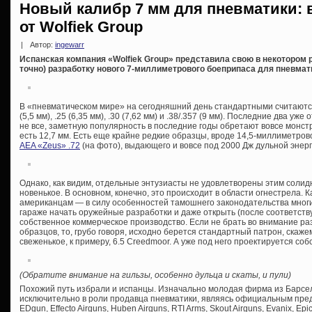
Новый калибр 7 мм для пневматики: 
от Wolfiek Group
|
Автор:
ingewarr
Испанская компания «Wolfiek Group» представила свою в некоторо
точно) разработку нового 7-миллиметрового боеприпаса для пневмат
В «пневматическом мире» на сегодняшний день стандартными считаются 
(5,5 мм), .25 (6,35 мм), .30 (7,62 мм) и .38/.357 (9 мм). Последние два уже
не все, заметную популярность в последние годы обретают вовсе монстру
есть 12,7 мм. Есть еще крайне редкие образцы, вроде 14,5-миллиметрово
AEA «Zeus» .72
(на фото), выдающего и вовсе под 2000 Дж дульной энерг
Однако, как видим, отдельные энтузиасты не удовлетворены этим соли
новенькое. В основном, конечно, это происходит в области огнестрела. 
американцам — в силу особенностей тамошнего законодательства многие
гараже начать оружейные разработки и даже открыть (после соответст
собственное коммерческое производство. Если не брать во внимание р
образцов, то, грубо говоря, исходно берется стандартный патрон, скажем
свеженькое, к примеру, 6.5 Creedmoor. А уже под него проектируется соб
(Обратите внимание на гильзы, особенно дульца и скаты, и пули)
Похожий путь избрали и испанцы. Изначально молодая фирма из Барсе
исключительно в роли продавца пневматики, являясь официальным пре
EDgun, Effecto Airguns, Huben Airguns, RTI Arms, Skout Airguns, Evanix, Epi