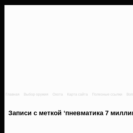
Главная
Выбор оружия
Охота
Карта сайта
Полезные ссылки
Воп
Записи с меткой ‘пневматика 7 милли