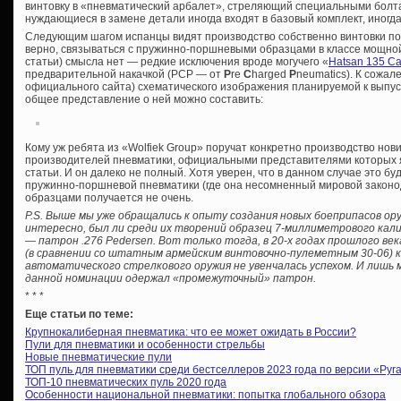
винтовку в «пневматический арбалет», стреляющий специальными болт
нуждающиеся в замене детали иногда входят в базовый комплект, иногд
Следующим шагом испанцы видят производство собственно винтовки под
верно, связываться с пружинно-поршневыми образцами в классе мощной 
статьи) смысла нет — редкие исключения вроде могучего «
Hatsan 135 Ca
предварительной накачкой (PCP — от
P
re
C
harged
P
neumatics). К сожал
официального сайта) схематического изображения планируемой к выпуск
общее представление о ней можно составить:
Кому уж ребята из «Wolfiek Group» поручат конкретно производство нов
производителей пневматики, официальными представителями которых я
статьи. И он далеко не полный. Хотя уверен, что в данном случае это бу
пружинно-поршневой пневматики (где она несомненный мировой законод
образцами получается не очень.
P.S. Выше мы уже обращались к опыту создания новых боеприпасов о
интересно, был ли среди их творений образец 7-миллиметрового кал
— патрон .276 Pedersen. Вот только тогда, в 20-х годах прошлого ве
(в сравнении со штатным армейским винтовочно-пулеметным 30-06) к
автоматического стрелкового оружия не увенчалась успехом. И лишь 
данной номинации одержал «промежуточный» патрон.
* * *
Еще статьи по теме:
Крупнокалиберная пневматика: что ее может ожидать в России?
Пули для пневматики и особенности стрельбы
Новые пневматические пули
ТОП пуль для пневматики среди бестселлеров 2023 года по версии «Pyra
ТОП-10 пневматических пуль 2020 года
Особенности национальной пневматики: попытка глобального обзора