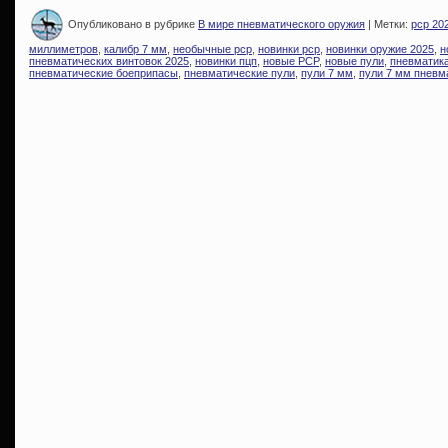
Опубликовано в рубрике
В мире пневматического оружия
| Метки:
pcp 20
миллиметров
,
калибр 7 мм
,
необычные pcp
,
новинки pcp
,
новинки оружие 2025
,
н
пневматических винтовок 2025
,
новинки пцп
,
новые PCP
,
новые пули
,
пневматик
пневматические боеприпасы
,
пневматические пули
,
пули 7 мм
,
пули 7 мм пневм