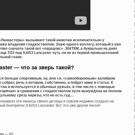
и «Ланкастеры» вызывают такой ажиотаж исключительно у
жа владения гладкостволом. Знаю одного коллегу, который к уже
л сначала такой вот «парадокс» .366ТКМ, а буквально на днях
зца TG3 под 9,6/53 Lancaster чуть ли не из первой промышленной
льной главе.
caster — что за зверь такой?
тся больше спортивным, ну, или т.н. «самооборонным» калибром
го собрат, речь о котором, собственно, и пойдет ниже в статье. К
стна и используется в обычных ружьях, в том числе с помощью
«горячая» в сравнении с гладкостволом пуля вынуждена на полном
ульному срезу нарезы, что не есть гуд…
ознавало эти нюансы своего детища и совсем недавно создало на
ый боеприпас 9,6х53 Lancaster. Вот это уже другая песня!
 мм — 60