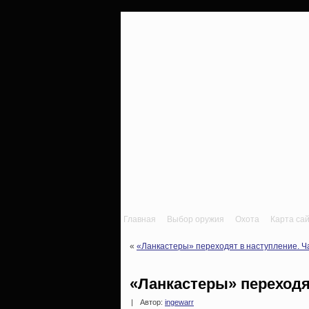
Главная
Выбор оружия
Охота
Карта са
«
«Ланкастеры» переходят в наступление. Ч
«Ланкастеры» переходя
|
Автор:
ingewarr