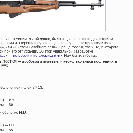
ичение по минимальной длине, было создано нечто под названием
 нарезами и оперенной пулей. А ценз по фулл-авто производитель
m», или «Системы двойного огня». Проще говоря, это УСМ, у которого
к и при его отпускании. Об этой уникальной разработке
жье» — по-русски и по-американски
«. Нам бы их заботы…
 .366ТКМ — дробовой и пулевые, и несколько видов последних, в
 FMJ.
болочечной пулей SP 13:
08) — 620
 мм — 60
й оболочке FMJ:
08) — 600
 мм — 65