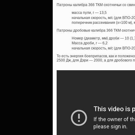
Патроны калибра 366 ТКМ охотничьи со свин
масса пули, г — 13,5
начальная скорость, м/с (для ВПО-2
поперечник рассеивания (х=100 м),
Патроны дробовые калибра 366 ТКМ охотнич
Номер (диаметр, мм) дроби — 10 (1,
Масса дроби, г — 6,2
начальная скорость, м/с (для ВПО-2
То есть энергия боеприпасов, как и положено
2500 Дж, для Дэри — 2000, а для дробового 