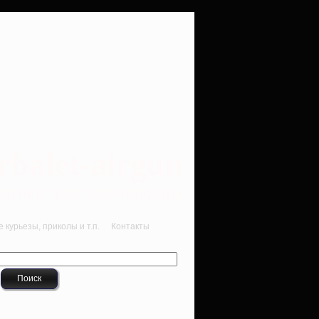
rbalet-airgun
вматика для начинающих
курьезы, приколы и т.п.
Контакты