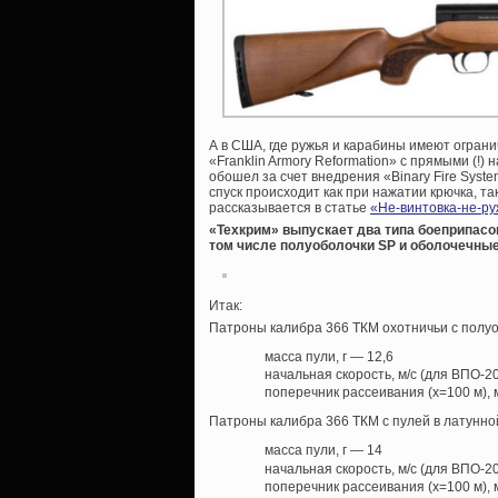
А в США, где ружья и карабины имеют огран
«Franklin Armory Reformation» с прямыми (!)
обошел за счет внедрения «Binary Fire Syste
спуск происходит как при нажатии крючка, та
рассказывается в статье
«Не-винтовка-не-ру
«Техкрим» выпускает два типа боеприпасов
том числе полуоболочки SP и оболочечные
Итак:
Патроны калибра 366 ТКМ охотничьи с полуо
масса пули, г — 12,6
начальная скорость, м/с (для ВПО-2
поперечник рассеивания (х=100 м),
Патроны калибра 366 ТКМ с пулей в латунно
масса пули, г — 14
начальная скорость, м/с (для ВПО-2
поперечник рассеивания (х=100 м),