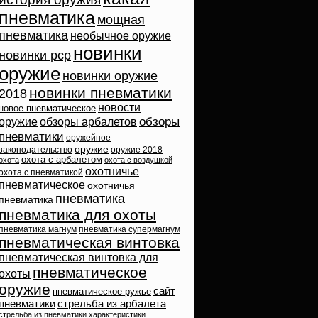
пневматика
мощная
пневматика
необычное оружие
новинки
новинки pcp
оружие
новинки оружие
новинки пневматики
2018
новости
новое пневматическое
обзоры
оружие
обзоры арбалетов
пневматики
оружейное
оружие
законодательство
оружие 2018
охота с арбалетом
охота
охота с воздушкой
охотничье
охота с пневматикой
пневматическое
охотничья
пневматика
пневматика
пневматика для охоты
пневматика магнум
пневматика супермагнум
пневматическая винтовка
пневматическая винтовка для
пневматическое
охоты
оружие
сайт
пневматическое ружье
пневматики
стрельба из арбалета
стрельба из пневматики
характеристики