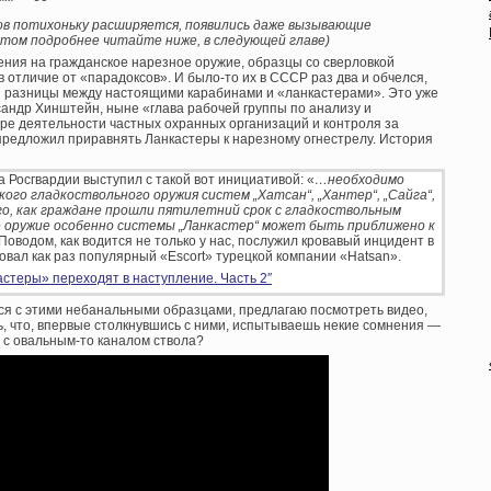
в потихоньку расширяется, появились даже вызывающие
этом подробнее читайте ниже, в следующей главе)
нения на гражданское нарезное оружие, образцы со сверловкой
в отличие от «парадоксов». И было-то их в СССР раз два и обчелся,
ой разницы между настоящими карабинами и «ланкастерами». Это уже
сандр Хинштейн, ныне «глава рабочей группы по анализу и
ре деятельности частных охранных организаций и контроля за
 предложил приравнять Ланкастеры к нарезному огнестрелу. История
а Росгвардии выступил с такой вот инициативой: «
…необходимо
го гладкоствольного оружия систем „Хатсан“, „Хантер“, „Сайга“,
го, как граждане прошли пятилетний срок с гладкоствольным
 оружие особенно системы „Ланкастер“ может быть приближено к
 Поводом, как водится не только у нас, послужил кровавый инцидент в
овал как раз популярный «Escort» турецкой компании «Hatsan».
стеры» переходят в наступление. Часть 2″
лся с этими небанальными образцами, предлагаю посмотреть видео,
ь, что, впервые столкнувшись с ними, испытываешь некие сомнения —
, с овальным-то каналом ствола?