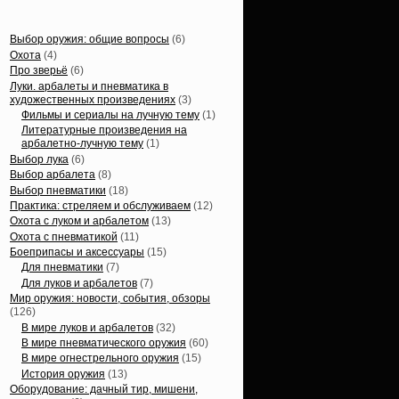
Статьи, обзоры
Выбор оружия: общие вопросы
(6)
Охота
(4)
Про зверьё
(6)
Луки. арбалеты и пневматика в
художественных произведениях
(3)
Фильмы и сериалы на лучную тему
(1)
Литературные произведения на
арбалетно-лучную тему
(1)
Выбор лука
(6)
Выбор арбалета
(8)
Выбор пневматики
(18)
Практика: стреляем и обслуживаем
(12)
Охота с луком и арбалетом
(13)
Охота с пневматикой
(11)
Боеприпасы и аксессуары
(15)
Для пневматики
(7)
Для луков и арбалетов
(7)
Мир оружия: новости, события, обзоры
(126)
В мире луков и арбалетов
(32)
В мире пневматического оружия
(60)
В мире огнестрельного оружия
(15)
История оружия
(13)
Оборудование: дачный тир, мишени,