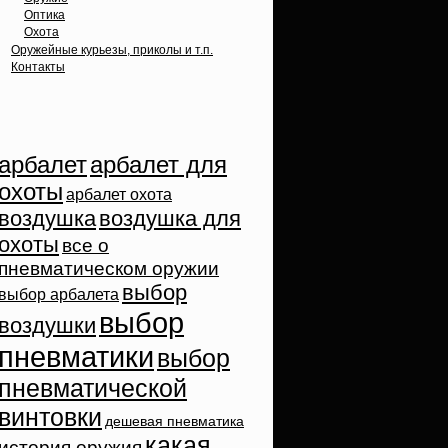
Оптика
Охота
Оружейные курьезы, приколы и т.п.
Контакты
Облако тэгов
арбалет
арбалет для
охоты
арбалет охота
воздушка
воздушка для
охоты
все о
пневматическом оружии
выбор
выбор арбалета
выбор
воздушки
пневматики
выбор
пневматической
винтовки
дешевая пневматика
какая
история оружия