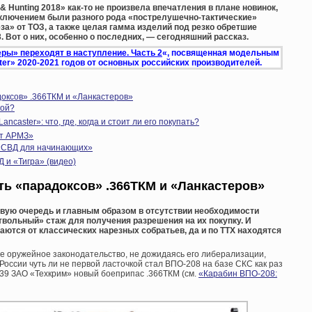
Hunting 2018» как-то не произвела впечатления в плане новинок,
сключением были разного рода «пострелушечно-тактические»
за» от ТОЗ, а также целая гамма изделий под резко обретшие
. Вот о них, особенно о последних, — сегодняшний рассказ.
ры» переходят в наступление. Часть 2
«, посвященная модельным
ster» 2020-2021 годов от основных российских производителей.
оксов» .366ТКМ и «Ланкастеров»
кой?
ncaster»: что, где, когда и стоит ли его покупать?
от АРМЗ»
«СВД для начинающих»
 и «Тигра» (видео)
ь «парадоксов» .366ТКМ и «Ланкастеров»
вую очередь и главным образом в отсутствии необходимости
твольный» стаж для получения разрешения на их покупку. И
чаются от классических нарезных собратьев, да и по ТТХ находятся
е оружейное законодательство, не дожидаясь его либерализации,
 России чуть ли не первой ласточкой стал ВПО-208 на базе СКС как раз
39 ЗАО «Техкрим» новый боеприпас .366ТКМ (см.
«Карабин ВПО-208: