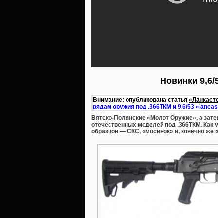
Новинки 9,6/
Внимание: опубликована статья
«Ланкасте
рядам оружия под .366ТКМ и 9,6/53 «lancas
Вятско-Полянские «Молот Оружие», а зате
отечественных моделей под .366ТКМ. Как 
образцов — СКС, «мосинок» и, конечно же