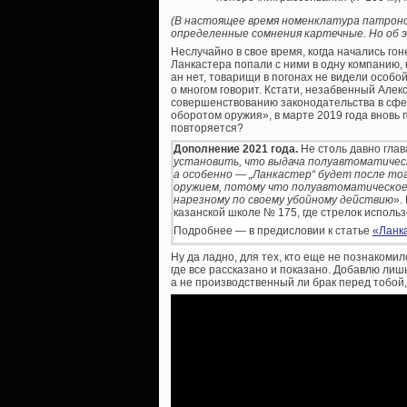
(В настоящее время номенклатура патроно
определенные сомнения картечные. Но об 
Неслучайно в свое время, когда начались го
Ланкастера попали с ними в одну компанию, 
ан нет, товарищи в погонах не видели особ
о многом говорит. Кстати, незабвенный Алек
совершенствованию законодательства в сфе
оборотом оружия», в марте 2019 года вновь
повторяется?
Дополнение 2021 года.
Не столь давно глав
установить, что выдача полуавтоматическо
а особенно — „Ланкастер“ будет после то
оружием, потому что полуавтоматическое
нарезному по своему убойному действию
».
казанской школе № 175, где стрелок использ
Подробнее — в предисловии к статье
«Ланка
Ну да ладно, для тех, кто еще не познакоми
где все рассказано и показано. Добавлю лиш
а не производственный ли брак перед тобой