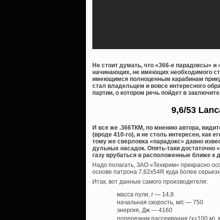
Не стоит думать, что «366-е парадоксы» 
начинающих, не имеющих необходимого ста
имеющимся полноценным карабинам прикупи
стал владельцем и вовсе интересного обра
партии, о котором речь пойдет в заключите
9,6/53 Lan
И все же .366ТКМ, по мнению автора, види
(вроде 410-го), и не столь интересен, как е
тому же сверловка «парадокс» давно изве
дульных насадок. Опять-таки достаточно 
газу врубаться в расположенные ближе к д
Надо полагать, ЗАО «Техкрим» прекрасно ос
основе патрона 7,62х54R куда более серьезн
Итак, вот данные самого производителя:
масса пули, г — 14,8
начальная скорость, м/с — 750
энергия, Дж — 4160
поперечник рассеивания (х=100 м),