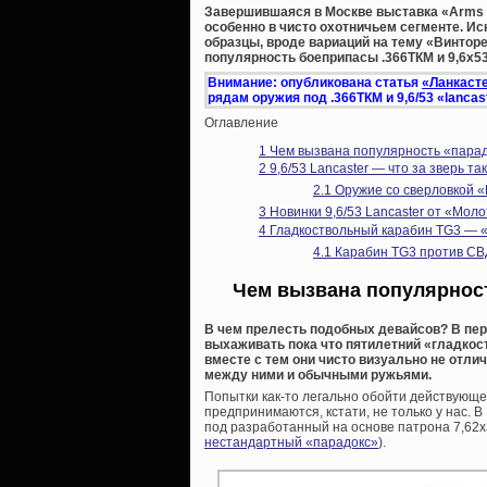
Завершившаяся в Москве выставка «Arms & 
особенно в чисто охотничьем сегменте. И
образцы, вроде вариаций на тему «Винторе
популярность боеприпасы .366ТКМ и 9,6х53
Внимание: опубликована статья
«Ланкасте
рядам оружия под .366ТКМ и 9,6/53 «lanca
Оглавление
1
Чем вызвана популярность «парад
2
9,6/53 Lancaster — что за зверь та
2.1
Оружие со сверловкой «La
3
Новинки 9,6/53 Lancaster от «Мол
4
Гладкоствольный карабин TG3 — 
4.1
Карабин TG3 против СВД
Чем вызвана популярност
В чем прелесть подобных девайсов? В пер
выхаживать пока что пятилетний «гладкос
вместе с тем они чисто визуально не отли
между ними и обычными ружьями.
Попытки как-то легально обойти действующе
предпринимаются, кстати, не только у нас. В
под разработанный на основе патрона 7,62х
нестандартный «парадокс»
).