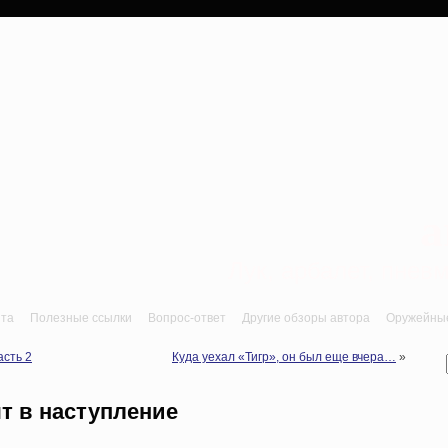
a
Лук, арбалет, пне
йта
Полезные ссылки
Вопрос-ответ
Другие обзоры автора
Оружейные 
асть 2
Куда уехал «Тигр», он был еще вчера…
»
т в наступление