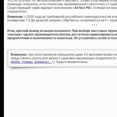
Это по сути все тот же классический «ЭйрТакт», только утративший особ
приклада-телескопа, и по стилистике приближенный к прототипу «Страйк
Существующий также вариант исполнения «
AirTact PD
» отличается про
«глушителя».
Внимание
: с 2020 года до требований российского законодательства в
пневматики 7,5 Дж дульной энергии «ЭйрТакты» ослабляются не F—пру
* * *
Итак, краткий вывод из вышесказанного.
При выборе массовых пружи
«магнум» одного производителя вполне достаточно ориентироваться
предпочтения и наполненность кошелька. Не углубляясь особо в тех
Внимание:
при неосторожном обращении даже 4,5-миллиметровая пн
представлять угрозу для жизни и здоровья окружающих (подробности 
фейки, травмы, криминал…
«). Будьте внимательны.