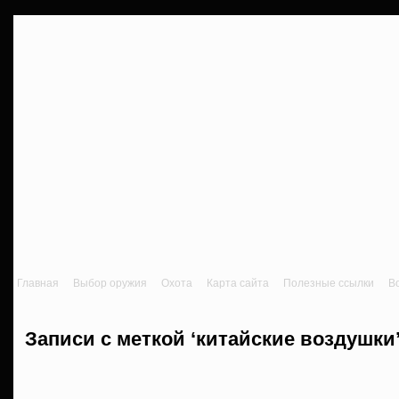
Главная
Выбор оружия
Охота
Карта сайта
Полезные ссылки
В
Записи с меткой ‘китайские воздушки