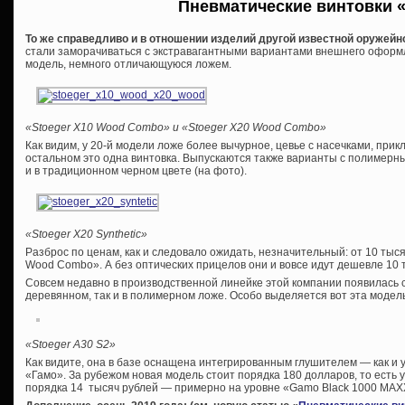
Пневматические винтовки «
То же справедливо и в отношении изделий другой известной оружей
стали заморачиваться с экстравагантными вариантами внешнего оформ
модель, немного отличающуюся ложем.
«Stoeger X10 Wood Combo» и «Stoeger X20 Wood Combo»
Как видим, у 20-й модели ложе более вычурное, цевье с насечками, при
остальном это одна винтовка. Выпускаются также варианты с полимерны
и в традиционном черном цвете (на фото).
«
Stoeger
X20 S
ynthetic»
Разброс по ценам, как и следовало ожидать, незначительный: от 10 тыс
Wood Combo». А без оптических прицелов они и вовсе идут дешевле 10 
Совсем недавно в производственной линейке этой компании появилась с
деревянном, так и в полимерном ложе. Особо выделяется вот эта модель
«
Stoeger A30
S2
»
Как видите, она в базе оснащена интегрированным глушителем — как и 
«Гамо». За рубежом новая модель стоит порядка 180 долларов, то есть у 
порядка 14 тысяч рублей — примерно на уровне «Gamo Black 1000 MAXX