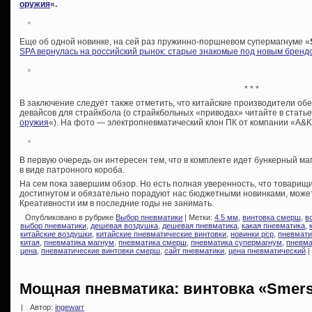
оружия
«.
Еще об одной новинке, на сей раз пружинно-поршневом супермагнуме «
SPA вернулась на российский рынок: старые знакомые под новым бренд
* * *
В заключение следует также отметить, что китайские производители о
девайсов для страйкбола (о страйкбольных «приводах» читайте в статье
оружия
«). На фото — электропневматический клон ПК от компании «A&K
В первую очередь он интересен тем, что в комплекте идет бункерный м
в виде патронного короба.
На сем пока завершим обзор. Но есть полная уверенность, что товарищ
достигнутом и обязательно порадуют нас бюджетными новинками, может
Креативности им в последние годы не занимать.
Опубликовано в рубрике
Выбор пневматики
| Метки:
4.5 мм
,
винтовка смерш
,
в
выбор пневматики
,
дешевая воздушка
,
дешевая пневматика
,
какая пневматика
,
китайские воздушки
,
китайские пневматические винтовки
,
новинки pcp
,
пневмати
китая
,
пневматика магнум
,
пневматика смерш
,
пневматика супермагнум
,
пневма
цена
,
пневматические винтовки смерш
,
сайт пневматики
,
цена пневматический
|
Мощная пневматика: винтовка «Smer
|
Автор:
ingewarr