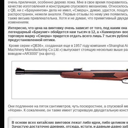
очень приличная, особенно дерево ложа. Мне в свое время понравилось
качество изготовления и конструкцию спускового механизма. Относилось 
с QB, ни с «Браунингом» дела не имел, «Смерш», думаю, удастся, пощупа
распространен, нежели аналоги. Первые отзывы по нему уже появились
также весьма привлекательна. Хотя и не думаю, что примитивный двух
изменениям.
Интересно, что цена на винтовку очень зависит от того, под каким о
легендарный «Брауниг» обойдется нам тысяч в 12, а «Хаммерли» воо
торговую марку «Смерш» придется отдать всего лишь 7 тысяч рублей
предустановленной оптики.
Кроме серии «QB36», созданная еще в 1957 году компания «Shanghai Air
Machinery Manufacturing Co.Ltd.») выпускает стоящую несколько выше р
взводом «AR3000″ (на фото).
Они подлиннее на пяток сантиметров, чуть поскоростнее, а спусковой м
«Норик». К сожалению, он также имеет устаревшую двухдетальную конс
В основе всех китайских винтовок лежат либо идеи, либо целиком 
Зачастую достаточно древних, отсюда, кстати, и давным-давно за