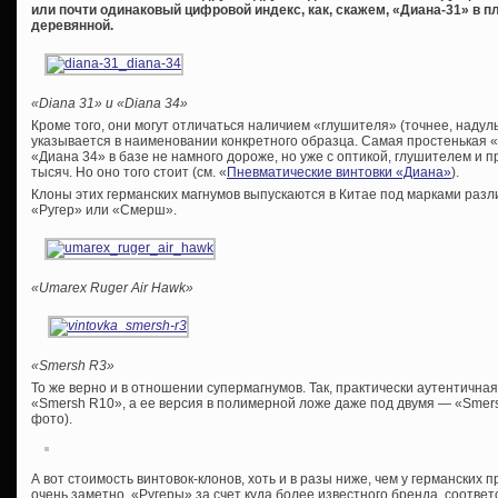
или почти одинаковый цифровой индекс, как, скажем, «Диана-31» в п
деревянной.
«Diana 31» и «Diana 34»
Кроме того, они могут отличаться наличием «глушителя» (точнее, надуль
указывается в наименовании конкретного образца. Самая простенькая «
«Диана 34» в базе не намного дороже, но уже с оптикой, глушителем и п
тысяч. Но оно того стоит (см. «
Пневматические винтовки «Диана»
).
Клоны этих германских магнумов выпускаются в Китае под марками разл
«Ругер» или «Смерш».
«Umarex Ruger Air Hawk»
«
Smersh R3»
То же верно и в отношении супермагнумов. Так, практически аутентична
«Smersh R10», а ее версия в полимерной ложе даже под двумя — «Smer
фото).
А вот стоимость винтовок-клонов, хоть и в разы ниже, чем у германских 
очень заметно. «Ругеры» за счет куда более известного бренда, соотв