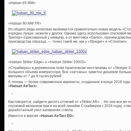
«Hatsan 85 MW»
«Hatsan 90 MW TR»
Из общего ряда несколько выбивается сравнительно новая модель «Стра
изрядно лучше, нежели у других. Однако здесь использован спусковой 
Триггер» (срисованный у немцев), а от винтовок «Gamo», причем довольн
производства образца, — точно такой же, как у «Stoeger» и «Crosman»..
«Hatsan Striker Edge» и
«Hatsan Striker 1000S»
«Страйкеры» в деревянном ложе практически неотличимы от «Stoeger X
большего объема компрессора. Все «хатсаны» заметно дешевле больши
магнумы от 7 до 9 тысяч рублей.
А теперь — более современные варианты, созданные в конце 2018 года 
«
Hatsan AirTact
«:
Как говорится, найдите десять отличий от «Striker AR»… Но они все же 
спусковой механизм (как и на всей линейке Страйкеров с 2018 года), ств
доработанный узел запирания ствола.
Имеется и версия «
Hatsan AirTact ED
«: