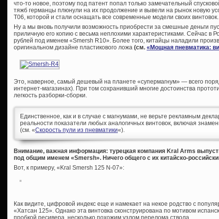
что-то новое, поэтому под патент попал только замечательный спусков
тяжб германцы плюнули на их продолжение и вывели на рынок новую 
Т06, которой и стали оснащать все современные модели своих винтовок.
Ну а мы вновь получили возможность приобрести за смешные деньги пус
приличную его копию с весьма неплохими характеристиками. Сейчас в Р
рублей под именем «Smersh R10». Более того, китайцы наладили произ
оригинальном дизайне пластикового ложа
(см.
«Мощная пневматика: в
Это, наверное, самый дешевый на планете «супермагнум» — всего порядк
интернет-магазинах). При том сохранивший многие достоинства прототи
легкость разборки-сборки.
Единственное, как и в случае с магнумами, не верьте рекламным деклар
реальности показатели любых аналогичных винтовок, включая знаме
(см. «
Скорость пули из пневматики
«).
Внимание, важная информация: турецкая компания Kral Arms выпуст
под общим именем «Smersh». Ничего общего с их китайско-российск
Вот, к примеру, «Kral Smersh 125 N-07»:
Как видите, цифровой индекс еще и намекает на некое родство с попул
«Хатсан 125». Однако эта винтовка сконструирована по мотивом испанс
пробкой ресивера, несколько похожим узлом перелома ствола.