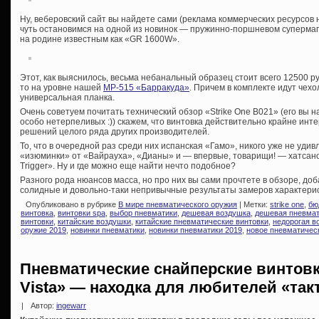
Ну, веберовский сайт вы найдете сами (реклама коммерческих ресурсов 
чуть остановимся на одной из новинок — пружинно-поршневом супермаг
на родине известным как «GR 1600W».
Этот, как выяснилось, весьма небанальный образец стоит всего 12500 ру
то на уровне нашей
МР-515 «Барракуда»
. Причем в комплекте идут чех
универсальная планка.
Очень советуем почитать технический обзор «Strike One B021» (его вы н
особо нетерпеливых :)) скажем, что винтовка действительно крайне инт
решений целого ряда других производителей.
То, что в очередной раз среди них испанская «Гамо», никого уже не удив
«изюминки» от «Вайрауха», «Дианы» и — впервые, товарищи! — хатсано
Trigger». Ну и где можно еще найти нечто подобное?
Разного рода нюансов масса, но про них вы сами прочтете в обзоре, до
солидные и довольно-таки непривычные результаты замеров характери
Опубликовано в рубрике
В мире пневматического оружия
| Метки:
strike one
,
бю
винтовка
,
винтовки spa
,
выбор пневматики
,
дешевая воздушка
,
дешевая пневмат
винтовки
,
китайские воздушки
,
китайские пневматические винтовки
,
недорогая в
оружие 2019
,
новинки пневматики
,
новинки пневматики 2019
,
новое пневматичес
Пневматические снайперские винтов
Vista» — находка для любителей «так
|
Автор:
ingewarr