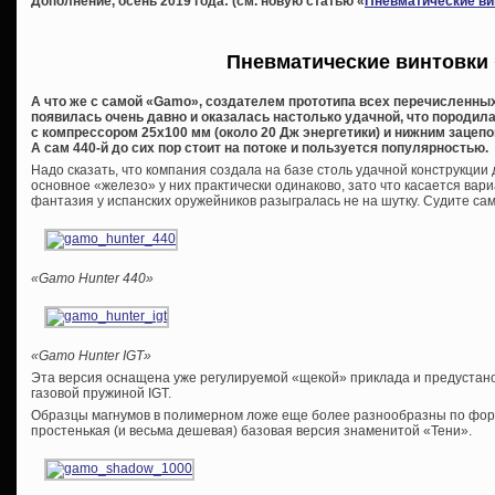
Дополнение, осень 2019 года: (см. новую статью «
Пневматические ви
Пневматические винтовки
А что же с самой «Gamo», создателем прототипа всех перечисленны
появилась очень давно и оказалась настолько удачной, что породи
с компрессором 25х100 мм (около 20 Дж энергетики) и нижним зацепо
А сам 440-й до сих пор стоит на потоке и пользуется популярностью.
Надо сказать, что компания создала на базе столь удачной конструкции
основное «железо» у них практически одинаково, зато что касается вар
фантазия у испанских оружейников разыгралась не на шутку. Судите с
«
Gamo
Hunter 440»
«
Gamo
Hunter
IGT»
Эта версия оснащена уже регулируемой «щекой» приклада и предуста
газовой пружиной IGT.
Образцы магнумов в полимерном ложе еще более разнообразны по форм
простенькая (и весьма дешевая) базовая версия знаменитой «Тени».