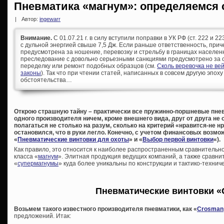
Пневматика «магнум»: определяемся
|
Автор:
ingewarr
Внимание.
С 01.07.21 г. в силу вступили поправки в УК РФ (ст. 222 и 
с дульной энергией свыше 7,5 Дж. Если раньше ответственность, при
предусмотрена за ношение, перевозку и стрельбу в границах населен
преследование с довольно серьезными санкциями предусмотрено за с
переделку или ремонт подобных образцов (см.
Сколь веревочка не ве
законы
). Так что при чтении статей, написанных в совсем другую эпоху
обстоятельства…
Открою страшную тайну – практически все пружинно-поршневые пне
одного производителя ничем, кроме внешнего вида, друг от друга не
полагаться не столько на разум, сколько на критерий «нравится-не нр
остановился, что в руки легло. Конечно, с учетом финансовых возмо
«
Пневматические винтовки для охоты
» и «
Выбор первой винтовки
«).
Как правило, это относится к наиболее распространенным сравнитель
класса «
магнум
». Элитная продукция ведущих компаний, а также сравн
«
супермагнумы
» куда более уникальны по конструкции и тактико-технич
Пневматические винтовки 
Возьмем такого известного производителя пневматики, как «
Crosman
предложений. Итак: