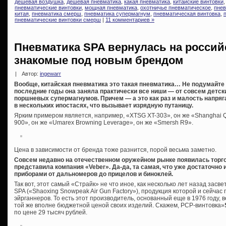
дешевая воздушка
,
дешевая пневматика
,
какая пневматика
,
китайские винтовки
пневматические винтовки
,
мощная пневматика
,
охотничье пневматическое
,
пнев
китая
,
пневматика смерш
,
пневматика супермагнум
,
пневматическая винтовка
,
пневматические винтовки смерш
|
11 комментариев »
Пневматика SPA вернулась на россий
знакомые под новым брендом
|
Автор:
ingewarr
Вообще, китайская пневматика это такая пневматика… Не подумайте 
последние годы она заняла практически все ниши — от совсем детс
поршневых супермагнумов. Причем — а это как раз и малость напряг
в нескольких ипостасях, что вызывает изрядную путаницу.
Ярким примером является, например, «XTSG XT-303», он же «Shanghai Q
900», он же «Umarex Browning Leverage», он же «Smersh R9».
Цена в зависимости от бренда тоже разнится, порой весьма заметно.
Совсем недавно на отечественном оружейном рынке появилась торго
представила компания «Veber». Да-да, та самая, что уже достаточн
приборами от дальномеров до прицелов и биноклей.
Так вот, этот самый «Страйк» не что иное, как несколько лет назад засв
SPA («Shaoxing Snowpeak Air Gun Factory»), продукция которой и сейчас
эйрганнеров. То есть этот производитель, основанный еще в 1976 году, 
той же вполне бюджетной ценой своих изделий. Скажем, PCP-винтовка»
по цене 29 тысяч рублей.