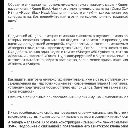
Обратите внимание на промелькнувшую в тексте торговую марку «Ruger»
названиями: «Ruger Black Hawk» это клон немецкого магнума «Diana 31»
R3», а «Ruger Black Hawk Magnum» (на фото внизу) — как раз копия гер
супермагнума. Вот, попробуйте найти отличия (кроме, понятно, надписей
ниже):
Под маркой «Ruger» немецкая компания «Umarex» выпускает немало об
которых, особенно в сравнительно бюджетном сегменте, и производится
идентичность деталей «смершей» «ругеровским», а также применяемым
«Stoeger» (тоже, кстати, производства Китая). Особенно это касается п
R4» действительно один в один с тем же «Stoeger X50 Synthetic», хотя 
«Дианы» и испанской «Гамо». Ну, а конкурирующий в бюджетном сегмент
отстает от китайского собрата абсолютно, более-менее приближаясь л
«Striker» и «Sniper».
Как видите, винтовка неплохо укомплектована. Уже в базе, в отличие от
закрепленная на «ласточкином хвосте» современная планка Пикатинн
установку практически любых оптических прицелов. Заметен также и ст
такой мощности.
Открытые прицельные приспособления – целик и мушка – выполнены с
Их светособирающие свойства позволяют стрелку максимально быстро к
высококонтрастны и дают дополнительные плюсы в условиях низкой ос
А теперь – главное. В основе конструкции «Смерш Р4» лежит знаме
350». Подробнее о связанной с появлением его азиатского клона эпоп