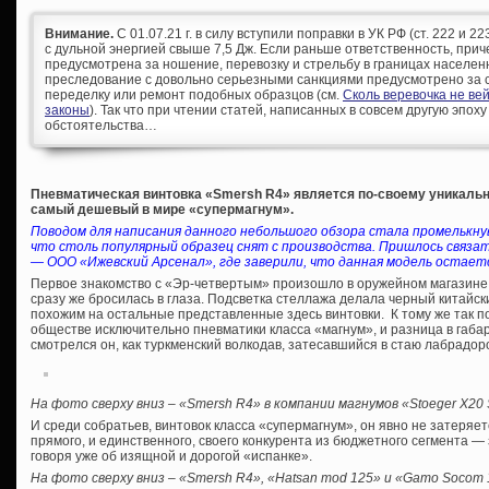
Внимание.
С 01.07.21 г. в силу вступили поправки в УК РФ (ст. 222 и 
с дульной энергией свыше 7,5 Дж. Если раньше ответственность, при
предусмотрена за ношение, перевозку и стрельбу в границах населен
преследование с довольно серьезными санкциями предусмотрено за с
переделку или ремонт подобных образцов (см.
Сколь веревочка не ве
законы
). Так что при чтении статей, написанных в совсем другую эпоху
обстоятельства…
Пневматическая винтовка «Smersh R4» является по-своему уникально
самый дешевый в мире «супермагнум».
Поводом для написания данного небольшого обзора стала промелькн
что столь популярный образец снят с производства. Пришлось связ
— ООО «Ижевский Арсенал», где заверили, что данная модель остает
Первое знакомство с «Эр-четвертым» произошло в оружейном магазине ле
сразу же бросилась в глаза. Подсветка стеллажа делала черный китайск
похожим на остальные представленные здесь винтовки. К тому же так п
обществе исключительно пневматики класса «магнум», и разница в габа
смотрелся он, как туркменский волкодав, затесавшийся в стаю лабрадор
На фото сверху вниз – «Smersh R4» в компании магнумов «Stoeger X20 S
И среди собратьев, винтовок класса «супермагнум», он явно не затеряе
прямого, и единственного, своего конкурента из бюджетного сегмента —
говоря уже об изящной и дорогой «испанке».
На фото сверху вниз – «Smersh R4», «Hatsan mod 125» и «Gamo Socom 