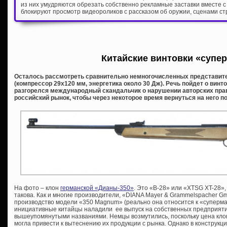
из них умудряются обрезать собственно рекламные заставки вместе с
блокируют просмотр видеороликов с рассказом об оружии, сценами ст
Китайские винтовки «супе
Осталось рассмотреть сравнительно немногочисленных представит
(компрессор 29х120 мм, энергетика около 30 Дж). Речь пойдет о винтов
разгорелся международный скандальчик о нарушении авторских прав
российский рынок, чтобы через некоторое время вернуться на него 
На фото – клон
германской «Дианы-350»
. Это «B-28» или «XTSG XT-28»
такова. Как и многие производители, «DIANA Mayer & Grammelspacher 
производство модели «350 Magnum» (реально она относится к «супермаг
инициативные китайцы наладили ее выпуск на собственных предприятия
вышеупомянутыми названиями. Немцы возмутились, поскольку цена кло
могла привести к вытеснению их продукции с рынка. Однако в конструк