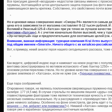
Все присущие данной «воздушке» недостатки связаны именно с проис
пружины, болтающийся шток центрального зацепа поршня (на фото вниз
заминающиеся винты крепежа. Собственно, это свойственно почти всем 
Но и ценовая ниша совершенно иная: «Смерш Р4» является самым д
цена его в зависимости от магазина составляет 8-12 тысяч рублей. И 
Великий и Ужасный 125-й «Хатсан» при уж точно не лучшем качестве
винтовки «Хатсан»
). А с учетом изначально более высокой, чем у тур
«Эр-четвертый» еще и предпочтительнее для охотничьих целей (см. 
Внимание, важная информация: турецкая компания Kral Arms выпуст
под общим именем «Smersh». Ничего общего с их китайско-российск
Вот, к примеру, некий аналог героя нашего сегодняшнего рассказа, тоже
Как видите, цифровой индекс еще и намекает на некое родство с попул
винтовка сконструирована по мотивом испанского «Гамо Хантер 1250» —
похожим узлом перелома ствола. Но по уровню качества совершенно с н
уровне земляков от «Хатсана», если не хуже (см. «
Турецкая пневматика
.
Еще пара соображений.
Откровенно говоря, не являюсь поклонником сверхмощных пружинно-пор
калибре .177 (4,5 мм). В случае стрельбы по мишеням лишняя «дурь» с
главенствующими факторами тоже являются техническая кучность и точ
несколько снижены изначально. Ну а рассуждения о «преимуществе» 30 
даже немного забавны. Особенно на фоне огнестрела, где речь идет о ты
мощнее — лук, арбалет или пневматика?
«). Никакой «Хатсан» никогда н
говоря уже о карабинах традиционных охотничьих калибров.