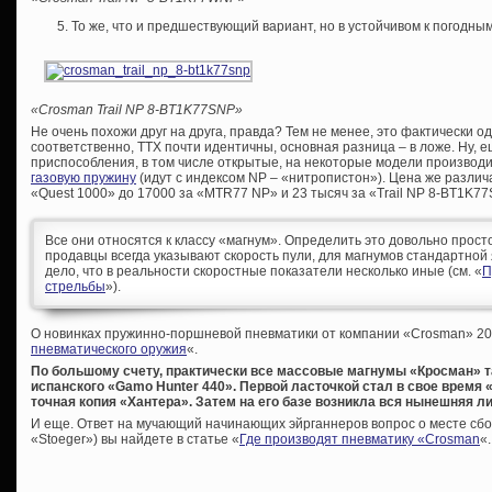
То же, что и предшествующий вариант, но в устойчивом к погодн
«Crosman Trail NP 8-BT1K77SNP»
Не очень похожи друг на друга, правда? Тем не менее, это фактически од
соответственно, ТТХ почти идентичны, основная разница – в ложе. Ну,
приспособления, в том числе открытые, на некоторые модели производ
газовую пружину
(идут с индексом NP – «нитропистон»). Цена же различа
«Quest 1000» до 17000 за «MTR77 NP» и 23 тысяч за «Trail NP 8-BT1K7
Все они относятся к классу «магнум». Определить это довольно просто
продавцы всегда указывают скорость пули, для магнумов стандартной я
дело, что в реальности скоростные показатели несколько иные (см. «
П
стрельбы
»).
О новинках пружинно-поршневой пневматики от компании «Crosman» 201
пневматического оружия
«.
По большому счету, практически все массовые магнумы «Кросман» т
испанского «Gamo Hunter 440». Первой ласточкой стал в свое время 
точная копия «Хантера». Затем на его базе возникла вся нынешняя л
И еще. Ответ на мучающий начинающих эйрганнеров вопрос о месте сборк
«Stoeger») вы найдете в статье «
Где производят пневматику «Crosman
«.