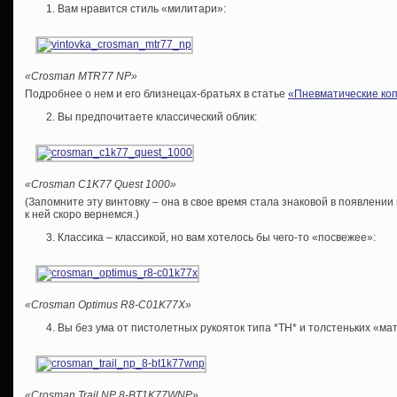
Вам нравится стиль «милитари»:
«
Crosman
MTR77
NP»
Подробнее о нем и его близнецах-братьях в статье
«Пневматические коп
Вы предпочитаете классический облик:
«Crosman C1K77 Quest 1000»
(Запомните эту винтовку – она в свое время стала знаковой в появлении
к ней скоро вернемся.)
Классика – классикой, но вам хотелось бы чего-то «посвежее»:
«Crosman Optimus R8-C01K77X»
Вы без ума от пистолетных рукояток типа *ТН* и толстеньких «м
«Crosman Trail NP 8-BT1K77WNP»