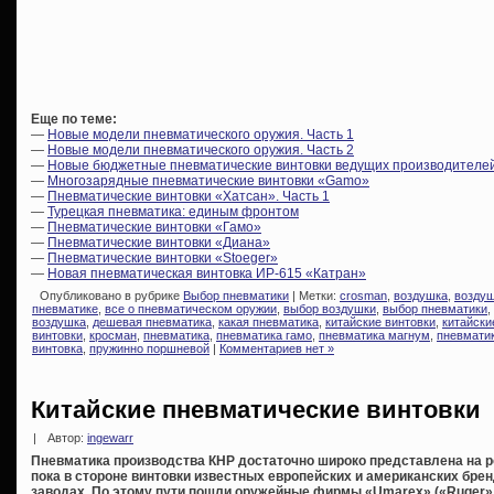
Еще по теме:
—
Новые модели пневматического оружия. Часть 1
—
Новые модели пневматического оружия. Часть 2
—
Новые бюджетные пневматические винтовки ведущих производителе
—
Многозарядные пневматические винтовки «Gamo»
—
Пневматические винтовки «Хатсан». Часть 1
—
Турецкая пневматика: единым фронтом
—
Пневматические винтовки «Гамо»
—
Пневматические винтовки «Диана»
—
Пневматические винтовки «Stoeger»
—
Новая пневматическая винтовка ИР-615 «Катран»
Опубликовано в рубрике
Выбор пневматики
| Метки:
crosman
,
воздушка
,
воздуш
пневматике
,
все о пневматическом оружии
,
выбор воздушки
,
выбор пневматики
,
воздушка
,
дешевая пневматика
,
какая пневматика
,
китайские винтовки
,
китайски
винтовки
,
кросман
,
пневматика
,
пневматика гамо
,
пневматика магнум
,
пневмати
винтовка
,
пружинно поршневой
|
Комментариев нет »
Китайские пневматические винтовки
|
Автор:
ingewarr
Пневматика производства КНР достаточно широко представлена на р
пока в стороне винтовки известных европейских и американских бре
заводах.
По этому пути пошли оружейные фирмы «Umarex» («
Ruger»,