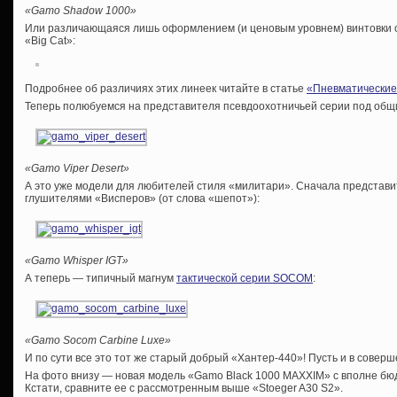
«Gamo Shadow 1000»
Или различающаяся лишь оформлением (и ценовым уровнем) винтовки 
«Big Cat»:
Подробнее об различиях этих линеек читайте в статье
«Пневматические 
Теперь полюбуемся на представителя псевдоохотничьей серии под общи
«Gamo Viper Desert»
А это уже модели для любителей стиля «милитари». Сначала представ
глушителями «Висперов» (от слова «шепот»):
«Gamo Whisper IGT»
А теперь — типичный магнум
тактической серии SOCOM
:
«Gamo Socom Carbine Luxe»
И по сути все это тот же старый добрый «Хантер-440»! Пусть и в совер
На фото внизу — новая модель «Gamo Black 1000 MAXXIM» с вполне бю
Кстати, сравните ее с рассмотренным выше «Stoeger A30 S2».