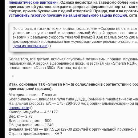
пневматические винтовки
». Однако несмотря на заведомо более низк
оригиналом ей удалось сохранить родовые фирменные черты – мягки
сборки, причем буквально с одной отверткой. Правда, как и на протот
установить газовую пружину из-за центрального зацепа поршня
, хот
По основным тактико-техническим показателям «Смерш» не отличаетс
установке т.н. усиленной, или оригинальной, боевой пружины он, как 
энергии и реальную скорость тяжелой пулькой 0,68 грамма около 290 м
декларируемых продавцами для «супермагнумов» рекламно-сказочных 
пули из пневматики
«).
Более того, все детали, включая спусковые механизмы, поршни, пружин
германскими. А версия в деревянном ложе, известная как «Smersh R10»,
полная копия «Diana 350». Вот она, на фото:
Итак, основные ТТХ «Smersh R4» (в ослабленной в соответствии с р
оригинальной версиях):
Материал ложи — Пластик
Боеприпасы — Свинцовая пуля типа ДН/ДЦ (обычные пневматически «во
Начальная скорость, м/с — 175 (290-300 м/с с оригинальной/усиленной п
пневматики
«)
Калибр, мм/дюйм — 4,5/.177
Вес, кг — 3,78
Длина ствола, мм — 500
Общая длина, мм — 1240
Дульная энергия — до 7,5 Дж (29-30 джоулей с оригинальной пружиной)
Страна происхождения – КНР