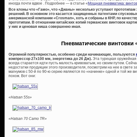
иногда почти вдвое . Подробнее — в статье «
Мощная пневматика: винто
Все клоны что «Гамо», что «Дианы» несколько уступают прототипам 
решений. В основном это касается защищенных патентами спусковы
американской компании «
Crosman», хоть и собраны в КНР, по качест
прототипам. В отношении китайских копий германских винтовок картин
у них и ценовая ниша совершенно иная.
Пневматические винтовки 
Огромной популярностью, особенно среди начинающих, пользуются
компрессор 27х100 мм, энергетика до 26 Дж).
Эта турецкая оружейная 
всегда старается идти пусть малость кривоватым, но своим путем. Сейч
недостатки продукции этого производителя, посмотрим на нее в свете за
магнумов с 50-й по 90-ю серию являются по «начинке» одной и той же ви
похож. Вот они:
«Hatsan 55s»
«Hatsan 70 Camo TR»