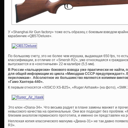
У «Shanghai Air Gun factory» тоже есть образец с боковым взводом край
карабинчик «QB57Deluxe».
По большому счету, это не более чем игрушка, выдающая 650 fps, то есть
классификации, в отличие от «Smersh R2», уже относящаяся к гражданс
выпускается и в «охотничьем» 22-м калибре (5,5 мм).
В России «пальцерезки» бокового взвода уже практически не найти, 
для общей информации из цикла «Минздрав СССР предупреждает». 
переломкам
».
Абсолютное их большинство являются копиями винтово
«Гамо Хантера-440».
К первым относятся «XISICO XS-B25», «Ruger Airhawk» (на фото), «SMK
Это клон «Diana-34». Что весьма радует в плане замены манжет и проч
невысокого качества на оригинальные. Они все подходят без проблем. «
близким аналогом германского прототипа, и именно он представлен на 
Неплохая копия классического магнума «Диана-31» не так давно появила
R3».