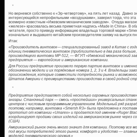
Но вернемся собственно к «Эр-четвертому», на пять лет назад. Давно з
интересующийся непрофильными «воздушками», заверил тогда, что эта
всемирно известным «Ижевским механическим заводом». Откуда магазин,
«железе» красовалась весьма приметная надпись «Made in China». В об
читателя, просто приведу информацию владельца торговой марки «Sm
изначально и выдавшего китайским производителям заявку на выпуск п
Итак:
«Производитель винтовок— специализированный завод в Китае с год
единиц пневматических винтовок (приблизительно в два раза больше,
производящего винтовки МР-512, — ФГУП «Ижевский механический зав
предприятия — европейские и американские компании.
Для России предприятие произвело первую партию винтовок и именно 
обозначении модели и их порядковые номера 1, 2, 3 и 4. Владельцы з
происхождения, которые совместили потребности рынка и возможно
Штатов Америки с преимуществами производства в своей родной стр
Предприятие представляет собой несколько огромных производствен
ангары. Станочный парк — смесь «простейших» универсальных стан
центров с числовым программным управлением. Модельный ряд разр
поэтому, например, винтовка «Smersh R3» была предложена к поставк
прототип от компании «Umarex» и продается под именем «Ruger Bla
координируют продажи своих изделий на американском рынке через с
(США).
Американский рынок очень много значит для компании. Поэтому все м
под вкусы потребителей этого рынка: комфорт и удобство — главн
моделей пневматического оружия.»