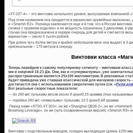
«XT-207-4» – это винтовка начального уровня, выпускаемая компанией 
Под этим названием она продается в украинских оружейных магазинах, у
и «Smersh R2». Разница заключается еще и в том, что в России винтовка
схожее с оружием изделие» и ее мощность ограничена 3 джоулями, в укр
случае она предназначена в первую очередь для детей и считается ве
вариантом — около 4 тысяч рублей.
При длине чуть более метра и крайне небольшом весе она выдает в 3-дж
оригинальном – 170 метров в секунду.
Винтовки класса «Маг
Теперь перейдем к самому популярному сегменту – винтовкам класс
мм и энергией 18-23 Дж. Они, как и «супермагнумы», уже замечатель
распространенным является 25х100 миллиметров. В рекламных стать
будет приведена уже ставшая классической для магнумов скорость — 
достигается она с использованием сверхлегких пулек (см. «
Пули для
Вот реальные скоростные показатели:
— до 280 м/с пульками весом около 8 гран/0,55 грамма (так называемы
— порядка 240 м/с «тяжелыми» пульками 10.5 гран/0,68 грамма.
Перед нами «XTSG XT-303», он же «Shanghai QB36-2», он же «Hammerli 
Browning Leverage», он же (чуть осовремененная версия) «Smersh R9» (
Винтовка с подствольным взводом, солидно выглядящая (длина 1150 мм, в