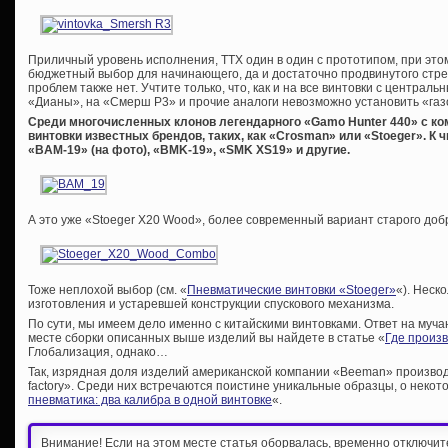
Приличный уровень исполнения, ТТХ один в один с прототипом, при это
бюджетный выбор для начинающего, да и достаточно продвинутого стре
проблем также нет. Учтите только, что, как и на все винтовки с центра
«Дианы», на «Смерш Р3» и прочие аналоги невозможно установить «газ
Среди многочисленных клонов легендарного «Gamo Hunter 440» с к
винтовки известных брендов, таких, как «Crosman» или «Stoeger». К 
«BAM-19» (на фото), «BMK-19», «SMK XS19» и другие.
А это уже «Stoeger X20 Wood», более современный вариант старого доб
Тоже неплохой выбор (см. «
Пневматические винтовки «Stoeger»
«). Неск
изготовления и устаревшей конструкции спускового механизма.
По сути, мы имеем дело именно с китайскими винтовками. Ответ на му
месте сборки описанных выше изделий вы найдете в статье «
Где произ
Глобализация, однако…
Так, изрядная доля изделий американской компании «Beeman» производи
factory». Среди них встречаются поистине уникальные образцы, о некот
пневматика: два калибра в одной винтовке
«.
Внимание! Если на этом месте статья оборвалась, временно отключи