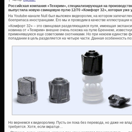
Российская компания «Техкрим», специализирующая на производстве
выпустила новую свинцовую пулю 12/70 «Комфорт 32», которая уже у
На Youtube-канале Null был выложен видеоролик, на котором запечатл
боеприпаса иностранцами. Его мы и проводим в качестве иллюстрации к 
«Комфорт 32» – это свинцовая разделяющаяся пуля, имеющая экспанси
новинка от «Техкрим» внешне очень похожа на пулю Бреннеке, известн
применявшуюся еще советскими охотниками. Но при некоем единстве 
попадании в цель разделяется на четыре части. Данная особенность п
Но вернемся к видеоролику. Пусть он пока без перевода, но даже не в
требуется. Хотя, если вкратце…