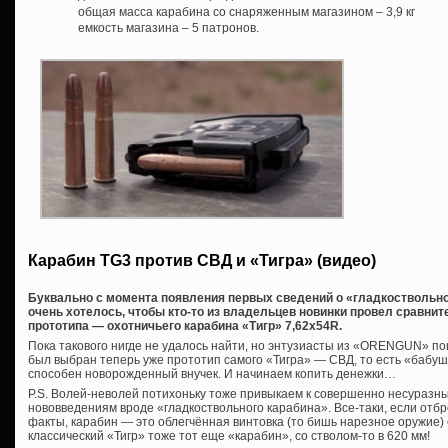
общая масса карабина со снаряженным магазином – 3,9 кг
емкость магазина – 5 патронов.
Карабин TG3 против СВД и «Тигра» (видео)
Буквально с момента появления первых сведений о «гладкоствольном
очень хотелось, чтобы кто-то из владельцев новинки провел сравнит
прототипа — охотничьего карабина «Тигр» 7,62х54R.
Пока такового нигде не удалось найти, но энтузиасты из «ORENGUN» по
был выбран теперь уже прототип самого «Тигра» — СВД, то есть «бабушка
способен новорожденный внучек. И начинаем копить денежки…
P.S. Волей-неволей потихоньку тоже привыкаем к совершенно несуразн
нововведениям вроде «гладкоствольного карабина». Все-таки, если отб
факты, карабин — это облегчённая винтовка (то бишь нарезное оружие) 
классический «Тигр» тоже тот еще «карабин», со стволом-то в 620 мм!