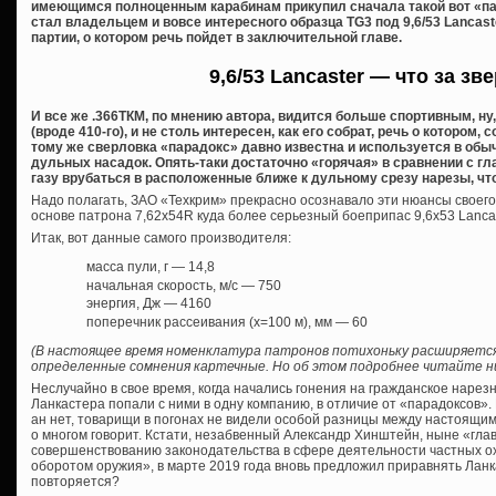
имеющимся полноценным карабинам прикупил сначала такой вот «пар
стал владельцем и вовсе интересного образца TG3 под 9,6/53 Lancas
партии, о котором речь пойдет в заключительной главе.
9,6/53 Lancaster — что за зв
И все же .366ТКМ, по мнению автора, видится больше спортивным, ну
(вроде 410-го), и не столь интересен, как его собрат, речь о котором, 
тому же сверловка «парадокс» давно известна и используется в обы
дульных насадок. Опять-таки достаточно «горячая» в сравнении с 
газу врубаться в расположенные ближе к дульному срезу нарезы, чт
Надо полагать, ЗАО «Техкрим» прекрасно осознавало эти нюансы своего
основе патрона 7,62х54R куда более серьезный боеприпас 9,6х53 Lancast
Итак, вот данные самого производителя:
масса пули, г — 14,8
начальная скорость, м/с — 750
энергия, Дж — 4160
поперечник рассеивания (х=100 м), мм — 60
(В настоящее время номенклатура патронов потихоньку расширяется
определенные сомнения картечные. Но об этом подробнее читайте ни
Неслучайно в свое время, когда начались гонения на гражданское нарез
Ланкастера попали с ними в одну компанию, в отличие от «парадоксов». 
ан нет, товарищи в погонах не видели особой разницы между настоящи
о многом говорит. Кстати, незабвенный Александр Хинштейн, ныне «глав
совершенствованию законодательства в сфере деятельности частных о
оборотом оружия», в марте 2019 года вновь предложил приравнять Ланк
повторяется?