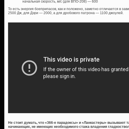
начальная скорость, м/с (для ВПО-208) — 600
То есть энергия боеприпасов, как и положено, заметно отличается в зав
2500 Дж, для Дэри — 2000, а для дробового патрона — 1100 джоулей.
Не стоит думать, что «366-е парадоксы» и «Ланкастеры» вызывают 
начинающих, не имеющих необходимого стажа владения гладкостволо