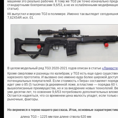
машинки это реально рабочие. К тому же TG3 уж точно изначально пр
стандартными боеприпасами 9,6/53, а не их ослабленными модификаци
статьи).
КК выпустил и версию TG3 в полимере. Именно так выглядит сегодняшня
7,62Х54R исп. 01.
В целом модельный ряд TG3 2020-2021 годов описан в статье
«Ланкасте
Кроме сверловки и разницы по калибрам, у TG3 есть еще одно существе
нарезного прототипа. И вызвано оно именно куда более широкой доступн
потенциальных покупателей. Если стоимость «Тигра» составляет порядка
идет уже о 85 (!) тысячах (в деревянной ложе, в пластике — порядка 60 т.
вышеописанные преимущества, но и за внедрение новых технологий. Ве
уже десятки лет, то освоение 9,6/53 потребовало дополнительных вложе
Остается надеяться, что со временем цена малость упадет, если тольк
рыночные, факторы.
Но вернемся к герою нашего рассказа. Итак, основные характеристик
длина TG3 – 1225 мм при длине ствола 620 мм