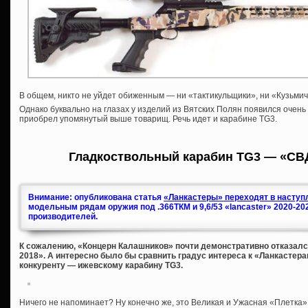
В общем, никто не уйдет обиженным — ни «тактикульщики», ни «Кузьмичи
Однако буквально на глазах у изделий из Вятских Полян появился очень
приобрел упомянутый выше товарищ. Речь идет и карабине TG3.
Гладкоствольный карабин TG3 — «СВ
Внимание: опубликована статья
«Ланкастеры» переходят в наступл
модельным рядам оружия под .366ТКМ и 9,6/53 «lancaster» 2020-20
производителей.
К сожалению, «Концерн Калашников» почти демонстративно отказался
2018». А интересно было бы сравнить градус интереса к «Ланкастера
конкуренту — ижевскому карабину TG3.
Ничего не напоминает? Ну конечно же, это Великая и Ужасная «Плетка»,