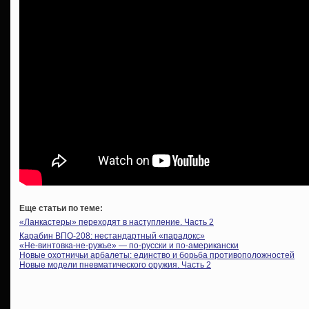
Еще статьи по теме:
«Ланкастеры» переходят в наступление. Часть 2
Карабин ВПО-208: нестандартный «парадокс»
«Не-винтовка-не-ружье» — по-русски и по-американски
Новые охотничьи арбалеты: единство и борьба противоположностей
Новые модели пневматического оружия. Часть 2