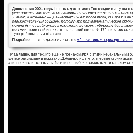
Дополнение 2021 года.
Не столь давно глава Росгвардии выступил с т
установить, что выдача полуавтоматического гладкоствольного ор
„Сайга“, а особенно — „Ланкастер“ будет после того, как граждане
гладкоствольным оружием, потому что полуавтоматическое оружи
может быть приближено к нарезному по своему убойному действию
послужил кровавый инцидент в казанской школе № 175, где стрелок ис
турецкой компании «Hatsan».
Подробнее — в предисловии к статье
«Ланкастеры» переходят в насту
Ну да ладно, для тех, кто еще не познакомился с этими небанальными 
где все рассказано и показано. Добавлю лишь, что, впервые столкнувш
а не производственный ли брак перед тобой, с овальным-то каналом ст