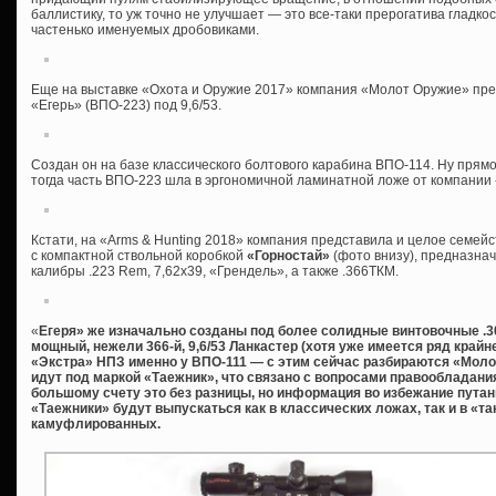
баллистику, то уж точно не улучшает — это все-таки прерогатива гладко
частенько именуемых дробовиками.
Еще на выставке «Охота и Оружие 2017» компания «Молот Оружие» пре
«Егерь» (ВПО-223) под 9,6/53.
Создан он на базе классического болтового карабина ВПО-114. Ну прямо 
тогда часть ВПО-223 шла в эргономичной ламинатной ложе от компании 
Кстати, на «Arms & Hunting 2018» компания представила и целое семейс
с компактной ствольной коробкой
«Горностай»
(фото внизу), предназна
калибры .223 Rem, 7,62х39, «Грендель», а также .366ТКМ.
«
Егеря» же изначально созданы под более солидные винтовочные .308W
мощный, нежели 366-й, 9,6/53 Ланкастер (хотя уже имеется ряд край
«Экстра» НПЗ именно у ВПО-111 — с этим сейчас разбираются «Молот
идут под маркой «Таежник», что связано с вопросами правообладания,
большому счету это без разницы, но информация во избежание путани
«Таежники» будут выпускаться как в классических ложах, так и в «та
камуфлированных.