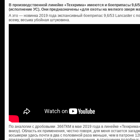
В производственной линейке «Техкрима» имеются и боеприпасы 9,6/
(исполнение УС). Они предназначены «для охоты на мелкого зверя ма
А это — новинка 2019 года экспансивный боеприпас 9,6/53 Lancaster с 
всему, весьма убойная штуковина.
По аналогии с дробовыми .366ТКМ в мае 2019 года в линейке «Техкрима»
внизу). Область их применения, честно говоря, для меня остается загадк
восьмерки здесь почти в два с половиной раза меньше, чем в патроне 12
придающий пулям стабилизирующее вращение, в отношении подобных с