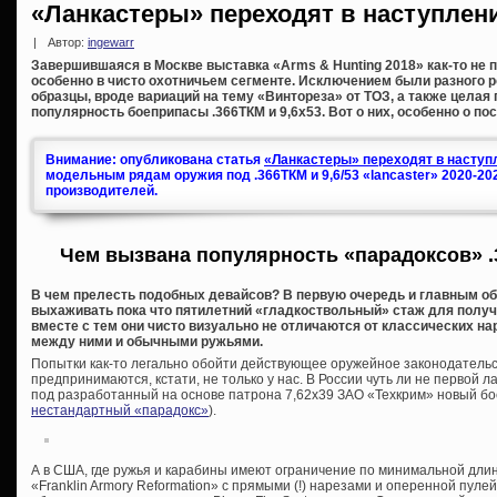
«Ланкастеры» переходят в наступлен
|
Автор:
ingewarr
Завершившаяся в Москве выставка «Arms & Hunting 2018» как-то не п
особенно в чисто охотничьем сегменте. Исключением были разного 
образцы, вроде вариаций на тему «Винтореза» от ТОЗ, а также целая
популярность боеприпасы .366ТКМ и 9,6х53. Вот о них, особенно о по
Внимание: опубликована статья
«Ланкастеры» переходят в наступл
модельным рядам оружия под .366ТКМ и 9,6/53 «lancaster» 2020-20
производителей.
Чем вызвана популярность «парадоксов» .
В чем прелесть подобных девайсов? В первую очередь и главным об
выхаживать пока что пятилетний «гладкоствольный» стаж для получе
вместе с тем они чисто визуально не отличаются от классических на
между ними и обычными ружьями.
Попытки как-то легально обойти действующее оружейное законодательс
предпринимаются, кстати, не только у нас. В России чуть ли не первой л
под разработанный на основе патрона 7,62х39 ЗАО «Техкрим» новый бо
нестандартный «парадокс»
).
А в США, где ружья и карабины имеют ограничение по минимальной дли
«Franklin Armory Reformation» с прямыми (!) нарезами и оперенной пуле