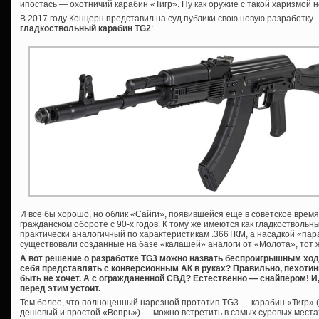
ипостась — охотничий карабин «Тигр». Ну как оружие с такой харизмой 
В 2017 году Концерн представил на суд публики свою новую разработку
гладкоствольный карабин TG2
:
И все бы хорошо, но облик «Сайги», появившейся еще в советское время
гражданском обороте с 90-х годов. К тому же имеются как гладкоствольны
практически аналогичный по характеристикам .366ТКМ, а насадкой «пар
существовали созданные на базе «калашей» аналоги от «Молота», тот 
А вот решение о разработке TG3 можно назвать беспроигрышным ход
себя представлять с конверсионным АК в руках? Правильно, пехотин
быть не хочет. А с огражданенной СВД? Естественно — снайпером! И, 
перед этим устоит.
Тем более, что полноценный нарезной прототип TG3 — карабин «Тигр» (к
дешевый и простой «Вепрь») — можно встретить в самых суровых местах