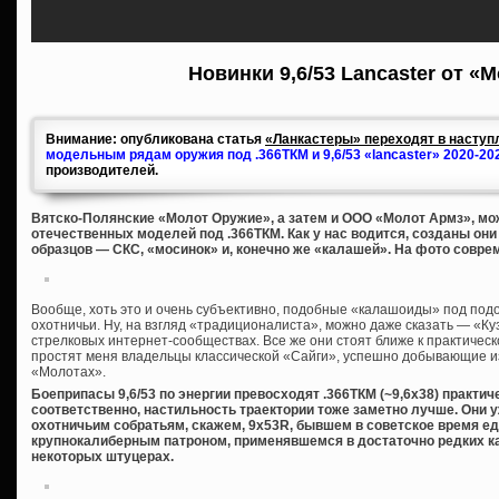
Новинки 9,6/53 Lancaster от «
Внимание: опубликована статья
«Ланкастеры» переходят в наступл
модельным рядам оружия под .366ТКМ и 9,6/53 «lancaster» 2020-20
производителей.
Вятско-Полянские «Молот Оружие», а затем и ООО «Молот Армз», мож
отечественных моделей под .366ТКМ. Как у нас водится, созданы он
образцов — СКС, «мосинок» и, конечно же «калашей». На фото совре
Вообще, хоть это и очень субъективно, подобные «калашоиды» под под
охотничьи. Ну, на взгляд «традиционалиста», можно даже сказать — «Куз
стрелковых интернет-сообществах. Все же они стоят ближе к практическ
простят меня владельцы классической «Сайги», успешно добывающие из 
«Молотах».
Боеприпасы 9,6/53 по энергии превосходят .366ТКМ (~9,6х38) практич
соответственно, настильность траектории тоже заметно лучше. Они 
охотничьим собратьям, скажем, 9х53R, бывшем в советское время 
крупнокалиберным патроном, применявшемся в достаточно редких к
некоторых штуцерах.