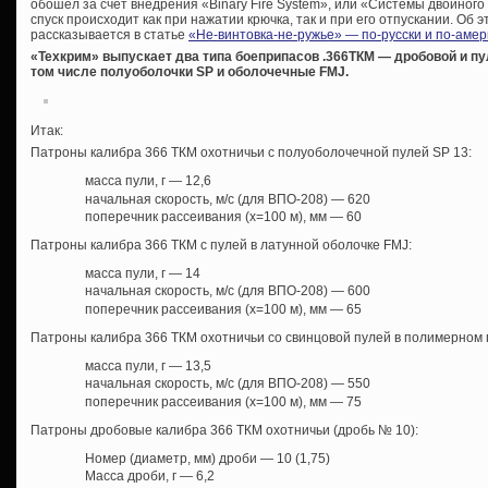
обошел за счет внедрения «Binary Fire System», или «Системы двойного 
спуск происходит как при нажатии крючка, так и при его отпускании. Об 
рассказывается в статье
«Не-винтовка-не-ружье» — по-русски и по-амер
«Техкрим» выпускает два типа боеприпасов .366ТКМ — дробовой и пу
том числе полуоболочки SP и оболочечные FMJ.
Итак:
Патроны калибра 366 ТКМ охотничьи с полуоболочечной пулей SP 13:
масса пули, г — 12,6
начальная скорость, м/с (для ВПО-208) — 620
поперечник рассеивания (х=100 м), мм — 60
Патроны калибра 366 ТКМ с пулей в латунной оболочке FMJ:
масса пули, г — 14
начальная скорость, м/с (для ВПО-208) — 600
поперечник рассеивания (х=100 м), мм — 65
Патроны калибра 366 ТКМ охотничьи со свинцовой пулей в полимерном 
масса пули, г — 13,5
начальная скорость, м/с (для ВПО-208) — 550
поперечник рассеивания (х=100 м), мм — 75
Патроны дробовые калибра 366 ТКМ охотничьи (дробь № 10):
Номер (диаметр, мм) дроби — 10 (1,75)
Масса дроби, г — 6,2