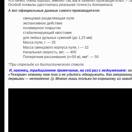
«Отлично, очень хорошо, именно так, как и заявлял производитель», – т
Особой похвалы удостоилась реальная точность боеприпаса.
А вот официальные данные самого производителя:
свинцовая разделяющая пуля
экспансивное действие
полимерное покрытие
стабилизирующий хвостовик
для любых дульных сужений (до 1,25 мм)
Масса пули, г: — 35
Масса свинцового корпуса пули, г — 32
Начальная скорость, м/с: — 400
Поперечник рассеивания (х=50 м), мм*: — 50
*При стрельбе из баллистического ствола
И, наконец, традиционное примечание, на сей раз с недоумением:
за
«Техкрим» новинку нам так и не удалось обнаружить. Как америка
первыми — непонятно :)). Можно лишь только по-хорошему из зав