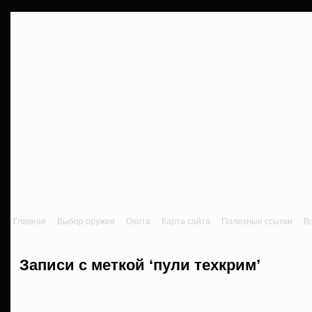
Главная
Выбор оружия
Охота
Карта сайта
Полезные ссылки
В
Записи с меткой ‘пули техкрим’