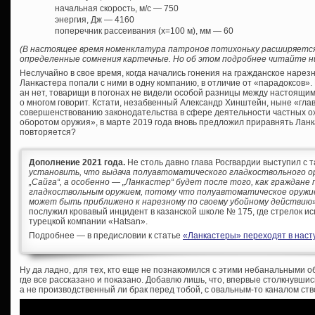
начальная скорость, м/с — 750
энергия, Дж — 4160
поперечник рассеивания (х=100 м), мм — 60
(В настоящее время номенклатура патронов потихоньку расширяется
определенные сомнения картечные. Но об этом подробнее читайте ни
Неслучайно в свое время, когда начались гонения на гражданское нарез
Ланкастера попали с ними в одну компанию, в отличие от «парадоксов». 
ан нет, товарищи в погонах не видели особой разницы между настоящи
о многом говорит. Кстати, незабвенный Александр Хинштейн, ныне «глав
совершенствованию законодательства в сфере деятельности частных о
оборотом оружия», в марте 2019 года вновь предложил приравнять Ланк
повторяется?
Дополнение 2021 года.
Не столь давно глава Росгвардии выступил с т
установить, что выдача полуавтоматического гладкоствольного ор
„Сайга“, а особенно — „Ланкастер“ будет после того, как граждане
гладкоствольным оружием, потому что полуавтоматическое оружи
может быть приближено к нарезному по своему убойному действию
послужил кровавый инцидент в казанской школе № 175, где стрелок ис
турецкой компании «Hatsan».
Подробнее — в предисловии к статье
«Ланкастеры» переходят в насту
Ну да ладно, для тех, кто еще не познакомился с этими небанальными 
где все рассказано и показано. Добавлю лишь, что, впервые столкнувш
а не производственный ли брак перед тобой, с овальным-то каналом ст