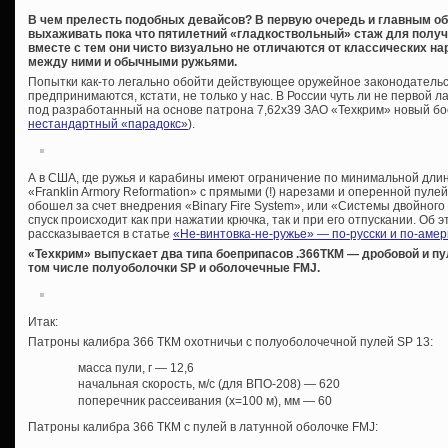
В чем прелесть подобных девайсов? В первую очередь и главным об
выхаживать пока что пятилетний «гладкоствольный» стаж для получе
вместе с тем они чисто визуально не отличаются от классических на
между ними и обычными ружьями.
Попытки как-то легально обойти действующее оружейное законодательс
предпринимаются, кстати, не только у нас. В России чуть ли не первой л
под разработанный на основе патрона 7,62х39 ЗАО «Техкрим» новый бо
нестандартный «парадокс»
).
А в США, где ружья и карабины имеют ограничение по минимальной дли
«Franklin Armory Reformation» с прямыми (!) нарезами и оперенной пуле
обошел за счет внедрения «Binary Fire System», или «Системы двойного 
спуск происходит как при нажатии крючка, так и при его отпускании. Об 
рассказывается в статье
«Не-винтовка-не-ружье» — по-русски и по-амер
«Техкрим» выпускает два типа боеприпасов .366ТКМ — дробовой и пу
том числе полуоболочки SP и оболочечные FMJ.
Итак:
Патроны калибра 366 ТКМ охотничьи с полуоболочечной пулей SP 13:
масса пули, г — 12,6
начальная скорость, м/с (для ВПО-208) — 620
поперечник рассеивания (х=100 м), мм — 60
Патроны калибра 366 ТКМ с пулей в латунной оболочке FMJ: