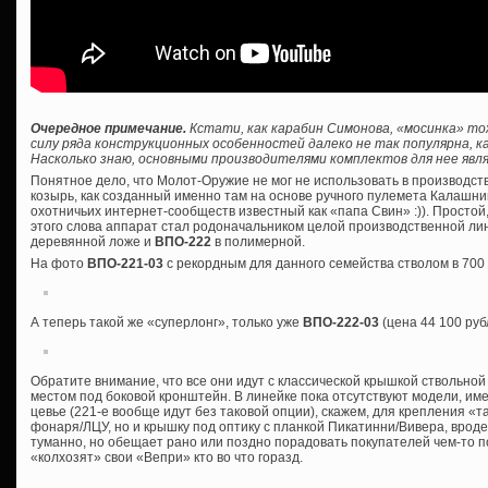
Очередное примечание.
Кстати, как карабин Симонова, «мосинка» то
силу ряда конструкционных особенностей далеко не так популярна, ка
Насколько знаю, основными производителями комплектов для нее явля
Понятное дело, что Молот-Оружие не мог не использовать в производс
козырь, как созданный именно там на основе ручного пулемета Калашник
охотничьих интернет-сообществ известный как «папа Свин» :)). Просто
этого слова аппарат стал родоначальником целой производственной лин
деревянной ложе и
ВПО-222
в полимерной.
На фото
ВПО-221-03
с рекордным для данного семейства стволом в 700
А теперь такой же «суперлонг», только уже
ВПО-222-03
(цена 44 100 руб
Обратите внимание, что все они идут с классической крышкой ствольной
местом под боковой кронштейн. В линейке пока отсутствуют модели, им
цевье (221-е вообще идут без таковой опции), скажем, для крепления «т
фонаря/ЛЦУ, но и крышку под оптику с планкой Пикатинни/Вивера, врод
туманно, но обещает рано или поздно порадовать покупателей чем-то 
«колхозят» свои «Вепри» кто во что горазд.