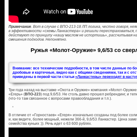
Примечание
. Вот в случае с ВПО-213-18 ЛП логика, честно говоря, н
в эффективности «схемы Ланкастера» и решили перестраховаться, пр
действуют по принципу «кашу маслом не испортишь», рассчитывая на
смешения подходов. Непонятно.
Ружья «Молот-Оружие» 9,6/53 со свер
Внимание: все технические подробности, в том числе данные по б
дробовые и картечные, видео как с общими сведениями, так и с от
приведены в первой части статьи
«Ланкастеры» переходят в насту
Три года назад на выставке «Охота и Оружие» компания «Молот-Оружие
«Егерь» (
ВПО-223
) под 9,6/53. Не столь давно прошел ребрендинг, и те
(что-то там связанное с вопросами правообладания и т.п.).
В отличие от «Горностаев» «Егеря» изначально созданы под более соли
и, как видите, более мощный, нежели 366-й, 9,6/53 Ланкастер. Цена зам
семейства куньих :)). Речь идет о 63 600 рублях.