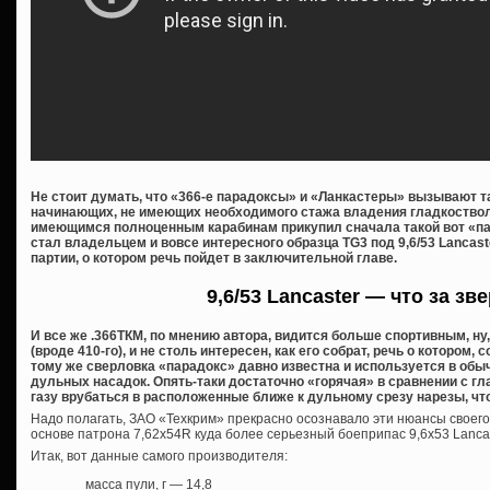
Не стоит думать, что «366-е парадоксы» и «Ланкастеры» вызывают 
начинающих, не имеющих необходимого стажа владения гладкостволо
имеющимся полноценным карабинам прикупил сначала такой вот «пар
стал владельцем и вовсе интересного образца TG3 под 9,6/53 Lancas
партии, о котором речь пойдет в заключительной главе.
9,6/53 Lancaster — что за зв
И все же .366ТКМ, по мнению автора, видится больше спортивным, ну
(вроде 410-го), и не столь интересен, как его собрат, речь о котором, 
тому же сверловка «парадокс» давно известна и используется в обы
дульных насадок. Опять-таки достаточно «горячая» в сравнении с 
газу врубаться в расположенные ближе к дульному срезу нарезы, чт
Надо полагать, ЗАО «Техкрим» прекрасно осознавало эти нюансы своего
основе патрона 7,62х54R куда более серьезный боеприпас 9,6х53 Lancast
Итак, вот данные самого производителя:
масса пули, г — 14,8