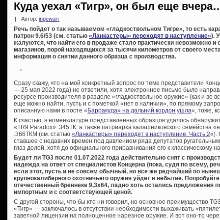
Куда уехал «Тигр», он был еще вчера
|
Автор:
ingewarr
Речь пойдет о так называемом «гладкоствольном Тигре», то есть кар
патрон 9.6/53 (см. статью
«Ланкастеры» переходят в наступление»
).
жалуются, что найти его в продаже стало практически невозможно 
магазинов, порой находящихся за тысячи километров от своего мест
информация о снятии данного образца с производства.
Сразу скажу, что на мой конкретный вопрос по теме представители Конц
— 25 мая 2022 года) не ответили, хотя электронное письмо было напра
ресурсе производителя в разделе «гладкоствольное оружие» (как и во вс
еще можно найти, пусть и с пометкой «нет в наличии», по прямому запр
описанную нами в посте «
Барракуда» на дальний кордон ушла
«, тоже, 
К счастью, в номенклатуре представленных образцов удалось обнаружи
«TR9 Paradox» .345ТК, а также патриарха калашниковского семейства «
.366ТКМ (см. статью
«Ланкастеры» переходят в наступление. Часть 2
«).
ставшее с недавних времен под давлением ряда депутатов ругательным
глаз долой, хотя до официального приравнивания его к классическому 
Будет ли TG3 после 01.07.2022 года действительно снят с производст
надежда на ответ от специалистов Концерна (пока, судя по всему, ре
если этот, пусть и не совсем обычный, но все же редчайший по нын
крупнокалиберного охотничьего оружия уйдет в небытие. Попробуйте
отечественный бреннеке 9,3х64, ладно хоть остались предложения по
импортным и с соответствующей ценой.
С другой стороны, что бы кто ни говорил, но основное преимущество T
«Тигр» — заключалось в отсутствии необходимости выхаживать «пятилет
заветной лицензии на полноценное нарезное оружие. И вот оно-то чере