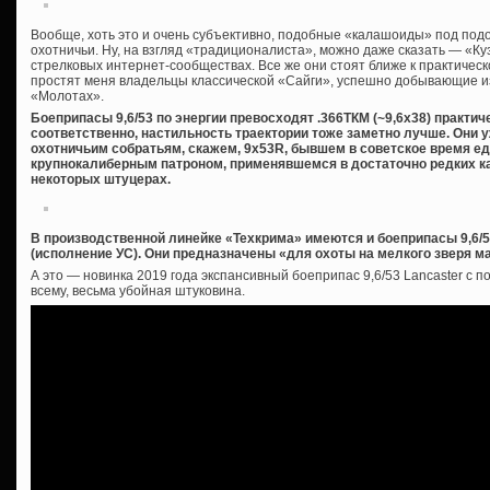
Вообще, хоть это и очень субъективно, подобные «калашоиды» под под
охотничьи. Ну, на взгляд «традиционалиста», можно даже сказать — «Куз
стрелковых интернет-сообществах. Все же они стоят ближе к практическ
простят меня владельцы классической «Сайги», успешно добывающие из 
«Молотах».
Боеприпасы 9,6/53 по энергии превосходят .366ТКМ (~9,6х38) практич
соответственно, настильность траектории тоже заметно лучше. Они 
охотничьим собратьям, скажем, 9х53R, бывшем в советское время 
крупнокалиберным патроном, применявшемся в достаточно редких к
некоторых штуцерах.
В производственной линейке «Техкрима» имеются и боеприпасы 9,6/
(исполнение УС). Они предназначены «для охоты на мелкого зверя ма
А это — новинка 2019 года экспансивный боеприпас 9,6/53 Lancaster с 
всему, весьма убойная штуковина.