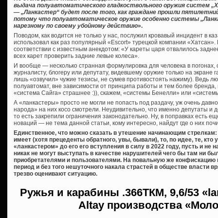
выдача полуавтоматического гладкоствольного оружия систем „Хат
— „Ланкастер“ будет после того, как граждане прошли пятилетни
потому что полуавтоматическое оружие особенно системы „Ланк
нарезному по своему убойному действию
».
Поводом, как водится не только у нас, послужил кровавый инцидент в ка
использовал как раз популярный «Escort» турецкой компании «Хатсан». К
соответствии с известным анекдотом: «У кареты царя отвалилось заднее
всех карет проверить задние левые колеса».
И вообще — несколько странная формулировка для человека в погонах,
журналисту, блогеру или депутату, видевшему оружие только на экране га
лишь «озвучил» чужие тезисы, не сумев противостоять нажиму). Ведь лю
полуавтомат, вне зависимости от принципа работы и тем более бренда,
«система Сайга» страшнее :)), скажем, «системы Бенелли» или «систем
А «ланкастеры» просто не могли не попасть под раздачу, уж очень дав
народа» на них косо смотрели. Неудивительно, что именно депутаты и 
то есть закрепили ограничения законодательно. Ну, в поправках есть еще
новаций — не тема данной статьи, кому интересно, найдут где о них почи
Единственное, что можно сказать в утешение начинающим стрелкам: 
имеет (хотя прецеденты обратного, увы, бывали), то, по идее, те, кт
«ланкастером» до его его вступления в силу в 2022 году, пусть и не
никак не могут выступать в качестве нарушителей чего бы там ни б
приобретателями и пользователями. На повальную же конфискацию 
период и без того нешуточного накала страстей в обществе власти вря
трезво оценивают ситуацию.
Ружья и карабины
.366ТКМ, 9,6/53 «l
Altay производства «Мол