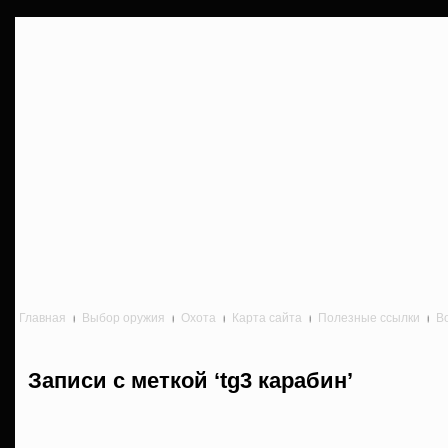
Главная
Выбор оружия
Охота
Карта сайта
Полезные ссылки
В
Записи с меткой ‘tg3 карабин’