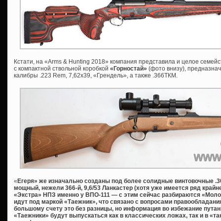
Кстати, на «Arms & Hunting 2018» компания представила и целое семейс
с компактной ствольной коробкой
«Горностай»
(фото внизу), предназна
калибры .223 Rem, 7,62х39, «Грендель», а также .366ТКМ.
«
Егеря» же изначально созданы под более солидные винтовочные .308W
мощный, нежели 366-й, 9,6/53 Ланкастер (хотя уже имеется ряд край
«Экстра» НПЗ именно у ВПО-111 — с этим сейчас разбираются «Молот
идут под маркой «Таежник», что связано с вопросами правообладания,
большому счету это без разницы, но информация во избежание путани
«Таежники» будут выпускаться как в классических ложах, так и в «та