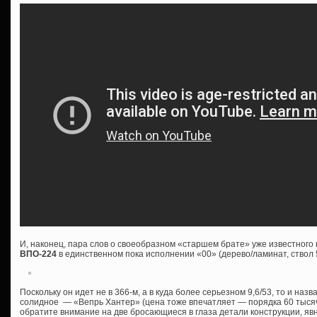
И, наконец, пара слов о своеобразном «старшем брате» уже известног
ВПО-224
в единственном пока исполнении «00» (дерево/ламинат, ствол 
Поскольку он идет не в 366-м, а в куда более серьезном 9,6/53, то и назва
солидное — «Вепрь Хантер» (цена тоже впечатляет — порядка 60 тысяч 
обратите внимание на две бросающиеся в глаза детали конструкции, я