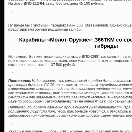
На фото
ВПО-212-04
, ствол 650 мм, цена 45 100 рублей:
Ну, вроде бы с чистыми «парадоксами» .366ТКМ закончили. Однако сущ
представители оружия под данный калибр.
Карабины «Молот-Оружие» .366ТКМ со све
гибриды
Их немного. Вот уже упоминавшийся выше
ВПО-208Л
, созданный под то
но у которого вместо «парадоксального» установлен ствол со сверловкой
изменился, цена тоже — 37 500 рублей.
Примечание.
Надо сказать, что симоновский карабин был и остается 
просторах бывшего СССР, но и, скажем, на главном оружейном мирово
в оригинальном исполнении, однако большинство предпочитают кас
как небольшие компании, так и отдельные мастера, коих за океаном 
комплекты или отдельные детали и заняться кастомайзингом самому, б
даже по российскому законодательству не относятся к «основным ча
Например, подобрать свободно продающиеся у нас варианты от израил
полимерную ложу (или ложЕ, если так больше нравится) с рукояткой 
задействования «очумелых ручек» конечным итогом имеем что-то вро
Узнать в нем старый добрый СКС, конечно, не составляет труда, но