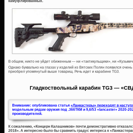
камуфлированных.
В общем, никто не уйдет обиженным — ни «тактикульщики», ни «Кузьмичи
Однако буквально на глазах у изделий из Вятских Полян появился очень
приобрел упомянутый выше товарищ. Речь идет и карабине TG3.
Гладкоствольный карабин TG3 — «СВ
Внимание: опубликована статья
«Ланкастеры» переходят в наступл
модельным рядам оружия под .366ТКМ и 9,6/53 «lancaster» 2020-20
производителей.
К сожалению, «Концерн Калашников» почти демонстративно отказался
2018». А интересно было бы сравнить градус интереса к «Ланкастера