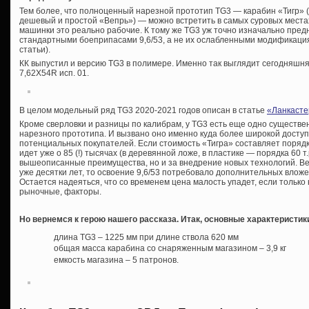
Тем более, что полноценный нарезной прототип TG3 — карабин «Тигр» (к
дешевый и простой «Вепрь») — можно встретить в самых суровых местах
машинки это реально рабочие. К тому же TG3 уж точно изначально пр
стандартными боеприпасами 9,6/53, а не их ослабленными модификаци
статьи).
КК выпустил и версию TG3 в полимере. Именно так выглядит сегодняшня
7,62Х54R исп. 01.
В целом модельный ряд TG3 2020-2021 годов описан в статье
«Ланкасте
Кроме сверловки и разницы по калибрам, у TG3 есть еще одно существе
нарезного прототипа. И вызвано оно именно куда более широкой доступн
потенциальных покупателей. Если стоимость «Тигра» составляет порядка
идет уже о 85 (!) тысячах (в деревянной ложе, в пластике — порядка 60 т.
вышеописанные преимущества, но и за внедрение новых технологий. Ве
уже десятки лет, то освоение 9,6/53 потребовало дополнительных вложе
Остается надеяться, что со временем цена малость упадет, если тольк
рыночные, факторы.
Но вернемся к герою нашего рассказа. Итак, основные характеристик
длина TG3 – 1225 мм при длине ствола 620 мм
общая масса карабина со снаряженным магазином – 3,9 кг
емкость магазина – 5 патронов.