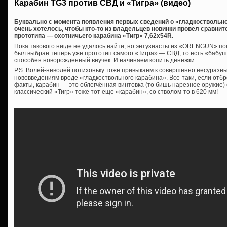
Карабин TG3 против СВД и «Тигра» (видео)
Буквально с момента появления первых сведений о «гладкоствольном
очень хотелось, чтобы кто-то из владельцев новинки провел сравнит
прототипа — охотничьего карабина «Тигр» 7,62х54R.
Пока такового нигде не удалось найти, но энтузиасты из «ORENGUN» по
был выбран теперь уже прототип самого «Тигра» — СВД, то есть «бабушка
способен новорожденный внучек. И начинаем копить денежки…
P.S. Волей-неволей потихоньку тоже привыкаем к совершенно несуразн
нововведениям вроде «гладкоствольного карабина». Все-таки, если отб
факты, карабин — это облегчённая винтовка (то бишь нарезное оружие) 
классический «Тигр» тоже тот еще «карабин», со стволом-то в 620 мм!