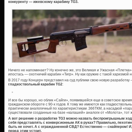
конкуренту — ижевскому карабину TG3.
Ничего не напоминает? Ну конечно же, это Великая и Ужасная «Плетка»,
ипостась — охотничий карабин «Тигр». Ну как оружие с такой харизмой 
В 2017 году Концерн представил на суд публики свою новую разработку
гладкоствольный карабин TG2
:
И все бы хорошо, но облик «Сайги», появившейся еще в советское время
гражданском обороте с 90-х годов. К тому же имеются как гладкоствольны
практически аналогичный по характеристикам .366ТКМ, а насадкой «пар
существовали созданные на базе «калашей» аналоги от «Молота», тот 
А вот решение о разработке TG3 можно назвать беспроигрышным ход
себя представлять с конверсионным АК в руках? Правильно, пехотин
быть не хочет. А с огражданенной СВД? Естественно — снайпером! И, 
перед этим устоит.