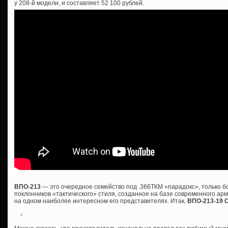
у 208-й модели, и составляет 52 100 рублей.
ВПО-213
— это очередное семейство под .366ТКМ «парадокс», только 
поклонников «тактического» стиля, созданное на базе современного ар
на одном наиболее интересном его представителях. Итак,
ВПО-213-19 