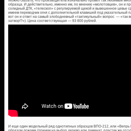
Можно сказать, что производитель изначально провел так любимый мно
образца. И действительно, именно им, по мнению «молотовцев», он и пр
солидный ДТК, «телескоп» с регулируемой щекой и вывешенное цевье сра
имеем переводчик огня с дополнительной клавишей под указательный пал
вот он и ответ на самый злободневный «тактикульный» вопрос — «так все
затвор!?»). Цена соответствующая — 93 800 рублей.
И еще один модельный ряд однотипных образцов ВПО-212, или «Вепрь 
образом ложами (причем на выбор дерево или ламинат, пластик же отсутс