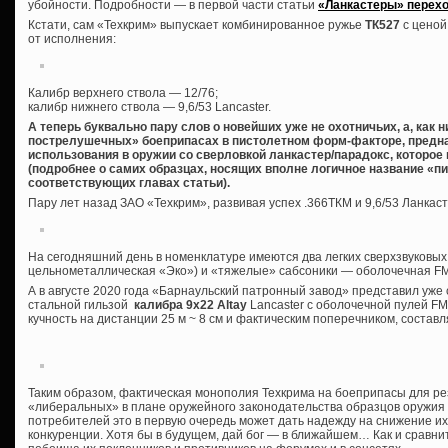
убойности. Подробности — в первой части статьи
«Ланкастеры» перехо
Кстати, сам «Техкрим» выпускает комбинированное ружье
ТК527
с ценой
от исполнения:
Калибр верхнего ствола — 12/76;
калибр нижнего ствола — 9,6/53 Lancaster.
А теперь буквально пару слов о новейших уже не охотничьих, а, как 
пострелушечных» боеприпасах в пистолетном форм-факторе, предна
использования в оружии со сверловкой ланкастер/парадокс, которое
(подробнее о самих образцах, носящих вполне логичное название «пи
соответствующих главах статьи).
Пару лет назад ЗАО «Техкрим», развивая успех .366ТКМ и 9,6/53 Ланкас
На сегодняшний день в номенклатуре имеются два легких сверхзвуковых
цельнометаллическая «Эко») и «тяжелые» сабсоники — оболочечная FMJ
А в августе 2020 года «Барнаульский патронный завод» представил уж
стальной гильзой
калибра 9х22 Altay
Lancaster с оболочечной пулей FMJ 
кучность на дистанции 25 м ~ 8 см и фактическим поперечником, состав
Таким образом, фактическая монополия Техкрима на боеприпасы для р
«либеральных» в плане оружейного законодательства образцов оружия о
потребителей это в первую очередь может дать надежду на снижение и
конкуренции. Хотя бы в будущем, дай бог — в ближайшем… Как и сравни