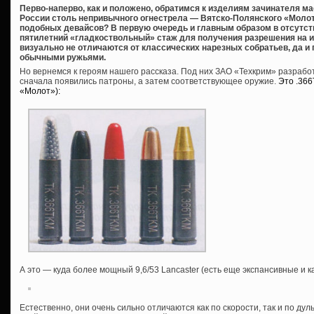
Перво-наперво, как и положено, обратимся к изделиям зачинателя м
России столь непривычного огнестрела — Вятско-Полянского «Молот
подобных девайсов? В первую очередь и главным образом в отсутст
пятилетний «гладкоствольный» стаж для получения разрешения на их 
визуально не отличаются от классических нарезных собратьев, да и
обычными ружьями.
Но вернемся к героям нашего рассказа. Под них ЗАО «Техкрим» разраб
сначала появились патроны, а затем соответствующее оружие.
Это .36
«Молот»):
А это — куда более мощный 9,6/53 Lancaster (есть еще экспансивные и 
Естественно, они очень сильно отличаются как по скорости, так и по дуль