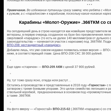
побоища их поклонников и противников на форумах и в соцсетях.
* * *
Примечание.
Во избежание путаницы сразу замечу, что ребята с «Мо
к ружьям, а с «парадоксом» к карабинам, поскольку какие-никакие на
Карабины «Молот-Оружие» .366ТКМ со с
На сегодняшний день в строю находятся как новейшие представители м
ветераны, в первую очередь созданное на базе без преувеличения лег
сверловкой «парадокс» (то есть не далее 140 миллиметров от дульного
законодательства — начинается участок с нарезами) под .366ТКМ. Подро
ВПО-208: нестандартный «парадокс»
.
Добавлю лишь, что уже совсем недавно появилась новая версия — ВПО-2
ниже, в соответствующей главе. Цена ВПО-208 СКС 38 000 рублей.
Еще один «старичок» —
ВПО-209 АКМ
с ценой 37 900 рублей.
Ну, тут тоже сразу ясно, откуда ноги растут…
Остались в производстве и представленные в 2018 году «
Горностаи
» с 
затвором с тремя боевыми упорами. Это целое семейство легоньких и р
ствольной коробкой, предназначенных в основном под «промежуточные»
а также .366ТКМ.
На фото вверху — «Горностай»
ВПО-215-02
(.366ТКМ «парадокс») со ст