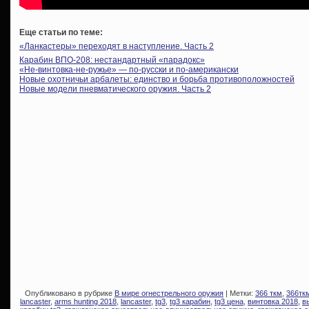
Еще статьи по теме:
«Ланкастеры» переходят в наступление. Часть 2
Карабин ВПО-208: нестандартный «парадокс»
«Не-винтовка-не-ружье» — по-русски и по-американски
Новые охотничьи арбалеты: единство и борьба противоположностей
Новые модели пневматического оружия. Часть 2
Опубликовано в рубрике
В мире огнестрельного оружия
| Метки:
366 ткм
,
366тк
lancaster
,
arms hunting 2018
,
lancaster
,
tg3
,
tg3 карабин
,
tg3 цена
,
винтовка 2018
,
в