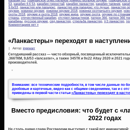
карабин tg3
,
гражданское огнестрельное длинноствольное оружие
,
гражданское о
53
,
карабин 9.6 53
,
карабин горностай
,
карабин ланкастер
,
карабин таежник
,
караб
9.6х53
,
ланкастер или парадокс
,
ланкастер или парадокс что лучше
,
ланкастер о
оружие
,
новинки оружие
,
новинки оружие 2018
,
новинки охотничьего оружия
,
нов
охоты 2018
,
оружие и охота 2018
,
оружие мира
,
оружие охота
,
оружие по страна
страны
,
отечественный карабин
,
отстрел ланкастеров
,
патрон 366
,
патрон 366 тк
карабины
,
русское оружие
,
свд ланкастер
,
стрельба ланкастер
,
тг3 ланкастер
,
те
Комментариев нет »
«Ланкастеры» переходят в наступлени
|
Автор:
ingewarr
Сегодняшний рассказ — чисто обзорный, посвященный исключитель
.366ТКМ, 9,6/53 «lancaster», а также 345ТК и 9х22 Altay 2020 и 2021 г
производителей.
Внимание: все технические подробности, в том числе данные по б
дробовые и картечные, видео как с общими сведениями, так и с от
приведены в первой части статьи
«Ланкастеры» переходят в насту
Вместо предисловия: что будет с «л
2022 годах
Не столь давно глава Росгвардии выступил с такой вот инициативой: