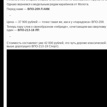
Однако вернемся к модельным рядам карабинов от Молота.
Перед нами —
ВПО-209 Л АКМ
.
Цена — 37 900 рублей — точно такая же, как и у «парадокса» ВПО-209.
Теперь пару слов о своеобразном «гибриде», сочетающем как сверловку «
один —
ВПО-213-18 ЛП
:
Стоимость составляет уже 42 000 рублей, что чуть дороже классической
выше дорогущего ВПО-213-19 Спорт).