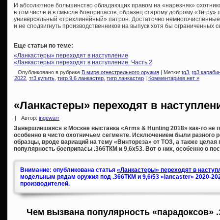
И абсолютное большинство обладающих правом на «нарезняк» охотников
в том числе и в смысле боеприпасов, образец старому доброму «Тигру» 
универсальный «трехлинейный» патрон. Достаточно немногочисленные 
и не сподвигнуть производственников на выпуск хотя бы ограниченных 
Еще статьи по теме:
«Ланкастеры» переходят в наступление
«Ланкастеры» переходят в наступление. Часть 2
Опубликовано в рубрике
В мире огнестрельного оружия
| Метки:
tg3
,
tg3 караби
2022
,
тг3 купить
,
тигр 9.6 ланкастер
,
тигр ланкастер
|
Комментариев нет »
«Ланкастеры» переходят в наступлен
|
Автор:
ingewarr
Завершившаяся в Москве выставка «Arms & Hunting 2018» как-то не п
особенно в чисто охотничьем сегменте. Исключением были разного 
образцы, вроде вариаций на тему «Винтореза» от ТОЗ, а также целая
популярность боеприпасы .366ТКМ и 9,6х53. Вот о них, особенно о по
Внимание: опубликована статья
«Ланкастеры» переходят в наступл
модельным рядам оружия под .366ТКМ и 9,6/53 «lancaster» 2020-20
производителей.
Чем вызвана популярность «парадоксов» .