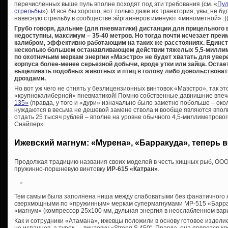
перечисленных выше пуль вполне походят под эти требования (см. «
Пул
стрельбы
»). И все бы хорошо, вот только даже их траектория, увы, не б
навесную стрельбу в сообществе эйрганнеров именуют «минометной» :))
Грубо говоря, дальние (для пневматики) дистанции для прицельного
недоступны, максимум – 35-40 метров. Но тогда почти исчезает пре
калибром, эффективно работающим на таких же расстояниях. Единс
несколько большем останавливающем действии тяжелых 5,5-миллим
по охотничьим меркам энергии «Маэстро» не будет хватать для увер
корпуса более-менее серьезной добычи, вроде утки или зайца. Остаетс
выцеливать подобных животных и птиц в голову либо довольствоват
дроздами.
Но вот уж чего не отнять у безлицензионных винтовок «Маэстро», так 
«крупнокалиберной» пневматикой! Помню собственные давнишние впе
135»
(правда, у того и «дури» изначально было заметно побольше – окол
нуждаются в весьма не дешевой замене ствола и вообще являются впол
отдать 25 тысяч рублей – вполне на уровне обычного 4,5-миллиметрово
Снайпер».
Ижевский магнум: «Мурена», «Барракуда», теперь 
Продолжая традицию названия своих моделей в честь хищных рыб, ООО
пружинно-поршневую винтовку
ИР-615 «Катран»
.
Тем самым была заполнена ниша между слабоватыми без фанатичного 
сверхмощными по «пружинным» меркам супермагнумами МР-515 «Барраку
«магнум» (компрессор 25х100 мм, дульная энергия в неослабленном вар
Как и сотрудники «Атамана», ижевцы положили в основу готовое издели