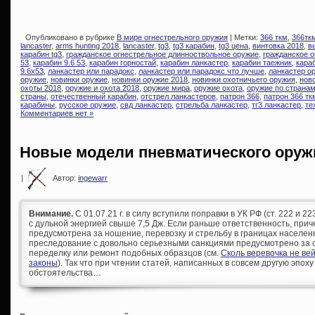
Опубликовано в рубрике
В мире огнестрельного оружия
| Метки:
366 ткм
,
366тк
lancaster
,
arms hunting 2018
,
lancaster
,
tg3
,
tg3 карабин
,
tg3 цена
,
винтовка 2018
,
в
карабин tg3
,
гражданское огнестрельное длинноствольное оружие
,
гражданское о
53
,
карабин 9.6 53
,
карабин горностай
,
карабин ланкастер
,
карабин таежник
,
караб
9.6х53
,
ланкастер или парадокс
,
ланкастер или парадокс что лучше
,
ланкастер о
оружие
,
новинки оружие
,
новинки оружие 2018
,
новинки охотничьего оружия
,
нов
охоты 2018
,
оружие и охота 2018
,
оружие мира
,
оружие охота
,
оружие по страна
страны
,
отечественный карабин
,
отстрел ланкастеров
,
патрон 366
,
патрон 366 тк
карабины
,
русское оружие
,
свд ланкастер
,
стрельба ланкастер
,
тг3 ланкастер
,
те
Комментариев нет »
Новые модели пневматического оруж
|
Автор:
ingewarr
Внимание.
С 01.07.21 г. в силу вступили поправки в УК РФ (ст. 222 и 
с дульной энергией свыше 7,5 Дж. Если раньше ответственность, при
предусмотрена за ношение, перевозку и стрельбу в границах населен
преследование с довольно серьезными санкциями предусмотрено за с
переделку или ремонт подобных образцов (см.
Сколь веревочка не ве
законы
). Так что при чтении статей, написанных в совсем другую эпоху
обстоятельства…