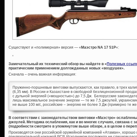
Существуют и «полимерная» версия — «
Маэстро NA 17 51P
«:
Замечательный их технический обзор вы найдете в «
Полезных ссыл
практическим применением долгожданных новых «воздушек».
Сначала – очень важная информация:
Пружинно-поршневые винтовки выпускаются, как правило, в трех калибра
(6,35 мм). В России и Казахстане в свободной безлицензионной прода
с дульной энергией («мощностью») до 7,5 Дж. Белорусские законода
лишь максимальное значение энергии — те же 7,5 джоулей, украинские
не выше 100 м/с, российские – энергию не более 3 Дж (примерно те же 
В соответствии с законодательством винтовки «Маэстро» ослаблены
джоулей. Методика ослабления, как и во многих случаях, связана с
(подробности смотрите в упомянутом выше обзоре, а в целом о пере
Производятся они российской оружейной компанией «Атаман», хорошо 
предварительной накачкой PCP. Исходником послужила не слишком расп