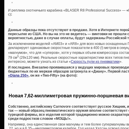
И реплика охотничьего карабина «BLASER R8 Professional Success» —
«
с)
:
Данные образцы пока отсутствуют в продаже. Хотя в Интернете поро
пересылке из США. Но вы на это не ведитесь — винтовки не прошли 
вероятностью, даже в случае оплаты, будут задержаны Российской 
За исключением моделей «AM03» и «AR8» для всех новых оснащенных 
декларирует одинаковые скоростные показатели в 400 (!) метров в секунд
«магнумов», что для «суперов», хотя у первых объем компрессора соста
3
79 см
(29х120 мм). Реальные скоростные характеристики всех типов пне
интересно, можете узнать из статьи «
Скорость пули из пневматики
».
И последнее. Внезапно проявившаяся у ведущих мировых производи
бюджетных по их меркам образцов затронула и «Диану». Первой ласт
«Diana 250»
, он же «Two-Fifty» (на фото):
Новая 7,62-миллиметровая пружинно-поршневая в
Собственно, английскому Carnovore соответствует русское Хищник, 
так — новый образец пневматического оружия вполне соответствует
турецкой фирмы, все изделия которой традиционно можно охаракте
среди подростков словом «МОЩЬ!».
Например, она единственная свои магнумы и тем более супермагнумы вы
.22, но и в 6,35—миллиметровом калибре. Год назад Хатсан освоил про