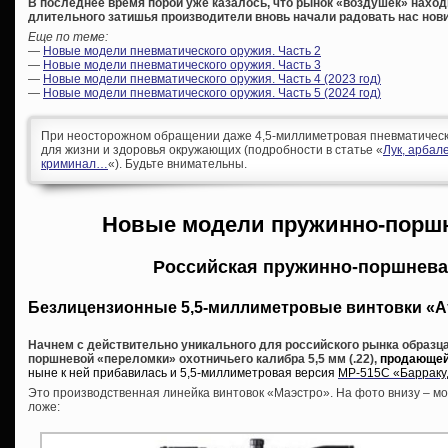
В последнее время порой уже казалось, что рынок «воздушек» находи
длительного затишья производители вновь начали радовать нас нов
Еще по теме:
—
Новые модели пневматического оружия. Часть 2
—
Новые модели пневматического оружия. Часть 3
—
Новые модели пневматического оружия. Часть 4 (2023 год)
—
Новые модели пневматического оружия. Часть 5 (2024 год)
При неосторожном обращении даже 4,5-миллиметровая пневматическа
для жизни и здоровья окружающих (подробности в статье «
Лук, арбал
криминал…
«). Будьте внимательны.
Новые модели пружинно-порш
Российская пружинно-поршнева
Безлицензионные 5,5-миллиметровые винтовки «А
Начнем с действительно уникального для российского рынка образца
поршневой «переломки» охотничьего калибра 5,5 мм (.22),
продающейс
ныне к ней прибавилась и 5,5-миллиметровая версия
МР-515С «Барраку
Это производственная линейка винтовок «Маэстро». На фото внизу – мо
ложе: