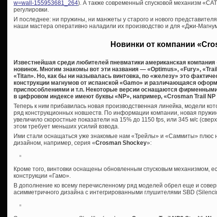
w=wall-155953681_264
). А также современный спусковой механизм «C
регулировки.
И последнее: ни пружины, ни манжеты у старого и нового представител
наши мастера оперативно наладили их производство и для «Джи-Магну
Новинки от компании «Cr
Известнейшая среди любителей пневматики американская компания 
новинок. Многим знакомы вот эти названия — «Optimus», «Fury», «Trai
«Titan». Но, как бы ни называлась винтовка, по «железу» это фактич
конструкции магнумов от испанской «Gamo» и различающаяся офор
приспособлениями и т.п. Некоторые версии оснащаются фирменными 
в цифровом индексе имеют буквы «NP», например, «Crosman Trail N
Теперь к ним прибавилась новая производственная линейка, модели кото
ряд конструкционных новшеств. По информации компании, новая пружин
увеличило скоростные показатели на 15% до 1150 fps, или 345 м/с (сверх
этом требует меньших усилий взвода.
Ими стали оснащаться уже знакомые нам «Трейлы» и «Саммиты» плюс 
дизайном, например, серия «
Crosman Shockey
»:
Кроме того, винтовки оснащены обновленным спусковым механизмом, е
конструкции «Гамо».
В дополнение ко всему перечисленному ряд моделей обрел еще и сове
асимметричного дизайна с интегрированными глушителями SBD (Silencing