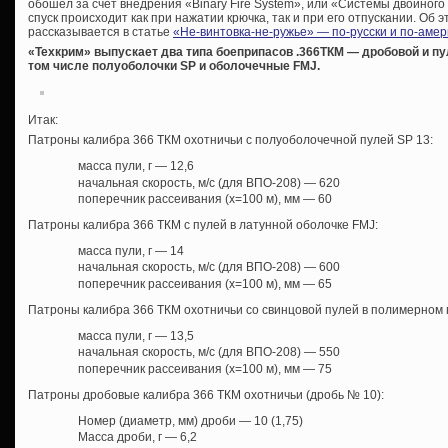
обошел за счет внедрения «Binary Fire System», или «Системы двойного 
спуск происходит как при нажатии крючка, так и при его отпускании. Об 
рассказывается в статье
«Не-винтовка-не-ружье» — по-русски и по-амер
«Техкрим» выпускает два типа боеприпасов .366ТКМ — дробовой и пу
том числе полуоболочки SP и оболочечные FMJ.
Итак:
Патроны калибра 366 ТКМ охотничьи с полуоболочечной пулей SP 13:
масса пули, г — 12,6
начальная скорость, м/с (для ВПО-208) — 620
поперечник рассеивания (х=100 м), мм — 60
Патроны калибра 366 ТКМ с пулей в латунной оболочке FMJ:
масса пули, г — 14
начальная скорость, м/с (для ВПО-208) — 600
поперечник рассеивания (х=100 м), мм — 65
Патроны калибра 366 ТКМ охотничьи со свинцовой пулей в полимерном 
масса пули, г — 13,5
начальная скорость, м/с (для ВПО-208) — 550
поперечник рассеивания (х=100 м), мм — 75
Патроны дробовые калибра 366 ТКМ охотничьи (дробь № 10):
Номер (диаметр, мм) дроби — 10 (1,75)
Масса дроби, г — 6,2