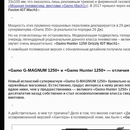
33х100 мм, что оказалось лишь рекламным трюком) и фирменной газовой 
«Мощная пневматика: винтовки «Gamo Maсh1»
). В 2017 пришел через 
Fusion IGT Mach1
»:
Мощность этих пружинно-поршневых переломок декларируется в 29 джоул
супермагнума «Diana 350» (в реальности порядка 26 Дж).
Но на этом испанцы не остановились. Модернизации подверглись теперь
очередь легендарный родоначальник данного класса пневматики – велик
звучит очень внушительно: «
Gamo Hunter 1250 Grizzly IGT Mach1
».
А новейшая полимерная версия с обновленным дизайном получила на
«Gamo G-MAGNUM 1250» и «Gamo Hunter 1250» — отличия
Новый испанский супермагнум «Gamo G-MAGNUM 1250» буквально на
оружейных магазинах. Естественно, градус интереса к нему резко по
вдвое ниже, чем у предшественника — великого «Gamo Hunter 1250» (
десятилетия назад собственно и стал основоположником класса с
винтовок.
А действительно, в чем тут причина? Дело в том, что многие считают «Д
осовремененной версией «Хантера» в полимерной ложе, как было с
«Ga