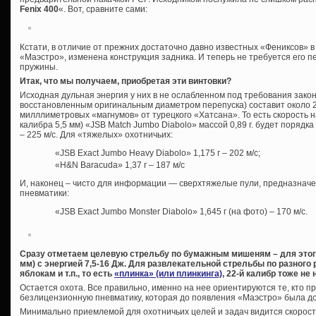
Fenix 400
«. Вот, сравните сами:
Кстати, в отличие от прежних достаточно давно известных «Фениксов» в 
«Маэстро», изменена конструкция задника. И теперь не требуется его п
пружины.
Итак, что мы получаем, приобретая эти винтовки?
Исходная дульная энергия у них в не ослабленном под требования зако
восстановленным оригинальным диаметром перепуска) составит около 2
милллиметровых «магнумов» от турецкого «Хатсана». То есть скорость н
калибра 5,5 мм) «JSB Match Jumbo Diabolo» массой 0,89 г. будет порядка 2
– 225 м/с. Для «тяжелых» охотничьих:
«JSB Exact Jumbo Heavy Diabolo» 1,175 г – 202 м/с;
«H&N Baracuda» 1,37 г – 187 м/с
И, наконец – чисто для информации — сверхтяжелые пули, предназнач
пневматики:
«JSB Exact Jumbo Monster Diabolo» 1,645 г (на фото) – 170 м/с.
Сразу отметаем целевую стрельбу по бумажным мишеням – для этого 
мм) с энергией 7,5-16 Дж. Для развлекательной стрельбы по разного
яблокам и т.п., то есть
«плинка» (или плинкинга)
, 22-й калибр тоже не 
Остается охота. Все правильно, именно на нее ориентируются те, кто п
безлицензионную пневматику, которая до появления «Маэстро» была до
Минимально приемлемой для охотничьих целей и задач видится скорость 