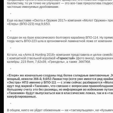
баллистику, то уж точно не улучшает — это все-таки прерогатива гладко
частенько именуемых дробовиками.
Еще на выставке «Охота и Оружие 2017» компания «Молот Оружие» пре
«Егерь» (ВПО-223) под 9,6/53.
Создан он на базе классического болтового карабина ВПО-114. Ну прямо 
тогда часть ВПО-223 шла в эргономичной ламинатной ложе от компании 
Кстати, на «Arms & Hunting 2018» компания представила и целое семейс
с компактной ствольной коробкой
«Горностай»
(фото внизу), предназна
калибры .223 Rem, 7,62х39, «Грендель», а также .366ТКМ.
«
Егеря» же изначально созданы под более солидные винтовочные .308W
мощный, нежели 366-й, 9,6/53 Ланкастер (хотя уже имеется ряд край
«Экстра» НПЗ именно у ВПО-111 — с этим сейчас разбираются «Молот
идут под маркой «Таежник», что связано с вопросами правообладания,
большому счету это без разницы, но информация во избежание путани
«Таежники» будут выпускаться как в классических ложах, так и в «та
камуфлированных.
В общем, никто не уйдет обиженным — ни «тактикульщики», ни «Кузьмичи