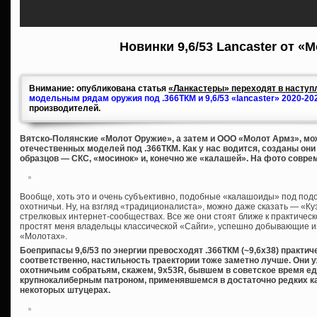
Новинки 9,6/53 Lancaster от «
Внимание: опубликована статья
«Ланкастеры» переходят в наступл
модельным рядам оружия под .366ТКМ и 9,6/53 «lancaster» 2020-20
производителей.
Вятско-Полянские «Молот Оружие», а затем и ООО «Молот Армз», мож
отечественных моделей под .366ТКМ. Как у нас водится, созданы он
образцов — СКС, «мосинок» и, конечно же «калашей». На фото совре
Вообще, хоть это и очень субъективно, подобные «калашоиды» под под
охотничьи. Ну, на взгляд «традиционалиста», можно даже сказать — «Куз
стрелковых интернет-сообществах. Все же они стоят ближе к практическ
простят меня владельцы классической «Сайги», успешно добывающие из 
«Молотах».
Боеприпасы 9,6/53 по энергии превосходят .366ТКМ (~9,6х38) практич
соответственно, настильность траектории тоже заметно лучше. Они 
охотничьим собратьям, скажем, 9х53R, бывшем в советское время 
крупнокалиберным патроном, применявшемся в достаточно редких к
некоторых штуцерах.