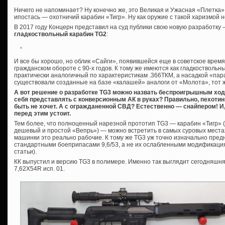
Ничего не напоминает? Ну конечно же, это Великая и Ужасная «Плетка»,
ипостась — охотничий карабин «Тигр». Ну как оружие с такой харизмой 
В 2017 году Концерн представил на суд публики свою новую разработку
гладкоствольный карабин TG2
:
И все бы хорошо, но облик «Сайги», появившейся еще в советское время
гражданском обороте с 90-х годов. К тому же имеются как гладкоствольны
практически аналогичный по характеристикам .366ТКМ, а насадкой «пар
существовали созданные на базе «калашей» аналоги от «Молота», тот 
А вот решение о разработке TG3 можно назвать беспроигрышным ход
себя представлять с конверсионным АК в руках? Правильно, пехотин
быть не хочет. А с огражданенной СВД? Естественно — снайпером! И, 
перед этим устоит.
Тем более, что полноценный нарезной прототип TG3 — карабин «Тигр» (к
дешевый и простой «Вепрь») — можно встретить в самых суровых местах
машинки это реально рабочие. К тому же TG3 уж точно изначально пр
стандартными боеприпасами 9,6/53, а не их ослабленными модификаци
статьи).
КК выпустил и версию TG3 в полимере. Именно так выглядит сегодняшня
7,62Х54R исп. 01.