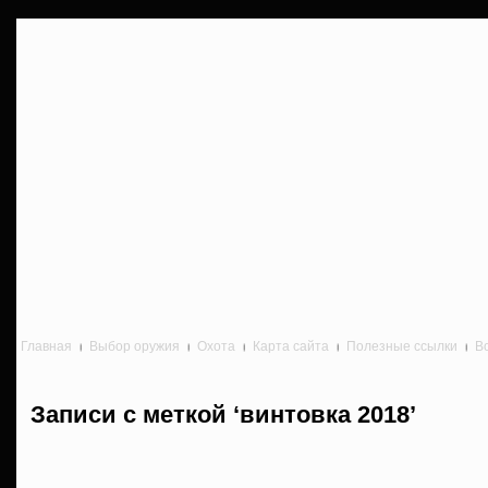
Главная
Выбор оружия
Охота
Карта сайта
Полезные ссылки
В
Записи с меткой ‘винтовка 2018’