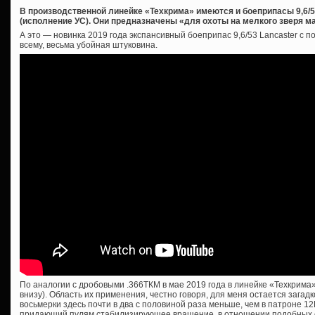
В производственной линейке «Техкрима» имеются и боеприпасы 9,6/
(исполнение УС). Они предназначены «для охоты на мелкого зверя ма
А это — новинка 2019 года экспансивный боеприпас 9,6/53 Lancaster с 
всему, весьма убойная штуковина.
По аналогии с дробовыми .366ТКМ в мае 2019 года в линейке «Техкрима»
внизу). Область их применения, честно говоря, для меня остается загадк
восьмерки здесь почти в два с половиной раза меньше, чем в патроне 12
придающий пулям стабилизирующее вращение, в отношении подобных с