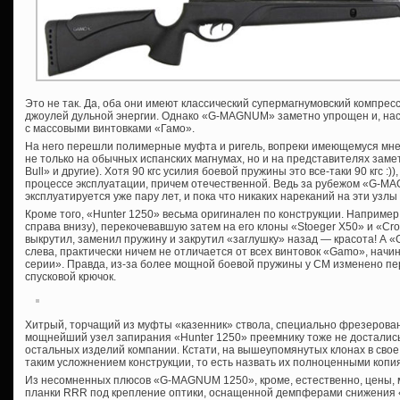
Это не так. Да, оба они имеют классический супермагнумовский компре
джоулей дульной энергии. Однако «G-MAGNUM» заметно упрощен и, нас
с массовыми винтовками «Гамо».
На него перешли полимерные муфта и ригель, вопреки имеющемуся мн
не только на обычных испанских магнумах, но и на представителях зам
Bull» и другие). Хотя 90 кгс усилия боевой пружины это все-таки 90 кгс :))
процессе эксплуатации, причем отечественной. Ведь за рубежом «G-
эксплуатируется уже пару лет, и пока что никаких нареканий на эти узлы
Кроме того, «Hunter 1250» весьма оригинален по конструкции. Наприме
справа внизу), перекочевавшую затем на его клоны «Stoeger Х50» и «Cro
выкрутил, заменил пружину и закрутил «заглушку» назад — красота! А 
слева, практически ничем не отличается от всех винтовок «Gamo», начин
серии». Правда, из-за более мощной боевой пружины у СМ изменено пер
спусковой крючок.
Хитрый, торчащий из муфты «казенник» ствола, специально фрезерован
мощнейший узел запирания «Hunter 1250» преемнику тоже не достались
остальных изделий компании. Кстати, на вышеупомянутых клонах в свое
таким усложнением конструкции, то есть назвать их полноценными копи
Из несомненных плюсов «G-MAGNUM 1250», кроме, естественно, цены, 
планки RRR под крепление оптики, оснащенной демпферами снижения 