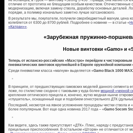
не испанцев, а турок — винтовку «
Strong S 450″. Правда, она является 
отличие от прототипа не блещущим особым качеством. Отечественные 
модернизацию, включая замену ствола, доработку основных деталей. Ложу
порядке, а полимер изначально заметно лучше хатсановского.
В результате мы, покупатели, получили сверхбюджетный магнум, цена к
колеблется от 6300 до 8700 рублей. Подробнее о новинке — в статье «
Н
«Катран»»
.
«Зарубежная пружинно-поршнев
Новые винтовки «Gamo» и «S
Теперь от испанско-российских «Маэстро» перейдем к чистокровны
пневматических винтовок крупнейшей в Европе оружейной компании 
Среди пневматики класса «магнум» выделяется «
Gamo
Black 1000 MAX
В принципе, от предшествующих гамовских моделей данного сегмента е
ложе, по стилистике сходное с таковыми у куда более
мощной «черной с
крепления оптического прицела и, конечно, жутко модная нынче откро
«глушитель», оснащенный еще и подобием огнестрельного ДТК (дульный
Последний, несмотря на явное усложнение процедуры чистки ствола и «
более популярным. Вот еще одна новинка 2017 года – «
Gamo Socom St
Как видите, здесь также присутствует «ДТК». Плюс, наряду с предустан
прицельные приспособления. В остальном «Шторм» не отличается от мо