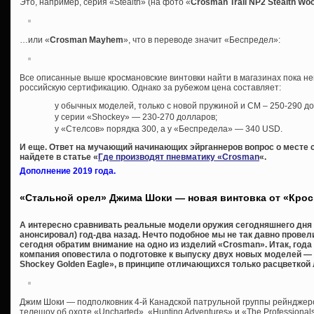
Это, например, серия «Stealth» (на фото «
Crosman Trail NP2 Stealth Wo
…или «
Crosman Mayhem
», что в переводе значит «Беспредел»:
Все описанные выше кросмановские винтовки найти в магазинах пока н
российскую сертификацию. Однако за рубежом цена составляет:
у обычных моделей, только с новой пружиной и СМ – 250-290 д
у серии «Shockey» — 230-270 долларов;
у «Стелсов» порядка 300, а у «Беспредела» — 340 USD.
И еще. Ответ на мучающий начинающих эйрганнеров вопрос о месте 
найдете в статье «
Где производят пневматику «Crosman
«.
Дополнение 2019 года.
«Стальной орел» Джима Шоки — новая винтовка от «Кро
А интересно сравнивать реальные модели оружия сегодняшнего дня с
анонсировал) год-два назад. Нечто подобное мы не так давно провел
сегодня обратим внимание на одно из изделий «Crosman». Итак, года
компания оповестила о подготовке к выпуску двух новых моделей — «
Shockey Golden Eagle», в принципе отличающихся только расцветкой 
Джим Шоки — подполковник 4-й Канадской патрульной группы рейнджер
телешоу об охоте «Uncharted», «Hunting Adventures» и «The Professional