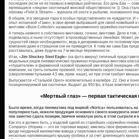
последних (если не из первых) в мировых рейтингах. Его дочь Ева — сов
являющаяся «лицом» охотничьей женской общественности :)). Она стала
обложку «Field & Stream» – журнала об охоте и рыбалке, основанного еще
В общем, эта звездная пара в особых представлениях не нуждается. И 
опыт испанской «Гамо», в свое время выбравшей для своей новейшей и 
винтовки «Bone Collector» название одноименного оружейно-охотничьег
А теперь немного о собственно винтовках, точнее, винтовке. Дело в том,
подевалась и ныне отсутствует в производственных линейках. Может, 
сущностей сверх необходимого», ведь в дискриминации по половому пр
компанию даже в страшном сне не привидится. К тому же сама Ева предп
расставалась, даже будучи на 7-м месяце беременности.
Итак, «
Jim Shockey Steel Eagle
» (на фото вверху) типичный представит
модельных рядов пневматических пружинно-поршневых винтовок класса
«глушителем» и фирменной газовой пружиной уже второй генерации «Nitr
компании, на треть сильнее прежней, что увеличило скоростные показате
(сверхлегкими пульками 4,5 мм, прим. наше), но при этом требует меньш
Выпускается «Стальной Орел» исключительно в калибре .22. Оно и понят
позиционируемой как охотничья. Выдает до 950 fps, в базе комплектует
«Мертвый глаз» — первая тактическая 
Было время, когда пневматика под маркой «Norica» пользовалась н
популярностью, нежели продукция основного своего конкурента-зем
она заметно сдала позиции, причем немалую роль в этом сыграли и
Как это и должно быть, у изделий одной из старейших «оружейно-пневма
Company» (Норика — это ее торговая марка), имелись свои фирменные о
вроде неудачной кинематики взвода у переломок или прикольного «клипа
несколько напоминающего крышку гробика и за счет длиннющего канал