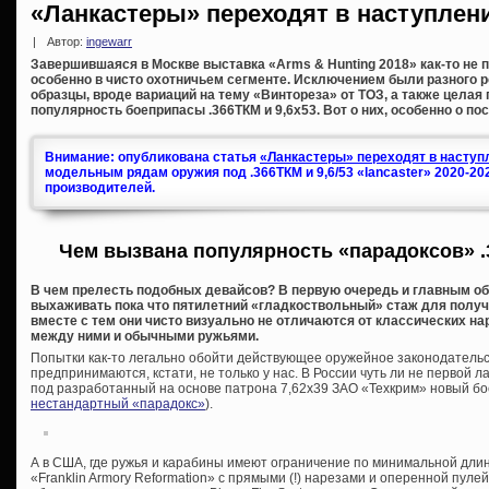
«Ланкастеры» переходят в наступлен
|
Автор:
ingewarr
Завершившаяся в Москве выставка «Arms & Hunting 2018» как-то не п
особенно в чисто охотничьем сегменте. Исключением были разного 
образцы, вроде вариаций на тему «Винтореза» от ТОЗ, а также целая
популярность боеприпасы .366ТКМ и 9,6х53. Вот о них, особенно о по
Внимание: опубликована статья
«Ланкастеры» переходят в наступл
модельным рядам оружия под .366ТКМ и 9,6/53 «lancaster» 2020-20
производителей.
Чем вызвана популярность «парадоксов» .
В чем прелесть подобных девайсов? В первую очередь и главным об
выхаживать пока что пятилетний «гладкоствольный» стаж для получе
вместе с тем они чисто визуально не отличаются от классических на
между ними и обычными ружьями.
Попытки как-то легально обойти действующее оружейное законодательс
предпринимаются, кстати, не только у нас. В России чуть ли не первой л
под разработанный на основе патрона 7,62х39 ЗАО «Техкрим» новый бо
нестандартный «парадокс»
).
А в США, где ружья и карабины имеют ограничение по минимальной дли
«Franklin Armory Reformation» с прямыми (!) нарезами и оперенной пуле