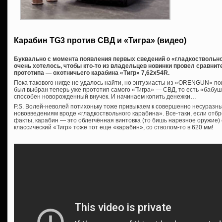
Карабин TG3 против СВД и «Тигра» (видео)
Буквально с момента появления первых сведений о «гладкоствольном
очень хотелось, чтобы кто-то из владельцев новинки провел сравнит
прототипа — охотничьего карабина «Тигр» 7,62х54R.
Пока такового нигде не удалось найти, но энтузиасты из «ORENGUN» по
был выбран теперь уже прототип самого «Тигра» — СВД, то есть «бабушка
способен новорожденный внучек. И начинаем копить денежки…
P.S. Волей-неволей потихоньку тоже привыкаем к совершенно несуразн
нововведениям вроде «гладкоствольного карабина». Все-таки, если отб
факты, карабин — это облегчённая винтовка (то бишь нарезное оружие) 
классический «Тигр» тоже тот еще «карабин», со стволом-то в 620 мм!