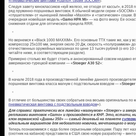
«Пневматические винтовки «Gamo»: серия SOCOM»
).
Следуя завету киноклассиков «куй железо, не отходя от кассы!», в 2018
ряд пружинно-поршневых винтовок. К обычной модели серии «SOCOM» б
«глушителем» от нынешней линейки «Maxxim» и «тактические» сошки. В
очередная новейшая модель «
Gamo HPA Mi
» — на фото внизу. Ее осна
снижения отдачи для оптического прицела RRR.
Но вернемся к «Black 1000 MAXXIM». Его основные ТТХ такие же, как у в
компрессор 25х100 мм, энергия около 20 Дж, скорость «полуграммом» до
отечественных оружейных магазинах по цене 13 тысяч рублей (о его 10
читайте ниже, в соответствующем разделе).
Примерно столько же будет стоить и анонсированный совсем недавно ег
американско-турецкой компании — «
Stoeger A30 S2
«:
В начале 2018 года в производственной линейке данного производител
поршневая винтовка класса магнум с подствольным взводом — «
Stoeger
В отличие от большинства своих собратьев она весьма оригинальна по к
пневматическая винтовка с подствольным взводом
«).
Для справки: практически все линейки «магнумов» «
Stoeger» и амер
репликами винтовок «
Gamo» и производятся в КНР. Это, кстати, ни
клон германской «Дианы 350» — самый дешевый на планете
суперм
идеальным вариантом для небогатого новичка, мечтающего о могу
Теперь познакомимся с куда более серьезными образцами. Пару лет на
(охотник на кабанов) представила в США свою новую разработку – винто