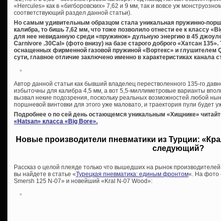
«Hercules» как в «бигборовских» 7,62 и 9 мм, так и вовсе уж монструозном
соответствующий раздел данной статьи).
Но самым удивительным образцом стала уникальная пружинно-порш
калибра, то бишь 7,62 мм, что тоже позволило отнести ее к классу «
для нее невиданную среди «пружинок» дульную энергию в 45 джоуле
Carnivore .30Cal» (фото внизу) на базе старого доброго «Хатсан 135».
оснащенных фирменной газовой пружиной «Вортекс» и глушителем QE 
сути, главное отличие заключено именно в характеристиках канала с
Автор данной статьи как бывший владелец перестволенного 135-го давн
избыточны для калибра 4,5 мм, а вот 5,5-миллиметровые варианты вполн
вызвал некие подозрения, поскольку реальных возможностей любой ны
поршневой винтовки для этого уже маловато, и траектория пули будет уж
Подробнее о по сей день остающемся уникальным «Хищнике» читайт
«Hatsan» класса «Big Bore».
Новые производители пневматики из Турции: «Крал
следующий?
Рассказ о целой плеяде только что вышедших на рынок производителей
вы найдете в статье «
Турецкая пневматика: единым фронтом
«. На фото
Smersh 125 N-07» и новейший «Kral N-07 Wood»: