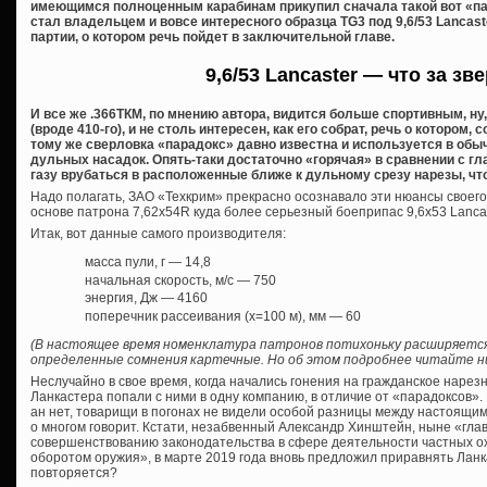
имеющимся полноценным карабинам прикупил сначала такой вот «пар
стал владельцем и вовсе интересного образца TG3 под 9,6/53 Lancas
партии, о котором речь пойдет в заключительной главе.
9,6/53 Lancaster — что за зв
И все же .366ТКМ, по мнению автора, видится больше спортивным, ну
(вроде 410-го), и не столь интересен, как его собрат, речь о котором, 
тому же сверловка «парадокс» давно известна и используется в обы
дульных насадок. Опять-таки достаточно «горячая» в сравнении с 
газу врубаться в расположенные ближе к дульному срезу нарезы, чт
Надо полагать, ЗАО «Техкрим» прекрасно осознавало эти нюансы своего
основе патрона 7,62х54R куда более серьезный боеприпас 9,6х53 Lancast
Итак, вот данные самого производителя:
масса пули, г — 14,8
начальная скорость, м/с — 750
энергия, Дж — 4160
поперечник рассеивания (х=100 м), мм — 60
(В настоящее время номенклатура патронов потихоньку расширяется
определенные сомнения картечные. Но об этом подробнее читайте ни
Неслучайно в свое время, когда начались гонения на гражданское нарез
Ланкастера попали с ними в одну компанию, в отличие от «парадоксов». 
ан нет, товарищи в погонах не видели особой разницы между настоящи
о многом говорит. Кстати, незабвенный Александр Хинштейн, ныне «глав
совершенствованию законодательства в сфере деятельности частных о
оборотом оружия», в марте 2019 года вновь предложил приравнять Ланк
повторяется?