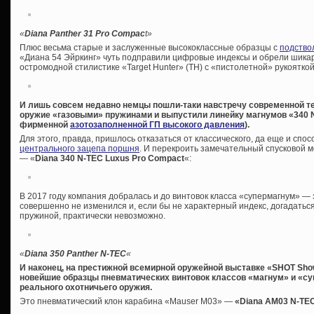
«
Diana Panther 31 Pro Compac
t»
Плюс весьма старые и заслуженные высококлассные образцы с
подство
«Диана 54 Эйркинг» чуть подправили цифровые индексы и обрели шикар
остромодной стилистике «Target Hunter» (ТН) с «пистолетной» рукоятко
И лишь совсем недавно немцы пошли-таки навстречу современной т
оружие «газовыми» пружинами и выпустили линейку магнумов «340 N
фирменной
азотозаполненной ГП высокого давления
).
Для этого, правда, пришлось отказаться от классического, да еще и сп
центрального зацепа поршня
. И перекроить замечательный спусковой 
— «
Diana 340 N-TEC Luxus Pro Compact
«:
В 2017 году компания добралась и до винтовок класса «супермагнум» —
совершенно не изменился и, если бы не характерный индекс, догадаться
пружиной, практически невозможно.
«
Diana 350 Panther N-TEC
«
И наконец, на престижной всемирной оружейной выставке «SHOT Sh
новейшие образцы пневматических винтовок классов «магнум» и «с
реального охотничьего оружия.
Это пневматический клон карабина «Mauser M03» —
«Diana AM03 N-TE