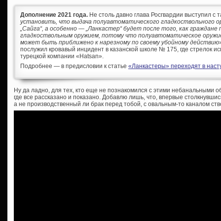
Дополнение 2021 года.
Не столь давно глава Росгвардии выступил с т
установить, что выдача полуавтоматического гладкоствольного ор
„Сайга“, а особенно — „Ланкастер“ будет после того, как граждане
гладкоствольным оружием, потому что полуавтоматическое оружи
может быть приближено к нарезному по своему убойному действию
послужил кровавый инцидент в казанской школе № 175, где стрелок ис
турецкой компании «Hatsan».
Подробнее — в предисловии к статье
«Ланкастеры» переходят в насту
Ну да ладно, для тех, кто еще не познакомился с этими небанальными 
где все рассказано и показано. Добавлю лишь, что, впервые столкнувш
а не производственный ли брак перед тобой, с овальным-то каналом ст