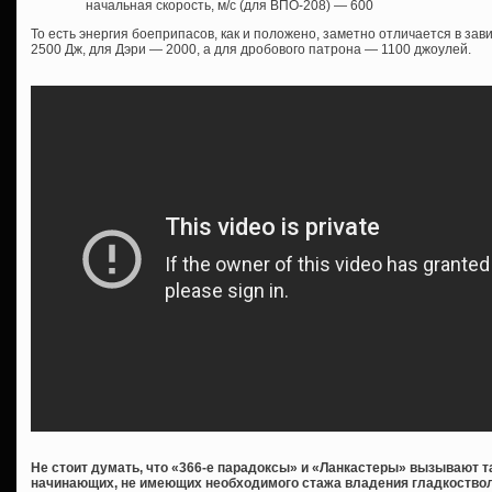
начальная скорость, м/с (для ВПО-208) — 600
То есть энергия боеприпасов, как и положено, заметно отличается в зав
2500 Дж, для Дэри — 2000, а для дробового патрона — 1100 джоулей.
Не стоит думать, что «366-е парадоксы» и «Ланкастеры» вызывают 
начинающих, не имеющих необходимого стажа владения гладкостволо