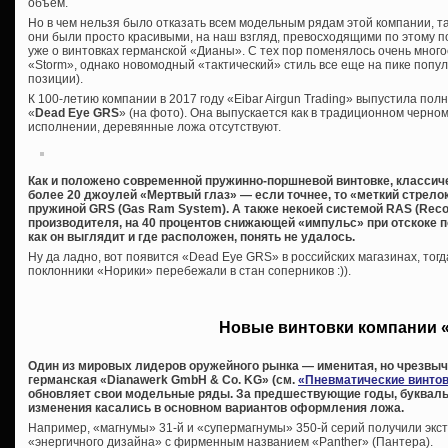
объем.
Но в чем нельзя было отказать всем модельным рядам этой компании, та
они были просто красивыми, на наш взгляд, превосходящими по этому п
уже о винтовках германской «Дианы». С тех пор поменялось очень многое
«Storm», однако новомодный «тактический» стиль все еще на пике попул
позиции).
К 100-летию компании в 2017 году «Eibar Airgun Trading» выпустила по
«
Dead Eye GRS
» (на фото). Она выпускается как в традиционном черно
исполнении, деревянные ложа отсутствуют.
Как и положено современной пружинно-поршневой винтовке, классиче
более 20 джоулей «Мертвый глаз» — если точнее, то «меткий стрело
пружиной GRS (Gas Ram System). А также некоей системой RAS (Recoi
производителя, на 40 процентов снижающей «импульс» при отскоке п
как он выглядит и где расположен, понять не удалось.
Ну да ладно, вот появится «Dead Eye GRS» в российских магазинах, тогд
поклонники «Норики» перебежали в стан соперников :)).
Новые винтовки компании 
Один из мировых лидеров оружейного рынка — именитая, но чрезвы
германская «Dianawerk GmbH & Co. KG» (см.
«Пневматические винтов
обновляет свои модельные ряды. За предшествующие годы, букваль
изменения касались в основном вариантов оформления ложа.
Например, «магнумы» 31-й и «супермагнумы» 350-й серий получили экст
«энергичного дизайна» с фирменным названием «Panther» (Пантера).