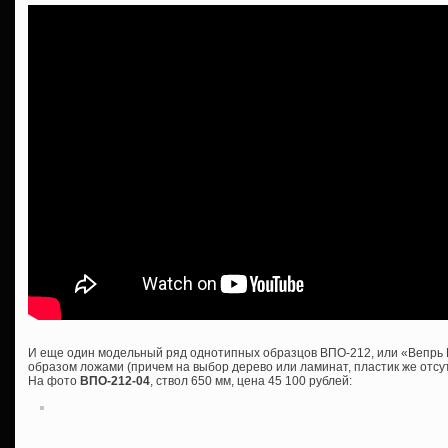
И еще один модельный ряд однотипных образцов ВПО-212, или «Вепрь 
образом ложами (причем на выбор дерево или ламинат, пластик же отсутс
На фото
ВПО-212-04
, ствол 650 мм, цена 45 100 рублей: