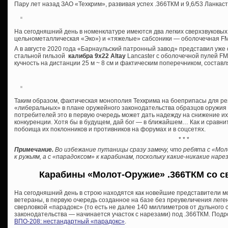
Пару лет назад ЗАО «Техкрим», развивая успех .366ТКМ и 9,6/53 Ланкас
На сегодняшний день в номенклатуре имеются два легких сверхзвуковых
цельнометаллическая «Эко») и «тяжелые» сабсоники — оболочечная FMJ
А в августе 2020 года «Барнаульский патронный завод» представил уж
стальной гильзой
калибра 9х22 Altay
Lancaster с оболочечной пулей FMJ 
кучность на дистанции 25 м ~ 8 см и фактическим поперечником, состав
Таким образом, фактическая монополия Техкрима на боеприпасы для р
«либеральных» в плане оружейного законодательства образцов оружия о
потребителей это в первую очередь может дать надежду на снижение и
конкуренции. Хотя бы в будущем, дай бог — в ближайшем… Как и сравни
побоища их поклонников и противников на форумах и в соцсетях.
* * *
Примечание.
Во избежание путаницы сразу замечу, что ребята с «Мо
к ружьям, а с «парадоксом» к карабинам, поскольку какие-никакие на
Карабины «Молот-Оружие» .366ТКМ со с
На сегодняшний день в строю находятся как новейшие представители м
ветераны, в первую очередь созданное на базе без преувеличения лег
сверловкой «парадокс» (то есть не далее 140 миллиметров от дульного
законодательства — начинается участок с нарезами) под .366ТКМ. Подро
ВПО-208: нестандартный «парадокс»
.