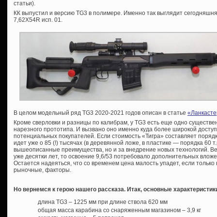
статьи).
КК выпустил и версию TG3 в полимере. Именно так выглядит сегодняшня
7,62Х54R исп. 01.
В целом модельный ряд TG3 2020-2021 годов описан в статье
«Ланкасте
Кроме сверловки и разницы по калибрам, у TG3 есть еще одно существе
нарезного прототипа. И вызвано оно именно куда более широкой доступн
потенциальных покупателей. Если стоимость «Тигра» составляет порядка
идет уже о 85 (!) тысячах (в деревянной ложе, в пластике — порядка 60 т.
вышеописанные преимущества, но и за внедрение новых технологий. Ве
уже десятки лет, то освоение 9,6/53 потребовало дополнительных вложе
Остается надеяться, что со временем цена малость упадет, если тольк
рыночные, факторы.
Но вернемся к герою нашего рассказа. Итак, основные характеристик
длина TG3 – 1225 мм при длине ствола 620 мм
общая масса карабина со снаряженным магазином – 3,9 кг