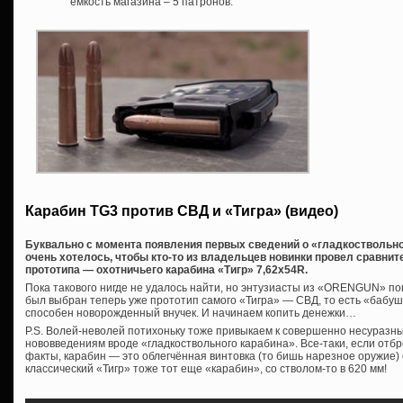
емкость магазина – 5 патронов.
Карабин TG3 против СВД и «Тигра» (видео)
Буквально с момента появления первых сведений о «гладкоствольном
очень хотелось, чтобы кто-то из владельцев новинки провел сравнит
прототипа — охотничьего карабина «Тигр» 7,62х54R.
Пока такового нигде не удалось найти, но энтузиасты из «ORENGUN» по
был выбран теперь уже прототип самого «Тигра» — СВД, то есть «бабушка
способен новорожденный внучек. И начинаем копить денежки…
P.S. Волей-неволей потихоньку тоже привыкаем к совершенно несуразн
нововведениям вроде «гладкоствольного карабина». Все-таки, если отб
факты, карабин — это облегчённая винтовка (то бишь нарезное оружие) 
классический «Тигр» тоже тот еще «карабин», со стволом-то в 620 мм!