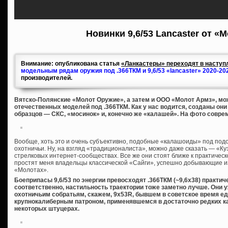
Новинки 9,6/53 Lancaster от «
Внимание: опубликована статья
«Ланкастеры» переходят в наступл
модельным рядам оружия под .366ТКМ и 9,6/53 «lancaster» 2020-20
производителей.
Вятско-Полянские «Молот Оружие», а затем и ООО «Молот Армз», мож
отечественных моделей под .366ТКМ. Как у нас водится, созданы он
образцов — СКС, «мосинок» и, конечно же «калашей». На фото совре
Вообще, хоть это и очень субъективно, подобные «калашоиды» под под
охотничьи. Ну, на взгляд «традиционалиста», можно даже сказать — «Куз
стрелковых интернет-сообществах. Все же они стоят ближе к практическ
простят меня владельцы классической «Сайги», успешно добывающие из 
«Молотах».
Боеприпасы 9,6/53 по энергии превосходят .366ТКМ (~9,6х38) практич
соответственно, настильность траектории тоже заметно лучше. Они 
охотничьим собратьям, скажем, 9х53R, бывшем в советское время 
крупнокалиберным патроном, применявшемся в достаточно редких к
некоторых штуцерах.