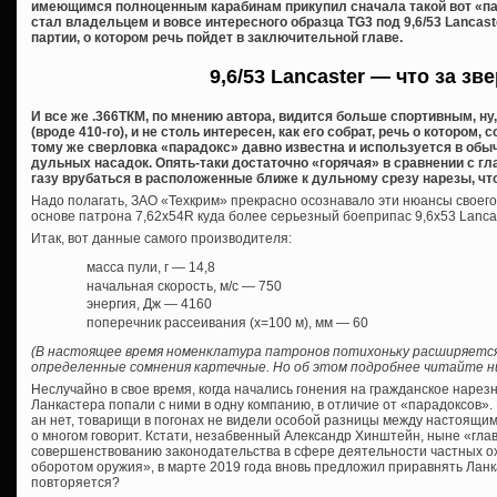
имеющимся полноценным карабинам прикупил сначала такой вот «пар
стал владельцем и вовсе интересного образца TG3 под 9,6/53 Lancas
партии, о котором речь пойдет в заключительной главе.
9,6/53 Lancaster — что за зв
И все же .366ТКМ, по мнению автора, видится больше спортивным, ну
(вроде 410-го), и не столь интересен, как его собрат, речь о котором, 
тому же сверловка «парадокс» давно известна и используется в обы
дульных насадок. Опять-таки достаточно «горячая» в сравнении с 
газу врубаться в расположенные ближе к дульному срезу нарезы, чт
Надо полагать, ЗАО «Техкрим» прекрасно осознавало эти нюансы своего
основе патрона 7,62х54R куда более серьезный боеприпас 9,6х53 Lancast
Итак, вот данные самого производителя:
масса пули, г — 14,8
начальная скорость, м/с — 750
энергия, Дж — 4160
поперечник рассеивания (х=100 м), мм — 60
(В настоящее время номенклатура патронов потихоньку расширяется
определенные сомнения картечные. Но об этом подробнее читайте ни
Неслучайно в свое время, когда начались гонения на гражданское нарез
Ланкастера попали с ними в одну компанию, в отличие от «парадоксов». 
ан нет, товарищи в погонах не видели особой разницы между настоящи
о многом говорит. Кстати, незабвенный Александр Хинштейн, ныне «глав
совершенствованию законодательства в сфере деятельности частных о
оборотом оружия», в марте 2019 года вновь предложил приравнять Ланк
повторяется?