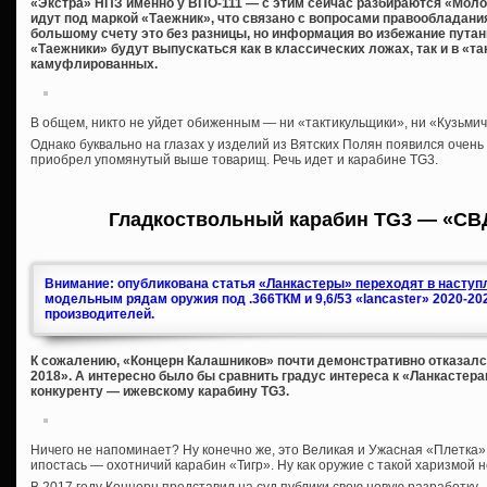
«Экстра» НПЗ именно у ВПО-111 — с этим сейчас разбираются «Молот
идут под маркой «Таежник», что связано с вопросами правообладания,
большому счету это без разницы, но информация во избежание путани
«Таежники» будут выпускаться как в классических ложах, так и в «та
камуфлированных.
В общем, никто не уйдет обиженным — ни «тактикульщики», ни «Кузьмичи
Однако буквально на глазах у изделий из Вятских Полян появился очень
приобрел упомянутый выше товарищ. Речь идет и карабине TG3.
Гладкоствольный карабин TG3 — «СВ
Внимание: опубликована статья
«Ланкастеры» переходят в наступл
модельным рядам оружия под .366ТКМ и 9,6/53 «lancaster» 2020-20
производителей.
К сожалению, «Концерн Калашников» почти демонстративно отказался
2018». А интересно было бы сравнить градус интереса к «Ланкастера
конкуренту — ижевскому карабину TG3.
Ничего не напоминает? Ну конечно же, это Великая и Ужасная «Плетка»,
ипостась — охотничий карабин «Тигр». Ну как оружие с такой харизмой 