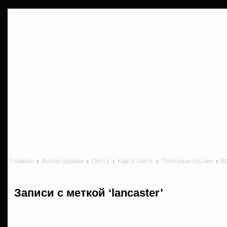
Главная
Выбор оружия
Охота
Карта сайта
Полезные ссылки
В
Записи с меткой ‘lancaster’