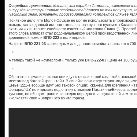
Очередное примечание.
Кстати, как карабин Симонова, «мосинка» то
силу ряда конструкционных особенностей далеко не так популярна, ка
Насколько знаю, основными производителями комплектов для нее явля
Понятное дело, что Молот-Оружие не мог не использовать в производс
козырь, как созданный именно там на основе ручного пулемета Калашник
охотничьих интернет-сообществ известный как «папа Свин» :)). Просто
этого слова аппарат стал родоначальником целой производственной лин
деревянной ложе и
ВПО-222
в полимерной.
На фото
ВПО-221-03
с рекордным для данного семейства стволом в 700
А теперь такой же «суперлонг», только уже
ВПО-222-03
(цена 44 100 руб
Обратите внимание, что все они идут с классической крышкой ствольной
местом под боковой кронштейн. В линейке пока отсутствуют модели, им
цевье (221-е вообще идут без таковой опции), скажем, для крепления «т
фонаря/ЛЦУ, но и крышку под оптику с планкой Пикатинни/Вивера, врод
туманно, но обещает рано или поздно порадовать покупателей чем-то 
«колхозят» свои «Вепри» кто во что горазд.