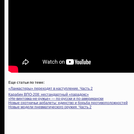
Еще статьи по теме:
«Ланкастеры» переходят в наступление. Часть 2
Карабин ВПО-208: нестандартный «парадокс»
«Не-винтовка-не-ружье» — по-русски и по-американски
Новые охотничьи арбалеты: единство и борьба противоположностей
Новые модели пневматического оружия. Часть 2