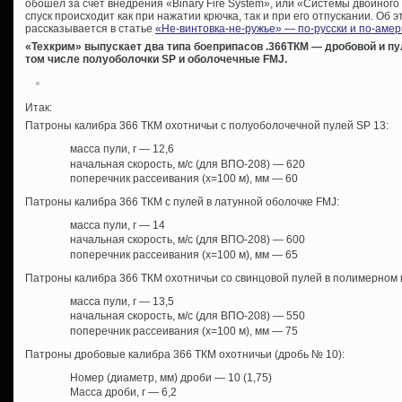
обошел за счет внедрения «Binary Fire System», или «Системы двойного 
спуск происходит как при нажатии крючка, так и при его отпускании. Об 
рассказывается в статье
«Не-винтовка-не-ружье» — по-русски и по-амер
«Техкрим» выпускает два типа боеприпасов .366ТКМ — дробовой и пу
том числе полуоболочки SP и оболочечные FMJ.
Итак:
Патроны калибра 366 ТКМ охотничьи с полуоболочечной пулей SP 13:
масса пули, г — 12,6
начальная скорость, м/с (для ВПО-208) — 620
поперечник рассеивания (х=100 м), мм — 60
Патроны калибра 366 ТКМ с пулей в латунной оболочке FMJ:
масса пули, г — 14
начальная скорость, м/с (для ВПО-208) — 600
поперечник рассеивания (х=100 м), мм — 65
Патроны калибра 366 ТКМ охотничьи со свинцовой пулей в полимерном 
масса пули, г — 13,5
начальная скорость, м/с (для ВПО-208) — 550
поперечник рассеивания (х=100 м), мм — 75
Патроны дробовые калибра 366 ТКМ охотничьи (дробь № 10):
Номер (диаметр, мм) дроби — 10 (1,75)
Масса дроби, г — 6,2