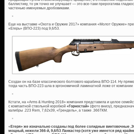
баллистику, то уж точно не улучшает — это все-таки прерогатива гладко
частенько именуемых дробовиками.
Еще на выставке «Охота и Оружие 2017» компания «Молот Оружие» пре
«Егерь» (ВПО-223) под 9,6/53.
Создан он на базе классического болтового карабина ВПО-114. Ну прямо 
тогда часть ВПО-223 шла в эргономичной ламинатной ложе от компании 
Кстати, на «Arms & Hunting 2018» компания представила и целое семейс
с компактной ствольной коробкой
«Горностай»
(фото внизу), предназна
калибры .223 Rem, 7,62х39, «Грендель», а также .366ТКМ.
«
Егеря» же изначально созданы под более солидные винтовочные .308W
мощный, нежели 366-й, 9,6/53 Ланкастер (хотя уже имеется ряд край