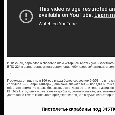
И, наконец, пара слов о своеобразном «старшем брате» уже известног
ВПО-224
в единственном пока исполнении «00» (дерево/ламинат, ствол 
Поскольку он идет не в 366-м, а в куда более серьезном 9,6/53, то и назва
солидное — «Вепрь Хантер» (цена тоже впечатляет — порядка 60 тысяч 
обратите внимание на две бросающиеся в глаза детали конструкции, я
ВПО-221: это длиннющая газовая трубка и, соответственно, увеличенна
достаточно тихого кнопочного предохранителя, что в сумме благотворно
Пистолеты-карабины под 345ТК 