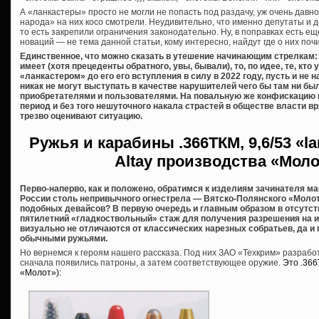
А «ланкастеры» просто не могли не попасть под раздачу, уж очень дав
народа» на них косо смотрели. Неудивительно, что именно депутаты и 
то есть закрепили ограничения законодательно. Ну, в поправках есть еще
новаций — не тема данной статьи, кому интересно, найдут где о них почи
Единственное, что можно сказать в утешение начинающим стрелкам: 
имеет (хотя прецеденты обратного, увы, бывали), то, по идее, те, кт
«ланкастером» до его его вступления в силу в 2022 году, пусть и не
никак не могут выступать в качестве нарушителей чего бы там ни б
приобретателями и пользователями. На повальную же конфискацию 
период и без того нешуточного накала страстей в обществе власти вря
трезво оценивают ситуацию.
Ружья и карабины
.366ТКМ, 9,6/53 «l
Altay производства «Мол
Перво-наперво, как и положено, обратимся к изделиям зачинателя м
России столь непривычного огнестрела — Вятско-Полянского «Молот
подобных девайсов? В первую очередь и главным образом в отсутст
пятилетний «гладкоствольный» стаж для получения разрешения на их 
визуально не отличаются от классических нарезных собратьев, да и
обычными ружьями.
Но вернемся к героям нашего рассказа. Под них ЗАО «Техкрим» разраб
сначала появились патроны, а затем соответствующее оружие.
Это .36
«Молот»):