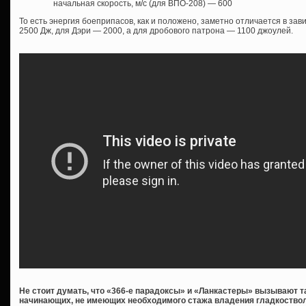
начальная скорость, м/с (для ВПО-208) — 600
То есть энергия боеприпасов, как и положено, заметно отличается в зав
2500 Дж, для Дэри — 2000, а для дробового патрона — 1100 джоулей.
Не стоит думать, что «366-е парадоксы» и «Ланкастеры» вызывают 
начинающих, не имеющих необходимого стажа владения гладкостволо