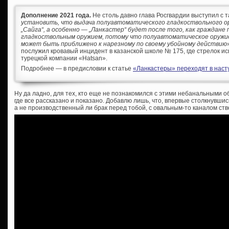
Дополнение 2021 года.
Не столь давно глава Росгвардии выступил с т
установить, что выдача полуавтоматического гладкоствольного ор
„Сайга“, а особенно — „Ланкастер“ будет после того, как граждане
гладкоствольным оружием, потому что полуавтоматическое оружи
может быть приближено к нарезному по своему убойному действию
послужил кровавый инцидент в казанской школе № 175, где стрелок ис
турецкой компании «Hatsan».
Подробнее — в предисловии к статье
«Ланкастеры» переходят в насту
Ну да ладно, для тех, кто еще не познакомился с этими небанальными 
где все рассказано и показано. Добавлю лишь, что, впервые столкнувш
а не производственный ли брак перед тобой, с овальным-то каналом ст