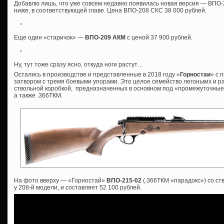
Добавлю лишь, что уже совсем недавно появилась новая версия — ВПО-2
ниже, в соответствующей главе. Цена ВПО-208 СКС 38 000 рублей.
Еще один «старичок» —
ВПО-209 АКМ
с ценой 37 900 рублей.
Ну, тут тоже сразу ясно, откуда ноги растут…
Остались в производстве и представленные в 2018 году «
Горностаи
» с 
затвором с тремя боевыми упорами. Это целое семейство легоньких и р
ствольной коробкой, предназначенных в основном под «промежуточные»
а также .366ТКМ.
На фото вверху — «Горностай»
ВПО-215-02
(.366ТКМ «парадокс») со ст
у 208-й модели, и составляет 52 100 рублей.