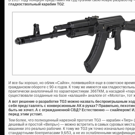
В 2017 году Концерн представил на суд публики свою новую разработку
гладкоствольный карабин TG2
:
И все бы хорошо, но облик «Сайги», появившейся еще в советское время
гражданском обороте с 90-х годов. К тому же имеются как гладкоствольны
практически аналогичный по характеристикам .366ТКМ, а насадкой «пар
существовали созданные на базе «калашей» аналоги от «Молота», тот 
А вот решение о разработке TG3 можно назвать беспроигрышным ход
себя представлять с конверсионным АК в руках? Правильно, пехотин
быть не хочет. А с огражданенной СВД? Естественно — снайпером! И, 
перед этим устоит.
Тем более, что полноценный нарезной прототип TG3 — карабин «Тигр» (к
дешевый и простой «Вепрь») — можно встретить в самых суровых местах
машинки это реально рабочие. К тому же TG3 уж точно изначально пр
стандартными боеприпасами 9,6/53, а не их ослабленными модификаци