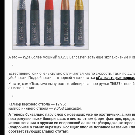
А это — куда более мощный 9,6/53 Lancaster (есть еще экспансивные и 
Естественно, они очень сильно отличаются как по скорости, так и по дуль
убойности. Подробности — в первой части статьи
«Ланкастеры» перехо
Кстати, сам «Техкрим» выпускает комбинированное ружье
ТК527
с ценой
от исполнения:
Калибр верхнего ствола — 12/76;
калибр нижнего ствола — 9,6/53 Lancaster.
А теперь буквально пару слов о новейших уже не охотничьих, а, как 
пострелушечных» боеприпасах в пистолетном форм-факторе, предна
использования в оружии со сверловкой ланкастер/парадокс, которое
(подробнее о самих образцах, носящих вполне логичное название «пи
соответствующих главах статьи).