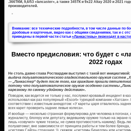
.366ТКМ, 9,6/53 «lancaster», а также 345ТК и 9х22 Altay 2020 и 2021 г
производителей.
Внимание: все технические подробности, в том числе данные по б
дробовые и картечные, видео как с общими сведениями, так и с от
приведены в первой части статьи
«Ланкастеры» переходят в насту
Вместо предисловия: что будет с «л
2022 годах
Не столь давно глава Росгвардии выступил с такой вот инициативой:
выдача полуавтоматического гладкоствольного оружия систем „Хат
— „Ланкастер“ будет после того, как граждане прошли пятилетни
потому что полуавтоматическое оружие особенно системы „Ланк
нарезному по своему убойному действию
».
Поводом, как водится не только у нас, послужил кровавый инцидент в ка
использовал как раз популярный «Escort» турецкой компании «Хатсан». К
соответствии с известным анекдотом: «У кареты царя отвалилось заднее
всех карет проверить задние левые колеса».
И вообще — несколько странная формулировка для человека в погонах,
журналисту, блогеру или депутату, видевшему оружие только на экране га
лишь «озвучил» чужие тезисы, не сумев противостоять нажиму). Ведь лю
полуавтомат, вне зависимости от принципа работы и тем более бренда,
«система Сайга» страшнее :)), скажем, «системы Бенелли» или «систем