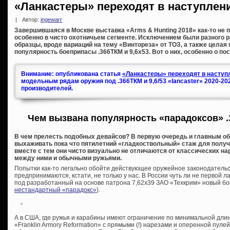
«Ланкастеры» переходят в наступлен
|
Автор:
ingewarr
Завершившаяся в Москве выставка «Arms & Hunting 2018» как-то не п
особенно в чисто охотничьем сегменте. Исключением были разного 
образцы, вроде вариаций на тему «Винтореза» от ТОЗ, а также целая
популярность боеприпасы .366ТКМ и 9,6х53. Вот о них, особенно о по
Внимание: опубликована статья
«Ланкастеры» переходят в наступл
модельным рядам оружия под .366ТКМ и 9,6/53 «lancaster» 2020-20
производителей.
Чем вызвана популярность «парадоксов» .
В чем прелесть подобных девайсов? В первую очередь и главным об
выхаживать пока что пятилетний «гладкоствольный» стаж для получе
вместе с тем они чисто визуально не отличаются от классических на
между ними и обычными ружьями.
Попытки как-то легально обойти действующее оружейное законодательс
предпринимаются, кстати, не только у нас. В России чуть ли не первой л
под разработанный на основе патрона 7,62х39 ЗАО «Техкрим» новый бо
нестандартный «парадокс»
).
А в США, где ружья и карабины имеют ограничение по минимальной дли
«Franklin Armory Reformation» с прямыми (!) нарезами и оперенной пуле