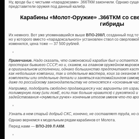
Ну, вроде бы с чистыми «парадоксами» .366ТКМ закончили. Однако сущ
представители оружия под данный калибр.
Карабины «Молот-Оружие» .366ТКМ со све
гибриды
Их немного. Вот уже упоминавшийся выше
ВПО-208Л
, созданный под то
но у которого вместо «парадоксального» установлен ствол со сверловкой
изменился, цена тоже — 37 500 рублей.
Примечание.
Надо сказать, что симоновский карабин был и остается 
просторах бывшего СССР, но и, скажем, на главном оружейном мирово
в оригинальном исполнении, однако большинство предпочитают кас
как небольшие компании, так и отдельные мастера, коих за океаном 
комплекты или отдельные детали и заняться кастомайзингом самому, б
даже по российскому законодательству не относятся к «основным ча
Например, подобрать свободно продающиеся у нас варианты от израил
полимерную ложу (или ложЕ, если так больше нравится) с рукояткой 
задействования «очумелых ручек» конечным итогом имеем что-то вро
Узнать в нем старый добрый СКС, конечно, не составляет труда, но
Однако вернемся к модельным рядам карабинов от Молота.
Перед нами —
ВПО-209 Л АКМ
.