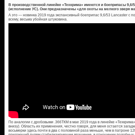
В производственной линейке «Техкрима» имеются и боеприпасы 9,6/
(исполнение УС). Они предназначены «для охоты на мелкого зверя ма
А это — новинка 2019 года экспансивный боеприпас 9,6/53 Lancaster с 
всему, весьма убойная штуковина.
По аналогии с дробовыми .366ТКМ в мае 2019 года в линейке «Техкрима»
внизу). Область их применения, честно говоря, для меня остается загадк
восьмерки здесь почти в два с половиной раза меньше, чем в патроне 12
придающий пулям стабилизирующее вращение, в отношении подобных с