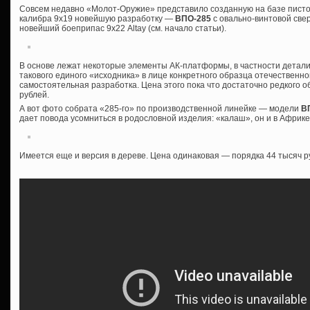
Совсем недавно «Молот-Оружие» представило созданную на базе писто
калибра 9х19 новейшую разработку —
ВПО-285
с овально-винтовой све
новейший боеприпас 9х22 Altay (см. начало статьи).
В основе лежат некоторые элементы АК-платформы, в частности детали
такового единого «исходника» в лице конкретного образца отечественной
самостоятельная разработка. Цена этого пока что достаточно редкого о
рублей.
А вот фото собрата «285-го» по производственной линейке — модели
ВП
дает повода усомниться в родословной изделия: «калаш», он и в Афри
Имеется еще и версия в дереве. Цена одинаковая — порядка 44 тысяч р