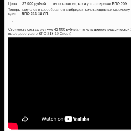
Цена — 37 900 рублей — точно такая же, как и у «парадокса» ВПО-209.
Теперь пару слов о своеобразном «гибриде», сочетающем как сверловку «
один —
ВПО-213-18 ЛП
:
Стоимость составляет уже 42 000 рублей, что чуть дороже классической
выше дорогущего ВПО-213-19 Спорт).