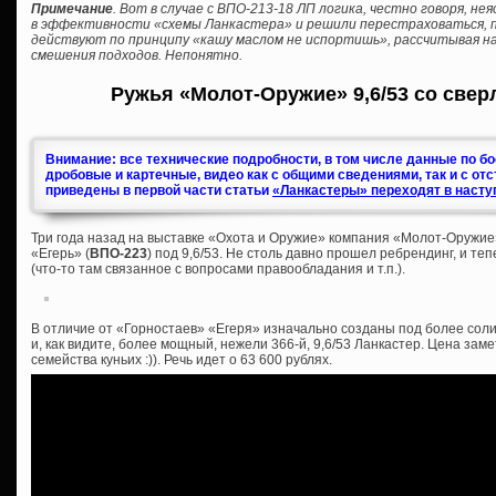
Примечание
. Вот в случае с ВПО-213-18 ЛП логика, честно говоря, н
в эффективности «схемы Ланкастера» и решили перестраховаться, пр
действуют по принципу «кашу маслом не испортишь», рассчитывая на
смешения подходов. Непонятно.
Ружья «Молот-Оружие» 9,6/53 со свер
Внимание: все технические подробности, в том числе данные по б
дробовые и картечные, видео как с общими сведениями, так и с от
приведены в первой части статьи
«Ланкастеры» переходят в насту
Три года назад на выставке «Охота и Оружие» компания «Молот-Оружие
«Егерь» (
ВПО-223
) под 9,6/53. Не столь давно прошел ребрендинг, и те
(что-то там связанное с вопросами правообладания и т.п.).
В отличие от «Горностаев» «Егеря» изначально созданы под более соли
и, как видите, более мощный, нежели 366-й, 9,6/53 Ланкастер. Цена зам
семейства куньих :)). Речь идет о 63 600 рублях.