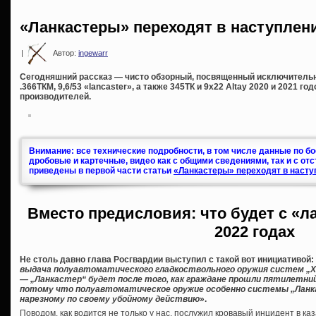
«Ланкастеры» переходят в наступлени
|
Автор:
ingewarr
Сегодняшний рассказ — чисто обзорный, посвященный исключитель
.366ТКМ, 9,6/53 «lancaster», а также 345ТК и 9х22 Altay 2020 и 2021 г
производителей.
Внимание: все технические подробности, в том числе данные по б
дробовые и картечные, видео как с общими сведениями, так и с от
приведены в первой части статьи
«Ланкастеры» переходят в насту
Вместо предисловия: что будет с «л
2022 годах
Не столь давно глава Росгвардии выступил с такой вот инициативой:
выдача полуавтоматического гладкоствольного оружия систем „Хат
— „Ланкастер“ будет после того, как граждане прошли пятилетни
потому что полуавтоматическое оружие особенно системы „Ланк
нарезному по своему убойному действию
».
Поводом, как водится не только у нас, послужил кровавый инцидент в ка