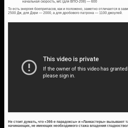
начальная скорость, м/с (для ВПО-208) — 600
То есть энергия боеприпасов, как и положено, заметно отличается в зав
2500 Дж, для Дэри — 2000, а для дробового патрона — 1100 джоулей.
Не стоит думать, что «366-е парадоксы» и «Ланкастеры» вызывают 
начинающих, не имеющих необходимого стажа владения гладкостволо