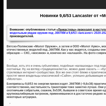
Новинки 9,6/53 Lancaster от «
Внимание: опубликована статья
«Ланкастеры» переходят в наступл
модельным рядам оружия под .366ТКМ и 9,6/53 «lancaster» 2020-20
производителей.
Вятско-Полянские «Молот Оружие», а затем и ООО «Молот Армз», мож
отечественных моделей под .366ТКМ. Как у нас водится, созданы он
образцов — СКС, «мосинок» и, конечно же «калашей». На фото совре
Вообще, хоть это и очень субъективно, подобные «калашоиды» под под
охотничьи. Ну, на взгляд «традиционалиста», можно даже сказать — «Куз
стрелковых интернет-сообществах. Все же они стоят ближе к практическ
простят меня владельцы классической «Сайги», успешно добывающие из 
«Молотах».
Боеприпасы 9,6/53 по энергии превосходят .366ТКМ (~9,6х38) практич
соответственно, настильность траектории тоже заметно лучше. Они 
охотничьим собратьям, скажем, 9х53R, бывшем в советское время 
крупнокалиберным патроном, применявшемся в достаточно редких к
некоторых штуцерах.