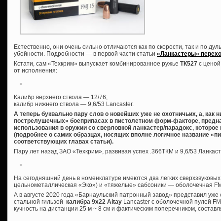
Естественно, они очень сильно отличаются как по скорости, так и по дуль
убойности. Подробности — в первой части статьи
«Ланкастеры» перехо
Кстати, сам «Техкрим» выпускает комбинированное ружье
ТК527
с ценой
от исполнения:
Калибр верхнего ствола — 12/76;
калибр нижнего ствола — 9,6/53 Lancaster.
А теперь буквально пару слов о новейших уже не охотничьих, а, как 
пострелушечных» боеприпасах в пистолетном форм-факторе, предна
использования в оружии со сверловкой ланкастер/парадокс, которое
(подробнее о самих образцах, носящих вполне логичное название «пи
соответствующих главах статьи).
Пару лет назад ЗАО «Техкрим», развивая успех .366ТКМ и 9,6/53 Ланкас
На сегодняшний день в номенклатуре имеются два легких сверхзвуковых
цельнометаллическая «Эко») и «тяжелые» сабсоники — оболочечная FMJ
А в августе 2020 года «Барнаульский патронный завод» представил уж
стальной гильзой
калибра 9х22 Altay
Lancaster с оболочечной пулей FMJ 
кучность на дистанции 25 м ~ 8 см и фактическим поперечником, состав