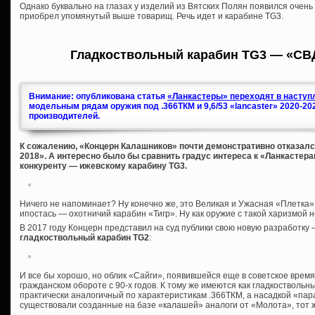
Однако буквально на глазах у изделий из Вятских Полян появился очень
приобрел упомянутый выше товарищ. Речь идет и карабине TG3.
Гладкоствольный карабин TG3 — «СВ
Внимание: опубликована статья
«Ланкастеры» переходят в наступл
модельным рядам оружия под .366ТКМ и 9,6/53 «lancaster» 2020-20
производителей.
К сожалению, «Концерн Калашников» почти демонстративно отказался
2018». А интересно было бы сравнить градус интереса к «Ланкастера
конкуренту — ижевскому карабину TG3.
Ничего не напоминает? Ну конечно же, это Великая и Ужасная «Плетка»,
ипостась — охотничий карабин «Тигр». Ну как оружие с такой харизмой 
В 2017 году Концерн представил на суд публики свою новую разработку
гладкоствольный карабин TG2
:
И все бы хорошо, но облик «Сайги», появившейся еще в советское время
гражданском обороте с 90-х годов. К тому же имеются как гладкоствольны
практически аналогичный по характеристикам .366ТКМ, а насадкой «пар
существовали созданные на базе «калашей» аналоги от «Молота», тот 