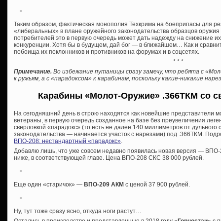
Таким образом, фактическая монополия Техкрима на боеприпасы для р
«либеральных» в плане оружейного законодательства образцов оружия о
потребителей это в первую очередь может дать надежду на снижение и
конкуренции. Хотя бы в будущем, дай бог — в ближайшем… Как и сравни
побоища их поклонников и противников на форумах и в соцсетях.
* * *
Примечание.
Во избежание путаницы сразу замечу, что ребята с «Мо
к ружьям, а с «парадоксом» к карабинам, поскольку какие-никакие на
Карабины «Молот-Оружие» .366ТКМ со с
На сегодняшний день в строю находятся как новейшие представители м
ветераны, в первую очередь созданное на базе без преувеличения лег
сверловкой «парадокс» (то есть не далее 140 миллиметров от дульного
законодательства — начинается участок с нарезами) под .366ТКМ. Подро
ВПО-208: нестандартный «парадокс»
.
Добавлю лишь, что уже совсем недавно появилась новая версия — ВПО-2
ниже, в соответствующей главе. Цена ВПО-208 СКС 38 000 рублей.
Еще один «старичок» —
ВПО-209 АКМ
с ценой 37 900 рублей.
Ну, тут тоже сразу ясно, откуда ноги растут…