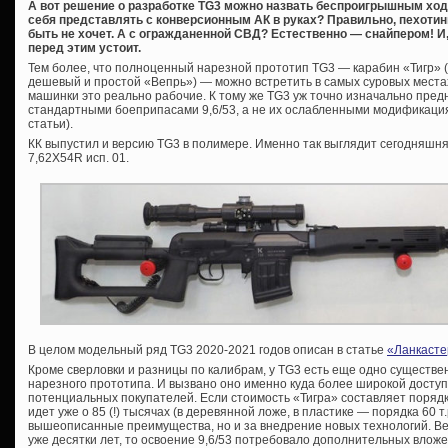
А вот решение о разработке TG3 можно назвать беспроигрышным ход
себя представлять с конверсионным АК в руках? Правильно, пехотин
быть не хочет. А с огражданенной СВД? Естественно — снайпером! И, 
перед этим устоит.
Тем более, что полноценный нарезной прототип TG3 — карабин «Тигр» (к
дешевый и простой «Вепрь») — можно встретить в самых суровых местах
машинки это реально рабочие. К тому же TG3 уж точно изначально пр
стандартными боеприпасами 9,6/53, а не их ослабленными модификаци
статьи).
КК выпустил и версию TG3 в полимере. Именно так выглядит сегодняшня
7,62Х54R исп. 01.
В целом модельный ряд TG3 2020-2021 годов описан в статье
«Ланкасте
Кроме сверловки и разницы по калибрам, у TG3 есть еще одно существе
нарезного прототипа. И вызвано оно именно куда более широкой доступн
потенциальных покупателей. Если стоимость «Тигра» составляет порядка
идет уже о 85 (!) тысячах (в деревянной ложе, в пластике — порядка 60 т.
вышеописанные преимущества, но и за внедрение новых технологий. Ве
уже десятки лет, то освоение 9,6/53 потребовало дополнительных вложе