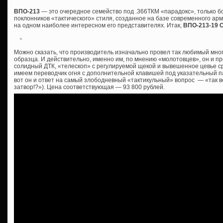
ВПО-213
— это очередное семейство под .366ТКМ «парадокс», только 
поклонников «тактического» стиля, созданное на базе современного ар
на одном наиболее интересном его представителях. Итак,
ВПО-213-19 
Можно сказать, что производитель изначально провел так любимый мно
образца. И действительно, именно им, по мнению «молотовцев», он и пр
солидный ДТК, «телескоп» с регулируемой щекой и вывешенное цевье сра
имеем переводчик огня с дополнительной клавишей под указательный пал
вот он и ответ на самый злободневный «тактикульный» вопрос — «так все
затвор!?»). Цена соответствующая — 93 800 рублей.