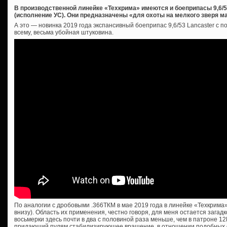
В производственной линейке «Техкрима» имеются и боеприпасы 9,6/
(исполнение УС). Они предназначены «для охоты на мелкого зверя ма
А это — новинка 2019 года экспансивный боеприпас 9,6/53 Lancaster с 
всему, весьма убойная штуковина.
По аналогии с дробовыми .366ТКМ в мае 2019 года в линейке «Техкрима»
внизу). Область их применения, честно говоря, для меня остается загадк
восьмерки здесь почти в два с половиной раза меньше, чем в патроне 12
придающий пулям стабилизирующее вращение, в отношении подобных с