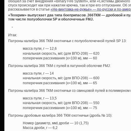
обошел за счет внедрения «Binary Fire System», или «Системы двойного 
спуск происходит как при нажатии крючка, так и при его отпускании. Об 
рассказывается в статье
«Не-винтовка-не-ружье» — по-русски и по-амер
«Техкрим» выпускает два типа боеприпасов .366ТКМ — дробовой и пу
том числе полуоболочки SP и оболочечные FMJ.
Итак:
Патроны калибра 366 ТКМ охотничьи с полуоболочечной пулей SP 13:
масса пули, г — 12,6
начальная скорость, м/с (для ВПО-208) — 620
поперечник рассеивания (х=100 м), мм — 60
Патроны калибра 366 ТКМ с пулей в латунной оболочке FMJ:
масса пули, г — 14
начальная скорость, м/с (для ВПО-208) — 600
поперечник рассеивания (х=100 м), мм — 65
Патроны калибра 366 ТКМ охотничьи со свинцовой пулей в полимерном 
масса пули, г — 13,5
начальная скорость, м/с (для ВПО-208) — 550
поперечник рассеивания (х=100 м), мм — 75
Патроны дробовые калибра 366 ТКМ охотничьи (дробь № 10):
Номер (диаметр, мм) дроби — 10 (1,75)
Масса дроби, г — 6,2