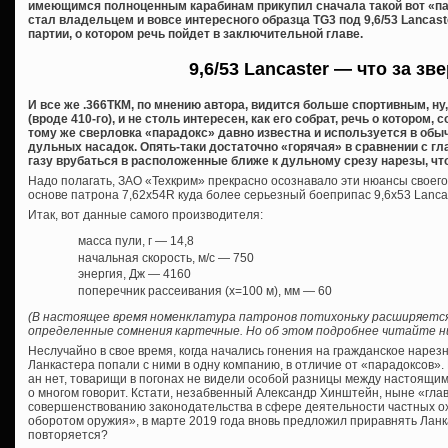
имеющимся полноценным карабинам прикупил сначала такой вот «пар
стал владельцем и вовсе интересного образца TG3 под 9,6/53 Lancas
партии, о котором речь пойдет в заключительной главе.
9,6/53 Lancaster — что за зв
И все же .366ТКМ, по мнению автора, видится больше спортивным, ну
(вроде 410-го), и не столь интересен, как его собрат, речь о котором, 
тому же сверловка «парадокс» давно известна и используется в обы
дульных насадок. Опять-таки достаточно «горячая» в сравнении с 
газу врубаться в расположенные ближе к дульному срезу нарезы, чт
Надо полагать, ЗАО «Техкрим» прекрасно осознавало эти нюансы своего
основе патрона 7,62х54R куда более серьезный боеприпас 9,6х53 Lancast
Итак, вот данные самого производителя:
масса пули, г — 14,8
начальная скорость, м/с — 750
энергия, Дж — 4160
поперечник рассеивания (х=100 м), мм — 60
(В настоящее время номенклатура патронов потихоньку расширяется
определенные сомнения картечные. Но об этом подробнее читайте ни
Неслучайно в свое время, когда начались гонения на гражданское нарез
Ланкастера попали с ними в одну компанию, в отличие от «парадоксов». 
ан нет, товарищи в погонах не видели особой разницы между настоящи
о многом говорит. Кстати, незабвенный Александр Хинштейн, ныне «глав
совершенствованию законодательства в сфере деятельности частных о
оборотом оружия», в марте 2019 года вновь предложил приравнять Ланк
повторяется?