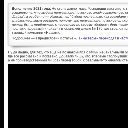
Дополнение 2021 года.
Не столь давно глава Росгвардии выступил с т
установить, что выдача полуавтоматического гладкоствольного ор
„Сайга“, а особенно — „Ланкастер“ будет после того, как граждане
гладкоствольным оружием, потому что полуавтоматическое оружи
может быть приближено к нарезному по своему убойному действию
послужил кровавый инцидент в казанской школе № 175, где стрелок ис
турецкой компании «Hatsan».
Подробнее — в предисловии к статье
«Ланкастеры» переходят в насту
Ну да ладно, для тех, кто еще не познакомился с этими небанальными 
где все рассказано и показано. Добавлю лишь, что, впервые столкнувш
а не производственный ли брак перед тобой, с овальным-то каналом ст