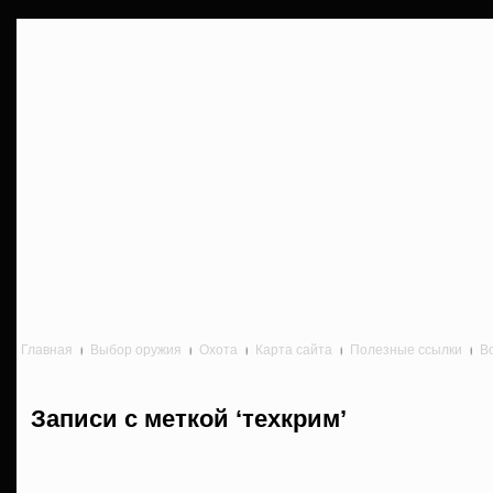
Главная
Выбор оружия
Охота
Карта сайта
Полезные ссылки
В
Записи с меткой ‘техкрим’