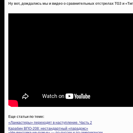
Ну вот, дождались мы и видео о сравнительных отстрелах TG3 и «Ти
Еще статьи по теме:
«Ланкастеры» переходят в наступление. Часть 2
Карабин ВПО-208: нестандартный «парадокс»
«Не-винтовка-не-ружье» — по-русски и по-американски