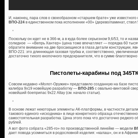
И, наконец, пара слов о своеобразном «старшем брате» уже известног
ВПО-224
в единственном пока исполнении «00» (дерево/ламинат, ствол 
Поскольку он идет не в 366-м, а в куда более серьезном 9,6/53, то и назва
солидное — «Вепрь Хантер» (цена тоже впечатляет — порядка 60 тысяч 
обратите внимание на две бросающиеся в глаза детали конструкции, я
ВПО-221: это длиннющая газовая трубка и, соответственно, увеличенна
достаточно тихого кнопочного предохранителя, что в сумме благотворно
Пистолеты-карабины под 345ТК 
Совсем недавно «Молот-Оружие» представило созданную на базе писто
калибра 9х19 новейшую разработку —
ВПО-285
с овально-винтовой све
новейший боеприпас 9х22 Altay (см. начало статьи).
В основе лежат некоторые элементы АК-платформы, в частности детали
такового единого «исходника» в лице конкретного образца отечественной
самостоятельная разработка. Цена этого пока что достаточно редкого о
рублей.
А вот фото собрата «285-го» по производственной линейке — модели
ВП
дает повода усомниться в родословной изделия: «калаш», он и в Афри