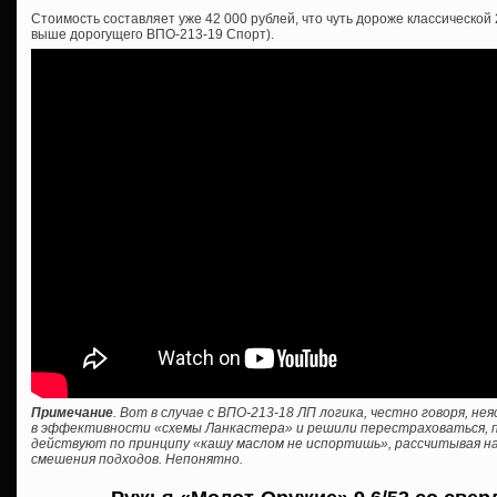
Стоимость составляет уже 42 000 рублей, что чуть дороже классической
выше дорогущего ВПО-213-19 Спорт).
Примечание
. Вот в случае с ВПО-213-18 ЛП логика, честно говоря, н
в эффективности «схемы Ланкастера» и решили перестраховаться, пр
действуют по принципу «кашу маслом не испортишь», рассчитывая на
смешения подходов. Непонятно.