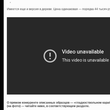
Имеется еще и версия в дереве. Цена одинаковая — порядка 44 тысяч р
О прямом конкуренте описанных образцов — «гладкоствольном караб
(на фото) — читайте ниже, в соответствующем разделе.