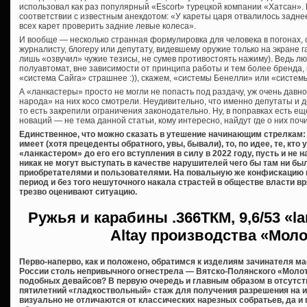
использовал как раз популярный «Escort» турецкой компании «Хатсан». К
соответствии с известным анекдотом: «У кареты царя отвалилось заднее
всех карет проверить задние левые колеса».
И вообще — несколько странная формулировка для человека в погонах,
журналисту, блогеру или депутату, видевшему оружие только на экране га
лишь «озвучил» чужие тезисы, не сумев противостоять нажиму). Ведь лю
полуавтомат, вне зависимости от принципа работы и тем более бренда,
«система Сайга» страшнее :)), скажем, «системы Бенелли» или «систем
А «ланкастеры» просто не могли не попасть под раздачу, уж очень дав
народа» на них косо смотрели. Неудивительно, что именно депутаты и 
то есть закрепили ограничения законодательно. Ну, в поправках есть еще
новаций — не тема данной статьи, кому интересно, найдут где о них почи
Единственное, что можно сказать в утешение начинающим стрелкам: 
имеет (хотя прецеденты обратного, увы, бывали), то, по идее, те, кт
«ланкастером» до его его вступления в силу в 2022 году, пусть и не
никак не могут выступать в качестве нарушителей чего бы там ни б
приобретателями и пользователями. На повальную же конфискацию 
период и без того нешуточного накала страстей в обществе власти вря
трезво оценивают ситуацию.
Ружья и карабины
.366ТКМ, 9,6/53 «l
Altay производства «Мол
Перво-наперво, как и положено, обратимся к изделиям зачинателя м
России столь непривычного огнестрела — Вятско-Полянского «Молот
подобных девайсов? В первую очередь и главным образом в отсутст
пятилетний «гладкоствольный» стаж для получения разрешения на их 
визуально не отличаются от классических нарезных собратьев, да и