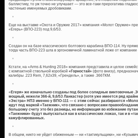
баллистику, то уж точно не улучшает — это все-таки прерогатива гладко
частенько именуемых дробовиками.
Еще на выставке «Охота и Оружие 2017» компания «Молот Оружие» пре
«Егерь» (ВПО-223) под 9,6/53.
Создан он на базе классического болтового карабина ВПО-114. Ну прямо 
тогда часть ВПО-223 шла в эргономичной ламинатной ложе от компании 
Кстати, на «Arms & Hunting 2018» компания представила и целое семейс
с компактной ствольной коробкой
«Горностай»
(фото внизу), предназна
калибры .223 Rem, 7,62х39, «Грендель», а также .366ТКМ.
«
Егеря» же изначально созданы под более солидные винтовочные .308W
мощный, нежели 366-й, 9,6/53 Ланкастер (хотя уже имеется ряд край
«Экстра» НПЗ именно у ВПО-111 — с этим сейчас разбираются «Молот
идут под маркой «Таежник», что связано с вопросами правообладания,
большому счету это без разницы, но информация во избежание путани
«Таежники» будут выпускаться как в классических ложах, так и в «та
камуфлированных.
В общем, никто не уйдет обиженным — ни «тактикульщики», ни «Кузьмичи