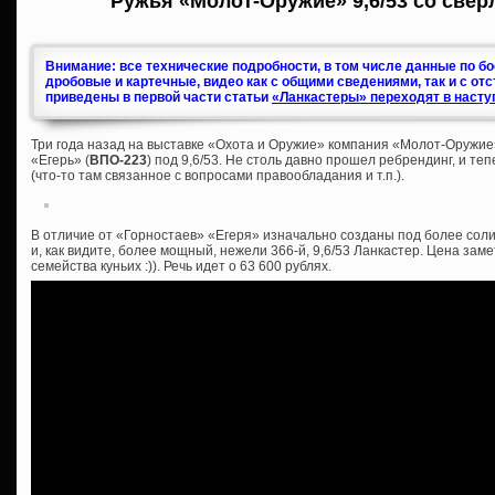
Ружья «Молот-Оружие» 9,6/53 со свер
Внимание: все технические подробности, в том числе данные по б
дробовые и картечные, видео как с общими сведениями, так и с от
приведены в первой части статьи
«Ланкастеры» переходят в насту
Три года назад на выставке «Охота и Оружие» компания «Молот-Оружие
«Егерь» (
ВПО-223
) под 9,6/53. Не столь давно прошел ребрендинг, и те
(что-то там связанное с вопросами правообладания и т.п.).
В отличие от «Горностаев» «Егеря» изначально созданы под более соли
и, как видите, более мощный, нежели 366-й, 9,6/53 Ланкастер. Цена зам
семейства куньих :)). Речь идет о 63 600 рублях.