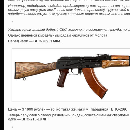
даже по российскому законодательству не относятся к «основным ча
Например, подобрать свободно продающиеся у нас варианты от израил
полимерную ложу (или ложЕ, если так больше нравится) с рукояткой 
задействования «очумелых ручек» конечным итогом имеем что-то вро
Узнать в нем старый добрый СКС, конечно, не составляет труда, но
Однако вернемся к модельным рядам карабинов от Молота.
Перед нами —
ВПО-209 Л АКМ
.
Цена — 37 900 рублей — точно такая же, как и у «парадокса» ВПО-209.
Теперь пару слов о своеобразном «гибриде», сочетающем как сверловку «
один —
ВПО-213-18 ЛП
: