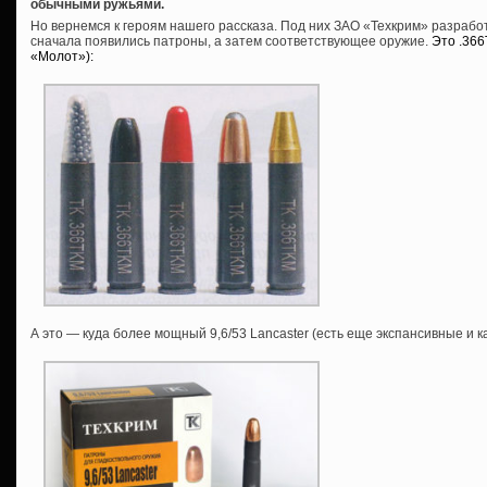
обычными ружьями.
Но вернемся к героям нашего рассказа. Под них ЗАО «Техкрим» разраб
сначала появились патроны, а затем соответствующее оружие.
Это .36
«Молот»):
А это — куда более мощный 9,6/53 Lancaster (есть еще экспансивные и 