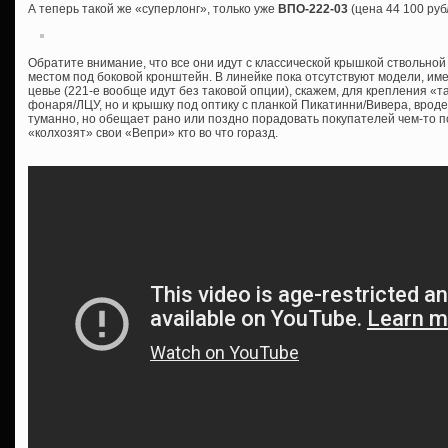
А теперь такой же «суперлонг», только уже
ВПО-222-03
(цена 44 100 руб
Обратите внимание, что все они идут с классической крышкой ствольной
местом под боковой кронштейн. В линейке пока отсутствуют модели, им
цевье (221-е вообще идут без таковой опции), скажем, для крепления «т
фонаря/ЛЦУ, но и крышку под оптику с планкой Пикатинни/Вивера, врод
туманно, но обещает рано или поздно порадовать покупателей чем-то 
«колхозят» свои «Вепри» кто во что горазд.