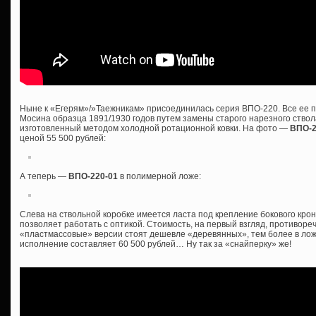
Ныне к «Егерям»/»Таежникам» присоединилась серия ВПО-220. Все ее п
Мосина образца 1891/1930 годов путем замены старого нарезного ствол
изготовленный методом холодной ротационной ковки. На фото —
ВПО-
ценой 55 500 рублей:
А теперь —
ВПО-220-01
в полимерной ложе:
Слева на ствольной коробке имеется ласта под крепление бокового крон
позволяет работать с оптикой. Стоимость, на первый взгляд, противоре
«пластмассовые» версии стоят дешевле «деревянных», тем более в ложе
исполнение составляет 60 500 рублей… Ну так за «снайперку» же!