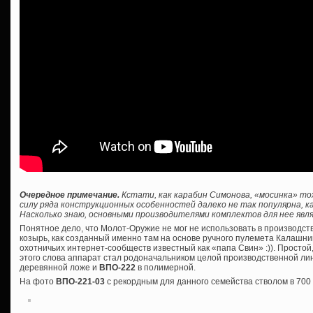
Очередное примечание.
Кстати, как карабин Симонова, «мосинка» то
силу ряда конструкционных особенностей далеко не так популярна, ка
Насколько знаю, основными производителями комплектов для нее явля
Понятное дело, что Молот-Оружие не мог не использовать в производс
козырь, как созданный именно там на основе ручного пулемета Калашник
охотничьих интернет-сообществ известный как «папа Свин» :)). Просто
этого слова аппарат стал родоначальником целой производственной лин
деревянной ложе и
ВПО-222
в полимерной.
На фото
ВПО-221-03
с рекордным для данного семейства стволом в 700