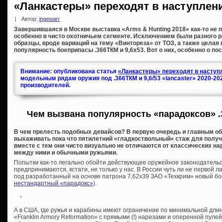
«Ланкастеры» переходят в наступлен
|
Автор:
ingewarr
Завершившаяся в Москве выставка «Arms & Hunting 2018» как-то не п
особенно в чисто охотничьем сегменте. Исключением были разного 
образцы, вроде вариаций на тему «Винтореза» от ТОЗ, а также целая
популярность боеприпасы .366ТКМ и 9,6х53. Вот о них, особенно о по
Внимание: опубликована статья
«Ланкастеры» переходят в наступл
модельным рядам оружия под .366ТКМ и 9,6/53 «lancaster» 2020-20
производителей.
Чем вызвана популярность «парадоксов» .
В чем прелесть подобных девайсов? В первую очередь и главным об
выхаживать пока что пятилетний «гладкоствольный» стаж для получе
вместе с тем они чисто визуально не отличаются от классических на
между ними и обычными ружьями.
Попытки как-то легально обойти действующее оружейное законодательс
предпринимаются, кстати, не только у нас. В России чуть ли не первой л
под разработанный на основе патрона 7,62х39 ЗАО «Техкрим» новый бо
нестандартный «парадокс»
).
А в США, где ружья и карабины имеют ограничение по минимальной дли
«Franklin Armory Reformation» с прямыми (!) нарезами и оперенной пуле