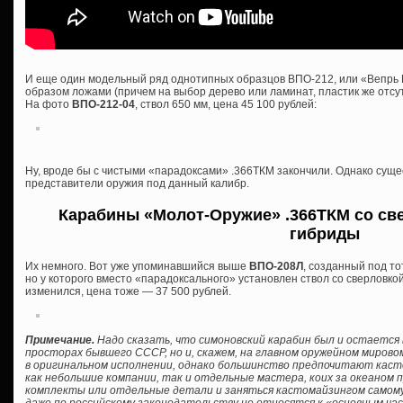
И еще один модельный ряд однотипных образцов ВПО-212, или «Вепрь 
образом ложами (причем на выбор дерево или ламинат, пластик же отсутс
На фото
ВПО-212-04
, ствол 650 мм, цена 45 100 рублей:
Ну, вроде бы с чистыми «парадоксами» .366ТКМ закончили. Однако сущ
представители оружия под данный калибр.
Карабины «Молот-Оружие» .366ТКМ со све
гибриды
Их немного. Вот уже упоминавшийся выше
ВПО-208Л
, созданный под то
но у которого вместо «парадоксального» установлен ствол со сверловкой
изменился, цена тоже — 37 500 рублей.
Примечание.
Надо сказать, что симоновский карабин был и остается 
просторах бывшего СССР, но и, скажем, на главном оружейном мирово
в оригинальном исполнении, однако большинство предпочитают кас
как небольшие компании, так и отдельные мастера, коих за океаном 
комплекты или отдельные детали и заняться кастомайзингом самому, б