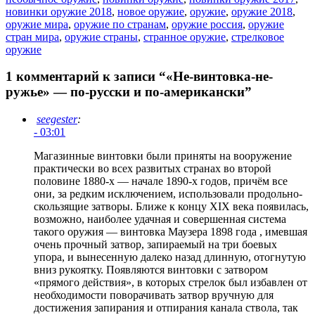
новинки оружие 2018
,
новое оружие
,
оружие
,
оружие 2018
,
оружие мира
,
оружие по странам
,
оружие россия
,
оружие
стран мира
,
оружие страны
,
странное оружие
,
стрелковое
оружие
1 комментарий к записи “«Не-винтовка-не-
ружье» — по-русски и по-американски”
seegester
:
- 03:01
Магазинные винтовки были приняты на вооружение
практически во всех развитых странах во второй
половине 1880-х — начале 1890-х годов, причём все
они, за редким исключением, использовали продольно-
скользящие затворы. Ближе к концу XIX века появилась,
возможно, наиболее удачная и совершенная система
такого оружия — винтовка Маузера 1898 года , имевшая
очень прочный затвор, запираемый на три боевых
упора, и вынесенную далеко назад длинную, отогнутую
вниз рукоятку. Появляются винтовки с затвором
«прямого действия», в которых стрелок был избавлен от
необходимости поворачивать затвор вручную для
достижения запирания и отпирания канала ствола, так