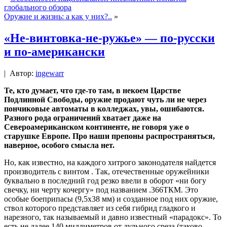
глобального обзора
Оружие и жизнь: а как у них?..
»
«Не-винтовка-не-ружье» — по-русски
и по-американски
|
Автор:
ingewarr
Те, кто думает, что где-то там, в некоем Царстве
Подлинной Свободы, оружие продают чуть ли не через
пончиковые автоматы в колледжах, увы, ошибаются.
Разного рода ограничений хватает даже на
Североамериканском континенте, не говоря уже о
старушке Европе. Про наши препоны распространяться,
наверное, особого смысла нет.
Но, как известно, на каждого хитрого законодателя найдется
производитель с винтом . Так, отечественные оружейники
буквально в последний год резко ввели в оборот «ни богу
свечку, ни черту кочергу» под названием .366ТКМ. Это
особые боеприпасы (9,5х38 мм) и созданное под них оружие,
ствол которого представляет из себя гибрид гладкого и
нарезного, так называемый и давно известный «парадокс». То
есть не далее 140 миллиметров от дульного среза (таково