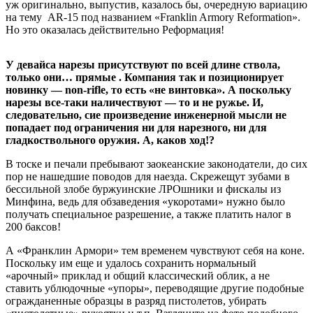
уж оригинально, выпустив, казалось бы, очередную вариацию
на тему AR-15 под названием «Franklin Armory Reformation».
Но это оказалась действительно Реформация!
У девайса нарезы присутствуют по всей длине ствола,
только они… прямые . Компания так и позиционирует
новинку — non-rifle, то есть «не винтовка». А поскольку
нарезы все-таки наличествуют — то и не ружье. И,
следовательно, сие произведение инженерной мысли не
попадает под ограничения ни для нарезного, ни для
гладкоствольного оружия. А, каков ход!?
В тоске и печали пребывают заокеанские законодатели, до сих
пор не нашедшие поводов для наезда. Скрежещут зубами в
бессильной злобе буржуинские ЛРОшники и фискалы из
Минфина, ведь для обзаведения «укоротами» нужно было
получать специальное разрешение, а также платить налог в
200 баксов!
А «Франклин Армори» тем временем чувствуют себя на коне.
Поскольку им еще и удалось сохранить нормальный
«арочный» приклад и общий классический облик, а не
ставить ублюдочные «упоры», переводящие другие подобные
огражданенные образцы в разряд пистолетов, убирать