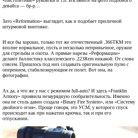
«пистолетные» рукоятки и т.п. Взгляните на фото подобного
девайса — бр-р…
Зато «Reformation» выглядит, как и подобает приличной
штурмовой винтовке.
И все бы хорошо, только тот же отечественный .366ТКМ это
вполне нормальное, пусть и несколько непривычное, оружие
для стрельбы и охоты. А прямые нарезы «Реформации»
делают баллистику классического .223Rem никакой. От слова
совсем. Пришлось под них создавать оригинальную пулю с
оперением, стабилизирующим ее полет. Вот она, на
фотографии.
Ах да, а что же у нас с режимом full-auto? И здесь «Franklin
Armory» проявила незаурядную сообразительность. Именно
она не столь давно создала «Binary Fire System», или «Систему
двойного огня». Проще говоря, это УСМ, у которого спуск
происходит как при нажатии крючка, так и при его
отпускании.