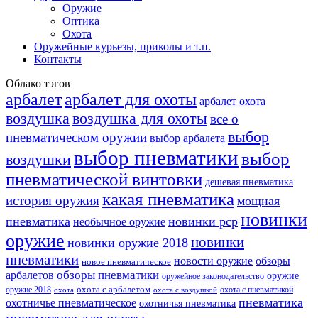
Оружие
Оптика
Охота
Оружейные курьезы, приколы и т.п.
Контакты
Облако тэгов
арбалет
арбалет для охоты
арбалет охота
воздушка
воздушка для охоты
все о
выбор
пневматическом оружии
выбор арбалета
выбор пневматики
выбор
воздушки
пневматической винтовки
дешевая пневматика
какая пневматика
история оружия
мощная
новинки
пневматика
новинки pcp
необычное оружие
оружие
новинки
новинки оружие 2018
пневматики
новости оружие
обзоры
новое пневматическое
обзоры пневматики
арбалетов
оружие
оружейное законодательство
оружие 2018
охота с арбалетом
охота с пневматикой
охота
охота с воздушкой
пневматика
охотничье пневматическое
охотничья пневматика