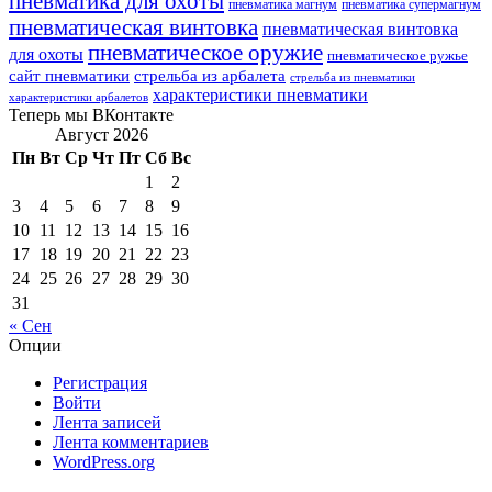
пневматика для охоты
пневматика магнум
пневматика супермагнум
пневматическая винтовка
пневматическая винтовка
пневматическое оружие
для охоты
пневматическое ружье
сайт пневматики
стрельба из арбалета
стрельба из пневматики
характеристики пневматики
характеристики арбалетов
Теперь мы ВКонтакте
Август 2026
Пн
Вт
Ср
Чт
Пт
Сб
Вс
1
2
3
4
5
6
7
8
9
10
11
12
13
14
15
16
17
18
19
20
21
22
23
24
25
26
27
28
29
30
31
« Сен
Опции
Регистрация
Войти
Лента записей
Лента комментариев
WordPress.org