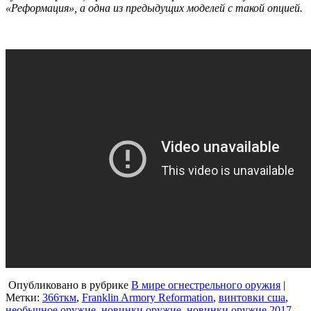
«Реформация», а одна из предыдущих моделей с такой опцией.
Опубликовано в рубрике
В мире огнестрельного оружия
|
Метки:
366ткм
,
Franklin Armory Reformation
,
винтовки сша
,
необычное оружие
,
новинки оружие
,
новинки оружие 2017
,