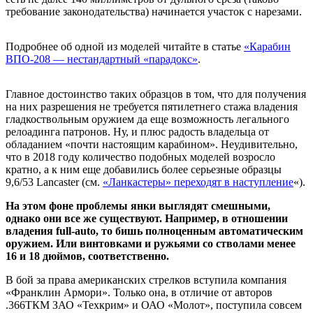
требование законодательства) начинается участок с нарезами.
Подробнее об одной из моделей читайте в статье
«Карабин
ВПО-208 — нестандартный «парадокс»
.
Главное достоинство таких образцов в том, что для получения
на них разрешения не требуется пятилетнего стажа владения
гладкоствольным оружием да еще возможность легального
релоадинга патронов. Ну, и плюс радость владельца от
обладанием «почти настоящим карабином». Неудивительно,
что в 2018 году количество подобных моделей возросло
кратно, а к ним еще добавились более серьезные образцы
9,6/53 Lancaster (см.
«Ланкастеры» переходят в наступление
«).
На этом фоне проблемы янки выглядят смешными,
однако они все же существуют. Например, в отношении
владения full-auto, то бишь полноценным автоматическим
оружием. Или винтовками и ружьями со стволами менее
16 и 18 дюймов, соответственно.
В бой за права американских стрелков вступила компания
«Франклин Армори». Только она, в отличие от авторов
.366ТКМ ЗАО «Техкрим» и ОАО «Молот», поступила совсем