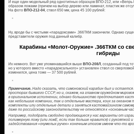
И еще один модельный ряд однотипных образцов ВПО-212, или «Вепрь 
образом ложами (причем на выбор дерево или ламинат, пластик же отсутс
На фото
ВПО-212-04
, ствол 650 мм, цена 45 100 рублей:
Ну, вроде бы с чистыми «парадоксами» .366ТКМ закончили. Однако сущ
представители оружия под данный калибр.
Карабины «Молот-Оружие» .366ТКМ со све
гибриды
Их немного. Вот уже упоминавшийся выше
ВПО-208Л
, созданный под то
но у которого вместо «парадоксального» установлен ствол со сверловкой
изменился, цена тоже — 37 500 рублей.
Примечание.
Надо сказать, что симоновский карабин был и остается 
просторах бывшего СССР, но и, скажем, на главном оружейном мирово
в оригинальном исполнении, однако большинство предпочитают кас
как небольшие компании, так и отдельные мастера, коих за океаном 
комплекты или отдельные детали и заняться кастомайзингом самому, б
даже по российскому законодательству не относятся к «основным ча
Например, подобрать свободно продающиеся у нас варианты от израил
полимерную ложу (или ложЕ, если так больше нравится) с рукояткой 
задействования «очумелых ручек» конечным итогом имеем что-то вро