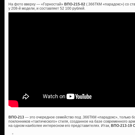
На фото вверху — «Горностай»
ВПО-215-02
(.366ТКМ «парадокс») со ст
у 208-й модели, и составляет 52 100 рублей.
ВПО-213
— это очередное семейство под .366ТКМ «парадокс», только 
поклонников «тактического» стиля, созданное на базе современного ар
на одном наиболее интересном его представителях. Итак,
ВПО-213-19 