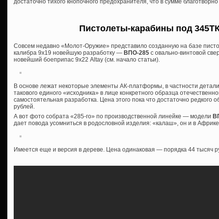
достаточно тихого кнопочного предохранителя, что в сумме благотворно
Пистолеты-карабины под 345ТК 
Совсем недавно «Молот-Оружие» представило созданную на базе писто
калибра 9х19 новейшую разработку —
ВПО-285
с овально-винтовой све
новейший боеприпас 9х22 Altay (см. начало статьи).
В основе лежат некоторые элементы АК-платформы, в частности детали
такового единого «исходника» в лице конкретного образца отечественной
самостоятельная разработка. Цена этого пока что достаточно редкого о
рублей.
А вот фото собрата «285-го» по производственной линейке — модели
ВП
дает повода усомниться в родословной изделия: «калаш», он и в Афри
Имеется еще и версия в дереве. Цена одинаковая — порядка 44 тысяч р