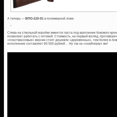
А теперь —
ВПО-220-01
в полимерной ложе:
Слева на ствольной коробке имеется ласта под крепление бокового крон
позволяет работать с оптикой. Стоимость, на первый взгляд, противоре
«пластмассовые» версии стоят дешевле «деревянных», тем более в ложе
исполнение составляет 60 500 рублей… Ну так за «снайперку» же!