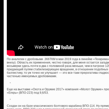
По аналогии с дробовыми .366ТКМ в мае 2019 года в линейке «Техкрима»
внизу). Область их применения, честно говоря, для меня остается загадк
восьмерки здесь почти в два с половиной раза меньше, чем в патроне 12
придающий пулям стабилизирующее вращение, в отношении подобных с
баллистику, то уж точно не улучшает — это все-таки прерогатива гладко
частенько именуемых дробовиками.
Еще на выставке «Охота и Оружие 2017» компания «Молот Оружие» пре
«Егерь» (ВПО-223) под 9,6/53.
Создан он на базе классического болтового карабина ВПО-114. Ну прямо 