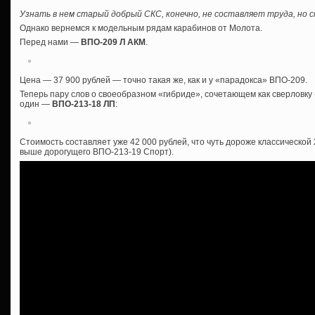
Узнать в нем старый добрый СКС, конечно, не составляет труда, но
Однако вернемся к модельным рядам карабинов от Молота.
Перед нами —
ВПО-209 Л АКМ
.
Цена — 37 900 рублей — точно такая же, как и у «парадокса» ВПО-209.
Теперь пару слов о своеобразном «гибриде», сочетающем как сверловку «
один —
ВПО-213-18 ЛП
:
Стоимость составляет уже 42 000 рублей, что чуть дороже классической
выше дорогущего ВПО-213-19 Спорт).