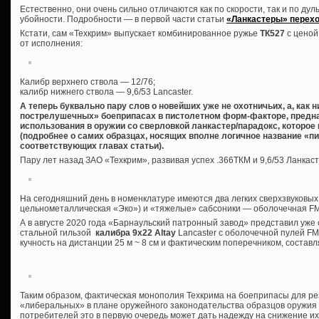
Естественно, они очень сильно отличаются как по скорости, так и по дуль
убойности. Подробности — в первой части статьи
«Ланкастеры» перехо
Кстати, сам «Техкрим» выпускает комбинированное ружье
ТК527
с ценой
от исполнения:
Калибр верхнего ствола — 12/76;
калибр нижнего ствола — 9,6/53 Lancaster.
А теперь буквально пару слов о новейших уже не охотничьих, а, как 
пострелушечных» боеприпасах в пистолетном форм-факторе, предна
использования в оружии со сверловкой ланкастер/парадокс, которое
(подробнее о самих образцах, носящих вполне логичное название «пи
соответствующих главах статьи).
Пару лет назад ЗАО «Техкрим», развивая успех .366ТКМ и 9,6/53 Ланкас
На сегодняшний день в номенклатуре имеются два легких сверхзвуковых
цельнометаллическая «Эко») и «тяжелые» сабсоники — оболочечная FMJ
А в августе 2020 года «Барнаульский патронный завод» представил уж
стальной гильзой
калибра 9х22 Altay
Lancaster с оболочечной пулей FMJ 
кучность на дистанции 25 м ~ 8 см и фактическим поперечником, состав
Таким образом, фактическая монополия Техкрима на боеприпасы для р
«либеральных» в плане оружейного законодательства образцов оружия о
потребителей это в первую очередь может дать надежду на снижение и