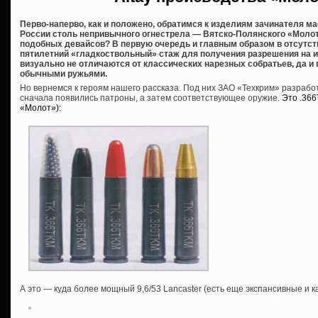
Перво-наперво, как и положено, обратимся к изделиям зачинателя м
России столь непривычного огнестрела — Вятско-Полянского «Молот
подобных девайсов? В первую очередь и главным образом в отсутст
пятилетний «гладкоствольный» стаж для получения разрешения на их 
визуально не отличаются от классических нарезных собратьев, да и
обычными ружьями.
Но вернемся к героям нашего рассказа. Под них ЗАО «Техкрим» разраб
сначала появились патроны, а затем соответствующее оружие.
Это .36
«Молот»):
А это — куда более мощный 9,6/53 Lancaster (есть еще экспансивные и 