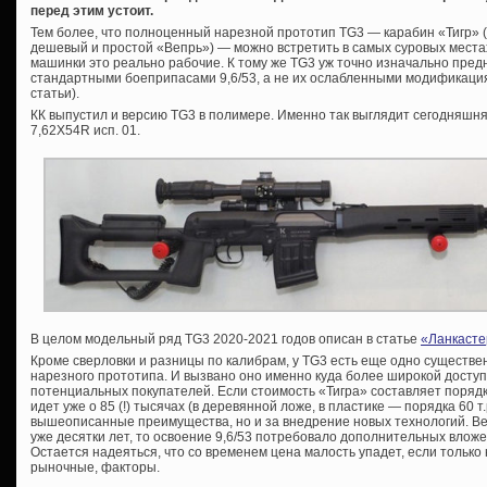
перед этим устоит.
Тем более, что полноценный нарезной прототип TG3 — карабин «Тигр» (к
дешевый и простой «Вепрь») — можно встретить в самых суровых местах
машинки это реально рабочие. К тому же TG3 уж точно изначально пр
стандартными боеприпасами 9,6/53, а не их ослабленными модификаци
статьи).
КК выпустил и версию TG3 в полимере. Именно так выглядит сегодняшня
7,62Х54R исп. 01.
В целом модельный ряд TG3 2020-2021 годов описан в статье
«Ланкасте
Кроме сверловки и разницы по калибрам, у TG3 есть еще одно существе
нарезного прототипа. И вызвано оно именно куда более широкой доступн
потенциальных покупателей. Если стоимость «Тигра» составляет порядка
идет уже о 85 (!) тысячах (в деревянной ложе, в пластике — порядка 60 т.
вышеописанные преимущества, но и за внедрение новых технологий. Ве
уже десятки лет, то освоение 9,6/53 потребовало дополнительных вложе
Остается надеяться, что со временем цена малость упадет, если тольк
рыночные, факторы.