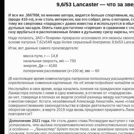
9,6/53 Lancaster — что за зв
И все же .366ТКМ, по мнению автора, видится больше спортивным, ну
(вроде 410-го), и не столь интересен, как его собрат, речь о котором, 
тому же сверловка «парадокс» давно известна и используется в обы
дульных насадок. Опять-таки достаточно «горячая» в сравнении с 
газу врубаться в расположенные ближе к дульному срезу нарезы, чт
Надо полагать, ЗАО «Техкрим» прекрасно осознавало эти нюансы своего
основе патрона 7,62х54R куда более серьезный боеприпас 9,6х53 Lancast
Итак, вот данные самого производителя:
масса пули, г — 14,8
начальная скорость, м/с — 750
энергия, Дж — 4160
поперечник рассеивания (х=100 м), мм — 60
(В настоящее время номенклатура патронов потихоньку расширяется
определенные сомнения картечные. Но об этом подробнее читайте ни
Неслучайно в свое время, когда начались гонения на гражданское нарез
Ланкастера попали с ними в одну компанию, в отличие от «парадоксов». 
ан нет, товарищи в погонах не видели особой разницы между настоящи
о многом говорит. Кстати, незабвенный Александр Хинштейн, ныне «глав
совершенствованию законодательства в сфере деятельности частных о
оборотом оружия», в марте 2019 года вновь предложил приравнять Ланк
повторяется?
Дополнение 2021 года.
Не столь давно глава Росгвардии выступил с так
установить, что выдача полуавтоматического гладкоствольного оружи
а особенно — „Ланкастер“ будет после того, как граждане прошли п
оружием, потому что полуавтоматическое оружие особенно системы