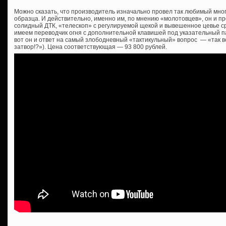
Можно сказать, что производитель изначально провел так любимый мно
образца. И действительно, именно им, по мнению «молотовцев», он и пр
солидный ДТК, «телескоп» с регулируемой щекой и вывешенное цевье сра
имеем переводчик огня с дополнительной клавишей под указательный пал
вот он и ответ на самый злободневный «тактикульный» вопрос — «так все
затвор!?»). Цена соответствующая — 93 800 рублей.