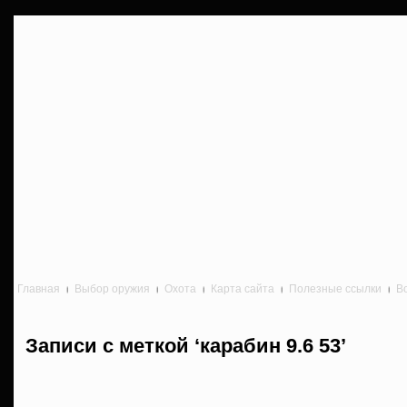
Главная
Выбор оружия
Охота
Карта сайта
Полезные ссылки
В
Записи с меткой ‘карабин 9.6 53’