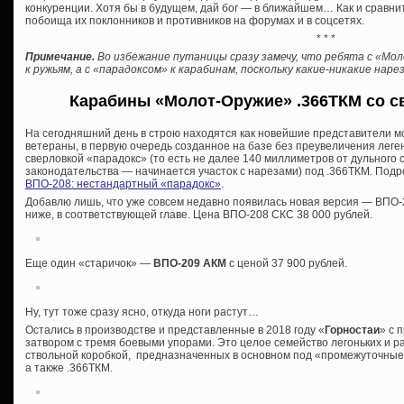
конкуренции. Хотя бы в будущем, дай бог — в ближайшем… Как и сравни
побоища их поклонников и противников на форумах и в соцсетях.
* * *
Примечание.
Во избежание путаницы сразу замечу, что ребята с «Мо
к ружьям, а с «парадоксом» к карабинам, поскольку какие-никакие на
Карабины «Молот-Оружие» .366ТКМ со с
На сегодняшний день в строю находятся как новейшие представители м
ветераны, в первую очередь созданное на базе без преувеличения лег
сверловкой «парадокс» (то есть не далее 140 миллиметров от дульного
законодательства — начинается участок с нарезами) под .366ТКМ. Подро
ВПО-208: нестандартный «парадокс»
.
Добавлю лишь, что уже совсем недавно появилась новая версия — ВПО-2
ниже, в соответствующей главе. Цена ВПО-208 СКС 38 000 рублей.
Еще один «старичок» —
ВПО-209 АКМ
с ценой 37 900 рублей.
Ну, тут тоже сразу ясно, откуда ноги растут…
Остались в производстве и представленные в 2018 году «
Горностаи
» с 
затвором с тремя боевыми упорами. Это целое семейство легоньких и р
ствольной коробкой, предназначенных в основном под «промежуточные»
а также .366ТКМ.