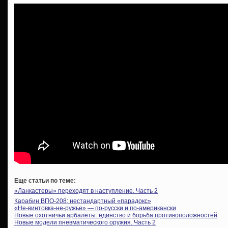
Еще статьи по теме:
«Ланкастеры» переходят в наступление. Часть 2
Карабин ВПО-208: нестандартный «парадокс»
«Не-винтовка-не-ружье» — по-русски и по-американски
Новые охотничьи арбалеты: единство и борьба противоположностей
Новые модели пневматического оружия. Часть 2