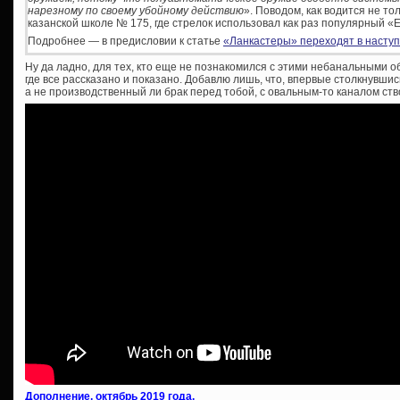
нарезному по своему убойному действию
». Поводом, как водится не то
казанской школе № 175, где стрелок использовал как раз популярный «E
Подробнее — в предисловии к статье
«Ланкастеры» переходят в наступ
Ну да ладно, для тех, кто еще не познакомился с этими небанальными 
где все рассказано и показано. Добавлю лишь, что, впервые столкнувш
а не производственный ли брак перед тобой, с овальным-то каналом ст
Дополнение, октябрь 2019 года.