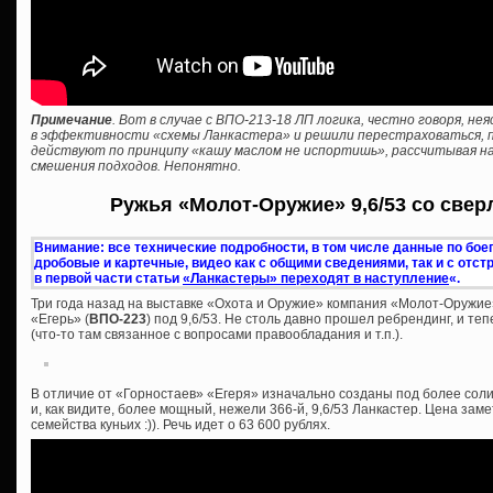
Примечание
. Вот в случае с ВПО-213-18 ЛП логика, честно говоря, н
в эффективности «схемы Ланкастера» и решили перестраховаться, пр
действуют по принципу «кашу маслом не испортишь», рассчитывая на
смешения подходов. Непонятно.
Ружья «Молот-Оружие» 9,6/53 со свер
Внимание: все технические подробности, в том числе данные по бо
дробовые и картечные, видео как с общими сведениями, так и с отс
в первой части статьи
«Ланкастеры» переходят в наступление
«.
Три года назад на выставке «Охота и Оружие» компания «Молот-Оружие
«Егерь» (
ВПО-223
) под 9,6/53. Не столь давно прошел ребрендинг, и те
(что-то там связанное с вопросами правообладания и т.п.).
В отличие от «Горностаев» «Егеря» изначально созданы под более соли
и, как видите, более мощный, нежели 366-й, 9,6/53 Ланкастер. Цена зам
семейства куньих :)). Речь идет о 63 600 рублях.