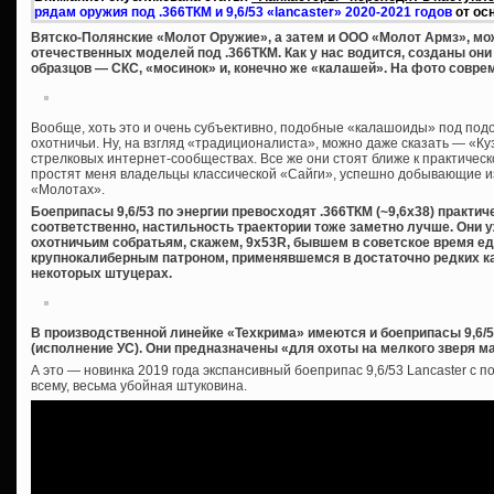
рядам оружия под .366ТКМ и 9,6/53 «lancaster» 2020-2021 годов
от ос
Вятско-Полянские «Молот Оружие», а затем и ООО «Молот Армз», мож
отечественных моделей под .366ТКМ. Как у нас водится, созданы он
образцов — СКС, «мосинок» и, конечно же «калашей». На фото совре
Вообще, хоть это и очень субъективно, подобные «калашоиды» под под
охотничьи. Ну, на взгляд «традиционалиста», можно даже сказать — «Куз
стрелковых интернет-сообществах. Все же они стоят ближе к практическ
простят меня владельцы классической «Сайги», успешно добывающие из 
«Молотах».
Боеприпасы 9,6/53 по энергии превосходят .366ТКМ (~9,6х38) практич
соответственно, настильность траектории тоже заметно лучше. Они 
охотничьим собратьям, скажем, 9х53R, бывшем в советское время 
крупнокалиберным патроном, применявшемся в достаточно редких к
некоторых штуцерах.
В производственной линейке «Техкрима» имеются и боеприпасы 9,6/
(исполнение УС). Они предназначены «для охоты на мелкого зверя ма
А это — новинка 2019 года экспансивный боеприпас 9,6/53 Lancaster с 
всему, весьма убойная штуковина.