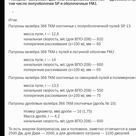
том числе полуоболочки SP и оболочечные FMJ.
Итак:
Патроны калибра 366 ТКМ охотничьи с полуоболочечной пулей SP 13:
масса пули, г — 12,6
начальная скорость, м/с (для ВПО-208) — 620
поперечник рассеивания (х=100 м), мм — 60
Патроны калибра 366 ТКМ с пулей в латунной оболочке FMJ:
масса пули, г — 14
начальная скорость, м/с (для ВПО-208) — 600
поперечник рассеивания (х=100 м), мм — 65
Патроны калибра 366 ТКМ охотничьи со свинцовой пулей в полимерном 
масса пули, г — 13,5
начальная скорость, м/с (для ВПО-208) — 550
поперечник рассеивания (х=100 м), мм — 75
Патроны дробовые калибра 366 ТКМ охотничьи (дробь № 10):
Номер (диаметр, мм) дроби — 10 (1,75)
Масса дроби, г — 6,2
начальная скорость, м/с (для ВПО-208) — 600
То есть энергия боеприпасов, как и положено, заметно отличается в зав
2500 Дж, для Дэри — 2000, а для дробового патрона — 1100 джоулей.