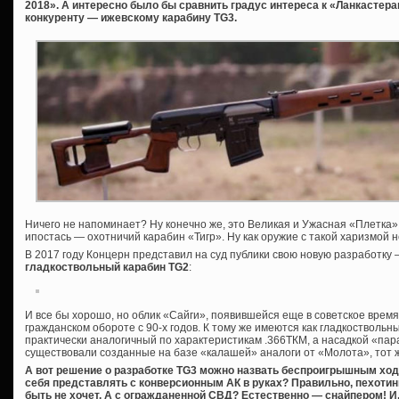
2018». А интересно было бы сравнить градус интереса к «Ланкастера
конкуренту — ижевскому карабину TG3.
Ничего не напоминает? Ну конечно же, это Великая и Ужасная «Плетка»,
ипостась — охотничий карабин «Тигр». Ну как оружие с такой харизмой 
В 2017 году Концерн представил на суд публики свою новую разработку
гладкоствольный карабин TG2
:
И все бы хорошо, но облик «Сайги», появившейся еще в советское время
гражданском обороте с 90-х годов. К тому же имеются как гладкоствольны
практически аналогичный по характеристикам .366ТКМ, а насадкой «пар
существовали созданные на базе «калашей» аналоги от «Молота», тот 
А вот решение о разработке TG3 можно назвать беспроигрышным ход
себя представлять с конверсионным АК в руках? Правильно, пехотин
быть не хочет. А с огражданенной СВД? Естественно — снайпером! И, 