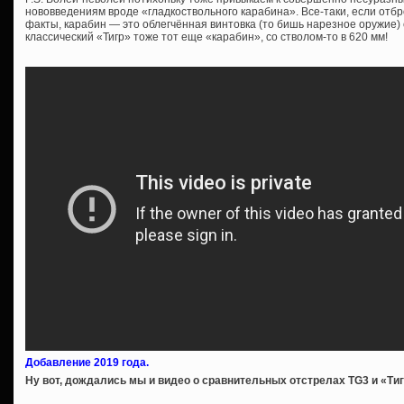
нововведениям вроде «гладкоствольного карабина». Все-таки, если отб
факты, карабин — это облегчённая винтовка (то бишь нарезное оружие) 
классический «Тигр» тоже тот еще «карабин», со стволом-то в 620 мм!
Добавление 2019 года.
Ну вот, дождались мы и видео о сравнительных отстрелах TG3 и «Ти