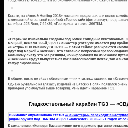
тогда часть ВПО-223 шла в эргономичной ламинатной ложе от компании 
Кстати, на «Arms & Hunting 2018» компания представила и целое семейс
с компактной ствольной коробкой
«Горностай»
(фото внизу), предназна
калибры .223 Rem, 7,62х39, «Грендель», а также .366ТКМ.
«
Егеря» же изначально созданы под более солидные винтовочные .308W
мощный, нежели 366-й, 9,6/53 Ланкастер (хотя уже имеется ряд край
«Экстра» НПЗ именно у ВПО-111 — с этим сейчас разбираются «Молот
идут под маркой «Таежник», что связано с вопросами правообладания,
большому счету это без разницы, но информация во избежание путани
«Таежники» будут выпускаться как в классических ложах, так и в «та
камуфлированных.
В общем, никто не уйдет обиженным — ни «тактикульщики», ни «Кузьмичи
Однако буквально на глазах у изделий из Вятских Полян появился очень
приобрел упомянутый выше товарищ. Речь идет и карабине TG3.
Гладкоствольный карабин TG3 — «СВ
Внимание: опубликована статья
«Ланкастеры» переходят в наступле
рядам оружия под .366ТКМ и 9,6/53 «lancaster» 2020-2021 годов от 
К сожалению, «Концерн Калашников» почти демонстративно отказался