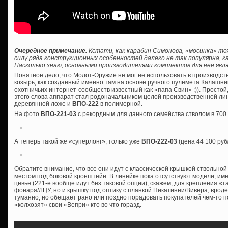
Очередное примечание.
Кстати, как карабин Симонова, «мосинка» то
силу ряда конструкционных особенностей далеко не так популярна, ка
Насколько знаю, основными производителями комплектов для нее явля
Понятное дело, что Молот-Оружие не мог не использовать в производс
козырь, как созданный именно там на основе ручного пулемета Калашник
охотничьих интернет-сообществ известный как «папа Свин» :)). Просто
этого слова аппарат стал родоначальником целой производственной лин
деревянной ложе и
ВПО-222
в полимерной.
На фото
ВПО-221-03
с рекордным для данного семейства стволом в 700
А теперь такой же «суперлонг», только уже
ВПО-222-03
(цена 44 100 руб
Обратите внимание, что все они идут с классической крышкой ствольной
местом под боковой кронштейн. В линейке пока отсутствуют модели, им
цевье (221-е вообще идут без таковой опции), скажем, для крепления «т
фонаря/ЛЦУ, но и крышку под оптику с планкой Пикатинни/Вивера, врод
туманно, но обещает рано или поздно порадовать покупателей чем-то 
«колхозят» свои «Вепри» кто во что горазд.