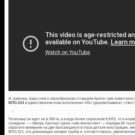
И, наконец, пара слов о своеобразном «старшем брате» уже известног
ВПО-224
в единственном пока исполнении «00» (дерево/ламинат, ствол 
Поскольку он идет не в 366-м, а в куда более серьезном 9,6/53, то и назва
солидное — «Вепрь Хантер» (цена тоже впечатляет — порядка 60 тысяч 
обратите внимание на две бросающиеся в глаза детали конструкции, я
ВПО-221: это длиннющая газовая трубка и, соответственно, увеличенна