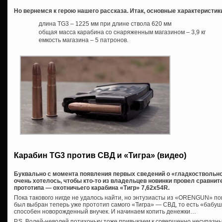
Но вернемся к герою нашего рассказа. Итак, основные характеристик
длина TG3 – 1225 мм при длине ствола 620 мм
общая масса карабина со снаряженным магазином – 3,9 кг
емкость магазина – 5 патронов.
Карабин TG3 против СВД и «Тигра» (видео)
Буквально с момента появления первых сведений о «гладкоствольном
очень хотелось, чтобы кто-то из владельцев новинки провел сравнит
прототипа — охотничьего карабина «Тигр» 7,62х54R.
Пока такового нигде не удалось найти, но энтузиасты из «ORENGUN» по
был выбран теперь уже прототип самого «Тигра» — СВД, то есть «бабушка
способен новорожденный внучек. И начинаем копить денежки…
P.S. Волей-неволей потихоньку тоже привыкаем к совершенно несуразн