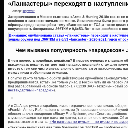
«Ланкастеры» переходят в наступлен
|
Автор:
ingewarr
Завершившаяся в Москве выставка «Arms & Hunting 2018» как-то не п
особенно в чисто охотничьем сегменте. Исключением были разного 
образцы, вроде вариаций на тему «Винтореза» от ТОЗ, а также целая
популярность боеприпасы .366ТКМ и 9,6х53. Вот о них, особенно о по
Внимание: опубликована статья
«Ланкастеры» переходят в наступле
рядам оружия под .366ТКМ и 9,6/53 «lancaster» 2020-2021 годов от 
Чем вызвана популярность «парадоксов» .
В чем прелесть подобных девайсов? В первую очередь и главным об
выхаживать пока что пятилетний «гладкоствольный» стаж для получе
вместе с тем они чисто визуально не отличаются от классических на
между ними и обычными ружьями.
Попытки как-то легально обойти действующее оружейное законодательс
предпринимаются, кстати, не только у нас. В России чуть ли не первой л
под разработанный на основе патрона 7,62х39 ЗАО «Техкрим» новый бо
нестандартный «парадокс»
).
А в США, где ружья и карабины имеют ограничение по минимальной дли
«Franklin Armory Reformation» с прямыми (!) нарезами и оперенной пуле
обошел за счет внедрения «Binary Fire System», или «Системы двойного 
спуск происходит как при нажатии крючка, так и при его отпускании. Об 
рассказывается в статье
«Не-винтовка-не-ружье» — по-русски и по-амер
«Техкрим» выпускает два типа боеприпасов .366ТКМ — дробовой и пу