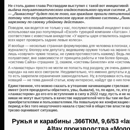
Не столь давно глава Росгвардии выступил с такой вот инициативой:
выдача полуавтоматического гладкоствольного оружия систем „Хат
— „Ланкастер“ будет после того, как граждане прошли пятилетни
потому что полуавтоматическое оружие особенно системы „Ланк
нарезному по своему убойному действию
».
Поводом, как водится не только у нас, послужил кровавый инцидент в ка
использовал как раз популярный «Escort» турецкой компании «Хатсан». К
соответствии с известным анекдотом: «У кареты царя отвалилось заднее
всех карет проверить задние левые колеса».
И вообще — несколько странная формулировка для человека в погонах,
журналисту, блогеру или депутату, видевшему оружие только на экране га
лишь «озвучил» чужие тезисы, не сумев противостоять нажиму). Ведь лю
полуавтомат, вне зависимости от принципа работы и тем более бренда,
«система Сайга» страшнее :)), скажем, «системы Бенелли» или «систем
А «ланкастеры» просто не могли не попасть под раздачу, уж очень дав
народа» на них косо смотрели. Неудивительно, что именно депутаты и 
то есть закрепили ограничения законодательно. Ну, в поправках есть еще
новаций — не тема данной статьи, кому интересно, найдут где о них почи
Единственное, что можно сказать в утешение начинающим стрелкам: 
имеет (хотя прецеденты обратного, увы, бывали), то, по идее, те, кт
«ланкастером» до его его вступления в силу в 2022 году, пусть и не
никак не могут выступать в качестве нарушителей чего бы там ни б
приобретателями и пользователями. На повальную же конфискацию 
период и без того нешуточного накала страстей в обществе власти вря
трезво оценивают ситуацию.
Ружья и карабины
.366ТКМ, 9,6/53 «l
Altay производства «Мол