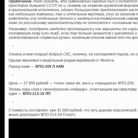
Примечание.
Надо сказать, что симоновский карабин был и остается 
просторах бывшего СССР, но и, скажем, на главном оружейном мирово
в оригинальном исполнении, однако большинство предпочитают кас
как небольшие компании, так и отдельные мастера, коих за океаном 
комплекты или отдельные детали и заняться кастомайзингом самому, б
даже по российскому законодательству не относятся к «основным ча
Например, подобрать свободно продающиеся у нас варианты от израил
полимерную ложу (или ложЕ, если так больше нравится) с рукояткой 
задействования «очумелых ручек» конечным итогом имеем что-то вро
Узнать в нем старый добрый СКС, конечно, не составляет труда, но
Однако вернемся к модельным рядам карабинов от Молота.
Перед нами —
ВПО-209 Л АКМ
.
Цена — 37 900 рублей — точно такая же, как и у «парадокса» ВПО-209.
Теперь пару слов о своеобразном «гибриде», сочетающем как сверловку «
один —
ВПО-213-18 ЛП
:
Стоимость составляет уже 42 000 рублей, что чуть дороже классической
выше дорогущего ВПО-213-19 Спорт).