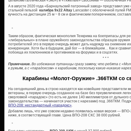
цельнометаллическая «Эко») и «тяжелые» сабсоники — оболочечная FMJ
А в августе 2020 года «Барнаульский патронный завод» представил уж
стальной гильзой
калибра 9х22 Altay
Lancaster с оболочечной пулей FMJ 
кучность на дистанции 25 м ~ 8 см и фактическим поперечником, состав
Таким образом, фактическая монополия Техкрима на боеприпасы для р
«либеральных» в плане оружейного законодательства образцов оружия о
потребителей это в первую очередь может дать надежду на снижение и
конкуренции. Хотя бы в будущем, дай бог — в ближайшем… Как и сравни
побоища их поклонников и противников на форумах и в соцсетях.
* * *
Примечание.
Во избежание путаницы сразу замечу, что ребята с «Мо
к ружьям, а с «парадоксом» к карабинам, поскольку какие-никакие на
Карабины «Молот-Оружие» .366ТКМ со с
На сегодняшний день в строю находятся как новейшие представители м
ветераны, в первую очередь созданное на базе без преувеличения лег
сверловкой «парадокс» (то есть не далее 140 миллиметров от дульного
законодательства — начинается участок с нарезами) под .366ТКМ. Подро
ВПО-208: нестандартный «парадокс»
.
Добавлю лишь, что уже совсем недавно появилась новая версия — ВПО-2
ниже, в соответствующей главе. Цена ВПО-208 СКС 38 000 рублей.