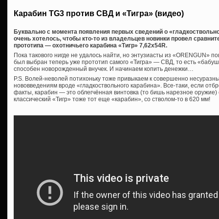
Карабин TG3 против СВД и «Тигра» (видео)
Буквально с момента появления первых сведений о «гладкоствольном
очень хотелось, чтобы кто-то из владельцев новинки провел сравнит
прототипа — охотничьего карабина «Тигр» 7,62х54R.
Пока такового нигде не удалось найти, но энтузиасты из «ORENGUN» по
был выбран теперь уже прототип самого «Тигра» — СВД, то есть «бабушка
способен новорожденный внучек. И начинаем копить денежки…
P.S. Волей-неволей потихоньку тоже привыкаем к совершенно несуразн
нововведениям вроде «гладкоствольного карабина». Все-таки, если отб
факты, карабин — это облегчённая винтовка (то бишь нарезное оружие) 
классический «Тигр» тоже тот еще «карабин», со стволом-то в 620 мм!