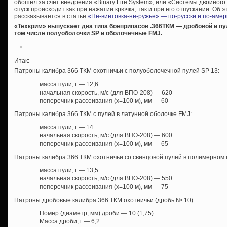
обошел за счет внедрения «Binary Fire System», или «Системы двойного 
спуск происходит как при нажатии крючка, так и при его отпускании. Об 
рассказывается в статье
«Не-винтовка-не-ружье» — по-русски и по-амер
«Техкрим» выпускает два типа боеприпасов .366ТКМ — дробовой и пу
том числе полуоболочки SP и оболочечные FMJ.
Итак:
Патроны калибра 366 ТКМ охотничьи с полуоболочечной пулей SP 13:
масса пули, г — 12,6
начальная скорость, м/с (для ВПО-208) — 620
поперечник рассеивания (х=100 м), мм — 60
Патроны калибра 366 ТКМ с пулей в латунной оболочке FMJ:
масса пули, г — 14
начальная скорость, м/с (для ВПО-208) — 600
поперечник рассеивания (х=100 м), мм — 65
Патроны калибра 366 ТКМ охотничьи со свинцовой пулей в полимерном 
масса пули, г — 13,5
начальная скорость, м/с (для ВПО-208) — 550
поперечник рассеивания (х=100 м), мм — 75
Патроны дробовые калибра 366 ТКМ охотничьи (дробь № 10):
Номер (диаметр, мм) дроби — 10 (1,75)
Масса дроби, г — 6,2