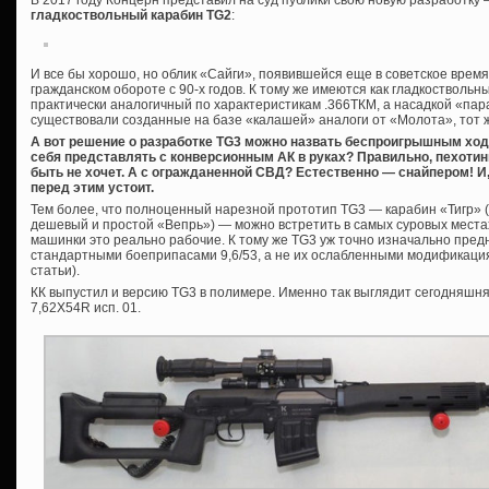
В 2017 году Концерн представил на суд публики свою новую разработку
гладкоствольный карабин TG2
:
И все бы хорошо, но облик «Сайги», появившейся еще в советское время
гражданском обороте с 90-х годов. К тому же имеются как гладкоствольны
практически аналогичный по характеристикам .366ТКМ, а насадкой «пар
существовали созданные на базе «калашей» аналоги от «Молота», тот 
А вот решение о разработке TG3 можно назвать беспроигрышным ход
себя представлять с конверсионным АК в руках? Правильно, пехотин
быть не хочет. А с огражданенной СВД? Естественно — снайпером! И, 
перед этим устоит.
Тем более, что полноценный нарезной прототип TG3 — карабин «Тигр» (к
дешевый и простой «Вепрь») — можно встретить в самых суровых местах
машинки это реально рабочие. К тому же TG3 уж точно изначально пр
стандартными боеприпасами 9,6/53, а не их ослабленными модификаци
статьи).
КК выпустил и версию TG3 в полимере. Именно так выглядит сегодняшня
7,62Х54R исп. 01.