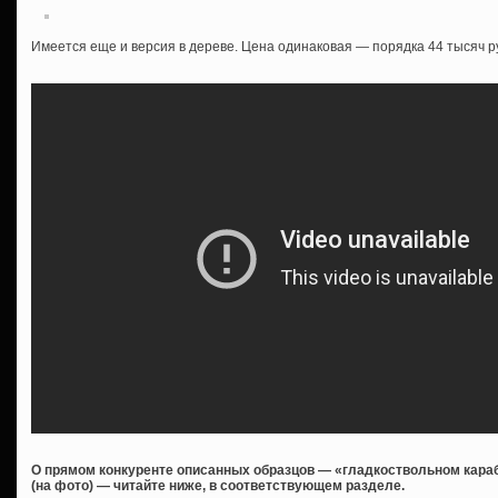
Имеется еще и версия в дереве. Цена одинаковая — порядка 44 тысяч р
О прямом конкуренте описанных образцов — «гладкоствольном караб
(на фото) — читайте ниже, в соответствующем разделе.