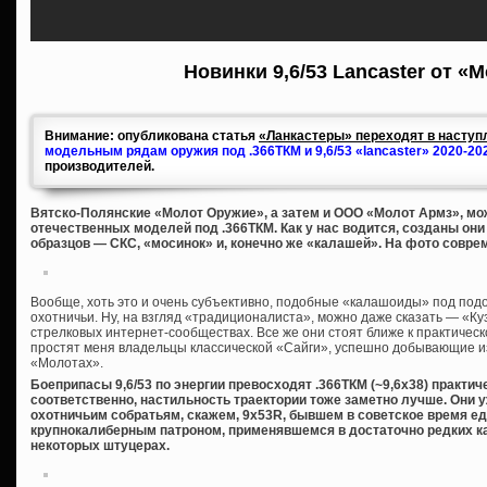
Новинки 9,6/53 Lancaster от «
Внимание: опубликована статья
«Ланкастеры» переходят в наступл
модельным рядам оружия под .366ТКМ и 9,6/53 «lancaster» 2020-20
производителей.
Вятско-Полянские «Молот Оружие», а затем и ООО «Молот Армз», мож
отечественных моделей под .366ТКМ. Как у нас водится, созданы он
образцов — СКС, «мосинок» и, конечно же «калашей». На фото совре
Вообще, хоть это и очень субъективно, подобные «калашоиды» под под
охотничьи. Ну, на взгляд «традиционалиста», можно даже сказать — «Куз
стрелковых интернет-сообществах. Все же они стоят ближе к практическ
простят меня владельцы классической «Сайги», успешно добывающие из 
«Молотах».
Боеприпасы 9,6/53 по энергии превосходят .366ТКМ (~9,6х38) практич
соответственно, настильность траектории тоже заметно лучше. Они 
охотничьим собратьям, скажем, 9х53R, бывшем в советское время 
крупнокалиберным патроном, применявшемся в достаточно редких к
некоторых штуцерах.