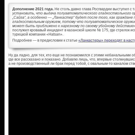
Дополнение 2021 года.
Не столь давно глава Росгвардии выступил с т
установить, что выдача полуавтоматического гладкоствольного ор
„Сайга“, а особенно — „Ланкастер“ будет после того, как граждане
гладкоствольным оружием, потому что полуавтоматическое оружи
может быть приближено к нарезному по своему убойному действию
послужил кровавый инцидент в казанской школе № 175, где стрелок ис
турецкой компании «Hatsan».
Подробнее — в предисловии к статье
«Ланкастеры» переходят в насту
Ну да ладно, для тех, кто еще не познакомился с этими небанальными 
где все рассказано и показано. Добавлю лишь, что, впервые столкнувш
а не производственный ли брак перед тобой, с овальным-то каналом ст