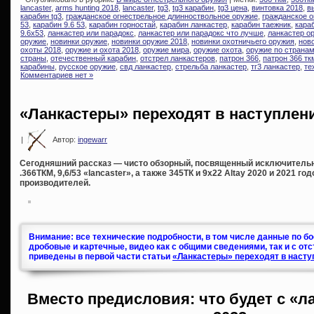
lancaster
,
arms hunting 2018
,
lancaster
,
tg3
,
tg3 карабин
,
tg3 цена
,
винтовка 2018
,
в
карабин tg3
,
гражданское огнестрельное длинноствольное оружие
,
гражданское о
53
,
карабин 9.6 53
,
карабин горностай
,
карабин ланкастер
,
карабин таежник
,
караб
9.6х53
,
ланкастер или парадокс
,
ланкастер или парадокс что лучше
,
ланкастер о
оружие
,
новинки оружие
,
новинки оружие 2018
,
новинки охотничьего оружия
,
нов
охоты 2018
,
оружие и охота 2018
,
оружие мира
,
оружие охота
,
оружие по страна
страны
,
отечественный карабин
,
отстрел ланкастеров
,
патрон 366
,
патрон 366 тк
карабины
,
русское оружие
,
свд ланкастер
,
стрельба ланкастер
,
тг3 ланкастер
,
те
Комментариев нет »
«Ланкастеры» переходят в наступлени
|
Автор:
ingewarr
Сегодняшний рассказ — чисто обзорный, посвященный исключитель
.366ТКМ, 9,6/53 «lancaster», а также 345ТК и 9х22 Altay 2020 и 2021 г
производителей.
Внимание: все технические подробности, в том числе данные по б
дробовые и картечные, видео как с общими сведениями, так и с от
приведены в первой части статьи
«Ланкастеры» переходят в насту
Вместо предисловия: что будет с «л