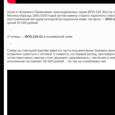
Ныне к «Егерям»/»Таежникам» присоединилась серия ВПО-220. Все ее п
Мосина образца 1891/1930 годов путем замены старого нарезного ствол
изготовленный методом холодной ротационной ковки. На фото —
ВПО-
ценой 55 500 рублей:
А теперь —
ВПО-220-01
в полимерной ложе:
Слева на ствольной коробке имеется ласта под крепление бокового крон
позволяет работать с оптикой. Стоимость, на первый взгляд, противоре
«пластмассовые» версии стоят дешевле «деревянных», тем более в ложе
исполнение составляет 60 500 рублей… Ну так за «снайперку» же!