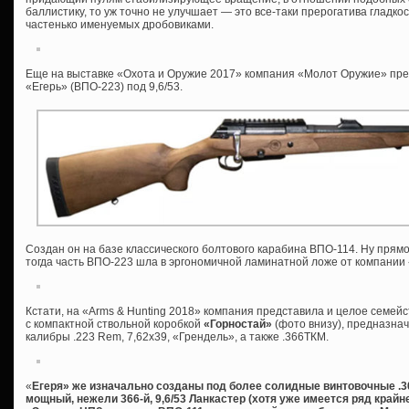
баллистику, то уж точно не улучшает — это все-таки прерогатива гладко
частенько именуемых дробовиками.
Еще на выставке «Охота и Оружие 2017» компания «Молот Оружие» пре
«Егерь» (ВПО-223) под 9,6/53.
Создан он на базе классического болтового карабина ВПО-114. Ну прямо 
тогда часть ВПО-223 шла в эргономичной ламинатной ложе от компании 
Кстати, на «Arms & Hunting 2018» компания представила и целое семейс
с компактной ствольной коробкой
«Горностай»
(фото внизу), предназна
калибры .223 Rem, 7,62х39, «Грендель», а также .366ТКМ.
«
Егеря» же изначально созданы под более солидные винтовочные .308W
мощный, нежели 366-й, 9,6/53 Ланкастер (хотя уже имеется ряд край