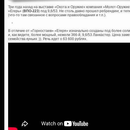
Три года назад на выставке «Охота и Оружие» компания «Молот-Оружие
«Егерь» (
ВПО-223
) под 9,6/53. Не столь давно прошел ребрендинг, и те
(что-то там связанное с вопросами правообладания и т.п.).
В отличие от «Горностаев» «Егеря» изначально созданы под более соли
и, как видите, более мощный, нежели 366-й, 9,6/53 Ланкастер. Цена зам
семейства куньих :)). Речь идет о 63 600 рублях.