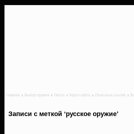
Главная
Выбор оружия
Охота
Карта сайта
Полезные ссылки
В
Записи с меткой ‘русское оружие’