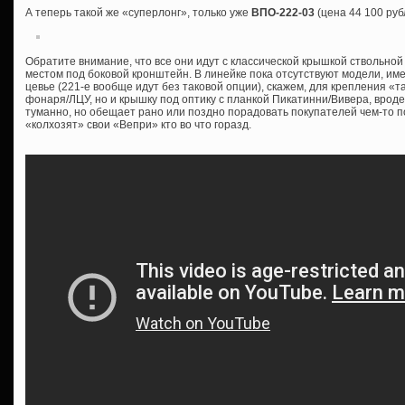
А теперь такой же «суперлонг», только уже
ВПО-222-03
(цена 44 100 руб
Обратите внимание, что все они идут с классической крышкой ствольной
местом под боковой кронштейн. В линейке пока отсутствуют модели, им
цевье (221-е вообще идут без таковой опции), скажем, для крепления «т
фонаря/ЛЦУ, но и крышку под оптику с планкой Пикатинни/Вивера, врод
туманно, но обещает рано или поздно порадовать покупателей чем-то 
«колхозят» свои «Вепри» кто во что горазд.