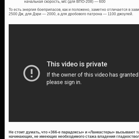
начальная скорость, м/с (для ВПО-208) — 600
То есть энергия боеприпасов, как и положено, заметно отличается в зав
2500 Дж, для Дэри — 2000, а для дробового патрона — 1100 джоулей.
Не стоит думать, что «366-е парадоксы» и «Ланкастеры» вызывают 
начинающих, не имеющих необходимого стажа владения гладкостволо