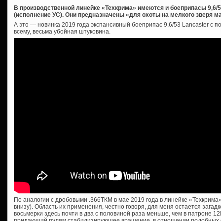
В производственной линейке «Техкрима» имеются и боеприпасы 9,6/
(исполнение УС). Они предназначены «для охоты на мелкого зверя ма
А это — новинка 2019 года экспансивный боеприпас 9,6/53 Lancaster с 
всему, весьма убойная штуковина.
По аналогии с дробовыми .366ТКМ в мае 2019 года в линейке «Техкрима»
внизу). Область их применения, честно говоря, для меня остается загадк
восьмерки здесь почти в два с половиной раза меньше, чем в патроне 12
придающий пулям стабилизирующее вращение, в отношении подобных с