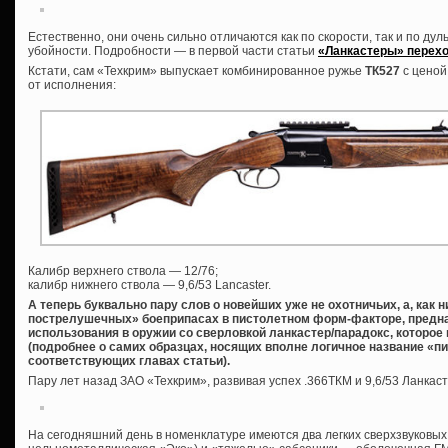
Естественно, они очень сильно отличаются как по скорости, так и по дуль
убойности. Подробности — в первой части статьи
«Ланкастеры» перехо
Кстати, сам «Техкрим» выпускает комбинированное ружье
ТК527
с ценой
от исполнения:
Калибр верхнего ствола — 12/76;
калибр нижнего ствола — 9,6/53 Lancaster.
А теперь буквально пару слов о новейших уже не охотничьих, а, как 
пострелушечных» боеприпасах в пистолетном форм-факторе, предна
использования в оружии со сверловкой ланкастер/парадокс, которое
(подробнее о самих образцах, носящих вполне логичное название «пи
соответствующих главах статьи).
Пару лет назад ЗАО «Техкрим», развивая успех .366ТКМ и 9,6/53 Ланкас
На сегодняшний день в номенклатуре имеются два легких сверхзвуковых