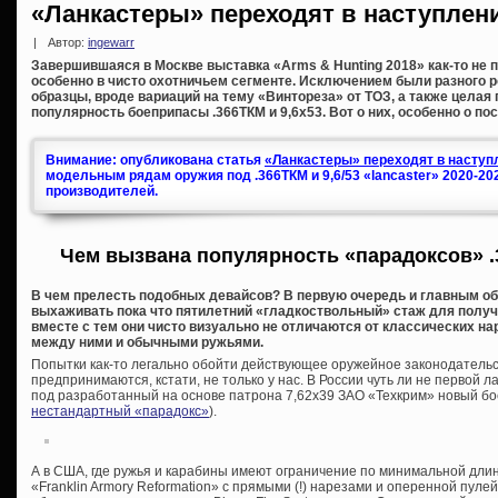
«Ланкастеры» переходят в наступлен
|
Автор:
ingewarr
Завершившаяся в Москве выставка «Arms & Hunting 2018» как-то не п
особенно в чисто охотничьем сегменте. Исключением были разного 
образцы, вроде вариаций на тему «Винтореза» от ТОЗ, а также целая
популярность боеприпасы .366ТКМ и 9,6х53. Вот о них, особенно о по
Внимание: опубликована статья
«Ланкастеры» переходят в наступл
модельным рядам оружия под .366ТКМ и 9,6/53 «lancaster» 2020-20
производителей.
Чем вызвана популярность «парадоксов» .
В чем прелесть подобных девайсов? В первую очередь и главным об
выхаживать пока что пятилетний «гладкоствольный» стаж для получе
вместе с тем они чисто визуально не отличаются от классических на
между ними и обычными ружьями.
Попытки как-то легально обойти действующее оружейное законодательс
предпринимаются, кстати, не только у нас. В России чуть ли не первой л
под разработанный на основе патрона 7,62х39 ЗАО «Техкрим» новый бо
нестандартный «парадокс»
).
А в США, где ружья и карабины имеют ограничение по минимальной дли
«Franklin Armory Reformation» с прямыми (!) нарезами и оперенной пуле