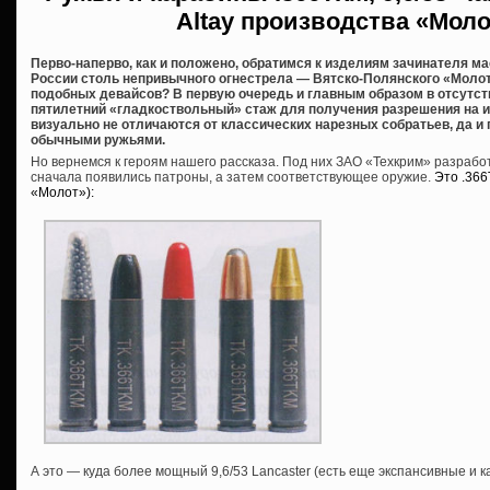
Altay производства «Мол
Перво-наперво, как и положено, обратимся к изделиям зачинателя м
России столь непривычного огнестрела — Вятско-Полянского «Молот
подобных девайсов? В первую очередь и главным образом в отсутст
пятилетний «гладкоствольный» стаж для получения разрешения на их 
визуально не отличаются от классических нарезных собратьев, да и
обычными ружьями.
Но вернемся к героям нашего рассказа. Под них ЗАО «Техкрим» разраб
сначала появились патроны, а затем соответствующее оружие.
Это .36
«Молот»):
А это — куда более мощный 9,6/53 Lancaster (есть еще экспансивные и 