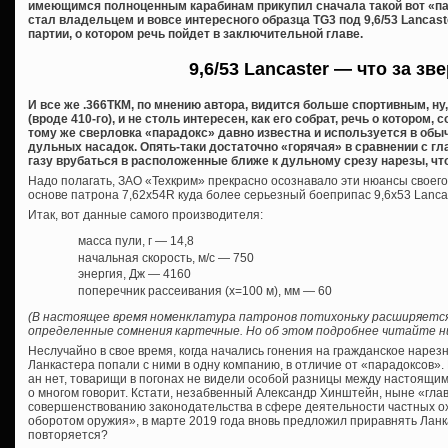
имеющимся полноценным карабинам прикупил сначала такой вот «пар
стал владельцем и вовсе интересного образца TG3 под 9,6/53 Lancas
партии, о котором речь пойдет в заключительной главе.
9,6/53 Lancaster — что за зв
И все же .366ТКМ, по мнению автора, видится больше спортивным, ну
(вроде 410-го), и не столь интересен, как его собрат, речь о котором, 
тому же сверловка «парадокс» давно известна и используется в обы
дульных насадок. Опять-таки достаточно «горячая» в сравнении с 
газу врубаться в расположенные ближе к дульному срезу нарезы, чт
Надо полагать, ЗАО «Техкрим» прекрасно осознавало эти нюансы своего
основе патрона 7,62х54R куда более серьезный боеприпас 9,6х53 Lancast
Итак, вот данные самого производителя:
масса пули, г — 14,8
начальная скорость, м/с — 750
энергия, Дж — 4160
поперечник рассеивания (х=100 м), мм — 60
(В настоящее время номенклатура патронов потихоньку расширяется
определенные сомнения картечные. Но об этом подробнее читайте ни
Неслучайно в свое время, когда начались гонения на гражданское нарез
Ланкастера попали с ними в одну компанию, в отличие от «парадоксов». 
ан нет, товарищи в погонах не видели особой разницы между настоящи
о многом говорит. Кстати, незабвенный Александр Хинштейн, ныне «глав
совершенствованию законодательства в сфере деятельности частных о
оборотом оружия», в марте 2019 года вновь предложил приравнять Ланк
повторяется?