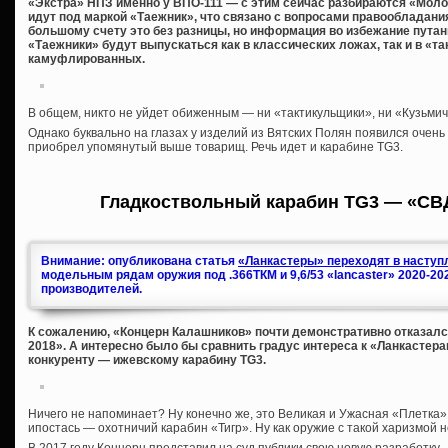
«Экстра» НПЗ именно у ВПО-111 — с этим сейчас разбираются «Молот
идут под маркой «Таежник», что связано с вопросами правообладания,
большому счету это без разницы, но информация во избежание путани
«Таежники» будут выпускаться как в классических ложах, так и в «та
камуфлированных.
В общем, никто не уйдет обиженным — ни «тактикульщики», ни «Кузьмичи
Однако буквально на глазах у изделий из Вятских Полян появился очень
приобрел упомянутый выше товарищ. Речь идет и карабине TG3.
Гладкоствольный карабин TG3 — «СВ
Внимание: опубликована статья
«Ланкастеры» переходят в наступл
модельным рядам оружия под .366ТКМ и 9,6/53 «lancaster» 2020-20
производителей.
К сожалению, «Концерн Калашников» почти демонстративно отказался
2018». А интересно было бы сравнить градус интереса к «Ланкастера
конкуренту — ижевскому карабину TG3.
Ничего не напоминает? Ну конечно же, это Великая и Ужасная «Плетка»,
ипостась — охотничий карабин «Тигр». Ну как оружие с такой харизмой 