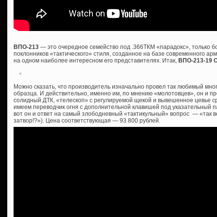
ВПО-213
— это очередное семейство под .366ТКМ «парадокс», только 
поклонников «тактического» стиля, созданное на базе современного ар
на одном наиболее интересном его представителях. Итак,
ВПО-213-19 
Можно сказать, что производитель изначально провел так любимый мно
образца. И действительно, именно им, по мнению «молотовцев», он и пр
солидный ДТК, «телескоп» с регулируемой щекой и вывешенное цевье сра
имеем переводчик огня с дополнительной клавишей под указательный пал
вот он и ответ на самый злободневный «тактикульный» вопрос — «так все
затвор!?»). Цена соответствующая — 93 800 рублей.