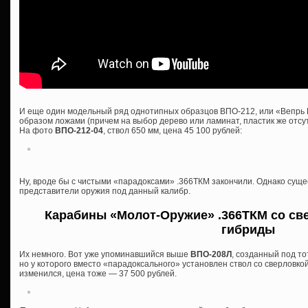
И еще один модельный ряд однотипных образцов ВПО-212, или «Вепрь 
образом ложами (причем на выбор дерево или ламинат, пластик же отсутс
На фото
ВПО-212-04
, ствол 650 мм, цена 45 100 рублей:
Ну, вроде бы с чистыми «парадоксами» .366ТКМ закончили. Однако сущ
представители оружия под данный калибр.
Карабины «Молот-Оружие» .366ТКМ со све
гибриды
Их немного. Вот уже упоминавшийся выше
ВПО-208Л
, созданный под то
но у которого вместо «парадоксального» установлен ствол со сверловкой
изменился, цена тоже — 37 500 рублей.