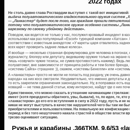
2022 годах
Не столь давно глава Росгвардии выступил с такой вот инициативой:
выдача полуавтоматического гладкоствольного оружия систем „Хат
— „Ланкастер“ будет после того, как граждане прошли пятилетни
потому что полуавтоматическое оружие особенно системы „Ланк
нарезному по своему убойному действию
».
Поводом, как водится не только у нас, послужил кровавый инцидент в ка
использовал как раз популярный «Escort» турецкой компании «Хатсан». К
соответствии с известным анекдотом: «У кареты царя отвалилось заднее
всех карет проверить задние левые колеса».
И вообще — несколько странная формулировка для человека в погонах,
журналисту, блогеру или депутату, видевшему оружие только на экране га
лишь «озвучил» чужие тезисы, не сумев противостоять нажиму). Ведь лю
полуавтомат, вне зависимости от принципа работы и тем более бренда,
«система Сайга» страшнее :)), скажем, «системы Бенелли» или «систем
А «ланкастеры» просто не могли не попасть под раздачу, уж очень дав
народа» на них косо смотрели. Неудивительно, что именно депутаты и 
то есть закрепили ограничения законодательно. Ну, в поправках есть еще
новаций — не тема данной статьи, кому интересно, найдут где о них почи
Единственное, что можно сказать в утешение начинающим стрелкам: 
имеет (хотя прецеденты обратного, увы, бывали), то, по идее, те, кт
«ланкастером» до его его вступления в силу в 2022 году, пусть и не
никак не могут выступать в качестве нарушителей чего бы там ни б
приобретателями и пользователями. На повальную же конфискацию 
период и без того нешуточного накала страстей в обществе власти вря
трезво оценивают ситуацию.
Ружья и карабины
.366ТКМ, 9,6/53 «l