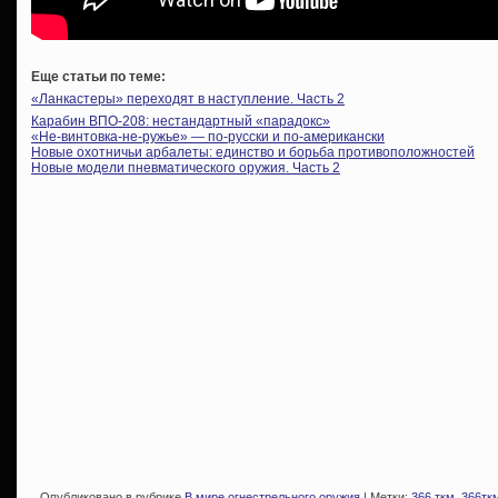
Еще статьи по теме:
«Ланкастеры» переходят в наступление. Часть 2
Карабин ВПО-208: нестандартный «парадокс»
«Не-винтовка-не-ружье» — по-русски и по-американски
Новые охотничьи арбалеты: единство и борьба противоположностей
Новые модели пневматического оружия. Часть 2
Опубликовано в рубрике
В мире огнестрельного оружия
| Метки:
366 ткм
,
366тк