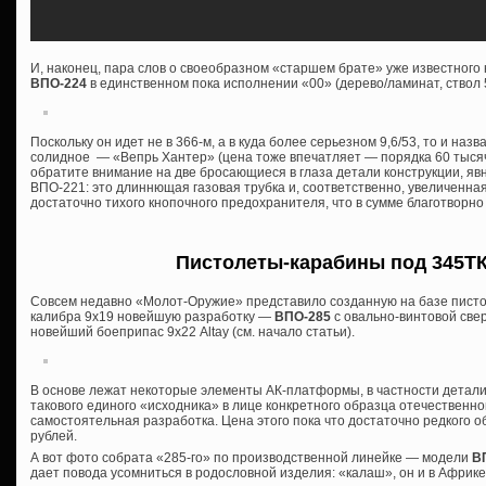
И, наконец, пара слов о своеобразном «старшем брате» уже известног
ВПО-224
в единственном пока исполнении «00» (дерево/ламинат, ствол 
Поскольку он идет не в 366-м, а в куда более серьезном 9,6/53, то и назва
солидное — «Вепрь Хантер» (цена тоже впечатляет — порядка 60 тысяч 
обратите внимание на две бросающиеся в глаза детали конструкции, я
ВПО-221: это длиннющая газовая трубка и, соответственно, увеличенна
достаточно тихого кнопочного предохранителя, что в сумме благотворно
Пистолеты-карабины под 345ТК 
Совсем недавно «Молот-Оружие» представило созданную на базе писто
калибра 9х19 новейшую разработку —
ВПО-285
с овально-винтовой све
новейший боеприпас 9х22 Altay (см. начало статьи).
В основе лежат некоторые элементы АК-платформы, в частности детали
такового единого «исходника» в лице конкретного образца отечественной
самостоятельная разработка. Цена этого пока что достаточно редкого о
рублей.
А вот фото собрата «285-го» по производственной линейке — модели
ВП
дает повода усомниться в родословной изделия: «калаш», он и в Афри