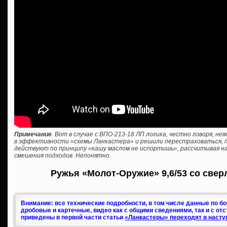
Примечание
. Вот в случае с ВПО-213-18 ЛП логика, честно говоря, н
в эффективности «схемы Ланкастера» и решили перестраховаться, пр
действуют по принципу «кашу маслом не испортишь», рассчитывая на
смешения подходов. Непонятно.
Ружья «Молот-Оружие» 9,6/53 со свер
Внимание: все технические подробности, в том числе данные по б
дробовые и картечные, видео как с общими сведениями, так и с от
приведены в первой части статьи
«Ланкастеры» переходят в насту