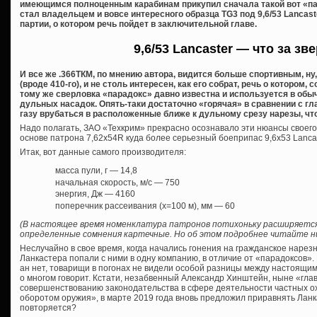
имеющимся полноценным карабинам прикупил сначала такой вот «пар
стал владельцем и вовсе интересного образца TG3 под 9,6/53 Lancas
партии, о котором речь пойдет в заключительной главе.
9,6/53 Lancaster — что за зв
И все же .366ТКМ, по мнению автора, видится больше спортивным, ну
(вроде 410-го), и не столь интересен, как его собрат, речь о котором, 
тому же сверловка «парадокс» давно известна и используется в обы
дульных насадок. Опять-таки достаточно «горячая» в сравнении с 
газу врубаться в расположенные ближе к дульному срезу нарезы, чт
Надо полагать, ЗАО «Техкрим» прекрасно осознавало эти нюансы своего
основе патрона 7,62х54R куда более серьезный боеприпас 9,6х53 Lancast
Итак, вот данные самого производителя:
масса пули, г — 14,8
начальная скорость, м/с — 750
энергия, Дж — 4160
поперечник рассеивания (х=100 м), мм — 60
(В настоящее время номенклатура патронов потихоньку расширяется
определенные сомнения картечные. Но об этом подробнее читайте ни
Неслучайно в свое время, когда начались гонения на гражданское нарез
Ланкастера попали с ними в одну компанию, в отличие от «парадоксов». 
ан нет, товарищи в погонах не видели особой разницы между настоящи
о многом говорит. Кстати, незабвенный Александр Хинштейн, ныне «глав
совершенствованию законодательства в сфере деятельности частных о
оборотом оружия», в марте 2019 года вновь предложил приравнять Ланк
повторяется?