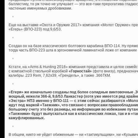
баллистику, то уж точно не улучшает — это все-таки прерогатива гладко
частенько именуемых дробовиками.
Еще на выставке «Охота и Оружие 2017» компания «Молот Оружие» пре
«Егерь» (ВПО-223) под 9,6/53.
Создан он на базе классического болтового карабина ВПО-114. Ну прямо 
тогда часть ВПО-223 шла в эргономичной ламинатной ложе от компании 
Кстати, на «Arms & Hunting 2018» компания представила и целое семейс
с компактной ствольной коробкой
«Горностай»
(фото внизу), предназна
калибры .223 Rem, 7,62х39, «Грендель», а также .366ТКМ.
«
Егеря» же изначально созданы под более солидные винтовочные .308W
мощный, нежели 366-й, 9,6/53 Ланкастер (хотя уже имеется ряд край
«Экстра» НПЗ именно у ВПО-111 — с этим сейчас разбираются «Молот
идут под маркой «Таежник», что связано с вопросами правообладания,
большому счету это без разницы, но информация во избежание путани
«Таежники» будут выпускаться как в классических ложах, так и в «та
камуфлированных.
В общем, никто не уйдет обиженным — ни «тактикульщики», ни «Кузьмичи