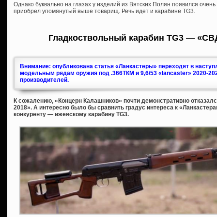
Однако буквально на глазах у изделий из Вятских Полян появился очень
приобрел упомянутый выше товарищ. Речь идет и карабине TG3.
Гладкоствольный карабин TG3 — «СВ
Внимание: опубликована статья
«Ланкастеры» переходят в наступл
модельным рядам оружия под .366ТКМ и 9,6/53 «lancaster» 2020-20
производителей.
К сожалению, «Концерн Калашников» почти демонстративно отказался
2018». А интересно было бы сравнить градус интереса к «Ланкастера
конкуренту — ижевскому карабину TG3.