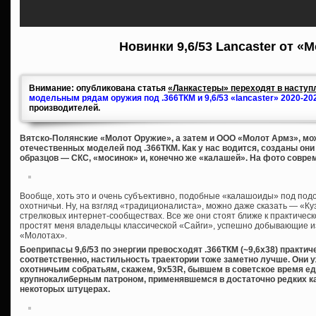
Новинки 9,6/53 Lancaster от «
Внимание: опубликована статья
«Ланкастеры» переходят в наступл
модельным рядам оружия под .366ТКМ и 9,6/53 «lancaster» 2020-20
производителей.
Вятско-Полянские «Молот Оружие», а затем и ООО «Молот Армз», мож
отечественных моделей под .366ТКМ. Как у нас водится, созданы он
образцов — СКС, «мосинок» и, конечно же «калашей». На фото совре
Вообще, хоть это и очень субъективно, подобные «калашоиды» под под
охотничьи. Ну, на взгляд «традиционалиста», можно даже сказать — «Куз
стрелковых интернет-сообществах. Все же они стоят ближе к практическ
простят меня владельцы классической «Сайги», успешно добывающие из 
«Молотах».
Боеприпасы 9,6/53 по энергии превосходят .366ТКМ (~9,6х38) практич
соответственно, настильность траектории тоже заметно лучше. Они 
охотничьим собратьям, скажем, 9х53R, бывшем в советское время 
крупнокалиберным патроном, применявшемся в достаточно редких к
некоторых штуцерах.