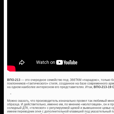
ВПО-213
— это очередное семейство под .366ТКМ «парадокс», только 
поклонников «тактического» стиля, созданное на базе современного ар
на одном наиболее интересном его представителях. Итак,
ВПО-213-19 
Можно сказать, что производитель изначально провел так любимый мно
образца. И действительно, именно им, по мнению «молотовцев», он и пр
солидный ДТК, «телескоп» с регулируемой щекой и вывешенное цевье сра
имеем переводчик огня с дополнительной клавишей под указательный пал