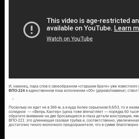
И, наконец, пара слов о своеобразном «старшем брате» уже известног
ВПО-224
в единственном пока исполнении «00» (дерево/ламинат, ствол 
Поскольку он идет не в 366-м, а в куда более серьезном 9,6/53, то и назва
солидное — «Вепрь Хантер» (цена тоже впечатляет — порядка 60 тысяч 
обратите внимание на две бросающиеся в глаза детали конструкции, я
ВПО-221: это длиннющая газовая трубка и, соответственно, увеличенна
достаточно тихого кнопочного предохранителя, что в сумме благотворно