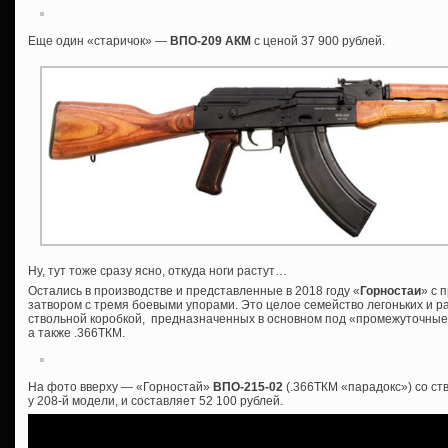
Еще один «старичок» —
ВПО-209 АКМ
с ценой 37 900 рублей.
Ну, тут тоже сразу ясно, откуда ноги растут…
Остались в производстве и представленные в 2018 году «
Горностаи
» с 
затвором с тремя боевыми упорами. Это целое семейство легоньких и р
ствольной коробкой, предназначенных в основном под «промежуточные»
а также .366ТКМ.
На фото вверху — «Горностай»
ВПО-215-02
(.366ТКМ «парадокс») со ст
у 208-й модели, и составляет 52 100 рублей.