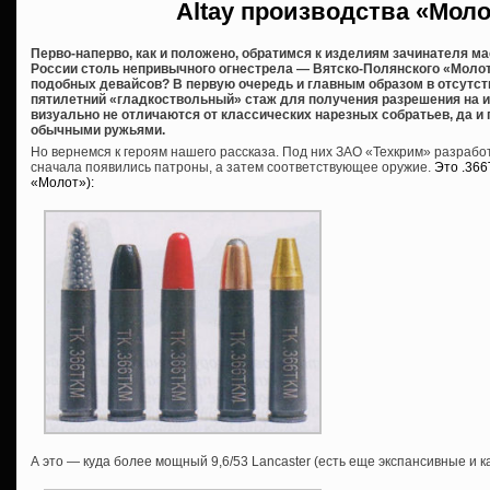
Altay производства «Мол
Перво-наперво, как и положено, обратимся к изделиям зачинателя м
России столь непривычного огнестрела — Вятско-Полянского «Молот
подобных девайсов? В первую очередь и главным образом в отсутст
пятилетний «гладкоствольный» стаж для получения разрешения на их 
визуально не отличаются от классических нарезных собратьев, да и
обычными ружьями.
Но вернемся к героям нашего рассказа. Под них ЗАО «Техкрим» разраб
сначала появились патроны, а затем соответствующее оружие.
Это .36
«Молот»):
А это — куда более мощный 9,6/53 Lancaster (есть еще экспансивные и 