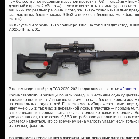
Тем более, что полноценный нарезной прототип TG3 — карабин «Тигр» (к
дешевый и простой «Вепрь») — можно встретить в самых суровых местах
машинки это реально рабочие. К тому же TG3 уж точно изначально пр
стандартными боеприпасами 9,6/53, а не их ослабленными модификаци
статьи).
КК выпустил и версию TG3 в полимере. Именно так выглядит сегодняшня
7,62Х54R исп. 01.
В целом модельный ряд TG3 2020-2021 годов описан в статье
«Ланкасте
Кроме сверловки и разницы по калибрам, у TG3 есть еще одно существе
нарезного прототипа. И вызвано оно именно куда более широкой доступн
потенциальных покупателей. Если стоимость «Тигра» составляет порядка
идет уже о 85 (!) тысячах (в деревянной ложе, в пластике — порядка 60 т.
вышеописанные преимущества, но и за внедрение новых технологий. Ве
уже десятки лет, то освоение 9,6/53 потребовало дополнительных вложе
Остается надеяться, что со временем цена малость упадет, если тольк
рыночные, факторы.
Но вернемся к герою нашего рассказа. Итак, основные характеристик