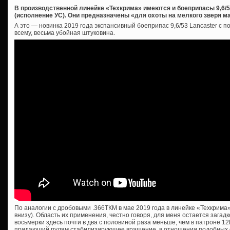
В производственной линейке «Техкрима» имеются и боеприпасы 9,6/
(исполнение УС). Они предназначены «для охоты на мелкого зверя ма
А это — новинка 2019 года экспансивный боеприпас 9,6/53 Lancaster с 
всему, весьма убойная штуковина.
По аналогии с дробовыми .366ТКМ в мае 2019 года в линейке «Техкрима»
внизу). Область их применения, честно говоря, для меня остается загадк
восьмерки здесь почти в два с половиной раза меньше, чем в патроне 12
придающий пулям стабилизирующее вращение, в отношении подобных с