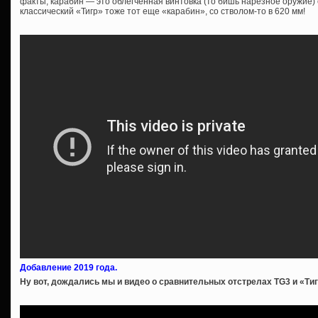
факты, карабин — это облегчённая винтовка (то бишь нарезное оружие) 
классический «Тигр» тоже тот еще «карабин», со стволом-то в 620 мм!
Добавление 2019 года.
Ну вот, дождались мы и видео о сравнительных отстрелах TG3 и «Ти