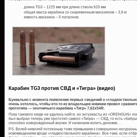
длина TG3 – 1225 мм при длине ствола 620 мм
общая масса карабина со снаряженным магазином – 3,9 кг
емкость магазина – 5 патронов.
Карабин TG3 против СВД и «Тигра» (видео)
Буквально с момента появления первых сведений о «гладкоствольном
очень хотелось, чтобы кто-то из владельцев новинки провел сравнит
прототипа — охотничьего карабина «Тигр» 7,62х54R.
Пока такового нигде не удалось найти, но энтузиасты из «ORENGUN» по
был выбран теперь уже прототип самого «Тигра» — СВД, то есть «бабушка
способен новорожденный внучек. И начинаем копить денежки…
P.S. Волей-неволей потихоньку тоже привыкаем к совершенно несуразн
нововведениям вроде «гладкоствольного карабина». Все-таки, если отб