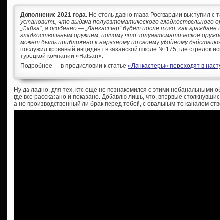
Дополнение 2021 года.
Не столь давно глава Росгвардии выступил с т
установить, что выдача полуавтоматического гладкоствольного ор
„Сайга“, а особенно — „Ланкастер“ будет после того, как граждане
гладкоствольным оружием, потому что полуавтоматическое оружи
может быть приближено к нарезному по своему убойному действию
послужил кровавый инцидент в казанской школе № 175, где стрелок ис
турецкой компании «Hatsan».
Подробнее — в предисловии к статье
«Ланкастеры» переходят в насту
Ну да ладно, для тех, кто еще не познакомился с этими небанальными 
где все рассказано и показано. Добавлю лишь, что, впервые столкнувш
а не производственный ли брак перед тобой, с овальным-то каналом ст