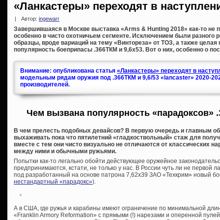
«Ланкастеры» переходят в наступлен
|
Автор:
ingewarr
Завершившаяся в Москве выставка «Arms & Hunting 2018» как-то не п
особенно в чисто охотничьем сегменте. Исключением были разного 
образцы, вроде вариаций на тему «Винтореза» от ТОЗ, а также целая
популярность боеприпасы .366ТКМ и 9,6х53. Вот о них, особенно о по
Внимание: опубликована статья
«Ланкастеры» переходят в наступл
модельным рядам оружия под .366ТКМ и 9,6/53 «lancaster» 2020-20
производителей.
Чем вызвана популярность «парадоксов» .
В чем прелесть подобных девайсов? В первую очередь и главным об
выхаживать пока что пятилетний «гладкоствольный» стаж для получе
вместе с тем они чисто визуально не отличаются от классических на
между ними и обычными ружьями.
Попытки как-то легально обойти действующее оружейное законодательс
предпринимаются, кстати, не только у нас. В России чуть ли не первой л
под разработанный на основе патрона 7,62х39 ЗАО «Техкрим» новый бо
нестандартный «парадокс»
).
А в США, где ружья и карабины имеют ограничение по минимальной дли
«Franklin Armory Reformation» с прямыми (!) нарезами и оперенной пуле