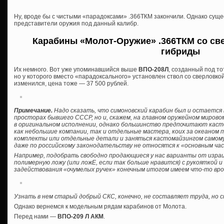
Ну, вроде бы с чистыми «парадоксами» .366ТКМ закончили. Однако сущ
представители оружия под данный калибр.
Карабины «Молот-Оружие» .366ТКМ со све
гибриды
Их немного. Вот уже упоминавшийся выше
ВПО-208Л
, созданный под то
но у которого вместо «парадоксального» установлен ствол со сверловкой
изменился, цена тоже — 37 500 рублей.
Примечание.
Надо сказать, что симоновский карабин был и остается 
просторах бывшего СССР, но и, скажем, на главном оружейном мирово
в оригинальном исполнении, однако большинство предпочитают кас
как небольшие компании, так и отдельные мастера, коих за океаном 
комплекты или отдельные детали и заняться кастомайзингом самому, б
даже по российскому законодательству не относятся к «основным ча
Например, подобрать свободно продающиеся у нас варианты от израил
полимерную ложу (или ложЕ, если так больше нравится) с рукояткой 
задействования «очумелых ручек» конечным итогом имеем что-то вро
Узнать в нем старый добрый СКС, конечно, не составляет труда, но
Однако вернемся к модельным рядам карабинов от Молота.
Перед нами —
ВПО-209 Л АКМ
.