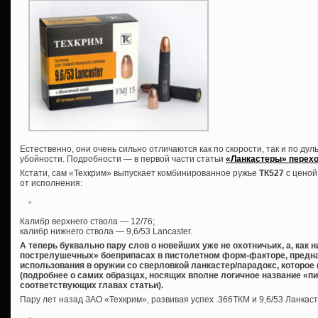
Естественно, они очень сильно отличаются как по скорости, так и по дуль
убойности. Подробности — в первой части статьи
«Ланкастеры» перехо
Кстати, сам «Техкрим» выпускает комбинированное ружье
ТК527
с ценой
от исполнения:
Калибр верхнего ствола — 12/76;
калибр нижнего ствола — 9,6/53 Lancaster.
А теперь буквально пару слов о новейших уже не охотничьих, а, как 
пострелушечных» боеприпасах в пистолетном форм-факторе, предна
использования в оружии со сверловкой ланкастер/парадокс, которое
(подробнее о самих образцах, носящих вполне логичное название «пи
соответствующих главах статьи).
Пару лет назад ЗАО «Техкрим», развивая успех .366ТКМ и 9,6/53 Ланкас