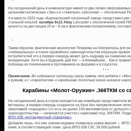
На сегодняшний день в номенклатуре имеются два легких сверхзвуковых
цельнометаллическая «Эко») и «тяжелые» сабсоники — оболочечная FMJ
А в августе 2020 года «Барнаульский патронный завод» представил уж
стальной гильзой
калибра 9х22 Altay
Lancaster с оболочечной пулей FMJ 
кучность на дистанции 25 м ~ 8 см и фактическим поперечником, состав
Таким образом, фактическая монополия Техкрима на боеприпасы для р
«либеральных» в плане оружейного законодательства образцов оружия о
потребителей это в первую очередь может дать надежду на снижение и
конкуренции. Хотя бы в будущем, дай бог — в ближайшем… Как и сравни
побоища их поклонников и противников на форумах и в соцсетях.
* * *
Примечание.
Во избежание путаницы сразу замечу, что ребята с «Мо
к ружьям, а с «парадоксом» к карабинам, поскольку какие-никакие на
Карабины «Молот-Оружие» .366ТКМ со с
На сегодняшний день в строю находятся как новейшие представители м
ветераны, в первую очередь созданное на базе без преувеличения лег
сверловкой «парадокс» (то есть не далее 140 миллиметров от дульного
законодательства — начинается участок с нарезами) под .366ТКМ. Подро
ВПО-208: нестандартный «парадокс»
.
Добавлю лишь, что уже совсем недавно появилась новая версия — ВПО-2
ниже, в соответствующей главе. Цена ВПО-208 СКС 38 000 рублей.