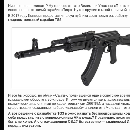
Ничего не напоминает? Ну конечно же, это Великая и Ужасная «Плетка»,
ипостась — охотничий карабин «Тигр». Ну как оружие с такой харизмой 
В 2017 году Концерн представил на суд публики свою новую разработку
гладкоствольный карабин TG2
:
И все бы хорошо, но облик «Сайги», появившейся еще в советское время
гражданском обороте с 90-х годов. К тому же имеются как гладкоствольны
практически аналогичный по характеристикам .366ТКМ, а насадкой «пар
существовали созданные на базе «калашей» аналоги от «Молота», тот 
А вот решение о разработке TG3 можно назвать беспроигрышным ход
себя представлять с конверсионным АК в руках? Правильно, пехотин
быть не хочет. А с огражданенной СВД? Естественно — снайпером! И, 
перед этим устоит.