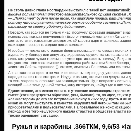
Не столь давно глава Росгвардии выступил с такой вот инициативой:
выдача полуавтоматического гладкоствольного оружия систем „Хат
— „Ланкастер“ будет после того, как граждане прошли пятилетни
потому что полуавтоматическое оружие особенно системы „Ланк
нарезному по своему убойному действию
».
Поводом, как водится не только у нас, послужил кровавый инцидент в ка
использовал как раз популярный «Escort» турецкой компании «Хатсан». К
соответствии с известным анекдотом: «У кареты царя отвалилось заднее
всех карет проверить задние левые колеса».
И вообще — несколько странная формулировка для человека в погонах,
журналисту, блогеру или депутату, видевшему оружие только на экране га
лишь «озвучил» чужие тезисы, не сумев противостоять нажиму). Ведь лю
полуавтомат, вне зависимости от принципа работы и тем более бренда,
«система Сайга» страшнее :)), скажем, «системы Бенелли» или «систем
А «ланкастеры» просто не могли не попасть под раздачу, уж очень дав
народа» на них косо смотрели. Неудивительно, что именно депутаты и 
то есть закрепили ограничения законодательно. Ну, в поправках есть еще
новаций — не тема данной статьи, кому интересно, найдут где о них почи
Единственное, что можно сказать в утешение начинающим стрелкам: 
имеет (хотя прецеденты обратного, увы, бывали), то, по идее, те, кт
«ланкастером» до его его вступления в силу в 2022 году, пусть и не
никак не могут выступать в качестве нарушителей чего бы там ни б
приобретателями и пользователями. На повальную же конфискацию 
период и без того нешуточного накала страстей в обществе власти вря
трезво оценивают ситуацию.
Ружья и карабины
.366ТКМ, 9,6/53 «l