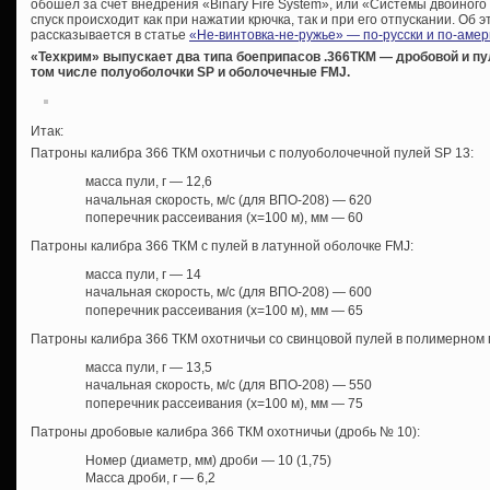
обошел за счет внедрения «Binary Fire System», или «Системы двойного 
спуск происходит как при нажатии крючка, так и при его отпускании. Об 
рассказывается в статье
«Не-винтовка-не-ружье» — по-русски и по-амер
«Техкрим» выпускает два типа боеприпасов .366ТКМ — дробовой и пу
том числе полуоболочки SP и оболочечные FMJ.
Итак:
Патроны калибра 366 ТКМ охотничьи с полуоболочечной пулей SP 13:
масса пули, г — 12,6
начальная скорость, м/с (для ВПО-208) — 620
поперечник рассеивания (х=100 м), мм — 60
Патроны калибра 366 ТКМ с пулей в латунной оболочке FMJ:
масса пули, г — 14
начальная скорость, м/с (для ВПО-208) — 600
поперечник рассеивания (х=100 м), мм — 65
Патроны калибра 366 ТКМ охотничьи со свинцовой пулей в полимерном 
масса пули, г — 13,5
начальная скорость, м/с (для ВПО-208) — 550
поперечник рассеивания (х=100 м), мм — 75
Патроны дробовые калибра 366 ТКМ охотничьи (дробь № 10):
Номер (диаметр, мм) дроби — 10 (1,75)
Масса дроби, г — 6,2