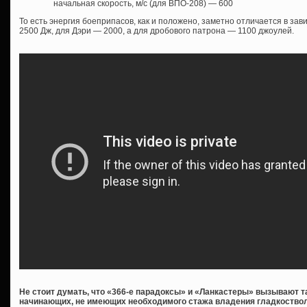
начальная скорость, м/с (для ВПО-208) — 600
То есть энергия боеприпасов, как и положено, заметно отличается в зав
2500 Дж, для Дэри — 2000, а для дробового патрона — 1100 джоулей.
Не стоит думать, что «366-е парадоксы» и «Ланкастеры» вызывают 
начинающих, не имеющих необходимого стажа владения гладкостволо