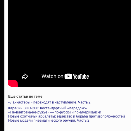
Еще статьи по теме:
«Ланкастеры» переходят в наступление. Часть 2
Карабин ВПО-208: нестандартный «парадокс»
«Не-винтовка-не-ружье» — по-русски и по-американски
Новые охотничьи арбалеты: единство и борьба противоположностей
Новые модели пневматического оружия. Часть 2