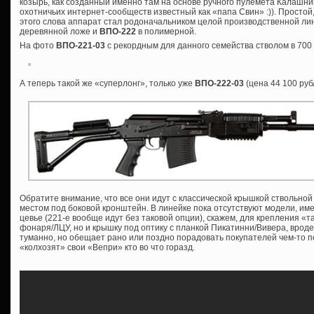
козырь, как созданный именно там на основе ручного пулемета Калашник
охотничьих интернет-сообществ известный как «папа Свин» :)). Просто
этого слова аппарат стал родоначальником целой производственной лин
деревянной ложе и
ВПО-222
в полимерной.
На фото
ВПО-221-03
с рекордным для данного семейства стволом в 700
А теперь такой же «суперлонг», только уже
ВПО-222-03
(цена 44 100 руб
Обратите внимание, что все они идут с классической крышкой ствольной
местом под боковой кронштейн. В линейке пока отсутствуют модели, им
цевье (221-е вообще идут без таковой опции), скажем, для крепления «т
фонаря/ЛЦУ, но и крышку под оптику с планкой Пикатинни/Вивера, врод
туманно, но обещает рано или поздно порадовать покупателей чем-то 
«колхозят» свои «Вепри» кто во что горазд.