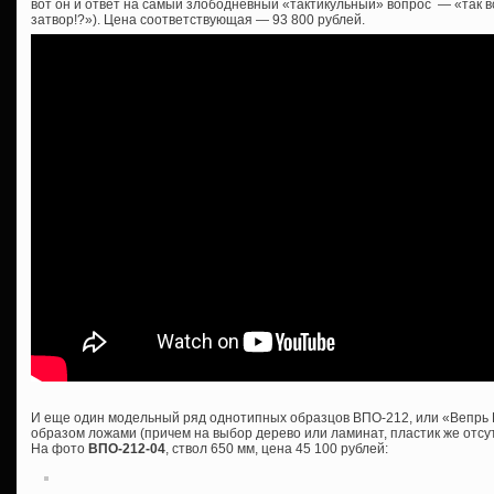
вот он и ответ на самый злободневный «тактикульный» вопрос — «так все
затвор!?»). Цена соответствующая — 93 800 рублей.
И еще один модельный ряд однотипных образцов ВПО-212, или «Вепрь 
образом ложами (причем на выбор дерево или ламинат, пластик же отсутс
На фото
ВПО-212-04
, ствол 650 мм, цена 45 100 рублей: