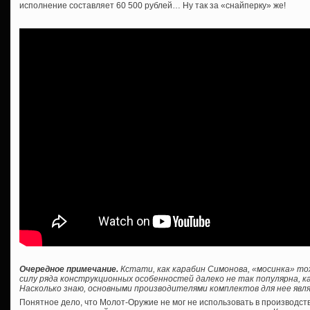
исполнение составляет 60 500 рублей… Ну так за «снайперку» же!
Очередное примечание.
Кстати, как карабин Симонова, «мосинка» то
силу ряда конструкционных особенностей далеко не так популярна, ка
Насколько знаю, основными производителями комплектов для нее явля
Понятное дело, что Молот-Оружие не мог не использовать в производс