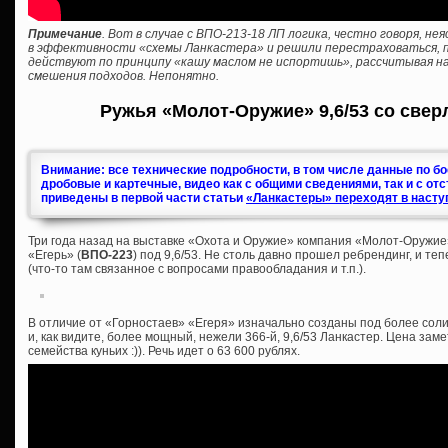
Примечание
. Вот в случае с ВПО-213-18 ЛП логика, честно говоря, н
в эффективности «схемы Ланкастера» и решили перестраховаться, пр
действуют по принципу «кашу маслом не испортишь», рассчитывая на
смешения подходов. Непонятно.
Ружья «Молот-Оружие» 9,6/53 со свер
Внимание: все технические подробности, в том числе данные по б
дробовые и картечные, видео как с общими сведениями, так и с от
приведены в первой части статьи
«Ланкастеры» переходят в насту
Три года назад на выставке «Охота и Оружие» компания «Молот-Оружие
«Егерь» (
ВПО-223
) под 9,6/53. Не столь давно прошел ребрендинг, и те
(что-то там связанное с вопросами правообладания и т.п.).
В отличие от «Горностаев» «Егеря» изначально созданы под более соли
и, как видите, более мощный, нежели 366-й, 9,6/53 Ланкастер. Цена зам
семейства куньих :)). Речь идет о 63 600 рублях.