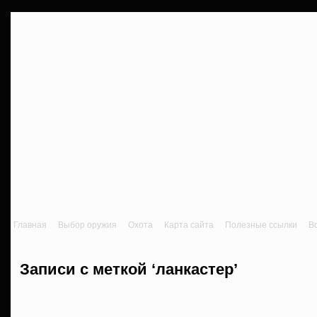
Главная
Выбор оружия
Охота
Карта сайта
Полезные ссылки
В
Записи с меткой ‘ланкастер’