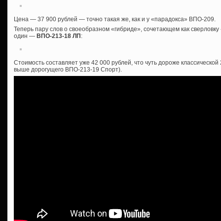
Цена — 37 900 рублей — точно такая же, как и у «парадокса» ВПО-209.
Теперь пару слов о своеобразном «гибриде», сочетающем как сверловку «
один —
ВПО-213-18 ЛП
:
Стоимость составляет уже 42 000 рублей, что чуть дороже классической
выше дорогущего ВПО-213-19 Спорт).