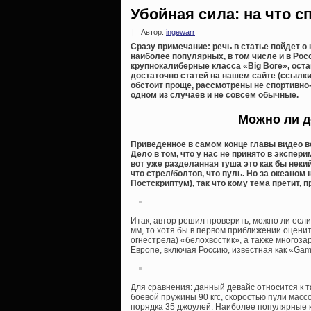
Убойная сила: на что 
|
Автор:
ingewarr
Сразу примечание: речь в статье пойдет 
наиболее популярных, в том числе и в Рос
крупнокалиберные класса «Big Bore», оста
достаточно статей на нашем сайте (ссылки
обстоит проще, рассмотрены не спортивно
одном из случаев и не совсем обычные.
Можно ли д
Приведенное в самом конце главы видео ве
Дело в том, что у нас не принято в эксп
вот уже разделанная туша это как бы неки
что стрел/болтов, что пуль. Но за океаном
Постскриптум), так что кому тема претит,
Итак, автор решил проверить, можно ли есл
мм, то хотя бы в первом приближении оцени
огнестрела) «белохвостик», а также многоз
Европе, включая Россию, известная как «Ga
Для сравнения: данный девайс относится к 
боевой пружины 90 кгс, скоростью пули массо
порядка 35 джоулей. Наиболее популярные 