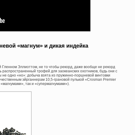
евой «магнум» и дикая индейка
 Гленном Эллиоттом, не то чтобы рекорд, даже вообще не рекорд
ь распространенный трофей для заокеанских охотников, будь они с
ы не одно «но»: добыча взята из пружинно-поршневой винтовки
течественным эйрганнерам 10,5-грановой пулькой «Crosman Premier
 «магнумами», так и «супермагнумами»).