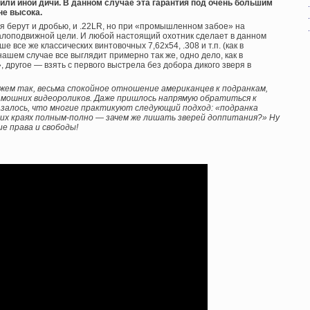
или иной дичи. В данном случае эта гарантия под очень большим
не высока.
ня берут и дробью, и .22LR, но при «промышленном забое» на
 малоподвижной цели. И любой настоящий охотник сделает в данном
е все же классических винтовочных 7,62х54, .308 и т.п. (как в
нашем случае все выглядит примерно так же, одно дело, как в
, другое — взять с первого выстрела без добора дикого зверя в
скажем так, весьма спокойное отношение американцев к подранкам,
мошних видеороликов. Даже пришлось напрямую обратиться к
азалось, что многие практикуют следующий подход: «подранка
ших краях полным-полно — зачем же лишать зверей доппитания?» Ну
е права и свободы!