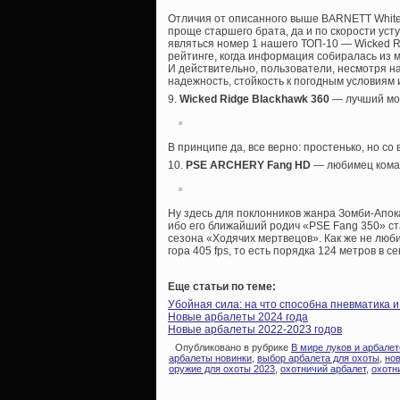
Отличия от описанного выше BARNETT White
проще старшего брата, да и по скорости уст
являться номер 1 нашего ТОП-10 — Wicked Ri
рейтинге, когда информация собиралась из м
И действительно, пользователи, несмотря н
надежность, стойкость к погодным условиям 
9.
Wicked Ridge Blackhawk 360
— лучший мо
В принципе да, все верно: простенько, но со 
10.
PSE ARCHERY Fang HD
— любимец кома
Ну здесь для поклонников жанра Зомби-Апока
ибо его ближайший родич «PSE Fang 350» ст
сезона «Ходячих мертвецов». Как же не люби
гора 405 fps, то есть порядка 124 метров в се
Еще статьи по теме:
Убойная сила: на что способна пневматика 
Новые арбалеты 2024 года
Новые арбалеты 2022-2023 годов
Опубликовано в рубрике
В мире луков и арбалет
арбалеты новинки
,
выбор арбалета для охоты
,
нов
оружие для охоты 2023
,
охотничий арбалет
,
охотн