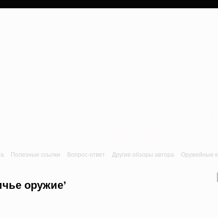
a
Лук, арбалет, пне
та
Полезные ссылки
Вопрос-ответ
Другие обзоры автора
Оружейные ку
ичье оружие’