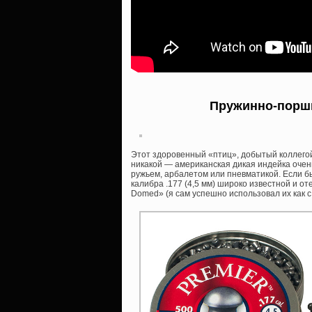
Пружинно-поршн
Этот здоровенный «птиц», добытый коллегой
никакой — американская дикая индейка очен
ружьем, арбалетом или пневматикой. Если б
калибра .177 (4,5 мм) широко известной и о
Domed» (я сам успешно использовал их как с