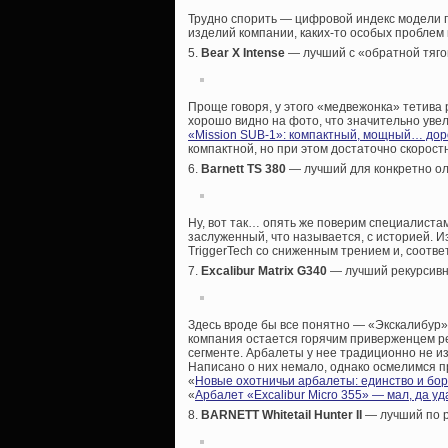
Трудно спорить — цифровой индекс модели гов
изделий компании, каких-то особых проблем к
5.
Bear X Intense
— лучший с «обратной тяго
Проще говоря, у этого «медвежонка» тетива 
хорошо видно на фото, что значительно увел
«Mission SUB-1»: компактный, мощный… дор
компактной, но при этом достаточно скоростн
6.
Barnett TS 380
— лучший для конкретно ол
Ну, вот так… опять же поверим специалистам
заслуженный, что называется, с историей. И
TriggerTech со сниженным трением и, соотве
7.
Excalibur Matrix G340
— лучший рекурсив
Здесь вроде бы все понятно — «Экскалибур»
компания остается горячим приверженцем р
сегменте. Арбалеты у нее традиционно не из
Написано о них немало, однако осмелимся п
«
Новые охотничьи арбалеты: единство и бо
«
Арбалет «Excalibur Micro 355» — мал, да уд
8.
BARNETT Whitetail Hunter II
— лучший по р