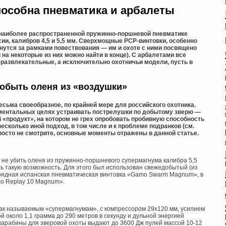
способна пневматика и арбалеты
о наиболее распространенной пружинно-поршневой пневматике
сии, калибров 4,5 и 5,5 мм. Сверхмощные PCP-винтовки, особенно
нутся за рамками повествования — им и охоте с ними посвящено
 на некоторые из них можно найти в конце). С арбалетами все
-развлекательные, а исключительно охотничьи модели, пусть в
обыть оленя из «воздушки»
сьма своеобразное, по крайней мере для российского охотника.
ериментальных целях устраивать пострелушки по добытому зверю —
й «продукт», на котором не грех опробовать пробивную способность
 несколько иной подход, в том числе и к проблеме подранков (см.
 просто не смотрите, основные моменты отражены в данной статье.
и не убить оленя из пружинно-поршневого супермагнума калибра 5,5
ть такую возможность. Для этого был использован свежедобытый (из
арядная испанская пневматическая винтовка «Gamo Swarm Magnum», в
mo Replay 10 Magnum».
так называемым «супермагнумам», с компрессором 29х120 мм, усилием
й около 1,1 грамма до 290 метров в секунду и дульной энергией
карабины для зверовой охоты выдают до 3600 Дж пулей массой 10-12