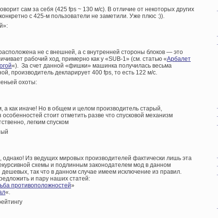
орит сам за себя (425 fps ~ 130 м/с). В отличие от некоторых других
онкретно с 425-м пользователи не заметили. Уже плюс :)).
й»:
расположена не с внешней, а с внутренней стороны блоков — это
ичивает рабочий ход, примерно как у «SUB-1» (см. статью «
Арбалет
огой
«). За счет данной «фишки» машинка получилась весьма
ой, производитель декларирует 400 fps, то есть 122 м/с.
еньей охоты:
, а как иначе! Но в общем и целом производитель старый,
з особенностей стоит отметить разве что спусковой механизм
тственно, легким спуском
ный
, однако! Из ведущих мировых производителей фактически лишь эта
екурсивной схемы и подлинным законодателем мод в данном
 дешевых, так что в данном случае имеем исключение из правил.
редложить и пару наших статей:
рьба противоположностей
»
ал
«.
ейтингу