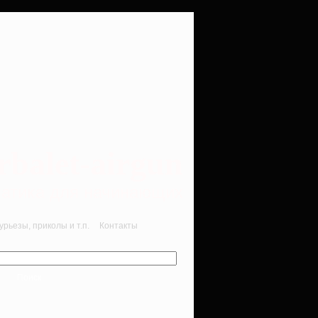
rbalet-airgun
вматика для начинающих
рьезы, приколы и т.п.
Контакты