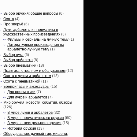
Статьи, обзоры
Выбор оружия: общие вопросы
(6)
Охота
(4)
Про зверьё
(6)
Луки. арбалеты и пневматика в
художественных произведениях
(3)
Фильмы и сериалы на лучную тему
(1)
Литературные произведения на
арбалетно-лучную тему
(1)
Выбор лука
(6)
Выбор арбалета
(8)
Выбор пневматики
(18)
Практика: стреляем и обслуживаем
(12)
Охота с луком и арбалетом
(13)
Охота с пневматикой
(11)
Боеприпасы и аксессуары
(15)
Для пневматики
(7)
Для луков и арбалетов
(7)
Мир оружия: новости, события, обзоры
(126)
В мире луков и арбалетов
(32)
В мире пневматического оружия
(60)
В мире огнестрельного оружия
(15)
История оружия
(13)
Оборудование: дачный тир, мишени,