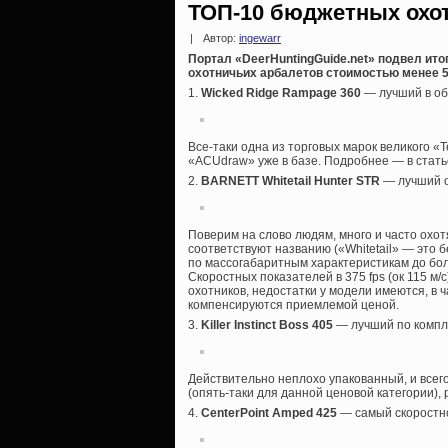
ТОП-10 бюджетных охот
|
Автор:
ingewarr
Портал «DeerHuntingGuide.net» подвел ито
охотничьих арбалетов стоимостью менее 5
1.
Wicked Ridge Rampage 360
— лучший в об
Все-таки одна из торговых марок великого 
«ACUdraw» уже в базе. Подробнее — в стать
2.
BARNETT Whitetail Hunter STR
— лучший о
Поверим на слово людям, много и часто охот
соответствуют названию («Whitetail» — это 
по массогабаритным характеристикам до бо
Скоростных показателей в 375 fps (ок 115 м/
охотников, недостатки у модели имеются, в 
компенсируются приемлемой ценой.
3.
Killer Instinct Boss 405
— лучший по компл
Действительно неплохо упакованный, и всег
(опять-таки для данной ценовой категории), 
4.
CenterPoint Amped 425
— самый скоростн