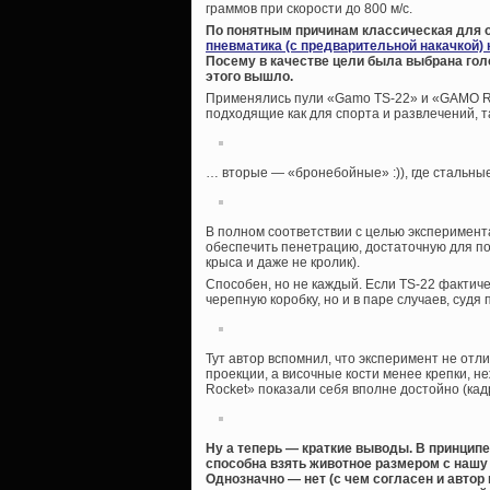
граммов при скорости до 800 м/с.
По понятным причинам классическая для о
пневматика (с предварительной накачкой)
Посему в качестве цели была выбрана голо
этого вышло.
Применялись пули «Gamo TS-22» и «GAMO R
подходящие как для спорта и развлечений, 
… вторые — «бронебойные» :)), где стальные
В полном соответствии с целью эксперимент
обеспечить пенетрацию, достаточную для по
крыса и даже не кролик).
Способен, но не каждый. Если TS-22 фактиче
черепную коробку, но и в паре случаев, судя 
Тут автор вспомнил, что эксперимент не от
проекции, а височные кости менее крепки, 
Rocket» показали себя вполне достойно (кадр
Ну а теперь — краткие выводы. В принципе
способна взять животное размером с нашу
Однозначно — нет (с чем согласен и автор 