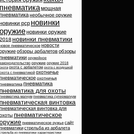
пневматика
мощная
пневматика
необычное оружие
новинки
новинки pcp
оружие
новинки оружие
новинки пневматики
2018
новости
новое пневматическое
обзоры
оружие
обзоры арбалетов
пневматики
оружейное
оружие
законодательство
оружие 2018
охота с арбалетом
охота
охота с воздушкой
охотничье
охота с пневматикой
пневматическое
охотничья
пневматика
пневматика
пневматика для охоты
пневматика магнум
пневматика супермагнум
пневматическая винтовка
пневматическая винтовка для
пневматическое
охоты
оружие
сайт
пневматическое ружье
пневматики
стрельба из арбалета
стрельба из пневматики
характеристики