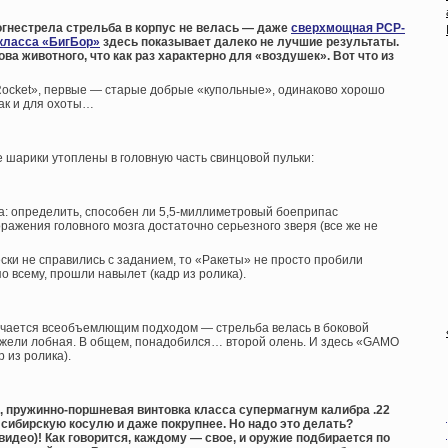
гнестрела стрельба в корпус не велась — даже
сверхмощная PCP-
 класса «БигБор»
здесь показывает далеко не лучшие результаты.
ва животного, что как раз характерно для «воздушек». Вот что из
ocket», первые — старые добрые «купольные», одинаково хорошо
так и для охоты…
 шарики утоплены в головную часть свинцовой пульки:
а: определить, способен ли 5,5-миллиметровый боеприпас
ражения головного мозга достаточно серьезного зверя (все же не
ски не справились с заданием, то «Ракеты» не просто пробили
по всему, прошли навылет (кадр из ролика).
личается всеобъемлющим подходом — стрельба велась в боковой
нежели лобная. В общем, понадобился… второй олень. И здесь «GAMO
 из ролика).
, пружинно-поршневая винтовка класса супермагнум калибра .22
 сибирскую косулю и даже покрупнее. Но надо это делать?
видео)! Как говорится, каждому — свое, и оружие подбирается по