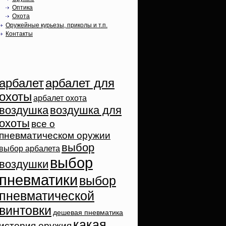
Оптика
Охота
Оружейные курьезы, приколы и т.п.
Контакты
Облако тэгов
арбалет
арбалет для
охоты
арбалет охота
воздушка
воздушка для
охоты
все о
пневматическом оружии
выбор
выбор арбалета
выбор
воздушки
пневматики
выбор
пневматической
винтовки
дешевая пневматика
какая
история оружия