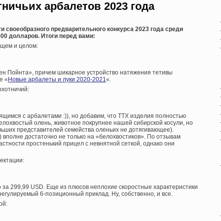
ничьих арбалетов 2023 года
ги своеобразного предварительного конкурса 2023 года среди
00 долларов. Итоги перед вами:
щем и целом:
«Тен Пойнта», причем шикарное устройство натяжения тетивы
е «
Новые арбалеты и луки 2020-2021
«.
хотничий:
ящимся с арбалетами :)), но добавим, что ТТХ изделия полностью
белохвостый олень, животное покрупнее нашей сибирской косули, но
льших представителей семейства оленьих не дотягивающее).
с) вполне достаточно не только на «белохвостиков». По отзывам
частности простенький прицел с невнятной сеткой, однако они
ектации:
о за 299,99 USD. Еще из плюсов неплохие скоростные характеристики
регулируемый 6-позиционный приклад. Ну, собственно, и все.
ой: