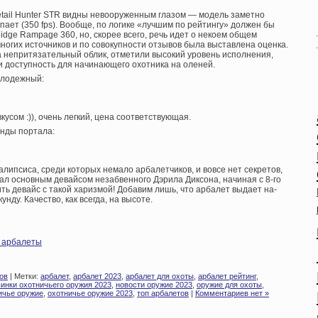
tail Hunter STR видны невооруженным глазом — модель заметно
упает (350 fps). Вообще, по логике «лучшим по рейтингу» должен бы
dge Rampage 360, но, скорее всего, речь идет о некоем общем
ногих источников и по совокупности отзывов была выставлена оценка.
а непритязательный облик, отметили высокий уровень исполнения,
и доступность для начинающего охотника на оленей.
лодежный:
вкусом :)), очень легкий, цена соответствующая.
нды портала:
липсиса, среди которых немало арбалетчиков, и вовсе нет секретов,
ал основным девайсом незабвенного Дэрила Диксона, начиная с 8-го
ть девайс с такой харизмой! Добавим лишь, что арбалет выдает на-
кунду. Качество, как всегда, на высоте.
и арбалеты
ов
| Метки:
арбалет
,
арбалет 2023
,
арбалет для охоты
,
арбалет рейтинг
,
инки охотничьего оружия 2023
,
новости оружие 2023
,
оружие для охоты
,
ичье оружие
,
охотничье оружие 2023
,
топ арбалетов
|
Комментариев нет »