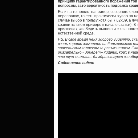
принципу гарантированного поражения той 
вопросом, зато вероятность подранка край
Если на то пошло, например, северного оле
переправах, то есть практически в упор по
случае выбор в пользу хотя бы 7,62х39, а лучш
сравнительном примере в начале статьи). В 
присказках, «победить пьяного и связанного»
естественной среде.
P.S. В свое время меня здорово удивляло, 
очень хорошо заметное на большинстве та
заокеанским коллегам за разъяснением. Ок
обязательно «доберет» хищник, коих в на
что тут скажешь.. да здравствуют всеобщи
Собственно видео: