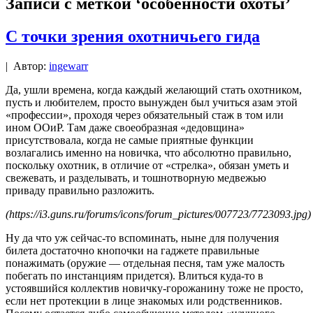
Записи с меткой ‘особенности охоты’
С точки зрения охотничьего гида
|
Автор:
ingewarr
Да, ушли времена, когда каждый желающий стать охотником,
пусть и любителем, просто вынужден был учиться азам этой
«профессии», проходя через обязательный стаж в том или
ином ООиР. Там даже своеобразная «дедовщина»
присутствовала, когда не самые приятные функции
возлагались именно на новичка, что абсолютно правильно,
поскольку охотник, в отличие от «стрелка», обязан уметь и
свежевать, и разделывать, и тошнотворную медвежью
приваду правильно разложить.
(https://i3.guns.ru/forums/icons/forum_pictures/007723/7723093.jpg)
Ну да что уж сейчас-то вспоминать, ныне для получения
билета достаточно кнопочки на гаджете правильные
понажимать (оружие — отдельная песня, там уже малость
побегать по инстанциям придется). Влиться куда-то в
устоявшийся коллектив новичку-горожанину тоже не просто,
если нет протекции в лице знакомых или родственников.