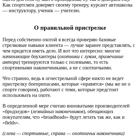
Как спортсмен доверяет своему тренеру, курсант автошколы
— инструктору, ученик — учителю.
О правильной пристрелке
Перед собственно охотой я всегда проверяю базовые
стрелковые навыки клиента — лучше заранее представлять, с
чем придется иметь дело. И вот что интересно: многие
начинающие боухантеры (
охотники с луком, примечание
автора
) тренируются только с полевыми, то есть
спортивными наконечниками, а не с охотничьими.
Что странно, ведь в огнестрельной сфере никто не ведет
пристрелку боеприпасами, которые «нравятся» (мы же не о
спорте говорим), работают с теми, которые предстоит
использовать на охоте.
В определенной мере считаю виноватыми производителей
«бродхедов» (
лезвийных наконечников
), обещающих
покупателям, что «broadheads» будут летать так же, как и
«fields».
(слева — спортивные, справа — охотничьи наконечники)