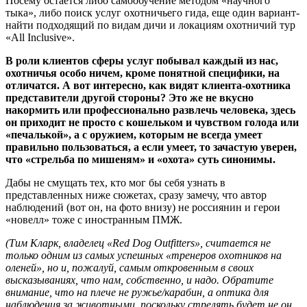
Посему остается либо самообучение методом «научного
тыка», либо поиск услуг охотничьего гида, еще один вариант-
найти подходящий по видам дичи и локациям охотничий тур
«All Inclusive».
В роли клиентов сферы услуг побывал каждый из нас,
охотничья особо ничем, кроме понятной специфики, на
отличатся. А вот интересно, как видят клиента-охотника
представители другой стороны? Это же не вкусно
накормить или профессионально развлечь человека, здесь
он приходит не просто с кошельком и чувством голода или
«печалькой», а с оружием, которым не всегда умеет
правильно пользоваться, а если умеет, то зачастую уверен,
что «стрельба по мишеням» и «охота» суть синонимы.
Дабы не смущать тех, кто мог бы себя узнать в
представленных ниже сюжетах, сразу замечу, что автор
наблюдений (вот он, на фото внизу) не россиянин и герои
«новелл» тоже с иностранным ПМЖ.
(Тим Кларк, владелец «Red Dog Outfitters», считается не
только одним из самых успешных «тренеров охотников на
оленей», но и, пожалуй, самым откровенным в своих
высказываниях, что нам, собственно, и надо. Обратите
внимание, что на плече не ружье/карабин, а оптика для
наблюдения за животными, поскольку стрелять будет не он,