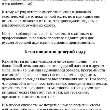
а его подопечные)
К тому же ряд историй имеет отношение к довольно
экзотической у нас пока лучной охоте, но в принципе они
ничем не отличаются от того, что приходилось видеть на
классических ружейных охотах.
Итак — наблюдения и советы новичкам-охотникам от
профессионала, в вольном пересказе с адаптацией для
русскоговорящей аудитории и с моими примечаниями.
Безоговорочно доверяй гиду
Каким бы ты ни был успешным человеком, помни — на
ближайший день или два все это в другой жизни и в другом
мире. Знания и умения выдающегося брокера, программиста
или автогонщика не помогут всего-навсего определить
правильное время для начала выслеживания оленя. Тем более,
что среда обитания и, соответственно, поведение зверя весьма
отличается в зависимости от местности, в твоих краях все
выглядит может быть вот так, а там, где тебе сейчас
приходится охотиться, вот этак.
И в любом случае ты же потратил немало времени, чтобы
найти для себя лучшего проводника, ну так и доверься ему.