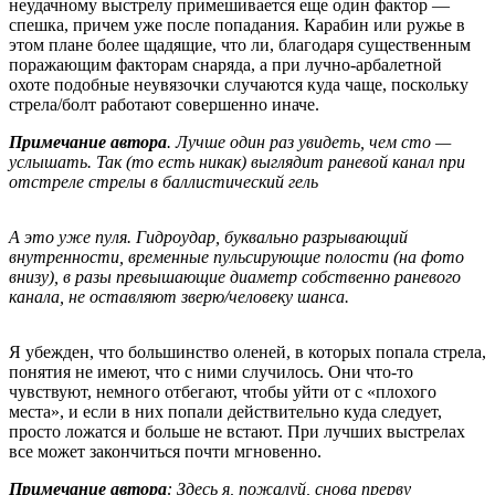
неудачному выстрелу примешивается еще один фактор —
спешка, причем уже после попадания. Карабин или ружье в
этом плане более щадящие, что ли, благодаря существенным
поражающим факторам снаряда, а при лучно-арбалетной
охоте подобные неувязочки случаются куда чаще, поскольку
стрела/болт работают совершенно иначе.
Примечание автора
. Лучше один раз увидеть, чем сто —
услышать. Так (то есть никак) выглядит раневой канал при
отстреле стрелы в баллистический гель
А это уже пуля. Гидроудар, буквально разрывающий
внутренности, временные пульсирующие полости (на фото
внизу), в разы превышающие диаметр собственно раневого
канала, не оставляют зверю/человеку шанса.
Я убежден, что большинство оленей, в которых попала стрела,
понятия не имеют, что с ними случилось. Они что-то
чувствуют, немного отбегают, чтобы уйти от с «плохого
места», и если в них попали действительно куда следует,
просто ложатся и больше не встают. При лучших выстрелах
все может закончиться почти мгновенно.
Примечание автора
: Здесь я, пожалуй, снова прерву