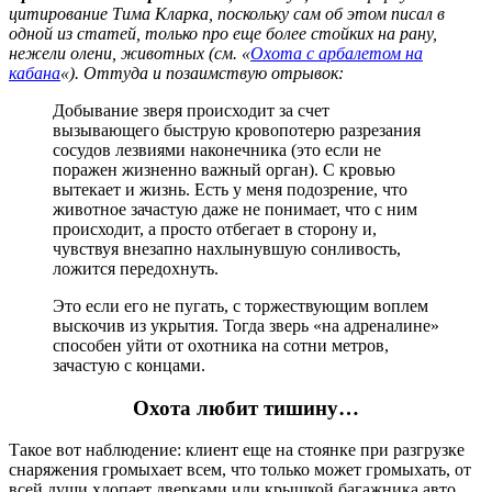
цитирование Тима Кларка, поскольку сам об этом писал в
одной из статей, только про еще более стойких на рану,
нежели олени, животных (см. «
Охота с арбалетом на
кабана
«). Оттуда и позаимствую отрывок:
Добывание зверя происходит за счет
вызывающего быструю кровопотерю разрезания
сосудов лезвиями наконечника (это если не
поражен жизненно важный орган). С кровью
вытекает и жизнь. Есть у меня подозрение, что
животное зачастую даже не понимает, что с ним
происходит, а просто отбегает в сторону и,
чувствуя внезапно нахлынувшую сонливость,
ложится передохнуть.
Это если его не пугать, с торжествующим воплем
выскочив из укрытия. Тогда зверь «на адреналине»
способен уйти от охотника на сотни метров,
зачастую с концами.
Охота любит тишину…
Такое вот наблюдение: клиент еще на стоянке при разгрузке
снаряжения громыхает всем, что только может громыхать, от
всей души хлопает дверками или крышкой багажника авто,