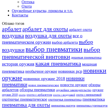
Оптика
Охота
Оружейные курьезы, приколы и т.п.
Контакты
Облако тэгов
арбалет
арбалет для охоты
арбалет охота
воздушка
воздушка для охоты
все о
выбор
пневматическом оружии
выбор арбалета
выбор пневматики
выбор
воздушки
пневматической винтовки
дешевая пневматика
какая пневматика
история оружия
мощная
новинки
пневматика
новинки pcp
необычное оружие
оружие
новинки
новинки оружие 2018
пневматики
новости оружие
обзоры
новое пневматическое
обзоры пневматики
арбалетов
оружие
оружейное законодательство
оружие 2018
охота с арбалетом
охота с пневматикой
охота
охота с воздушкой
пневматика
охотничье пневматическое
охотничья пневматика
пневматика для охоты
пневматика магнум
пневматика супермагнум