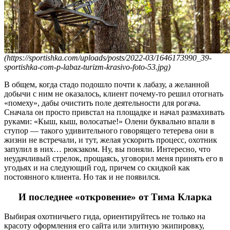
(https://sportishka.com/uploads/posts/2022-03/1646173990_39-
sportishka-com-p-labaz-turizm-krasivo-foto-53.jpg)
В общем, когда стадо подошло почти к лабазу, а желанной
добычи с ним не оказалось, клиент почему-то решил отогнать
«помеху», дабы очистить поле деятельности для рогача.
Сначала он просто привстал на площадке и начал размахивать
руками: «Кыш, кыш, волосатые!» Олени буквально впали в
ступор — такого удивительного говорящего тетерева они в
жизни не встречали, и тут, желая ускорить процесс, охотник
запулил в них… рюкзаком. Ну, вы поняли. Интересно, что
неудачливый стрелок, прощаясь, уговорил меня принять его в
угодьях и на следующий год, причем со скидкой как
постоянного клиента. Но так и не появился.
И последнее «откровение» от Тима Кларка
Выбирая охотничьего гида, ориентируйтесь не только на
красоту оформления его сайта или элитную экипировку,