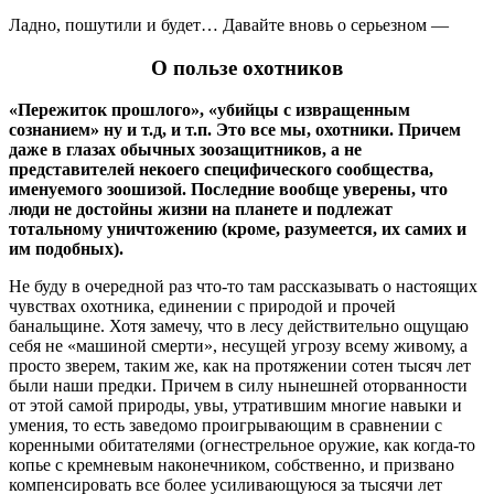
Ладно, пошутили и будет… Давайте вновь о серьезном —
О пользе охотников
«Пережиток прошлого», «убийцы с извращенным
сознанием» ну и т.д, и т.п. Это все мы, охотники. Причем
даже в глазах обычных зоозащитников, а не
представителей некоего специфического сообщества,
именуемого зоошизой. Последние вообще уверены, что
люди не достойны жизни на планете и подлежат
тотальному уничтожению (кроме, разумеется, их самих и
им подобных).
Не буду в очередной раз что-то там рассказывать о настоящих
чувствах охотника, единении с природой и прочей
банальщине. Хотя замечу, что в лесу действительно ощущаю
себя не «машиной смерти», несущей угрозу всему живому, а
просто зверем, таким же, как на протяжении сотен тысяч лет
были наши предки. Причем в силу нынешней оторванности
от этой самой природы, увы, утратившим многие навыки и
умения, то есть заведомо проигрывающим в сравнении с
коренными обитателями (огнестрельное оружие, как когда-то
копье с кремневым наконечником, собственно, и призвано
компенсировать все более усиливающуюся за тысячи лет