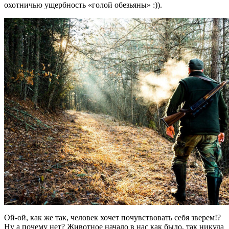
охотничью ущербность «голой обезьяны» :)).
Ой-ой, как же так, человек хочет почувствовать себя зверем!?
Ну а почему нет? Животное начало в нас как было, так никуда