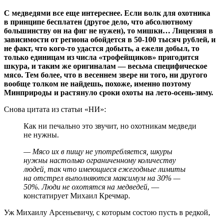
С медведями все еще интереснее. Если волк для охотника
в принципе бесплатен (другое дело, что абсолютному
большинству он на фиг не нужен), то мишки… Лицензия в
зависимости от региона обойдется в 50-100 тысяч рублей, и
не факт, что кого-то удастся добыть, а ежели добыл, то
только единицам из числа «трофейщиков» пригодится
шкура, и таким же оригиналам — весьма специфическое
мясо. Тем более, что в весеннем звере ни того, ни другого
вообще толком не найдешь, похоже, именно поэтому
Минприроды и растянуло сроки охоты на лето-осень-зиму.
Снова цитата из статьи «НИ»:
Как ни печально это звучит, но охотникам медведи
не нужны.
— Мясо их в пищу не употребляется, шкуры
нужны настолько ограниченному количеству
людей, так что имеющиеся ежегодные лимиты
на отстрел выполняются максимум на 30% —
50%. Люди не охотятся на медведей
, —
констатирует Михаил Кречмар.
Уж Михаилу Арсеньевичу, с которым состою пусть в редкой,