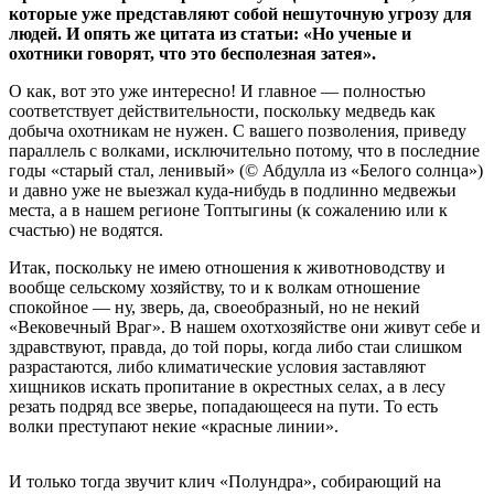
которые уже представляют собой нешуточную угрозу для
людей. И опять же цитата из статьи: «Но ученые и
охотники говорят, что это бесполезная затея».
О как, вот это уже интересно! И главное — полностью
соответствует действительности, поскольку медведь как
добыча охотникам не нужен. С вашего позволения, приведу
параллель с волками, исключительно потому, что в последние
годы «старый стал, ленивый» (© Абдулла из «Белого солнца»)
и давно уже не выезжал куда-нибудь в подлинно медвежьи
места, а в нашем регионе Топтыгины (к сожалению или к
счастью) не водятся.
Итак, поскольку не имею отношения к животноводству и
вообще сельскому хозяйству, то и к волкам отношение
спокойное — ну, зверь, да, своеобразный, но не некий
«Вековечный Враг». В нашем охотхозяйстве они живут себе и
здравствуют, правда, до той поры, когда либо стаи слишком
разрастаются, либо климатические условия заставляют
хищников искать пропитание в окрестных селах, а в лесу
резать подряд все зверье, попадающееся на пути. То есть
волки преступают некие «красные линии».
И только тогда звучит клич «Полундра», собирающий на