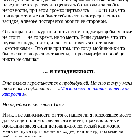
передвигается, регулярно цепляясь ботинками за любые
неровности, при этом громко чертыхаясь — 80 из 100, что
примерно так же он будет себя вести непосредственно в
засидке, а зверье постарается обойти ее стороной.
От автора: пить, курить и петь песни, поджидая добычу, тоже
не стоит — не то время, не то место. Если думаете, что это
шутка, отнюдь, приходилось сталкиваться и с такими
«охотниками». Это еще при том, что тогда мобильники-то
было еще мало распространены, а про смартфоны вообще
никто не слышал.
… и неподвижность
Эта главка перекликается с предыдущей. На сию тему у меня
тоже была публикация — «
Маскировка на охоте: маленькие
хитрости
«.
Но передам вновь слово Тиму:
Итак, вне зависимости от того, нашел ли я подходящее место
для засидки или это сделал сам клиент, правило одно: в
ожидании зверя сиди неподвижно, допускай как можно
меньше шума при «входе-выходе», например, подъеме на
лабаз и спуске с него.