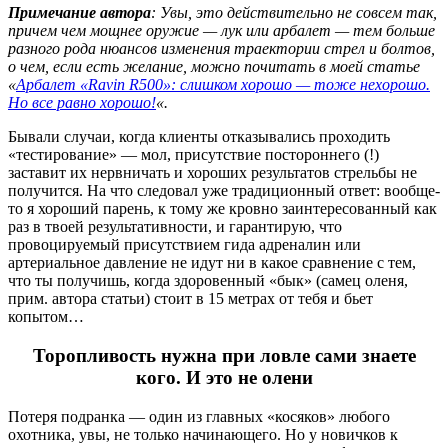
Примечание автора
: Увы, это действительно не совсем так,
причем чем мощнее оружие — лук или арбалет — тем больше
разного рода нюансов изменения траектории стрел и болтов,
о чем, если есть желание, можно почитать в моей статье
«
Арбалет «Ravin R500»: слишком хорошо — тоже нехорошо.
Но все равно хорошо!
«.
Бывали случаи, когда клиенты отказывались проходить
«тестирование» — мол, присутствие постороннего (!)
заставит их нервничать и хороших результатов стрельбы не
получится. На что следовал уже традиционный ответ: вообще-
то я хороший парень, к тому же кровно заинтересованный как
раз в твоей результативности, и гарантирую, что
провоцируемый присутствием гида адреналин или
артериальное давление не идут ни в какое сравнение с тем,
что ты получишь, когда здоровенный «бык» (самец оленя,
прим. автора статьи) стоит в 15 метрах от тебя и бьет
копытом…
Торопливость нужна при ловле сами знаете
кого. И это не олени
Потеря подранка — один из главных «косяков» любого
охотника, увы, не только начинающего. Но у новичков к