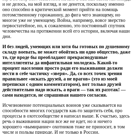
и не делось, на мой взгляд, и не денется, поскольку именно
оно способно в критический момент прийти на помощь
потомственному горожанину, до фига чего знающему, но
многое уже не умеющему. Война, например, вовсе зверство
первостатейное, но, к сожалению, это постоянный спутник
человечества на протяжении всей его истории, включая наши
дни.
И без людей, умеющих или хотя бы готовых по душевному
складу воевать, не может обойтись ни одно общество, даже
то, где вроде бы преобладают прекраснодушные
интеллигенты да инфантильная молодежь. Какой-то
процент населения просто ради его выживания должен
нести в себе частичку «зверя». Да, со всех точек зрения
правильнее «искать друзей, а не врагов» (это из моей
переписки с одним комментатором), вот только друзей
действительно надо искать, а враги — так их разэтак! —
сами находятся, не спрашивая нашего согласия.
Исчезновение потенциальных воинов уже сказывается на
способности многих государств как-то защитить себя, про
процессы в охотсообществе я написал выше. К счастью, здесь
речь о выживании нации все же не идет, но и ничего
хорошего «вымирание» охотников тоже не приносит, в том
числе и пользы природе. И не только в России.