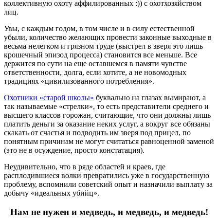
коллективную охоту аффилированных :)) с охотхозяйством
лиц.
Увы, с каждым годом, в том числе и в силу естественной
убыли, количество желающих провести законные выходные в
весьма нелегком и грязном труде (выстрел в зверя это лишь
крошечный эпизод процесса) становится все меньше. Все
держится по сути на еще оставшемся в памяти чувстве
ответственности, долга, если хотите, а не новомодных
традициях «цивилизованного потребления».
Охотники «старой школы»
буквально на глазах вымирают, а
так называемые «стрелки», то есть представители среднего и
высшего классов горожан, считающие, что они должны лишь
платить деньги за оказание неких услуг, а вокруг все обязаны
скакать от счастья и подводить им зверя под прицел, по
понятным причинам не могут считаться равноценной заменой
(это не в осуждение, просто констатация).
Неудивительно, что в ряде областей и краев, где
расплодившиеся волки превратились уже в государственную
проблему, вспомнили советский опыт и назначили выплату за
добычу «идеальных убийц».
Нам не нужен и медведь, и медведь, и медведь!