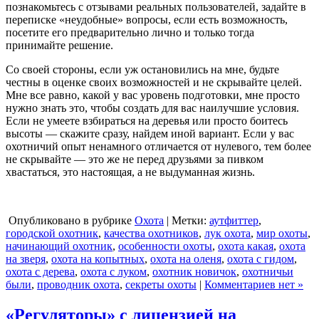
познакомьтесь с отзывами реальных пользователей, задайте в
переписке «неудобные» вопросы, если есть возможность,
посетите его предварительно лично и только тогда
принимайте решение.
Со своей стороны, если уж остановились на мне, будьте
честны в оценке своих возможностей и не скрывайте целей.
Мне все равно, какой у вас уровень подготовки, мне просто
нужно знать это, чтобы создать для вас наилучшие условия.
Если не умеете взбираться на деревья или просто боитесь
высоты — скажите сразу, найдем иной вариант. Если у вас
охотничий опыт ненамного отличается от нулевого, тем более
не скрывайте — это же не перед друзьями за пивком
хвастаться, это настоящая, а не выдуманная жизнь.
Опубликовано в рубрике
Охота
| Метки:
аутфиттер
,
городской охотник
,
качества охотников
,
лук охота
,
мир охоты
,
начинающий охотник
,
особенности охоты
,
охота какая
,
охота
на зверя
,
охота на копытных
,
охота на оленя
,
охота с гидом
,
охота с дерева
,
охота с луком
,
охотник новичок
,
охотничьи
были
,
проводник охота
,
секреты охоты
|
Комментариев нет »
«Регуляторы» с лицензией на