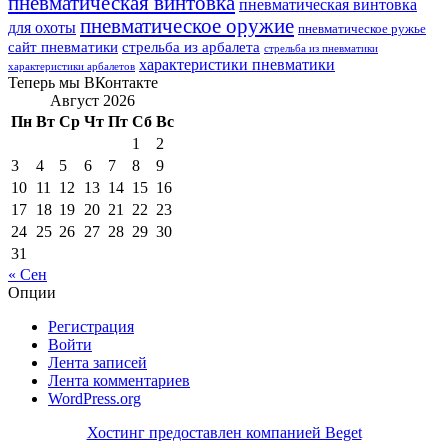
пневматическая винтовка
пневматическая винтовка
пневматическое оружие
для охоты
пневматическое ружье
сайт пневматики
стрельба из арбалета
стрельба из пневматики
характеристики пневматики
характеристики арбалетов
Теперь мы ВКонтакте
Август 2026
Пн
Вт
Ср
Чт
Пт
Сб
Вс
1
2
3
4
5
6
7
8
9
10
11
12
13
14
15
16
17
18
19
20
21
22
23
24
25
26
27
28
29
30
31
« Сен
Опции
Регистрация
Войти
Лента записей
Лента комментариев
WordPress.org
Хостинг предоставлен компанией Beget