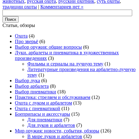
животных
,
русская охота
,
русский охотник
,
суть охоты
,
традиции охоты
|
Комментариев нет »
Статьи, обзоры
Охота
(4)
Про зверьё
(6)
Выбор оружия: общие вопросы
(6)
Луки. арбалеты и пневматика в художественных
произведениях
(3)
Фильмы и сериалы на лучную тему
(1)
Литературные произведения на арбалетно-лучную
тему
(1)
Выбор лука
(6)
Выбор арбалета
(8)
Выбор пневматики
(18)
Практика: стреляем и обслуживаем
(12)
Охота с луком и арбалетом
(13)
Охота с пневматикой
(11)
Боеприпасы и аксессуары
(15)
Для пневматики
(7)
Для луков и арбалетов
(7)
Мир оружия: новости, события, обзоры
(126)
В мире луков и арбалетов
(32)