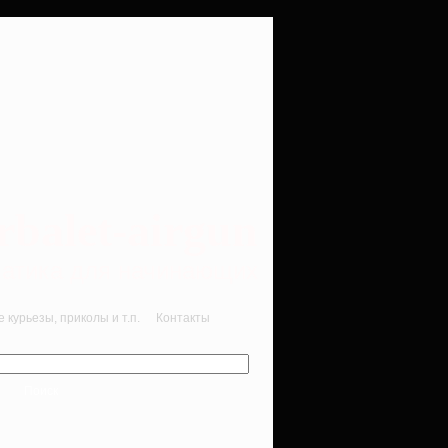
rbalet-airgun
вматика для начинающих
курьезы, приколы и т.п.
Контакты