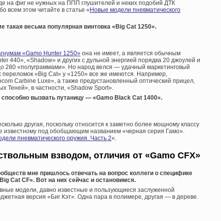
е на фиг не нужных на ППП глушителей и неких подобий ДТК
о всем этом читайте в статье «
Новые модели пневматического
е такая весьма популярная винтовка «Big Cat 1250».
гнумам «Gamo Hunter 1250»
она не имеет, а является обычным
ter 440», «Shadow» и других с дульной энергией порядка 20 джоулей и
до 280 «полуграммами». Но народ велся — удачный маркетинговый
 переломок «Big Cat» у «1250» все же имеются. Например,
ocom Carbine Luxe», а также предустановленный оптический прицел,
ых Теней», в частности, «Shadow Sport».
 способно вызвать путаницу — «Gamo Black Cat 1400».
есколько другая, поскольку относится к заметно более мощному классу
ее известному под обобщающим названием «черная серия Гамо».
дели пневматического оружия. Часть 2
«.
дствольным взводом, отличия от «Gamo CFX»
ообществ мне пришлось отвечать на вопрос коллеги о специфике
ig Cat CF». Вот на них сейчас и остановимся.
овные модели, давно известные и пользующиеся заслуженной
джетная версия «Биг Кэт». Одна пара в полимере, другая — в дереве.