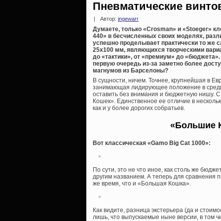
Пневматические винтов
|
Автор:
ingewarr
Думаете, только «Crosman» и «Stoeger» к
440» в бесчисленных своих моделях, раз
успешно проделывает практически то же 
25х100 мм, являющихся творческими вариа
до «тактики», от «премиум» до «бюджета».
первую очередь из-за заметно более досту
магнумов из Барселоны?
В сущности, ничем. Точнее, крупнейшая в Е
занимающая лидирующее положение в средне
оставить без внимания и бюджетную нишу. 
Кошек». Единственное ее отличие в нескол
как и у более дорогих собратьев.
«Большие 
Вот классическая «Gamo Big Cat 1000»:
По сути, это не что иное, как столь же бюд
другим названием. А теперь для сравнения 
же время, что и «Большая Кошка».
Как видите, разница экстерьера (да и стоим
лишь, что выпускаемые ныне версии, в том ч