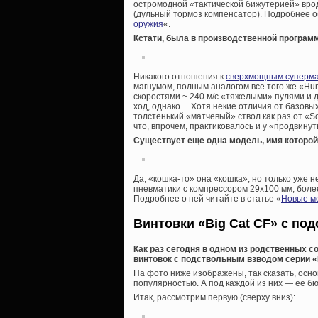
остромодной «тактической бижутерией» врод
(дульный тормоз компенсатор). Подробнее об
оружия
«.
Кстати, была в производственной программ
Никакого отношения к
сверхмощным суперма
магнумом, полным аналогом все того же «Hun
скоростями ~ 240 м/с «тяжелыми» пулями и 
ход, однако… Хотя некие отличия от базовых
толстенький «матчевый» ствол как раз от «S
что, впрочем, практиковалось и у «продвинут
Существует еще одна модель, имя которой
Да, «кошка-то» она «кошка», но только уже н
пневматики с компрессором 29х100 мм, бол
Подробнее о ней читайте в статье «
Новые мо
Винтовки «Big Cat CF» с по
Как раз сегодня в одном из родственных с
винтовок с подствольным взводом серии «B
На фото ниже изображены, так сказать, осн
популярностью. А под каждой из них — ее бю
Итак, рассмотрим первую (сверху вниз):