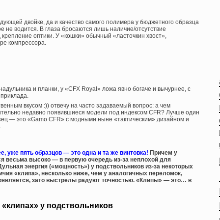
ледующей двойке, да и качество самого полимера у бюджетного образца
ое не водится. В глаза бросаются лишь наличие/отсутствие
 крепление оптики. У «кошки» обычный «ласточкин хвост»,
ре компрессора.
надульника и планки, у «CFX Royal» ложа явно богаче и вычурнее, с
 приклада.
енным вкусом :)) отвечу на часто задаваемый вопрос: а чем
нительно недавно появившиеся модели под индексом CFR? Лучше один
разец — это «Gamo CFR» с модными ныне «тактическим» дизайном и
.
е, уже пять образцов — это одна и та же винтовка!
Причем у
 весьма высоко — в первую очередь из-за неплохой для
Дульная энергия («мощность») у подствольников из-за некоторых
ичия «клипа», несколько ниже, чем у аналогичных переломок,
роявляется, зато выстрелы радуют точностью. «Клипы» — это… в
 «клипах» у подствольников