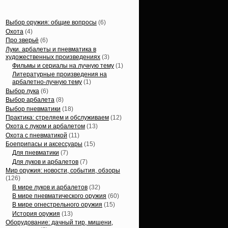
Статьи, обзоры
Выбор оружия: общие вопросы
(6)
Охота
(4)
Про зверьё
(6)
Луки. арбалеты и пневматика в
художественных произведениях
(3)
Фильмы и сериалы на лучную тему
(1)
Литературные произведения на
арбалетно-лучную тему
(1)
Выбор лука
(6)
Выбор арбалета
(8)
Выбор пневматики
(18)
Практика: стреляем и обслуживаем
(12)
Охота с луком и арбалетом
(13)
Охота с пневматикой
(11)
Боеприпасы и аксессуары
(15)
Для пневматики
(7)
Для луков и арбалетов
(7)
Мир оружия: новости, события, обзоры
(126)
В мире луков и арбалетов
(32)
В мире пневматического оружия
(60)
В мире огнестрельного оружия
(15)
История оружия
(13)
Оборудование: дачный тир, мишени,