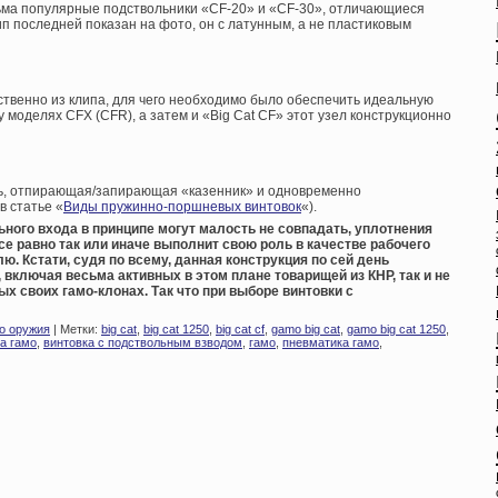
сьма популярные подствольники «CF-20» и «CF-30», отличающиеся
п последней показан на фото, он с латунным, а не пластиковым
ственно из клипа, для чего необходимо было обеспечить идеальную
 моделях CFX (CFR), а затем и «Big Cat CF» этот узел конструкционно
ль, отпирающая/запирающая «казенник» и одновременно
 статье «
Виды пружинно-поршневых винтовок
«).
ьного входа в принципе могут малость не совпадать, уплотнения
е равно так или иначе выполнит свою роль в качестве рабочего
ю. Кстати, судя по всему, данная конструкция по сей день
 включая весьма активных в этом плане товарищей из КНР, так и не
х своих гамо-клонах. Так что при выборе винтовки с
о оружия
| Метки:
big cat
,
big cat 1250
,
big cat cf
,
gamo big cat
,
gamo big cat 1250
,
а гамо
,
винтовка с подствольным взводом
,
гамо
,
пневматика гамо
,