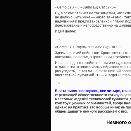
«Gamo CFX» и «Gamo Big Cat CF-S»
Ну, в ложах отличия не так заметны, как в с
не должно быть хуже — как-то за «Гамо» так
надульника и предустановленной планки под
фрезерованный непосредственно на цилинд
Идем далее:
«Gamo CFX Royal» и «Gamo Big Cat CF»
Здесь различий побольше. Кроме все тех же 
насечками на цевье, выраженным «гребнем»
И напоследок со свойственным мне художеств
отличаются от классических образцов срав
раз увидеть, не так ли: на фото нижний об
пистолетной рукояткой ТН — «Target Hunter»
В остальном, повторюсь, все четыре, точне
стреляющей общественности котирующаяся
массовых изделий технической кучности. 
конструкционных особенностей, вроде нал
однако на практике это вообще никак не п
общем давайте немного расскажем о них.
Немного о