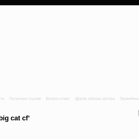
a
Лук, арбалет, пне
йта
Полезные ссылки
Вопрос-ответ
Другие обзоры автора
Оружейные 
g cat cf’