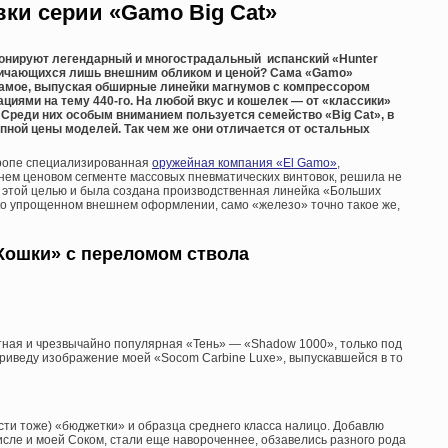
ки серии «Gamo Big Cat»
лонируют легендарный и многострадальный испанский «Hunter
личающихся лишь внешним обликом и ценой? Сама «Gamo»
самое, выпуская обширные линейки магнумов с компрессором
циями на тему 440-го. На любой вкус и кошелек — от «классики»
 Среди них особым вниманием пользуется семейство «Big Cat», в
пной цены моделей. Так чем же они отличается от остальных
вропе специализированная
оружейная компания «El Gamo»
,
м ценовом сегменте массовых пневматических винтовок, решила не
С этой целью и была создана производственная линейка «Больших
ько упрощенном внешнем оформлении, само «железо» точно такое же,
Кошки» с переломом ствола
жетная и чрезвычайно популярная «Тень» — «Shadow 1000», только под
приведу изображение моей «Socom Carbine Luxe», выпускавшейся в то
ости тоже) «бюджетки» и образца среднего класса налицо. Добавлю
исле и моей Соком, стали еще навороченнее, обзавелись разного рода