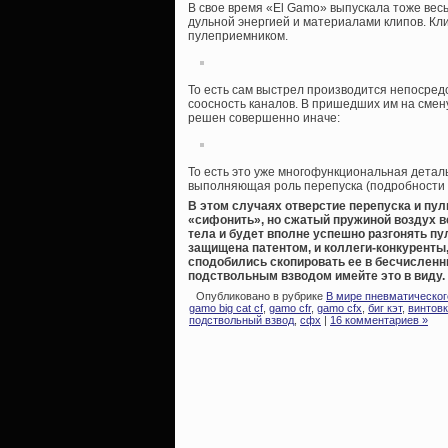
В свое время «El Gamo» выпускала тоже ве
дульной энергией и материалами клипов. Кли
пулеприемником.
То есть сам выстрел производится непосред
соосность каналов. В пришедших им на смену
решен совершенно иначе:
То есть это уже многофункциональная дета
выполняющая роль перепуска (подробности в
В этом случаях отверстие перепуска и пул
«сифонить», но сжатый пружиной воздух вс
тела и будет вполне успешно разгонять пул
защищена патентом, и коллеги-конкуренты,
сподобились скопировать ее в бесчисленны
подствольным взводом имейте это в виду.
Опубликовано в рубрике
В мире пневматическог
gamo big cat cf
,
gamo cfr
,
gamo cfx
,
биг кэт
,
винтовк
подствольный взвод
,
сфх
|
16 комментариев »