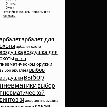
Оптика
Охота
Оружейные курьезы, приколы и т.п.
Контакты
Облако тэгов
арбалет
арбалет для
охоты
арбалет охота
воздушка
воздушка для
охоты
все о
пневматическом оружии
выбор
выбор арбалета
выбор
воздушки
пневматики
выбор
пневматической
винтовки
дешевая пневматика
какая
история оружия