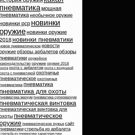
пневматика
мощная
пневматика
необычное оружие
новинки
новинки pcp
оружие
новинки оружие
новинки пневматики
2018
новости
новое пневматическое
обзоры
оружие
обзоры арбалетов
пневматики
оружейное
оружие
законодательство
оружие 2018
охота с арбалетом
охота
охота с воздушкой
охотничье
охота с пневматикой
пневматическое
охотничья
пневматика
пневматика
пневматика для охоты
пневматика магнум
пневматика супермагнум
пневматическая винтовка
пневматическая винтовка для
пневматическое
охоты
оружие
сайт
пневматическое ружье
пневматики
стрельба из арбалета
стрельба из пневматики
характеристики