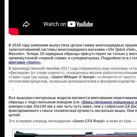
В 2018 году компания выпустила целую гамму многозарядных пружи
запатентованной системы многозарядного магазина «10x Quick shot»,
Maxxim». Теперь 10-зарядные образцы присутствуют не только у маг
промежуточной «черной серии» и супермагнумах. Подробности в ста
винтовки «Gamo»
.
В производственной линейке 2017 года сохранилось еще несколько «ста
«Висперов» (от слова «шепот»), оснащенных вполне работоспособным
«Гамо» года три назад. «
Gamo
Whisper
X
Vampir
» отличается от просто
оптическим прицелом, лазерным целеуказателем и фонарем подсветки –
Все вышерассмотренные модели являются винтовками-переломками.
образцы с подствольным взводом (см.
«Виды пружинно поршневых в
компрессоре 25х100 мм у них чуть-чуть ниже, чем у собратьев (18 Дж), 
фиксированного ствола техническая кучность несколько выше. Они 
целей.
Это в первую очередь легендарная «
Gamo
CFX
Royal
» в ложе из бука 