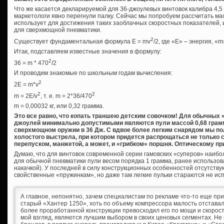
Что же касается декларируемой для 36-джоулевых винтовок калибра 4,5 мм
маркетологи явно перегнули палку. Сейчас мы попробуем рассчитать ма
использует для достижения таких заоблачных скоростных показателей,
для сверхмощной пневматики.
2
Существует фундаментальная формула E = mv
/2, где «Е» – энергия, «m
Итак, подставляем известные значения в формулу:
2
36 = m * 470
/2
И проводим знакомые по школьным годам вычисления:
2
2E = m*v
2
2
m = 2E/v
, т. е. m = 2*36/470
m = 0,00032 кг, или 0,32 грамма.
Это все равно, что копать траншею детским совочком! Для обычных 
джоулей минимально допустимыми являются пули массой 0,68 грамма (
сверхмощном оружии в 36 Дж. С вдвое более легким снарядом мы п
холостого выстрела, при котором придется распрощаться не только с
перепуском, манжетой, а может, и «грибком» поршня. Оптическому пр
Думаю, что для винтовок современной серии гамовских «суперов» наиб
для обычной пневматики пули весом порядка 1 грамма, ранее использо
накачкой). У последней в силу конструкционных особенностей отсутств
свойственные «пружинкам», но даже там легкие пульки стараются не ис
А главное, непонятно, зачем специалистам по рекламе что-то еще прид
старый «Хантер 1250», хоть по объему компрессора малость отставал 
более проработанной конструкции превосходил его по мощи и скорости
мой взгляд, являются лучшим выбором в своих ценовых сегментах. Не