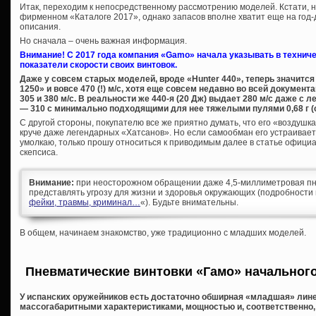
Итак, переходим к непосредственному рассмотрению моделей. Кстати, н
фирменном «Каталоге 2017», однако запасов вполне хватит еще на год-
описания.
Но сначала – очень важная информация.
Внимание! С 2017 года компания «Gamo» начала указывать в технич
показатели скорости своих винтовок.
Даже у совсем старых моделей, вроде «Hunter 440», теперь значится 3
1250» и вовсе 470 (!) м/с, хотя еще совсем недавно во всей докумен
305 и 380 м/с. В реальности же 440-я (20 Дж) выдает 280 м/с даже с 
— 310 с минимально подходящими для нее тяжелыми пулями 0,68 г (с
С другой стороны, покупателю все же приятно думать, что его «воздушка»
круче даже легендарных «Хатсанов». Но если самообман его устраивает, 
умолкаю, только прошу относиться к приводимым далее в статье офици
скепсиса.
Внимание:
при неосторожном обращении даже 4,5-миллиметровая пн
представлять угрозу для жизни и здоровья окружающих (подробности 
фейки, травмы, криминал…
«). Будьте внимательны.
В общем, начинаем знакомство, уже традиционно с младших моделей.
Пневматические винтовки «Гамо» начального 
У испанских оружейников есть достаточно обширная «младшая» лин
массогабаритными характеристиками, мощностью и, соответственно,