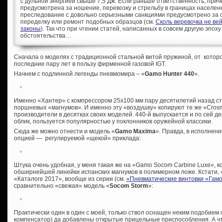
с дульной энергией свыше 7,5 Дж. Если раньше ответственность, при
предусмотрена за ношение, перевозку и стрельбу в границах населен
преследование с довольно серьезными санкциями предусмотрено за с
переделку или ремонт подобных образцов (см.
Сколь веревочка не ве
законы
). Так что при чтении статей, написанных в совсем другую эпоху
обстоятельства…
Сначала о моделях с традиционной стальной витой пружиной, от которо
последние пару лет в пользу фирменной газовой IGT.
Начнем с подлинной легенды пневмомира – «
Gamo Hunter 440
».
Именно «Хантер» с компрессором 25х100 мм пару десятилетий назад ст
поршневых «магнумов». И именно эту «воздушку» копируют те же «Crosm
производители в десятках своих моделей. 440-й выпускается и по сей д
облик, пользуется популярностью у поклонников оружейной классики.
Сюда же можно отнести и модель «
Gamo
Maxima
». Правда, в исполнен
опцией — регулируемой «щекой» приклада:
Штука очень удобная, у меня такая же на «Gamo Socom Carbine Luxe», 
обширнейшей линейки испанских магнумов в полимерном ложе. Кстати, «
«Каталоге 2017», вообще из серии (см.
«Пневматические винтовки «Гам
сравнительно «свежая» модель «
Socom
Storm
»:
Практически один в один с моей, только ствол оснащен неким подобием
компенсатор) да добавлены открытые прицельные приспособления. А что