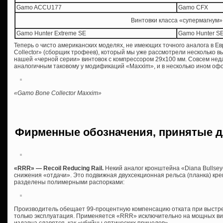
Gamo ACCU177
Gamo CFX
Винтовки класса «супермагнум»
Gamo Hunter Extreme SE
Gamo Hunter SE
Теперь о чисто американских моделях, не имеющих точного аналога в Е
Collector» (сборщик трофеев), который мы уже рассмотрели несколько в
нашей «черной серии» винтовок с компрессором 29х100 мм. Совсем неда
аналогичным таковому у модификаций «Maxxim», и в несколько ином оф
«Gamo Bone Collector Maxxim»
Фирменные обозначения, принятые д
«RRR» — Recoil Reducing Rail.
Некий аналог кронштейна «Diana Bullse
снижения «отдачи». Это подвижная двухсекционная рельса (планка) кре
разделены полимерными распорками:
Производитель обещает 99-процентную компенсацию отката при выстр
только эксплуатация. Применяется «RRR» исключительно на мощных вин
издавна славятся, как «убийцы оптических прицелов».