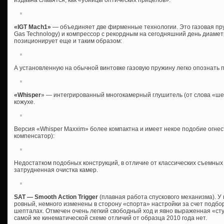
«IGT Mach1»
— объединяет две фирменные технологии. Это газовая пруж
Gas Technology) и компрессор с рекордным на сегодняшний день диаме
позиционирует еще и таким образом:
А установленную на обычной винтовке газовую пружину легко опознать 
«Whisper
» — интегрированный многокамерный глушитель (от слова «ш
кожухе.
Версия «Whisper Maxxim» более компактна и имеет некое подобие огне
компенсатор):
Недостатком подобных конструкций, в отличие от классических съемных
затрудненная очистка камер.
SAT — Smooth Action Trigger
(плавная работа спускового механизма). У
ровный, немного изменены в сторону «спорта» настройки за счет подбо
шепталах. Отмечен очень легкий свободный ход и явно выраженная «сту
самой же кинематической схеме отличий от образца 2010 года нет.