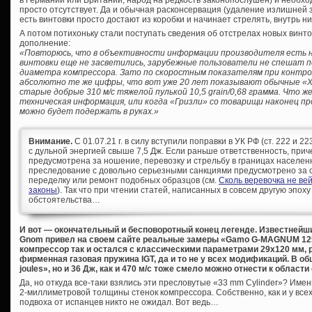
просто отсутствует. Да и обычная расконсервация (удаление излишней з
есть винтовки просто достают из коробки и начинает стрелять, внутрь н
А потом потихоньку стали поступать сведения об отстрелах новых винто
дополнение:
«Повторюсь, что в объективности информации производителя есть н
винтовки еще не засветились, зарубежные пользователи не спешат 
диаметра компрессора. Зато по скоростным показателям при контр
абсолютно те же цифры, что вот уже 20 лет показывают обычные «Ха
старые добрые 310 м/с тяжелой пулькой 10,5 grain/0,68 грамма. Что ж
техническая информация, или когда «Гризли» со товарищи наконец п
можно будет подержать в руках.»
Внимание.
С 01.07.21 г. в силу вступили поправки в УК РФ (ст. 222 и 
с дульной энергией свыше 7,5 Дж. Если раньше ответственность, при
предусмотрена за ношение, перевозку и стрельбу в границах населен
преследование с довольно серьезными санкциями предусмотрено за с
переделку или ремонт подобных образцов (см.
Сколь веревочка не ве
законы
). Так что при чтении статей, написанных в совсем другую эпоху
обстоятельства…
И вот — окончательный и бесповоротный конец легенде. Известнейш
Gnom привел на своем сайте реальные замеры «Gamo G-MAGNUM 1250
компрессор так и остался с классическими параметрами 29х120 мм, 
фирменная газовая пружина IGT, да и то не у всех модификаций. В об
joules», но и 36 Дж, как и 470 м/с тоже смело можно отнести к области с
Да, но откуда все-таки взялись эти пресловутые «33 mm Сylinder»? Им
2-миллиметровой толщины стенок компрессора. Собственно, как и у всех
подвоха от испанцев никто не ожидал. Вот ведь…