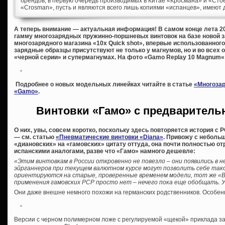
брендов, в первую очередь производимых в Китае «Кросмана» и «Стое
«Crosman», пусть и являются всего лишь копиями «испанцев», имеют 
А теперь внимание — актуальная информация! В самом конце лета 2
гамму многозарядных пружинно-поршневых винтовок на базе новой 
многозарядного магазина «10x Quick shot», впервые использованного 
зарядные образцы присутствуют не только у магнумов, но и во всех
«черной серии» и супермагнумах. На фото «Gamo Replay 10 Magnum«
Подробнее о новых модельных линейках читайте в статье
«Многозар
«Gamo»
.
Винтовки «Гамо» с предварительн
О них, увы, совсем коротко, поскольку здесь повторяется история с
— см. статью
«Пневматические винтовки «Diana»
. Привожу с неболь
«диановских» на «гамовских» цитату оттуда, она почти полностью 
испанскими аналогами, разве что «Гамо» намного дешевле:
«Этим винтовкам в России откровенно не повезло – они появились в н
эйрганнеров при текущем валютном курсе могут позволить себе тако
ориентируются на старые, проверенные временем модели, тот же «В
применения гамовских PCP просто нет – нечего пока еще обобщать. 
Они даже внешне немного похожи на германских родственников. Особен
Версии с черном полимерном ложе с регулируемой «щекой» приклада за