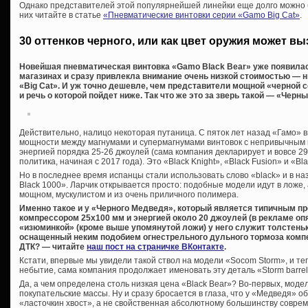
Однако представителей этой популярнейшей линейки еще долго можно б
них читайте в статье
«Пневматические винтовки серии «Gamo Big Cat»
.
30 оттенков черного, или как цвет оружия может в
Новейшая пневматическая винтовка «Gamo Black Bear» уже появила
магазинах и сразу привлекла внимание очень низкой стоимостью — 
«Big Cat». И уж точно дешевле, чем представители мощной «черной с
и речь о которой пойдет ниже. Так что же это за зверь такой — «Чер
Действительно, налицо некоторая путаница. С пяток лет назад «Гамо»
мощности между магнумами и супермагнумами винтовок с непривычным 
энергией порядка 25-26 джоулей (сама компания декларирует и вовсе 29
политика, начиная с 2017 года). Это «Black Knight», «Black Fusion» и «Bla
Но в последнее время испанцы стали использовать слово «black» и в н
Black 1000». Ларчик открывается просто: подобные модели идут в ложе,
мощном, мускулистом и из очень приличного полимера.
Именно такое и у «Черного Медведя», который является типичным п
компрессором 25х100 мм и энергией около 20 джоулей (в рекламе опя
«изюминкой» (кроме выше упомянутой ложи) у него служит толстень
оснащенный неким подобием огнестрельного дульного тормоза компе
ДТК? — читайте
наш пост на страничке ВКонтакте
.
Кстати, впервые мы увидели такой ствол на модели «Socom Storm», и те
небытие, сама компания продолжает именовать эту деталь «Storm barrel
Да, а чем определена столь низкая цена «Black Bear»? Во-первых, модел
покупательские массы. Ну и сразу бросается в глаза, что у «Медведя»
«ласточкин хвост», а не свойственная абсолютному большинству совре