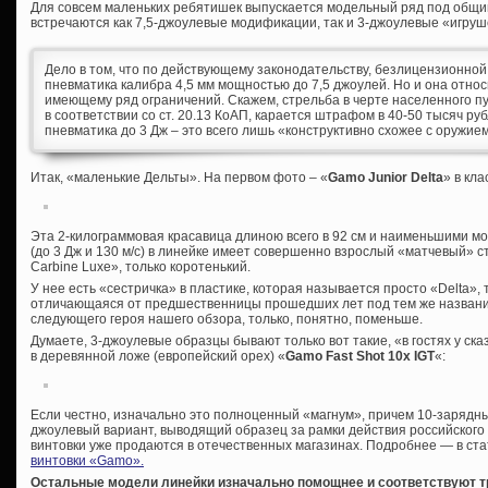
Для совсем маленьких ребятишек выпускается модельный ряд под общим 
встречаются как 7,5-джоулевые модификации, так и 3-джоулевые «игруш
Дело в том, что по действующему законодательству, безлицензионной
пневматика калибра 4,5 мм мощностью до 7,5 джоулей. Но и она относ
имеющему ряд ограничений. Скажем, стрельба в черте населенного пун
в соответствии со ст. 20.13 КоАП, карается штрафом в 40-50 тысяч руб
пневматика до 3 Дж – это всего лишь «конструктивно схожее с оружие
Итак, «маленькие Дельты». На первом фото – «
Gamo
Junior
Delta
» в кл
Эта 2-килограммовая красавица длиною всего в 92 см и наименьшими 
(до 3 Дж и 130 м/с) в линейке имеет совершенно взрослый «матчевый» с
Carbine Luxe», только коротенький.
У нее есть «сестричка» в пластике, которая называется просто «Delta»,
отличающаяся от предшественницы прошедших лет под тем же название
следующего героя нашего обзора, только, понятно, поменьше.
Думаете, 3-джоулевые образцы бывают только вот такие, «в гостях у ска
в деревянной ложе (европейский орех) «
Gamo Fast Shot 10x IGT
«:
Если честно, изначально это полноценный «магнум», причем 10-зарядный
джоулевый вариант, выводящий образец за рамки действия российского
винтовки уже продаются в отечественных магазинах. Подробнее — в ста
винтовки «Gamo».
Остальные модели линейки изначально помощнее и соответствуют т