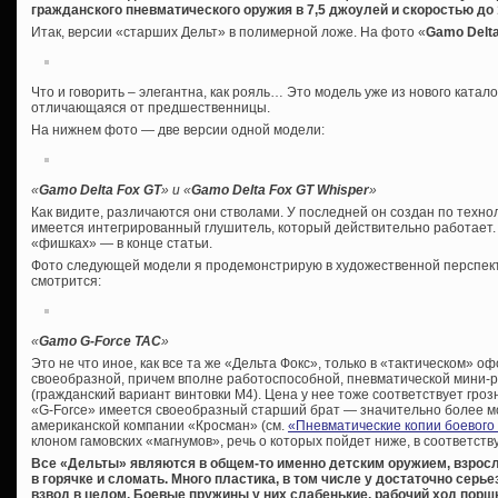
гражданского пневматического оружия в 7,5 джоулей и скоростью до 
Итак, версии «старших Дельт» в полимерной ложе. На фото «
Gamo
Del
Что и говорить – элегантна, как рояль… Это модель уже из нового катало
отличающаяся от предшественницы.
На нижнем фото — две версии одной модели:
«
Gamo Delta Fox GT
» и
«
Gamo Delta Fox GT Whisper
»
Как видите, различаются они стволами. У последней он создан по технол
имеется интегрированный глушитель, который действительно работает.
«фишках» — в конце статьи.
Фото следующей модели я продемонстрирую в художественной перспектив
смотрится:
«
Gamo
G-
Force
TAC
»
Это не что иное, как все та же «Дельта Фокс», только в «тактическом» о
своеобразной, причем вполне работоспособной, пневматической мини-
(гражданский вариант винтовки М4). Цена у нее тоже соответствует грозн
«G-Force» имеется своеобразный старший брат — значительно более м
американской компании «Кросман» (см.
«Пневматические копии боевого
клоном гамовских «магнумов», речь о которых пойдет ниже, в соответст
Все «Дельты» являются в общем-то именно детским оружием, взросл
в горячке и сломать. Много пластика, в том числе у достаточно серь
взвод в целом. Боевые пружины у них слабенькие, рабочий ход поршн