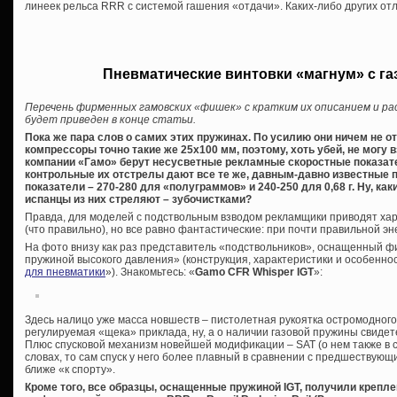
линеек рельса RRR с системой гашения «отдачи». Каких-либо других от
Пневматические винтовки «магнум» с г
Перечень фирменных гамовских «фишек» с кратким их описанием и ра
будет приведен в конце статьи.
Пока же пара слов о самих этих пружинах. По усилию они ничем не о
компрессоры точно такие же 25х100 мм, поэтому, хоть убей, не могу в
компании «Гамо» берут несусветные рекламные скоростные показате
контрольные их отстрелы дают все те же, давным-давно известные 
показатели – 270-280 для «полуграммов» и 240-250 для 0,68 г. Ну, как
испанцы из них стреляют – зубочистками?
Правда, для моделей с подствольным взводом рекламщики приводят хар
(что правильно), но все равно фантастические: при почти правильной эне
На фото внизу как раз представитель «подствольников», оснащенный ф
пружиной высокого давления» (конструкция, характеристики и особеннос
для пневматики
»). Знакомьтесь: «
Gamo CFR Whisper IGT
»:
Здесь налицо уже масса новшеств – пистолетная рукоятка остромодного 
регулируемая «щека» приклада, ну, а о наличии газовой пружины свиде
Плюс спусковой механизм новейшей модификации – SAT (о нем также в с
словах, то сам спуск у него более плавный в сравнении с предшествую
ближе «к спорту».
Кроме того, все образцы, оснащенные пружиной IGT, получили крепл