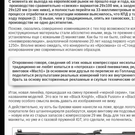
С момента их выхода на европейский рынок не прошло еще и года, к
производство сравнительно «свежих» вариантов 29х100 мм, а заодн
29х120 мм (о них ниже), и полностью перейти на 33-миллиметровые 
процессе отработки и эксплуатации новинки выяснилось, что КПД у 
ходу поршня (1 : 3) выше, чем у традиционных, опять же гамовских, 
производстве не одно десятилетие.
Похоже, сказались совершенно изменившиеся с тех пор возможности к
конструкционные материалы стали абсолютно иными, ведь те прежние
установлены еще с кожаными (!) манжетами. Как бы то ни было, сейчас
«пневмореволюции», аналогичной появлению 20 лет назад первого «су
1250». Вполне можно ожидать, что конкуренты из «Кросмана» со «Стое
копированием уже современных испанских образцов.
Откровенно говоря, сведения об этих новых компрессорах нескол
традиционно не любят копаться в «потрохах» своей пневматики, р
винтовок «Mach1» (в основном мои друзья по переписке из Голланд
поделиться результатами реальных измерений того же внутреннег
брать за основу восторженные рекламные и скупые технические о
Итак, новая линейка, пришедшая на смену прежней «черной серии», так 
названиям моделей. Это все те же «Black Knight», «Black Fusion» и «Bla
посему особого смысла вновь давать их изображения не вижу.
А действительно, ну хоть бы буковки какие нанесли на ложе, вроде логот
покупатели без штангенциркуля разберутся, какую винтовку им подсовы
– новую или из старых запасов с компрессором 29 мм. Ведь для тех же
манжеты, но уже и с газовой пружиной IGT, это сделали, не поленились: