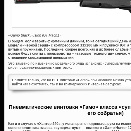
«Gamo Black Fusion IGT Mach1»
В общем, если верить фирменным данным, то на сегодняшний день
модели «черной серии» с компрессором 33х100 мм и пружиной
IGT, 
витыми пружинами. Последние, скорее всего, как и их более слабые 
вскоре будут сняты с производства – «газовые технологии» сейчас у 
отношении сверхмощной пневматики.
Это заметно по изменению модельного ряда испанских «супермагнумов
мире пружинно-поршневых винтовок..
Помните только, что на ВСЕ винтовки «Gamo» при желании можно уст
найти как в охотмагах, так и на коммерческих Интернет-ресурсах.
Пневматические винтовки «Гамо» класса «суп
его собратья)
Как и в случае с «Хантер 440», у испанцев не поднялась рука на иск
основоположника класса «супермагнум» — великого «Gamo Hunter 12