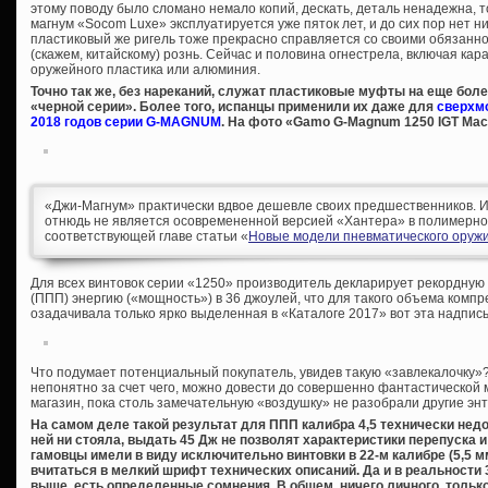
этому поводу было сломано немало копий, дескать, деталь ненадежна, то
магнум «Socom Luxe» эксплуатируется уже пяток лет, и до сих пор нет ни
пластиковый же ригель тоже прекрасно справляется со своими обязанн
(скажем, китайскому) рознь. Сейчас и половина огнестрела, включая кар
оружейного пластика или алюминия.
Точно так же, без нареканий, служат пластиковые муфты на еще бол
«черной серии». Более того, испанцы применили их даже для
сверхм
2018 годов серии G-MAGNUM
. На фото «Gamo G-Magnum 1250 IGT Mac
«Джи-Магнум» практически вдвое дешевле своих предшественников. И 
отнюдь не является осовремененной версией «Хантера» в полимерно
соответствующей главе статьи «
Новые модели пневматического оруж
Для всех винтовок серии «1250» производитель декларирует рекордну
(ППП) энергию («мощность») в 36 джоулей, что для такого объема комп
озадачивала только ярко выделенная в «Каталоге 2017» вот эта надпись 
Что подумает потенциальный покупатель, увидев такую «завлекалочку»
непонятно за счет чего, можно довести до совершенно фантастической 
магазин, пока столь замечательную «воздушку» не разобрали другие эн
На самом деле такой результат для ППП калибра 4,5 технически нед
ней ни стояла, выдать 45 Дж не позволят характеристики перепуска и
гамовцы имели в виду исключительно винтовки в 22-м калибре (5,5 м
вчитаться в мелкий шрифт технических описаний. Да и в реальности 
выше, есть определенные сомнения. В общем, ничего личного, тольк