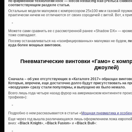
по фирменной технологии RRR — Recoil Reducing Rail (Рельса снижен
соответствующем разделе статьи.
Остальные модели магнумов с компрессором 25х100 мм и газовой пружин
практически ничем не отличаются от своих сородичей с витой. Вот, к при
Можете сами сравнить ее с рассмотренной ранее «Shadow DX» — кроме 
тоже совпадают.
Посему останавливаться на «газифицированных» магнумах не будем,
пе
куда более мощных винтовок.
Пневматические винтовки «Гамо» с компр
джоулей)
Сначала – об уже отсутствующих в «Каталоге 2017» образцах винтов
Которые, впрочем, еще достаточно долго будут присутствовать на пр
«воздушки» сразу стали популярны, и выпущено их было немало.
Всего лишь года четыре назад фурор на американском континенте прои
трофеев»):
Подробно о нем рассказывается в статье «
Мощная пневматика и особен
Еще через год вышла различающаяся лишь оформлением ложа европейск
вниз: «
Black Knight
«, «
Black Fusion
» и «
Black Bull
«: