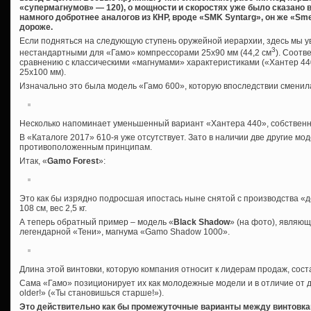
«супермагнумов» — 120), о мощности и скоростях уже было сказано 
намного добротнее аналогов из КНР, вроде «
SMK
Syntarg», он же «
Sm
дороже.
Если подняться на следующую ступень оружейной иерархии, здесь мы у
3
нестандартными для «Гамо» компрессорами 25х90 мм (44,2 см
). Соотв
сравнению с классическими «магнумами» характеристиками («Хантер 44
25х100 мм).
Изначально это была модель «Гамо 600», которую впоследствии сменил
Несколько напоминает уменьшенный вариант «Хантера 440», собственно,
В «Каталоге 2017» 610-я уже отсутствует. Зато в наличии две другие мо
противоположенным принципам.
Итак, «
Gamo Forest
»:
Это как бы изрядно подросшая ипостась ныне снятой с производства «
108 см, вес 2,5 кг.
А теперь обратный пример – модель «
Black Shadow
» (на фото), являю
легендарной «Тени», магнума «Gamo Shadow 1000».
Длина этой винтовки, которую компания относит к лидерам продаж, состав
Сама «Гамо» позиционирует их как молодежные модели и в отличие от де
older!» («Ты становишься старше!»).
Это действительно как бы промежуточные варианты между винтовка