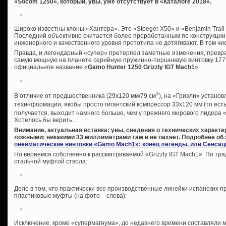
«Socom 1250», который, увы, уже отсутствует в «Каталоге 2018».
Широко известны клоны «Хантера». Это «Stoeger X50» и «Benjamin Trai
Последний объективно считается более проработанным по конструкции 
инженерного и качественного уровня прототипа не дотягивают. В том чис
Правда, и легендарный «супер» претерпел заметные изменения, превр
самую мощную на планете серийную пружинно-поршневую винтовку 177-г
официальное название «
Gamo
Hunter 1250
Grizzly
IGT
Mach1
».
3
В отличие от предшественника (29х120 мм/79 см
), на «Гризли» установ
техинформации, якобы просто гигантский компрессор 33х120 мм (то есть,
получается, выходит намного больше, чем у прежнего мирового лидера «
Хотелось бы верить…
Внимание, актуальная вставка: увы, сведения о технических характ
ложными: никакими 33 миллиметрами там и не пахнет. Подробнее об 
пневматические винтовки «Gamo Mach1»: конец легенды, или Сенсац
Но вернемся собственно к рассматриваемой «Grizzly IGT Mach1». По т
стальной муфтой ствола:
Дело в том, что практически все производственные линейки испанских
пластиковые муфты (на фото – слева):
Исключение, кроме «супермагнума», до недавнего времени составляли