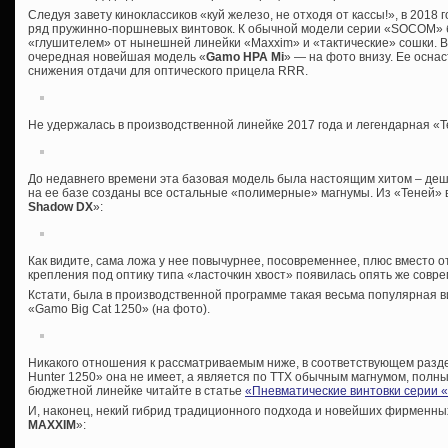
Следуя завету киноклассиков «куй железо, не отходя от кассы!», в 2018
ряд пружинно-поршневых винтовок. К обычной модели серии «SOCOM» б
«глушителем» от нынешней линейки «Maxxim» и «тактические» сошки. В
очередная новейшая модель «
Gamo HPA Mi
» — на фото внизу. Ее осна
снижения отдачи для оптического прицела RRR.
Не удержалась в производственной линейке 2017 года и легендарная «Т
До недавнего времени эта базовая модель была настоящим хитом – деш
на ее базе созданы все остальные «полимерные» магнумы. Из «Теней» 
Shadow DX
»:
Как видите, сама ложа у нее повычурнее, посовременнее, плюс вместо
крепления под оптику типа «ласточкин хвост» появилась опять же совр
Кстати, была в производственной программе такая весьма популярная в
«Gamo Big Cat 1250» (на фото).
Никакого отношения к рассматриваемым ниже, в соответствующем раз
Hunter 1250» она не имеет, а является по ТТХ обычным магнумом, пол
бюджетной линейке читайте в статье
«Пневматические винтовки серии 
И, наконец, некий гибрид традиционного подхода и новейших фирменны
MAXXIM
»: