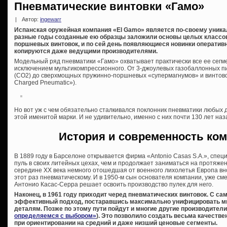
Пневматические винтовки «Гамо»
|
Автор:
ingewarr
Испанская оружейная компания «El Gamo» является по-своему уника
разные годы созданные ею образцы заложили основы целых классо
поршневых винтовок, и по сей день появляющиеся новинки оператив
копируются даже ведущими производителями.
Модельный ряд пневматики «Гамо» охватывает практически все ее сегм
исключением мультикомпрессионного. От 3-джоулевых газобаллонных п
(CO2) до сверхмощных пружинно-поршневых «супермагнумов» и винтово
Charged Pneumatic»).
Но вот уж с чем обязательно сталкивался поклонник пневматики любых д
этой именитой марки. И не удивительно, именно с них почти 130 лет на
История и современность ком
В 1889 году в Барселоне открывается фирма «Antonio Casas S.A.», спе
пуль в своих литейных цехах, чем и продолжает заниматься на протяже
середине XX века немного отошедшая от военного лихолетья Европа вно
этот раз пневматическому. И в 1950-м сын основателя компании, уже сме
Антонио Касас-Серра решает освоить производство пулек для него.
Наконец, в 1961 году приходит черед пневматических винтовок. С с
эффективный подход, постаравшись максимально унифицировать м
деталям. Позже по этому пути пойдут и многие другие производители
определяемся с выбором»
). Это позволило создать весьма качеств
при ориентировании на средний и даже низший ценовые сегменты.