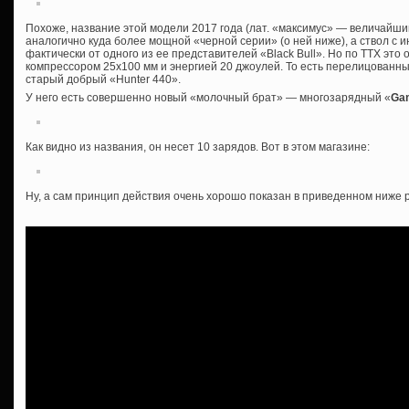
Похоже, название этой модели 2017 года (лат. «максимус» — величайши
аналогично куда более мощной «черной серии» (о ней ниже), а ствол с
фактически от одного из ее представителей «Black Bull». Но по ТТХ это
компрессором 25х100 мм и энергией 20 джоулей. То есть перелицованн
старый добрый «Hunter 440».
У него есть совершенно новый «молочный брат» — многозарядный «
Ga
Как видно из названия, он несет 10 зарядов. Вот в этом магазине:
Ну, а сам принцип действия очень хорошо показан в приведенном ниже 