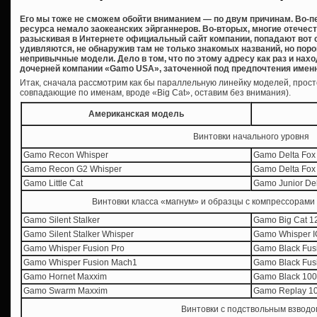
Его мы тоже не сможем обойти вниманием — по двум причинам. Во-п
ресурса немало заокеанских эйрганнеров. Во-вторых, многие отече
разыскивая в Интернете официальный сайт компании, попадают вот
удивляются, не обнаружив там не только знакомых названий, но пор
непривычные модели. Дело в том, что по этому адресу как раз и на
дочерней компании «Gamo USA», заточенной под предпочтения именн
Итак, сначала рассмотрим как бы параллельную линейку моделей, прост
совпадающие по именам, вроде «Big Cat», оставим без внимания).
Американская модель
Винтовки начального уровня
Gamo Recon Whisper
Gamo Delta Fox
Gamo Recon G2 Whisper
Gamo Delta Fox
Gamo Little Cat
Gamo Junior Del
Винтовки класса «магнум» и образцы с компрессорами
Gamo Silent Stalker
Gamo Big Cat 1
Gamo Silent Stalker Whisper
Gamo Whisper 
Gamo Whisper Fusion Pro
Gamo Black Fus
Gamo Whisper Fusion Mach1
Gamo Black Fus
Gamo Hornet Maxxim
Gamo Black 10
Gamo Swarm Maxxim
Gamo Replay 1
Винтовки с подствольным взводо