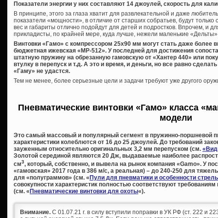
Показатели энергии у них составляют 14 джоулей, скорость для калиб
В принципе, этого за глаза хватит для развлекательной и даже любите
показатели «мощности», в отличие от старших собратьев, будут только 
вес и габариты отлично подойдут для детей и подростков. Впрочем, и дл
прикладисты, по крайней мере, куда лучше, нежели маленькие «Дельты»
Винтовки «Гамо» с компрессором 25х90 мм могут стать даже более 
бюджетная ижевская «МР-512». У последней для достижения сопост
штатную пружину на обрезанную гамовскую от «Хантер 440» или пок
втулку в перепуск и т.д. А это и время, и деньги, но все равно сдела
«Гаму» не удастся.
Тем не менее, более серьезные цели и задачи требуют уже другого оруж
Пневматические винтовки «Гамо» класса «ма
модели
Это самый массовый и популярный сегмент в пружинно-поршневой п
характеристики колеблются от 16 до 25 джоулей. До требований зак
зауженным относительно оригинальных 3,2 мм перепуском (см.
«Вид
Золотой серединой являются 20 Дж, выдаваемые наиболее распрос
3
см
, который, собственно, и вывела на рынок компания «
Gamo». У пос
«гамовская» 2017 года в 386 м/с, а реальная) – до 240-250 для тяжел
для «полуграммов» (см. «
Пули для пневматики и особенности стрел
совокупности характеристик полностью соответствуют требованиям
(см. «
Пневматические винтовки для охоты
«).
Внимание.
С 01.07.21 г. в силу вступили поправки в УК РФ (ст. 222 и 