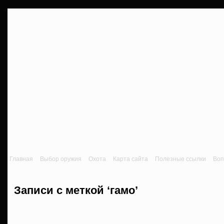
Главная
Выбор оружия
Охота
Карта сайта
Полезные ссылки
Воп
Записи с меткой ‘гамо’