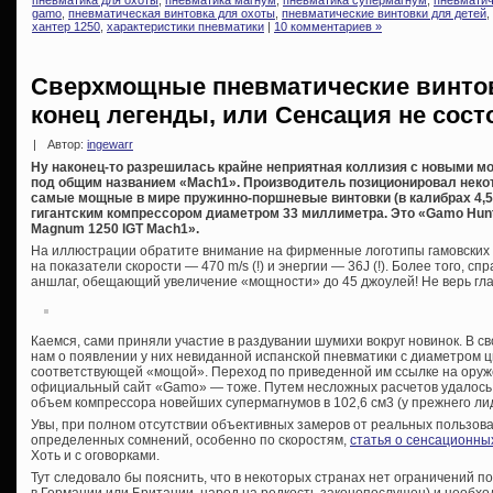
gamo
,
пневматическая винтовка для охоты
,
пневматические винтовки для детей
,
хантер 1250
,
характеристики пневматики
|
10 комментариев »
Сверхмощные пневматические винто
конец легенды, или Сенсация не сост
|
Автор:
ingewarr
Ну наконец-то разрешилась крайне неприятная коллизия с новыми м
под общим названием «Mach1». Производитель позиционировал некото
самые мощные в мире пружинно-поршневые винтовки (в калибрах 4,5
гигантским компрессором диаметром 33 миллиметра. Это «Gamo Hunte
Magnum 1250 IGT Mach1».
На иллюстрации обратите внимание на фирменные логотипы гамовских «
на показатели скорости — 470 m/s (!) и энергии — 36J (!). Более того, с
аншлаг, обещающий увеличение «мощности» до 45 джоулей! Не верь гл
Каемся, сами приняли участие в раздувании шумихи вокруг новинок. В с
нам о появлении у них невиданной испанской пневматики с диаметром 
соответствующей «мощой». Переход по приведенной им ссылке на ору
официальный сайт «Gamo» — тоже. Путем несложных расчетов удалось
объем компрессора новейших супермагнумов в 102,6 см3 (у прежнего лид
Увы, при полном отсутствии объективных замеров от реальных пользова
определенных сомнений, особенно по скоростям,
статья о сенсационны
Хоть и с оговорками.
Тут следовало бы пояснить, что в некоторых странах нет ограничений по 
в Германии или Британии, народ на редкость законопослушен) и необхо