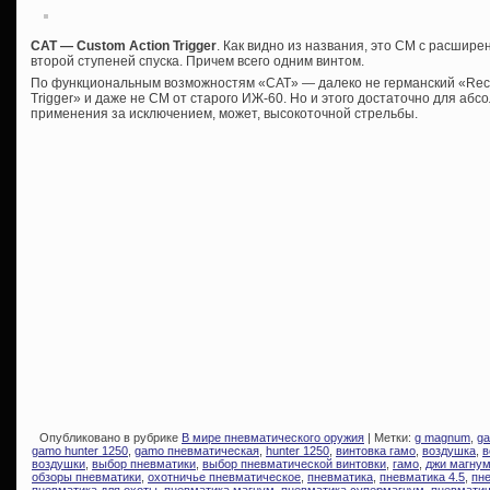
CAT — Custom Action Trigger
. Как видно из названия, это СМ с расшир
второй ступеней спуска. Причем всего одним винтом.
По функциональным возможностям «CAT» — далеко не германский «Recor
Trigger» и даже не СМ от старого ИЖ-60. Но и этого достаточно для аб
применения за исключением, может, высокоточной стрельбы.
Опубликовано в рубрике
В мире пневматического оружия
| Метки:
g magnum
,
ga
gamo hunter 1250
,
gamo пневматическая
,
hunter 1250
,
винтовка гамо
,
воздушка
,
в
воздушки
,
выбор пневматики
,
выбор пневматической винтовки
,
гамо
,
джи магну
обзоры пневматики
,
охотничье пневматическое
,
пневматика
,
пневматика 4.5
,
пн
пневматика для охоты
,
пневматика магнум
,
пневматика супермагнум
,
пневматич