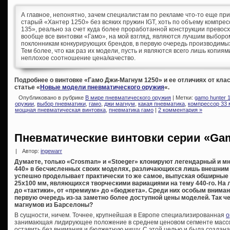
А главное, непонятно, зачем специалистам по рекламе что-то еще прид
старый «Хантер 1250» без всяких пружин IGT, хоть по объему компрес
135», реально за счет куда более проработанной конструкции превосх
вообще все винтовки «Гамо», на мой взгляд, являются лучшим выбором
поклонникам конкурирующих брендов, в первую очередь производимых
Тем более, что как раз их модели, пусть и являются всего лишь копия
неплохое соотношение цена/качество.
Подробнее о винтовке «Гамо Джи-Магнум 1250» и ее отличиях от клас
статье «
Новые модели пневматического оружия
«.
Опубликовано в рубрике
В мире пневматического оружия
| Метки:
gamo hunter 
оружии
,
выбор пневматики
,
гамо
,
джи магнум
,
какая пневматика
,
компрессор 33
мощная пневматическая винтовка
,
пневматика гамо
|
2 комментария »
Пневматические винтовки серии «Gam
|
Автор:
ingewarr
Думаете, только «Crosman» и «Stoeger» клонируют легендарный и м
440» в бесчисленных своих моделях, различающихся лишь внешним
успешно проделывает практически то же самое, выпуская обширные
25х100 мм, являющихся творческими вариациями на тему 440-го. На 
до «тактики», от «премиум» до «бюджета». Среди них особым вниман
первую очередь из-за заметно более доступной цены моделей. Так ч
магнумов из Барселоны?
В сущности, ничем. Точнее, крупнейшая в Европе специализированная
о
занимающая лидирующее положение в среднем ценовом сегменте массо
оставить без внимания и бюджетную нишу. С этой целью и была создан