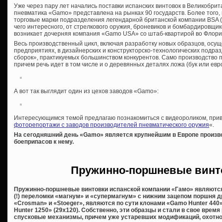
Уже через пару лет начались поставки испанских винтовок в Великобрит
пневматика «Gamo» представлена на рынках 90 государств. Более того, 
торговые марки подразделения легендарной британской компании BSA (о
чего интересного, от стрелкового оружия, броневиков и бомбардировщик
возникает дочерняя компания «Gamo USA» со штаб-квартирой во Флори
Весь производственный цикл, включая разработку новых образцов, осу
предприятиях, в дизайнерских и конструкторско-технологических подра
сборок», практикуемых большинством конкурентов. Само производство 
причем речь идет в том числе и о деревянных деталях ложа (бук или евр
А вот так выглядит один из цехов заводов «Gamo»:
Интересующимся темой предлагаю познакомиться с видеороликом, прив
фоторепортажи с заводов производителей пневматического оружия
«.
На сегодняшний день «
Gamo» является крупнейшим в Европе произв
боеприпасов к нему.
Пружинно-поршневые винт
Пружинно-поршневые винтовки испанской компании «Гамо» являются
(!) переломки «магнум» и «супермагнум» с нижним зацепом поршня д
«Crosman» и «Stoeger», являются по сути клонами «Gamo Hunter 440
Hunter 1250» (29х120). Собственно, эти образцы и стали в свое вре
спусковые механизмы, причем уже устаревших модификаций, охотно 