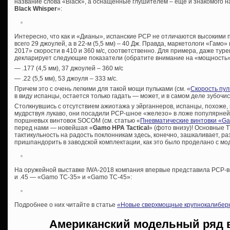
название слова «Black», а оснащенные глушителем – еще и знакомого н
Black Whisper
»:
Интересно, что как и «Дианы», испанские PCP не отличаются высокими п
всего 29 джоулей, а в 22-м (5,5 мм) – 40 Дж. Правда, маркетологи «Гамо»
2017» скорости в 410 и 360 м/с, соответственно. Для примера, даже турец
декларирует следующие показатели (обратите внимание на «мощность»
— .177 (4,5 мм), 37 джоулей – 360 м/с
— .22 (5,5 мм), 53 джоуля – 333 м/с.
Причем это с очень легкими для такой мощи пульками (см. «
Скорость пул
в виду испанцы, остается только гадать — может, и в самом деле зубочи
Столкнувшись с отсутствием ажиотажа у эйрганнеров, испанцы, похоже
мудрствуя лукаво, они посадили PCP-шное «железо» в ложе популярней
поршневых винтовок SOCOM (см. статью «
Пневматические винтовки «G
перед нами — новейшая «
Gamo HPA Tactical
» (фото внизу)! Основные Т
тактикульность на радость поклонникам здесь, конечно, зашкаливает, р
пришпандорить в заводской комплектации, как это было проделано с мо
На оружейной выставке IWA-2018 компания впервые представила PCP-вин
и .45 — «Gamo TC-35» и «Gamo TC-45»:
Подробнее о них читайте в статье
«Новые сверхмощные крупнокалибер
Американский модельный ряд 