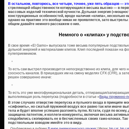
В остальном, повторюсь, все четыре, точнее, уже пять образцов — это
стреляющей общественности котирующаяся весьма высоко — в перву
массовых изделий технической кучности. Дульная энергия («мощност
конструкционных особенностей, вроде наличия «клипа», несколько н
однако на практике это вообще никак не проявляется, зато выстрел
общем давайте немного расскажем о них.
Немного о «клипах» у подств
В свое время «El Gamo» выпускала тоже весьма популярные подствольн
дульной энергией и материалами клипов. Клип последней показан на фот
пулеприемником.
То есть сам выстрел производится непосредственно из клипа, для чего
соосность каналов. В пришедших им на смену моделях CFX (CFR), а зате
решен совершенно иначе:
То есть это уже многофункциональная деталь, отпирающая/запирающая
выполняющая роль перепуска (подробности в статье «
Виды пружинно-п
В этом случаях отверстие перепуска и пульного входа в принципе мо
«сифонить», но сжатый пружиной воздух все равно так или иначе вы
тела и будет вполне успешно разгонять пулю. Кстати, судя по всему,
защищена патентом, и коллеги-конкуренты, включая весьма активных 
сподобились скопировать ее в бесчисленных своих гамо-клонах. Так 
подствольным взводом имейте это в виду.
Опубликовано в рубрике
В мире пневматического оружия
| Метки:
big cat
,
big ca