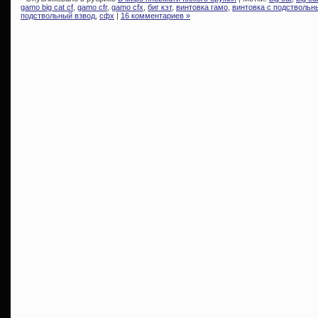
gamo big cat cf
,
gamo cfr
,
gamo cfx
,
биг кэт
,
винтовка гамо
,
винтовка с подстволь
подствольный взвод
,
сфх
|
16 комментариев »