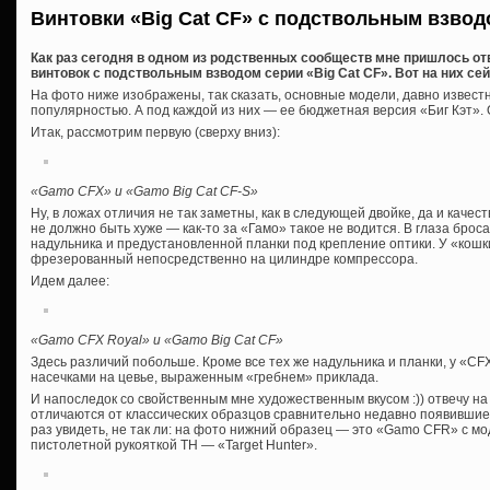
Винтовки «Big Cat CF» с подствольным взвод
Как раз сегодня в одном из родственных сообществ мне пришлось от
винтовок с подствольным взводом серии «Big Cat CF». Вот на них се
На фото ниже изображены, так сказать, основные модели, давно извес
популярностью. А под каждой из них — ее бюджетная версия «Биг Кэт». 
Итак, рассмотрим первую (сверху вниз):
«Gamo CFX» и «Gamo Big Cat CF-S»
Ну, в ложах отличия не так заметны, как в следующей двойке, да и каче
не должно быть хуже — как-то за «Гамо» такое не водится. В глаза бро
надульника и предустановленной планки под крепление оптики. У «кошк
фрезерованный непосредственно на цилиндре компрессора.
Идем далее:
«Gamo CFX Royal» и «Gamo Big Cat CF»
Здесь различий побольше. Кроме все тех же надульника и планки, у «CFX
насечками на цевье, выраженным «гребнем» приклада.
И напоследок со свойственным мне художественным вкусом :)) отвечу на
отличаются от классических образцов сравнительно недавно появивши
раз увидеть, не так ли: на фото нижний образец — это «Gamo CFR» с м
пистолетной рукояткой ТН — «Target Hunter».