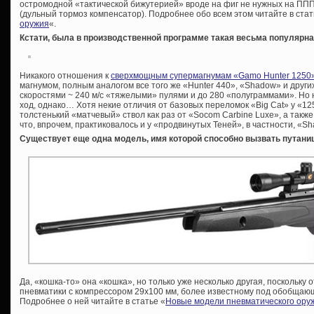
остромодной «тактической бижутерией» вроде на фиг не нужных на ППП
(дульный тормоз компенсатор). Подробнее обо всем этом читайте в стат
оружия
«.
Кстати, была в производственной программе такая весьма популярная
Никакого отношения к
сверхмощным супермагнумам «Gamo Hunter 1250
магнумом, полным аналогом все того же «Hunter 440», «Shadow» и други
скоростями ~ 240 м/с «тяжелыми» пулями и до 280 «полуграммами». Но
ход, однако… Хотя некие отличия от базовых переломок «Big Cat» у «12
толстенький «матчевый» ствол как раз от «Socom Carbine Luxe», а так
что, впрочем, практиковалось и у «продвинутых Теней», в частности, «Sh
Существует еще одна модель, имя которой способно вызвать путаниц
Да, «кошка-то» она «кошка», но только уже несколько другая, поскольку
пневматики с компрессором 29х100 мм, более известному под обобщаю
Подробнее о ней читайте в статье «
Новые модели пневматического оруж