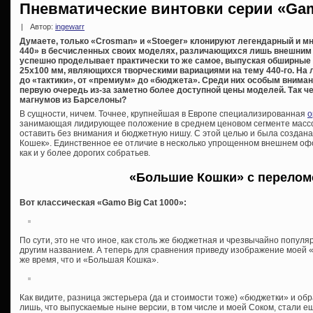
Пневматические винтовки серии «Gam
|
Автор:
ingewarr
Думаете, только «Crosman» и «Stoeger» клонируют легендарный и м
440» в бесчисленных своих моделях, различающихся лишь внешним
успешно проделывает практически то же самое, выпуская обширные
25х100 мм, являющихся творческими вариациями на тему 440-го. На 
до «тактики», от «премиум» до «бюджета». Среди них особым вниман
первую очередь из-за заметно более доступной цены моделей. Так ч
магнумов из Барселоны?
В сущности, ничем. Точнее, крупнейшая в Европе специализированная
о
занимающая лидирующее положение в среднем ценовом сегменте массо
оставить без внимания и бюджетную нишу. С этой целью и была создан
Кошек». Единственное ее отличие в несколько упрощенном внешнем офо
как и у более дорогих собратьев.
«Большие Кошки» с перелом
Вот классическая «Gamo Big Cat 1000»:
По сути, это не что иное, как столь же бюджетная и чрезвычайно попул
другим названием. А теперь для сравнения приведу изображение моей «
же время, что и «Большая Кошка».
Как видите, разница экстерьера (да и стоимости тоже) «бюджетки» и об
лишь, что выпускаемые ныне версии, в том числе и моей Соком, стали е