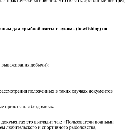
ла практически мгновенно. Что сказать, достойный выстрел,
ным для «рыбной охоты с луком» (bowfishing) по
я вываживания добычи);
 рассмотрения положенных в таких случаях документов
ные приюты для бездомных.
х документах это выглядит так: «Пользователи водными
ем любительского и спортивного рыболовства,