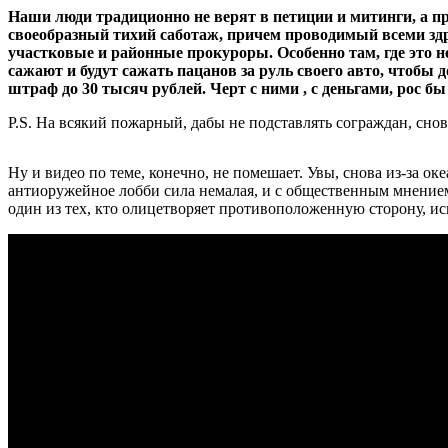
Наши люди традиционно не верят в петиции и митинги, а п
своеобразный тихий саботаж, причем проводимый всеми зд
участковые и районные прокуроры. Особенно там, где это не
сажают и будут сажать пацанов за руль своего авто, чтобы 
штраф до 30 тысяч рублей. Черт с ними , с деньгами, рос 
P.S. На всякий пожарный, дабы не подставлять сограждан, сн
Ну и видео по теме, конечно, не помешает. Увы, снова из-за ок
антиоружейное лобби сила немалая, и с общественным мнением
один из тех, кто олицетворяет противоположенную сторону, 