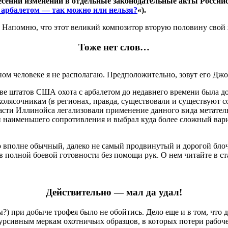
 внесении изменений в отдельные законодательные акты Росс
и арбалетом — так можно или нельзя?
«).
а. Напомню, что этот великий композитор вторую половину свой
Тоже нет слов…
ном человеке я не располагаю. Предположительно, зовут его Дж
тве штатов США охота с арбалетом до недавнего времени была д
лясочникам (в регионах, правда, существовали и существуют соб
ласти Иллинойса легализовали применение данного вида метател
ти наименьшего сопротивления и выбрал куда более сложный вар
то вполне обычный, далеко не самый продвинутый и дорогой блоч
 полной боевой готовности без помощи рук. О нем читайте в ст
Действительно — мал да удал!
) при добыче трофея было не обойтись. Дело еще и в том, что 
урсивным меркам охотничьих образцов, в которых потери рабоч