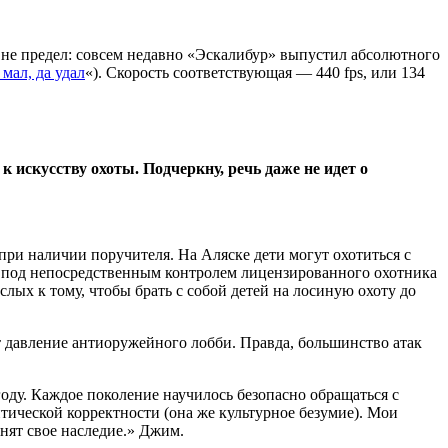
ще не предел: совсем недавно «Эскалибур» выпустил абсолютного
мал, да удал
«). Скорость соответствующая — 440 fps, или 134
 искусству охоты. Подчеркну, речь даже не идет о
ри наличии поручителя. На Аляске дети могут охотиться с
ько под непосредственным контролем лицензированного охотника
лых к тому, чтобы брать с собой детей на лосиную охоту до
 давление антиоружейного лобби. Правда, большинство атак
оду. Каждое поколение научилось безопасно обращаться с
тической корректности (она же культурное безумие). Мои
нят свое наследие.» Джим.