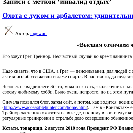
Записи с меткой ‘инвалид отдых’
Охота с луком и арбалетом: удивительн
|
Автор:
ingewarr
«Вы
с
шим отличием ч
Его зовут Грег Трейнор. Не
с
ча
с
тный
с
лучай во время дайвинга
Надо сказать, что в США, а Грег — пенсильванец, для людей с
активного образа жизни и даже спорта. В частности, до недавн
Человек с квадриплегией это, можно сказать, «колясочник в кв
своему любимому хобби. Было очень непросто, но на этом пути
Сначала появился блог, затем сайт, а потом, как водится, воз
(
http://www.accessiblehunter.com/home.html
). Там в «Контактах» 
Трейнор частенько охотится на выезде, и к нему в гости едут 
регулярные тренировки в стрельбе дело совершенно обыденное
Кстати, товарищи, 2 августа 2019 года Президент РФ Влад