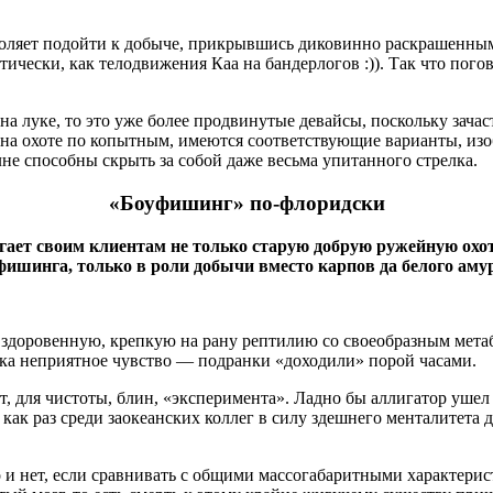
зволяет подойти к добыче, прикрывшись диковинно раскрашенны
тически, как телодвижения Каа на бандерлогов :)). Так что пого
я на луке, то это уже более продвинутые девайсы, поскольку за
о на охоте по копытным, имеются соответствующие варианты, из
не способны скрыть за собой даже весьма упитанного стрелка.
«Боуфишинг» по-флоридски
ает своим клиентам не только старую добрую ружейную охоту
ишинга, только в роли добычи вместо карпов да белого аму
 здоровенную, крепкую на рану рептилию со своеобразным мета
ика неприятное чувство — подранки «доходили» порой часами.
 для чистоты, блин, «эксперимента». Ладно бы аллигатор ушел ку
ак раз среди заокеанских коллег в силу здешнего менталитета до
 и нет, если сравнивать с общими массогабаритными характерис