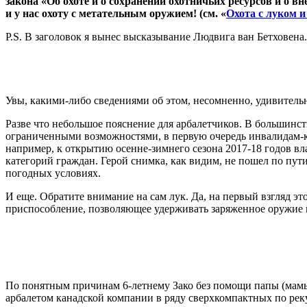
закона «Об охоте и о сохранении охотничьих ресурсов и о
и у нас охоту с метательным оружием! (см. «
Охота с луком 
P.S. В заголовок я вынес высказывание Людвига ван Бетховен
Увы, какими-либо сведениями об этом, несомненно, удивитель
Разве что небольшое пояснение для арбалетчиков. В большинс
ограниченными возможностями, в первую очередь инвалидам-ко
например, к открытию осенне-зимнего сезона 2017-18 годов в
категорий граждан. Герой снимка, как видим, не пошел по пу
погодных условиях.
И еще. Обратите внимание на сам лук. Да, на первый взгляд э
приспособление, позволяющее удерживать заряженное оружие в
По понятным причинам 6-летнему Зако без помощи папы (мамы?
арбалетом канадской компании в ряду сверхкомпактных по рек