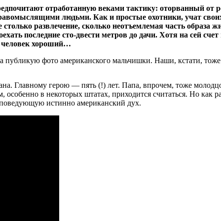
редпочитают отработанную веками тактику: оторванный от ре
равомыслящими людьми. Как и простые охотники, учат свои
 столько развлечение, сколько неотъемлемая часть образа жиз
доехать последние сто-двести метров до дачи. Хотя на сей сч
бы человек хороший…
ова публикую фото американского мальчишки. Наши, кстати, тоже
еана. Главному герою — пять (!) лет. Папа, впрочем, тоже молодц
, особенно в некоторых штатах, приходится считаться. Но как
исповедующую истинно американский дух.