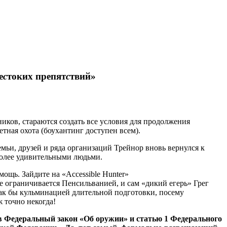
е
с
токих препят
с
твий»
иков, стараются создать все условия для продолжения
тная охота (боухантинг доступен всем).
емьи, друзей и ряда организаций Трейнор вновь вернулся к
 более удивительными людьми.
ощь. Зайдите на «Accessible Hunter»
 не ограничивается Пенсильванией, и сам «дикий егерь» Грег
я как бы кульминацией длительной подготовки, посему
 точно некогда!
 в Федеральный закон «Об оружии» и статью 1 Федерального