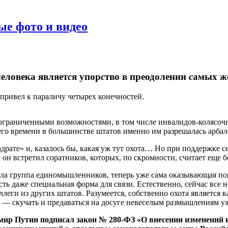
ые фото и видео
еловека являет
с
я упор
с
тво в преодолении
с
амых ж
 привел к параличу четырех конечностей.
 ограниченными возможностями, в том числе инвалидов-колясочн
его времени в большинстве штатов именно им разрешалась арбале
адрате» и, казалось бы, какая уж тут охота… Но при поддержке с
 он встретил соратников, которых, по скромности, считает еще
никла группа единомышленников, теперь уже сама оказывающая пом
есть даже специальная форма для связи. Естественно, сейчас все
коллеги из других штатов. Разумеется, собственно охота являетс
 — скучать и предаваться на досуге невеселым размышлениям уж
имир Путин подписал закон № 280-ФЗ «О внесении изменений