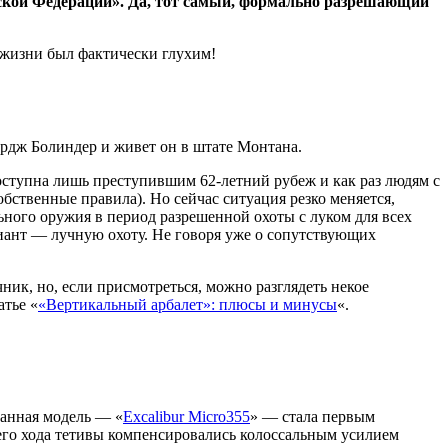
ийской Федерации». Да, тот самый, формально разрешающий
 жизни был фактически глухим!
ордж Болиндер и живет он в штате Монтана.
оступна лишь преступившим 62-летний рубеж и как раз людям с
ственные правила). Но сейчас ситуация резко меняется,
ьного оружия в период разрешенной охоты с луком для всех
иант — лучную охоту. Не говоря уже о сопутствующих
ник, но, если присмотреться, можно разглядеть некое
атье «
«Вертикальный арбалет»: плюсы и минусы
«.
данная модель — «
Excalibur Micro355
» — стала первым
его хода тетивы компенсировались колоссальным усилием