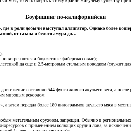
й мозг, то есть смерть к этому крайне живучему существу приш
Боуфишинг по-калифорнийски
где в роли добычи выступал аллигатор. Однако более кошер
зной, от сазана и белого амура до…
);
 но встречаются и бюджетные фиберглассовые);
летенкой да еще и 2,5-метровым стальным поводком (служит дл
 достижение составило 544 фунта живого акульего веса, а после
дным мировым рекордом.
, а затем передал более 180 килограммов акульего мяса в мест
 с любым метательным оружием, запрещен. Обычно в региональны
биоресурсов с применением колющих орудий лова, за исключени
ружей (далее — подводная охота)»