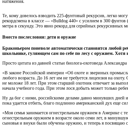
натяжения.
Те, кому довелось взводить 225-фунтовый рекурсив, легко могу
рекордсмена в классе — «Bulldog 440» с усилием в 300 фунтов (
метра в секунду. Это явно рекорд для серийных рекурсивных м
Вместо послесловия: дети и оружие
Браконьером поневоле автоматически становится любой ребе
школьнике, гуляющем сам по себе по лесу с оружием. Хотя и
Просто цитата из давней статьи биолога-охотоведа Александра
«В законе Российской империи «Об охоте и звериных промысла
любого возраста. До 16 лет им не требуется лицензия на охот
не моложе 18 лет. При этом старший охотник отвечает за выпол
начала учебного года. При этом лося добыть может только ребе
Ну да бог с ними, российскими делами давно минувших дней и
пока удается отбить, благо подлинно американский дух еще сил
«Моя семья занимается огнестрельным оружием в Америке с тех
огнестрельным оружием в возрасте около семи лет, в минувшую
сыновья и внуки были обучены оружию, и теперь я посвящаю 