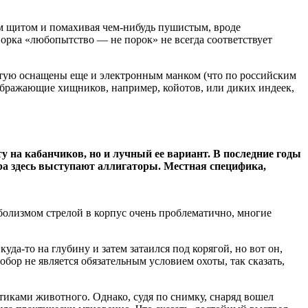
м щитом и помахивая чем-нибудь пушистым, вроде
ворка «любопытство — не порок» не всегда соответствует
частую оснащены еще и электронным манком (что по российским
ображающие хищников, например, койотов, или диких индеек,
 на кабанчиков, но и лучный ее вариант. В последние годы
ра здесь выступают аллигаторы. Местная специфика,
болизмом стрелой в корпус очень проблематично, многие
да-то на глубину и затем затаился под корягой, но вот он,
бор не является обязательным условием охоты, так сказать,
тиками животного. Однако, судя по снимку, снаряд вошел