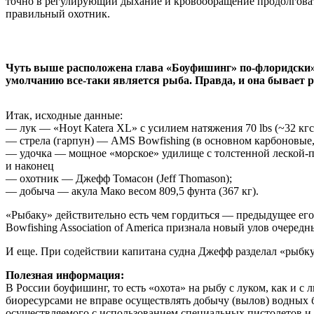
точно в регулирующий дыхание и кровообращение продолговаты
правильный охотник.
Чуть выше расположена глава «Боуфишинг» по-флоридски», 
умолчанию все-таки является рыба. Правда, и она бывает ра
Итак, исходные данные:
— лук — «Hoyt Katera XL» с усилием натяжения 70 lbs (~32 кгс
— стрела (гарпун) — AMS Bowfishing (в основном карбоновые,
— удочка — мощное «морское» удилище с толстенной леской-п
и наконец
— охотник — Джефф Томасон (Jeff Thomason);
— добыча — акула Мако весом 809,5 фунта (367 кг).
«Рыбаку» действительно есть чем гордиться — предыдущее его
Bowfishing Association of America признала новый улов очере
И еще. При содействии капитана судна Джефф разделал «рыбку»
Полезная информация:
В России боуфишинг, то есть «охота» на рыбу с луком, как и
биоресурсами не вправе осуществлять добычу (вылов) водных 
осуществляемого с использованием специальных пистолетов и 