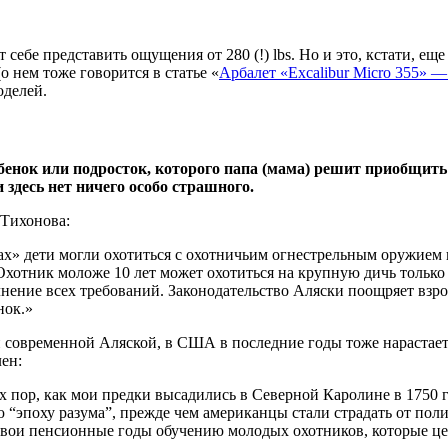
т себе представить ощущения от 280 (!) lbs. Но и это, кстати, е
о нем тоже говорится в статье «
Арбалет «Excalibur Micro 355» — 
оделей.
нок или подросток, которого папа (мама) решит приобщить к
 здесь нет ничего особо страшного.
 Тихонова:
х» дети могли охотиться с охотничьим огнестрельным оружием п
у. Охотник моложе 10 лет может охотиться на крупную дичь тол
нение всех требований. Законодательство Аляски поощряет взрос
нок.»
 современной Аляской, в США в последние годы тоже нарастает
ен:
 пор, как мои предки высадились в Северной Каролине в 1750 г
 “эпоху разума”, прежде чем американцы стали страдать от поли
свои пенсионные годы обучению молодых охотников, которые це