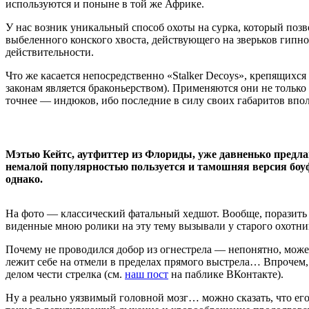
используются и поныне в той же Африке.
У нас возник уникальный способ охоты на сурка, который по
выбеленного конского хвоста, действующего на зверьков гипно
действительности.
Что же касается непосредственно «Stalker Decoys», крепящихс
законам является браконьерством). Применяются они не тольк
точнее — индюков, ибо последние в силу своих габаритов впол
Мэтью Кейтс, аутфиттер из Флориды, уже давненько предлаг
немалой популярностью пользуется и тамошняя версия боуф
однако.
На фото — классический фатальный хедшот. Вообще, поразить
виденные мною ролики на эту тему вызывали у старого охотн
Почему не проводился добор из огнестрела — непонятно, может,
лежит себе на отмели в пределах прямого выстрела… Впрочем, к
делом чести стрелка (см.
наш пост
на паблике ВКонтакте).
Ну а реально уязвимый головной мозг… можно сказать, что его