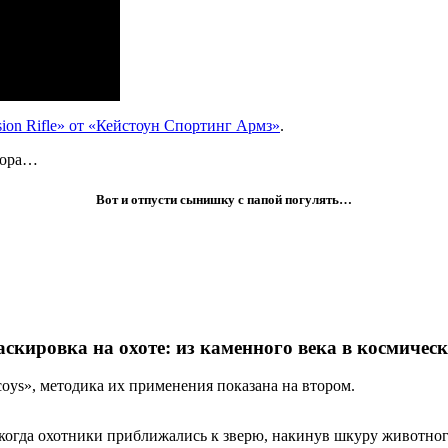
ision Rifle» от «Кейстоун Спортинг Армз»
.
юмора…
Вот и отпусти сынишку с папой погулять…
скировка на охоте: из каменного века в космичес
oys», методика их применения показана на втором.
и, когда охотники приближались к зверю, накинув шкуру животн