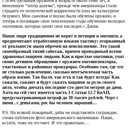
с огнестрельным оружием в возрасте около семи лет, в
минувшую “эпоху разума”, прежде чем американцы стали
страдать от политической корректности (она же культурное
безумие). Мои сыновья и внуки были обучены оружию, и
теперь я посвящаю свои пенсионные годы обучению молодых
охотников, которые ценят свое наследие.» Джим.
Наши люди традиционно не верят в петиции и митинги, а
предпочитают отработанную веками тактику: оторванный
от реальности закон обречен на неисполнение. Это такой
своеобразный тихий саботаж, причем проводимый всеми
здравомыслящими людьми. Как и простые охотники, учат
своих детишек обращению с оружием охотинспекторы,
участковые и районные прокуроры. Особенно там, где это
не столько развлечение, сколько неотъемлемая часть
образа жизни. Так было, так есть и так будет всегда! Как
сажали, сажают и будут сажать пацанов за руль своего
авто, чтобы доехать последние сто-двести метров до дачи.
Хотя на сей счет имеется часть 3 Статьи 12.7 КоАП,
предусматривающая штраф до 30 тысяч рублей. Черт с
ними , с деньгами, рос бы человек хороший…
P.S. На всякий пожарный, дабы не подставлять сограждан,
снова публикую фото американского мальчишки. Наши,
кстати, тоже не отстают. И это правильно…