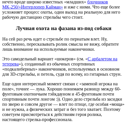
нечто вроде широко известных «младших»
блочников
МК-250/»Интерлопер Кайман»
и иже с ними. Что еще более
усложняет процесс охоты, один выход на реальную для него
рабочую дистанцию стрельбы чего стоит.
Лучная охота на фазана из-под собаки
На сей раз речь идет о стрельбе по пернатым влет. Ну,
собственно, пересказывать ролик смысла не вижу, обратите
лишь внимание на используемые наконечники.
Это самодельный вариант «шокеров» (см. «
С арбалетом на
тетерева
«), созданный из обычных спортивных
«подкалиберных» наконечников, используемых в основном
для 3D-стрельбы, и петель, судя по всему, из гитарных струн.
Еще один интересный момент связан с «заменой игрока на
поле», точнее — лука. Хорошо понимаем разницу между 60-
фунтовым охотничьим тэйкдауном и 45-фунтовым почти
спортивным почти лонгом :)). Одно дело стрельба из засидки
по зверю и совсем другое — влет по птице, где особая «моща»
и не нужна, а физических затрат и без того хватает. Поэтому
советуем присмотреться к действиям героя ролика,
настоящего стрелка-профессионала.