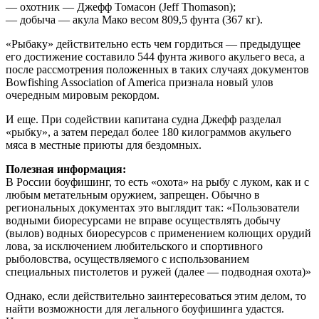
— охотник — Джефф Томасон (Jeff Thomason);
— добыча — акула Мако весом 809,5 фунта (367 кг).
«Рыбаку» действительно есть чем гордиться — предыдущее
его достижение составило 544 фунта живого акульего веса, а
после рассмотрения положенных в таких случаях документов
Bowfishing Association of America признала новый улов
очередным мировым рекордом.
И еще. При содействии капитана судна Джефф разделал
«рыбку», а затем передал более 180 килограммов акульего
мяса в местные приюты для бездомных.
Полезная информация:
В России боуфишинг, то есть «охота» на рыбу с луком, как и с
любым метательным оружием, запрещен. Обычно в
региональных документах это выглядит так: «Пользователи
водными биоресурсами не вправе осуществлять добычу
(вылов) водных биоресурсов с применением колющих орудий
лова, за исключением любительского и спортивного
рыболовства, осуществляемого с использованием
специальных пистолетов и ружей (далее — подводная охота)»
Однако, если действительно заинтересоваться этим делом, то
найти возможности для легального боуфишинга удастся.