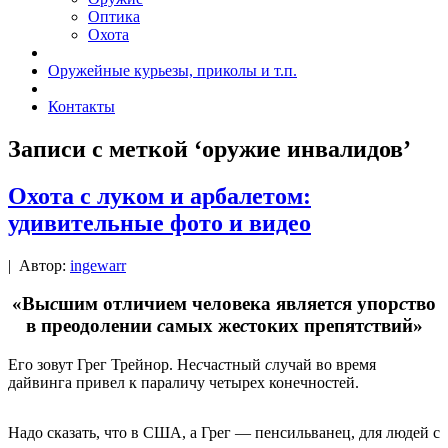
Оптика
Охота
Оружейные курьезы, приколы и т.п.
Контакты
Записи с меткой ‘оружие инвалидов’
Охота с луком и арбалетом:
удивительные фото и видео
|
Автор:
ingewarr
«Вы
с
шим отличием человека являет
с
я упор
с
тво
в преодолении
с
амых же
с
токих препят
с
твий»
Его зовут Грег Трейнор. Не
с
ча
с
тный
с
лучай во время
дайвинга привел к параличу четырех конечностей.
Надо сказать, что в США, а Грег — пенсильванец, для людей с