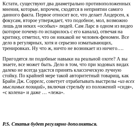
Кстати, существуют два диаметрально противоположенных
мнения, которые, впрочем, сходятся в неприятии самого
данного факта. Первое относит все, что делает Андерсен, к
фокусам, второе утверждает, что подобное, мол, возможно
лишь для неких «особых» людей. Сам Ларс в одном из видео
(которое почему-то испарилось с его канала), отвечая на
критику, отметил, что он никакой не человек-феномен. Все
дело в регулярных, хотя и серьезно изматывающих,
тренировках. Ну что ж, ничто не возникает из ничего….
Пригодятся ли подобные навыки на реальной охоте? А вы
знаете, все может быть. Дело в том, что при ходовых видах
далеко не всегда удастся принять классическую лучную
стойку. По крайней мере такой авторитетный товарищ, как
Брайн Дж. Соррелс, советует отрабатывать выстрелы «
из всех
мыслимых позиций»,
включая стрельбу из положений «сидя»,
«с колена» и даже … «лежа».
P.S. Статья будет регулярно дополняться.