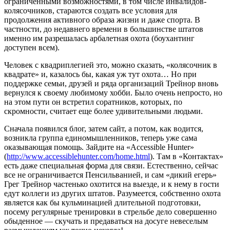
ограниченными возможностями, в том числе инвалидов-
колясочников, стараются создать все условия для
продолжения активного образа жизни и даже спорта. В
частности, до недавнего времени в большинстве штатов
именно им разрешалась арбалетная охота (боухантинг
доступен всем).
Человек с квадриплегией это, можно сказать, «колясочник в
квадрате» и, казалось бы, какая уж тут охота… Но при
поддержке семьи, друзей и ряда организаций Трейнор вновь
вернулся к своему любимому хобби. Было очень непросто, но
на этом пути он встретил соратников, которых, по
скромности, считает еще более удивительными людьми.
Сначала появился блог, затем сайт, а потом, как водится,
возникла группа единомышленников, теперь уже сама
оказывающая помощь. Зайдите на «Accessible Hunter»
(
http://www.accessiblehunter.com/home.html
). Там в «Контактах»
есть даже специальная форма для связи. Естественно, сейчас
все не ограничивается Пенсильванией, и сам «дикий егерь»
Грег Трейнор частенько охотится на выезде, и к нему в гости
едут коллеги из других штатов. Разумеется, собственно охота
является как бы кульминацией длительной подготовки,
посему регулярные тренировки в стрельбе дело совершенно
обыденное — скучать и предаваться на досуге невеселым