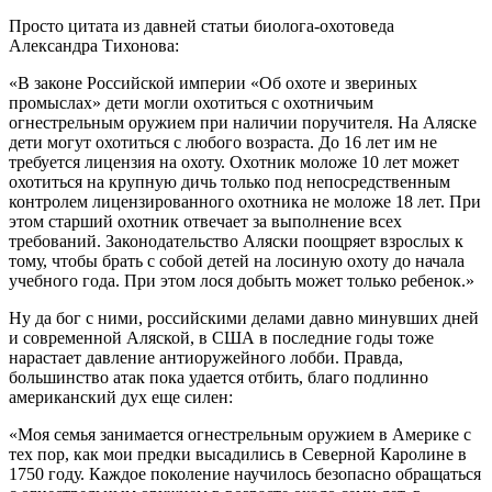
Просто цитата из давней статьи биолога-охотоведа
Александра Тихонова:
«В законе Российской империи «Об охоте и звериных
промыслах» дети могли охотиться с охотничьим
огнестрельным оружием при наличии поручителя. На Аляске
дети могут охотиться с любого возраста. До 16 лет им не
требуется лицензия на охоту. Охотник моложе 10 лет может
охотиться на крупную дичь только под непосредственным
контролем лицензированного охотника не моложе 18 лет. При
этом старший охотник отвечает за выполнение всех
требований. Законодательство Аляски поощряет взрослых к
тому, чтобы брать с собой детей на лосиную охоту до начала
учебного года. При этом лося добыть может только ребенок.»
Ну да бог с ними, российскими делами давно минувших дней
и современной Аляской, в США в последние годы тоже
нарастает давление антиоружейного лобби. Правда,
большинство атак пока удается отбить, благо подлинно
американский дух еще силен:
«Моя семья занимается огнестрельным оружием в Америке с
тех пор, как мои предки высадились в Северной Каролине в
1750 году. Каждое поколение научилось безопасно обращаться