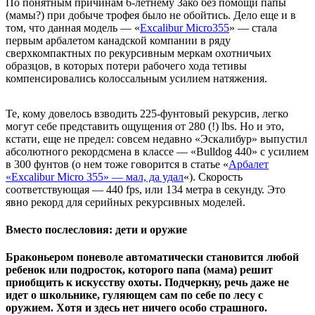
По понятным причинам 6-летнему Зако без помощи папы
(мамы?) при добыче трофея было не обойтись. Дело еще и в
том, что данная модель — «
Excalibur Micro355
» — стала
первым арбалетом канадской компании в ряду
сверхкомпактных по рекурсивным меркам охотничьих
образцов, в которых потери рабочего хода тетивы
компенсировались колоссальным усилием натяжения.
Те, кому довелось взводить 225-фунтовый рекурсив, легко
могут себе представить ощущения от 280 (!) lbs. Но и это,
кстати, еще не предел: совсем недавно «Эскалибур» выпустил
абсолютного рекордсмена в классе — «Bulldog 440» с усилием
в 300 фунтов (о нем тоже говорится в статье «
Арбалет
«Excalibur Micro 355» — мал, да удал
«). Скорость
соответствующая — 440 fps, или 134 метра в секунду. Это
явно рекорд для серийных рекурсивных моделей.
Вместо послесловия: дети и оружие
Браконьером поневоле автоматически становится любой
ребенок или подросток, которого папа (мама) решит
приобщить к искусству охоты. Подчеркну, речь даже не
идет о школьнике, гуляющем сам по себе по лесу с
оружием. Хотя и здесь нет ничего особо страшного.