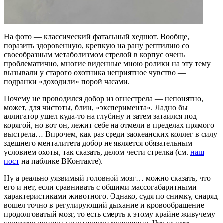
На фото — классический фатальный хедшот. Вообще,
поразить здоровенную, крепкую на рану рептилию со
своеобразным метаболизмом стрелой в корпус очень
проблематично, многие виденные мною ролики на эту тему
вызывали у старого охотника неприятное чувство —
подранки «доходили» порой часами.
Почему не проводился добор из огнестрела — непонятно,
может, для чистоты, блин, «эксперимента». Ладно бы
аллигатор ушел куда-то на глубину и затем затаился под
корягой, но вот он, лежит себе на отмели в пределах прямого
выстрела… Впрочем, как раз среди заокеанских коллег в силу
здешнего менталитета добор не является обязательным
условием охоты, так сказать, делом чести стрелка (см.
наш
пост
на паблике ВКонтакте).
Ну а реально уязвимый головной мозг… можно сказать, что
его и нет, если сравнивать с общими массогабаритными
характеристиками животного. Однако, судя по снимку, снаряд
вошел точно в регулирующий дыхание и кровообращение
продолговатый мозг, то есть смерть к этому крайне живучему
существу пришла практически мгновенно. Что сказать,