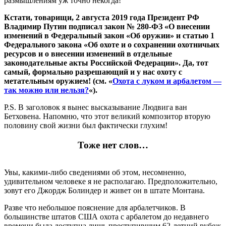
размышлениям уж точно некогда!
Кстати, товарищи, 2 августа 2019 года Президент РФ
Владимир Путин подписал закон № 280-ФЗ «О внесении
изменений в Федеральный закон «Об оружии» и статью 1
Федерального закона «Об охоте и о сохранении охотничьих
ресурсов и о внесении изменений в отдельные
законодательные акты Российской Федерации». Да, тот
самый, формально разрешающий и у нас охоту с
метательным оружием! (см. «
Охота с луком и арбалетом —
так можно или нельзя?
«).
P.S. В заголовок я вынес высказывание Людвига ван
Бетховена. Напомню, что этот великий композитор вторую
половину свой жизни был фактически глухим!
Тоже нет слов…
Увы, какими-либо сведениями об этом, несомненно,
удивительном человеке я не располагаю. Предположительно,
зовут его Джордж Болиндер и живет он в штате Монтана.
Разве что небольшое пояснение для арбалетчиков. В
большинстве штатов США охота с арбалетом до недавнего
времени была доступна лишь преступившим 62-летний рубеж