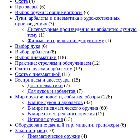
Охота
(4)
Про зверьё
(6)
Выбор оружия: общие вопросы
(6)
Луки. арбалеты и пневматика в художественных
произведениях
(3)
Литературные произведения на арбалетно-лучную
тему
(1)
Фильмы и сериалы на лучную тему
(1)
Выбор лука
(6)
Выбор арбалета
(8)
Выбор пневматики
(18)
Практика: стреляем и обслуживаем
(12)
Охота с луком и арбалетом
(13)
Охота с пневматикой
(11)
Боеприпасы и аксессуары
(15)
Для пневматики
(7)
Для луков и арбалетов
(7)
Мир оружия: новости, события, обзоры
(126)
В мире луков и арбалетов
(32)
В мире пневматического оружия
(60)
В мире огнестрельного оружия
(15)
История оружия
(13)
Оборудование: дачный тир, мишени, тренажеры
(6)
Закон и право
(10)
Пневматическое оружие
(4)