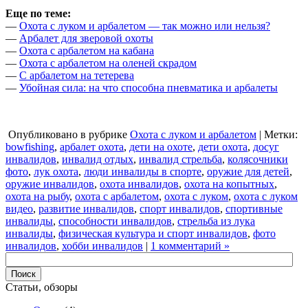
Еще по теме:
—
Охота с луком и арбалетом — так можно или нельзя?
—
Арбалет для зверовой охоты
—
Охота с арбалетом на кабана
—
Охота с арбалетом на оленей скрадом
—
С арбалетом на тетерева
—
Убойная сила: на что способна пневматика и арбалеты
Опубликовано в рубрике
Охота с луком и арбалетом
| Метки:
bowfishing
,
арбалет охота
,
дети на охоте
,
дети охота
,
досуг
инвалидов
,
инвалид отдых
,
инвалид стрельба
,
колясочники
фото
,
лук охота
,
люди инвалиды в спорте
,
оружие для детей
,
оружие инвалидов
,
охота инвалидов
,
охота на копытных
,
охота на рыбу
,
охота с арбалетом
,
охота с луком
,
охота с луком
видео
,
развитие инвалидов
,
спорт инвалидов
,
спортивные
инвалиды
,
способности инвалидов
,
стрельба из лука
инвалиды
,
физическая культура и спорт инвалидов
,
фото
инвалидов
,
хобби инвалидов
|
1 комментарий »
Статьи, обзоры