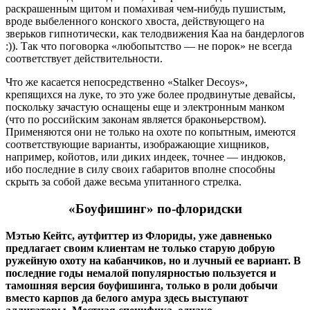
раскрашенным щитом и помахивая чем-нибудь пушистым,
вроде выбеленного конского хвоста, действующего на
зверьков гипнотически, как телодвижения Каа на бандерлогов
:)). Так что поговорка «любопытство — не порок» не всегда
соответствует действительности.
Что же касается непосредственно «Stalker Decoys»,
крепящихся на луке, то это уже более продвинутые девайсы,
поскольку зачастую оснащены еще и электронным манком
(что по российским законам является браконьерством).
Применяются они не только на охоте по копытным, имеются
соответствующие варианты, изображающие хищников,
например, койотов, или диких индеек, точнее — индюков,
ибо последние в силу своих габаритов вполне способны
скрыть за собой даже весьма упитанного стрелка.
«Боуфишинг» по-флоридски
Мэтью Кейтс, аутфиттер из Флориды, уже давненько
предлагает своим клиентам не только старую добрую
ружейную охоту на кабанчиков, но и лучный ее вариант. В
последние годы немалой популярностью пользуется и
тамошняя версия боуфишинга, только в роли добычи
вместо карпов да белого амура здесь выступают