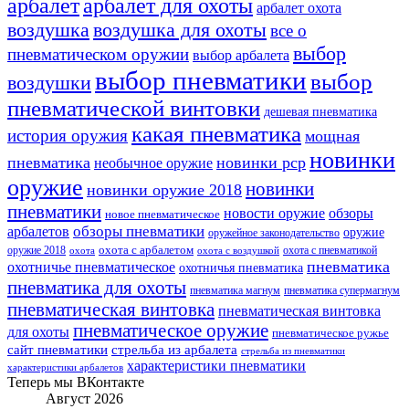
арбалет
арбалет для охоты
арбалет охота
воздушка
воздушка для охоты
все о
выбор
пневматическом оружии
выбор арбалета
выбор пневматики
выбор
воздушки
пневматической винтовки
дешевая пневматика
какая пневматика
история оружия
мощная
новинки
пневматика
новинки pcp
необычное оружие
оружие
новинки
новинки оружие 2018
пневматики
новости оружие
обзоры
новое пневматическое
обзоры пневматики
арбалетов
оружие
оружейное законодательство
оружие 2018
охота с арбалетом
охота с пневматикой
охота
охота с воздушкой
пневматика
охотничье пневматическое
охотничья пневматика
пневматика для охоты
пневматика магнум
пневматика супермагнум
пневматическая винтовка
пневматическая винтовка
пневматическое оружие
для охоты
пневматическое ружье
сайт пневматики
стрельба из арбалета
стрельба из пневматики
характеристики пневматики
характеристики арбалетов
Теперь мы ВКонтакте
Август 2026