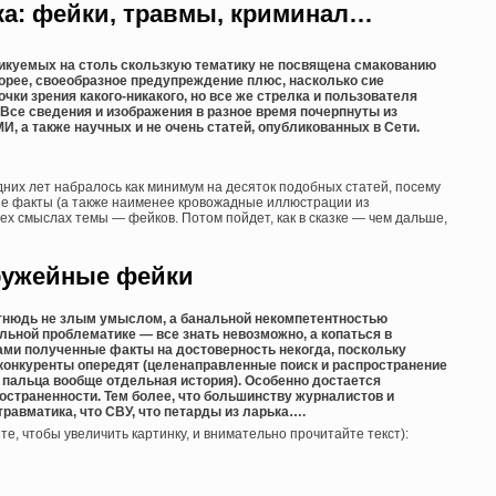
ика: фейки, травмы, криминал…
ликуемых на столь скользкую тематику не посвящена смакованию
орее, своеобразное предупреждение плюс, насколько сие
чки зрения какого-никакого, но все же стрелка и пользователя
 Все сведения и изображения в разное время почерпнуты из
, а также научных и не очень статей, опубликованных в Сети.
дних лет набралось как минимум на десяток подобных статей, посему
е факты (а также наименее кровожадные иллюстрации из
ех смыслах темы — фейков. Потом пойдет, как в сказке — чем дальше,
ужейные фейки
тнюдь не злым умыслом, а банальной некомпетентностью
льной проблематике — все знать невозможно, а копаться в
сами полученные факты на достоверность некогда, поскольку
е конкуренты опередят (целенаправленные поиск и распространение
 пальца вообще отдельная история). Особенно достается
остраненности. Тем более, что большинству журналистов и
травматика, что СВУ, что петарды из ларька….
те, чтобы увеличить картинку, и внимательно прочитайте текст):