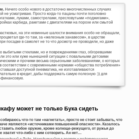
е.
Ничего особо нового в достаточно многочисленных случаях
ой не усматриваю. Просто когда-то пацаны почти поголовно
гатками, луками, самострелами, пресловутыми «поджигами»,
ройках карбида, ракетами с двигателями на порохе или смытой
участковых, на эти невинные шалости внимания особо не обращали,
роцветал где-то там, за «железным занавесом», в царстве
при посадке в самолет не то что досмотр не проводили, но даже
ко выбитыми стеклами, но и повреждениями глаз, обгоревшими
чше ли это или хуже нынешней ситуации с повальными детскими
ическими и прочими весьма серьезными заболеваниями, о которых
о в соответствии с современными нормами «общества потребления»
ь ставшая доступной пневматика, не изготавливаются
лательно в кредит, дабы поддержать самую полезную :)) для
о-финансовую.
шкафу может не только Бука сидеть
собираюсь что-то там «нагнетать», просто не стоит забывать, что
иначе являются «источниками повышенной опасности». Казалось
оставить любое оружие, кроме колюще-режущего, от ружья до
е хватит что-либо с ним сотворить. Ан нет…