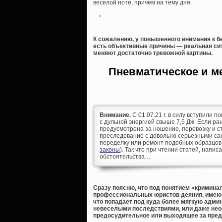
веселой ноте, причем на тему дня.
К сожалению, у повышенного внимания к б
есть объективные причины — реальная сит
меняют достаточно тревожной картины.
Пневматическое и м
Внимание.
С 01.07.21 г. в силу вступили п
с дульной энергией свыше 7,5 Дж. Если р
предусмотрена за ношение, перевозку и ст
преследование с довольно серьезными сан
переделку или ремонт подобных образцов
законы
). Так что при чтении статей, напис
обстоятельства…
Сразу поясню, что под понятием «криминал
профессиональных юристов деяния, имеющи
что попадает под куда более мягкую адми
невеселыми последствиями, или даже неос
предосудительное или выходящее за пре