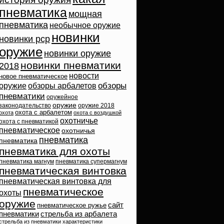
пневматика
мощная
пневматика
необычное оружие
новинки
новинки pcp
оружие
новинки оружие
новинки пневматики
2018
новости
новое пневматическое
обзоры
оружие
обзоры арбалетов
пневматики
оружейное
оружие
законодательство
оружие 2018
охота с арбалетом
охота
охота с воздушкой
охотничье
охота с пневматикой
пневматическое
охотничья
пневматика
пневматика
пневматика для охоты
пневматика магнум
пневматика супермагнум
пневматическая винтовка
пневматическая винтовка для
пневматическое
охоты
оружие
сайт
пневматическое ружье
пневматики
стрельба из арбалета
стрельба из пневматики
характеристики