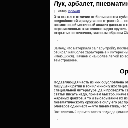
Лук, арбалет, пневмат
|
Автор:
ingewarr
Эта статья в отличие от большинства пуб
подробностей и раздуванию страстей — ск
возможно, объективный анализ данных с то
перечисленных в заголовке видов оружия.
открытых источников, главным образом СМИ
Замечу, что материала за пару-тройку после
отбирал наиболее характерные и интересны
имеющихся). Начнем с наиболее легкой во вс
тем страшнее.
Ор
Подавляющая часть из них обусловлена о
пишущей братии в той или иной узкоспециа
специальной литературе, да и проверять 
статьи писать надо, причем быстро, инач
жареных фактов, а то и высасывание их из
пневматическому оружию в силу его распр
блогеров один черт — что пневматика, что 
Вот типичный пример такого подхода (кликни