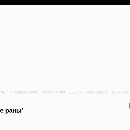
a
Лук, арбалет, пне
йта
Полезные ссылки
Вопрос-ответ
Другие обзоры автора
Оружейные 
е раны’