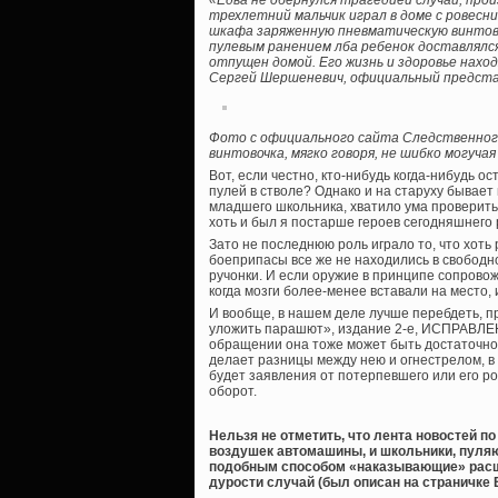
«Едва не обернулся трагедией случай, про
трехлетний мальчик играл в доме с ровесн
шкафа заряженную пневматическую винтовку
пулевым ранением лба ребенок доставлялся
отпущен домой. Его жизнь и здоровье нахо
Сергей Шершеневич, официальный предста
Фото с официального сайта Следственног
винтовочка, мягко говоря, не шибко могуча
Вот, если честно, кто-нибудь когда-нибудь 
пулей в стволе? Однако и на старуху бывает 
младшего школьника, хватило ума проверить 
хоть и был я постарше героев сегодняшнего 
Зато не последнюю роль играло то, что хоть 
боеприпасы все же не находились в свободн
ручонки. И если оружие в принципе сопровож
когда мозги более-менее вставали на место,
И вообще, в нашем деле лучше перебдеть, пр
уложить парашют», издание 2-е, ИСПРАВЛЕНН
обращении она тоже может быть достаточно
делает разницы между нею и огнестрелом, в 
будет заявления от потерпевшего или его р
оборот.
Нельзя не отметить, что лента новостей п
воздушек автомашины, и школьники, пуляю
подобным способом «наказывающие» расш
дурости случай (был описан на страничке 