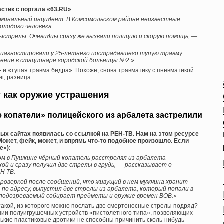
астик с портала «63.RU»
:
иминальный инцидент. В Комсомольском районе неизвестные
олодого человека.
ыстрелы. Очевидцы сразу же вызвали полицию и скорую помощь, —
диагностировали у 25-летнего пострадавшего тупую травму
чение в стационаре городской больницы №2.»
и «тупая травма бедра». Похоже, снова травматику с пневматикой
фиг, разница…
 как оружие устрашения
ные копатели» полицейского из арбалета застрелили
ных сайтах появилась со ссылкой на РЕН-ТВ. Нам на этом ресурсе
Может, фейк, может, и впрямь что-то подобное произошло. Если
e»):
ом в Пушкине чёрный копатель расстрелял из арбалета
ой и сразу получил две стрелы в грудь, — рассказывает о
Н ТВ.
проверкой после сообщений, что живущий в нем мужчина хранит
й по адресу, выпустил две стрелы из арбалета, который попали в
о подозреваемый собирает предметы и оружие времен ВОВ.»
 такой, из которого можно послать две смертоносные стрелы подряд?
ии полуигрушечных устройств «пистолетного типа», позволяющих
нькие пластиковые дротики не способны причинить сколь-нибудь