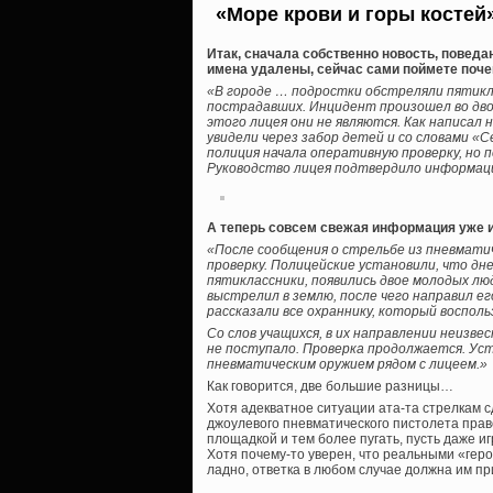
«Море крови и горы костей
Итак, сначала собственно новость, повед
имена удалены, сейчас сами поймете поче
«В городе … подростки обстреляли пятикл
пострадавших. Инцидент произошел во двор
этого лицея они не являются. Как написал 
увидели через забор детей и со словами «С
полиция начала оперативную проверку, но п
Руководство лицея подтвердило информац
А теперь совсем свежая информация уже 
«После сообщения о стрельбе из пневмати
проверку. Полицейские установили, что дне
пятиклассники, появились двое молодых лю
выстрелил в землю, после чего направил ег
рассказали все охраннику, который воспол
Со слов учащихся, в их направлении неизв
не поступало. Проверка продолжается. Ус
пневматическим оружием рядом с лицеем.»
Как говорится, две большие разницы…
Хотя адекватное ситуации ата-та стрелкам с
джоулевого пневматического пистолета прав
площадкой и тем более пугать, пусть даже 
Хотя почему-то уверен, что реальными «геро
ладно, ответка в любом случае должна им пр