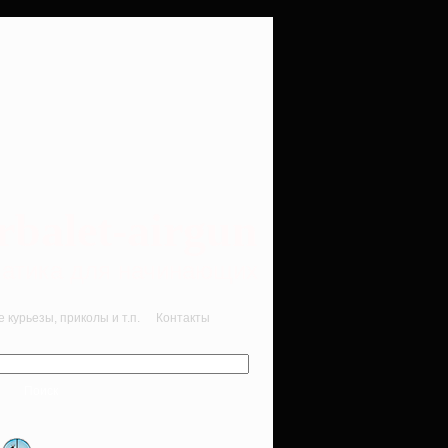
rbalet-airgun
вматика для начинающих
курьезы, приколы и т.п.
Контакты