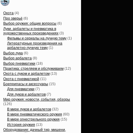
Статьи, обзоры
Охота
(4)
Про зверьё
(6)
Выбор оружия: общие вопросы
(6)
Луки. арбалеты и пневматика в
художественных произведениях
(3)
Фильмы и сериалы на лучную тему
(1)
Литературные произведения на
арбалетно-лучную тему
(1)
Выбор лука
(6)
Выбор арбалета
(8)
Выбор пневматики
(18)
Практика: стреляем и обслуживаем
(12)
Охота с луком и арбалетом
(13)
Охота с пневматикой
(11)
Боеприпасы и аксессуары
(15)
Для пневматики
(7)
Для луков и арбалетов
(7)
Мир оружия: новости, события, обзоры
(126)
В мире луков и арбалетов
(32)
В мире пневматического оружия
(60)
В мире огнестрельного оружия
(15)
История оружия
(13)
Оборудование: дачный тир, мишени,