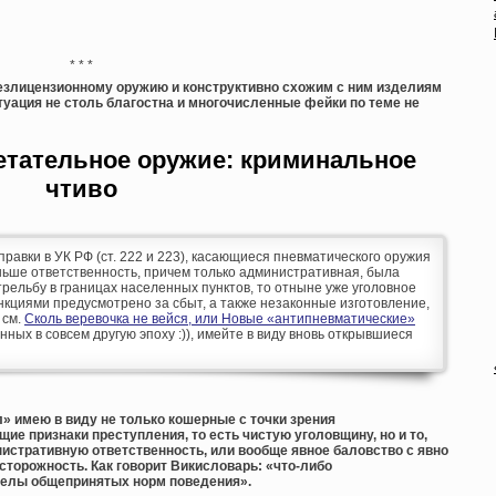
* * *
езлицензионному оружию и конструктивно схожим с ним изделиям
уация не столь благостна и многочисленные фейки по теме не
етательное оружие: криминальное
чтиво
оправки в УК РФ (ст. 222 и 223), касающиеся пневматического оружия
аньше ответственность, причем только административная, была
рельбу в границах населенных пунктов, то отныне уже уголовное
кциями предусмотрено за сбыт, а также незаконные изготовление,
 см.
Сколь веревочка не вейся, или Новые «антипневматические»
анных в совсем другую эпоху :)), имейте в виду вновь открывшиеся
» имею в виду не только кошерные с точки зрения
е признаки преступления, то есть чистую уголовщину, но и то,
нистративную ответственность, или вообще явное баловство с явно
торожность. Как говорит Викисловарь: «что-либо
делы общепринятых норм поведения».