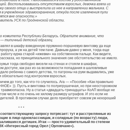
изошедший в Лиде. Находившийся в гостях у родственников
ицей. Воспользовавшись отсутствием взрослых, девочка взяла из
 своего отца и выстрелила из нее в направлении мальчика. С
 в учреждение здравоохранения, откуда после извлечения пули
дятся вне опасности.»
витель УСК по Гродненской области.
о комитета Республики Беларусь. Обратите внимание, что
я — типичный детский образец.
оставлял в шкафу взведенную пружинно-поршневую винтовку да еще
проруха, а уж на детей тем паче. Давным-давно у меня, тогда еще
работу курка старой «ижевки» на собственном пальце. Как видите,
рассказа, но принципиального значения сие обстоятельство не имело.
ружья тогда свободно висели на стенах и стояли в шкафах,
ом доступе, как раз из-за возможности попадания в шаловливые
дало ребенка с самого детства, то патроны на руки выдавались, уже
 и обязательно под контролем взрослых.
ичем до того, как что-то случилось. Ага — «Пособие «Как правильно
ОЕ» :)). Пусть и винтовка-то полуигрушечная, но при неосторожном
 травмоопасна. Ну а статья «двадцать-тринадцать» КоАП вообще не
том числе и по очень не хилому размеру штрафов. И это если не
одителей. В противном случае дело приобретет совсем уж нехороший
* * *
о соответствующему запросу потрясает: тут и расстрелянные из
щие в лицо одноклассницам, и солидные (по возрасту) люди,
алившихся детишек. Итак — просто удивительный по степени
ВК «Интересный город Орел | Орловчане»).