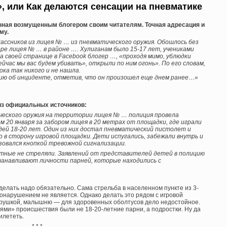
», или Как делаются сенсации на пневматике
анная возмущенным блогером своим читателям. Точная адресация и
му.
ассников из лицея № … из пневматического оружия. Обошлось без
е лицея № … в районе …. Хулиганам было 15-17 лет, учениками
на своей странице в Facebook блогер …, «проходя мимо, ублюдки
ейчас мы вас будем убивать», открыли по ним огонь». По его словам,
ока так никого и не нашла.
ию об инциденте, отметив, что он произошел еще днем ранее…»
из официальных источников:
ческого оружия на территории лицея № … полиция провела
м 20 января за забором лицея в 20 метрах от площадки, где играли
дей 18-20 лет. Один из них достал пневматический пистолет и
о в сторону игровой площадки. Дети испугались, забежали внутрь и
ьзовался кнопкой тревожной сигнализации.
естные не стреляли. Заявлений от представителей детей в полицию
танавливают личности парней, которые находились с
делать надо обязательно. Сама стрельба в населенном пункте из 3-
онарушением не является. Однако делать это рядом с игровой
игрушкой, малышню — для здоровенных оболтусов дело недостойное.
ями» происшествия были не 18-20-летние парни, а подростки. Ну да
илететь.
* * *