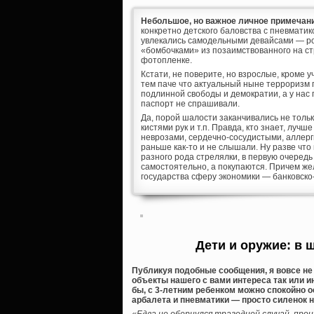
Небольшое, но важное личное примечани
конкретно детского баловства с пневматик
увлекались самодельными девайсами — ро
«бомбочками» из позаимствованного на ст
фотопленке.
Кстати, не поверите, но взрослые, кроме 
тем паче что актуальный ныне терроризм п
подлинной свободы и демократии, а у нас 
паспорт не спрашивали.
Да, порой шалости заканчивались не толь
кистями рук и т.п. Правда, кто знает, лу
неврозами, сердечно-сосудистыми, аллерг
раньше как-то и не слышали. Ну разве чт
разного рода стрелялки, в первую очеред
самостоятельно, а покупаются. Причем же
государства сферу экономики — банковск
Дети и оружие: в 
Публикуя подобные сообщения, я вовсе не 
объекты нашего с вами интереса так или 
бы, с 3-летним ребенком можно спокойно 
арбалета и пневматики — просто силенок н