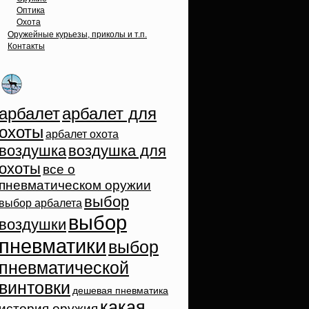
Оптика
Охота
Оружейные курьезы, приколы и т.п.
Контакты
Облако тэгов
арбалет
арбалет для
охоты
арбалет охота
воздушка
воздушка для
охоты
все о
пневматическом оружии
выбор
выбор арбалета
выбор
воздушки
пневматики
выбор
пневматической
винтовки
дешевая пневматика
какая
история оружия