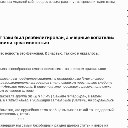
рьезных моделей сей процесс весьма растянут во времени, один взвод
алет таки был реабилитирован, а «черные копатели»
ивили креативностью
о новость это фейковая. К счастью, так оно и оказалось.
 была своеобразная «мстя» поисковиков за слишком пристальное
апыванием предметов старины, и полицейскими Пушкинского
правоохранительных органов стали слишком пристально следить
 Невские новости. В ответ на это поисковики распустили слухи
им из членов группы.
иковала группа ВК «ДТП и ЧП | Санкт-Петербург», а затем
В и Пятый канал. Публикации затем были удалены, но сохранились
. Заметно, что оружейная тема вообще вызывает какой-то нездоровый
ественных, кстати.
* * *
, завершим мы самый безобидный раздел данной статьи и вовсе на