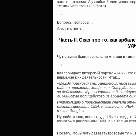
заметного вреда. А у любых более-менее се
тетивы чего стоит (на фото)
Вопросы, вопросы…
А вот и ответы!
Часть II. Сказ про то, как арб
уд
Чуть выше было высказано мнение о том, чт
Как сообщает питерский портал «24/7», это
внимание к их деятельности. Итак…
«Между поисковиками, занимающимися вык
района произошел конфликт. Сотрудники 
за действиями чёрных копателей, сообщают
об убийстве полицейского из арбалета одн
Информацию о происшествии сначала опубл
растиражировали СМИ, в частности, РЕН Т
в кэше Google.»
Ну, собственно, иного трудно было ожидать
ажиотаж у работником СМИ. И не только отеч
Посему, чтобы чуть развеять грозовые тучи