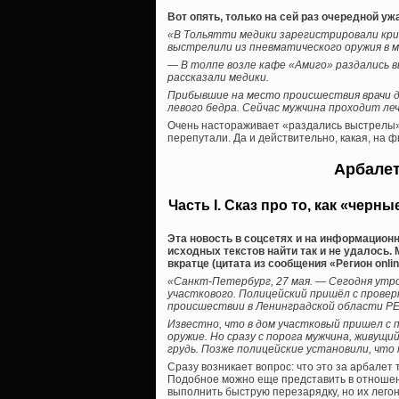
Вот опять, только на сей раз очередной уж
«В Тольятти медики зарегистрировали кр
выстрелили из пневматического оружия в м
— В толпе возле кафе «Амиго» раздались в
рассказали медики.
Прибывшие на место происшествия врачи 
левого бедра. Сейчас мужчина проходит ле
Очень настораживает «раздались выстрелы» 
перепутали. Да и действительно, какая, на 
Арбалет
Часть I. Сказ про то, как «чер
Эта новость в соцсетях и на информацион
исходных текстов найти так и не удалось. 
вкратце (цитата из сообщения «Регион onlin
«Санкт-Петербург, 27 мая. — Сегодня утр
участкового. Полицейский пришёл с проверк
происшествии в Ленинградской области РЕ
Известно, что в дом участковый пришел с 
оружие. Но сразу с порога мужчина, живущи
грудь. Позже полицейские установили, чт
Сразу возникает вопрос: что это за арбалет
Подобное можно еще представить в отношен
выполнить быструю перезарядку, но их лего