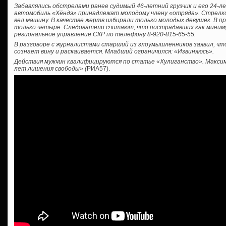
Забавлялись обстрелами ранее судимый 46-летний грузчик и его 24-л
автомобиль «Хёндэ» принадлежат молодому члену «отряда». Стрел
вел машину. В качестве жертв избирали только молодых девушек. В 
только четыре. Следователи считают, что пострадавших как миниму
региональное управление СКР по телефону 8-920-815-65-55.
В разговоре с журналистами старший из злоумышленников заявил, чт
сознает вину и раскаивается. Младший ограничился: «Извиняюсь».
Действия мужчин квалифицируются по статье «Хулиганство». Максима
лет лишения свободы» (
РИА57).