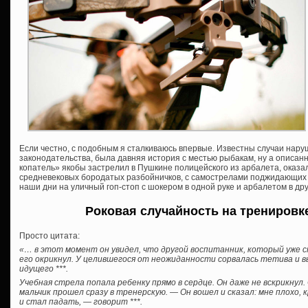
Если честно, с подобным я сталкиваюсь впервые. Известны случаи нар
законодательства, была давняя история с местью рыбакам, ну а описанн
копатель» якобы застрелил в Пушкине полицейского из арбалета, оказа
средневековых бородатых разбойничков, с самострелами поджидающих в
наши дни на уличный гоп-стоп с шокером в одной руке и арбалетом в д
Роковая случайность на тренировк
Просто цитата:
«… в этот момент он увидел, что другой воспитанник, который уже с
его окрикнул. У целившегося от неожиданности сорвалась тетива и в
идущего ***.
Учебная стрела попала ребенку прямо в сердце. Он даже не вскрикнул.
мальчик прошел сразу в тренерскую. — Он вошел и сказал: мне плохо, к
и стал падать, — говорит ***.