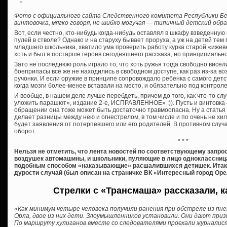
Фото с официального сайта Следственного комитета Республики Бе
винтовочка, мягко говоря, не шибко могучая — типичный детский обра
Вот, если честно, кто-нибудь когда-нибудь оставлял в шкафу взведенну
пулей в стволе? Однако и на старуху бывает проруха, а уж на детей тем
младшего школьника, хватило ума проверить работу курка старой «ижевк
хоть и был я постарше героев сегодняшнего рассказа, но принципиально
Зато не последнюю роль играло то, что хоть ружья тогда свободно висел
боеприпасы все же не находились в свободном доступе, как раз из-за 
ручонки. И если оружие в принципе сопровождало ребенка с самого детс
когда мозги более-менее вставали на место, и обязательно под контрол
И вообще, в нашем деле лучше перебдеть, причем до того, как что-то сл
уложить парашют», издание 2-е, ИСПРАВЛЕННОЕ» :)). Пусть и винтовка
обращении она тоже может быть достаточно травмоопасна. Ну а стать
делает разницы между нею и огнестрелом, в том числе и по очень не хи
будет заявления от потерпевшего или его родителей. В противном слу
оборот.
* * *
Нельзя не отметить, что лента новостей по соответствующему запрос
воздушек автомашины, и школьники, пуляющие в лицо одноклассница
подобным способом «наказывающие» расшалившихся детишек. Итак 
дурости случай (был описан на страничке ВК «Интересный город Орел
Стрелки с «Трансмаша» рассказали, 
«Как минимум четыре человека получили ранения при обстреле из пне
Орла, двое из них дети. Злоумышленников установили. Они дают при
По маршруту хулиганов вместе со следователями проехали журнали