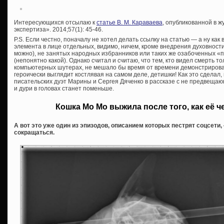
Интересующихся отсылаю к
статье В. М. Караваева
, опубликованной в 
экспертиза». 2014;57(1): 45-46.
P.S. Если честно, поначалу не хотел делать ссылку на статью — а ну ка
элемента в лице отдельных, видимо, ничем, кроме внедрения духовности
можно), не занятых народных избранников или таких же озабоченных 
(непонятно какой). Однако считал и считаю, что тем, кто видел смерть то
компьютерных шутерах, не мешало бы время от времени демонстрироват
героически выглядит костлявая на самом деле, детишки! Как это сделал, 
писательских дуэт Марины и Сергея Дяченко в рассказе с не предвещ
и дури в головах станет поменьше.
Кошка Мо Мо выжила после того, как её ч
А вот это уже один из эпизодов, описанием которых пестрят соцсет
сокращаться.