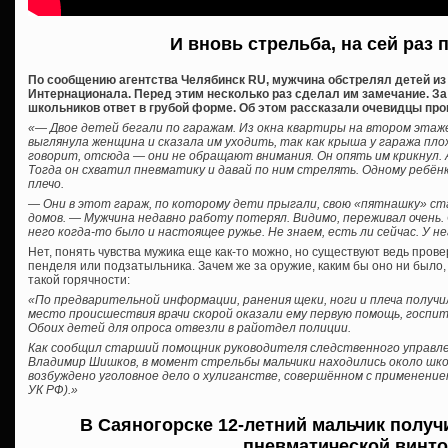
И вновь стрельба, на сей раз 
По сообщению агентства Челябинск RU, мужчина обстрелял детей из п
Интернационала. Перед этим несколько раз сделал им замечание. За
школьников ответ в грубой форме. Об этом рассказали очевидцы пр
«— Двое детей бегали по гаражам. Из окна квартиры на втором этаже
выглянула женщина и сказала им уходить, так как крыша у гаража пло
говорит, отсюда — они не обращают внимания. Он опять им крикнул. 
Тогда он схватил пневматику и давай по ним стрелять. Одному ребёнк
плечо.
— Они в этот гараж, по которому дети прыгали, свою «пятнашку» с
домов. — Мужчина недавно работу потерял. Видимо, переживал очень
него когда-то было и настоящее ружье. Не знаем, есть ли сейчас. У н
Нет, понять чувства мужика еще как-то можно, но существуют ведь про
пенделя или подзатыльника. Зачем же за оружие, каким бы оно ни было,
такой горячности:
«По предварительной информации, ранения щеки, ноги и плеча получи
место происшествия врачи скорой оказали ему первую помощь, госпит
Обоих детей для опроса отвезли в райотдел полиции.
Как сообщил старший помощник руководителя следственного управле
Владимир Шишков, в момент стрельбы мальчики находились около шк
возбуждено уголовное дело о хулиганстве, совершённом с применение
УК РФ).»
В Саяногорске 12-летний мальчик получ
пневматической винт