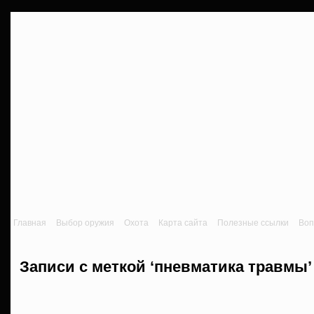
Главная
Выбор оружия
Охота
Карта сайта
Полезные ссылки
Воп
Записи с меткой ‘пневматика травмы’