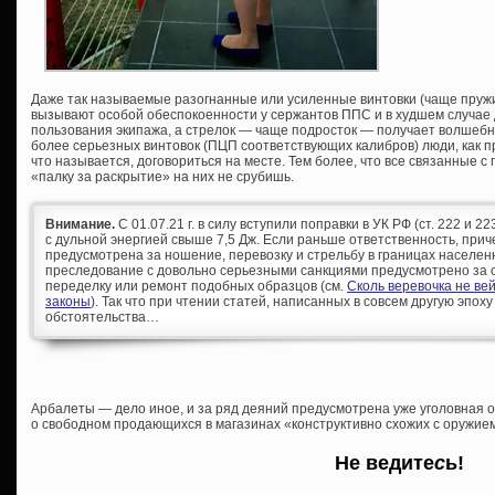
Даже так называемые разогнанные или усиленные винтовки (чаще пру
вызывают особой обеспокоенности у сержантов ППС и в худшем случае 
пользования экипажа, а стрелок — чаще подросток — получает волшебн
более серьезных винтовок (ПЦП соответствующих калибров) люди, как п
что называется, договориться на месте. Тем более, что все связанные 
«палку за раскрытие» на них не срубишь.
Внимание.
С 01.07.21 г. в силу вступили поправки в УК РФ (ст. 222 и 
с дульной энергией свыше 7,5 Дж. Если раньше ответственность, при
предусмотрена за ношение, перевозку и стрельбу в границах населен
преследование с довольно серьезными санкциями предусмотрено за с
переделку или ремонт подобных образцов (см.
Сколь веревочка не ве
законы
). Так что при чтении статей, написанных в совсем другую эпоху
обстоятельства…
Арбалеты — дело иное, и за ряд деяний предусмотрена уже уголовная о
о свободном продающихся в магазинах «конструктивно схожих с оружие
Не ведите
с
ь!