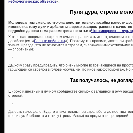
небиологических объектов
«.
Пуля дура, стрела мол
Молодец в том смысле, что она действительно способна нанести дос
именно поэтому луки и арбалеты широко распространены в качестве
подробно данная тема рассмотрена в статье «
Что «мощнее» — лук, а
Хотя с настоящим огнестрелом смысла сравнивать их нет, слишком раз
девайсов (см. «
Боевые арбалеты
«). Поэтому, как правило, даже при кр
живых. Правда, это не относится к стрелам, снаряженным охотничьими 
— спортивные).
Да, хочу сразу предупредить, что очень многие встречающиеся на прос
гарцующей со стрелой в голове косули, не что иное как фотомонтаж. Но 
Так получилось, не догл
Широко известный в лучном сообществе снимок с загнанной в руку рас
стрелой:
Да, есть такое дело. Будьте внимательны при стрельбе, а до нее тщатель
плечи лука/арбалета и тетиву (тросы, блоки) на предмет повреждений.