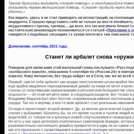
Тренер бросилась вызывать «скорую помощь», а находившийся в пом
оказывать первую медицинскую помощь. «Скорая» прибыла через деся
удалось.»
Как видите, здесь я не стал приводить ни иллюстраций, ни геолокаци
инцидента. Страшно представить себя не только на месте погибшего, 
неудачливого стрелка, тренера… да всех, кто так или иначе близко 
настоятельно рекомендую познакомиться со статьей «
Популярно о т
говорится о подобных ситуациях ( к лукам почти все там описанное т
Дополнение, сентябрь 2021 года.
Станет ли арбалет снова «оруж
Поводом для написания этой маленькой главы послужило «Расследо
«колбасного короля», показанное 5 сентября по «России-24» в повто
апреле). Кому интересно, без труда найдет ее в Сети, нас же во всей
Первый: сам по себе арбалет как орудие преступления штука крайне бе
еще крайне медленно перезаряжаемый девайс ну никак не катит в качест
стрелы со спортивными наконечниками в абсолютном большинстве случ
опасности — об этом читайте ниже, в следующем разделе. Вот только в
Владимир Маругов был убит болтом, снаряженным именно охотничьим д
сердце. Так что и впрямь, в кои-то веки арбалет стал реальным «виновни
Отсюда и проистекает второй момент. Да, за многие десятилетия подобн
случая с рыбаками). Казалось бы, за это время тысячи и тысячи людей 
водителей, от табуреток и кухонных ножей собутыльников и сковородок 
Но есть у нас одна категория озабоченных самопиаром граждан, которые
развлекательно-охотничьего девайса превратится в едва ли не самое с
как это произошло с засветившемся в казанской трагедии хатсановским 