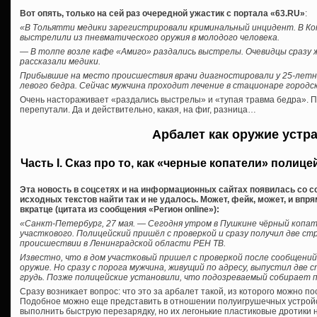
Вот опять, только на сей раз очередной ужастик с портала «63.RU»
:
«В Тольятти медики зарегистрировали криминальный инцидент. В К
выстрелили из пневматического оружия в молодого человека.
— В толпе возле кафе «Амиго» раздались выстрелы. Очевидцы сразу 
рассказали медики.
Прибывшие на место происшествия врачи диагностировали у 25-лет
левого бедра. Сейчас мужчина проходит лечение в стационаре городс
Очень настораживает «раздались выстрелы» и «тупая травма бедра». П
перепутали. Да и действительно, какая, на фиг, разница…
Арбалет как оружие устр
Часть I. Сказ про то, как «черные копатели» полиц
Эта новость в соцсетях и на информационных сайтах появилась со с
исходных текстов найти так и не удалось. Может, фейк, может, и впр
вкратце (цитата из сообщения «Регион online»):
«Санкт-Петербург, 27 мая. — Сегодня утром в Пушкине чёрный копа
участкового. Полицейский пришёл с проверкой и сразу получил две ст
происшествии в Ленинградской области РЕН ТВ.
Известно, что в дом участковый пришел с проверкой после сообщений
оружие. Но сразу с порога мужчина, живущий по адресу, выпустил две
грудь. Позже полицейские установили, что подозреваемый собирает 
Сразу возникает вопрос: что это за арбалет такой, из которого можно 
Подобное можно еще представить в отношении полуигрушечных устройс
выполнить быструю перезарядку, но их легонькие пластиковые дротики 