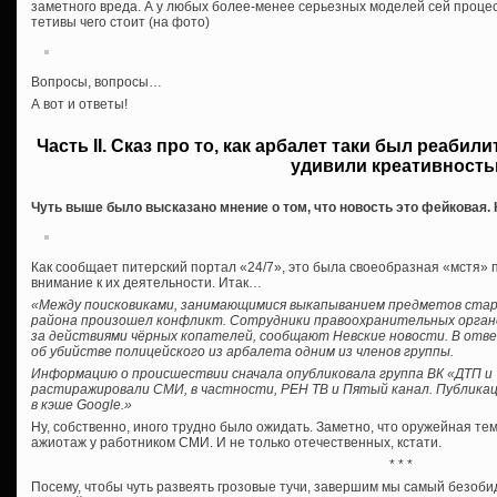
заметного вреда. А у любых более-менее серьезных моделей сей процес
тетивы чего стоит (на фото)
Вопросы, вопросы…
А вот и ответы!
Часть II. Сказ про то, как арбалет таки был реаби
удивили креативност
Чуть выше было высказано мнение о том, что новость это фейковая. К
Как сообщает питерский портал «24/7», это была своеобразная «мстя» 
внимание к их деятельности. Итак…
«Между поисковиками, занимающимися выкапыванием предметов стар
района произошел конфликт. Сотрудники правоохранительных орган
за действиями чёрных копателей, сообщают Невские новости. В отве
об убийстве полицейского из арбалета одним из членов группы.
Информацию о происшествии сначала опубликовала группа ВК «ДТП и 
растиражировали СМИ, в частности, РЕН ТВ и Пятый канал. Публикац
в кэше Google.»
Ну, собственно, иного трудно было ожидать. Заметно, что оружейная т
ажиотаж у работником СМИ. И не только отечественных, кстати.
* * *
Посему, чтобы чуть развеять грозовые тучи, завершим мы самый безоби