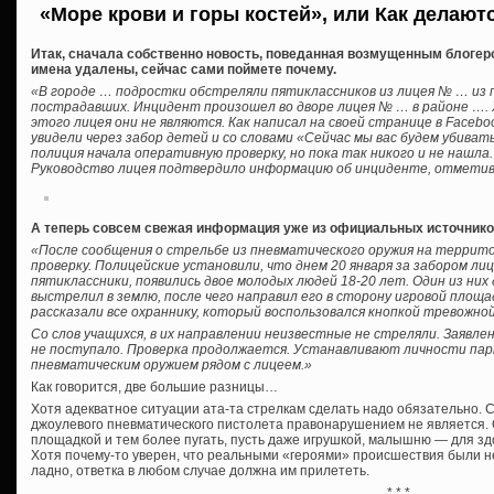
«Море крови и горы костей», или Как делают
Итак, сначала собственно новость, поведанная возмущенным блогер
имена удалены, сейчас сами поймете почему.
«В городе … подростки обстреляли пятиклассников из лицея № … из 
пострадавших. Инцидент произошел во дворе лицея № … в районе …. 
этого лицея они не являются. Как написал на своей странице в Facebo
увидели через забор детей и со словами «Сейчас мы вас будем убивать
полиция начала оперативную проверку, но пока так никого и не нашла.
Руководство лицея подтвердило информацию об инциденте, отметив
А теперь совсем свежая информация уже из официальных источнико
«После сообщения о стрельбе из пневматического оружия на террит
проверку. Полицейские установили, что днем 20 января за забором лиц
пятиклассники, появились двое молодых людей 18-20 лет. Один из ни
выстрелил в землю, после чего направил его в сторону игровой площа
рассказали все охраннику, который воспользовался кнопкой тревожной
Со слов учащихся, в их направлении неизвестные не стреляли. Заявл
не поступало. Проверка продолжается. Устанавливают личности пар
пневматическим оружием рядом с лицеем.»
Как говорится, две большие разницы…
Хотя адекватное ситуации ата-та стрелкам сделать надо обязательно. С
джоулевого пневматического пистолета правонарушением не является. 
площадкой и тем более пугать, пусть даже игрушкой, малышню — для з
Хотя почему-то уверен, что реальными «героями» происшествия были не
ладно, ответка в любом случае должна им прилететь.
* * *