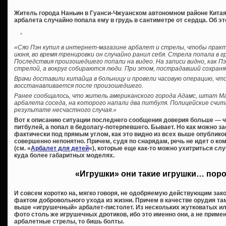
Житель города Наньин в Гуанси-Чжуанском автономном районе Китая 
арбалета случайно попала ему в грудь в сантиметре от сердца. Об эт
«Сяо Пэн купил в интернет-магазине арбалет и стрелы, чтобы практи
июня, во время тренировки он случайно ранил себя. Стрела попала в 
Последствия произошедшего попали на видео. На записи видно, как Пэ
стрелой, а вокруг собираются люди. При этом, пострадавший сохран
Врачи доставили китайца в больницу и провели часовую операцию, ч
восстанавливается после произошедшего.
Ранее сообщалось, что житель американского города Адамс, штат Ма
арбалета соседа, на которого напали два питбуля. Полицейские счит
результате несчастного случая.»
Вот к описанию ситуации последнего сообщения доверия больше — 
питбулей, а попал в бедолагу-потерпевшего. Бывает. Но как можно з
фактически под прямым углом, как это видно из всех выше опублико
совершенно непонятно. Причем, судя по снарядам, речь не идет о ко
(см. «
Арбалет для детей
«), которые еще как-то можно ухитриться слу
куда более габаритных моделях.
«Игрушки» они такие игрушки… пор
И совсем коротко на, мягко говоря, не одобряемую действующим зак
фактом добровольного ухода из жизни. Причем в качестве орудия т
выше «игрушечный» арбалет-пистолет. Из нескольких жутковатых 
фото столь же игрушечных дротиков, ибо это именно они, а не при
арбалетные стрелы, то бишь болты.