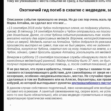
тому же убежавший с места событий не сразу, а пытавшийся хоть чт
Охотничий гид погиб в схватке с медведем, 
Описанное событие произошло не вчера. Но до сих пор очень жаль п
Марка Аптайна, он сделал все что мог…
«13 сентября 2018 года Чубон подстрелил оленя, но подранку удалось
луком). В пятницу 14 сентября Аптайн и Чубон отправились на поиски 
уже дошедшим. Далее, со слов Чубона события развивались так: когда 
внезапно напали два агрессивных медведя. Впрочем, непосредственно
один из зверей. Медведь напал на Аптайна. Чубон добрался до рюкзака
произвести выстрел не сумел, так как не был уверен, что не заденет 
Аптайна, кинулся на Чубона, схватил его за ногу, повалил на землю, и 
Чубон, однако, сумел бросить оружие Аптайну, ускользнуть от медвед
Вечером в субботу 15 сентября поисковые службы обнаружили тело А
нанесённых медведицей ранений. Майку Аптайну было 37 лет, он был
получил первичную медицинскую помощь, и, после снятия показаний, у
Я не раз писал, что луки и арбалеты, точнее — стрелы с какими-то н
такового останавливающего действия, для самообороны от зверя не г
нехороших, особенно «медвежьеопасных», местах. Не случайно прак
сделанных в том же Вайоминге или на Аляске, боухантеры, как правил
кобурой, из которой выглядывает рукоятка
крупнокалиберного писто
В данном случае собственно подопечный, явно начинающий или вообще
оставил его в рюкзаке. А занятый свежеванием гид, скорее всего, не усп
него-то оно было обязательно), ибо атака медведя стремительна и неу
врукопашную практически невозможно.