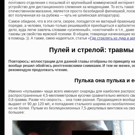
почтового отделения с посылкой от крупнейшей коммерческой интернет
устройство для дистанционного слежения за младенцами. То есть такая
отечественном магазине, является просто безобидной фигнюшкой, поск
вот полученная из-за рубежа — чуть не шпиёнская аппаратура).
Самое обидное, что в эти сети, скорее, попадется не матерый браконьер,
порядке, а человек, только-только решившийся приобщиться к арбалетно
дело, куда легче завлечь словами «усиленный», «охотничий» и т.п., даже
таковы уж свойства мужской психики. В общем, товарищи начинающие ко
в помощь :)). А также, смею надеяться, статья «
Где стрелять из лука и а
Пулей и стрелой: травмы
Повторюсь: иллюстрации для данной главы отобраны по принципу н
вообще решил обойтись рентгеновскими снимками. И тем не менее, 
рекомендую продолжать чтение.
Пулька она пулька и е
Именно «пульками» чаще всего именуют снаряды для наиболее распрос
распространенные 4,5-миллиметровые кусочки сравнительно мягкого свин
0,8 грамма. Разве что скорость… она тоже разная. Продающиеся вообщ
выдают от 90 до 120 м/с, и попадание стального шарика из газобаллон
но не более. Пульки из безлицензионных 7,5-джоулевых винтовок на сво
большее: