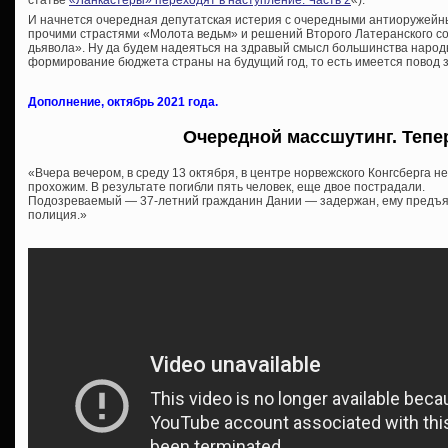
статье
«Ланкастеры» переходят в наступление. Часть 2
«).
И начнется очередная депутатская истерия с очередными антиоружей
прочими страстями «Молота ведьм» и решений Второго Латеранского со
дьявола». Ну да будем надеяться на здравый смысл большинства народн
формирование бюджета страны на будущий год, то есть имеется повод з
Дополнение, октябрь 2021 года.
Очередной массшутинг. Тепе
«Вчера вечером, в среду 13 октября, в центре норвежского Конгсберга н
прохожим. В результате погибли пять человек, еще двое пострадали.
Подозреваемый — 37-летний гражданин Дании — задержан, ему предъя
полиция.»