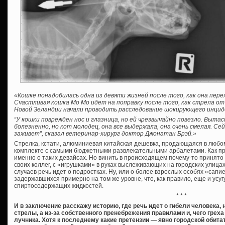
«Кошке понадобилась одна из девяти жизней после того, как она пере
Счастливая кошка Мо Мо идет на поправку после того, как стрела от
Новой Зеландии начали проводить расследование шокирующего инцид
“У кошки поврежден нос и глазница, но ей чрезвычайно повезло. Выта
болезненно, но кот молодец, она все выдержала, она очень смелая. Се
заживет”, сказал ветеринар-хирург доктор Джонатан Брэй.»
Стрелка, кстати, алюминиевая китайская дешевка, продающаяся в любо
комплекте с самыми бюджетными развлекательными арбалетами. Как пра
именно о таких девайсах. Но винить в происходящем почему-то принято о
своих коллег, с «игрушками» в руках выслеживающих на городских улицах 
случаев речь идет о подростках. Ну, или о более взрослых особях «сап
задержавшихся примерно на том же уровне, что, как правило, еще и усу
спиртосодержащих жидкостей.
* * *
И в заключение расскажу историю, где речь идет о гибели человека,
стрелы, а из-за собственного пренебрежения правилами и, чего грех
лучника. Хотя к последнему какие претензии — явно городской обитат