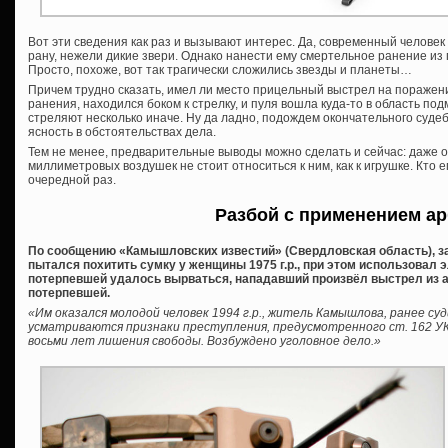
Вот эти сведения как раз и вызывают интерес. Да, современный человек
рану, нежели дикие звери. Однако нанести ему смертельное ранение из
Просто, похоже, вот так трагически сложились звезды и планеты…
Причем трудно сказать, имел ли место прицельный выстрел на поражен
ранения, находился боком к стрелку, и пуля вошла куда-то в область п
стреляют несколько иначе. Ну да ладно, подождем окончательного суде
ясность в обстоятельствах дела.
Тем не менее, предварительные выводы можно сделать и сейчас: даже 
миллиметровых воздушек не стоит относиться к ним, как к игрушке. Кто ег
очередной раз.
Разбой с применением ар
По сообщению «Камышловских известий» (Свердловская область), за
пытался похитить сумку у женщины 1975 г.р., при этом использовал э
потерпевшей удалось вырваться, нападавший произвёл выстрел из а
потерпевшей.
«Им оказался молодой человек 1994 г.р., житель Камышлова, ранее с
усматриваются признаки преступления, предусмотренного ст. 162 УК 
восьми лет лишения свободы. Возбуждено уголовное дело.»