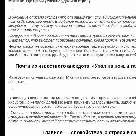
Molinette, где врачи успешно удалили стрелу.
В больнице описали экстренную операцию как «случай исключительно
чем на 30 сантиметров». Еще более невероятно, что «в дополнение к
желудочек – самую важную из камер сердца – с точкой входа и выхода, 
немедленной смерти.»
Пострадавший был в сознании по прибытии в Турин из своего дома в 
Считается, что выстрел произошел случайно, когда хозяин «возился 
Честно говоря, не совсем понятно, как вообще такое возможно, чисто тех
комментариев: «Это как нужно «возиться», боролся он с ним что-ли?». 
мог банально покрывать рукоблудного сынка или внучка, взяв вину на себ
Почти из известного анекдота: «Упал на нож, и та
Интересный случай из хирургии. Мужчина выстрелил себе в грудь из спо
верности.
В операционную попал только спустя полдня. Болт прошёл через важне
хирургов и с немалой долей везения, пациенту удалось выжить. Заключе
сформулировано просто прекрасно. Процитирую полностью:
«Уместно предположить, что пределов человеческого везения не сущ
именуется «сердечной сорочкой». Таким образом, согласно известно
обязано обладать высокой степенью толерантности к воздействиям
Главное — спокойствие, а стрела в с