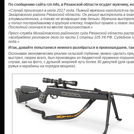
По сообщению сайта rzn info, в Рязанской области осудят мужчину, к
«Случай произошел в июле 2017 года. Пьяный мужчина находился на пр
Захаровского района Рязанской области. Он решил выстрелить в зна
злоумышленника, а также не возвращал ему деньги. Мужчина выстре
и попал пострадавшему в грудную клетку, повредил правое и левое ле
Последний скончался на месте происшествия.»
Пресс-служба Михайловского районного суда Рязанской области расп
«возбуждено уголовное дело по части 1 статьи 105 УК РФ. Судебное 
года.»
Итак, давайте попытаемся немного разобраться в произошедшем, так
Осознавая экономические реалии сельской глубинки, можно сделать пре
выстрел, скорее всего, был произведен из бюджетной пружинно-поршнев
случае, как на фото, с дульной энергией чуть более 30 джоулей (для ср
ружья и карабины на порядок мощнее).