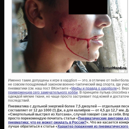
Именно такие допущены к игре в хардбол — это, в отличие от пейнтбола
не совсем поощряемый законом военно-тактический вид спорта, где участ
пневматики (см. наш пост ВКонтакте «
Мифы и правда о хардболе
«). Вер
приверженцев сего замечательного хобби
. В принципе пулька способна
одеждой мягкие ткани, но чаще просто застревает под кожей и достаточн
последствий.
Пневматика с дульной энергией более 7,5 джоулей — отдельная песня
составляет от 12 до 1000 (!) Дж, а для калибров — от 4,5 до 12,7 мм. 
«Смертельный выстрел из Хатсана», случай говорит сам за себя. Впр
просто порекомендую почитать статьи «
Пневматические винтовки дл
пневматика: что ее может ожидать в России?
«. Что же касается конк
лучше обратиться к статье «
Характер поражения из пневматического