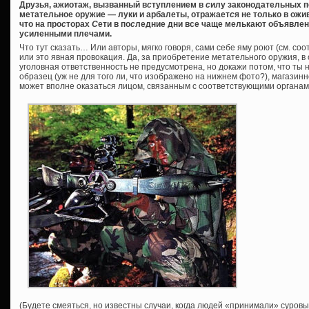
Друзья, ажиотаж, вызванный в
с
туплением в
с
илу законодательных п
метательное оружие — луки и арбалеты, отражает
с
я не только в ож
что на про
с
торах
С
ети в по
с
ледние дни все чаще мелькают объявлен
усиленными плечами.
Что тут сказать… Или авторы, мягко говоря, сами себе яму роют (см. соо
или это явная провокация. Да, за приобретение метательного оружия, в
уголовная ответственность не предусмотрена, но докажи потом, что ты 
образец (уж не для того ли, что изображено на нижнем фото?), магазинн
может вполне оказаться лицом, связанным с соответствующими органам
(Будете смеяться, но известны случаи, когда людей «принимали» суров