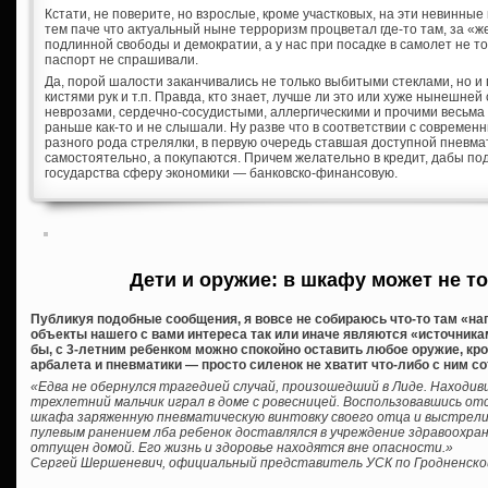
Кстати, не поверите, но взрослые, кроме участковых, на эти невинны
тем паче что актуальный ныне терроризм процветал где-то там, за «
подлинной свободы и демократии, а у нас при посадке в самолет не т
паспорт не спрашивали.
Да, порой шалости заканчивались не только выбитыми стеклами, но и
кистями рук и т.п. Правда, кто знает, лучше ли это или хуже нынешне
неврозами, сердечно-сосудистыми, аллергическими и прочими весьма
раньше как-то и не слышали. Ну разве что в соответствии с соврем
разного рода стрелялки, в первую очередь ставшая доступной пневма
самостоятельно, а покупаются. Причем желательно в кредит, дабы по
государства сферу экономики — банковско-финансовую.
Дети и оружие: в шкафу может не т
Публикуя подобные сообщения, я вовсе не собираюсь что-то там «нагн
объекты нашего с вами интереса так или иначе являются «источник
бы, с 3-летним ребенком можно спокойно оставить любое оружие, кр
арбалета и пневматики — просто силенок не хватит что-либо с ним с
«Едва не обернулся трагедией случай, произошедший в Лиде. Находив
трехлетний мальчик играл в доме с ровесницей. Воспользовавшись отс
шкафа заряженную пневматическую винтовку своего отца и выстрелил
пулевым ранением лба ребенок доставлялся в учреждение здравоохран
отпущен домой. Его жизнь и здоровье находятся вне опасности.»
Сергей Шершеневич, официальный представитель УСК по Гродненско