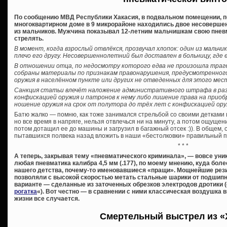
По сообщению МВД Республики Хакасия, в подвальном помещении, п
многоквартирном доме в 9 микрорайоне находились двое несоверше
из мальчиков. Мужчина показывал 12-летним мальчишкам свою пневм
стрелять.
В момент, когда взрослый отвлёкся, прозвучал хлопок: один из мальчи
плечо его другу. Несовершеннолетний был доставлен в больницу, где 
В отношении отца, по недосмотру которого едва не произошла траге
собраны материалы по признакам правонарушения, предусмотренного 
оружия в населённом пункте или других не отведенных для этого мес
Санкция статьи влечёт наложение административного штрафа в разм
конфискацией оружия и патронов к нему либо лишение права на приоб
ношение оружия на срок от полутора до трёх лет с конфискацией оруж
Батю жалко — помню, как тоже занимался стрельбой со своими детками 
но все время в напряге, нельзя отвлечься ни на минуту, а потом ощущени
потом дотащил ее до машины и загрузил в багажный отсек :)). В общем, 
пытавшихся полвека назад вложить в наши «бестолковки» правильный 
* * *
А теперь, закрывая тему «пневматического криминала», — вовсе уни
любая пневматика калибра 4,5 мм (.177), по моему мнению, куда бол
нашего детства, почему-то именовавшиеся «пращи». Мощнейшие рези
позволяли с высокой скоростью метать стальные шарики от подшипн
варианте — сделанные из заточенных обрезков электродов дротики (
рогатка
«). Вот честно — в сравнении с ними классическая воздушка в
жизни все случается.
Смертельный выстрел из «