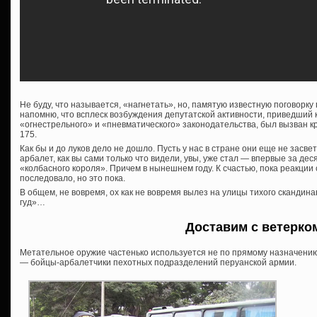
Не буду, что называется, «нагнетать», но, памятую известную поговорку
напомню, что всплеск возбуждения депутатской активности, приведший 
«огнестрельного» и «пневматического» законодательства, был вызван 
175.
Как бы и до луков дело не дошло. Пусть у нас в стране они еще не засве
арбалет, как вы сами только что видели, увы, уже стал — впервые за де
«колбасного короля». Причем в нынешнем году. К счастью, пока реакции
последовало, но это пока.
В общем, не вовремя, ох как не вовремя вылез на улицы тихого скандина
гуд»…
Доставим с ветерко
Метательное оружие частенько используется не по прямому назначению,
— бойцы-арбалетчики пехотных подразделений перуанской армии.