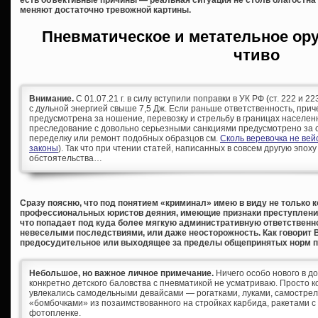
меняют достаточно тревожной картины.
Пневматическое и метательное ор
чтиво
Внимание.
С 01.07.21 г. в силу вступили поправки в УК РФ (ст. 222 и 
с дульной энергией свыше 7,5 Дж. Если раньше ответственность, при
предусмотрена за ношение, перевозку и стрельбу в границах населен
преследование с довольно серьезными санкциями предусмотрено за с
переделку или ремонт подобных образцов см.
Сколь веревочка не ве
законы
). Так что при чтении статей, написанных в совсем другую эпоху
обстоятельства…
Сразу поясню, что под понятием «криминал» имею в виду не только 
профессиональных юристов деяния, имеющие признаки преступления, 
что попадает под куда более мягкую административную ответственно
невеселыми последствиями, или даже неосторожность. Как говорит 
предосудительное или выходящее за пределы общепринятых норм п
Небольшое, но важное личное примечание.
Ничего особо нового в д
конкретно детского баловства с пневматикой не усматриваю. Просто к
увлекались самодельными девайсами — рогатками, луками, самостре
«бомбочками» из позаимствованного на стройках карбида, ракетами с
фотопленке.