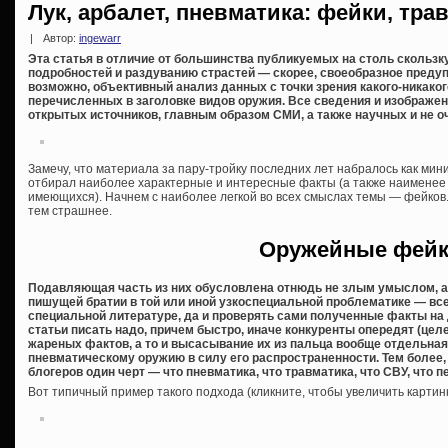
Лук, арбалет, пневматика: фейки, тр
|
Автор:
ingewarr
Эта статья в отличие от большинства публикуемых на столь скольз
подробностей и раздуванию страстей — скорее, своеобразное преду
возможно, объективный анализ данных с точки зрения какого-никаког
перечисленных в заголовке видов оружия. Все сведения и изображен
открытых источников, главным образом СМИ, а также научных и не оч
Замечу, что материала за пару-тройку последних лет набралось как мин
отбирал наиболее характерные и интересные факты (а также наименее
имеющихся). Начнем с наиболее легкой во всех смыслах темы — фейков. 
тем страшнее.
Оружейные фей
Подавляющая часть из них обусловлена отнюдь не злым умыслом, 
пишущей братии в той или иной узкоспециальной проблематике — все
специальной литературе, да и проверять сами полученные факты на 
статьи писать надо, причем быстро, иначе конкуренты опередят (це
жареных фактов, а то и высасывание их из пальца вообще отдельная
пневматическому оружию в силу его распространенности. Тем более,
блогеров один черт — что пневматика, что травматика, что СВУ, что 
Вот типичный пример такого подхода (кликните, чтобы увеличить картинк