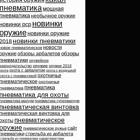
пневматика
мощная
пневматика
необычное оружие
новинки
новинки pcp
оружие
новинки оружие
новинки пневматики
2018
новости
новое пневматическое
обзоры
оружие
обзоры арбалетов
пневматики
оружейное
оружие
законодательство
оружие 2018
охота с арбалетом
охота
охота с воздушкой
охотничье
охота с пневматикой
пневматическое
охотничья
пневматика
пневматика
пневматика для охоты
пневматика магнум
пневматика супермагнум
пневматическая винтовка
пневматическая винтовка для
пневматическое
охоты
оружие
сайт
пневматическое ружье
пневматики
стрельба из арбалета
стрельба из пневматики
характеристики