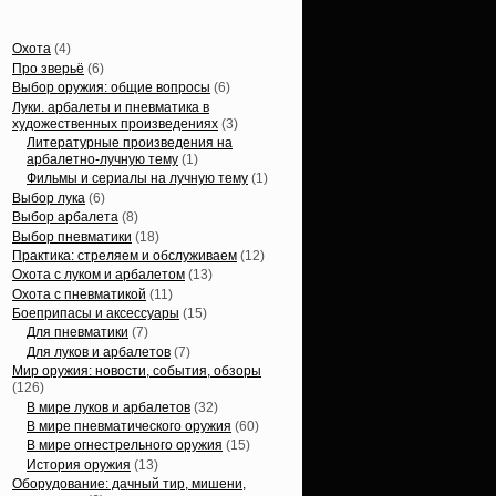
Статьи, обзоры
Охота
(4)
Про зверьё
(6)
Выбор оружия: общие вопросы
(6)
Луки. арбалеты и пневматика в
художественных произведениях
(3)
Литературные произведения на
арбалетно-лучную тему
(1)
Фильмы и сериалы на лучную тему
(1)
Выбор лука
(6)
Выбор арбалета
(8)
Выбор пневматики
(18)
Практика: стреляем и обслуживаем
(12)
Охота с луком и арбалетом
(13)
Охота с пневматикой
(11)
Боеприпасы и аксессуары
(15)
Для пневматики
(7)
Для луков и арбалетов
(7)
Мир оружия: новости, события, обзоры
(126)
В мире луков и арбалетов
(32)
В мире пневматического оружия
(60)
В мире огнестрельного оружия
(15)
История оружия
(13)
Оборудование: дачный тир, мишени,