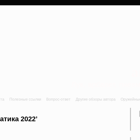
a
Лук, арбалет, пне
йта
Полезные ссылки
Вопрос-ответ
Другие обзоры автора
Оружейные 
атика 2022’