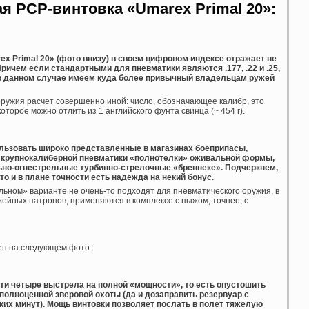
я PCP-винтовка «Umarex Primal 20»:
x Primal 20» (фото внизу) в своем цифровом индексе отражает не
Причем если стандартными для пневматики являются .177, .22 и .25,
 то в данном случае имеем куда более привычный владельцам ружей
оружия расчет совершенно иной: число, обозначающее калибр, это
которое можно отлить из 1 английского фунта свинца (~ 454 г).
пользовать широко представленные в магазинах боеприпасы,
я крупнокалиберной пневматики «полнотелки» оживальной формы,
льно-огнестрельные турбинно-стрелочные «бреннеке». Подчеркнем,
что и в плане точности есть надежда на некий бонус.
ьном» варианте не очень-то подходят для пневматического оружия, в
жейных патронов, применяются в комплексе с пыжом, точнее, с
ен на следующем фото:
сти четыре выстрела на полной «мощности», то есть опустошить
 полноценной зверовой охоты (да и дозаправить резервуар с
их минут). Мощь винтовки позволяет послать в полет тяжелую