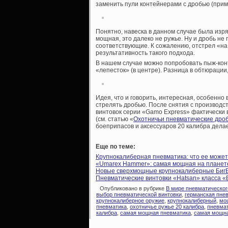
заменить пули контейнерами с дробью (прим
Понятно, навеска в данном случае была изряд
мощная, это далеко не ружье. Ну и дробь не 
соответствующие. К сожалению, отстрел «на
результативность такого подхода.
В нашем случае можно попробовать пыж-конт
«лепесток» (в центре). Разница в обтюрации
Идея, что и говорить, интересная, особенно
стрелять дробью. После снятия с производ
винтовок серии «Gamo Express» фактически 
(см. статью «
Охотничьи пневматические дро
боеприпасов и аксессуаров 20 калибра дела
Еще по теме:
Крупнокалиберная пневматика: что ее может
«Umarex Hammer»: самая мощная на планете
Новые сверхмощные крупнокалиберные Биг
Пневматические винтовки «Hatsan» класса «
Опубликовано в рубрике
В мире пневматическог
выбор пневматической винтовки
,
германская пне
крупнокалиберное оружие
,
крупнокалиберный
,
мо
пневматика
,
охотничье ружье 20 калибра
,
пневмат
калибра
,
самая мощная пневматика
,
самая мощна