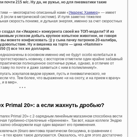
и почти 215 м/с. Ну да, не ружье, но для пневматики такие
атики — многократно описанный нами «
Умарекс Хаммер
» — имеет
,6 (если в метрической системе). И пуля заметно тяжелее
ьная скорость пониже, и дульная энергия, именно за счет скоростных
е создал ли «Умарекс» конкурента своей же ТОП-модели? И из
аковым успехом добыть крупное копытное животное, не говоря
 вы можете конфисковать :)) у сына пачку патронов 20-калибра,
 удовольствие. Ну и вишенка на торте — цена «Hammer»
50 (!) все тех же долларов.
едназначены в основном именно им) не будут особо колебаться в
протестировать новинку, с восторгом отметили один крайне забавный
практически полноценное охотничье ружье, однако, в отличие от
тавку по почте и даже заявиться с ним в поликлинику!».
пугать эскулапов видом оружия, пусть и пневматического, не
сли что. Тем более, что выражение «и на охоту, и на прием к врачу»
 и в мир».
* * *
x Primal 20»: а если жахнуть дробью?
Umarex Primal 20» с 2-зарядным линейным магазином способена вести
ючая турбинно-стрелочные «бреннеке». Так вот, наши коллеги Эндрю
езапно обнаружили еще один вариант его применения.
звлечься (благо винтовка практически бесшумна, в сравнении с
 в тех краях такое допускается. Оказалось, что для этого достаточно