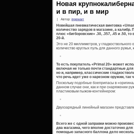
Новая крупнокалиберна
и в пир, и в мир
|
Автор:
ingewarr
Новейшая пневматическая винтовка «Umare
количество зарядов в магазине, а калибр. 
плюс «бигборовские» .30, .357, .45 и .50,
20-й.
Это не 20 миллиметров, у гладкоствольного 
количество круглых пуль для данного ружья, 
То есть покупатель «Primal 20» может ис
включая не только почти стандартные дл
но и, например, классические гладкоство
что речь идет уже о нарезном оружии, так 
Поскольку подобные боеприпасы в «оригинал
данном случае они, как и при снаряжении ру
пластиковым пыжом-контейнером:
Двухзарядный линейный магазин представл
Всего же с одной заправки можно произве
два магазина, чего вполне достаточно для
помощью запасного баллона дело нескольк