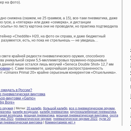
ер на фото).
но снижена (скажем, не 25 граммов, а 15), все-таки пневматика, даже
по гусю, а «пятерка» или даже «семерка», и дистанции
 осыпь» по листу картона они не проводили, но практика подтвердила
ейнер «Cheddite» Н20, на фото он справа, и даже бюджетный
, разумеется, есть, но пока не стрельнешь — не увидишь…
 в свете крайней редкости пневматического оружия, способного
ства уникальной серии 5,5-миллиметровых пружинно-поршневых
в данной нише остался лишь могучий «Seneca Double Shot» 12,7 мм
бовики
«). Сами понимаете, широчайшая распространенность
ет «Umarex Primal 20» крайне серьезным конкурентом «Отшельника».
 ожидать в России?
 пневматическая винтовка
Бор-винтовки «Gamo»
Big Bore»
о оружия
| Метки:
20 калибр
,
большой калибр
,
все о пневматическом оружии
,
вматика
,
калибр воздушки
,
калибр пневматики
,
крупнокалиберная пневматика
,
щная воздушка
,
мощная пневматика
,
мощная пневматическая винтовка
,
охота
ика 2022
,
пневматическое оружие
,
пневматическое оружие 2022
,
пули 20
я пневматическая винтовка
|
Комментариев нет »