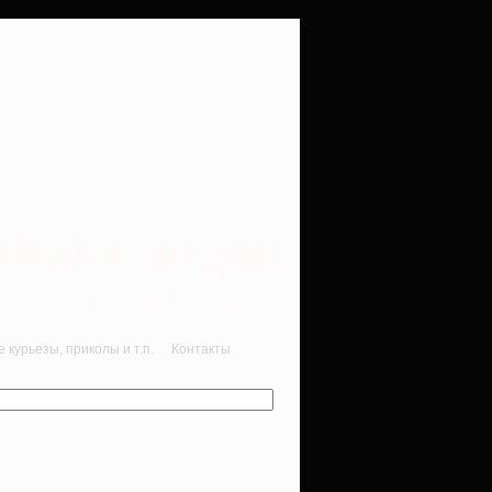
rbalet-airgun
вматика для начинающих
курьезы, приколы и т.п.
Контакты