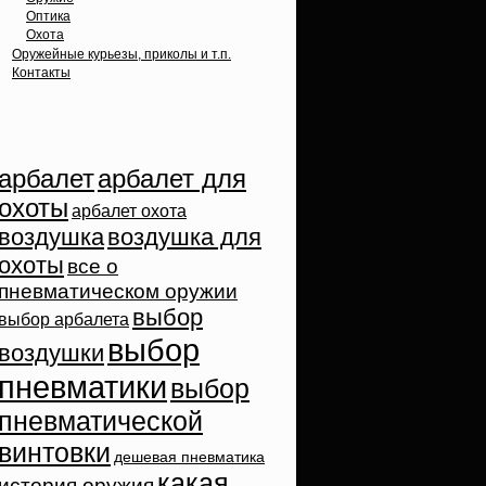
Оптика
Охота
Оружейные курьезы, приколы и т.п.
Контакты
Облако тэгов
арбалет
арбалет для
охоты
арбалет охота
воздушка
воздушка для
охоты
все о
пневматическом оружии
выбор
выбор арбалета
выбор
воздушки
пневматики
выбор
пневматической
винтовки
дешевая пневматика
какая
история оружия