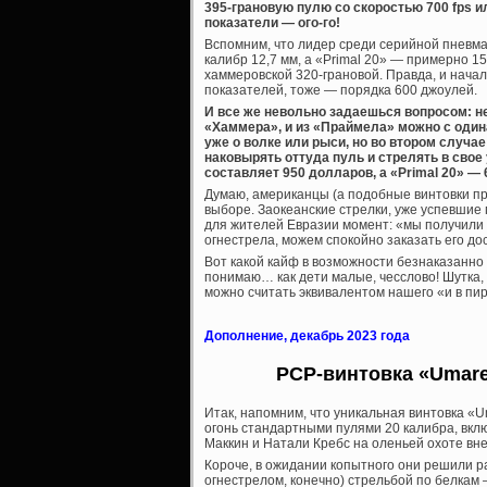
395-грановую пулю со скоростью 700 fps ил
показатели — ого-го!
Вспомним, что лидер среди серийной пневм
калибр 12,7 мм, а «Primal 20» — примерно 15
хаммеровской 320-грановой. Правда, и начал
показателей, тоже — порядка 600 джоулей.
И все же невольно задаешься вопросом: н
«Хаммера», и из «Праймела» можно с один
уже о волке или рыси, но во втором случае
наковырять оттуда пуль и стрелять в свое
составляет 950 долларов, а «Primal 20» — 6
Думаю, американцы (а подобные винтовки пр
выборе. Заокеанские стрелки, уже успевшие 
для жителей Евразии момент: «мы получили 
огнестрела, можем спокойно заказать его дос
Вот какой кайф в возможности безнаказанно 
понимаю… как дети малые, чесслово! Шутка, е
можно считать эквивалентом нашего «и в пир,
Дополнение, декабрь 2023 года
PCP-винтовка «Umare
Итак, напомним, что уникальная винтовка «
огонь стандартными пулями 20 калибра, вкл
Маккин и Натали Кребс на оленьей охоте вн
Короче, в ожидании копытного они решили ра
огнестрелом, конечно) стрельбой по белкам —