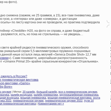
ер на фото).
но снижена (скажем, не 25 граммов, а 15), все-таки пневматика, даже
по гусю, а «пятерка» или даже «семерка», и дистанции
 осыпь» по листу картона они не проводили, но практика подтвердила
ейнер «Cheddite» Н20, на фото он справа, и даже бюджетный
, разумеется, есть, но пока не стрельнешь — не увидишь…
 в свете крайней редкости пневматического оружия, способного
ства уникальной серии 5,5-миллиметровых пружинно-поршневых
в данной нише остался лишь могучий «Seneca Double Shot» 12,7 мм
бовики
«). Сами понимаете, широчайшая распространенность
ет «Umarex Primal 20» крайне серьезным конкурентом «Отшельника».
 ожидать в России?
 пневматическая винтовка
Бор-винтовки «Gamo»
Big Bore»
о оружия
| Метки:
20 калибр
,
большой калибр
,
все о пневматическом оружии
,
вматика
,
калибр воздушки
,
калибр пневматики
,
крупнокалиберная пневматика
,
щная воздушка
,
мощная пневматика
,
мощная пневматическая винтовка
,
охота
ика 2022
,
пневматическое оружие
,
пневматическое оружие 2022
,
пули 20
я пневматическая винтовка
|
Комментариев нет »