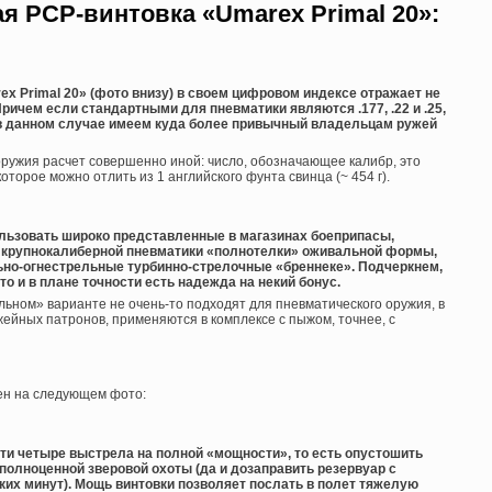
я PCP-винтовка «Umarex Primal 20»:
x Primal 20» (фото внизу) в своем цифровом индексе отражает не
Причем если стандартными для пневматики являются .177, .22 и .25,
 то в данном случае имеем куда более привычный владельцам ружей
оружия расчет совершенно иной: число, обозначающее калибр, это
которое можно отлить из 1 английского фунта свинца (~ 454 г).
пользовать широко представленные в магазинах боеприпасы,
я крупнокалиберной пневматики «полнотелки» оживальной формы,
льно-огнестрельные турбинно-стрелочные «бреннеке». Подчеркнем,
что и в плане точности есть надежда на некий бонус.
ьном» варианте не очень-то подходят для пневматического оружия, в
жейных патронов, применяются в комплексе с пыжом, точнее, с
ен на следующем фото:
сти четыре выстрела на полной «мощности», то есть опустошить
 полноценной зверовой охоты (да и дозаправить резервуар с
их минут). Мощь винтовки позволяет послать в полет тяжелую