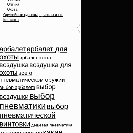
Оптика
Охота
Оружейные курьезы, приколы и т.п.
Контакты
Облако тэгов
арбалет
арбалет для
охоты
арбалет охота
воздушка
воздушка для
охоты
все о
пневматическом оружии
выбор
выбор арбалета
выбор
воздушки
пневматики
выбор
пневматической
винтовки
дешевая пневматика
какая
история оружия