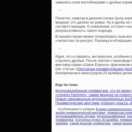
заменить пули контейнерами с дробью (прим
Понятно, навеска в данном случае была изряд
мощная, это далеко не ружье. Ну и дробь не 
соответствующие. К сожалению, отстрел «на
результативность такого подхода.
В нашем случае можно попробовать пыж-конт
«лепесток» (в центре). Разница в обтюрации
Идея, что и говорить, интересная, особенно
стрелять дробью. После снятия с производ
винтовок серии «Gamo Express» фактически 
(см. статью «
Охотничьи пневматические дро
боеприпасов и аксессуаров 20 калибра дела
Еще по теме:
Крупнокалиберная пневматика: что ее может
«Umarex Hammer»: самая мощная на планете
Новые сверхмощные крупнокалиберные Биг
Пневматические винтовки «Hatsan» класса «
Опубликовано в рубрике
В мире пневматическог
выбор пневматической винтовки
,
германская пне
крупнокалиберное оружие
,
крупнокалиберный
,
мо
пневматика
,
охотничье ружье 20 калибра
,
пневмат
калибра
,
самая мощная пневматика
,
самая мощна