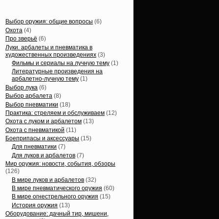
Статьи, обзоры
Выбор оружия: общие вопросы
(6)
Охота
(4)
Про зверьё
(6)
Луки. арбалеты и пневматика в
художественных произведениях
(3)
Фильмы и сериалы на лучную тему
(1)
Литературные произведения на
арбалетно-лучную тему
(1)
Выбор лука
(6)
Выбор арбалета
(8)
Выбор пневматики
(18)
Практика: стреляем и обслуживаем
(12)
Охота с луком и арбалетом
(13)
Охота с пневматикой
(11)
Боеприпасы и аксессуары
(15)
Для пневматики
(7)
Для луков и арбалетов
(7)
Мир оружия: новости, события, обзоры
(126)
В мире луков и арбалетов
(32)
В мире пневматического оружия
(60)
В мире огнестрельного оружия
(15)
История оружия
(13)
Оборудование: дачный тир, мишени,