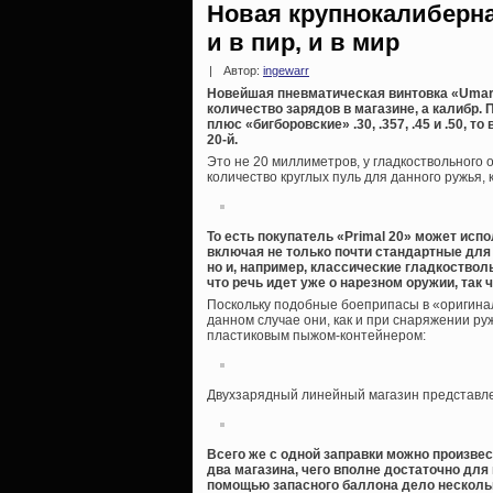
Новая крупнокалиберна
и в пир, и в мир
|
Автор:
ingewarr
Новейшая пневматическая винтовка «Umare
количество зарядов в магазине, а калибр. 
плюс «бигборовские» .30, .357, .45 и .50,
20-й.
Это не 20 миллиметров, у гладкоствольного 
количество круглых пуль для данного ружья, 
То есть покупатель «Primal 20» может ис
включая не только почти стандартные дл
но и, например, классические гладкоство
что речь идет уже о нарезном оружии, так 
Поскольку подобные боеприпасы в «оригинал
данном случае они, как и при снаряжении ру
пластиковым пыжом-контейнером:
Двухзарядный линейный магазин представл
Всего же с одной заправки можно произве
два магазина, чего вполне достаточно для
помощью запасного баллона дело нескольк