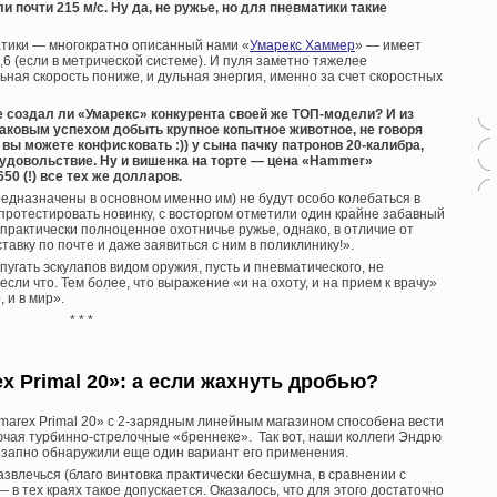
и почти 215 м/с. Ну да, не ружье, но для пневматики такие
атики — многократно описанный нами «
Умарекс Хаммер
» — имеет
,6 (если в метрической системе). И пуля заметно тяжелее
ьная скорость пониже, и дульная энергия, именно за счет скоростных
е создал ли «Умарекс» конкурента своей же ТОП-модели? И из
аковым успехом добыть крупное копытное животное, не говоря
 вы можете конфисковать :)) у сына пачку патронов 20-калибра,
 удовольствие. Ну и вишенка на торте — цена «Hammer»
50 (!) все тех же долларов.
едназначены в основном именно им) не будут особо колебаться в
протестировать новинку, с восторгом отметили один крайне забавный
практически полноценное охотничье ружье, однако, в отличие от
тавку по почте и даже заявиться с ним в поликлинику!».
пугать эскулапов видом оружия, пусть и пневматического, не
сли что. Тем более, что выражение «и на охоту, и на прием к врачу»
 и в мир».
* * *
x Primal 20»: а если жахнуть дробью?
Umarex Primal 20» с 2-зарядным линейным магазином способена вести
ючая турбинно-стрелочные «бреннеке». Так вот, наши коллеги Эндрю
езапно обнаружили еще один вариант его применения.
звлечься (благо винтовка практически бесшумна, в сравнении с
 в тех краях такое допускается. Оказалось, что для этого достаточно