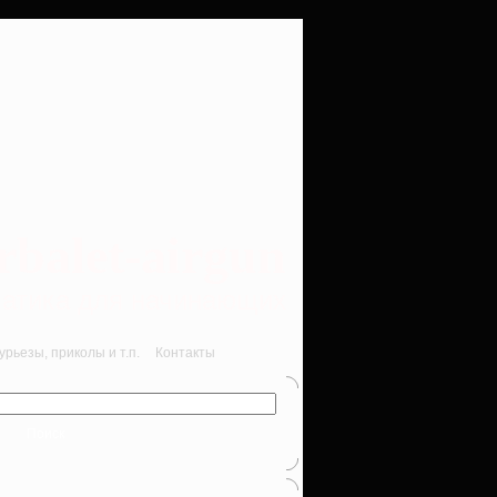
rbalet-airgun
вматика для начинающих
рьезы, приколы и т.п.
Контакты