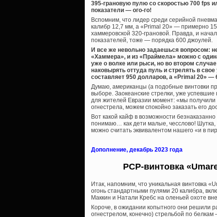
395-грановую пулю со скоростью 700 fps ил
показатели — ого-го!
Вспомним, что лидер среди серийной пневм
калибр 12,7 мм, а «Primal 20» — примерно 15
хаммеровской 320-грановой. Правда, и начал
показателей, тоже — порядка 600 джоулей.
И все же невольно задаешься вопросом: н
«Хаммера», и из «Праймела» можно с один
уже о волке или рыси, но во втором случае
наковырять оттуда пуль и стрелять в свое
составляет 950 долларов, а «Primal 20» — 6
Думаю, американцы (а подобные винтовки пр
выборе. Заокеанские стрелки, уже успевшие 
для жителей Евразии момент: «мы получили 
огнестрела, можем спокойно заказать его дос
Вот какой кайф в возможности безнаказанно 
понимаю… как дети малые, чесслово! Шутка, е
можно считать эквивалентом нашего «и в пир,
Дополнение, декабрь 2023 года
PCP-винтовка «Umare
Итак, напомним, что уникальная винтовка «
огонь стандартными пулями 20 калибра, вкл
Маккин и Натали Кребс на оленьей охоте вн
Короче, в ожидании копытного они решили ра
огнестрелом, конечно) стрельбой по белкам —