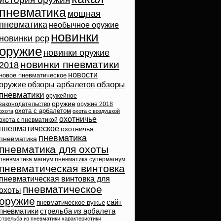
пневматика
мощная
пневматика
необычное оружие
новинки
новинки pcp
оружие
новинки оружие
новинки пневматики
2018
новости
новое пневматическое
обзоры
оружие
обзоры арбалетов
пневматики
оружейное
оружие
законодательство
оружие 2018
охота с арбалетом
охота
охота с воздушкой
охотничье
охота с пневматикой
пневматическое
охотничья
пневматика
пневматика
пневматика для охоты
пневматика магнум
пневматика супермагнум
пневматическая винтовка
пневматическая винтовка для
пневматическое
охоты
оружие
сайт
пневматическое ружье
пневматики
стрельба из арбалета
стрельба из пневматики
характеристики