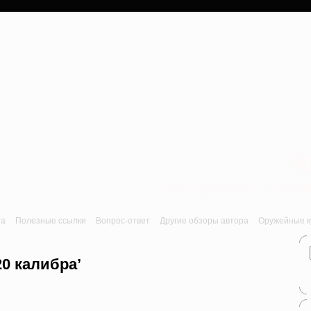
a
Лук, арбалет, пне
та
Полезные ссылки
Вопрос-ответ
Другие обзоры автора
Оружейные ку
20 калибра’