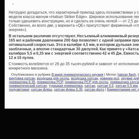
Нетрудно догадаться, что характерный приклад здесь позаимствован 
модели класса магнум «Hatsan Striker Edge». Широкое использование л
только удешевить конструкцию, но и сделать ее очень легкой — от 2,5 до 
Собственно, их всего две, у варианта «QE» присутствует фирменный «г
энергия»).
В остальном различия отсутствуют. Несъемный алюминиевый резер
165 мл и рабочим давлением 200 бар позволяет с одной заправки про
оптимальной скоростью. Это в калибре 4,5 мм, в котором дульная эне
заоблачные, а вполне стандартные 30 джоулей. Как принято у «Хатс
калибрах 5,5 и 6,35 мм с энергией соответственно 42 и 45 Дж. Емкост
12 и 10 пулек.
Стоимость колеблется от 26 до 35 тысяч рублей и зависит от исполнени
конкретного магазина.
Опубликовано в рубрике
В мире пневматического оружия
| Метки:
hatsan flash
,
винтовка хатсан
,
воздушка для охоты
,
воздушка хатсан
,
новинки pcp
,
оружие для
пневматика 6.35
,
пневматика PCP
,
пневматика PCP для охоты
,
пневматика хатса
пневматический хатсан
,
турецкая пневматика
,
хатсан
,
хатсан 5.5
,
хатсан 5.5 мм
полуавтомат
,
хатсан флеш
,
хатсан флеш 6.35
,
хатсан фото
|
Комментариев нет 