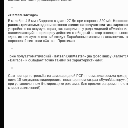
«Hatsan Barrage»
В калибре 4,5 мм «Барраж» выдает 27 Дж при скорости 320 м/с.
Но осно
рассматриваемых здесь винтовок является полуавтоматика заряжан
устройство на аккумуляторах, как, например, у ряда моделей «Evanix» и
напоминающий по принципу действия свободный затвор огнестрельного 
здесь используется сжатый воздух. Барабанные магазины аналогичны 
поршневой винтовки «Хатсан Проксима».
Тоже полуавтоматический «
Hatsan BullMaster
» (на фото внизу) являет
«Barrage» и обладает точно такими же характеристиками:
Сам принцип стрельбы из самозарядной PCP-пневматики весьма доход
ниже 15-секундном видеоролике, посвященном как раз «БуллМастеру». (
при установленном блокировщике рекламы. Для просмотра временно отк
список исключений)