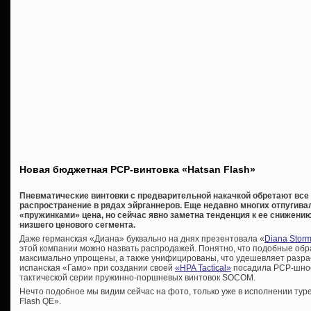
Новая бюджетная PCP-винтовка «Hatsan Flash»
Пневматические винтовки с предварительной накачкой обретают все
распространение в рядах эйрганнеров. Еще недавно многих отпугив
«пружинками» цена, но сейчас явно заметна тенденция к ее снижени
низшего ценового сегмента.
Даже германская «Диана» буквально на днях презентовала «
Diana Storm
этой компании можно назвать распродажей. Понятно, что подобные обр
максимально упрощены, а также унифицированы, что удешевляет разраб
испанская «Гамо» при создании своей
«HPA Tactical»
посадила PCP-шное
тактической серии пружинно-поршневых винтовок SOCOM.
Нечто подобное мы видим сейчас на фото, только уже в исполнении тур
Flash QE».