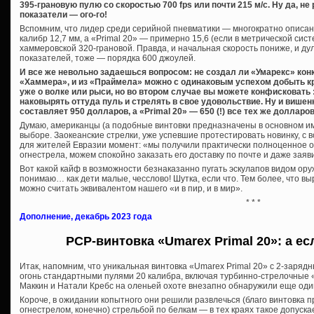
395-грановую пулю со скоростью 700 fps или почти 215 м/с. Ну да, не
показатели — ого-го!
Вспомним, что лидер среди серийной пневматики — многократно описа
калибр 12,7 мм, а «Primal 20» — примерно 15,6 (если в метрической сис
хаммеровской 320-грановой. Правда, и начальная скорость пониже, и ду
показателей, тоже — порядка 600 джоулей.
И все же невольно задаешься вопросом: не создал ли «Умарекс» кон
«Хаммера», и из «Праймела» можно с одинаковым успехом добыть кр
уже о волке или рыси, но во втором случае вы можете конфисковать :
наковырять оттуда пуль и стрелять в свое удовольствие. Ну и више
составляет 950 долларов, а «Primal 20» — 650 (!) все тех же долларов
Думаю, американцы (а подобные винтовки предназначены в основном име
выборе. Заокеанские стрелки, уже успевшие протестировать новинку, с
для жителей Евразии момент: «мы получили практически полноценное ох
огнестрела, можем спокойно заказать его доставку по почте и даже заяви
Вот какой кайф в возможности безнаказанно пугать эскулапов видом оруж
понимаю… как дети малые, чесслово! Шутка, если что. Тем более, что выр
можно считать эквивалентом нашего «и в пир, и в мир».
* * *
Дополнение, декабрь 2023 года
PCP-винтовка «Umarex Primal 20»: а е
Итак, напомним, что уникальная винтовка «Umarex Primal 20» с 2-заря
огонь стандартными пулями 20 калибра, включая турбинно-стрелочные «
Маккин и Натали Кребс на оленьей охоте внезапно обнаружили еще оди
Короче, в ожидании копытного они решили развлечься (благо винтовка п
огнестрелом, конечно) стрельбой по белкам — в тех краях такое допускае