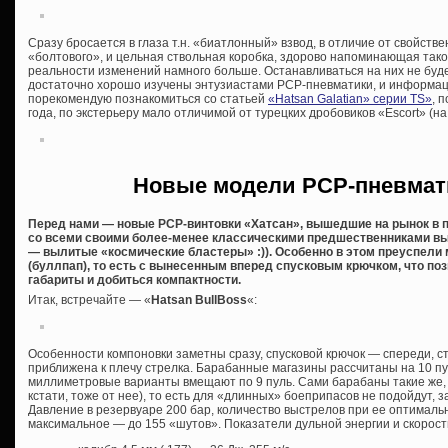
Сразу бросается в глаза т.н. «биатлонный» взвод, в отличие от свойст
«болтового», и цельная ствольная коробка, здорово напоминающая таков
реальности изменений намного больше. Останавливаться на них не буд
достаточно хорошо изучены энтузиастами PCP-пневматики, и информации
порекомендую познакомиться со статьей
«Hatsan Galatian» серии TS»
, 
года, по экстерьеру мало отличимой от турецких дробовиков «Escort» (на
Новые модели PCP-пневмат
Перед нами — новые PCP-винтовки «Хатсан», вышедшие на рынок в п
со всеми своими более-менее классическими предшественниками в
— вылитые «космические бластеры» :)). Особенно в этом преуспели 
(буллпап), то есть с вынесенным вперед спусковым крючком, что п
габариты и добиться компактности.
Итак, встречайте — «
Hatsan BullBoss
«:
Особенности компоновки заметны сразу, спусковой крючок — спереди, с
приближена к плечу стрелка. Барабанные магазины рассчитаны на 10 пуль
миллиметровые варианты вмещают по 9 пуль. Сами барабаны такие же, к
кстати, тоже от нее), то есть для «длинных» боеприпасов не подойдут,
Давление в резервуаре 200 бар, количество выстрелов при ее оптимальн
максимальное — до 155 «шутов». Показатели дульной энергии и скорост