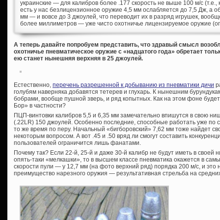
украинские — для калибров более .177 скорость не выше 100 м/с (т.е., 
есть у нас безлицензионное оружие 4,5 мм ослабляется до 7,5 Дж, а о
мм — и вовсе до 3 джоулей, что переводит их в разряд игрушек, вообщ
более миллиметров — уже чисто охотничье лицензируемое оружие (опя
А теперь давайте попробуем представить, что здравый смысл возоб
охотничье пневматическое оружие с «надцатого года» обретает толь
ею станет нынешняя верхняя в 25 джоулей.
Естественно,
перечень разрешенной к добыванию из пневматики дичи
р
голубям наверняка добавятся тетерев и глухарь. К нынешним бурундукам
бобрами, вообще пушной зверь, и ряд копытных. Как на этом фоне буде
Бор» в частности?
ПЦП-винтовки калибров 5,5 и 6,35 мм замечательно впишутся в свою ни
(.22LR) 150 джоулей. Особенно последние, способные работать уже по с
то же время по перу. Начальный «бигборовский» 7,62 мм тоже найдет с
некоторым вопросом. А вот .45 и .50 вряд ли смогут составить конкуренц
пользователей ограничится лишь фанатами.
Почему так? Если 22-й, 25-й и даже 30-й калибр не будут иметь в своей
опять-таки «мелкашки», то в высшем классе пневматика окажется в самы
скорости пули — у 12,7 мм (на фото верхний ряд) порядка 200 м/с, и это
преимущество нарезного оружия — результативная стрельба на средних