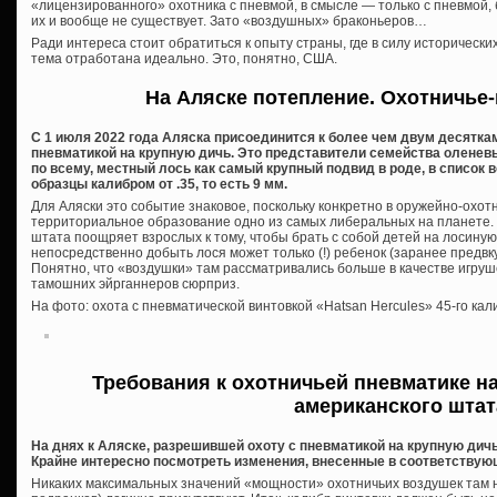
«лицензированного» охотника с пневмой, в смысле — только с пневмой,
их и вообще не существует. Зато «воздушных» браконьеров…
Ради интереса стоит обратиться к опыту страны, где в силу историческ
тема отработана идеально. Это, понятно, США.
На Аляске потепление. Охотничье
С 1 июля 2022 года Аляска присоединится к более чем двум десяткам
пневматикой на крупную дичь. Это представители семейства оленев
по всему, местный лось как самый крупный подвид в роде, в список 
образцы калибром от .35, то есть 9 мм.
Для Аляски это событие знаковое, поскольку конкретно в оружейно-охо
территориальное образование одно из самых либеральных на планете. Ч
штата поощряет взрослых к тому, чтобы брать с собой детей на лосиную
непосредственно добыть лося может только (!) ребенок (заранее предвк
Понятно, что «воздушки» там рассматривались больше в качестве игруш
тамошних эйрганнеров сюрприз.
На фото: охота с пневматической винтовкой «Hatsan Hercules» 45-го кал
Требования к охотничьей пневматике н
американского штат
На днях к Аляске, разрешившей охоту с пневматикой на крупную дич
Крайне интересно посмотреть изменения, внесенные в соответствую
Никаких максимальных значений «мощности» охотничьих воздушек там 