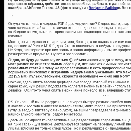
серьезные образцы, действительно способные работать в данной ниш
калибра, «AirForce Texan» .45 (фото внизу) и «
Benjamin Bulldog
«. Вот 
Откуда же взялись в лидерах ТОР-5 две «пружинки»? Скорее всего, ста
член «экипажа» сайта — в отличие от прошедших огни и воды ветеранов
свободное время, читая историю, занимаясь садоводством и пытаясь с
пчелам».
Может, он и подсказал товарищам, мол, братцы, а не надоело ли вам ва
надоевшие «АРки» и М1911, давайте-ка напишем что-нибудь о воздушках
Не беда, в интернете про них полным полно информации, вы же профес
разберетесь в предмете. Ну вот и разобрались…
Ладно, не буду дальше глумиться :)), объективности ради замечу, что
материалов по огнестрельным образцам, нет никаких личных впечатл
рекламных статей. К тому же профессионалы и есть профессионалы:
поршневых винтовках с искренним недоумением указывали, что мак
.22 (5,5 мм), пульки легонькие, скорости небольшие — и как они могут
Похоже, здесь опять заслуга фермера-пчеловода, который из Фьюжна и 
сарае крыс, ну и решил подсказать коллегам включить в рейтинг столь з
девайсы. Ох, что-то меня опять в ерничание понесло, все, завершаю ст
* * *
P.S. Описанный выше ресурс я нашел через быстро развивающийся поиск
в начале 2022 года в качестве альтернативы, мягко говоря, не приветс
Гуглу (а заодно Твиттеру с Фейсбуком), бывшим председателем финансо
национального комитета Тоддом Рикеттсом.
Здесь не блокируют консервативные, не разделяющие современные «це
на 71-ю страницу в поиске, декларируется запрет на передачу любой и
лицам, включая не только спецслужбы, но и рекламщиков с «продаванами»