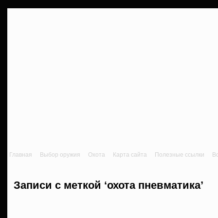
Главная
Выбор оружия
Охота
Карта сайта
Полезные ссылки
В
Записи с меткой ‘охота пневматика’