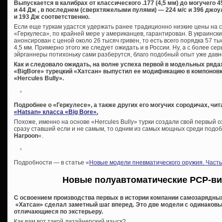
Выпускается в калибрах от классического .177 (4,5 мм) до могучего 45
и 44 Дж , в последнем (сверхтяжелыми пулями) — 224 м/с и 396 джоу
и 193 Дж соответственно.
Если еще туркам удастся удержать ранее традиционно низкие цены на с
«Геркулеса», по крайней мере у американцев, гарантирован. В украинск
анонсирован с ценой около 26 тысяч гривен, то есть всего порядка 57 т
4,5 мм. Примерно этого же следует ожидать и в России. Ну, а с более 
эйрганнеры потихоньку сами разберутся, благо подобный опыт уже давн
Как и следовало ожидать, на волне успеха первой в модельных ряд
«BigBore» турецкий «Хатсан» выпустил ее модификацию в компонов
«Hercules Bully».
Подробнее о «Геркулесе», а также других его могучих сородичах, чит
«Hatsan» класса «Big Bore».
Похоже, именно на основе «Hercules Bully» турки создали свой первый 
сразу ставший если и не самым, то одним из самых мощных среди подо
Harpoon
«.
Подробности — в статье «
Новые модели пневматического оружия. Часть
Новые полуавтоматические PCP-ви
С освоением производства первых в истории компании самозарядных
«Хатсан» сделал заметный шаг вперед. Это две модели с одинаковы
отличающиеся по экстерьеру.
Как вам вот такой дизайнерский изыск?