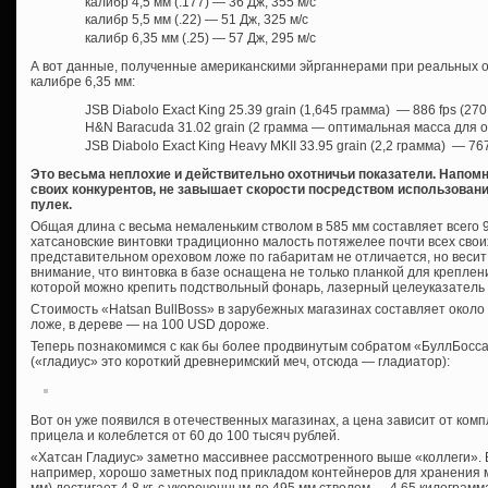
калибр 4,5 мм (.177) — 36 Дж, 355 м/с
калибр 5,5 мм (.22) — 51 Дж, 325 м/с
калибр 6,35 мм (.25) — 57 Дж, 295 м/с
А вот данные, полученные американскими эйрганнерами при реальных 
калибре 6,35 мм:
JSB Diabolo Exact King 25.39 grain (1,645 грамма) — 886 fps (270
H&N Baracuda 31.02 grain (2 грамма — оптимальная масса для ох
JSB Diabolo Exact King Heavy MKII 33.95 grain (2,2 грамма) — 767 
Это весьма неплохие и действительно охотничьи показатели. Напомню
своих конкурентов, не завышает скорости посредством использован
пулек.
Общая длина с весьма немаленьким стволом в 585 мм составляет всего 93
хатсановские винтовки традиционно малость потяжелее почти всех своих
представительном ореховом ложе по габаритам не отличается, но весит 
внимание, что винтовка в базе оснащена не только планкой для креплени
которой можно крепить подствольный фонарь, лазерный целеуказатель 
Стоимость «Hatsan BullBoss» в зарубежных магазинах составляет около
ложе, в дереве — на 100 USD дороже.
Теперь познакомимся с как бы более продвинутым собратом «БуллБосс
(«гладиус» это короткий древнеримский меч, отсюда — гладиатор):
Вот он уже появился в отечественных магазинах, а цена зависит от комп
прицела и колеблется от 60 до 100 тысяч рублей.
«Хатсан Гладиус» заметно массивнее рассмотренного выше «коллеги». В
например, хорошо заметных под прикладом контейнеров для хранения ма
мм) достигает 4,8 кг, с укороченным до 495 мм стволом — 4,65 килограмм