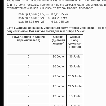
Длина ствола несколько повлияла и на стрелковые характеристики: если
отличаются от «Hatsan BullBoss», то второй малость послабее:
калибр 4,5 мм (.177) — 30 Дж, 325 м/с
калибр 5,5 мм (.22) — 42 Дж, 295 м/с
калибр 6,35 мм (.25) — 46 Дж, 265 м/с
Зато «Gladius» оснащен 6-уровневым регулятором мощности — на фо
под магазином. Вот как это выглядит в калибре 4,5 мм:
Power Setting (деления
Gladius
Gladius
переключателя)
(дульная
Long
энергия)
(дульная
энергия)
6
30 Joule
36 Joule
5
26 Joule
30 Joule
4
22 Joule
26,5 Joule
3
17 Joule
21,5 Joule
2
12 Joule
15 Joule