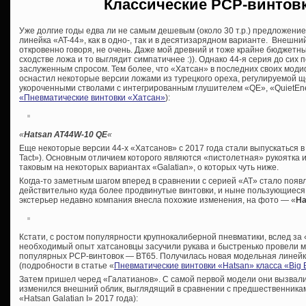
Классические PCP-винтовк
Уже долгие годы едва ли не самым дешевым (около 30 т.р.) предложени
линейка «AT-44», как в одно-, так и в десятизарядном варианте. Внешн
откровенно говоря, не очень. Даже мой древний и тоже крайне бюджетн
сходстве ложа и то выглядит симпатичнее :)). Однако 44-я серия до сих 
заслуженным спросом. Тем более, что «Хатсан» в последних своих моди
оснастил некоторые версии ложами из турецкого ореха, регулируемой 
укороченными стволами с интегрированным глушителем «QE», «QuietEner
«Пневматические винтовки «Хатсан»
):
«
Hatsan AT44W-10 QE
«
Еще некоторые версии 44-х «Хатсанов» с 2017 года стали выпускаться 
Tact»). Основным отличием которого являются «пистолетная» рукоятка 
таковым на некоторых вариантах «Galatian», о которых чуть ниже.
Когда-то заметным шагом вперед в сравнении с серией «AT» стало появ
действительно куда более продвинутые винтовки, и ныне пользующиеся
экстерьер недавно компания внесла похожие изменения, на фото — «
Ha
Кстати, с ростом популярности крупнокалиберной пневматики, вслед з
необходимый опыт хатсановцы засучили рукава и быстренько провели 
популярных PCP-винтовок — BT65. Получилась новая модельная линейк
(подробности в статье «
Пневматические винтовки «Hatsan» класса «Big 
Затем пришел черед «Галатианов». С самой первой модели они вызвали
изменился внешний облик, выглядящий в сравнении с предшественникам
«Hatsan Galatian I» 2017 года):