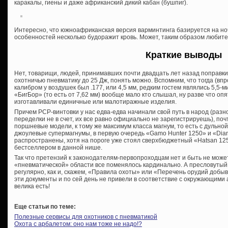
каракалы, гиены и даже африканский дикий кабан (бушпиг).
Интересно, что южноафриканская версия варминтинга базируется на ноч
особенностей несколько будоражит кровь. Может, таким образом любит
Краткие выводы
Нет, товарищи, людей, принимавших почти двадцать лет назад поправки
охотничью пневматику до 25 Дж, понять можно. Вспомним, что тогда (впр
калибром у воздушек был .177, или 4,5 мм, редким гостем являлись 5,5
«БигБор» (то есть от 7,62 мм) вообще мало кто слышал, ну разве что о
изготавливали единичные или малотиражные изделия.
Причем PCP-винтовки у нас едва-едва начинали свой путь в народ (разн
переделки не в счет, их все равно официально не зарегистрируешь), по
поршневые модели, к тому же максимум класса магнум, то есть с дульной
джоулевые супермагнумы, в первую очередь «Gamo Hunter 1250» и «Dian
распространены, хотя на пороге уже стоял сверхбюджетный «Hatsan 125
бестселлером в данной нише.
Так что претензий к законодателям-первопроходцам нет и быть не може
«пневматической» области все поменялось кардинально. А пресловуты
регулярно, как и, скажем, «Правила охоты» или «Перечень орудий добы
эти документы и по сей день не привели в соответствие с окружающим
велика есть!
Еще статьи по теме:
Полезные сервисы для охотников с пневматикой
Охота с арбалетом: оно нам тоже не надо!?