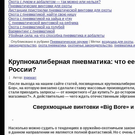
Охота с луком и арбалетом — так можно или нельзя?
Пневматические винтовки для охоты
Дистанции пристрелки пневматической винтовки для охоты
Охота с пневматикой: найти свою нишу
Охота с пневматикой на зайца и утку
С пневматической винтовкой на рябчика
Охота с пневматикой на голубей
Варминтинг с пневматикой
Убойная сила: на что способна пневматика и арбалеты
Опубликовано в рубрике
Пневматическое оружие
| Метки:
воздушка для охоты
,
законодательство
,
охота пневматика
,
охотничье законодательство
,
пневматика и
Крупнокалиберная пневматика: что е
России?
|
Автор:
ingewarr
После выхода на нашем сайте статей, посвященных крупнокалиберно
Бор», на которую внезапно сделали ставку массовые производители,
стали приходить запросы — от конкретного «Где купить?» до осторо
магазинах?». А действительно — чего ждать отечественным эйрганн
Сверхмощные винтовки «Big Bore» и
Насколько можно судить о тенденциях в оружейно-охотничьем закон
в данном направлении не являются полной фантастикой. Но с очень