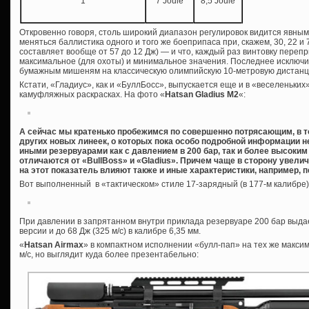
1
7 Joule
8,5 Joule
Откровенно говоря, столь широкий диапазон регулировок видится явным
меняться баллистика одного и того же боеприпаса при, скажем, 30, 22 и 
составляет вообще от 57 до 12 Дж) — и что, каждый раз винтовку переп
максимальное (для охоты) и минимальное значения. Последнее исключ
бумажным мишеням на классическую олимпийскую 10-метровую дистанци
Кстати, «Гладиус», как и «БуллБосс», выпускается еще и в «веселеньких
камуфляжных раскрасках. На фото «
Hatsan Gladius M2
«:
А сейчас мы кратенько пробежимся по совершенно потрясающим, в т
других новых линеек, о которых пока особо подробной информации не
иными резервуарами как с давлением в 200 бар, так и более высоким 
отличаются от «BullBoss» и «Gladius». Причем чаще в сторону увелич
на этот показатель влияют также и иные характеристики, например, п
Вот выполненный в «тактическом» стиле 17-зарядный (в 177-м калибре)
При давлении в запрятанном внутри приклада резервуаре 200 бар выдает
версии и до 68 Дж (325 м/с) в калибре 6,35 мм.
«
Hatsan Airmax
» в компактном исполнении «булл-пап» на тех же максим
м/с, но выглядит куда более презентабельно: