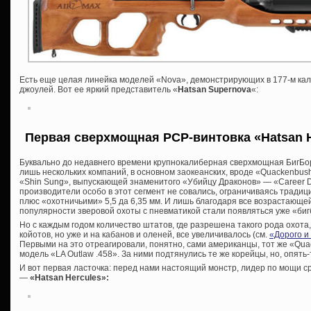
Есть еще целая линейка моделей «Nova», демонстрирующих в 177-м калиб
джоулей. Вот ее яркий представитель «
Hatsan Supernova
«:
Первая сверхмощная PCP-винтовка
«Hatsan 
Буквально до недавнего времени крупнокалиберная сверхмощная БигБо
лишь нескольких компаний, в основном заокеанских, вроде «Quackenbus
«Shin Sung», выпускающей знаменитого «Убийцу Драконов» — «Career Dr
производители особо в этот сегмент не совались, ограничиваясь традиц
плюс «охотничьими» 5,5 да 6,35 мм. И лишь благодаря все возрастающе
популярности зверовой охоты с пневматикой стали появляться уже «бигбо
Но с каждым годом количество штатов, где разрешена такого рода охота,
койотов, но уже и на кабанов и оленей, все увеличивалось (см.
«Дорого и
Первыми на это отреагировали, понятно, сами американцы, тот же «Qu
модель «LA Outlaw .458». За ними подтянулись те же корейцы, но, опять-
И вот первая ласточка: перед нами настоящий монстр, лидер по мощи с
—
«Hatsan Hercules»: