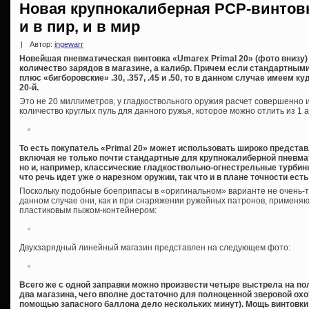
Новая крупнокалиберная PCP-винтовка
и в пир, и в мир
|
Автор:
ingewarr
Новейшая пневматическая винтовка «Umarex Primal 20» (фото внизу)
количество зарядов в магазине, а калибр. Причем если стандартными 
плюс «бигборовские» .30, .357, .45 и .50, то в данном случае имеем
20-й.
Это не 20 миллиметров, у гладкоствольного оружия расчет совершенно 
количество круглых пуль для данного ружья, которое можно отлить из 1 ан
То есть покупатель «Primal 20» может использовать широко предста
включая не только почти стандартные для крупнокалиберной пневм
но и, например, классические гладкоствольно-огнестрельные турби
что речь идет уже о нарезном оружии, так что и в плане точности ест
Поскольку подобные боеприпасы в «оригинальном» варианте не очень-т
данном случае они, как и при снаряжении ружейных патронов, применяют
пластиковым пыжом-контейнером:
Двухзарядный линейный магазин представлен на следующем фото:
Всего же с одной заправки можно произвести четыре выстрела на по
два магазина, чего вполне достаточно для полноценной зверовой охо
помощью запасного баллона дело нескольких минут). Мощь винтовки