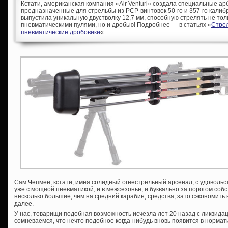
Кстати, американская компания «Air Venturi» создала специальные а
предназначенные для стрельбы из PCP-винтовок 50-го и 357-го калибро
выпустила уникальную двустволку 12,7 мм, способную стрелять не то
пневматическими пулями, но и дробью! Подробнее — в статьях «
Стре
пневматические дробовики
«.
Сам Чепмен, кстати, имея солидный огнестрельный арсенал, с удоволь
уже с мощной пневматикой, и в межсезонье, и буквально за порогом собс
несколько большие, чем на средний карабин, средства, зато сэкономить н
далее.
У нас, товарищи подобная возможность исчезла лет 20 назад с ликвидац
сомневаемся, что нечто подобное когда-нибудь вновь появится в нормат