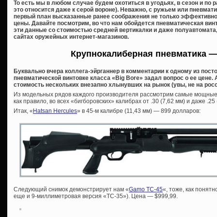
То есть мы в любом случае будем охотиться в угодьях, в сезон и по
это относится даже к серой вороне). Неважно, с ружьем или пневмати
первый план высказанные ранее соображения не только эффективност
цены. Давайте посмотрим, во что нам обойдется пневматическая винт
эти данные со стоимостью средней вертикалки и даже полуавтомата,
сайтах оружейных интернет-магазинов.
Крупнокалиберная пневматика —
Буквально вчера коллега-эйрганнер в комментарии к одному из посто
пневматической винтовке класса «Big Bore» задал вопрос о ее цене.
стоимость нескольких внезапно хлынувших на рынок (увы, не на росс
Из модельных рядов каждого производителя рассмотрим самые мощные в
как правило, во всех «бигборовских» калибрах от .30 (7,62 мм) и даже .25 (
Итак, «
Hatsan Hercules
» в 45-м калибре (11,43 мм) — 899 долларов:
Следующий снимок демонстрирует нам «
Gamo TC-45
«, тоже, как понятн
еще и 9-миллиметровая версия «TC-35»). Цена — $999,99.