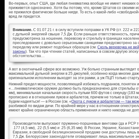
Во-первых, опыт США, где любая пневматика вообще не имеет никаких о
приживется однозначно. Хотя бы потому, что, кроме Штатов со своими 
не прижился фактически больше нигде. То есть о какой-либо «свободно
вряд ли придется.
Внимание.
С 01.07.21 г. в силу вступили поправки в УК РФ (ст. 222 и 
с дульной энергией свыше 7,5 Дж. Если раньше ответственность, при
предусмотрена за ношение, перевозку и стрельбу в границах населен
преследование с довольно серьезными санкциями предусмотрено за с
переделку или ремонт подобных образцов (см.
Сколь веревочка не ве
законы
). Так что при чтении статей, написанных в совсем другую эпоху
обстоятельства…
А вот в охотничьей сфере все возможно. Уж больно странным выглядит 
максимальной дульной энергии в 25 джоулей, особенно когда многие да
оригинальном исполнении выходят за эти рамки, а уж ПЦП только старту
Нижний предел мощности, позволяющей избежать подранков, понятен и 
«…пневматическое оружие должно быть предназначено для стрельбы от 
мм), минимальная начальная скорость пульки 600 футов с секунду (183 м/
прописано и в отношении луков и арбалетов, причем не только в Штатах, 
будем надеяться! — в России (см. «
Охота с луком и арбалетом — так мо
разбивкой по видам дичи. По крайней мере у нас в отношении огнестре
имеют крайне ограниченную область применения и никто никогда не допу
Производители выпускают пружинно-поршневые винтовки (да и PCP тож
.177 (4,5 мм), .22 (5,5 мм) и .25 (6,35 мм). В России, Украине, Казахст
Евразии, в свободной безлицензионной продаже они доступны лишь в 
7,5 Дж. Белорусские законодатели оговаривают лишь максимальное зн