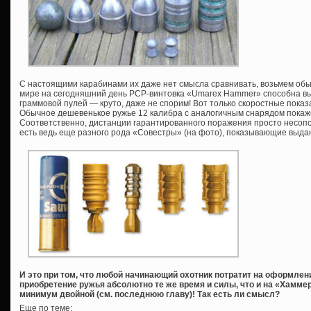
С настоящими карабинами их даже нет смысла сравнивать, возьмем обы
мире на сегодняшний день PCP-винтовка «Umarex Hammer» способна вы
граммовой пулей — круто, даже не спорим! Вот только скоростные показа
Обычное дешевенькое ружье 12 калибра с аналогичным снарядом покаже
Соответственно, дистанции гарантированного поражения просто несопо
есть ведь еще разного рода «Совестры» (на фото), показывающие выда
И это при том, что любой начинающий охотник потратит на оформле
приобретение ружья абсолютно те же время и силы, что и на «Хаммер
минимум двойной (см. последнюю главу)! Так есть ли смысл?
Еще по теме: