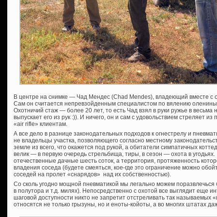
В центре на снимке — Чад Мендес (Chad Mendes), владеющий вместе с о
Сам он считается непревзойденным специалистом по вялению оленины
Охотничий стаж — более 20 лет, то есть Чад взял в руки ружье в весьма
выпускает его из рук :)). И ничего, он и сам с удовольствием стреляет и
«air rifle» клиентам.
А все дело в разнице законодательных подходов к огнестрелу и пневма
не владельцы участка, позволяющего согласно местному законодательс
земле из всего, что окажется под рукой, а обитатели симпатичных котте
велик — в первую очередь стрельбища, тиры, в сезон — охота в угодьях.
отечественные дачные шесть соток, а территория, протяженность котор
владения соседа (будете смеяться, кое-где это ограничение можно обой
соседей на пролет «снарядов» над их собственностью).
Со сколь угодно мощной пневматикой мы легально можем поразвлечься 
в полутора и т.д. милях). Непосредственно с охотой все выглядит еще ин
шаговой доступности никто не запретит отстреливать так называемых «
относятся не только грызуны, но и еноты-койоты, а во многих штатах да