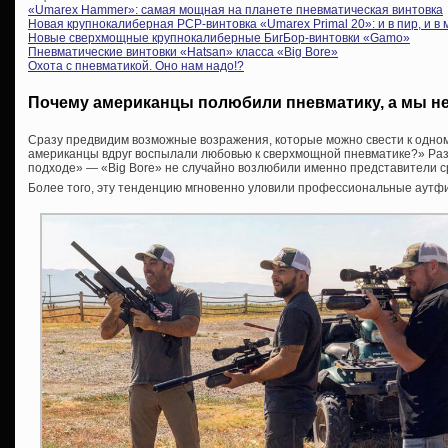
«Umarex Hammer»: самая мощная на планете пневматическая винтовка
Новая крупнокалиберная PCP-винтовка «Umarex Primal 20»: и в пир, и в 
Новые сверхмощные крупнокалиберные БигБор-винтовки «Gamo»
Пневматические винтовки «Hatsan» класса «Big Bore»
Охота с пневматикой. Оно нам надо!?
Почему американцы полюбили пневматику, а мы н
Сразу предвидим возможные возражения, которые можно свести к одно
американцы вдруг воспылали любовью к сверхмощной пневматике?» Разга
подходе» — «Big Bore» не случайно возлюбили именно представители с
Более того, эту тенденцию мгновенно уловили профессиональные аутф