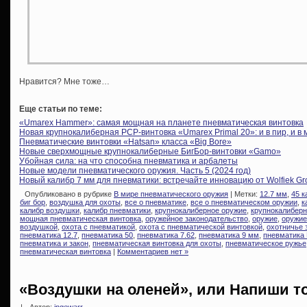
Нравится? Мне тоже…
Еще статьи по теме:
«Umarex Hammer»: самая мощная на планете пневматическая винтовка
Новая крупнокалиберная PCP-винтовка «Umarex Primal 20»: и в пир, и в 
Пневматические винтовки «Hatsan» класса «Big Bore»
Новые сверхмощные крупнокалиберные БигБор-винтовки «Gamo»
Убойная сила: на что способна пневматика и арбалеты
Новые модели пневматического оружия. Часть 5 (2024 год)
Новый калибр 7 мм для пневматики: встречайте инновацию от Wolfiek Gr
Опубликовано в рубрике
В мире пневматического оружия
| Метки:
12.7 мм
,
45 к
биг бор
,
воздушка для охоты
,
все о пневматике
,
все о пневматическом оружии
,
к
калибр воздушки
,
калибр пневматики
,
крупнокалиберное оружие
,
крупнокалибер
мощная пневматическая винтовка
,
оружейное законодательство
,
оружие
,
оружие
воздушкой
,
охота с пневматикой
,
охота с пневматической винтовкой
,
охотничье 
пневматика 12.7
,
пневматика 50
,
пневматика 7.62
,
пневматика 9 мм
,
пневматика
пневматика и закон
,
пневматическая винтовка для охоты
,
пневматическое ружье
пневматическая винтовка
|
Комментариев нет »
«Воздушки на оленей», или Напиши то