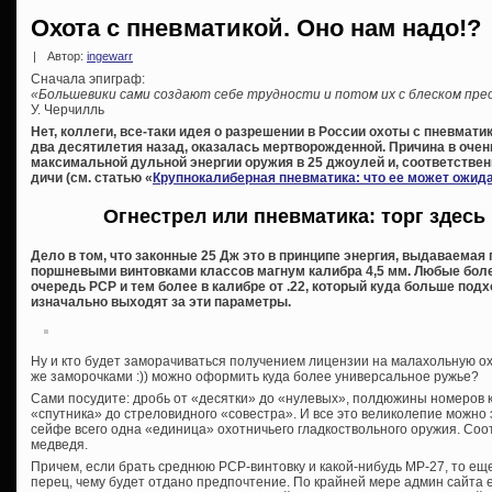
Охота с пневматикой. Оно нам надо!?
|
Автор:
ingewarr
Сначала эпиграф:
«Большевики сами создают себе трудности и потом их с блеском пр
У. Черчилль
Нет, коллеги, все-таки идея о разрешении в России охоты с пневмат
два десятилетия назад, оказалась мертворожденной. Причина в очен
максимальной дульной энергии оружия в 25 джоулей и, соответств
дичи (см. статью «
Крупнокалиберная пневматика: что ее может ожида
Огнестрел или пневматика: торг здесь 
Дело в том, что законные 25 Дж это в принципе энергия, выдаваема
поршневыми винтовками классов магнум калибра 4,5 мм. Любые бол
очередь PCP и тем более в калибре от .22, который куда больше подх
изначально выходят за эти параметры.
Ну и кто будет заморачиваться получением лицензии на малахольную ох
же заморочками :)) можно оформить куда более универсальное ружье?
Сами посудите: дробь от «десятки» до «нулевых», полдюжины номеров к
«спутника» до стреловидного «совестра». И все это великолепие можно
сейфе всего одна «единица» охотничьего гладкоствольного оружия. Соот
медведя.
Причем, если брать среднюю PCP-винтовку и какой-нибудь МР-27, то еще
перец, чему будет отдано предпочтение. По крайней мере админ сайта 