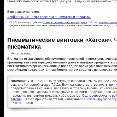
Freespoke полностью отсутствует цензура. За одним исключением — пор
Еще статьи по теме:
Убойная сила: на что способна пневматика и арбалеты
Опубликовано в рубрике
В мире пневматического оружия
| Метки:
в мире пнев
мощная пневматика
,
мощная пневматическая винтовка
,
охота пневматика
,
охот
Пневматические винтовки «Хатсан». Ч
пневматика
|
Автор:
ingewarr
В отличие от хатсановской пружинно-поршневой пневматики, винтовк
производства этой турецкой компании даже у матерых продвинутых
инстинктивного пренебрежения (в последнее время уже явно необосн
достойными представителями бюджетного и среднего ценового сегме
Внимание.
С 01.07.21 г. в силу вступили поправки в УК РФ (ст. 222 и 
с дульной энергией свыше 7,5 Дж. Если раньше ответственность, при
предусмотрена за ношение, перевозку и стрельбу в границах населен
преследование с довольно серьезными санкциями предусмотрено за с
переделку или ремонт подобных образцов (см.
Сколь веревочка не ве
законы
). Так что при чтении статей, написанных в совсем другую эпоху
обстоятельства…