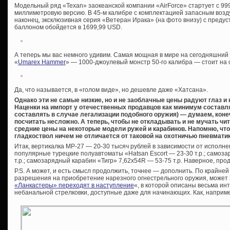
Модельный ряд «Texan» заокеанской компании «AirForce» стартует с 999,
миллиметровую версию. В 45-м калибре с комплектацией запасным возд
наконец, эксклюзивная серия «Ветеран Ирака» (на фото внизу) с преду
баллоном обойдется в 1699,99 USD.
А теперь мы вас немного удивим. Самая мощная в мире на сегодняшний
«
Umarex Hammer
» — 1000-джоулевый монстр 50-го калибра — стоит на 
Да, что называется, в «голом виде», но дешевле даже «Хатсана».
Однако эти не самые низкие, но и не заоблачные цены радуют глаз и
Наценки на импорт у отечественных продавцов как минимум составля
составлять в случае легализации подобного оружия) — думаем, коне
посчитать несложно. А теперь, чтобы не откладывать и не мучать чи
средние цены на некоторые модели ружей и карабинов. Напомню, чт
гладкоствол ничем не отличается от таковой на охотничью пневматик
Итак, вертикалка МР-27 — 20-30 тысяч рублей в зависимости от исполнен
популярные турецкие полуавтоматы «Hatsan Escort — 23-30 т.р.; самоз
т.р.; самозарядный карабин «Тигр» 7,62х54R — 53-75 т.р. Наверное, пр
P.S. А может, и есть смысл продолжить, точнее — дополнить. По крайней
разрешения на приобретение нарезного огнестрельного оружия, может
«Ланкастеры» переходят в наступление
«, в которой описаны весьма и
небанальной стрелковки, доступные даже для начинающих. Как, наприм