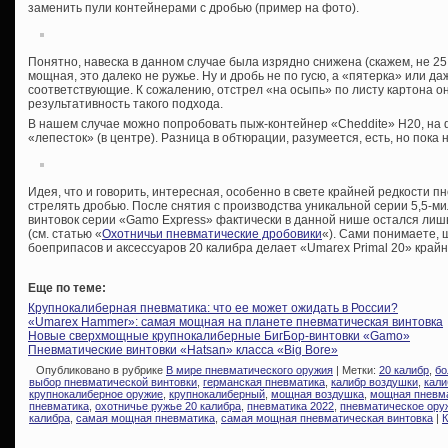
заменить пули контейнерами с дробью (пример на фото).
Понятно, навеска в данном случае была изрядно снижена (скажем, не 25 
мощная, это далеко не ружье. Ну и дробь не по гусю, а «пятерка» или д
соответствующие. К сожалению, отстрел «на осыпь» по листу картона о
результативность такого подхода.
В нашем случае можно попробовать пыж-контейнер «Cheddite» Н20, на 
«лепесток» (в центре). Разница в обтюрации, разумеется, есть, но пок
Идея, что и говорить, интересная, особенно в свете крайней редкости п
стрелять дробью. После снятия с производства уникальной серии 5,5
винтовок серии «Gamo Express» фактически в данной нише остался лишь
(см. статью «
Охотничьи пневматические дробовики
«). Сами понимаете,
боеприпасов и аксессуаров 20 калибра делает «Umarex Primal 20» кра
Еще по теме:
Крупнокалиберная пневматика: что ее может ожидать в России?
«Umarex Hammer»: самая мощная на планете пневматическая винтовка
Новые сверхмощные крупнокалиберные БигБор-винтовки «Gamo»
Пневматические винтовки «Hatsan» класса «Big Bore»
Опубликовано в рубрике
В мире пневматического оружия
| Метки:
20 калибр
,
бо
выбор пневматической винтовки
,
германская пневматика
,
калибр воздушки
,
кали
крупнокалиберное оружие
,
крупнокалиберный
,
мощная воздушка
,
мощная пневм
пневматика
,
охотничье ружье 20 калибра
,
пневматика 2022
,
пневматическое ору
калибра
,
самая мощная пневматика
,
самая мощная пневматическая винтовка
|
К