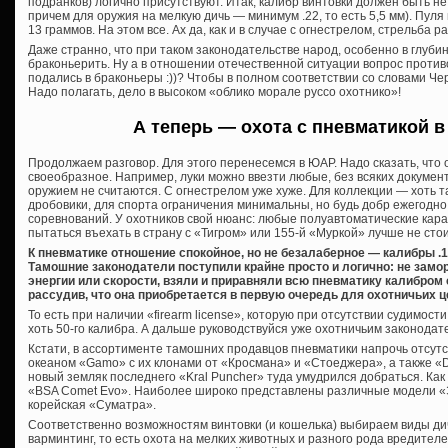
подранков) логично присутствуют. Итак, калибр винтовки должен быть не 
причем для оружия на мелкую дичь — минимум .22, то есть 5,5 мм). Пуля
13 граммов. На этом все. Ах да, как и в случае с огнестрелом, стрельба
Даже странно, что при таком законодательстве народ, особенно в глуби
браконьерить. Ну а в отношении отечественной ситуации вопрос противо
подались в браконьеры :))? Чтобы в полном соответствии со словами Че
Надо полагать, дело в высоком «облико морале руссо охотнико»!
А теперь — охота с пневматикой 
Продолжаем разговор. Для этого перенесемся в ЮАР. Надо сказать, что
своеобразное. Например, луки можно ввезти любые, без всяких документ
оружием не считаются. С огнестрелом уже хуже. Для коллекции — хоть 
дробовики, для спорта ограничения минимальны, но будь добр ежегодно
соревнований. У охотников свой нюанс: любые полуавтоматические кара
пытаться въехать в страну с «Тигром» или 155-й «Муркой» лучше не стои
К пневматике отношение спокойное, но не безалаберное — калибры .1
Тамошние законодатели поступили крайне просто и логично: не зам
энергии или скорости, взяли и приравняли всю пневматику калибром 
рассудив, что она приобретается в первую очередь для охотничьих ц
То есть при наличии «firearm license», которую при отсутствии судимос
хоть 50-го калибра. А дальше руководствуйся уже охотничьим законода
Кстати, в ассортименте тамошних продавцов пневматики напрочь отсутс
океаном «Gamo» с их клонами от «Кросмана» и «Стоеджера», а также «D
новый земляк последнего «Kral Puncher» туда умудрился добраться. Как
«BSA Comet Evo». Наиболее широко представлены различные модели «
корейская «Суматра».
Соответственно возможностям винтовки (и кошелька) выбираем виды ди
варминтинг, то есть охота на мелких животных и разного рода вредителе