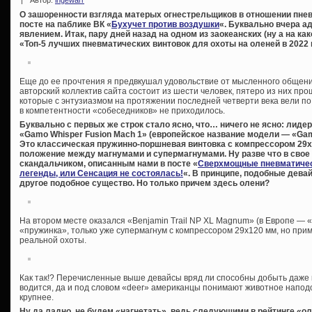
|
Автор:
ingewarr
О зашоренности взгляда матерых огнестрельщиков в отношении пнев
посте на паблике ВК «
Бухучет против воздушки
«. Буквально вчера а
явлением. Итак, пару дней назад на одном из заокеанских (ну а на к
«Топ-5 лучших пневматических винтовок для охоты на оленей в 2022 
Еще до ее прочтения я предвкушал удовольствие от мысленного общен
авторский коллектив сайта состоит из шести человек, пятеро из них пр
которые с энтузиазмом на протяжении последней четверти века вели по
в компетентности «собеседников» не приходилось.
Буквально с первых же строк стало ясно, что… ничего не ясно: лид
«Gamo Whisper Fusion Mach 1» (европейское название модели — «Gamo
Это классическая пружинно-поршневая винтовка с компрессором 29
положение между магнумами и супермагнумами. Ну разве что в свое
скандальчиком, описанным нами в посте «
Сверхмощные пневматичес
легенды, или Сенсация не состоялась!
«. В принципе, подобные дева
другое подобное существо. Но только причем здесь олени?
На втором месте оказался «Benjamin Trail NP XL Magnum» (в Европе — «
«пружинка», только уже супермагнум с компрессором 29х120 мм, но при
реальной охоты.
Как так!? Перечисленные выше девайсы вряд ли способны добыть даже ка
водится, да и под словом «deer» американцы понимают животное напод
крупнее.
Ну да ладно, не будем «нагнетать», ведь следующими в рейтинге «о