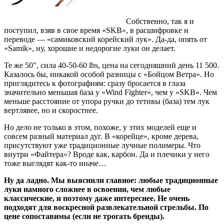
Собственно, так я и
поступил, взяв в свое время «SKB», в расшифровке и
переводе — «самиковский корейский лук». Да-да, опять от
«Samik», ну, хорошие и недорогие луки он делает.
Те же 50″, сила 40-50-60 lbs, цена на сегодняшний день 11 500.
Казалось бы, никакой особой разницы с «Бойцом Ветра». Но
приглядитесь к фотографиям: сразу бросается в глаза
значительно меньшая база у «Wind Fighter», чем у «SKB». Чем
меньше расстояние от упора ручки до тетивы (база) тем лук
вертлявее, но и скоростнее.
Но дело не только в этом, похоже, у этих моделей еще и
совсем разный материал дуг. В «корейце», кроме дерева,
присутствуют уже традиционные лучные полимеры. Что
внутри «Файтера»? Вроде как, карбон. Да и плечики у него
тоже выглядят как-то иначе…
Ну да ладно. Мы выяснили главное: любые традиционные
луки намного сложнее в освоении, чем любые
классические, и поэтому даже интереснее. Не очень
подходят для воскресной развлекательной стрельбы. По
цене сопоставимы (если не трогать бренды).