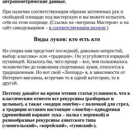
антропометрические данные.
При наличии соответствующим образом заточенных рук и
свободной площади под мастерскую и вы можете испытать
себя на этом поприще. (Ссылки на «витрины Мастеров» и на
сайт самодельщиков –
в соответствующем разделе
.)
Виды луков: кто есть кто
Но сперва нам предстоит последний, довольно непростой,
выбор: классика» или «традиция». Он усугубляется изрядной
путаницей. Казалось бы, чего проще – все, чем пользовалось
человечество до появления спортивных луков, относится к
традиционным. Но вот свой «Леопард» я, в зависимости от
Интернет-магазина, встречаю то в одной категории, то в
другой.
Поэтому давайте на время чтения статьи условимся, что к
классическим отнесем все рекурсивы (разборные и
цельные), а также «модерн лонгбоу» с полочкой для стрел,
а традиции оставим настоящие «лонгбоу»-однодревки
(древнейший вариант лука – палка с веревкой) и
разнообразные рекурсивы азиатского типа
(«монгольский», «корейский», «гуннский»).