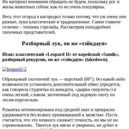
На материал внимания обращать не будем, поскольку рог и
жилы животных сейчас как-то не очень популярны.
Весь этот огород я нагородил только потому, что уж очень они
разные, луки классические и традиционные. Самое главное
отличие – техника стрельбы. Рассмотрим поподробнее
типичных представителей.
Разборный лук, он же «тэйкдаун»
Итак: классический «Leopard II» от корейской «Samik»,
разборный рекурсив, он же «тэйкдаун» (takedown).
Образцовый охотничий лук — короткий (60″), без какой-либо
возможности установить дополнительный обвес (придется,
как говорила студентка из анекдота, «дырки сверлить») и
очень легкий, словом, заточенный под ходовую охоту по
лесам-перелескам.
Рукоятка оптимизирована под средний хват и прекрасно
удерживается без всяких привязываний к запястью. Пусть
считается, что это немного снижает точность, но мы не на
соревнованиях. Тянется лук мягко и уверенно, не дубит в