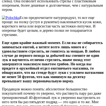
слева). Она позволит использовать стрелы с пластиковым
опереньем, более дешевые и долговечные, чем с натуральным
пером.
Если предпочитаете натурпродукт, то все еще
проще: на полку (уступ в рукоятке) наклеивается кусок кожи,
короткого меха или ворсистая часть застежки-липучки. И
оперенье будет целым, и дерево полки не поцарапается
стрелами.
Еще один крайне важный момент. Если вы не собираетесь
заниматься охотой, а хотите всего лишь много и с
удовольствием стрелять, не гонитесь за мощью. В любом
случае до первого похода за добычей вы смените не один
лук и научитесь отлично стрелять, иначе поход этот
завершится максимум пакетом грибов. Но когда вы
придете в оружейный отдел охотничьего магазина, то
обнаружите, что на стенде будут луки с усилием натяжения
не менее 50 фунтов, что как минимум на десятку
превышает вашу первоначальную норму.
Продавцов можно понять: абсолютное большинство
покупателей почему-то уверено, что растянуть пару раз даже
тренировочный 40-фунтовый лук и уверенно выстрелить из
него хотя бы раз пятьдесят подряд — это одно и то же. Мне