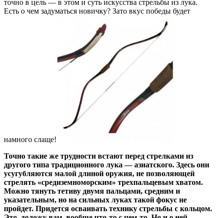
точно в цель — в этом и суть искусства стрельбы из лука.
Есть о чем задуматься новичку? Зато вкус победы будет
намного слаще!
Точно такие же трудности встают перед стрелками из
другого типа традиционного лука — азиатского. Здесь они
усугубляются малой длиной оружия, не позволяющей
стрелять «средиземноморским» трехпальцевым хватом.
Можно тянуть тетиву двумя пальцами, средним и
указательным, но на сильных луках такой фокус не
пройдет. Придется осваивать технику стрельбы с кольцом.
Это, доложу вам, вообще что-то с чем-то. Но и о ней