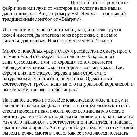
Понятно, что современные
фабричные или луки от мастеров на голову выше наших
давних поделок. Вот, к примеру, «Sir Henry» — настоящий
традиционный лонгбоу от «Bearpaw».
И внешний вид у него чисто заводской, и отделка ручки
кожей имеется, да и тетива не из веревочки, а, как мне
кажется, дакроновая. И все это менее чем за 5 тысяч.
Много о подобных «раритетах» я рассказать не смогу, просто
не моя тема. Что следует обязательно учесть, коли вы
заинтересовались ими, то хорошим тоном считается
соблюдение маломальского исторического антуража. Так,
стрелять из них следует деревянными стрелами с
натуральным, естественно, оперением. Одежка тоже
соответствует: грубая ткань, много натуральной коричневой и
рыжей кожи, никакого тебе капрона.
На главное далеко не это. Все классические модели по сути
своей центробойные (блочники — по определению), то есть
стрела проходит практически через вертикальную осевую
линию лука и не очень подвержена влиянию так называемого
«лучного парадокса». Соответственно и целиться, и попадать
сравнительно просто. А вот у лонгбоу стрела из-за отсутствия
выреза в ручке смотрит влево. Как ее умудряются посылать