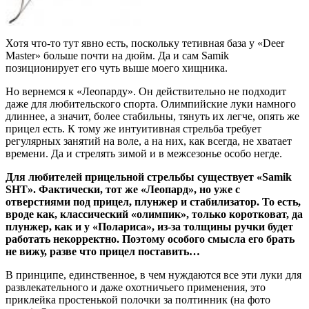
Хотя что-то тут явно есть, поскольку тетивная база у «Deer
Master» больше почти на дюйм. Да и сам Samik
позиционирует его чуть выше моего хищника.
Но вернемся к «Леопарду». Он действительно не подходит
даже для любительского спорта. Олимпийские луки намного
длиннее, а значит, более стабильны, тянуть их легче, опять же
прицел есть. К тому же интуитивная стрельба требует
регулярных занятий на воле, а на них, как всегда, не хватает
времени. Да и стрелять зимой и в межсезонье особо негде.
Для любителей прицельной стрельбы существует «Samik
SHT». Фактически, тот же «Леопард», но уже с
отверстиями под прицел, плунжер и стабилизатор. То есть,
вроде как, классический «олимпик», только коротковат, да
плунжер, как и у «Полариса», из-за толщины ручки будет
работать некорректно. Поэтому особого смысла его брать
не вижу, разве что прицел поставить…
В принципе, единственное, в чем нуждаются все эти луки для
развлекательного и даже охотничьего применения, это
приклейка простенькой полочки за полтинник (на фото