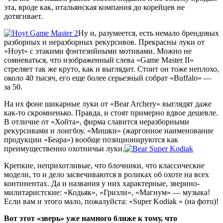
эта, вроде как, итальянская компания до корейцев не
дотягивает.
Ну и, разумеется, есть немало брендовых
разборных и неразборных рекурсивов. Прекрасны луки от
«Hoyt» с этакими фэнтезийными мотивами. Можно не
сомневаться, что изображенный слева «Game Master II»
стреляет так же круто, как и выглядит. Стоит он тоже неплохо,
около 40 тысяч, его еще более серьезный собрат «Buffalo» —
за 50.
На их фоне шикарные луки от «Bear Archery» выглядят даже
как-то скромненько. Правда, и стоят примерно вдвое дешевле.
В отличие от «Хойта», фирма славится неразборными
рекурсивами и лонгбоу. «Мишки» (жаргонное наименование
продукции «Беара») вообще позиционируются как
преимущественно охотничьи луки.
Крепкие, неприхотливые, что блочники, что классические
модели, то и дело засвечиваются в роликах об охоте на всех
континентах. Да и названия у них характерные, зверино-
милитаристские: «Кодьяк», «Гризли», «Магнум» — музыка!
Если вам и этого мало, пожалуйста: «Super Kodiak » (на фото)!
Вот этот «зверь» уже намного ближе к тому, что