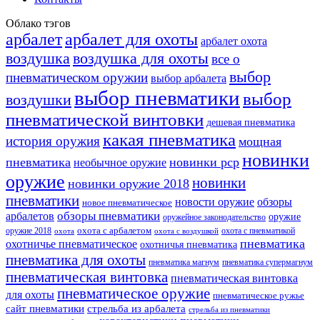
Облако тэгов
арбалет
арбалет для охоты
арбалет охота
воздушка
воздушка для охоты
все о
выбор
пневматическом оружии
выбор арбалета
выбор пневматики
выбор
воздушки
пневматической винтовки
дешевая пневматика
какая пневматика
история оружия
мощная
новинки
пневматика
новинки pcp
необычное оружие
оружие
новинки
новинки оружие 2018
пневматики
новости оружие
обзоры
новое пневматическое
обзоры пневматики
арбалетов
оружие
оружейное законодательство
оружие 2018
охота с арбалетом
охота с пневматикой
охота
охота с воздушкой
пневматика
охотничье пневматическое
охотничья пневматика
пневматика для охоты
пневматика магнум
пневматика супермагнум
пневматическая винтовка
пневматическая винтовка
пневматическое оружие
для охоты
пневматическое ружье
сайт пневматики
стрельба из арбалета
стрельба из пневматики