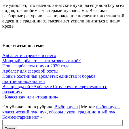
Не удивляет, что именно азиатские луки, да еще лонгбоу всех
видов, так любимы мастерами-лукоделами. Все-таки
разборные рекурсивы — порождение последних десятилетий,
а древние традиции за тысячи лет успели впитаться в нашу
кровь.
Еще статьи по теме:
Арбалет и стрельба из него
Мощный арбалет — что за зверь такой?
Новые арбалеты и луки 2020 года
Арбалет для зверовой охоты
Новые охотничьи арбалеты: единство и борьба
противоположностей
Вся правда об «Арбалете Crossbow» и еще немного о
названиях
«Классика» или «традиция»
Опубликовано в рубрике
Выбор лука
| Метки:
выбор лука
,
классический лук
,
лук
,
обзоры луков
,
традиционный лук
|
Комментариев нет »