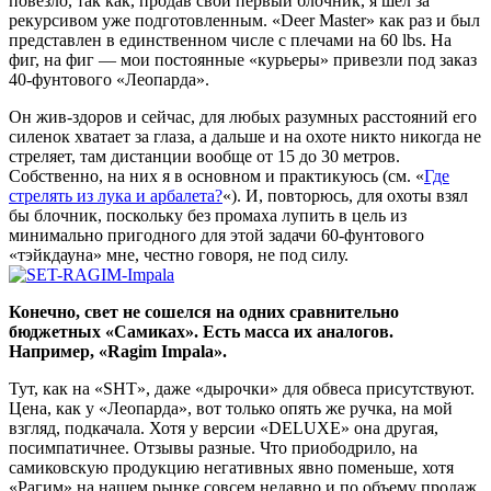
повезло, так как, продав свой первый блочник, я шел за
рекурсивом уже подготовленным. «Deer Master» как раз и был
представлен в единственном числе с плечами на 60 lbs. На
фиг, на фиг — мои постоянные «курьеры» привезли под заказ
40-фунтового «Леопарда».
Он жив-здоров и сейчас, для любых разумных расстояний его
силенок хватает за глаза, а дальше и на охоте никто никогда не
стреляет, там дистанции вообще от 15 до 30 метров.
Собственно, на них я в основном и практикуюсь (см. «
Где
стрелять из лука и арбалета?
«). И, повторюсь, для охоты взял
бы блочник, поскольку без промаха лупить в цель из
минимально пригодного для этой задачи 60-фунтового
«тэйкдауна» мне, честно говоря, не под силу.
Конечно, свет не сошелся на одних сравнительно
бюджетных «Самиках». Есть масса их аналогов.
Например, «Ragim Impala».
Тут, как на «SHT», даже «дырочки» для обвеса присутствуют.
Цена, как у «Леопарда», вот только опять же ручка, на мой
взгляд, подкачала. Хотя у версии «DELUXE» она другая,
посимпатичнее. Отзывы разные. Что приободрило, на
самиковскую продукцию негативных явно поменьше, хотя
«Рагим» на нашем рынке совсем недавно и по объему продаж