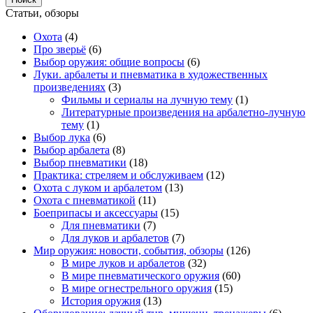
Статьи, обзоры
Охота
(4)
Про зверьё
(6)
Выбор оружия: общие вопросы
(6)
Луки. арбалеты и пневматика в художественных
произведениях
(3)
Фильмы и сериалы на лучную тему
(1)
Литературные произведения на арбалетно-лучную
тему
(1)
Выбор лука
(6)
Выбор арбалета
(8)
Выбор пневматики
(18)
Практика: стреляем и обслуживаем
(12)
Охота с луком и арбалетом
(13)
Охота с пневматикой
(11)
Боеприпасы и аксессуары
(15)
Для пневматики
(7)
Для луков и арбалетов
(7)
Мир оружия: новости, события, обзоры
(126)
В мире луков и арбалетов
(32)
В мире пневматического оружия
(60)
В мире огнестрельного оружия
(15)
История оружия
(13)