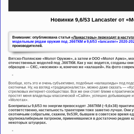
Новинки 9,6/53 Lancaster от «
Внимание: опубликована статья
«Ланкастеры» переходят в наступл
модельным рядам оружия под .366ТКМ и 9,6/53 «lancaster» 2020-20
производителей.
Вятско-Полянские «Молот Оружие», а затем и ООО «Молот Армз», мож
отечественных моделей под .366ТКМ. Как у нас водится, созданы он
образцов — СКС, «мосинок» и, конечно же «калашей». На фото совре
Вообще, хоть это и очень субъективно, подобные «калашоиды» под под
охотничьи. Ну, на взгляд «традиционалиста», можно даже сказать — «Куз
стрелковых интернет-сообществах. Все же они стоят ближе к практическ
простят меня владельцы классической «Сайги», успешно добывающие из 
«Молотах».
Боеприпасы 9,6/53 по энергии превосходят .366ТКМ (~9,6х38) практич
соответственно, настильность траектории тоже заметно лучше. Они 
охотничьим собратьям, скажем, 9х53R, бывшем в советское время 
крупнокалиберным патроном, применявшемся в достаточно редких к
некоторых штуцерах.