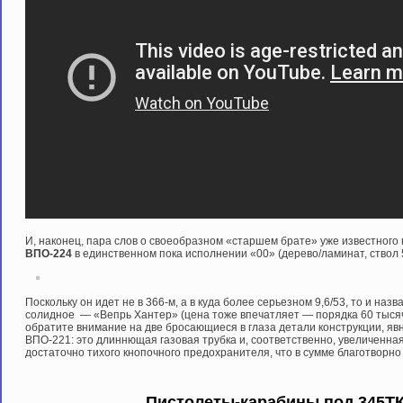
И, наконец, пара слов о своеобразном «старшем брате» уже известног
ВПО-224
в единственном пока исполнении «00» (дерево/ламинат, ствол 
Поскольку он идет не в 366-м, а в куда более серьезном 9,6/53, то и назва
солидное — «Вепрь Хантер» (цена тоже впечатляет — порядка 60 тысяч 
обратите внимание на две бросающиеся в глаза детали конструкции, я
ВПО-221: это длиннющая газовая трубка и, соответственно, увеличенна
достаточно тихого кнопочного предохранителя, что в сумме благотворно
Пистолеты-карабины под 345ТК 