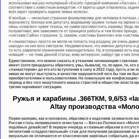
использовал как раз популярный «Escort» турецкой компании «Хатсан». К
соответствии с известным анекдотом: «У кареты царя отвалилось заднее
всех карет проверить задние левые колеса».
И вообще — несколько странная формулировка для человека в погонах,
журналисту, блогеру или депутату, видевшему оружие только на экране га
лишь «озвучил» чужие тезисы, не сумев противостоять нажиму). Ведь лю
полуавтомат, вне зависимости от принципа работы и тем более бренда,
«система Сайга» страшнее :)), скажем, «системы Бенелли» или «систем
А «ланкастеры» просто не могли не попасть под раздачу, уж очень дав
народа» на них косо смотрели. Неудивительно, что именно депутаты и 
то есть закрепили ограничения законодательно. Ну, в поправках есть еще
новаций — не тема данной статьи, кому интересно, найдут где о них почи
Единственное, что можно сказать в утешение начинающим стрелкам: 
имеет (хотя прецеденты обратного, увы, бывали), то, по идее, те, кт
«ланкастером» до его его вступления в силу в 2022 году, пусть и не
никак не могут выступать в качестве нарушителей чего бы там ни б
приобретателями и пользователями. На повальную же конфискацию 
период и без того нешуточного накала страстей в обществе власти вря
трезво оценивают ситуацию.
Ружья и карабины
.366ТКМ, 9,6/53 «l
Altay производства «Мол
Перво-наперво, как и положено, обратимся к изделиям зачинателя м
России столь непривычного огнестрела — Вятско-Полянского «Молот
подобных девайсов? В первую очередь и главным образом в отсутст
пятилетний «гладкоствольный» стаж для получения разрешения на их 
визуально не отличаются от классических нарезных собратьев, да и