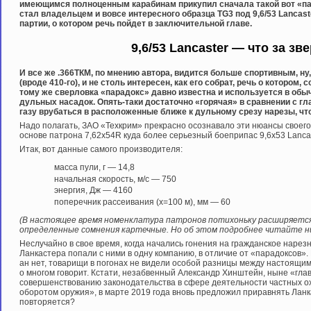
имеющимся полноценным карабинам прикупил сначала такой вот «пар
стал владельцем и вовсе интересного образца TG3 под 9,6/53 Lancas
партии, о котором речь пойдет в заключительной главе.
9,6/53 Lancaster — что за зв
И все же .366ТКМ, по мнению автора, видится больше спортивным, ну
(вроде 410-го), и не столь интересен, как его собрат, речь о котором, 
тому же сверловка «парадокс» давно известна и используется в обы
дульных насадок. Опять-таки достаточно «горячая» в сравнении с 
газу врубаться в расположенные ближе к дульному срезу нарезы, чт
Надо полагать, ЗАО «Техкрим» прекрасно осознавало эти нюансы своего
основе патрона 7,62х54R куда более серьезный боеприпас 9,6х53 Lancast
Итак, вот данные самого производителя:
масса пули, г — 14,8
начальная скорость, м/с — 750
энергия, Дж — 4160
поперечник рассеивания (х=100 м), мм — 60
(В настоящее время номенклатура патронов потихоньку расширяется
определенные сомнения картечные. Но об этом подробнее читайте ни
Неслучайно в свое время, когда начались гонения на гражданское нарез
Ланкастера попали с ними в одну компанию, в отличие от «парадоксов». 
ан нет, товарищи в погонах не видели особой разницы между настоящи
о многом говорит. Кстати, незабвенный Александр Хинштейн, ныне «глав
совершенствованию законодательства в сфере деятельности частных о
оборотом оружия», в марте 2019 года вновь предложил приравнять Ланк
повторяется?