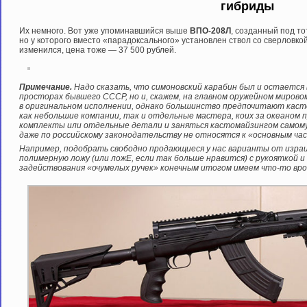
гибриды
Их немного. Вот уже упоминавшийся выше
ВПО-208Л
, созданный под то
но у которого вместо «парадоксального» установлен ствол со сверловкой
изменился, цена тоже — 37 500 рублей.
Примечание.
Надо сказать, что симоновский карабин был и остается 
просторах бывшего СССР, но и, скажем, на главном оружейном мирово
в оригинальном исполнении, однако большинство предпочитают кас
как небольшие компании, так и отдельные мастера, коих за океаном 
комплекты или отдельные детали и заняться кастомайзингом самому, б
даже по российскому законодательству не относятся к «основным ча
Например, подобрать свободно продающиеся у нас варианты от израил
полимерную ложу (или ложЕ, если так больше нравится) с рукояткой 
задействования «очумелых ручек» конечным итогом имеем что-то вро