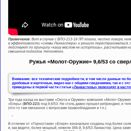
Примечание
. Вот в случае с ВПО-213-18 ЛП логика, честно говоря, н
в эффективности «схемы Ланкастера» и решили перестраховаться, пр
действуют по принципу «кашу маслом не испортишь», рассчитывая на
смешения подходов. Непонятно.
Ружья «Молот-Оружие» 9,6/53 со свер
Внимание: все технические подробности, в том числе данные по б
дробовые и картечные, видео как с общими сведениями, так и с от
приведены в первой части статьи
«Ланкастеры» переходят в насту
Три года назад на выставке «Охота и Оружие» компания «Молот-Оружие
«Егерь» (
ВПО-223
) под 9,6/53. Не столь давно прошел ребрендинг, и те
(что-то там связанное с вопросами правообладания и т.п.).
В отличие от «Горностаев» «Егеря» изначально созданы под более соли
и, как видите, более мощный, нежели 366-й, 9,6/53 Ланкастер. Цена зам