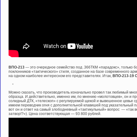
ВПО-213
— это очередное семейство под .366ТКМ «парадокс», только 
поклонников «тактического» стиля, созданное на базе современного ар
на одном наиболее интересном его представителях. Итак,
ВПО-213-19 
Можно сказать, что производитель изначально провел так любимый мно
образца. И действительно, именно им, по мнению «молотовцев», он и пр
солидный ДТК, «телескоп» с регулируемой щекой и вывешенное цевье сра
имеем переводчик огня с дополнительной клавишей под указательный пал
вот он и ответ на самый злободневный «тактикульный» вопрос — «так все
затвор!?»). Цена соответствующая — 93 800 рублей.