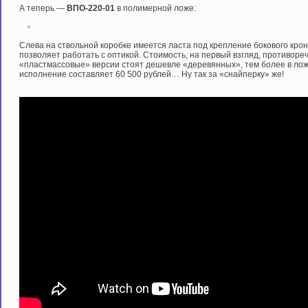
А теперь —
ВПО-220-01
в полимерной ложе:
Слева на ствольной коробке имеется ласта под крепление бокового крон
позволяет работать с оптикой. Стоимость, на первый взгляд, противоре
«пластмассовые» версии стоят дешевле «деревянных», тем более в ложе
исполнение составляет 60 500 рублей… Ну так за «снайперку» же!