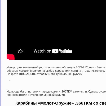
И еще один модельный ряд однотипных образцов ВПО-212, или «Вепрь 
образом ложами (причем на выбор дерево или ламинат, пластик же отсутс
На фото
ВПО-212-04
, ствол 650 мм, цена 45 100 рублей:
Ну, вроде бы с чистыми «парадоксами» .366ТКМ закончили. Однако сущ
представители оружия под данный калибр.
Карабины «Молот-Оружие» .366ТКМ со све