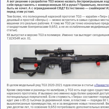
А вот решение о разработке TG3 можно назвать беспроигрышным ход
себя представлять с конверсионным АК в руках? Правильно, пехотин
быть не хочет. А с огражданенной СВД? Естественно — снайпером! И, 
перед этим устоит.
Тем более, что полноценный нарезной прототип TG3 — карабин «Тигр» (к
дешевый и простой «Вепрь») — можно встретить в самых суровых местах
машинки это реально рабочие. К тому же TG3 уж точно изначально пр
стандартными боеприпасами 9,6/53, а не их ослабленными модификаци
статьи).
КК выпустил и версию TG3 в полимере. Именно так выглядит сегодняшня
7,62Х54R исп. 01.
В целом модельный ряд TG3 2020-2021 годов описан в статье
«Ланкасте
Кроме сверловки и разницы по калибрам, у TG3 есть еще одно существе
нарезного прототипа. И вызвано оно именно куда более широкой доступн
потенциальных покупателей. Если стоимость «Тигра» составляет порядка
идет уже о 85 (!) тысячах (в деревянной ложе, в пластике — порядка 60 т.
вышеописанные преимущества, но и за внедрение новых технологий. Ве
уже десятки лет, то освоение 9,6/53 потребовало дополнительных вложе