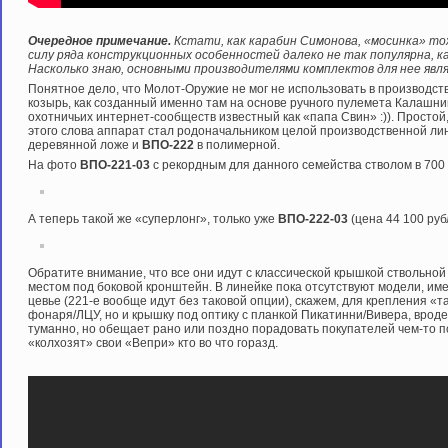
Очередное примечание.
Кстати, как карабин Симонова, «мосинка» то
силу ряда конструкционных особенностей далеко не так популярна, ка
Насколько знаю, основными производителями комплектов для нее явля
Понятное дело, что Молот-Оружие не мог не использовать в производс
козырь, как созданный именно там на основе ручного пулемета Калашник
охотничьих интернет-сообществ известный как «папа Свин» :)). Просто
этого слова аппарат стал родоначальником целой производственной лин
деревянной ложе и
ВПО-222
в полимерной.
На фото
ВПО-221-03
с рекордным для данного семейства стволом в 700
А теперь такой же «суперлонг», только уже
ВПО-222-03
(цена 44 100 руб
Обратите внимание, что все они идут с классической крышкой ствольной
местом под боковой кронштейн. В линейке пока отсутствуют модели, им
цевье (221-е вообще идут без таковой опции), скажем, для крепления «т
фонаря/ЛЦУ, но и крышку под оптику с планкой Пикатинни/Вивера, врод
туманно, но обещает рано или поздно порадовать покупателей чем-то 
«колхозят» свои «Вепри» кто во что горазд.