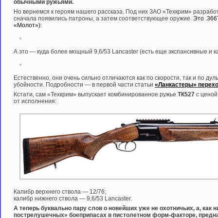
обычными ружьями.
Но вернемся к героям нашего рассказа. Под них ЗАО «Техкрим» разраб
сначала появились патроны, а затем соответствующее оружие.
Это .36
«Молот»):
А это — куда более мощный 9,6/53 Lancaster (есть еще экспансивные и 
Естественно, они очень сильно отличаются как по скорости, так и по дуль
убойности. Подробности — в первой части статьи
«Ланкастеры» перехо
Кстати, сам «Техкрим» выпускает комбинированное ружье
ТК527
с ценой
от исполнения:
Калибр верхнего ствола — 12/76;
калибр нижнего ствола — 9,6/53 Lancaster.
А теперь буквально пару слов о новейших уже не охотничьих, а, как 
пострелушечных» боеприпасах в пистолетном форм-факторе, предна