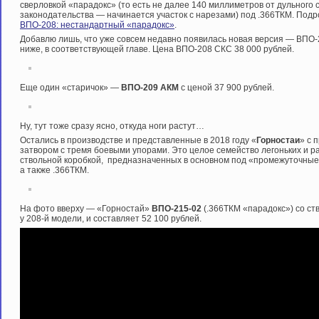
сверловкой «парадокс» (то есть не далее 140 миллиметров от дульного
законодательства — начинается участок с нарезами) под .366ТКМ. Подро
ВПО-208: нестандартный «парадокс»
.
Добавлю лишь, что уже совсем недавно появилась новая версия — ВПО-2
ниже, в соответствующей главе. Цена ВПО-208 СКС 38 000 рублей.
Еще один «старичок» —
ВПО-209 АКМ
с ценой 37 900 рублей.
Ну, тут тоже сразу ясно, откуда ноги растут…
Остались в производстве и представленные в 2018 году «
Горностаи
» с 
затвором с тремя боевыми упорами. Это целое семейство легоньких и р
ствольной коробкой, предназначенных в основном под «промежуточные»
а также .366ТКМ.
На фото вверху — «Горностай»
ВПО-215-02
(.366ТКМ «парадокс») со ст
у 208-й модели, и составляет 52 100 рублей.