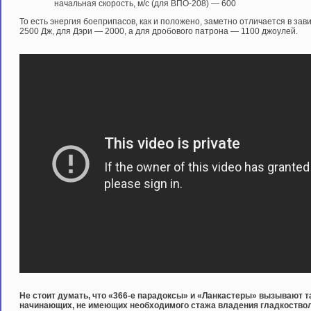
начальная скорость, м/с (для ВПО-208) — 600
То есть энергия боеприпасов, как и положено, заметно отличается в зав
2500 Дж, для Дэри — 2000, а для дробового патрона — 1100 джоулей.
Не стоит думать, что «366-е парадоксы» и «Ланкастеры» вызывают 
начинающих, не имеющих необходимого стажа владения гладкостволо