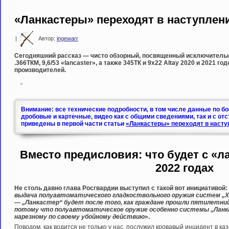
«Ланкастеры» переходят в наступлени
|
Автор:
ingewarr
Сегодняшний рассказ — чисто обзорный, посвященный исключитель
.366ТКМ, 9,6/53 «lancaster», а также 345ТК и 9х22 Altay 2020 и 2021 г
производителей.
Внимание: все технические подробности, в том числе данные по б
дробовые и картечные, видео как с общими сведениями, так и с от
приведены в первой части статьи
«Ланкастеры» переходят в насту
Вместо предисловия: что будет с «л
2022 годах
Не столь давно глава Росгвардии выступил с такой вот инициативой:
выдача полуавтоматического гладкоствольного оружия систем „Хат
— „Ланкастер“ будет после того, как граждане прошли пятилетни
потому что полуавтоматическое оружие особенно системы „Ланк
нарезному по своему убойному действию
».
Поводом, как водится не только у нас, послужил кровавый инцидент в ка