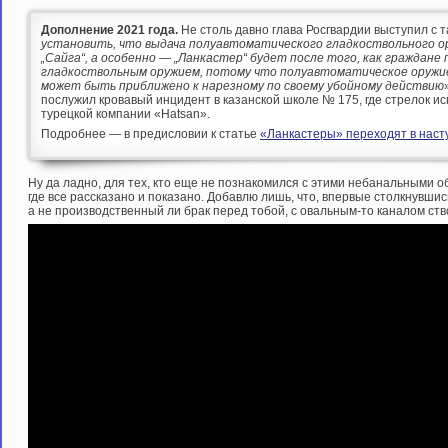
Дополнение 2021 года.
Не столь давно глава Росгвардии выступил с т
установить, что выдача полуавтоматического гладкоствольного ор
„Сайга“, а особенно — „Ланкастер“ будет после того, как граждане
гладкоствольным оружием, потому что полуавтоматическое оружи
может быть приближено к нарезному по своему убойному действию
послужил кровавый инцидент в казанской школе № 175, где стрелок ис
турецкой компании «Hatsan».
Подробнее — в предисловии к статье
«Ланкастеры» переходят в насту
Ну да ладно, для тех, кто еще не познакомился с этими небанальными 
где все рассказано и показано. Добавлю лишь, что, впервые столкнувш
а не производственный ли брак перед тобой, с овальным-то каналом ст