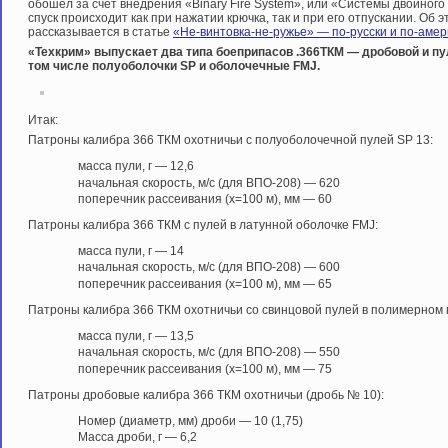
обошел за счет внедрения «Binary Fire System», или «Системы двойного 
спуск происходит как при нажатии крючка, так и при его отпускании. Об 
рассказывается в статье
«Не-винтовка-не-ружье» — по-русски и по-амер
«Техкрим» выпускает два типа боеприпасов .366ТКМ — дробовой и пу
том числе полуоболочки SP и оболочечные FMJ.
Итак:
Патроны калибра 366 ТКМ охотничьи с полуоболочечной пулей SP 13:
масса пули, г — 12,6
начальная скорость, м/с (для ВПО-208) — 620
поперечник рассеивания (х=100 м), мм — 60
Патроны калибра 366 ТКМ с пулей в латунной оболочке FMJ:
масса пули, г — 14
начальная скорость, м/с (для ВПО-208) — 600
поперечник рассеивания (х=100 м), мм — 65
Патроны калибра 366 ТКМ охотничьи со свинцовой пулей в полимерном 
масса пули, г — 13,5
начальная скорость, м/с (для ВПО-208) — 550
поперечник рассеивания (х=100 м), мм — 75
Патроны дробовые калибра 366 ТКМ охотничьи (дробь № 10):
Номер (диаметр, мм) дроби — 10 (1,75)
Масса дроби, г — 6,2