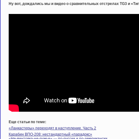
Ну вот, дождались мы и видео о сравнительных отстрелах TG3 и «Ти
Еще статьи по теме:
«Ланкастеры» переходят в наступление. Часть 2
Карабин ВПО-208: нестандартный «парадокс»
«Не-винтовка-не-ружье» — по-русски и по-американски