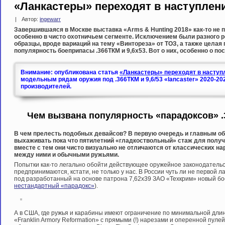
«Ланкастеры» переходят в наступлен
|
Автор:
ingewarr
Завершившаяся в Москве выставка «Arms & Hunting 2018» как-то не п
особенно в чисто охотничьем сегменте. Исключением были разного 
образцы, вроде вариаций на тему «Винтореза» от ТОЗ, а также целая
популярность боеприпасы .366ТКМ и 9,6х53. Вот о них, особенно о по
Внимание: опубликована статья
«Ланкастеры» переходят в наступл
модельным рядам оружия под .366ТКМ и 9,6/53 «lancaster» 2020-20
производителей.
Чем вызвана популярность «парадоксов» .
В чем прелесть подобных девайсов? В первую очередь и главным об
выхаживать пока что пятилетний «гладкоствольный» стаж для получе
вместе с тем они чисто визуально не отличаются от классических на
между ними и обычными ружьями.
Попытки как-то легально обойти действующее оружейное законодательс
предпринимаются, кстати, не только у нас. В России чуть ли не первой л
под разработанный на основе патрона 7,62х39 ЗАО «Техкрим» новый бо
нестандартный «парадокс»
).
А в США, где ружья и карабины имеют ограничение по минимальной дли
«Franklin Armory Reformation» с прямыми (!) нарезами и оперенной пуле