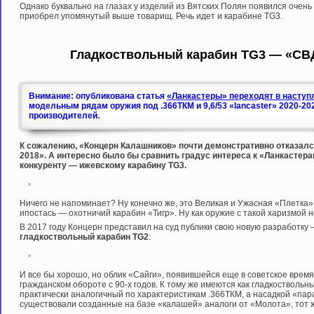
Однако буквально на глазах у изделий из Вятских Полян появился очень
приобрел упомянутый выше товарищ. Речь идет и карабине TG3.
Гладкоствольный карабин TG3 — «СВ
Внимание: опубликована статья
«Ланкастеры» переходят в наступл
модельным рядам оружия под .366ТКМ и 9,6/53 «lancaster» 2020-20
производителей.
К сожалению, «Концерн Калашников» почти демонстративно отказался
2018». А интересно было бы сравнить градус интереса к «Ланкастера
конкуренту — ижевскому карабину TG3.
Ничего не напоминает? Ну конечно же, это Великая и Ужасная «Плетка»,
ипостась — охотничий карабин «Тигр». Ну как оружие с такой харизмой 
В 2017 году Концерн представил на суд публики свою новую разработку
гладкоствольный карабин TG2
:
И все бы хорошо, но облик «Сайги», появившейся еще в советское время
гражданском обороте с 90-х годов. К тому же имеются как гладкоствольны
практически аналогичный по характеристикам .366ТКМ, а насадкой «пар
существовали созданные на базе «калашей» аналоги от «Молота», тот 