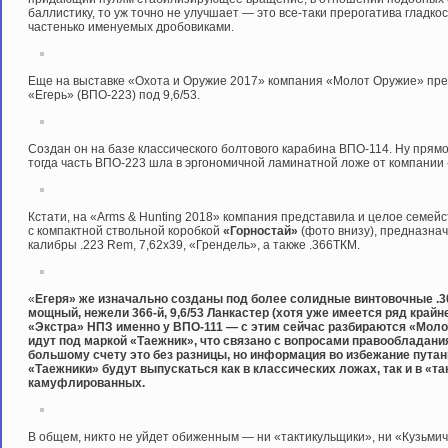
баллистику, то уж точно не улучшает — это все-таки прерогатива гладко
частенько именуемых дробовиками.
Еще на выставке «Охота и Оружие 2017» компания «Молот Оружие» пре
«Егерь» (ВПО-223) под 9,6/53.
Создан он на базе классического болтового карабина ВПО-114. Ну прямо 
тогда часть ВПО-223 шла в эргономичной ламинатной ложе от компании 
Кстати, на «Arms & Hunting 2018» компания представила и целое семейс
с компактной ствольной коробкой
«Горностай»
(фото внизу), предназна
калибры .223 Rem, 7,62х39, «Грендель», а также .366ТКМ.
«
Егеря» же изначально созданы под более солидные винтовочные .308W
мощный, нежели 366-й, 9,6/53 Ланкастер (хотя уже имеется ряд край
«Экстра» НПЗ именно у ВПО-111 — с этим сейчас разбираются «Молот
идут под маркой «Таежник», что связано с вопросами правообладания,
большому счету это без разницы, но информация во избежание путани
«Таежники» будут выпускаться как в классических ложах, так и в «та
камуфлированных.
В общем, никто не уйдет обиженным — ни «тактикульщики», ни «Кузьмичи