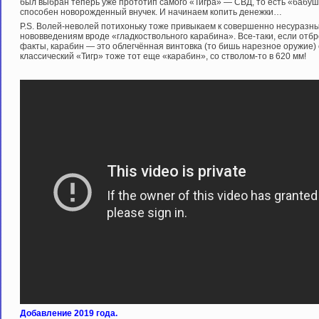
был выбран теперь уже прототип самого «Тигра» — СВД, то есть «бабушка
способен новорожденный внучек. И начинаем копить денежки…
P.S. Волей-неволей потихоньку тоже привыкаем к совершенно несуразн
нововведениям вроде «гладкоствольного карабина». Все-таки, если отб
факты, карабин — это облегчённая винтовка (то бишь нарезное оружие) 
классический «Тигр» тоже тот еще «карабин», со стволом-то в 620 мм!
Добавление 2019 года.