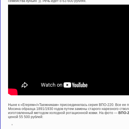
семейства куньих :)). Речь идет о 63 600 рублях.
Ныне к «Егерям»/»Таежникам» присоединилась серия ВПО-220. Все ее п
Мосина образца 1891/1930 годов путем замены старого нарезного ствол
изготовленный методом холодной ротационной ковки. На фото —
ВПО-
ценой 55 500 рублей: