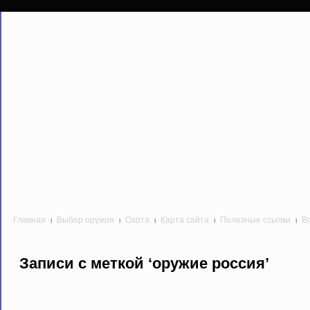
Главная
Выбор оружия
Охота
Карта сайта
Полезные ссылки
В
Записи с меткой ‘оружие россия’