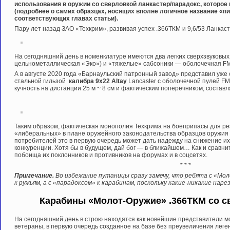
использования в оружии со сверловкой ланкастер/парадокс, которое
(подробнее о самих образцах, носящих вполне логичное название «пи
соответствующих главах статьи).
Пару лет назад ЗАО «Техкрим», развивая успех .366ТКМ и 9,6/53 Ланкас
На сегодняшний день в номенклатуре имеются два легких сверхзвуковых
цельнометаллическая «Эко») и «тяжелые» сабсоники — оболочечная FMJ
А в августе 2020 года «Барнаульский патронный завод» представил уж
стальной гильзой
калибра 9х22 Altay
Lancaster с оболочечной пулей FMJ 
кучность на дистанции 25 м ~ 8 см и фактическим поперечником, состав
Таким образом, фактическая монополия Техкрима на боеприпасы для р
«либеральных» в плане оружейного законодательства образцов оружия о
потребителей это в первую очередь может дать надежду на снижение и
конкуренции. Хотя бы в будущем, дай бог — в ближайшем… Как и сравни
побоища их поклонников и противников на форумах и в соцсетях.
* * *
Примечание.
Во избежание путаницы сразу замечу, что ребята с «Мо
к ружьям, а с «парадоксом» к карабинам, поскольку какие-никакие на
Карабины «Молот-Оружие» .366ТКМ со с
На сегодняшний день в строю находятся как новейшие представители м
ветераны, в первую очередь созданное на базе без преувеличения лег