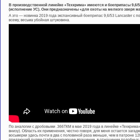
В производственной линейке «Техкрима» имеются и боеприпасы 9,6/
(исполнение УС). Они предназначены «для охоты на мелкого зверя ма
А это — новинка 2019 года экспансивный боеприпас 9,6/53 Lancaster с 
всему, весьма убойная штуковина.
По аналогии с дробовыми .366ТКМ в мае 2019 года в линейке «Техкрима»
внизу). Область их применения, честно говоря, для меня остается загадк
восьмерки здесь почти в два с половиной раза меньше, чем в патроне 12
придающий пулям стабилизирующее вращение, в отношении подобных с