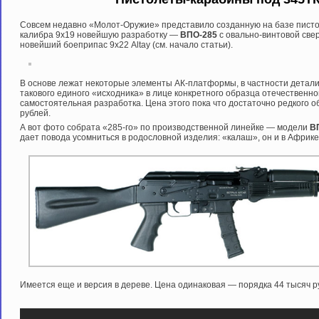
Совсем недавно «Молот-Оружие» представило созданную на базе писто
калибра 9х19 новейшую разработку —
ВПО-285
с овально-винтовой све
новейший боеприпас 9х22 Altay (см. начало статьи).
В основе лежат некоторые элементы АК-платформы, в частности детали
такового единого «исходника» в лице конкретного образца отечественной
самостоятельная разработка. Цена этого пока что достаточно редкого о
рублей.
А вот фото собрата «285-го» по производственной линейке — модели
ВП
дает повода усомниться в родословной изделия: «калаш», он и в Афри
Имеется еще и версия в дереве. Цена одинаковая — порядка 44 тысяч р