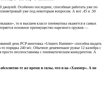
0 джоулей. Особенно последние, способные работать уже по
иллиметровый уже под некоторым вопросом. А вот .45 и .50
мелкашки», то в высшем классе пневматика окажется в самых
 — теряется основное преимущество нарезного оружия —
одняшний день PCP-винтовка «Umarex Hammer» способна выдать
-то порядка 240 м/с. Обычное дешевенькое ружье 12 калибра с
ия просто несопоставимы с пневматическим конкурентом. А
абсолютно те же время и силы, что и на «Хаммер». А по