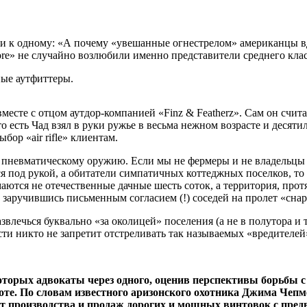
ти к одному: «А почему «увешанные огнестрелом» американцы 
Bore» не случайно возлюбили именно представители среднего клас
ные аутфиттеры.
месте с отцом аутдор-компанией «Finz & Featherz». Сам он сч
есть Чад взял в руки ружье в весьма нежном возрасте и десятиле
бор «air rifle» клиентам.
и пневматическому оружию. Если мы не фермеры и не владельцы 
тся под рукой, а обитатели симпатичных коттеджных поселков, то
маются не отечественные дачные шесть соток, а территория, прот
и, заручившись письменным согласием (!) соседей на пролет «сна
лечься буквально «за околицей» поселения (а не в полутора и т
ти никто не запретит отстреливать так называемых «вредителей»
которых адвокаты через одного, оценив перспективы борьбы 
оте. По словам известного аризонского охотника Джима Чепме
т производства и продаж дорогих и мощных винтовок с пред