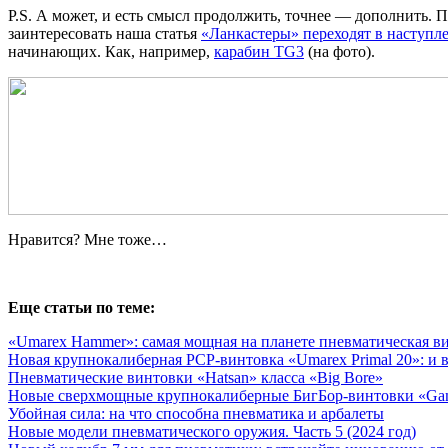
P.S. А может, и есть смысл продолжить, точнее — дополнить. 
заинтересовать наша статья
«Ланкастеры» переходят в наступл
начинающих. Как, например,
карабин TG3
(на фото).
Нравится? Мне тоже…
Еще статьи по теме:
«Umarex Hammer»: самая мощная на планете пневматическая в
Новая крупнокалиберная PCP-винтовка «Umarex Primal 20»: и в
Пневматические винтовки «Hatsan» класса «Big Bore»
Новые сверхмощные крупнокалиберные БигБор-винтовки «G
Убойная сила: на что способна пневматика и арбалеты
Новые модели пневматического оружия. Часть 5 (2024 год)