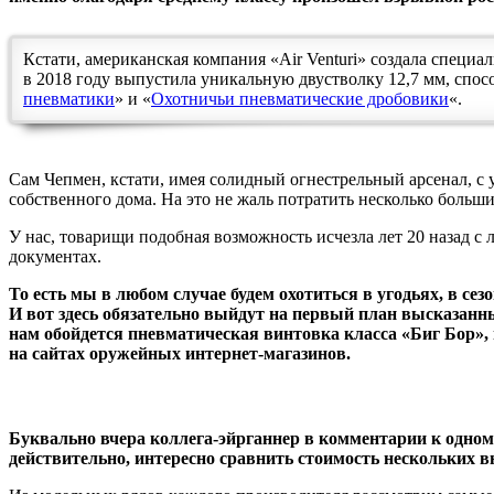
Кстати, американская компания «Air Venturi» создала специа
в 2018 году выпустила уникальную двустволку 12,7 мм, спос
пневматики
» и «
Охотничьи пневматические дробовики
«.
Сам Чепмен, кстати, имея солидный огнестрельный арсенал, с 
собственного дома. На это не жаль потратить несколько большие
У нас, товарищи подобная возможность исчезла лет 20 назад с
документах.
То есть мы в любом случае будем охотиться в угодьях, в се
И вот здесь обязательно выйдут на первый план высказанны
нам обойдется пневматическая винтовка класса «Биг Бор»,
на сайтах оружейных интернет-магазинов.
Буквально вчера коллега-эйрганнер в комментарии к одному 
действительно, интересно сравнить стоимость нескольких в