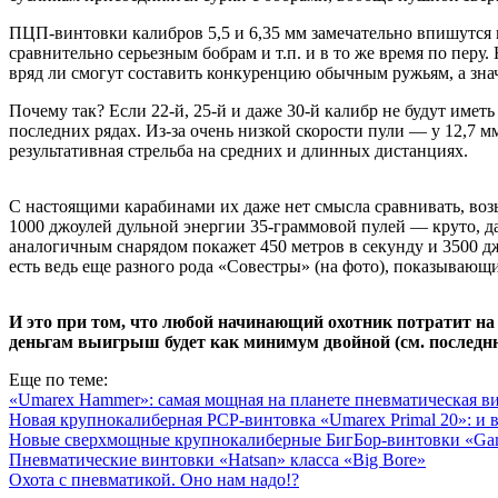
ПЦП-винтовки калибров 5,5 и 6,35 мм замечательно впишутся 
сравнительно серьезным бобрам и т.п. и в то же время по перу
вряд ли смогут составить конкуренцию обычным ружьям, а знач
Почему так? Если 22-й, 25-й и даже 30-й калибр не будут име
последних рядах. Из-за очень низкой скорости пули — у 12,7 м
результативная стрельба на средних и длинных дистанциях.
С настоящими карабинами их даже нет смысла сравнивать, во
1000 джоулей дульной энергии 35-граммовой пулей — круто, даж
аналогичным снарядом покажет 450 метров в секунду и 3500 
есть ведь еще разного рода «Совестры» (на фото), показывающ
И это при том, что любой начинающий охотник потратит на
деньгам выигрыш будет как минимум двойной (см. последню
Еще по теме:
«Umarex Hammer»: самая мощная на планете пневматическая в
Новая крупнокалиберная PCP-винтовка «Umarex Primal 20»: и в
Новые сверхмощные крупнокалиберные БигБор-винтовки «G
Пневматические винтовки «Hatsan» класса «Big Bore»
Охота с пневматикой. Оно нам надо!?