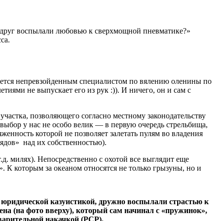
вдруг воспылали любовью к сверхмощной пневматике?»
са.
итается непревзойденным специалистом по вялению оленины по
тиями не выпускает его из рук :)). И ничего, он и сам с
участка, позволяющего согласно местному законодательству
 выбор у нас не особо велик — в первую очередь стрельбища,
яженность которой не позволяет залетать пулям во владения
рядов» над их собственностью).
.д. милях). Непосредственно с охотой все выглядит еще
. К которым за океаном относятся не только грызуны, но и
с юридической казуистикой, дружно воспылали страстью к
на (на фото вверху), который сам начинал с «пружинок»,
варительной накачкой (PCP).