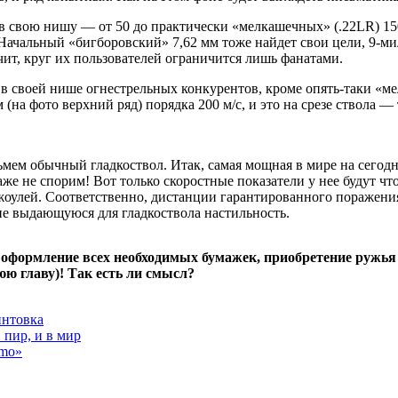
в свою нишу — от 50 до практически «мелкашечных» (.22LR) 15
. Начальный «бигборовский» 7,62 мм тоже найдет свои цели, 9-м
ит, круг их пользователей ограничится лишь фанатами.
ть в своей нише огнестрельных конкурентов, кроме опять-таки «
м (на фото верхний ряд) порядка 200 м/с, и это на срезе ствола
зьмем обычный гладкоствол. Итак, самая мощная в мире на сег
е не спорим! Вот только скоростные показатели у нее будут что
джоулей. Соответственно, дистанции гарантированного поражен
ие выдающуюся для гладкоствола настильность.
 оформление всех необходимых бумажек, приобретение ружья 
ю главу)! Так есть ли смысл?
интовка
 пир, и в мир
amo»