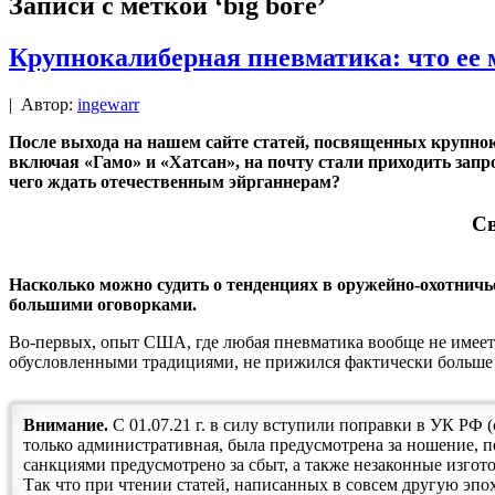
Записи с меткой ‘big bore’
Крупнокалиберная пневматика: что ее 
|
Автор:
ingewarr
После выхода на нашем сайте статей, посвященных крупнок
включая «Гамо» и «Хатсан», на почту стали приходить запр
чего ждать отечественным эйрганнерам?
Св
Насколько можно судить о тенденциях в оружейно-охотничь
большими оговорками.
Во-первых, опыт США, где любая пневматика вообще не имеет 
обусловленными традициями, не прижился фактически больше н
Внимание.
С 01.07.21 г. в силу вступили поправки в УК РФ 
только административная, была предусмотрена за ношение, п
санкциями предусмотрено за сбыт, а также незаконные изгот
Так что при чтении статей, написанных в совсем другую эпох