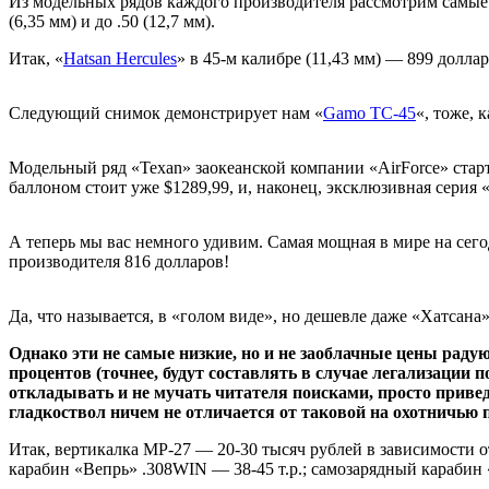
Из модельных рядов каждого производителя рассмотрим самые м
(6,35 мм) и до .50 (12,7 мм).
Итак, «
Hatsan Hercules
» в 45-м калибре (11,43 мм) — 899 доллар
Следующий снимок демонстрирует нам «
Gamo TC-45
«, тоже, 
Модельный ряд «Texan» заокеанской компании «AirForce» старт
баллоном стоит уже $1289,99, и, наконец, эксклюзивная серия
А теперь мы вас немного удивим. Самая мощная в мире на сег
производителя 816 долларов!
Да, что называется, в «голом виде», но дешевле даже «Хатсана»
Однако эти не самые низкие, но и не заоблачные цены раду
процентов (точнее, будут составлять в случае легализации 
откладывать и не мучать читателя поисками, просто приве
гладкоствол ничем не отличается от таковой на охотничью 
Итак, вертикалка МР-27 — 20-30 тысяч рублей в зависимости о
карабин «Вепрь» .308WIN — 38-45 т.р.; самозарядный карабин