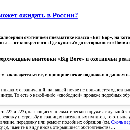
может ожидать в России?
алиберной охотничьей пневматике класса «Биг Бор», на кото
осы — от конкретного «Где купить?» до осторожного «Появит
ерхмощные винтовки «Big Bore» и охотничьи реа
ем законодательстве, в принципе некие подвижки в данном н
никаких ограничений, на нашей почве не приживется однозначн
игде. То есть о какой-либо «свободной» продаже подобных обра
(ст. 222 и 223), касающиеся пневматического оружия с дульной 
еревозку и стрельбу в границах населенных пунктов, то отныне
овление, переделку или ремонт подобных образцов (см.
Сколь ве
у :)), имейте в виду вновь открывшиеся обстоятельства…