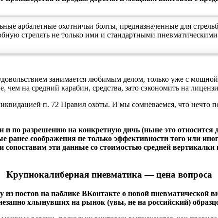
льные арбалетные охотничьи болты, предназначенные для стрельб
обную стрелять не только ими и стандартными пневматическими 
удовольствием занимается любимым делом, только уже с мощной 
, чем на средний карабин, средства, зато сэкономить на лицензия
 ликвидацией п. 72 Правил охоты. И мы сомневаемся, что нечто 
зон и по разрешению на конкретную дичь (ныне это относится 
е ранее соображения не только эффективности того или иного
 и сопоставим эти данные со стоимостью средней вертикалки
Крупнокалиберная пневматика — цена вопроса
из постов на паблике ВКонтакте о новой пневматической винт
незапно хлынувших на рынок (увы, не на российский) образц