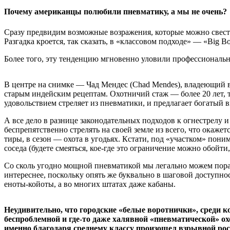
Почему американцы полюбили пневматику, а мы не очень?
Сразу предвидим возможные возражения, которые можно свес
Разгадка кроется, так сказать, в «классовом подходе» — «Big 
Более того, эту тенденцию мгновенно уловили профессиональ
В центре на снимке — Чад Мендес (Chad Mendes), владеющий в
старым индейским рецептам. Охотничий стаж — более 20 лет, то 
удовольствием стреляет из пневматики, и предлагает богатый вы
А все дело в разнице законодательных подходов к огнестрелу 
беспрепятственно стрелять на своей земле из всего, что окаже
тиры, в сезон — охота в угодьях. Кстати, под «участком» пони
соседа (будете смеяться, кое-где это ограничение можно обойт
Со сколь угодно мощной пневматикой мы легально можем поразв
интереснее, поскольку опять же буквально в шаговой доступнос
еноты-койоты, а во многих штатах даже кабаны.
Неудивительно, что городские «белые воротнички», среди 
беспроблемной и где-то даже халявной «пневматической» ох
именно благодаря среднему классу произошел взрывной рос