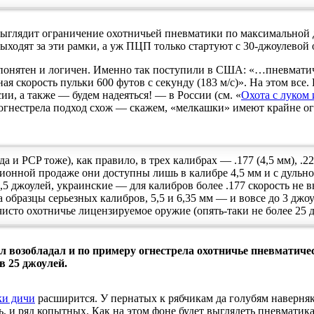
выглядит ограничение охотничьей пневматики по максимальной д
одят за эти рамки, а уж ПЦП только стартуют с 30-джоулевой 
онятен и логичен. Именно так поступили в США: «…пневматиче
ая скорость пульки 600 футов с секунду (183 м/с)». На этом все
сии, а также — будем надеяться! — в России (см. «
Охота с луком
 огнестрела подход схож — скажем, «мелкашки» имеют крайне о
CP тоже), как правило, в трех калибрах — .177 (4,5 мм), .22 (5
ионной продаже они доступны лишь в калибре 4,5 мм и с дульно
джоулей, украинские — для калибров более .177 скорость не выше
а образцы серьезных калибров, 5,5 и 6,35 мм — и вовсе до 3 джо
исто охотничье лицензируемое оружие (опять-таки не более 25 д
л возобладал и по примеру огнестрела охотничье пневматиче
в 25 джоулей.
ки дичи
расширится. У пернатых к рябчикам да голубям наверняк
, и ряд копытных. Как на этом фоне будет выглядеть пневматика