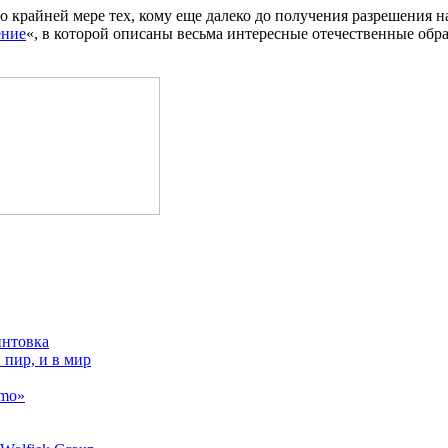
По крайней мере тех, кому еще далеко до получения разрешения 
ение
«, в которой описаны весьма интересные отечественные обр
интовка
 пир, и в мир
amo»