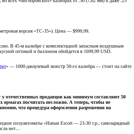
о всех «бигборовских» калибрах от .30 (7,62 мм) и даже .25
иметровая версия «TC-35»). Цена — $999,99.
ерсию. В 45-м калибре с комплектацией запасным воздушным
окусной оптикой и баллоном обойдется в 1699,99 USD.
mer
» — 1000-джоулевый монстр 50-го калибра — стоит на сайте
рт у отечественных продавцов как минимум составляют 50
х ормагах посчитать несложно. А теперь, чтобы не
Напомню, что процедура оформления разрешения на
ецкие полуавтоматы «Hatsan Escort — 23-30 т.р.; самозарядный
мысла нет…