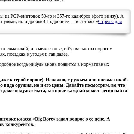
ы из PCP-винтовок 50-го и 357-го калибров (фото внизу). А
пулями, но и дробью! Подробнее — в статьях «
Стрелы для
пневматикой, и в межсезонье, и буквально за порогом
х, поездках в угодья и так далее.
подобное когда-нибудь вновь появится в нормативных
даже к серой вороне). Неважно, с ружьем или пневматикой.
 вида оружия, но и его цены. Давайте посмотрим, во что
 и даже полуавтомата, которые каждый может легко найти
овке класса «Big Bore» задал вопрос о ее цене. А
ов-конкурентов.