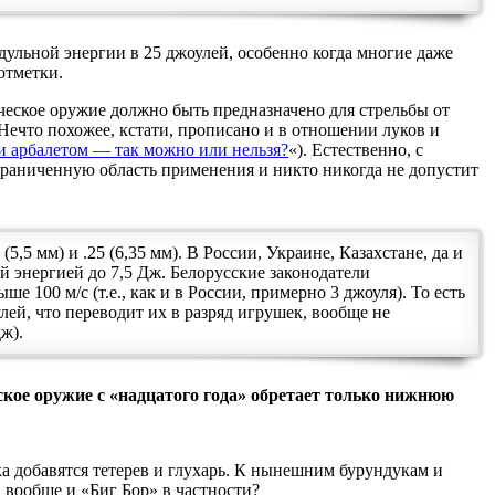
ульной энергии в 25 джоулей, особенно когда многие даже
отметки.
ское оружие должно быть предназначено для стрельбы от
. Нечто похожее, кстати, прописано и в отношении луков и
 и арбалетом — так можно или нельзя?
«). Естественно, с
граниченную область применения и никто никогда не допустит
,5 мм) и .25 (6,35 мм). В России, Украине, Казахстане, да и
й энергией до 7,5 Дж. Белорусские законодатели
 100 м/с (т.е., как и в России, примерно 3 джоуля). То есть
улей, что переводит их в разряд игрушек, вообще не
ж).
ское оружие с «надцатого года» обретает только нижнюю
а добавятся тетерев и глухарь. К нынешним бурундукам и
 вообще и «Биг Бор» в частности?