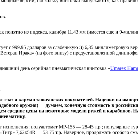
ощные версии, поскольку винтовки выпускаются, как правило, в
ов:
как понятно из индекса, калибра 11,43 мм (имеется еще и 9-милл
ует с 999,95 долларов за слабенькую :)) 6,35-миллиметровую в
 «Ветеран Ирака» (на фото внизу) с предустановленной длинноф
одняшний день серийная пневматическая винтовка «
Umarex Ham
.
ют глаз и карман заокеанских покупателей. Наценки на импо
подобного оружия) — думаем, конечную стоимость в российски
дем средние цены на некоторые модели ружей и карабинов. 
пневматику.
т исполнения; полуавтомат МР-155 — 28-45 т.р.; популярные тур
 «Тигр» 7,62х54R — 53-75 т.р. Наверное, продолжать особого с