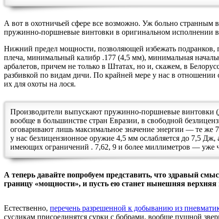
А вот в охотничьей сфере все возможно. Уж больно странным 
пружинно-поршневые винтовки в оригинальном исполнении вых
Нижний предел мощности, позволяющей избежать подранков, п
плеча, минимальный калибр .177 (4,5 мм), минимальная начальн
арбалетов, причем не только в Штатах, но и, скажем, в Белорус
разбивкой по видам дичи. По крайней мере у нас в отношении
их для охоты на лося.
Производители выпускают пружинно-поршневые винтовки (да и P
вообще в большинстве стран Евразии, в свободной безлиценз
оговаривают лишь максимальное значение энергии — те же 7,5 
у нас безлицензионное оружие 4,5 мм ослабляется до 7,5 Дж, 
имеющих ограничений . 7,62, 9 и более миллиметров — уже ч
А теперь давайте попробуем представить, что здравый смыс
границу «мощности», и пусть ею станет нынешняя верхняя 
Естественно,
перечень разрешенной к добыванию из пневмати
сусликам присоединятся сурки с бобрами, вообще пушной зверь