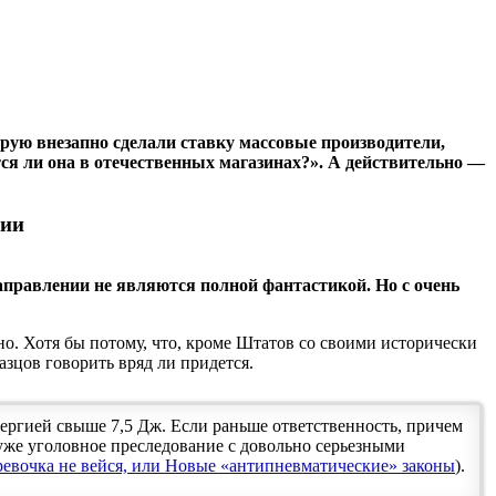
рую внезапно сделали ставку массовые производители,
ся ли она в отечественных магазинах?». А действительно —
лии
аправлении не являются полной фантастикой. Но с очень
о. Хотя бы потому, что, кроме Штатов со своими исторически
зцов говорить вряд ли придется.
энергией свыше 7,5 Дж. Если раньше ответственность, причем
 уже уголовное преследование с довольно серьезными
ревочка не вейся, или Новые «антипневматические» законы
).