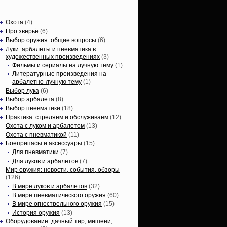
Статьи, обзоры
Охота
(4)
Про зверьё
(6)
Выбор оружия: общие вопросы
(6)
Луки. арбалеты и пневматика в
художественных произведениях
(3)
Фильмы и сериалы на лучную тему
(1)
Литературные произведения на
арбалетно-лучную тему
(1)
Выбор лука
(6)
Выбор арбалета
(8)
Выбор пневматики
(18)
Практика: стреляем и обслуживаем
(12)
Охота с луком и арбалетом
(13)
Охота с пневматикой
(11)
Боеприпасы и аксессуары
(15)
Для пневматики
(7)
Для луков и арбалетов
(7)
Мир оружия: новости, события, обзоры
(126)
В мире луков и арбалетов
(32)
В мире пневматического оружия
(60)
В мире огнестрельного оружия
(15)
История оружия
(13)
Оборудование: дачный тир, мишени,