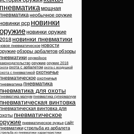
пневматика
мощная
пневматика
необычное оружие
новинки
новинки pcp
оружие
новинки оружие
новинки пневматики
2018
новости
новое пневматическое
обзоры
оружие
обзоры арбалетов
пневматики
оружейное
оружие
законодательство
оружие 2018
охота с арбалетом
охота
охота с воздушкой
охотничье
охота с пневматикой
пневматическое
охотничья
пневматика
пневматика
пневматика для охоты
пневматика магнум
пневматика супермагнум
пневматическая винтовка
пневматическая винтовка для
пневматическое
охоты
оружие
сайт
пневматическое ружье
пневматики
стрельба из арбалета
стрельба из пневматики
характеристики