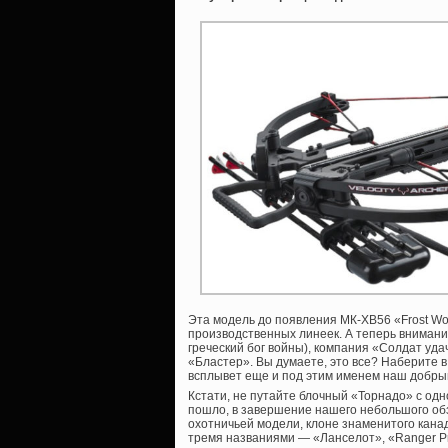
Эта модель до появления МК-XB56 «Frost Wol
производственных линеек. А теперь внимание
греческий бог войны), компания «Солдат уд
«Бластер». Вы думаете, это все? Наберите в
всплывет еще и под этим именем наш добры
Кстати, не путайте блочный «Торнадо» с од
пошло, в завершение нашего небольшого обз
охотничьей модели, клоне знаменитого канад
тремя названиями — «Ланселот», «Ranger Pr