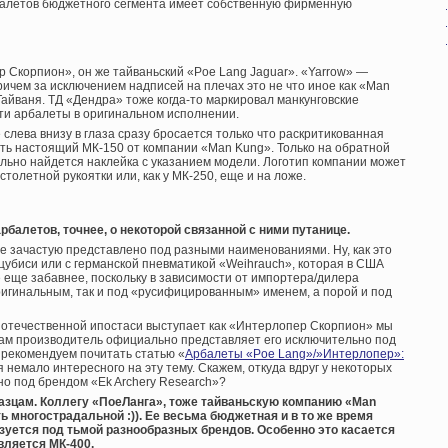
балетов бюджетного сегмента имеет собственную фирменную
 Скорпион», он же тайваньский «Poe Lang Jaguar». «Yarrow» —
ичем за исключением надписей на плечах это не что иное как «Man
айваня. ТД «Дендра» тоже когда-то маркировал манкунговские
ти арбалеты в оригинальном исполнении.
 слева внизу в глаза сразу бросается только что раскритикованная
сть настоящий МК-150 от компании «Man Kung». Только на обратной
льно найдется наклейка с указанием модели. Логотип компании может
толетной рукоятки или, как у МК-250, еще и на ложе.
рбалетов, точнее, о некоторой связанной с ними путанице.
ие зачастую представлено под разными наименованиями. Ну, как это
убиси или с германской пневматикой «Weihrauch», которая в США
 еще забавнее, поскольку в зависимости от импортера/дилера
игинальным, так и под «русифицированным» именем, а порой и под
в отечественной ипостаси выступает как «Интерлопер Скорпион» мы
сам производитель официально представляет его исключительно под
рекомендуем почитать статью «
Арбалеты «Poe Lang»/»Интерлопер»:
я немало интересного на эту тему. Скажем, откуда вдруг у некоторых
но под брендом «Ek Archery Research»?
азцам. Коллегу «ПоеЛанга», тоже тайваньскую компанию «Man
 многострадальной :)). Ее весьма бюджетная и в то же время
зуется под тьмой разнообразных брендов. Особенно это касается
вляется МК-400.