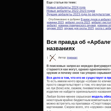
Еще статьи по теме:
Новые арбалеты 2024 года
Новые арбалеты 2022-2023 годов
Лучшие арбалеты 2023 года по результатам
Опубликовано в рубрике
В мире луков и арбалет
новинки 2023
,
арбалет охота 2023
,
арбалет пистол
арбалет
,
новинки гражданского оружия
,
новинки о
оружие 2023
,
оружие для охоты 2023
,
охота с арб
Вся правда об «Арбале
названиях
|
Автор:
ingewarr
В поисковых запросах нередко фигурирует 
стараются как могут, однако однозначного о
оружие и почему оное так упорно скрывают
Все дело в том, что его не существует в пр
То есть имеем нечто вроде «собаки по кличке
просто свидетельствует о том, что внутри н
не лук (bow) или, скажем, пневматическая винт
изделии не найдете оригинального названия 
Любая более-менее серьезная
модель обяз
некоторым крайне бюджетным компактным об
можно встретить на прилавках «Спорттоваров
картинками. Скорее всего, это «оружие» ока