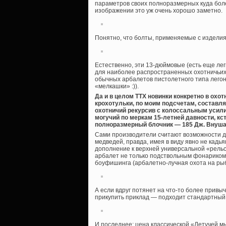
параметров своих полноразмерных куда бол
изображении это уж очень хорошо заметно.
Понятно, что болты, применяемые с издели
Естественно, эти 13-дюймовые (есть еще лег
для наиболее распространенных охотничьих 
обычных арбалетов пистолетного типа легон
«мелкашки» :)).
Да и в целом ТТХ новинки конкретно в охо
крохотульки, по моим подсчетам, составляе
охотничий рекурсив с колоссальным усили
могучий по меркам 15-летней давности, кс
полноразмерный блочник — 185 Дж. Внушае
Сами производители считают возможности д
медведей, правда, имея в виду явно не кадьяк
дополнение к верхней универсальной «рельс
арбалет не только подствольным фонариком,
боуфишинга (арбалетно-лучная охота на рыбу
А если вдруг потянет на что-то более привы
прикупить приклад — подходит стандартный 
И последнее: цена классической «Летучей мы