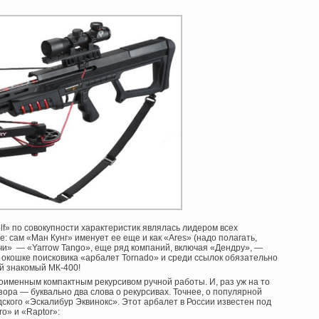
f» по совокупности характеристик являлась лидером всех
: сам «Ман Кунг» именует ее еще и как «Ares» (надо полагать,
ачи» — «Yarrow Tango», еще ряд компаний, включая «Дендру», —
 окошке поисковика «арбалет Tornado» и среди ссылок обязательно
й знакомый МК-400!
ноименным компактным рекурсивом ручной работы. И, раз уж на то
ора — буквально два слова о рекурсивах. Точнее, о популярной
ского «Эскалибур Эквинокс». Этот арбалет в России известен под
o» и «Raptor»: