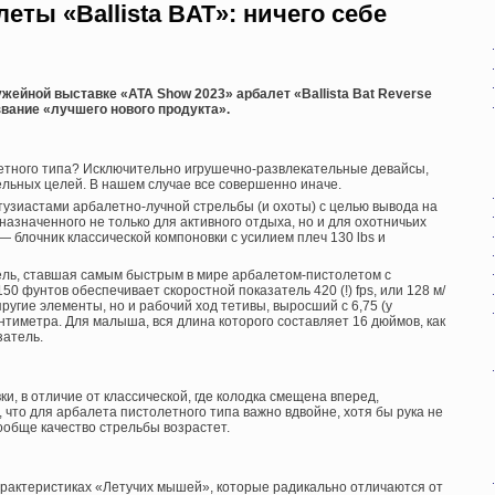
ты «Ballista BAT»: ничего себе
жейной выставке «ATA Show 2023» арбалет «Ballista Bat Reverse
звание «лучшего нового продукта».
етного типа? Исключительно игрушечно-развлекательные девайсы,
льных целей. В нашем случае все совершенно иначе.
тузиастами арбалетно-лучной стрельбы (и охоты) с целью вывода на
азначенного не только для активного отдыха, но и для охотничьих
— блочник классической компоновки с усилием плеч 130 lbs и
ель, ставшая самым быстрым в мире арбалетом-пистолетом с
0 фунтов обеспечивает скоростной показатель 420 (!) fps, или 128 м/
упругие элементы, но и рабочий ход тетивы, выросший с 6,75 (у
антиметра. Для малыша, вся длина которого составляет 16 дюймов, как
затель.
и, в отличие от классической, где колодка смещена вперед,
что для арбалета пистолетного типа важно вдвойне, хотя бы рука не
вообще качество стрельбы возрастет.
арактеристиках «Летучих мышей», которые радикально отличаются от