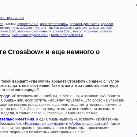
 тестирования
ов
| Метки:
арбалет 2023
,
арбалет crossbow
,
арбалет для охоты
,
арбалет
етного типа
,
арбалет-пистолет
,
выбор арбалета для охоты
,
компактный
ружие 2023
,
новинки охотничьего оружия 2023
,
новости оружие
,
новости
алетом
,
охотничье оружие 2023
|
Комментариев нет »
те Crossbow» и еще немного о
такой вариант: «где купить арбалет Crossbow». Яндекс с Гуглом
твета дать не в состоянии. Так что же это за таинственное чудо-
 от честн
о
го народа?
ироде.
«Crossbow» по-английски, собственно, и означает «Арбалет».
 Собака» или, если хотите, «арбалет Арбалет». Это слово на упаковке
аходится именно представитель данного вида метательного оружия, а
овка (air rifle). И если при покупке вы ни на коробке, ни на самом
модели, а только слово «Crossbow», откажитесь от нее.
ательно имеет имя
, а одна лишь надпись «Crossbow» свойственна
разцам (см. «
Компактный рекурсив
» и «
Арбалет для детей
«). Такие
», они, как правило, упаковываются в блистеры с красочными
жется творением безвестных мастеровых из КНР.