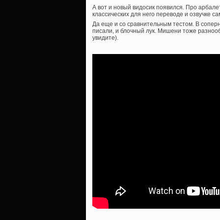
А вот и новый видосик появился. Про арбале
классических для него переводе и озвучке с
Да еще и со сравнительным тестом. В сопер
писали, и блочный лук. Мишени тоже разнооб
увидите).