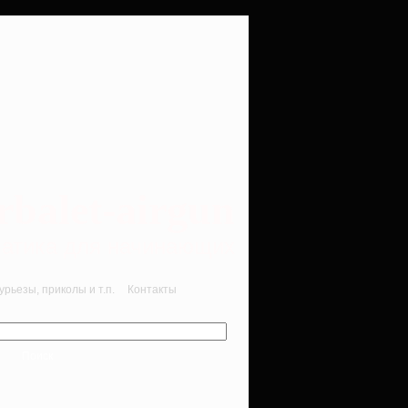
rbalet-airgun
вматика для начинающих
рьезы, приколы и т.п.
Контакты