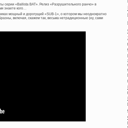
ты серии «Ballista BAT». Релиз «Разрушительного ранчо» в
ами знаете кого…
никах мощный и дорогущий «SUB-1», о котором мы неоднократно
разны, включая, скажем так, весьма нетрадиционные (ну, сами