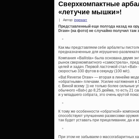
Сверхкомпактные арбале
«летучие мышки»!
|
Автор:
ingewarr
Представленный еще полгода назад на ору
Draw» (на фото) не случайно получил там 
Как мы представляем себе арбалеты пистол
предназначенные для игрушечно-развлекате
Компания «Ballista» была основана двумя эн
рынок сверхкомпактного «самострела», предн
целей и задач. Первой ласточкой стал «Bat» 
скоростью 330 футов в секунду (100 м/с).
«Bat Reverse Draw» — вторая в линейке мод
«обратными» плечами. Усилие натяжения в 15
с. Виной всему :)) не только более сильные 
обычного «Bat») до 8,25 дюйма, то есть 21 с
и у младшего собрата, это очень крутой пока
К тому же особенности «обратной» компоновк
способствуют улучшению развесовки оружия, 
так будет уставать при прицеливании, да и 
При этом не забываем о массогабаритных х