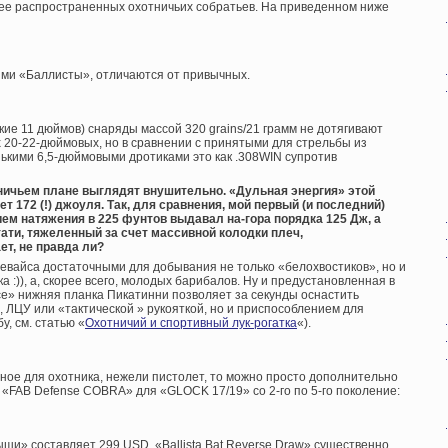
ее распространенных охотничьих собратьев. На приведенном ниже
ями «Баллисты», отличаются от привычных.
кие 11 дюймов) снаряды массой 320 grains/21 грамм не дотягивают
20-22-дюймовых, но в сравнении с принятыми для стрельбы из
ькими 6,5-дюймовыми дротиками это как .308WIN супротив
тничьем плане выглядят внушительно. «Дульная энергия» этой
т 172 (!) джоуля. Так, для сравнения, мой первый (и последний)
ем натяжения в 225 фунтов выдавал на-гора порядка 125 Дж, а
тати, тяжеленный за счет массивной колодки плеч,
т, не правда ли?
евайса достаточными для добывания не только «белохвостиков», но и
а :)), а, скорее всего, молодых барибалов. Ну и предустановленная в
е» нижняя планка Пикатинни позволяет за секунды оснастить
 ЛЦУ или «тактической » рукояткой, но и приспособлением для
, см. статью «
Охотничий и спортивный лук-рогатка
«).
чное для охотника, нежели пистолет, то можно просто дополнительно
«FAB Defense COBRA» для «GLOCK 17/19» со 2-го по 5-го поколение:
ши» составляет 299 USD, «Ballista Bat Reverse Draw» существенно