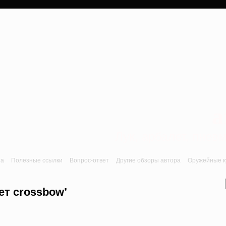
a
Лук, арбалет, пне
та
Полезные ссылки
Вопрос-ответ
Другие обзоры автора
Оружейные ку
ет crossbow’