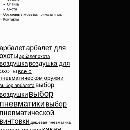
Оптика
Охота
Оружейные курьезы, приколы и т.п.
Контакты
Облако тэгов
арбалет
арбалет для
охоты
арбалет охота
воздушка
воздушка для
охоты
все о
пневматическом оружии
выбор
выбор арбалета
выбор
воздушки
пневматики
выбор
пневматической
винтовки
дешевая пневматика
какая
история оружия