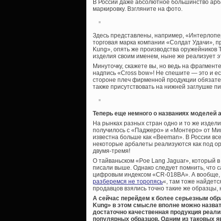
В России даже абсолютное большинство ар
маркировку. Взгляните на фото.
Здесь представлены, например, «Интерлопер
торговая марка компании «Солдат Удачи», пр
Kung», опять же производства оружейников Т
изделия своим именем, ныне же реализует э
Минуточку, скажете вы, но ведь на фрагменте
надпись «Cross bow»! Не спешите — это и е
стороне плеч фирменной продукции обязате
также присутствовать на нижней заглушке пис
Теперь еще немного о названиях моделей а
На рынках разных стран одно и то же издел
получилось с «Паджеро» и «Монтеро» от Миц
известна больше как «Beeman». В России все
некоторые арбалеты реализуются как под ор
двумя-тремя!
О тайваньском «Poe Lang Jaguar», который 
писали выше. Однако следует помнить, что 
цифровым индексом «CR-018BA». А вообще, 
разберемся не торопясь
«, там тоже найдетс
продавцов взялись точно такие же образцы, 
А сейчас перейдем к более серьезным обр
Kung» в этом смысле вполне можно назвать
достаточно качественная продукция реали
популярных образцов. Одним из таковых я