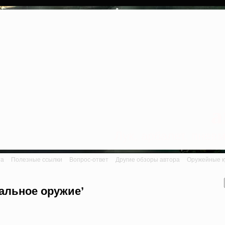
a
Лук, арбалет, пне
та
Полезные ссылки
Вопрос-ответ
Другие обзоры автора
Оружейные ку
иальное оружие’