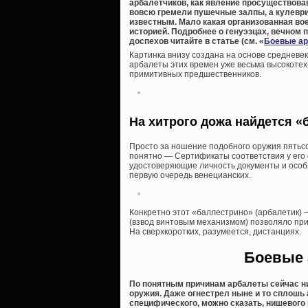
арбалетчиков, как явление просуществовавш
вовсю гремели пушечные залпы, а кулевр
известным. Мало какая организованная во
историей. Подробнее о генуэзцах, вечном 
доспехов читайте в статье (см. «
Боевые арб
Картинка внизу создана на основе средневе
арбалеты этих времен уже весьма высокоте
примитивных предшественников.
На хитрого дожа найдется 
Просто за ношение подобного оружия пятьсо
понятно — Сертификаты соответствия у его о
удостоверяющие личность документы и особы
первую очередь венецианских.
Конкретно этот «баллестрино» (арбалетик) 
(взвод винтовым механизмом) позволяло пр
На сверхкоротких, разумеется, дистанциях.
Боевые 
По понятным причинам арбалеты сейчас ни
оружия. Даже огнестрел ныне и то сплошь
специфического, можно сказать, нишевого