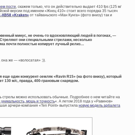
шем посте
, скажем только, что он действительно выдает 410 fps (125 м/
сийской версии под именем «Жнец 410» стоит всего порядка 35 тысяч
-XB58 «Kraken»
от тайваньского «Ман Кунга» (фото внизу) так и
кровенный минус, не очень-то вдохновляющий людей в погонах, —
 Стреляют они специальными стрелами, несколько
ка почти полностью копирует лучный релиз…
 она же — «волосатая» :)).
я еще один конкурент-земляк «Ravin R15» (на фото внизу), который
т 130 м/с, правда, 400-грановым снарядом.
оть стрелы можно использовать обычные. Подробнее о нем читайте на
уникальность, мощь и точность
«. А летом 2018 года у «Равинов»
шая арчери-компания «Ten Point» выпустила
новую модель арбалета