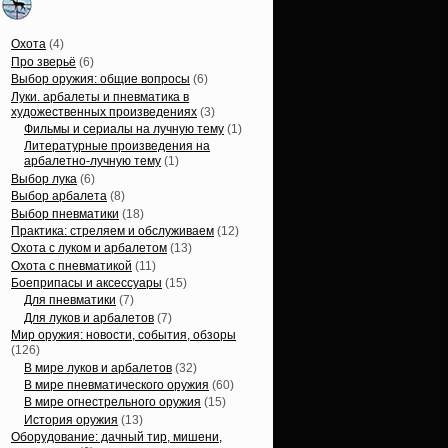
Статьи, обзоры
Охота
(4)
Про зверьё
(6)
Выбор оружия: общие вопросы
(6)
Луки. арбалеты и пневматика в
художественных произведениях
(3)
Фильмы и сериалы на лучную тему
(1)
Литературные произведения на
арбалетно-лучную тему
(1)
Выбор лука
(6)
Выбор арбалета
(8)
Выбор пневматики
(18)
Практика: стреляем и обслуживаем
(12)
Охота с луком и арбалетом
(13)
Охота с пневматикой
(11)
Боеприпасы и аксессуары
(15)
Для пневматики
(7)
Для луков и арбалетов
(7)
Мир оружия: новости, события, обзоры
(126)
В мире луков и арбалетов
(32)
В мире пневматического оружия
(60)
В мире огнестрельного оружия
(15)
История оружия
(13)
Оборудование: дачный тир, мишени,