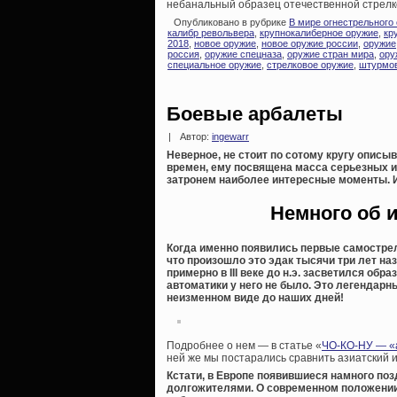
небанальный образец отечественной стрелк
Опубликовано в рубрике
В мире огнестрельного
калибр револьвера
,
крупнокалиберное оружие
,
кр
2018
,
новое оружие
,
новое оружие россии
,
оружие
россия
,
оружие спецназа
,
оружие стран мира
,
ору
специальное оружие
,
стрелковое оружие
,
штурмов
Боевые арбалеты
|
Автор:
ingewarr
Неверное, не стоит по сотому кругу описы
времен, ему посвящена масса серьезных и 
затронем наиболее интересные моменты. 
Немного об 
Когда именно появились первые самострел
что произошло это эдак тысячи три лет наз
примерно в III веке до н.э. засветился об
автоматики у него не было. Это легендарн
неизменном виде до наших дней!
Подробнее о нем — в статье «
ЧО-КО-НУ — «а
ней же мы постарались сравнить азиатский 
Кстати, в Европе появившиеся намного по
долгожителями. О современном положении 