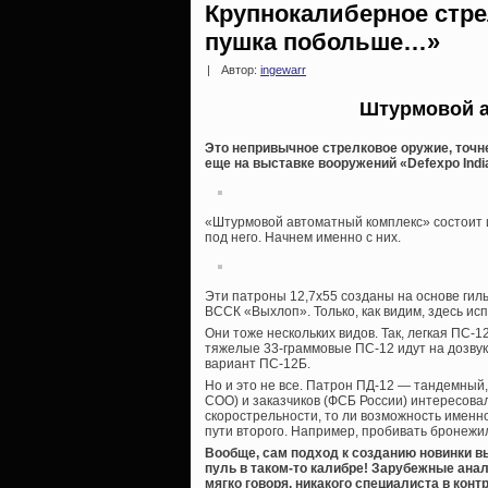
Крупнокалиберное стре
пушка побольше…»
|
Автор:
ingewarr
Штурмовой а
Это непривычное стрелковое оружие, точн
еще на выставке вооружений «Defexpo Indi
«Штурмовой автоматный комплекс» состоит и
под него. Начнем именно с них.
Эти патроны 12,7х55 созданы на основе гил
ВССК «Выхлоп». Только, как видим, здесь ис
Они тоже нескольких видов. Так, легкая ПС-
тяжелые 33-граммовые ПС-12 идут на дозву
вариант ПС-12Б.
Но и это не все. Патрон ПД-12 — тандемный,
СОО) и заказчиков (ФСБ России) интересов
скорострельности, то ли возможность имен
пути второго. Например, пробивать бронежи
Вообще, сам подход к созданию новинки в
пуль в таком-то калибре! Зарубежные ана
мягко говоря, никакого специалиста в конт