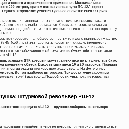
пецифического и ограниченного применения. Максимальная
его 200 метров, причем как раз легкая пуля ПС-12А теряет
 Однако в городских условиях данное свойство снижает риск
а коротких дистанциях), не говоря уж о тяжелых версиях, так это
действительно калибр постарался. К тому же стрелкам зачастую
дящимися под действием наркотических и психотропных препаратов, у
х высях.
ором вся «вооруженная общественность» то и дело принимает участие,
5.45, 5.56 и т.п.) или парочка из «девятки», скажем, Бреннеке (в
 проще, от души настучать ворогу школьной указкой или разок
вращаться к обсуждению сей тематики не будем, ибо черт его знает,
я к АШ-12.
ап, оснащен ДТК, который может заменяться на глушитель, в базе,
од крепление обвеса. Емкость магазинов 10 и 20 патронов. Принцип
ии энергии отдачи при коротком ходе ствола. На фото внизу
ометом. Вот он наиболее интересен. При достаточно скромных
мещает три (!) выстрела. Подробности, увы, пока не известны.
Пушка: штурмовой револьвер РШ-12
ее известном сородиче АШ-12 — крупнокалиберном револьвере
д чудовищные калибры, в мире не новость, причем оно становится все