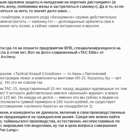
ным оружием защиты и нападения на коротких дистанциях» (в
ь жену, любовника жены и застрелиться самому»). Да и то, если
яться за него, то значит дело швах…
и снайперки, и разного рода «бесшумное» оружие действительно
жем встретить — наконец-то! — долгожданные арбалеты (как и
нения чуть позже, а сейчас самое интересное и вкусное.
йти где-то на планете предприятие ВПК, специализирующееся на
а в этом нет. Вот на фото современный «TAC Elite» от
Archery.
ом: «Tactical Assault Crossbow» — то бишь «Тактический
онструкции лежат и компоненты винтовки AR-15. Казалось бы — вот
. Но это не совсем так.
к TAC-15, представленный 10 лет назад, выдавал чудовищные по тем
 м/с! У которого действительно имелся «военный» вариант, и вовсе
 125 м/с. Он никуда не делся — именно его мы сейчас и видим на
асполагаете суммой примерно в 160 тысяч рублей, не существует
достоверение «зеленого берета» не понадобится :)).
мени, и конкуренты не дремали, включив в свои производственные
но продающиеся на гражданском рынке. Среди них можно найти
 тайваньского производства, естественно, несопоставимые по
 с мировыми топ-моделями, ну так и цена вопроса совершенно
Poe Lang»: