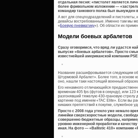
отдельная песня: «пистолет является лич
более фривольном изложении — «застрелит
командир танкового полка был вынужден вз
А вот для спецподразделений и пистолеты, 
девайсы востребованные. Именно там мы мо
«
Боевую пневматику
«). Об области их приме
Модели боевых арбалетов
Сразу оговоримся, что вряд ли удастся на
выпуске «боевых арбалетов». Просто смысл
известнейшей американской компании PSE 
Название расшифровывается следующим образ
Штурмовой Арбалет». Более того, в основе к
оно, нашли таки настоящий военный образец!.
Его ненамного отличающийся предшественни
временам 405 fps (футов в секунду), или 123
разгонявший тяжелую 430-грановую стрелу до
картинке под именем «TAC Elite». Если вы р
никаких препятствий к покупке, служебное у
Просто с 2008 года утекло уже немало вре
линейки сверхскоростные модели, свобод
совершенно бюджетные образцы, например,
уровню инженерной проработки и качеству
иная. На фото — «Ballistic 410» компании «