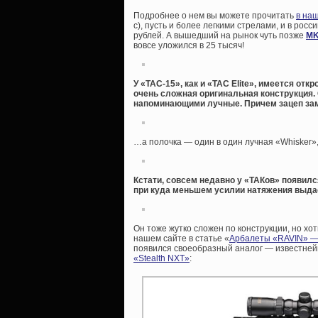
Подробнее о нем вы можете прочитать
в на
с), пусть и более легкими стрелами, и в рос
рублей. А вышедший на рынок чуть позже
MK
вовсе уложился в 25 тысяч!
У «TAC-15», как и «TAC Elite», имеется от
очень сложная оригинальная конструкция.
напоминающими лучные. Причем зацеп зам
…а полочка — один в один лучная «Whisker»,
Кстати, совсем недавно у «ТАКов» появилс
при куда меньшем усилии натяжения выдае
Он тоже жутко сложен по конструкции, но х
нашем сайте в статье «
Арбалеты «RAVIN» — 
появился своеобразный аналог — известней
«Stealth NXT»
: