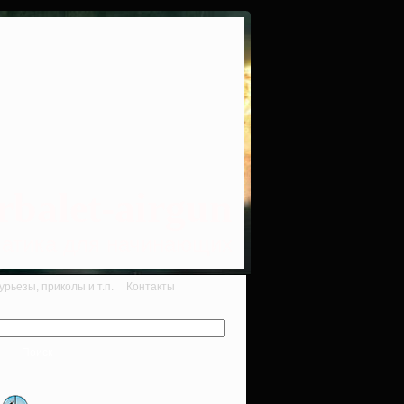
rbalet-airgun
вматика для начинающих
рьезы, приколы и т.п.
Контакты