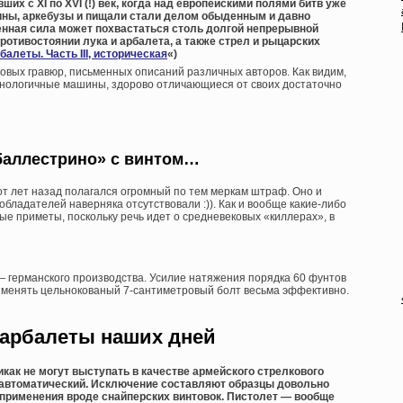
их с XI по XVI (!) век, когда над европейскими полями битв уже
ины, аркебузы и пищали стали делом обыденным и давно
енная сила может похвастаться столь долгой непрерывной
противостоянии лука и арбалета, а также стрел и рыцарских
алеты. Часть III, историческая
«)
ковых гравюр, письменных описаний различных авторов. Как видим,
хнологичные машины, здорово отличающиеся от своих достаточно
«баллестрино» с винтом…
т лет назад полагался огромный по тем меркам штраф. Оно и
бладателей наверняка отсутствовали :)). Как и вообще какие-либо
е приметы, поскольку речь идет о средневековых «киллерах», в
— германского производства. Усилие натяжения порядка 60 фунтов
именять цельнокованый 7-сантиметровый болт весьма эффективно.
арбалеты наших дней
как не могут выступать в качестве армейского стрелкового
 автоматический. Исключение составляют образцы довольно
 применения вроде снайперских винтовок. Пистолет — вообще