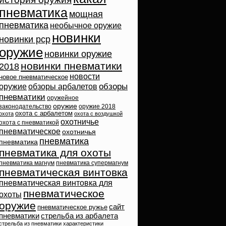
пневматика
мощная
пневматика
необычное оружие
новинки
новинки pcp
оружие
новинки оружие
новинки пневматики
2018
новости
новое пневматическое
обзоры
оружие
обзоры арбалетов
пневматики
оружейное
оружие
законодательство
оружие 2018
охота с арбалетом
охота
охота с воздушкой
охотничье
охота с пневматикой
пневматическое
охотничья
пневматика
пневматика
пневматика для охоты
пневматика магнум
пневматика супермагнум
пневматическая винтовка
пневматическая винтовка для
пневматическое
охоты
оружие
сайт
пневматическое ружье
пневматики
стрельба из арбалета
стрельба из пневматики
характеристики