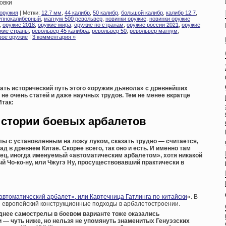
овки
 оружия
| Метки:
12.7 мм
,
44 калибр
,
50 калибр
,
большой калибр
,
калибр 12.7
,
упнокалиберный
,
магнум 500 револьвер
,
новинки оружие
,
новинки оружие
,
оружие 2018
,
оружие мира
,
оружие по странам
,
оружие россии 2021
,
оружие
жие страны
,
револьвер 45 калибра
,
револьвер 50
,
револьвер магнум
,
ое оружие
|
3 комментария »
вать исторический путь этого «оружия дьявола» с древнейших
не очень статей и даже научных трудов. Тем не менее вкратце
Итак:
истории боевых арбалетов
ы с установленным на ложу луком, сказать трудно — считается,
ад в древнем Китае. Скорее всего, так оно и есть. И именно там
разец, иногда именуемый «автоматическим арбалетом», хотя никакой
ый Чо-ко-ну, или Чжугэ Ну, просуществовавший практически в
втоматический арбалет», или Картечница Гатлинга по-китайски
«. В
и европейский конструкционные подходы в арбалетостроении.
зднее самострелы в боевом варианте тоже оказались
— чуть ниже, но нельзя не упомянуть знаменитых Генуэзских