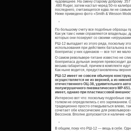
чудовищнее. На смену старому доброму .357 
.480 Ruger, затем настал черед 50-го калиб
последнего, считающегося едва ли не самым
Ниже приведено фото «Smith & Wesson Model
По большому счету все подобные образцы пр
Как уж там с ними справляются владельцы, д
которых они позируют со своими «игрушками
РШ-12 выпадает из этого ряда, поскольку эт
использования при действиях батальона в на
боеприпас у них одинаков — все тот же мал
О самом револьвере-титане известно не слиш
боеприпаса дульная энергия превосходит даж
весьма габаритный, причем в комплекте иду
Как ныне водится, предустановленны верхня
РШ-12 имеет не совсем обычную конструкц
осуществляется не из верхней, а из нижней
отечественного ОЦ-38, удивительного автом
полуигрушечного пневматического МР-651. К
имеет, однако при пластмассовой внешнос
Интересно вот что: поскольку подробные св
толком не определились с его заряжанием. 
традиционно просто откидываться влево, так
сочетает обе классические для револьверов 
Вессонов. Вполне допускается и наличие «
В общем, пока что РШ-12 — вещь в себе. Одн