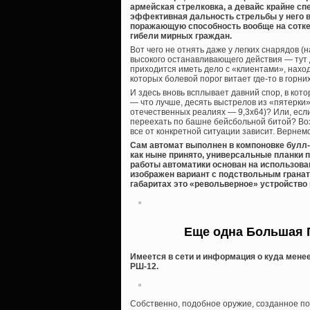
армейская стрелковка, а девайс крайне с
эффективная дальность стрельбы у него вс
поражающую способность вообще на сотке.
гибели мирных граждан.
Вот чего не отнять даже у легких снарядов (н
высокого останавливающего действия — тут 
приходится иметь дело с «клиентами», нахо
которых болевой порог витает где-то в горни
И здесь вновь всплывает давний спор, в кот
— что лучше, десять выстрелов из «пятерки» (
отечественных реалиях — 9,3х64)? Или, если
переехать по башне бейсбольной битой? Воз
все от конкретной ситуации зависит. Вернемс
Сам автомат выполнен в компоновке булл-п
как ныне принято, универсальные планки п
работы автоматики основан на использован
изображен вариант с подствольным гранат
габаритах это «револьверное» устройство в
Еще одна Большая 
Имеется в сети и информация о куда мен
РШ-12.
Собственно, подобное оружие, созданное по