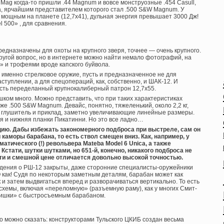
Mag когда-то пришли .44 Magnum и вовсе монструозные .454 Casull,
ра, ярчайшим представителем которого стал .500 S&W Magnum. У
 мощным на планете (12,7х41), дульная энергия превышает 3000 Дж!
 500» , для сравнения.
едназначены для охоты на крупного зверя, точнее — очень крупного.
ругой вопрос, но в интернете можно найти немало фотографий, на
» и трофеями вроде капского буйвола.
о именно стрелковое оружие, пусть и предназначенное не для
ступлении, а для спецопераций, как, собственно, и ШАК-12. И
ость переделанный крупнокалиберный патрон 12,7х55.
ком много. Можно представить, что при таких характеристиках
е .500 S&W Magnum. Девайс, понятно, тяжеленький, около 2,2 кг,
т глушитель и приклад, заметно увеличивающие линейные размеры.
я и нижняя планки Пикатинни. Но это все ладно…
ию. Дабы избежать закономерного подброса при выстреле, сам он
 каморы барабана, то есть ствол смещен вниз. Как, например, у
атического (!) револьвера Mateba Model 6 Unica, а также
стати, шутки шутками, но 651-й, конечно, никакого подброса не
ти и смешной цене отличается довольно высокой точностью.
едения о РШ-12 закрыты, даже сторонние специалисты-оружейники
О как! Судя по некоторым заметным деталям, барабан может как
 и затем выдвигаться вперед и разворачиваться вертикально. То есть
схемы, включая «переломную» (разъемную раму), как у многих Смит-
фишки» с быстросъемным барабаном.
о можно сказать: конструкторами Тульского ЦКИБ создан весьма