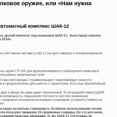
лковое оружие, или «Нам нужна
втоматный комплекс ШАК-12
ее, целый комплекс под названием ШАК-12, было представлено
a 2018».
з собственно автомата АШ-12 (на фото вверху) и спецбоеприпасов
ьзы серии СП-130 для крупнокалиберного снайперского комплекса
пользованы укороченные пули.
12А массой порядка 7 граммов выдает сверхзвуковые скорости,
ке и предназначены для работы с глушителем. Есть еще бронебойный
 двух и вроде бы даже даже трехпульный. То ли разработчиков (ЦКИБ
ала возможность повышения плотности огня без изменения
но тандемных боеприпасов первым «снарядом» устранять помехи на
лет.
ыглядит несколько странновато. Особенно использование легких
логи пользуют примерно 20-граммовые снаряды. Но это для меня,
ртеррористических операциях :)). Да, ШАК-12 это отнюдь не