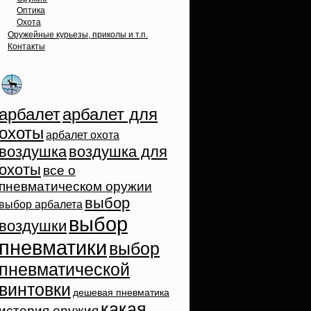
Оптика
Охота
Оружейные курьезы, приколы и т.п.
Контакты
Облако тэгов
арбалет
арбалет для
охоты
арбалет охота
воздушка
воздушка для
охоты
все о
пневматическом оружии
выбор
выбор арбалета
выбор
воздушки
пневматики
выбор
пневматической
винтовки
дешевая пневматика
какая
история оружия