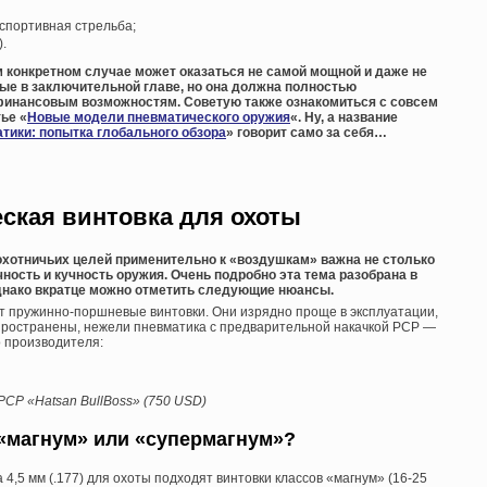
спортивная стрельба;
).
 конкретном случае может оказаться не самой мощной и даже не
нные в заключительной главе, но она должна полностью
финансовым возможностям. Советую также ознакомиться с совсем
ье «
Новые модели пневматического оружия
«. Ну, а название
тики: попытка глобального обзора
» говорит само за себя…
ская винтовка для охоты
хотничьих целей применительно к «воздушкам» важна не столько
чность и кучность оружия. Очень подробно эта тема разобрана в
однако вкратце можно отметить следующие нюансы.
 пружинно-поршневые винтовки. Они изрядно проще в эксплуатации,
спространены, нежели пневматика с предварительной накачкой PCP —
о производителя:
PCP «Hatsan BullBoss» (750 USD)
«магнум» или «супермагнум»?
,5 мм (.177) для охоты подходят винтовки классов «магнум» (16-25