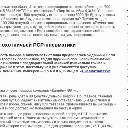
ичьих карабина. Итак, очень популярная винтовка «Remington 700
г 5,56х45 NATO) и отечественный «Тигр 9» калибра 9,3х64. У первого
яет порядка 1500 джоулей, у второго – около 5000 Дж (!), а пуля весит
евой пневматикой куда как заметна, не правда ли? Причем что для
ус 100-200 джоулей не имеют принципиального значения. «Ремингтон»
ых грызунов, вроде сурка, небольших хищников, включая волка, опять
анчиков-подсвинков. «Тигр» способен взять практически любое
ведя, лося, секача, поскольку мамонты, увы, перевелись.
 охотничьей PCP-пневматики
ность выбора в зависимости от вида предполагаемой добычи. Если
 а трофеях посерьезнее, то для пружинно-поршневой пневматики
. Винтовки с предварительной накачкой изначально точнее и
аже не в этом, поскольку нам уже становится доступно
чем 4,5 мм, калибров — 5,5 мм и 6,35 мм (см. «
Пневматические
тва отечественной компании «Калибр» (90 т.р.)
кета» речь идет о 80 джоулях дульной энергии. Но, главное, тяжелая
ровая пуля обладает значительным останавливающим действием и
ков и ворон, скажем, лису или тетерева. Упоминавшихся выше зайца и
 в висок, достаточно попадания по месту в корпус.
ще выше — до уровня кабанов и оленей, то среди PCP-пневматики
я такой охоты. Ранее их выпускали в основном американские и
вестный производитель массовых и весьма бюджетных винтовок
ей истории сверхмощную (396 Дж!) крупнокалиберную (.45/11,43 мм)