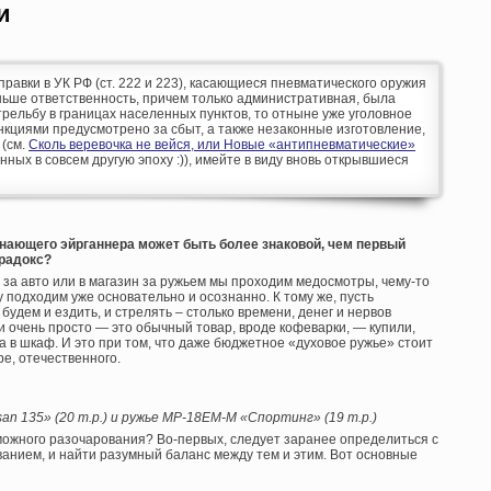
и
оправки в УК РФ (ст. 222 и 223), касающиеся пневматического оружия
аньше ответственность, причем только административная, была
рельбу в границах населенных пунктов, то отныне уже уголовное
кциями предусмотрено за сбыт, а также незаконные изготовление,
 (см.
Сколь веревочка не вейся, или Новые «антипневматические»
анных в совсем другую эпоху :)), имейте в виду вновь открывшиеся
нающего эйрганнера может быть более знаковой, чем первый
арадокс?
н за авто или в магазин за ружьем мы проходим медосмотры, чему-то
у подходим уже основательно и осознанно. К тому же, пусть
будем и ездить, и стрелять – столько времени, денег и нервов
и очень просто — это обычный товар, вроде кофеварки, — купили,
а в шкаф. И это при том, что даже бюджетное «духовое ружье» стоит
ре, отечественного.
n 135» (20 т.р.) и ружье MP-18EM-M «Спортинг» (19 т.р.)
зможного разочарования? Во-первых, следует заранее определиться с
ванием, и найти разумный баланс между тем и этим. Вот основные