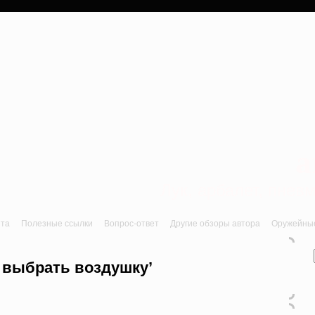
a
Лук, арбалет, пне
йта
Полезные ссылки
Вопрос-ответ
Другие обзоры автора
Оружейные 
ю выбрать воздушку’