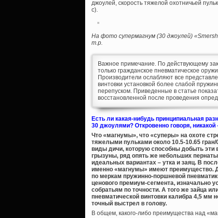
джоулей, скорость тяжелой охотничьей пулько
с).
На фото супермагнум (30 джоулей) «Smersh R
т.р.
Важное примечание. По действующему зак
только гражданское пневматическое оружие
Производители ослабляют все представл
винтовки установкой более слабой пружи
перепуском. Приведенные в статье показат
восстановленной после проведения опре
Есть ли какая-нибудь принципиальная раз
30 джоулями? Откровенно говоря, никакой 
Что «магнумы», что «суперы» на охоте ст
тяжелыми пульками около 10.5-10.65 гран/0
виды дичи, которую способны добыть эти в
грызуны, ряд опять же небольших пернатых
идеальных вариантах – утка и заяц. В посл
именно «магнумы» имеют преимущество. Д
по меркам пружинно-поршневой пневматик
ценового премиум-сегмента, изначально у
собратьям по точности. А того же зайца ил
пневматической винтовки калибра 4,5 мм н
точный выстрел в голову.
В общем, какого-либо преимущества над «ма