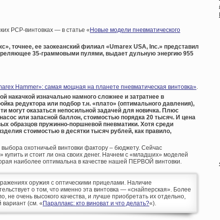
ких PCP-винтовках — в статье «
Новые модели пневматического
кс», точнее, ее заокеанский филиал «Umarex USA, Inc.» представил
треляющее 35-граммовыми пулями, выдает дульную энергию 955
arex Hammer»: самая мощная на планете пневматическая винтовка»
.
ой накачкой изначально намного сложнее и затратнее в
ойка редуктора или подбор т.н. «плато» (оптимального давления),
ти могут оказаться непосильной задачей для новичка. Плюс
асос или запасной баллон, стоимостью порядка 20 тысяч. И цена
ых образцов пружинно-поршневой пневматики. Хотя среди
делия стоимостью в десятки тысяч рублей, как правило,
 выбора охотничьей винтовки фактору – бюджету. Сейчас
 купить и стоит ли она своих денег. Начнем с «младших» моделей
орая наиболее оптимальна в качестве нашей ПЕРВОЙ винтовки.
бражениях оружия с оптическими прицелами. Наличие
ельствует о том, что именно эта винтовка — «снайперская». Более
о, не очень высокого качества, и лучше приобретать их отдельно,
вариант (см. «
Параллакс: кто виноват и что делать?
«).