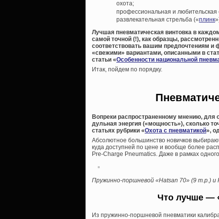
охота;
профессиональная и любительская 
развлекательная стрельба («
плинк
»
Лучшая пневматическая винтовка в каждом
самой точной (!), как образцы, рассмотре
соответствовать вашим предпочтениям и 
«свежими» вариантами, описанными в стат
статьи «
Особенности национальной пневма
Итак, пойдем по порядку.
Пневматиче
Вопреки распространенному мнению, для о
дульная энергия («мощность»), сколько то
статьях рубрики «
Охота с пневматикой
», 
Абсолютное большинство новичков выбирают
куда доступней по цене и вообще более ра
Pre-Charge Pneumatics. Даже в рамках одног
Пружинно-поршневой «Hatsan 70» (9 т.р.) и 
Что лучше — 
Из пружинно-поршневой пневматики калибра 4