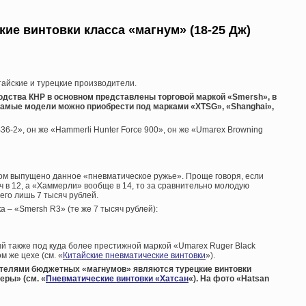
ие винтовки класса «магнум» (18-25 Дж)
айские и турецкие производители.
одства КНР в основном представлены торговой маркой «Smersh», в
 самые модели можно приобрести под марками «XTSG», «Shanghai»,
6-2», он же «Hammerli Hunter Force 900», он же «Umarex Browning
ндом выпущено данное «пневматическое ружье». Проще говоря, если
 в 12, а «Хаммерли» вообще в 14, то за сравнительно молодую
его лишь 7 тысяч рублей.
 – «Smersh R3» (те же 7 тысяч рублей):
ый также под куда более престижной маркой «Umarex Ruger Black
м же цехе (см. «
Китайские пневматические винтовки
»).
телями бюджетных «магнумов» являются турецкие винтовки
еры» (см. «
Пневматические винтовки «Хатсан
«). На фото «Hatsan
: