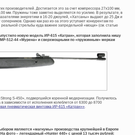
их производителей. Достигается это за счет компрессора 27х100 мм,
00 мм. Пружины тоже заметно выделяются по усилию. В результате, в
казателями энергетики в 16-20 джоулей, «Хатсаны» выдают до 25 Дж и
соперников. Однако как раз из-за этого уступают конкурентам по
я реальной стрельбы куда важнее запредельной «мощи» (см. статью
пустило новую модель ИР-615 «Катран», которая заполнила нишу
 МР-512-44 «Мурена» и сверхмощными по «пружинным» меркам
 «Strong S-450», подвергшийся коренной модернизации. Получилось
 в зависимости от исполнения колеблется от 6300 до 8700
вая пневматическая винтовка ИР-615 «Катран»»
.
 выбором являются «магнумы» производства крупнейшей в Европе
. На фото – легендарный «Hunter 440» с ценой 13 тысяч рублей: