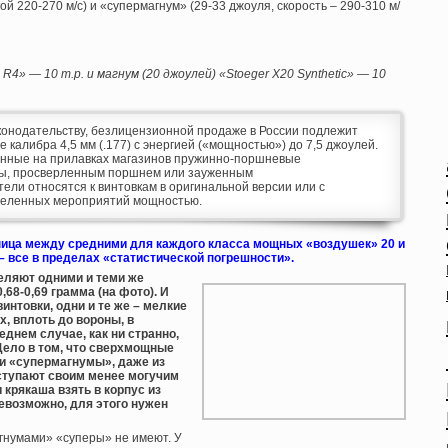
й 220-270 м/с) и «супермагнум» (29-33 джоуля, скорость – 290-310 м/
4» — 10 т.р. и магнум (20 джоулей) «Stoeger X20 Synthetic» — 10
онодательству, безлицензионной продаже в России подлежит
 калибра 4,5 мм (.177) с энергией («мощностью») до 7,5 джоулей.
енные на прилавках магазинов пружинно-поршневые
ны, просверленным поршнем или зауженным
ели относятся к винтовкам в оригинальной версии или с
деленных мероприятий мощностью.
ница между средними для каждого класса мощных «воздушек» 20 и
– все в пределах «статистической погрешности».
реляют одними и теми же
,68-0,69 грамма (на фото). И
интовки, одни и те же – мелкие
, вплоть до вороны, в
еднем случае, как ни странно,
ело в том, что сверхмощные
и «супермагнумы», даже из
ступают своим менее могучим
и крякаша взять в корпус из
евозможно, для этого нужен
гнумами» «суперы» не имеют. У