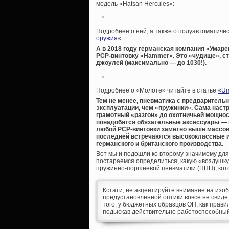
модель «Hatsan Hercules»:
Подробнее о ней, а также о полуавтоматичес
оружия
«.
А в 2018 году германская компания «Умаре
PCP-винтовку «Hammer». Это «чудище», с
джоулей (максимально — до 1030!).
Подробнее о «Молоте» читайте в статье
«Um
Тем не менее, пневматика с предварительн
эксплуатации, чем «пружинки». Сама настр
грамотный «разгон» до охотничьей мощнос
понадобятся обязательные аксессуары — н
любой PCP-винтовки заметно выше массов
последней встречаются высококлассные из
германского и британского производства.
Вот мы и подошли ко второму значимому для
постараемся определиться, какую «воздушку»
пружинно-поршневой пневматики (ППП), кот
Кстати, не акцентируйте внимание на изо
предустановленной оптики вовсе не свидет
того, у бюджетных образцов ОП, как правил
подыскав действительно работоспособный 