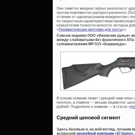
Они заметно мощнее любых аналогов от друг
против повсеместно распространенного 25х1
отличие от одноклассников-конкурентов с по
по скоростным характеристикам превосходят 
показателям точности-кучности, которые дл
«
Пневматические винтовки для охоты
»).
Совсем недавно ООО «Ижевские ружья» вы
между слабоватыми без фанатичного АПа
супермагнумами МР-515 «Барракуда».
В основе новинки лежит турецкий гамо-клон
неплохо, а главное — весьма бюджетно: цена
рублей. Подробнее о новинке — в статье «
Но
Средний ценовой сегмент
Здесь базовым и, на мой взгляд, лучшим
испанской
оружейной компании «El Gamo»