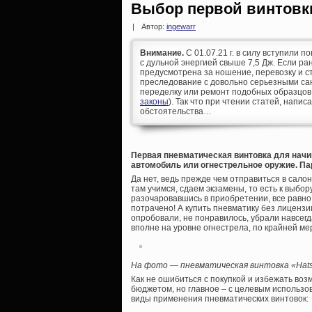
Выбор первой винтовк
|
Автор:
ingewarr
Внимание.
С 01.07.21 г. в силу вступили п
с дульной энергией свыше 7,5 Дж. Если р
предусмотрена за ношение, перевозку и ст
преследование с довольно серьезными сан
переделку или ремонт подобных образцов
законы
). Так что при чтении статей, напис
обстоятельства…
Первая пневматическая винтовка для начи
автомобиль или огнестрельное оружие. П
Да нет, ведь прежде чем отправиться в сало
там учимся, сдаем экзамены, то есть к выбор
разочаровавшись в приобретении, все равно 
потрачено! А купить пневматику без лицензи
опробовали, не понравилось, убрали навсегд
вполне на уровне огнестрела, по крайней ме
На фото — пневматическая винтовка «Hatsa
Как не ошибиться с покупкой и избежать во
бюджетом, но главное – с целевым использо
виды применения пневматических винтовок: