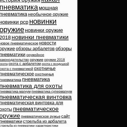
пневматика
мощная
пневматика
необычное оружие
новинки
новинки pcp
оружие
новинки оружие
новинки пневматики
2018
новости
новое пневматическое
обзоры
оружие
обзоры арбалетов
пневматики
оружейное
оружие
законодательство
оружие 2018
охота с арбалетом
охота
охота с воздушкой
охотничье
охота с пневматикой
пневматическое
охотничья
пневматика
пневматика
пневматика для охоты
пневматика магнум
пневматика супермагнум
пневматическая винтовка
пневматическая винтовка для
пневматическое
охоты
оружие
сайт
пневматическое ружье
пневматики
стрельба из арбалета
стрельба из пневматики
характеристики