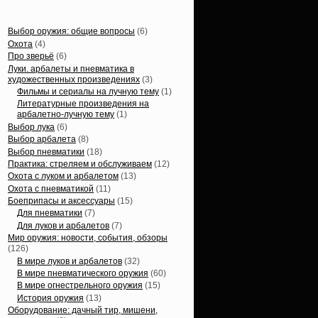
Статьи, обзоры
Выбор оружия: общие вопросы
(6)
Охота
(4)
Про зверьё
(6)
Луки. арбалеты и пневматика в
художественных произведениях
(3)
Фильмы и сериалы на лучную тему
(1)
Литературные произведения на
арбалетно-лучную тему
(1)
Выбор лука
(6)
Выбор арбалета
(8)
Выбор пневматики
(18)
Практика: стреляем и обслуживаем
(12)
Охота с луком и арбалетом
(13)
Охота с пневматикой
(11)
Боеприпасы и аксессуары
(15)
Для пневматики
(7)
Для луков и арбалетов
(7)
Мир оружия: новости, события, обзоры
(126)
В мире луков и арбалетов
(32)
В мире пневматического оружия
(60)
В мире огнестрельного оружия
(15)
История оружия
(13)
Оборудование: дачный тир, мишени,