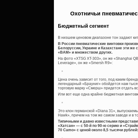
Охотничьи пневматическ
Бюджетный сегмент
В низшем ценовом диапазоне тон задают кит
В России пневматические винтовки произв
Белоруссии, Украине и Казахстане эти же
«BAM» и множеством других.
На фото «XTSG XT-303», он же «Shanghai QB3
Leverage», он же «Smersh R9»:
Цена очень зависит от того, под каким бре
легендарный «Брауниг» обойдется нам тысяч
торговую марку «Смерш» придется отдать вс
Или вот еще одна крайне бюджетная винтовка
Это клон германской «Diana 31», выпускаем
Hawk», причем на том же самом заводе и в то
Типичными и давно известными представи
«Хатсан» — с 50-й по 90-ю серию и «Страйк
70 Camo» с ценой около 8,5 тысячи рублей