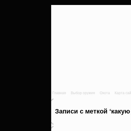
Главная
Выбор оружия
Охота
Карта са
Записи с меткой ‘каку