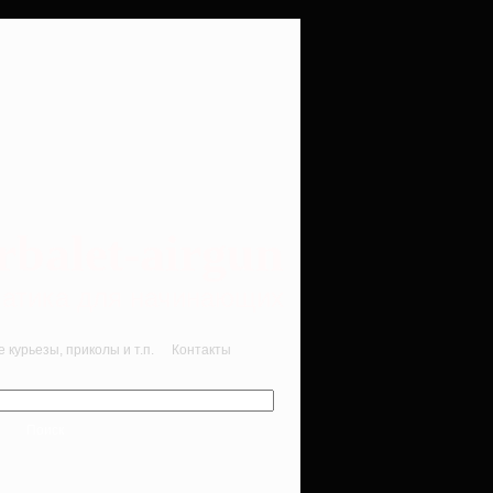
rbalet-airgun
вматика для начинающих
курьезы, приколы и т.п.
Контакты