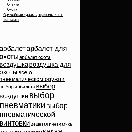
Оптика
Охота
Оружейные курьезы, приколы и т.п.
Контакты
Облако тэгов
арбалет
арбалет для
охоты
арбалет охота
воздушка
воздушка для
охоты
все о
пневматическом оружии
выбор
выбор арбалета
выбор
воздушки
пневматики
выбор
пневматической
винтовки
дешевая пневматика
какая
история оружия