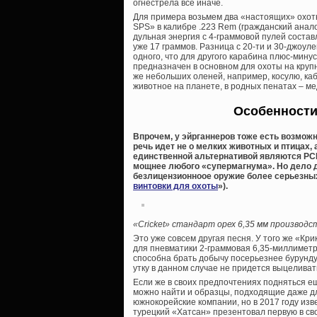
огнестрела все иначе.
Для примера возьмем два «настоящих» охотн
SPS» в калибре .223 Rem (гражданский анало
дульная энергия с 4-граммовой пулей составл
уже 17 граммов. Разница с 20-ти и 30-джоул
одного, что для другого карабина плюс-мин
предназначен в основном для охоты на крупн
же небольших оленей, например, косулю, каб
животное на планете, в родных пенатах – мед
Особенности
Впрочем, у эйрганнеров тоже есть возмож
речь идет не о мелких животных и птицах,
единственной альтернативой являются PCP
мощнее любого «супермагнума». Но дело д
безлицензионноое оружие более серьезных, 
винтовки для охоты
»).
«Cricket» стандарт орех 6,35 мм производс
Это уже совсем другая песня. У того же «Кри
для пневматики 2-граммовая 6,35-миллимет
способна брать добычу посерьезнее бурунду
утку в данном случае не придется выцеливать
Если же в своих предпочтениях подняться е
можно найти и образцы, подходящие даже дл
южнокорейские компании, но в 2017 году из
турецкий «Хатсан» презентовал первую в сво