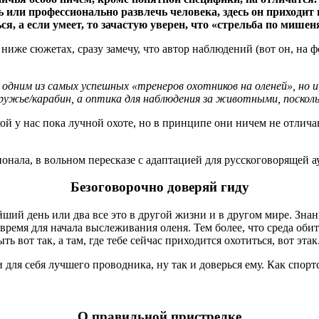
 или профессионально развлечь человека, здесь он приходит 
ся, а если умеет, то зачастую уверен, что «стрельба по мише
 ниже сюжетах, сразу замечу, что автор наблюдений (вот он, на
ко одним из самых успешных «тренеров охотников на оленей», но
 ружье/карабин, а оптика для наблюдения за животными, посколь
й у нас пока лучной охоте, но в принципе они ничем не отличаю
нала, в вольном пересказе с адаптацией для русскоговорящей 
Безоговорочно доверяй гиду
ий день или два все это в другой жизни и в другом мире. Зна
ремя для начала выслеживания оленя. Тем более, что среда обита
ь вот так, а там, где тебе сейчас приходится охотиться, вот этак
 для себя лучшего проводника, ну так и доверься ему. Как спор
О правильной пристрелке