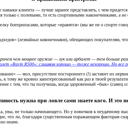
е навыки клиента — лучше заранее представлять, с чем придется
я только с полевыми, то есть спортивными наконечниками, а не
релку боеприпасами, которые «нравятся» (мы же не о спорте гово
дхедов» (
лезвийных наконечников
), обещающих покупателям, что «
 причем чем мощнее оружие — лук или арбалет — тем больше раз
алет «Ravin R500»: слишком хорошо — тоже нехорошо. Но все р
ование» — мол, присутствие постороннего (!) заставит их нервн
, к тому же кровно заинтересованный как раз в твоей результа
ние с тем, что ты получишь, когда здоровенный «бык» (самец олен
ивость нужна при ловле сами знаете кого. И это н
а, увы, не только начинающего. Но у новичков к неудачному в
щие, что ли, благодаря существенным поражающим факторам снар
но иначе.