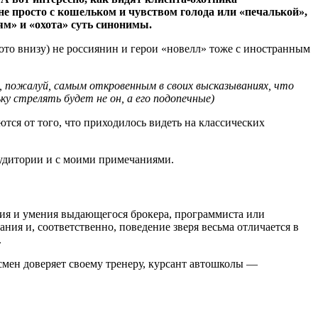
не просто с кошельком и чувством голода или «печалькой»,
ням» и «охота» суть синонимы.
 фото внизу) не россиянин и герои «новелл» тоже с иностранным
 и, пожалуй, самым откровенным в своих высказываниях, что
ку стрелять будет не он, а его подопечные)
тся от того, что приходилось видеть на классических
аудитории и с моими примечаниями.
ния и умения выдающегося брокера, программиста или
ния и, соответственно, поведение зверя весьма отличается в
.
тсмен доверяет своему тренеру, курсант автошколы —