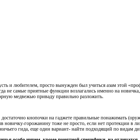
’
сть и любителем, просто вынужден был учиться азам этой «проф
да не самые приятные функции возлагались именно на новичка, 
творную медвежью приваду правильно разложить.
а достаточно кнопочки на гаджете правильные понажимать (оруж
ив новичку-горожанину тоже не просто, если нет протекции в л
ничьего гида, еще один вариант- найти подходящий по видам дич
ичья особо ничем, кроме понятной специфики, на отличатся. 