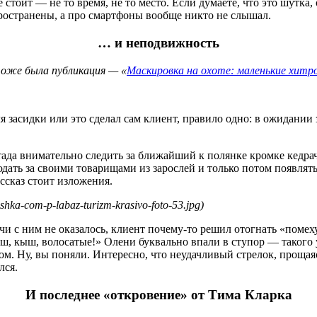
е стоит — не то время, не то место. Если думаете, что это шутка
пространены, а про смартфоны вообще никто не слышал.
… и неподвижность
тоже была публикация — «
Маскировка на охоте: маленькие хитр
для засидки или это сделал сам клиент, правило одно: в ожидан
тада внимательно следить за ближайший к полянке кромке кедр
дать за своими товарищами из зарослей и только потом появлятьс
ссказ стоит изложения.
shka-com-p-labaz-turizm-krasivo-foto-53.jpg)
чи с ним не оказалось, клиент почему-то решил отогнать «помеху
ш, кыш, волосатые!» Олени буквально впали в ступор — такого 
ом. Ну, вы поняли. Интересно, что неудачливый стрелок, прощая
лся.
И последнее «откровение» от Тима Кларка