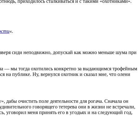
, отнюдь, приходилось сталкиваться и с такими «охотниками».
ости
«.
ии зверя сиди неподвижно, допускай как можно меньше шума при
ача — мы тогда охотились конкретно за выдающимся трофейным
я на публике. Ну, вернулся охотник и сказал мне, что олени
», дабы очистить поле деятельности для рогача. Сначала он
удивительного говорящего тетерева они в жизни не встречали,
сь, уговорил меня принять его в угодьях и на следующий год,