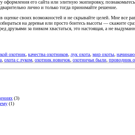
ту оформления его сайта или элитную экипировку, познакомьтесь
едварительно лично и только тогда принимайте решение.
 в оценке своих возможностей и не скрывайте целей. Мне все рав
 взбираться на деревья или просто боитесь высоты — скажите ср
ред друзьями за пивком хвастаться, это настоящая, а не выдуман
ской охотник
,
качества охотников
,
лук охота
,
мир охоты
,
начинаю
а
,
охота с луком
,
охотник новичок
,
охотничьи были
,
проводник о
дениях
(3)
тему
(1)