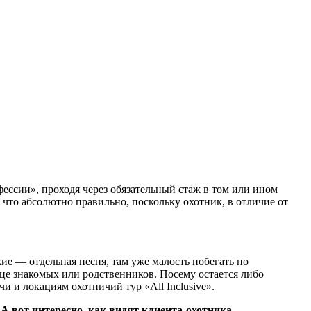
ессии», проходя через обязательный стаж в том или ином
что абсолютно правильно, поскольку охотник, в отличие от
ие — отдельная песня, там уже малость побегать по
ице знакомых или родственников. Посему остается либо
и и локациям охотничий тур «All Inclusive».
А вот интересно, как видят клиента-охотника