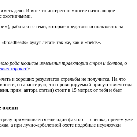
 иметь дело. И вот что интересно: многие начинающие
 с охотничьими.
рим), работают с теми, которые предстоит использовать на
broadheads» будут летать так же, как и «fields».
ного рода нюансов изменения траектории стрел и болтов, о
авно хорошо!
«.
ичать и хороших результатов стрельбы не получится. На что
тивности, и гарантирую, что провоцируемый присутствием гида
я, прим. автора статьи) стоит в 15 метрах от тебя и бьет
е олени
ыстрелу примешивается еще один фактор — спешка, причем уже
яда, а при лучно-арбалетной охоте подобные неувязочки