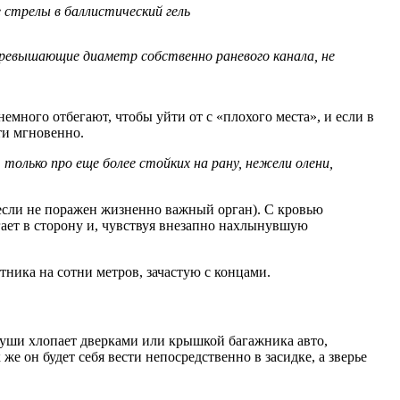
 стрелы в баллистический гель
превышающие диаметр собственно раневого канала, не
немного отбегают, чтобы уйти от с «плохого места», и если в
ти мгновенно.
, только про еще более стойких на рану, нежели олени,
если не поражен жизненно важный орган). С кровью
егает в сторону и, чувствуя внезапно нахлынувшую
тника на сотни метров, зачастую с концами.
 души хлопает дверками или крышкой багажника авто,
е он будет себя вести непосредственно в засидке, а зверье