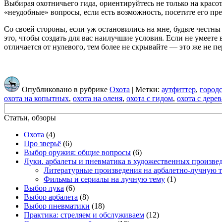
Выбирая охотничьего гида, ориентируйтесь не только на красо
«неудобные» вопросы, если есть возможность, посетите его пр
Со своей стороны, если уж остановились на мне, будьте честны
это, чтобы создать для вас наилучшие условия. Если не умеете
отличается от нулевого, тем более не скрывайте — это же не пе
Опубликовано в рубрике
Охота
| Метки:
аутфиттер
,
город
охота на копытных
,
охота на оленя
,
охота с гидом
,
охота с дерев
Статьи, обзоры
Охота
(4)
Про зверьё
(6)
Выбор оружия: общие вопросы
(6)
Луки. арбалеты и пневматика в художественных произве
Литературные произведения на арбалетно-лучную 
Фильмы и сериалы на лучную тему
(1)
Выбор лука
(6)
Выбор арбалета
(8)
Выбор пневматики
(18)
Практика: стреляем и обслуживаем
(12)