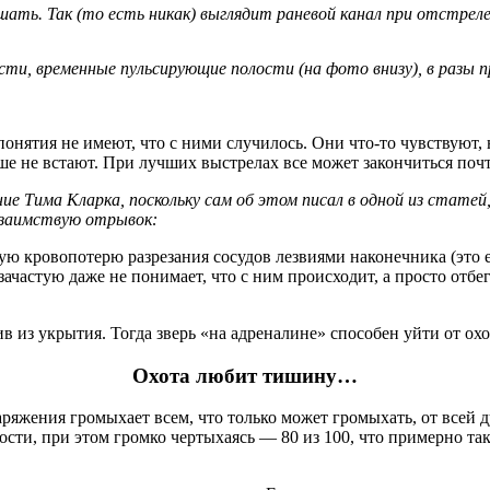
шать. Так (то есть никак) выглядит раневой канал при отстреле
сти, временные пульсирующие полости (на фото внизу), в разы 
понятия не имеют, что с ними случилось. Они что-то чувствуют, 
ьше не встают. При лучших выстрелах все может закончиться поч
ние Тима Кларка, поскольку сам об этом писал в одной из статей
озаимствую отрывок:
ую кровопотерю разрезания сосудов лезвиями наконечника (это 
 зачастую даже не понимает, что с ним происходит, а просто отб
в из укрытия. Тогда зверь «на адреналине» способен уйти от охо
Охота любит тишину…
наряжения громыхает всем, что только может громыхать, от всей
сти, при этом громко чертыхаясь — 80 из 100, что примерно так ж