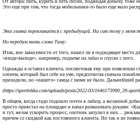
От автора: пить, курить и петь песни, поджидая добычу, тоже н
Это еще при том, что тогда мобильники-то было еще мало рас
Эта главка перекликается с предыдущей. На сию тему у меня 
Но передам вновь слово Тиму:
Итак, вне зависимости от того, нашел ли я подходящее место 
«входе-выходе», например, подъеме на лабаз и спуске с него.
Однажды я оставил клиента, посоветовав ему при появлении с
оленем, который был себе на уме, предпочитая сначала понаблю
приходили, но «нашего» самца с ними не было. Дальнейший ра
(https://sportishka.com/uploads/posts/2022-03/1646173990_39-sporti
В общем, когда стадо подошло почти к лабазу, а желанной добы
просто привстал на площадке и начал размахивать руками: «Кы
и тут, желая ускорить процесс, охотник запулил в них… рюкзак
причем со скидкой как постоянного клиента. Но так и не появи