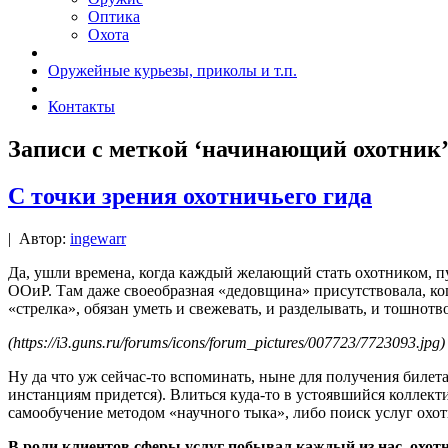
Оптика
Охота
Оружейные курьезы, приколы и т.п.
Контакты
Записи с меткой ‘начинающий охотник
С точки зрения охотничьего гида
|
Автор:
ingewarr
Да, ушли времена, когда каждый желающий стать охотником, пу
ООиР. Там даже своеобразная «дедовщина» присутствовала, ког
«стрелка», обязан уметь и свежевать, и разделывать, и тошно
(https://i3.guns.ru/forums/icons/forum_pictures/007723/7723093.jpg)
Ну да что уж сейчас-то вспоминать, ныне для получения билет
инстанциям придется). Влиться куда-то в устоявшийся коллект
самообучение методом «научного тыка», либо поиск услуг охот
В роли клиентов сферы услуг побывал каждый из нас, охотн