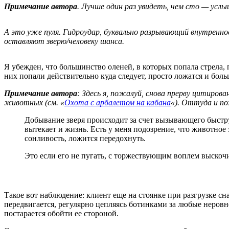
Примечание автора
. Лучше один раз увидеть, чем сто — услы
А это уже пуля. Гидроудар, буквально разрывающий внутренно
оставляют зверю/человеку шанса.
Я убежден, что большинство оленей, в которых попала стрела, 
них попали действительно куда следует, просто ложатся и бол
Примечание автора
: Здесь я, пожалуй, снова прерву цитирова
животных (см. «
Охота с арбалетом на кабана
«). Оттуда и п
Добывание зверя происходит за счет вызывающего быстр
вытекает и жизнь. Есть у меня подозрение, что животное
сонливость, ложится передохнуть.
Это если его не пугать, с торжествующим воплем выскочи
Такое вот наблюдение: клиент еще на стоянке при разгрузке с
передвигается, регулярно цепляясь ботинками за любые неровно
постарается обойти ее стороной.