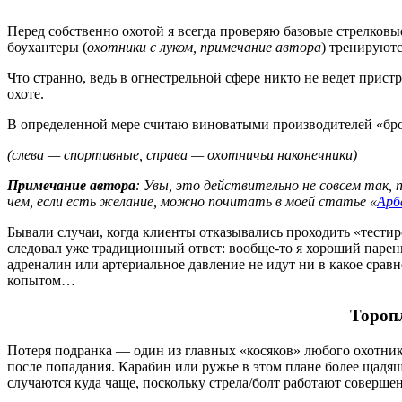
Перед собственно охотой я всегда проверяю базовые стрелковы
боухантеры (
охотники с луком, примечание автора
) тренируютс
Что странно, ведь в огнестрельной сфере никто не ведет прист
охоте.
В определенной мере считаю виноватыми производителей «бро
(слева — спортивные, справа — охотничьи наконечники)
Примечание автора
: Увы, это действительно не совсем так,
чем, если есть желание, можно почитать в моей статье «
Арб
Бывали случаи, когда клиенты отказывались проходить «тестир
следовал уже традиционный ответ: вообще-то я хороший парень
адреналин или артериальное давление не идут ни в какое сравне
копытом…
Торопл
Потеря подранка — один из главных «косяков» любого охотник
после попадания. Карабин или ружье в этом плане более щадя
случаются куда чаще, поскольку стрела/болт работают совершен