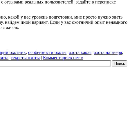
 с отзывами реальных пользователей, задайте в переписке
но, какой у вас уровень подготовки, мне просто нужно знать
азу, найдем иной вариант. Если у вас охотничий опыт ненамного
ная жизнь.
щий охотник
,
особенности охоты
,
охота какая
,
охота на зверя
,
хота
,
секреты охоты
|
Комментариев нет »