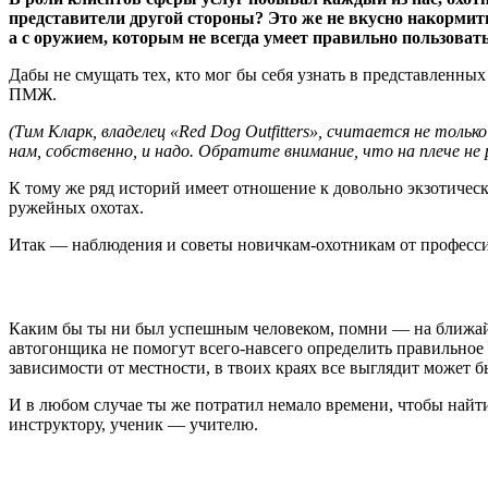
представители другой стороны? Это же не вкусно накормить
а с оружием, которым не всегда умеет правильно пользовать
Дабы не смущать тех, кто мог бы себя узнать в представленных
ПМЖ.
(Тим Кларк, владелец «Red Dog Outfitters», считается не толь
нам, собственно, и надо. Обратите внимание, что на плече не
К тому же ряд историй имеет отношение к довольно экзотическо
ружейных охотах.
Итак — наблюдения и советы новичкам-охотникам от профессио
Каким бы ты ни был успешным человеком, помни — на ближайш
автогонщика не помогут всего-навсего определить правильное в
зависимости от местности, в твоих краях все выглядит может быт
И в любом случае ты же потратил немало времени, чтобы найти
инструктору, ученик — учителю.