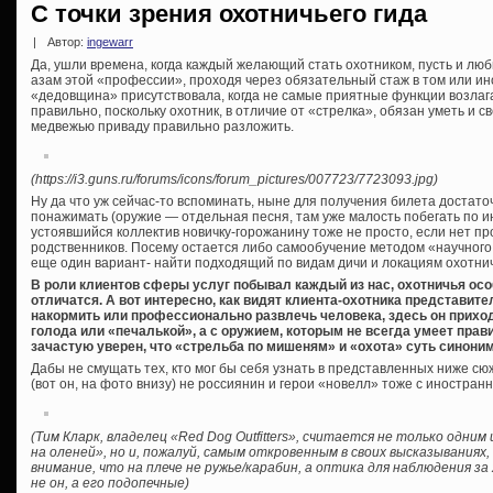
С точки зрения охотничьего гида
|
Автор:
ingewarr
Да, ушли времена, когда каждый желающий стать охотником, пусть и лю
азам этой «профессии», проходя через обязательный стаж в том или и
«дедовщина» присутствовала, когда не самые приятные функции возлаг
правильно, поскольку охотник, в отличие от «стрелка», обязан уметь и 
медвежью приваду правильно разложить.
(https://i3.guns.ru/forums/icons/forum_pictures/007723/7723093.jpg)
Ну да что уж сейчас-то вспоминать, ныне для получения билета достато
понажимать (оружие — отдельная песня, там уже малость побегать по ин
устоявшийся коллектив новичку-горожанину тоже не просто, если нет пр
родственников. Посему остается либо самообучение методом «научного т
еще один вариант- найти подходящий по видам дичи и локациям охотничий
В роли клиентов сферы услуг побывал каждый из нас, охотничья осо
отличатся. А вот интересно, как видят клиента-охотника представите
накормить или профессионально развлечь человека, здесь он приход
голода или «печалькой», а с оружием, которым не всегда умеет прави
зачастую уверен, что «стрельба по мишеням» и «охота» суть синони
Дабы не смущать тех, кто мог бы себя узнать в представленных ниже сю
(вот он, на фото внизу) не россиянин и герои «новелл» тоже с иностра
(Тим Кларк, владелец «Red Dog Outfitters», считается не только одни
на оленей», но и, пожалуй, самым откровенным в своих высказываниях,
внимание, что на плече не ружье/карабин, а оптика для наблюдения з
не он, а его подопечные)