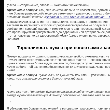
(слева — спортивные, справа — охотничьи наконечники)
Примечание автора
: Увы, это действительно не совсем так, причем
тем больше разного рода нюансов изменения траектории стрел и болт
почитать в моей статье «
Арбалет «Ravin R500»: слишком хорошо — т
Бывали случаи, когда клиенты отказывались проходить «тестирование» —
заставит их нервничать и хороших результатов стрельбы не получится. 
вообще-то я хороший парень, к тому же кровно заинтересованный как раз
что провоцируемый присутствием гида адреналин или артериальное давл
что ты получишь, когда здоровенный «бык» (самец оленя, прим. автора ст
копытом…
Торопливость нужна при ловле сами знает
Потеря подранка — один из главных «косяков» любого охотника, увы, не 
неудачному выстрелу примешивается еще один фактор — спешка, приче
ружье в этом плане более щадящие, что ли, благодаря существенным п
лучно-арбалетной охоте подобные неувязочки случаются куда чаще, по
иначе.
Примечание автора
. Лучше один раз увидеть, чем сто — услышать. Т
канал при отстреле стрелы в баллистический гель
А это уже пуля. Гидроудар, буквально разрывающий внутренности, в
внизу), в разы превышающие диаметр собственно раневого канала, не
Я убежден, что большинство оленей, в которых попала стрела, понятия н