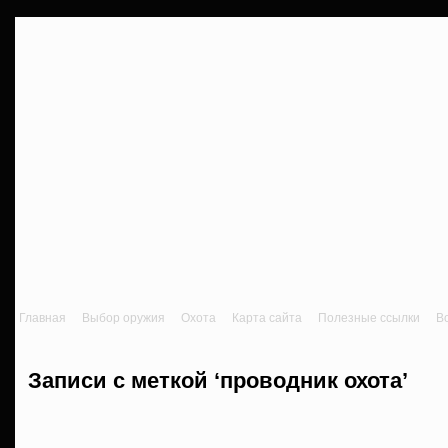
Главная
Выбор оружия
Охота
Карта сайта
Полезные ссылки
В
Записи с меткой ‘проводник охота’