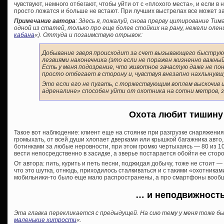
чувствуют, немного отбегают, чтобы уйти от с «плохого места», и если в
просто ложатся и больше не встают. При лучших выстрелах все может з
Примечание автора
: Здесь я, пожалуй, снова прерву цитирование Тим
одной из статей, только про еще более стойких на рану, нежели олени
кабана
«). Оттуда и позаимствую отрывок:
Добывание зверя происходит за счет вызывающего быструю
лезвиями наконечника (это если не поражен жизненно важный
Есть у меня подозрение, что животное зачастую даже не пон
просто отбегает в сторону и, чувствуя внезапно нахлынувш
Это если его не пугать, с торжествующим воплем выскочив и
адреналине» способен уйти от охотника на сотни метров, з
Охота любит тишин
Такое вот наблюдение: клиент еще на стоянке при разгрузке снаряжения
громыхать, от всей души хлопает дверками или крышкой багажника авто,
ботинками за любые неровности, при этом громко чертыхаясь — 80 из 10
вести непосредственно в засидке, а зверье постарается обойти ее стор
От автора: пить, курить и петь песни, поджидая добычу, тоже не стоит — 
что это шутка, отнюдь, приходилось сталкиваться и с такими «охотниками
мобильники-то было еще мало распространены, а про смартфоны вообщ
… и неподвижност
Эта главка перекликается с предыдущей. На сию тему у меня тоже б
маленькие хитрости
«.