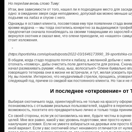
Но передам вновь слово Тиму:
Итак, вне зависимости от того, нашел ли я подходящее место для засидк
одно: в ожидании зверя сиди неподвижно, допускай как можно меньше ш
подъеме на лабаз и спуске с него.
Однажды я оставил клиента, посоветовав ему при появлении стада вни
кромке кедрача — мы тогда охотились конкретно за выдающимся трофей
предпочитая сначала понаблюдать за своими товарищами из зарослей и 
вернулся охотник и сказал мне, что олени приходили, но «нашего» самц
стоит изложения.
(https://sportishka.com/uploads/posts/2022-03/1646173990_39-sportishka-com
В общем, когда стадо подошло почти к лабазу, а желанной добычи с ним
отогнать «помеху», дабы очистить поле деятельности для рогача. Снача
начал размахивать руками: «Кыш, кыш, волосатые!» Олени буквально впа
говорящего тетерева они в жизни не встречали, и тут, желая ускорить п
Ну, вы поняли. Интересно, что неудачливый стрелок, прощаясь, уговорил 
следующий год, причем со скидкой как постоянного клиента. Но так и не 
И последнее «откровение» от 
Выбирая охотничьего гида, ориентируйтесь не только на красоту оформл
познакомьтесь с отзывами реальных пользователей, задайте в переписк
возможность, посетите его предварительно лично и только тогда прини
Со своей стороны, если уж остановились на мне, будьте честны в оценк
целей. Мне все равно, какой у вас уровень подготовки, мне просто нужно 
наилучшие условия. Если не умеете взбираться на деревья или просто 
иной вариант. Если у вас охотничий опыт ненамного отличается от нулев