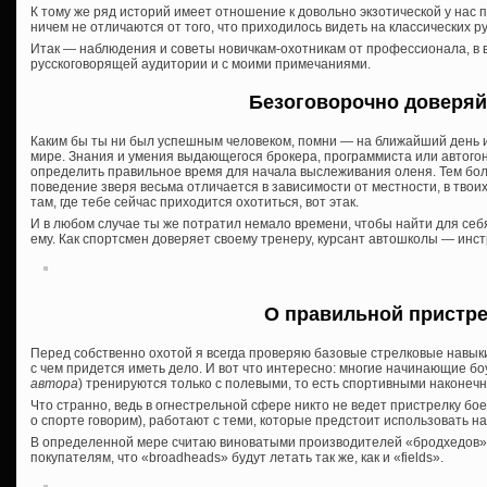
К тому же ряд историй имеет отношение к довольно экзотической у нас п
ничем не отличаются от того, что приходилось видеть на классических р
Итак — наблюдения и советы новичкам-охотникам от профессионала, в 
русскоговорящей аудитории и с моими примечаниями.
Безоговорочно доверяй
Каким бы ты ни был успешным человеком, помни — на ближайший день или
мире. Знания и умения выдающегося брокера, программиста или автогон
определить правильное время для начала выслеживания оленя. Тем боле
поведение зверя весьма отличается в зависимости от местности, в твоих 
там, где тебе сейчас приходится охотиться, вот этак.
И в любом случае ты же потратил немало времени, чтобы найти для себя
ему. Как спортсмен доверяет своему тренеру, курсант автошколы — инст
О правильной пристр
Перед собственно охотой я всегда проверяю базовые стрелковые навык
с чем придется иметь дело. И вот что интересно: многие начинающие бо
автора
) тренируются только с полевыми, то есть спортивными наконечн
Что странно, ведь в огнестрельной сфере никто не ведет пристрелку бо
о спорте говорим), работают с теми, которые предстоит использовать на
В определенной мере считаю виноватыми производителей «бродхедов»
покупателям, что «broadheads» будут летать так же, как и «fields».