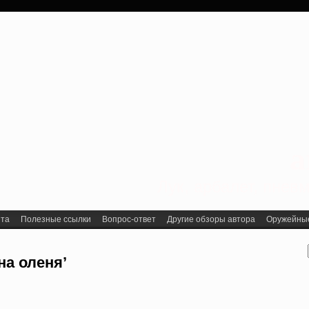
a
Лук, арбалет, пне
йта
Полезные ссылки
Вопрос-ответ
Другие обзоры автора
Оружейные 
на оленя’