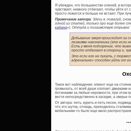
Я убежден, что большинство оленей, в которы
чувствуют, немного отбегают, чтобы уйти от 
просто ложатся и больше не встают. При луч
Примечание автора
: Здесь я, пожалуй, сн
одной из статей, только про еще более сто
кабана
«). Оттуда и позаимствую отрывок:
Добывание зверя происходит за 
лезвиями наконечника (это если н
Есть у меня подозрение, что живо
просто отбегает в сторону и, чу
Это если его не пугать, с торжес
адреналине» способен уйти от ох
Ох
Такое вот наблюдение: клиент еще на стоянк
громыхать, от всей души хлопает дверками и
ботинками за любые неровности, при этом гр
вести непосредственно в засидке, а зверье 
От автора: пить, курить и петь песни, поджид
что это шутка, отнюдь, приходилось сталкива
мобильники-то было еще мало распростране
…