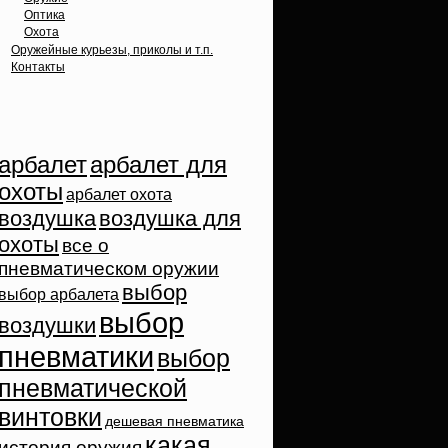
Оптика
Охота
Оружейные курьезы, приколы и т.п.
Контакты
Облако тэгов
арбалет
арбалет для
охоты
арбалет охота
воздушка
воздушка для
охоты
все о
пневматическом оружии
выбор
выбор арбалета
выбор
воздушки
пневматики
выбор
пневматической
винтовки
дешевая пневматика
какая
история оружия