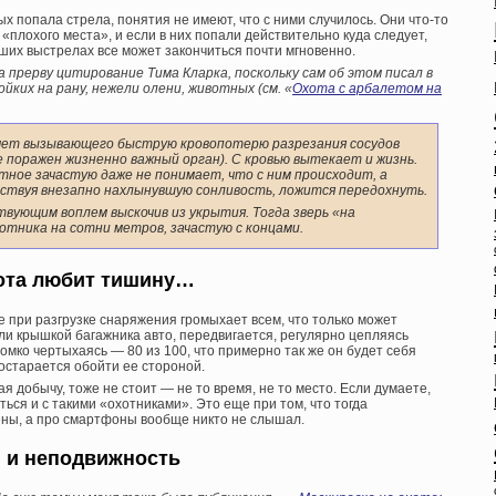
х попала стрела, понятия не имеют, что с ними случилось. Они что-то
с «плохого места», и если в них попали действительно куда следует,
ших выстрелах все может закончиться почти мгновенно.
ова прерву цитирование Тима Кларка, поскольку сам об этом писал в
йких на рану, нежели олени, животных (см. «
Охота с арбалетом на
счет вызывающего быструю кровопотерю разрезания сосудов
е поражен жизненно важный орган). С кровью вытекает и жизнь.
тное зачастую даже не понимает, что с ним происходит, а
вствуя внезапно нахлынувшую сонливость, ложится передохнуть.
твующим воплем выскочив из укрытия. Тогда зверь «на
отника на сотни метров, зачастую с концами.
ота любит тишину…
е при разгрузке снаряжения громыхает всем, что только может
ли крышкой багажника авто, передвигается, регулярно цепляясь
омко чертыхаясь — 80 из 100, что примерно так же он будет себя
постарается обойти ее стороной.
ая добычу, тоже не стоит — не то время, не то место. Если думаете,
ться и с такими «охотниками». Это еще при том, что тогда
ны, а про смартфоны вообще никто не слышал.
 и неподвижность