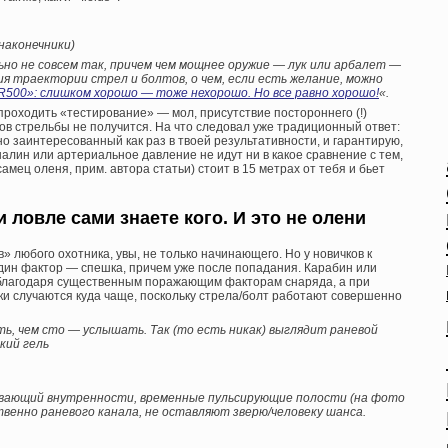
наконечники)
ьно не совсем так, причем чем мощнее оружие — лук или арбалет —
я траектории стрел и болтов, о чем, если есть желание, можно
R500»: слишком хорошо — тоже нехорошо. Но все равно хорошо!
«.
проходить «тестирование» — мол, присутствие постороннего (!)
ов стрельбы не получится. На что следовал уже традиционный ответ:
но заинтересованный как раз в твоей результативности, и гарантирую,
алин или артериальное давление не идут ни в какое сравнение с тем,
амец оленя, прим. автора статьи) стоит в 15 метрах от тебя и бьет
 ловле сами знаете кого. И это не олени
» любого охотника, увы, не только начинающего. Но у новичков к
ин фактор — спешка, причем уже после попадания. Карабин или
, благодаря существенным поражающим факторам снаряда, а при
и случаются куда чаще, поскольку стрела/болт работают совершенно
еть, чем сто — услышать. Так (то есть никак) выглядит раневой
кий гель
зрывающий внутренности, временные пульсирующие полости (на фото
венно раневого канала, не оставляют зверю/человеку шанса.