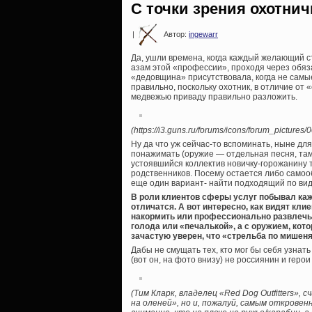
С точки зрения охотнич
|
Автор:
ingewarr
Да, ушли времена, когда каждый желающий с
азам этой «профессии», проходя через обяз
«дедовщина» присутствовала, когда не самы
правильно, поскольку охотник, в отличие от 
медвежью приваду правильно разложить.
(https://i3.guns.ru/forums/icons/forum_pictures
Ну да что уж сейчас-то вспоминать, ныне дл
понажимать (оружие — отдельная песня, там 
устоявшийся коллектив новичку-горожанину т
родственников. Посему остается либо самооб
еще один вариант- найти подходящий по видам
В роли клиентов сферы услуг побывал кажд
отличатся. А вот интересно, как видят кл
накормить или профессионально развлечь 
голода или «печалькой», а с оружием, кото
зачастую уверен, что «стрельба по мишеня
Дабы не смущать тех, кто мог бы себя узнат
(вот он, на фото внизу) не россиянин и гер
(Тим Кларк, владелец «Red Dog Outfitters»
на оленей», но и, пожалуй, самым откровен