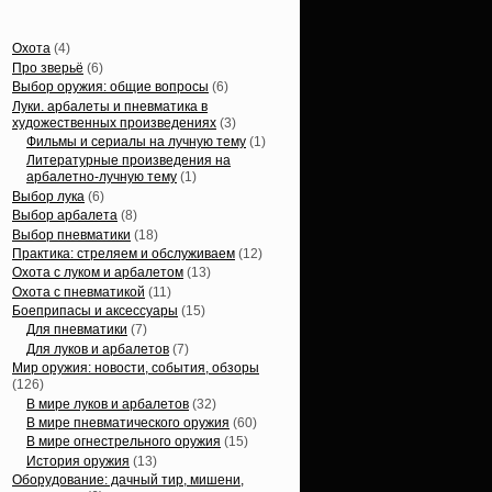
Статьи, обзоры
Охота
(4)
Про зверьё
(6)
Выбор оружия: общие вопросы
(6)
Луки. арбалеты и пневматика в
художественных произведениях
(3)
Фильмы и сериалы на лучную тему
(1)
Литературные произведения на
арбалетно-лучную тему
(1)
Выбор лука
(6)
Выбор арбалета
(8)
Выбор пневматики
(18)
Практика: стреляем и обслуживаем
(12)
Охота с луком и арбалетом
(13)
Охота с пневматикой
(11)
Боеприпасы и аксессуары
(15)
Для пневматики
(7)
Для луков и арбалетов
(7)
Мир оружия: новости, события, обзоры
(126)
В мире луков и арбалетов
(32)
В мире пневматического оружия
(60)
В мире огнестрельного оружия
(15)
История оружия
(13)
Оборудование: дачный тир, мишени,