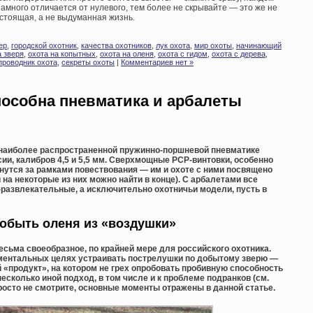
намного отличается от нулевого, тем более не скрывайте — это же не
астоящая, а не выдуманная жизнь.
ер
,
городской охотник
,
качества охотников
,
лук охота
,
мир охоты
,
начинающий
а зверя
,
охота на копытных
,
охота на оленя
,
охота с гидом
,
охота с дерева
,
проводник охота
,
секреты охоты
|
Комментариев нет »
способна пневматика и арбалеты
о наиболее распространенной пружинно-поршневой пневматике
сии, калибров 4,5 и 5,5 мм. Сверхмощные PCP-винтовки, особенно
нутся за рамками повествования — им и охоте с ними посвящено
 на некоторые из них можно найти в конце). С арбалетами все
-развлекательные, а исключительно охотничьи модели, пусть в
обыть оленя из «воздушки»
сьма своеобразное, по крайней мере для российского охотника.
ериментальных целях устраивать пострелушки по добытому зверю —
й «продукт», на котором не грех опробовать пробивную способность
 несколько иной подход, в том числе и к проблеме подранков (см.
 просто не смотрите, основные моменты отражены в данной статье.