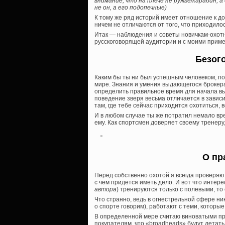
внимание, что на плече не ружье/карабин,
не он, а его подопечные)
К тому же ряд историй имеет отношение к до
ничем не отличаются от того, что приходило
Итак — наблюдения и советы новичкам-охотн
русскоговорящей аудитории и с моими прим
Безог
Каким бы ты ни был успешным человеком, пом
мире. Знания и умения выдающегося брокера
определить правильное время для начала вы
поведение зверя весьма отличается в зависим
там, где тебе сейчас приходится охотиться, в
И в любом случае ты же потратил немало вре
ему. Как спортсмен доверяет своему тренеру
О пр
Перед собственно охотой я всегда проверяю
с чем придется иметь дело. И вот что интер
автора
) тренируются только с полевыми, то
Что странно, ведь в огнестрельной сфере ни
о спорте говорим), работают с теми, которые
В определенной мере считаю виноватыми пр
покупателям, что «broadheads» будут летать та