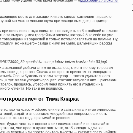
а сию тему у меня тоже была публикация — «
Маскировка на охоте:
подходящее место для засидки или это сделал сам клиент, правило
опускай как можно меньше шума при «входе-выходе», например,
у при появлении стада внимательно следить за ближайший к полянке
етно за выдающимся трофейным оленем, который был себе на уме,
 товарищами из зарослей и только потом появляться на публике. Ну,
риходили, но «нашего» самца с ними не было. Дальнейший рассказ
1646173990_39-sportishka-com-p-labaz-turizm-krasivo-foto-53.jpg)
у, а желанной добычи с ним не оказалось, клиент почему-то решил
ельности для рогача. Сначала он просто привстал на площадке и
атые!» Олени буквально впали в ступор — такого удивительного
и, и тут, желая ускорить процесс, охотник запулил в них… рюкзаком.
трелок, прощаясь, уговорил меня принять его в угодьях и на
нного клиента. Но так и не появился.
«откровение» от Тима Кларка
е только на красоту оформления его сайта или элитную экипировку,
ателей, задайте в переписке «неудобные» вопросы, если есть
лично и только тогда принимайте решение.
мне, будьте честны в оценке своих возможностей и не скрывайте
дготовки, мне просто нужно знать это, чтобы создать для вас
ься на деревья или просто боитесь высоты — скажите сразу, найдем