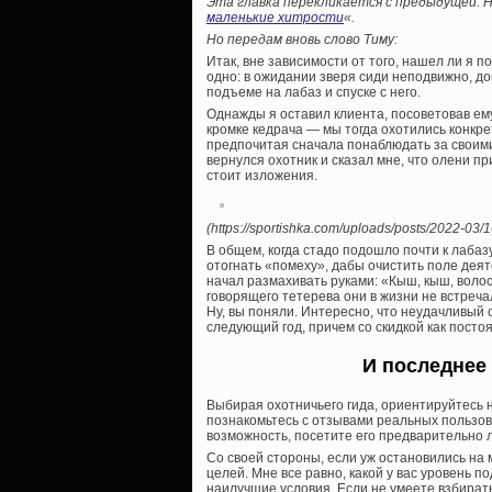
Эта главка перекликается с предыдущей. Н
маленькие хитрости
«.
Но передам вновь слово Тиму:
Итак, вне зависимости от того, нашел ли я 
одно: в ожидании зверя сиди неподвижно, д
подъеме на лабаз и спуске с него.
Однажды я оставил клиента, посоветовав ем
кромке кедрача — мы тогда охотились конкр
предпочитая сначала понаблюдать за своими
вернулся охотник и сказал мне, что олени п
стоит изложения.
(https://sportishka.com/uploads/posts/2022-03/
В общем, когда стадо подошло почти к лабаз
отогнать «помеху», дабы очистить поле деят
начал размахивать руками: «Кыш, кыш, волос
говорящего тетерева они в жизни не встречал
Ну, вы поняли. Интересно, что неудачливый с
следующий год, причем со скидкой как постоя
И последнее 
Выбирая охотничьего гида, ориентируйтесь н
познакомьтесь с отзывами реальных пользов
возможность, посетите его предварительно 
Со своей стороны, если уж остановились на 
целей. Мне все равно, какой у вас уровень по
наилучшие условия. Если не умеете взбират