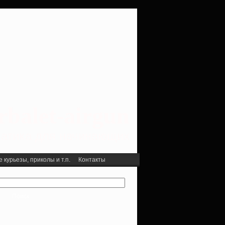
rbalet-airgun
вматика для начинающих
курьезы, приколы и т.п.
Контакты