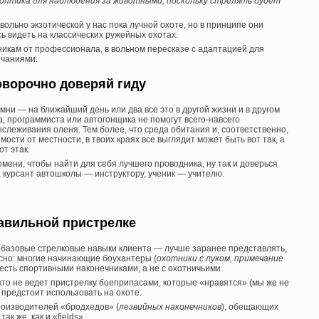
 а оптика для наблюдения за животными, поскольку стрелять будет
вольно экзотической у нас пока лучной охоте, но в принципе они
сь видеть на классических ружейных охотах.
икам от профессионала, в вольном пересказе с адаптацией для
ечаниями.
оворочно доверяй гиду
ни — на ближайший день или два все это в другой жизни и в другом
, программиста или автогонщика не помогут всего-навсего
слеживания оленя. Тем более, что среда обитания и, соответственно,
ости от местности, в твоих краях все выглядит может быть вот так, а
от этак.
мени, чтобы найти для себя лучшего проводника, ну так и доверься
, курсант автошколы — инструктору, ученик — учителю.
авильной пристрелке
 базовые стрелковые навыки клиента — лучше заранее представлять,
есно: многие начинающие боухантеры (
охотники с луком, примечание
 есть спортивными наконечниками, а не с охотничьими.
кто не ведет пристрелку боеприпасами, которые «нравятся» (мы же не
 предстоит использовать на охоте.
оизводителей «бродхедов» (
лезвийных наконечников
), обещающих
к же, как и «fields».