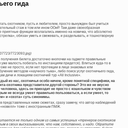
ьего гида
тать охотником, пусть и любителем, просто вынужден был учиться
ательный стаж в том или ином ООиР. Там даже своеобразная
е приятные функции возлагались именно на новичка, что абсолютно
«стрелка», обязан уметь и свежевать, и разделывать, и тошнотворную
/007723/7723093.jpg)
я получения билета достаточно кнопочки на гаджете правильные
уже малость побегать по инстанциям придется). Влиться куда-то в
оже не просто, если нет протекции в лице знакомых или
учение методом «научного тыка», либо поиск услуг охотничьего гида,
 дичи и локациям охотничий тур «All Inclusive».
ый из нас, охотничья особо ничем, кроме понятной специфики, на
иента-охотника представители другой стороны? Это же не вкусно
человека, здесь он приходит не просто с кошельком и чувством
рым не всегда умеет правильно пользоваться, а если умеет, то
м» и «охота» суть синонимы.
ь в представленных ниже сюжетах, сразу замечу, что автор наблюдений
ои «новелл» тоже с иностранным ПМЖ.
, считается не только одним из самых успешных «тренеров охотников
ным в своих высказываниях, что нам, собственно, и надо. Обратите