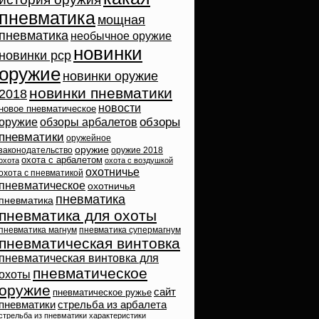
пневматика
мощная
пневматика
необычное оружие
новинки
новинки pcp
оружие
новинки оружие
новинки пневматики
2018
новости
новое пневматическое
обзоры
оружие
обзоры арбалетов
пневматики
оружейное
оружие
законодательство
оружие 2018
охота с арбалетом
охота
охота с воздушкой
охотничье
охота с пневматикой
пневматическое
охотничья
пневматика
пневматика
пневматика для охоты
пневматика магнум
пневматика супермагнум
пневматическая винтовка
пневматическая винтовка для
пневматическое
охоты
оружие
сайт
пневматическое ружье
пневматики
стрельба из арбалета
стрельба из пневматики
характеристики