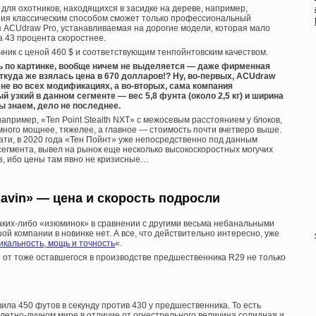
для охотников, находящихся в засидке на дереве, например,
ения классическим способом сможет только профессиональный
я ACUdraw Pro, устанавливаемая на дорогие модели, которая мало
а 43 процента скоростнее.
чник с ценой 460 $ и соответствующим тенпойнтовским качеством.
ть по картинке, вообще ничем не выделяется — даже фирменная
откуда же взялась цена в 670 долларов!? Ну, во-первых, ACUdraw
, не во всех модификациях, а во-вторых, сама компания
й узкий в данном сегменте — вес 5,8 фунта (около 2,5 кг) и ширина
мы знаем, дело не последнее.
например, «Ten Point Stealth NXT» с межосевым расстоянием у блоков,
много мощнее, тяжелее, а главное — стоимость почти вчетверо выше.
стати, в 2020 года «Тен Пойнт» уже непосредственно под данным
сегмента, вывел на рынок еще несколько высокоскоростных могучих
аз, ибо цены там явно не кризисные…
avin» — цена и скорость подросли
каких-либо «изюминок» в сравнении с другими весьма небанальными
 компании в новинке нет. А все, что действительно интересно, уже
кальность, мощь и точность
«.
 от тоже оставшегося в производстве предшественника R29 не только
ила 450 футов в секунду против 430 у предшественника. То есть
балетно-лучном мире в отличие от огнестрельного величина солидная и