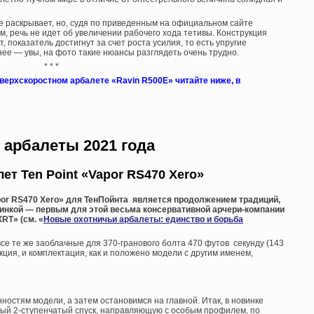
е раскрывает, но, судя по приведенным на официальном сайте
м, речь не идет об увеличении рабочего хода тетивы. Конструкция
т, показатель достигнут за счет роста усилия, то есть упругие
ее — увы, на фото такие нюансы разглядеть очень трудно.
* * *
верхскоростном арбалете «Ravin R500E» читайте ниже, в
арбалеты 2021 года
ет Ten Point «Vapor RS470 Xero»
por RS470 Xero» для ТенПойнта является продолжением традиций,
инкой — первым для этой весьма консервативной арчери-компании
RT» (см. «
Новые охотничьи арбалеты: единство и борьба
се те же заоблачные для 370-гранового болта 470 футов секунду (143
укция, и комплектация, как и положено модели с другим именем,
остям модели, а затем остановимся на главной. Итак, в новинке
ый 2-ступенчатый спуск, направляющую с особым профилем, по