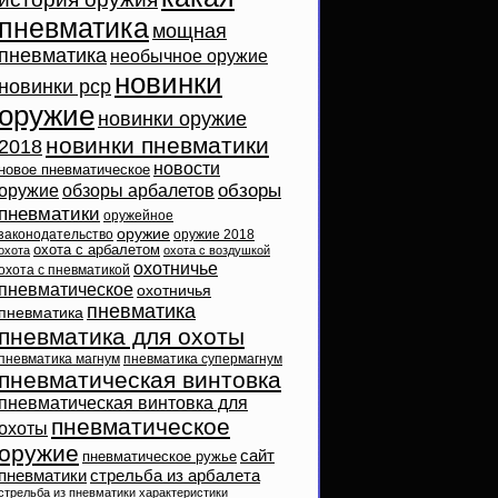
пневматика
мощная
пневматика
необычное оружие
новинки
новинки pcp
оружие
новинки оружие
новинки пневматики
2018
новости
новое пневматическое
обзоры
оружие
обзоры арбалетов
пневматики
оружейное
оружие
законодательство
оружие 2018
охота с арбалетом
охота
охота с воздушкой
охотничье
охота с пневматикой
пневматическое
охотничья
пневматика
пневматика
пневматика для охоты
пневматика магнум
пневматика супермагнум
пневматическая винтовка
пневматическая винтовка для
пневматическое
охоты
оружие
сайт
пневматическое ружье
пневматики
стрельба из арбалета
стрельба из пневматики
характеристики