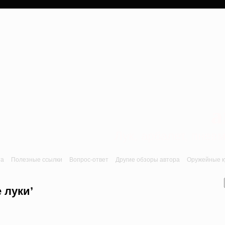
a
Лук, арбалет, пне
та
Полезные ссылки
Вопрос-ответ
Другие обзоры автора
Оружейные ку
 луки’