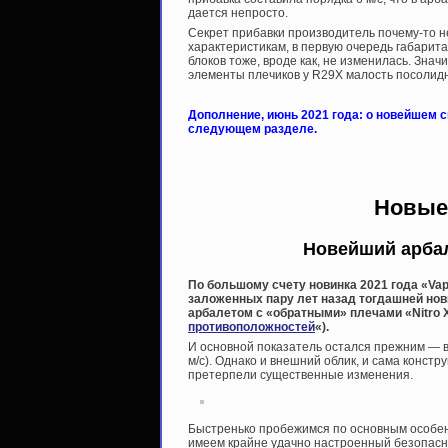
дается непросто.
Секрет прибавки производитель почему-то н
характеристикам, в первую очередь габарита
блоков тоже, вроде как, не изменилась. Значи
элементы плечиков у R29X малость посолидн
Дополнение, июнь 2021 года: о новейшем с
следующем разделе.
Новые 
Новейший арбал
По большому счету новинка 2021 года «Va
заложенных пару лет назад тогдашней нов
арбалетом с «обратными» плечами «Nitro X
противоположностей
«).
И основной показатель остался прежним — в
м/с). Однако и внешний облик, и сама констр
претерпели существенные изменения.
Быстренько пробежимся по основным особенн
имеем крайне удачно настроенный безопасн