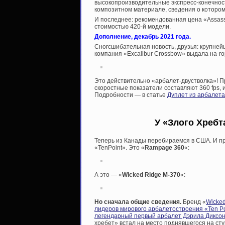
высокопроизводительные экспресс-конечност
композитном материале, сведения о котором
И последнее: рекомендованная цена «Assass
стоимостью 420-й модели.
Дополнение, декабрь 2021 года.
Сногсшибательная новость, друзья: крупне
компания «Excalibur Crossbow» выдала на-г
Это действительно «арбалет-двустволка»! П
скоростные показатели составляют 360 fps, и
Подробности — в статье
Дуплет из арбалета
У «Злого Хребт
Теперь из Канады перебираемся в США. И пр
«TenPoint». Это «
Rampage 360
«:
А это — «
Wicked Ridge M-370
«:
Но сначала общие сведения.
Бренд «
Wicked
лидеров мирового арбалетостроения «Ten Po
легендарный первый арбалет Дэрила Диксо
хребет» встал на место поднявшегося на ст