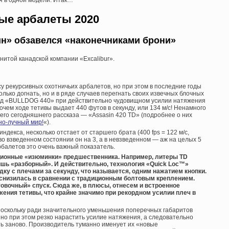
ые арбалеты 2020
н» обзавелся «наконечниками брони»
енитой канадской компании «Excalibur».
у рекурсивных охотничьих арбалетов, но при этом в последние годы
лько догнать, но и в ряде случаев перегнать своих извечных блочных
ад «BULLDOG 440» при действительно чудовищном усилии натяжения
очем ходе тетивы выдает 440 футов в секунду, или 134 м/с! Ненамного
его сегодняшнего рассказа — «Assasin 420 TD» (подробнее о них
но-лучный мир!
«).
ндекса, несколько отстает от старшего брата (400 fps = 122 м/с,
 во взведенном состоянии он на 3, а в невзведенном — аж на целых 5
рбалетов это очень важный показатель.
кционные «изюминки» предшественника. Например, литеры TD
шь «разборный». И действительно, технология «Quick Loc™»
ку с плечами за секунду, что называется, одним нажатием кнопки.
 снизилась в сравнении с традиционным болтовым креплением.
вочный» спуск. Сюда же, в плюсы, отнесем и встроенное
ения тетивы, что крайне значимо при рекордном усилии плеч в
с. Поскольку ради значительного уменьшения поперечных габаритов
 но при этом резко нарастить усилие натяжения, а следовательно
ть заново. Производитель туманно именует их «новые