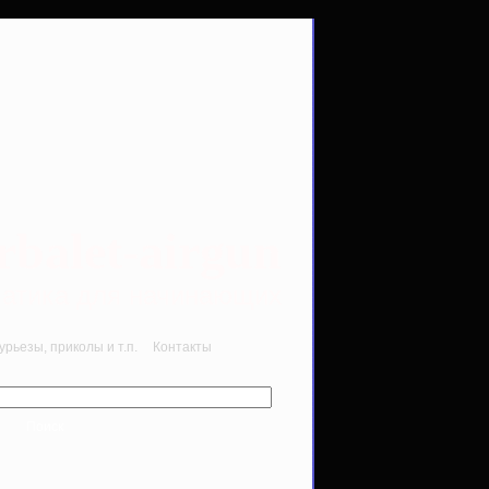
rbalet-airgun
вматика для начинающих
рьезы, приколы и т.п.
Контакты