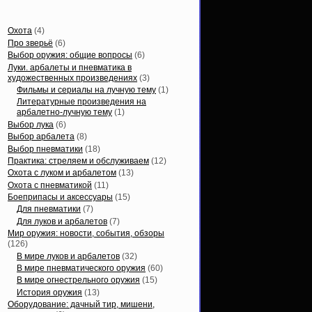
Статьи, обзоры
Охота
(4)
Про зверьё
(6)
Выбор оружия: общие вопросы
(6)
Луки. арбалеты и пневматика в
художественных произведениях
(3)
Фильмы и сериалы на лучную тему
(1)
Литературные произведения на
арбалетно-лучную тему
(1)
Выбор лука
(6)
Выбор арбалета
(8)
Выбор пневматики
(18)
Практика: стреляем и обслуживаем
(12)
Охота с луком и арбалетом
(13)
Охота с пневматикой
(11)
Боеприпасы и аксессуары
(15)
Для пневматики
(7)
Для луков и арбалетов
(7)
Мир оружия: новости, события, обзоры
(126)
В мире луков и арбалетов
(32)
В мире пневматического оружия
(60)
В мире огнестрельного оружия
(15)
История оружия
(13)
Оборудование: дачный тир, мишени,