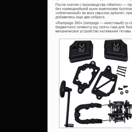
После снятия с производства «Warrior» — пр
без наимоднейшей ныне компоновки буллпап 
«облегченный» во всех смыслах арбалет, пре
добавились еще два собрата.
«Rampage 360» (rampage — неистовый) со ск
бюджетного сегмента (ну, опять-таки для Те
механическое устройство натяжения тетивы