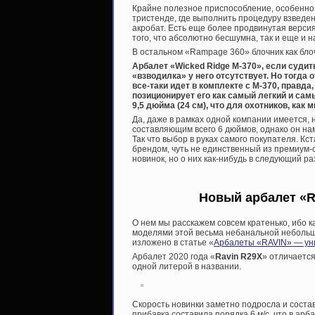
Крайне полезное приспособление, особенно 
тристенде, где выполнить процедуру взвед
акробат. Есть еще более продвинутая верси
того, что абсолютно бесшумна, так и еще и н
В остальном «Rampage 360» блочник как бло
Арбалет «Wicked Ridge M-370», если суди
«взводилка» у него отсутствует. Но тогда 
все-таки идет в комплекте с М-370, правда
позиционирует его как самый легкий и самы
9,5 дюйма (24 см), что для охотников, как 
Да, даже в рамках одной компании имеется, 
составляющим всего 6 дюймов, однако он на
Так что выбор в руках самого покупателя. К
брендом, чуть не единственный из премиум-
новинок, но о них как-нибудь в следующий р
Новый арбалет «R
О нем мы расскажем совсем кратенько, ибо 
моделями этой весьма небанальной небольшой
изложено в статье «
Арбалеты «RAVIN» — уни
Арбалет 2020 года «
Ravin R29X
» отличается
одной литерой в названии.
Скорость новинки заметно подросла и состав
прибавка составила порядка 6 м/с, что в ар