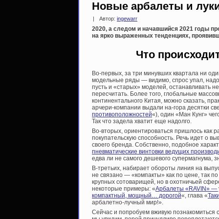
Новые арбалеты и луки
|
Автор:
ingewarr
2020, а следом и начавшийся 2021 годы пр
на ярко выраженных тенденциях, проявивш
Что происходи
Во-первых, за три минувших квартала ни оди
модельные ряды — видимо, спрос упал, надо
пусть и «старых» моделей, останавливать не
пересчитать. Более того, глобальные массо
континентального Китая, можно сказать, пра
арчери-компании выдали на-гора десятки св
противоположностей
«), один «Ман Кунг» чего
Так что задела хватит еще надолго.
Во-вторых, ориентироваться пришлось как р
покупательскую способность. Речь идет о вы
своего бренда. Собственно, подобное характ
пневматические винтовки ведущих производ
едва ли не самого дешевого супермагнума, 
В-третьих, набирает обороты линия на выпу
не связано — «компакты» как по цене, так п
крупных сотоварищей, но в охотничьей сфер
некоторые примеры: «
Арбалеты «RAVIN» — у
компактный, мощный… дорогой
«, глава «
Так
арбалетно-лучный мир!».
Сейчас и попробуем вживую познакомиться 
мы увидим, порой причудливо переплетаютс