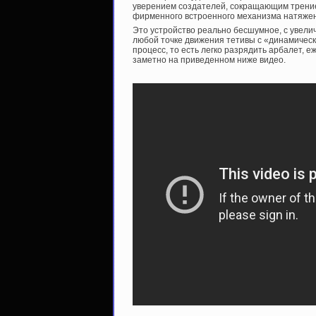
уверением создателей, сокращающим трение
фирменного встроенного механизма натяжен
Это устройство реально бесшумное, с увели
любой точке движения тетивы с «динамичес
процесс, то есть легко разрядить арбалет, 
заметно на приведенном ниже видео.