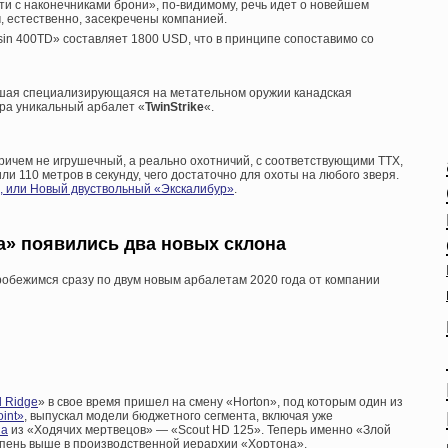
и с наконечниками брони», по-видимому, речь идет о новейшем
, естественно, засекречены компанией.
in 400TD» составляет 1800 USD, что в принципе сопоставимо со
йшая специализирующаяся на метательном оружии канадская
ора уникальный арбалет «
TwinStrike
«.
ричем не игрушечный, а реально охотничий, с соответствующими ТТХ,
ли 110 метров в секунду, чего достаточно для охоты на любого зверя.
, или Новый двуствольный «Экскалибур»
.
а» появились два новых склона
обежимся сразу по двум новым арбалетам 2020 года от компании
 Ridge
» в свое время пришел на смену «Horton», под которым один из
int»
, выпускал модели бюджетного сегмента, включая уже
на
из «Ходячих мертвецов» — «Scout HD 125». Теперь именно «Злой
упень выше в производственной иерархии «Хортона».