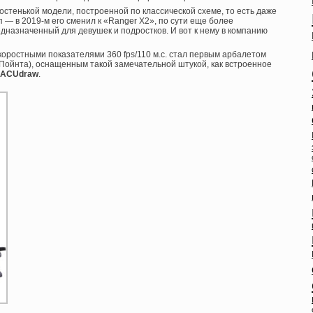
остенькой модели, построенной по классической схеме, то есть даже
— в 2019-м его сменил к «Ranger X2», по сути еще более
дназначенный для девушек и подростков. И вот к нему в компанию
оростными показателями 360 fps/110 м.с. стал первым арбалетом
нПойнта), оснащенным такой замечательной штукой, как встроенное
ACUdraw
.