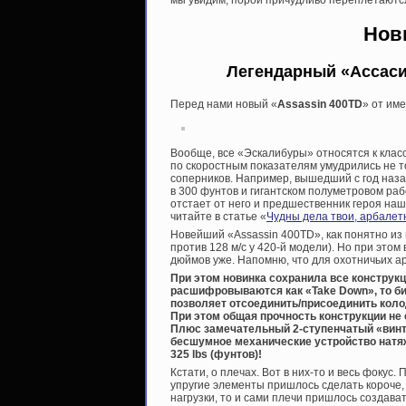
Нов
Легендарный «Ассаси
Перед нами новый «
Assassin 400TD
» от им
Вообще, все «Эскалибуры» относятся к класс
по скоростным показателям умудрились не то
соперников. Например, вышедший с год наз
в 300 фунтов и гигантском полуметровом раб
отстает от него и предшественник героя наш
читайте в статье «
Чудны дела твои, арбалет
Новейший «Assassin 400TD», как понятно из и
против 128 м/с у 420-й модели). Но при этом
дюймов уже. Напомню, что для охотничьих а
При этом новинка сохранила все констру
расшифровываются как «Take Down», то би
позволяет отсоединить/присоединить колод
При этом общая прочность конструкции не
Плюс замечательный 2-ступенчатый «винто
бесшумное механические устройство натяж
325 lbs (фунтов)!
Кстати, о плечах. Вот в них-то и весь фоку
упругие элементы пришлось сделать короче,
нагрузки, то и сами плечи пришлось создава