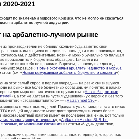
 2020-2021
оходят по знаменами Мирового Кризиса, что не могло не сказаться
ихся в арбалетно-лучной индустрии.
т на арбалетно-лучном рынке
н из производителей не обновил сколь-нибудь заметно свои
 распродать имеющиеся складские запасы, да и само производство,
 хотелось бы. И действительно, новинки можно буквально по пальцам
вые производители бюджетных образцов с Тайваня и из
ктически никак себя не проявили. Впрочем, за последние два года
еженьких образцов («
Новые охотничьи арбалеты: единство и борьба
 стоит (см. «
Новые рекурсивные арбалеты бюджетного сегмента
«).
аз на этот самый спрос, в первую очередь — на резко снизившуюся
воде на рынок все более бюджетных образцов, ну, понятно, в рамках
ерно и для мира пневматического оружия (см. «
Новые бюджетные
ителей
«), а тот же Хатсан выпустил удешевленную версию и без того
знаменитого «стодвадцатьпятого» — «
Hatsan mod 130
» .
ск мощных компактных моделей. Правда, с усыханием рынка это никак
о ТТХ и общей надежности могут даже превосходить своих более
е массогабаритный фактор имеет не последнее значение. Вот только
никальность, мощь и точность
«, «
Арбалет «Mission SUB-1»:
ие разные, но маленькие блочники
» из статьи «Чудны дела твои,
с реальными отражениями вышеназванных тенденций, которые, как
я в одной модели. Итак…