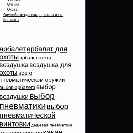
Оптика
Охота
Оружейные курьезы, приколы и т.п.
Контакты
Облако тэгов
арбалет
арбалет для
охоты
арбалет охота
воздушка
воздушка для
охоты
все о
пневматическом оружии
выбор
выбор арбалета
выбор
воздушки
пневматики
выбор
пневматической
винтовки
дешевая пневматика
какая
история оружия