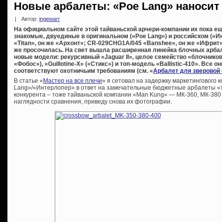
Новые арбалеты: «Poe Lang» наносит
|
Автор:
ingewarr
На официальном сайте этой тайваньской арчери-компании их пока ещ
знакомые, двуединые в оригинальном («Poe Lang») и российском («
«Titan», он же «Архонт»; CR-029CHG1A/045 «Banshee», он же «Ифрит»
же просочилась. На свет вышла расширенная линейка блочных арбал
новые модели: рекурсивный «Jaguar II», целое семейство «блочников» 
«Фобос»), «Guillotine-X» («Стикс») и топ-модель «Ballistic-410». Все
соответствуют охотничьим требованиям (см. «
Арбалет для зверовой
В статье «
Мастер на все плечи
» я сетовал на задержку маркетингового 
Lang»/«Интерлопер» в ответ на замечательные бюджетные арбалеты «та
конкурента – тоже тайваньской компании «Man Kung» — МК-360, МК-380 
наглядности сравнения, приведу снова их фотографии.