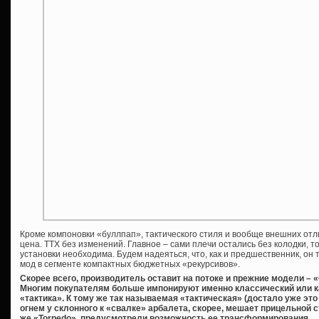
Кроме компоновки «буллпап», тактического стиля и вообще внешних отли
цена. ТТХ без изменений. Главное – сами плечи остались без колодки, то
установки необходима. Будем надеяться, что, как и предшественник, о
мод в сегменте компактных бюджетных «рекурсивов».
Скорее всего, производитель оставит на потоке и прежние модели 
Многим покупателям больше импонируют именно классический или 
«тактика». К тому же так называемая «тактическая» (достало уже эт
огнем у склонного к «свалке» арбалета, скорее, мешает прицельной с
же «Torpedo», предусмотрели возможность ее трансформирования.