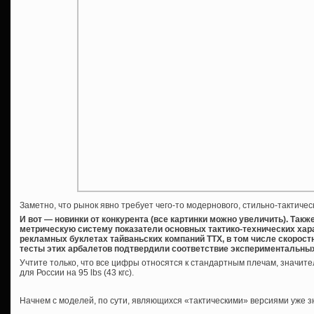
Заметно, что рынок явно требует чего-то модернового, стильно-тактическ
И вот — новинки от конкурента (все картинки можно увеличить). Так
метрическую систему показатели основных тактико-технических хар
рекламных буклетах тайваньских компаний ТТХ, в том числе скорос
тесты этих арбалетов подтвердили соответствие экспериментальны
Учтите только, что все цифры относятся к стандартным плечам, значит
для России на 95 lbs (43 кгс).
Начнем с моделей, по сути, являющихся «тактическими» версиями уже 