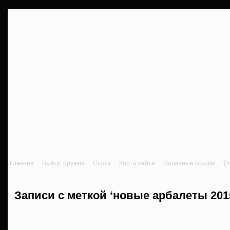
Главная
Выбор оружия
Охота
Карта сайта
Полезные ссылки
В
Записи с меткой ‘новые арбалеты 201