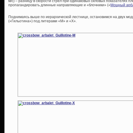
м/с) – разницу в скорости стрел при одинаковых силовых показателях пл
пропагандировать длинные направляющие и «блочники» («
Мощный арбал
Поднимаясь выше по иерархической лестнице, остановимся на двух мо
(«Гильотина») под литерами «М» и «Х».