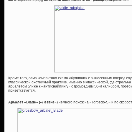
Кроме того, сама компактная схема «буллпап» с вынесенным вперед сп
классической охотничьей практике. Именно в классической, где стрельба
арбалетом ближе к «антиснайпингу» с громоздким 50-м калибром, поэтом
приветствуется.
Арбалет «
Blade» («Лезвие»)
немного похож на «Torpedo-S» и по скорос