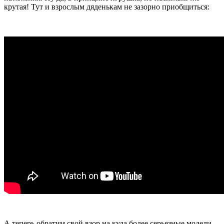
крутая! Тут и взрослым дяденькам не зазорно приобщиться:
А теперь обратим свой взор на куда более серьезные модели,