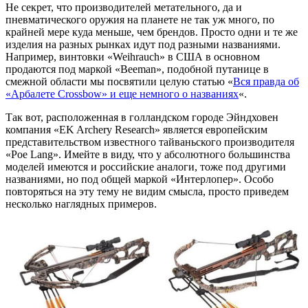
Не секрет, что производителей метательного, да и
пневматического оружия на планете не так уж много, по
крайней мере куда меньше, чем брендов. Просто одни и те же
изделия на разных рынках идут под разными названиями.
Например, винтовки «Weihrauch» в США в основном
продаются под маркой «Beeman», подобной путанице в
смежной области мы посвятили целую статью «
Вся правда об
«Арбалете Crossbow» и еще немного о названиях
«.
Так вот, расположенная в голландском городе Эйндховен
компания «EK Archery Research» является европейским
представительством известного тайваньского производителя
«Poe Lang». Имейте в виду, что у абсолютного большинства
моделей имеются и российские аналоги, тоже под другими
названиями, но под общей маркой «Интерлопер». Особо
повторяться на эту тему не видим смысла, просто приведем
несколько наглядных примеров.