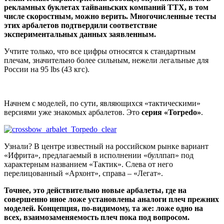
рекламных буклетах тайваньских компаний ТТХ, в том
числе скоростным, можно верить. Многочисленные тесты
этих арбалетов подтвердили соответствие
экспериментальных данных заявленным.
Учтите только, что все цифры относятся к стандартным
плечам, значительно более сильным, нежели легальные для
России на 95 lbs (43 кгс).
Начнем с моделей, по сути, являющихся «тактическими»
версиями уже знакомых арбалетов. Это
серия «Torpedo»
.
Узнали? В центре известный на российском рынке вариант
«Ифрита», предлагаемый в исполнении «буллпап» под
характерным названием «Тактик». Слева от него
перелицованный «Архонт», справа – «Легат».
Точнее, это действительно новые арбалеты, где на
совершенно иное ложе установлены аналоги плеч прежних
моделей. Концепция, по-видимому, та же: ложе одно на
всех, взаимозаменяемость плеч пока под вопросом.