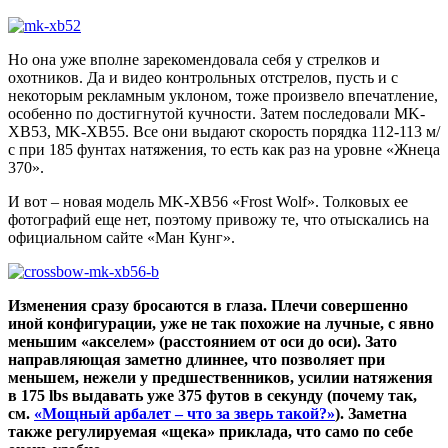
Но она уже вполне зарекомендовала себя у стрелков и
охотников. Да и видео контрольных отстрелов, пусть и с
некоторым рекламным уклоном, тоже произвело впечатление,
особенно по достигнутой кучности. Затем последовали MK-
XB53, MK-XB55. Все они выдают скорость порядка 112-113 м/
с при 185 фунтах натяжения, то есть как раз на уровне «Жнеца
370».
И вот – новая модель MK-XB56 «Frost Wolf». Толковых ее
фотографий еще нет, поэтому привожу те, что отыскались на
официальном сайте «Ман Кунг».
Изменения сразу бросаются в глаза. Плечи совершенно
иной конфигурации, уже не так похожие на лучные, с явно
меньшим «акселем» (расстоянием от оси до оси). Зато
направляющая заметно длиннее, что позволяет при
меньшем, нежели у предшественников, усилии натяжения
в 175 lbs выдавать уже 375 футов в секунду (почему так,
см.
«Мощный арбалет – что за зверь такой?»
). Заметна
также регулируемая «щека» приклада, что само по себе