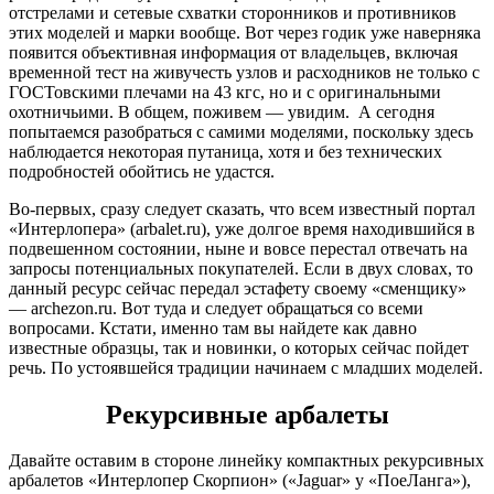
отстрелами и сетевые схватки сторонников и противников
этих моделей и марки вообще. Вот через годик уже наверняка
появится объективная информация от владельцев, включая
временной тест на живучесть узлов и расходников не только с
ГОСТовскими плечами на 43 кгс, но и с оригинальными
охотничьими. В общем, поживем — увидим. А сегодня
попытаемся разобраться с самими моделями, поскольку здесь
наблюдается некоторая путаница, хотя и без технических
подробностей обойтись не удастся.
Во-первых, сразу следует сказать, что всем известный портал
«Интерлопера» (arbalet.ru), уже долгое время находившийся в
подвешенном состоянии, ныне и вовсе перестал отвечать на
запросы потенциальных покупателей. Если в двух словах, то
данный ресурс сейчас передал эстафету своему «сменщику»
— archezon.ru. Вот туда и следует обращаться со всеми
вопросами. Кстати, именно там вы найдете как давно
известные образцы, так и новинки, о которых сейчас пойдет
речь. По устоявшейся традиции начинаем с младших моделей.
Рекурсивные арбалеты
Давайте оставим в стороне линейку компактных рекурсивных
арбалетов «Интерлопер Скорпион» («Jaguar» у «ПоеЛанга»),