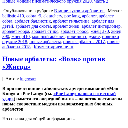
Новые модели пневматического оружия 2020. Часть 2
Опубликовано в рубрике
В мире луков и арбалетов
| Метки:
ballistic 410
,
cobra r9
,
ek archery
,
poe lang
,
арбалет
,
арбалет
cobra
,
арбалет баллистик
,
арбалет гильотина
,
арбалет для
детей
,
арбалет для охоты
,
арбалет жнец
,
арбалет интерлопер
,
арбалет кобра
,
арбалет стикс
,
арбалет фобос
,
жнец 370
,
жнец
390
,
жнец 410
,
мощный арбалет
,
новинки оружие
,
новинки
оружие 2018
,
новые арбалеты
,
новые арбалеты 2017
,
новые
арбалеты 2018
|
Комментариев нет »
Новые арбалеты: «Волк» против
«Жнеца»
|
Автор:
ingewarr
В противостоянии тайваньских арчери-компаний «Man
Kung» и «Poe Lang» (см.
«Poe Lang» наносит ответный
удар»
) наметился очередной виток – на поток поставлены
новые скоростные модели полноразмерных блочных
арбалетов.
Но сначала для общей информации –