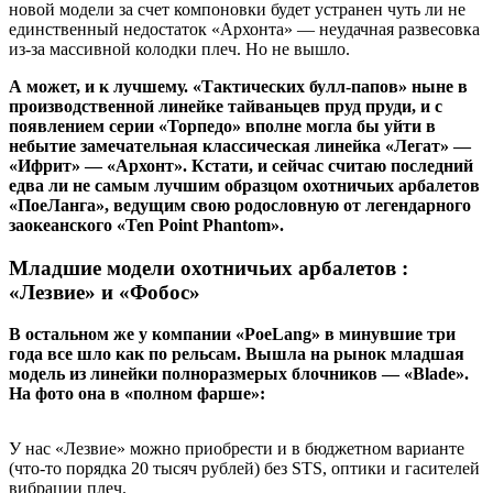
новой модели за счет компоновки будет устранен чуть ли не
единственный недостаток «Архонта» — неудачная развесовка
из-за массивной колодки плеч. Но не вышло.
А может, и к лучшему. «Тактических булл-папов» ныне в
производственной линейке тайваньцев пруд пруди, и с
появлением серии «Торпедо» вполне могла бы уйти в
небытие замечательная классическая линейка «Легат» —
«Ифрит» — «Архонт». Кстати, и сейчас считаю последний
едва ли не самым лучшим образцом охотничьих арбалетов
«ПоеЛанга», ведущим свою родословную от легендарного
заокеанского «Ten Point Phantom».
Младшие модели охотничьих арбалетов :
«Лезвие» и «Фобос»
В остальном же у компании «PoeLang» в минувшие три
года все шло как по рельсам. Вышла на рынок младшая
модель из линейки полноразмерых блочников — «Blade».
На фото она в «полном фарше»:
У нас «Лезвие» можно приобрести и в бюджетном варианте
(что-то порядка 20 тысяч рублей) без STS, оптики и гасителей
вибрации плеч.