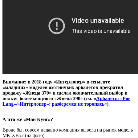
Внимание: в 2018 году «Интерлопер» в сегменте
«младших» моделей охотничьих арбалетов прекратил
продажу «Жнеца 370» и сделал окончательный выбор в
пользу более мощного «Жнеца 390» (см. «
Арбалеты «Poe
Lang»/»Интерлопер»: разберемся не торопясь
«).
А что же «Ман Кунг»?
Вроде бы, совсем недавно компания вывела на рынок модель
МК-ХВ52 (на фото).