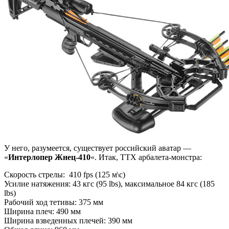
У него, разумеется, существует российский аватар —
«
Интерлопер Жнец-410
«. Итак, ТТХ арбалета-монстра:
Скорость стрелы: 410 fps (125 м\c)
Усилие натяжения: 43 кгс (95 lbs), максимальное 84 кгс (185
lbs)
Рабочий ход тетивы: 375 мм
Ширина плеч: 490 мм
Ширина взведенных плечей: 390 мм