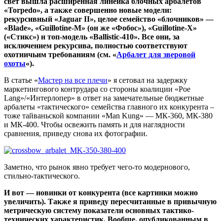
свет вышла расширенная линейка блочных арбалетов
«Torpedo», а также совершенно новые модели:
рекурсивный «Jaguar II», целое семейство «блочников» —
«Blade», «Guillotine-M» (он же «Фобос»), «Guillotine-X»
(«Стикс») и топ-модель «Ballistic-410». Все они, за
исключением рекурсива, полностью соответствуют
охотничьим требованиям (см. «
Арбалет для зверовой
охоты
«).
В статье «
Мастер на все плечи
» я сетовал на задержку
маркетингового контрудара со стороны коалиции «Poe
Lang»/«Интерлопер» в ответ на замечательные бюджетные
арбалеты «тактического» семейства главного их конкурента –
тоже тайваньской компании «Man Kung» — МК-360, МК-380
и МК-400. Чтобы освежить память и для наглядности
сравнения, приведу снова их фотографии.
Заметно, что рынок явно требует чего-то модернового,
стильно-тактического.
И вот — новинки от конкурента (все картинки можно
увеличить). Также я приведу пересчитанные в привычную
метрическую систему показатели основных тактико-
технических характеристик. Вообще, опубликованным в