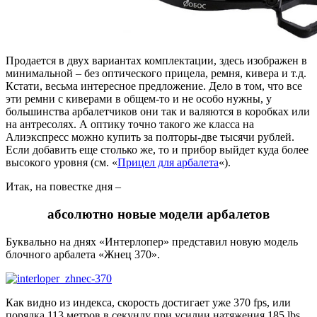
Продается в двух вариантах комплектации, здесь изображен в
минимальной – без оптического прицела, ремня, кивера и т.д.
Кстати, весьма интересное предложение. Дело в том, что все
эти ремни с киверами в общем-то и не особо нужны, у
большинства арбалетчиков они так и валяются в коробках или
на антресолях. А оптику точно такого же класса на
Алиэкспресс можно купить за полторы-две тысячи рублей.
Если добавить еще столько же, то и прибор выйдет куда более
высокого уровня (см. «
Прицел для арбалета
«).
Итак, на повестке дня –
абсолютно новые модели арбалетов
Буквально на днях «Интерлопер» представил новую модель
блочного арбалета «Жнец 370».
Как видно из индекса, скорость достигает уже 370 fps, или
порядка 113 метров в секунду при усилии натяжения 185 lbs