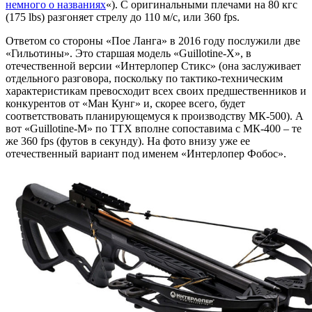
немного о названиях
«). С оригинальными плечами на 80 кгс
(175 lbs) разгоняет стрелу до 110 м/с, или 360 fps.
Ответом со стороны «Пое Ланга» в 2016 году послужили две
«Гильотины». Это старшая модель «Guillotine-X», в
отечественной версии «Интерлопер Стикс» (она заслуживает
отдельного разговора, поскольку по тактико-техническим
характеристикам превосходит всех своих предшественников и
конкурентов от «Ман Кунг» и, скорее всего, будет
соответствовать планирующемуся к производству МК-500). А
вот «Guillotine-M» по ТТХ вполне сопоставима с МК-400 – те
же 360 fps (футов в секунду). На фото внизу уже ее
отечественный вариант под именем «Интерлопер Фобос».