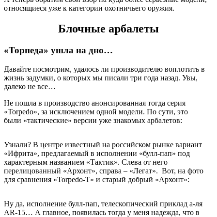
относящиеся уже к категории охотничьего оружия.
Блочные арбалеты
«Торпеда» ушла на дно…
Давайте посмотрим, удалось ли производителю воплотить в
жизнь задумки, о которых мы писали три года назад. Увы,
далеко не все…
Не пошла в производство анонсированная тогда серия
«Torpedo», за исключением одной модели. По сути, это
были «тактические» версии уже знакомых арбалетов:
Узнали? В центре известный на российском рынке вариант
«Ифрита», предлагаемый в исполнении «булл-пап» под
характерным названием «Тактик». Слева от него
перелицованный «Архонт», справа – «Легат». Вот, на фото
для сравнения «Torpedo-T» и старый добрый «Архонт»:
Ну да, исполнение булл-пап, телескопический приклад а-ля
AR-15… А главное, появилась тогда у меня надежда, что в