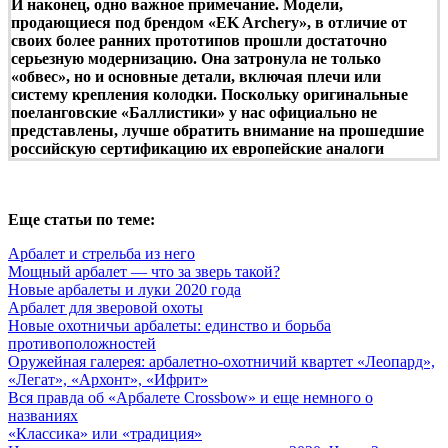
И наконец, одно важное примечание. Модели,
продающиеся под брендом «EK Archery», в отличие от
своих более ранних прототипов прошли достаточно
серьезную модернизацию. Она затронула не только
«обвес», но и основные детали, включая плечи или
систему крепления колодки. Поскольку оригинальные
поеланговские «Баллистики» у нас официально не
представлены, лучше обратить внимание на прошедшие
российскую сертификацию их европейские аналоги
Еще статьи по теме:
Арбалет и стрельба из него
Мощный арбалет — что за зверь такой?
Новые арбалеты и луки 2020 года
Арбалет для зверовой охоты
Новые охотничьи арбалеты: единство и борьба
противоположностей
Оружейная галерея: арбалетно-охотничий квартет «Леопард»,
«Легат», «Архонт», «Ифрит»
Вся правда об «Арбалете Crossbow» и еще немного о
названиях
«Классика» или «традиция»