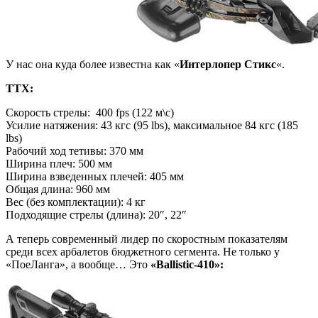
У нас она куда более известна как «
Интерлопер Стикс
«.
ТТХ:
Скорость стрелы: 400 fps (122 м\c)
Усилие натяжения: 43 кгс (95 lbs), максимальное 84 кгс (185
lbs)
Рабочий ход тетивы: 370 мм
Ширина плеч: 500 мм
Ширина взведенных плечей: 405 мм
Общая длина: 960 мм
Вес (без комплектации): 4 кг
Подходящие стрелы (длина): 20″, 22″
А теперь современный лидер по скоростным показателям
среди всех арбалетов бюджетного сегмента. Не только у
«ПоеЛанга», а вообще… Это
«
Ballistic-410»: