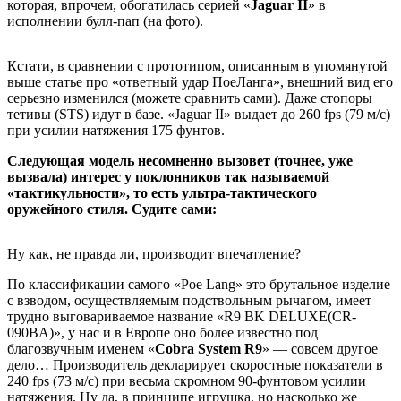
которая, впрочем, обогатилась серией «
Jaguar II
» в
исполнении булл-пап (на фото).
Кстати, в сравнении с прототипом, описанным в упомянутой
выше статье про «ответный удар ПоеЛанга», внешний вид его
серьезно изменился (можете сравнить сами). Даже стопоры
тетивы (STS) идут в базе. «Jaguar II» выдает до 260 fps (79 м/с)
при усилии натяжения 175 фунтов.
Следующая модель несомненно вызовет (точнее, уже
вызвала) интерес у поклонников так называемой
«тактикульности», то есть ультра-тактического
оружейного стиля. Судите сами:
Ну как, не правда ли, производит впечатление?
По классификации самого «Poe Lang» это брутальное изделие
с взводом, осуществляемым подствольным рычагом, имеет
трудно выговариваемое название «R9 BK DELUXE(CR-
090BA)», у нас и в Европе оно более известно под
благозвучным именем «
Cobra System R9
» — совсем другое
дело… Производитель декларирует скоростные показатели в
240 fps (73 м/с) при весьма скромном 90-фунтовом усилии
натяжения. Ну да, в принципе игрушка, но насколько же