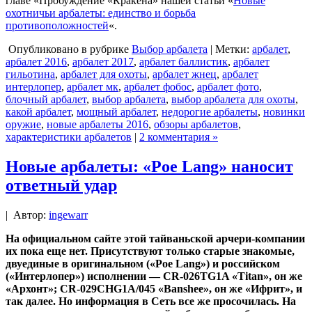
главе «Пробуждение «Кракена» нашей статьи «
Новые
охотничьи арбалеты: единство и борьба
противоположностей
«.
Опубликовано в рубрике
Выбор арбалета
| Метки:
арбалет
,
арбалет 2016
,
арбалет 2017
,
арбалет баллистик
,
арбалет
гильотина
,
арбалет для охоты
,
арбалет жнец
,
арбалет
интерлопер
,
арбалет мк
,
арбалет фобос
,
арбалет фото
,
блочный арбалет
,
выбор арбалета
,
выбор арбалета для охоты
,
какой арбалет
,
мощный арбалет
,
недорогие арбалеты
,
новинки
оружие
,
новые арбалеты 2016
,
обзоры арбалетов
,
характеристики арбалетов
|
2 комментария »
Новые арбалеты: «Poe Lang» наносит
ответный удар
|
Автор:
ingewarr
На официальном сайте этой тайваньской арчери-компании
их пока еще нет. Присутствуют только старые знакомые,
двуединые в оригинальном («Poe Lang») и российском
(«Интерлопер») исполнении — CR-026TG1A «Titan», он же
«Архонт»; CR-029CHG1A/045 «Banshee», он же «Ифрит», и
так далее. Но информация в Сеть все же просочилась. На