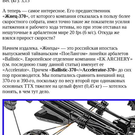
Вес (кг): 3,15
А теперь — самое интересное. Его предшественник
«
Жнец-370
«, от которого компания отказалась в пользу более
скоростного собрата, имел точно такие же показатели усилия
натяжения и рабочего хода тетивы, но при этом отставал на
нешуточные в арбалетном мире 20 fps (6 м/с). Откуда же
взялся прирост скорости?
Начнем издалека. «Жнецы» — это российская ипостась
выпускаемой тайваньским «ПоеЛангом» линейки арбалетов
«Ballistic». Европейское отделение компании «EK ARCHERY»
(см. последнюю главу данной статьи) именует ее
«Accelerator». Причем «
Ballistic-370
«/»
Accelerator-370
» до сих
пор производится. Мы попытались сравнить внешний вид
370-го и 390-го, поскольку по весу второй при одинаковых
основных ТТХ тяжелее на целый фунт (0,45 кг) — хотелось
понять, в чем тут дело.