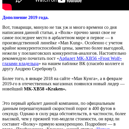
Дополнение 2019 года.
Вот, товарищи, минуло не так уж и много времени со дня
написания данной статьи, а «Волк» прочно занял свое не
самое последнее место в арбалетном мире и первое — в
производственной линейке «Man Kung». Особенно с учетом
крайне конкурентоспособной цены, заметно более выгодной,
нежели у поеланговских конкурентов-аналогов. Настоятельно
рекомендую почитать пост «
Арбалет MK-XB56 «Frost Wolf»
глазами владельца
» на нашем паблике ВК (спасибо коллеге и
другу Андрею Сереброву!).
Более того, в январе 2018 на сайте «Ман Кунга», а в феврале
2019-го в отечественных магазинах появился новый лидер —
новейший
MK-XB58 «Kraken».
Это первый арбалет данной компании, по официальным
данным перешагнувший скоростной порог в 400 футов в
секунду. Однако в силу ряда обстоятельств, в частности, более
высокой, чем у прежней топ-модели стоимости, он вряд ли
составит «Волку» прямую конкуренцию. Подробнее — в