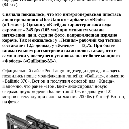
(84 кгс).
Сначала показалось, что это интерлоперовская ипостась
анонсированного «Пое Лангом» арбалета «Blade»
(«Лезвие»). Однако у «Блейда» характеристики куда
скромнее – 345 fps (105 м\с) при меньшем усилии
натяжения, да и, судя по фото, направляющая изрядно
короче. Так и оказалось: у «Лезвия» рабочий ход тетивы
составляет 12,5 дюйма, у «Жнеца» — 13,75. При более
внимательном рассмотрении выяснилось также, что и
сами плечи у последнего установлены от более мощного
«Фобоса» («Guillotine-M»).
Официальный сайт «Poe Lang» подтвердил догадки – здесь
появились новые модификации линейки «Ballistic», а именно
«Ballistic 370». Вот он и послужил основой для «Жнеца».
Напомню, что ранее «Пое Ланг» анонсировал новую
сверхмощную модель «Баллистик 410», выдающую 125
метров в секунду при силе натяжения 200 lbs (91 кгс)! Вот он,
на фото: