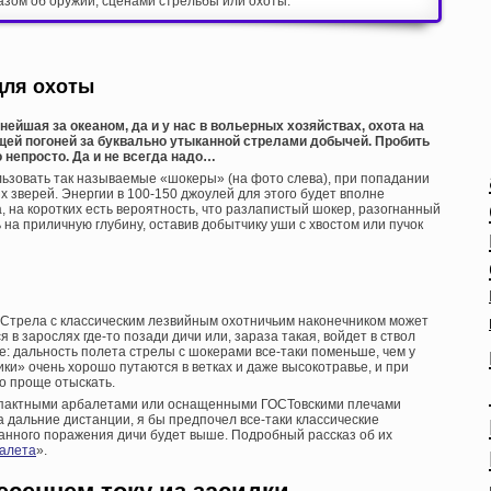
азом об оружии, сценами стрельбы или охоты.
для охоты
нейшая за океаном, да и у нас в вольерных хозяйствах, охота на
щей погоней за буквально утыканной стрелами добычей. Пробить
непросто. Да и не всегда надо…
зовать так называемые «шокеры» (на фото слева), при попадании
 зверей. Энергии в 100-150 джоулей для этого будет вполне
, на коротких есть вероятность, что разлапистый шокер, разогнанный
 на приличную глубину, оставив добытчику уши с хвостом или пучок
 Стрела с классическим лезвийным охотничьим наконечником может
 в зарослях где-то позади дичи или, зараза такая, войдет в ствол
ое: дальность полета стрелы с шокерами все-таки поменьше, чем у
ики» очень хорошо путаются в ветках и даже высокотравье, и при
го проще отыскать.
омпактными арбалетами или оснащенными ГОСТовскими плечами
 дальние дистанции, я бы предпочел все-таки классические
анного поражения дичи будет выше. Подробный рассказ об их
алета
».