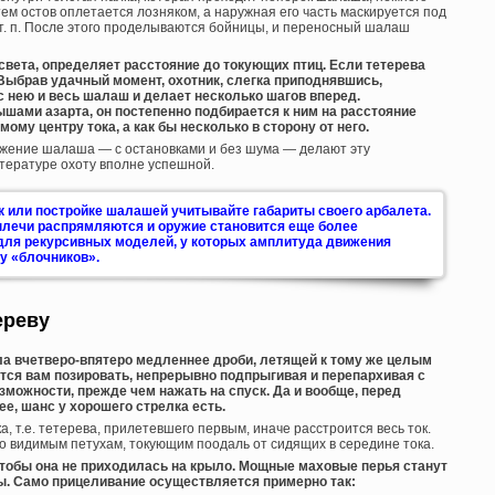
ем остов оплетается лозняком, а наружная его часть маскируется под
т. п. После этого проделываются бойницы, и переносный шалаш
света, определяет расстояние до токующих птиц. Если тетерева
 Выбрав удачный момент, охотник, слегка приподнявшись,
с нею и весь шалаш и делает несколько шагов вперед.
ами азарта, он постепенно подбирается к ним на расстояние
ому центру тока, а как бы несколько в сторону от него.
ижение шалаша — с остановками и без шума — делают эту
итературе охоту вполне успешной.
к или постройке шалашей учитывайте габариты своего арбалета.
 плечи распрямляются и оружие становится еще более
для рекурсивных моделей, у которых амплитуда движения
у «блочников».
ереву
ла вчетверо-впятеро медленнее дроби, летящей к тому же целым
тся вам позировать, непрерывно подпрыгивая и перепархивая с
озможности, прежде чем нажать на спуск. Да и вообще, перед
ее, шанс у хорошего стрелка есть.
ка, т.е. тетерева, прилетевшего первым, иначе расстроится весь ток.
 видимым петухам, токующим поодаль от сидящих в середине тока.
чтобы она не приходилась на крыло. Мощные маховые перья станут
. Само прицеливание осуществляется примерно так: