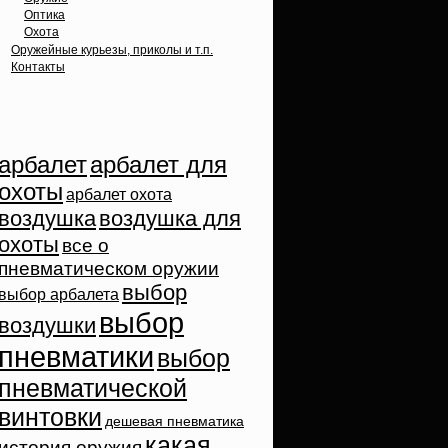
Оптика
Охота
Оружейные курьезы, приколы и т.п.
Контакты
Облако тэгов
арбалет
арбалет для
охоты
арбалет охота
воздушка
воздушка для
охоты
все о
пневматическом оружии
выбор
выбор арбалета
выбор
воздушки
пневматики
выбор
пневматической
винтовки
дешевая пневматика
какая
история оружия