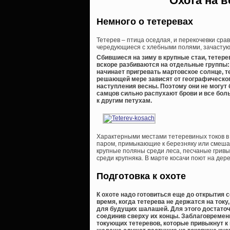
Охота на в
Немного о тетеревах
Тетерев – птица оседлая, и перекочевки ср
чередующиеся с хлебными полями, зачастую 
Сбившиеся на зиму в крупные стаи, тетере
вскоре разбиваются на отдельные группы: 
начинает пригревать мартовское солнце, т
решающей мере зависят от географическог
наступления весны. Поэтому они не могут
самцов сильно распухают брови и все бол
к другим петухам.
Характерными местами тетеревиных токов в 
паром, примыкающие к березняку или смеша
крупные поляны среди леса, песчаные гривы
среди крупняка. В марте косачи поют на дер
Подготовка к охоте
К охоте надо готовиться еще до открытия 
время, когда тетерева не держатся на ток
для будущих шалашей. Для этого достаточн
соединив сверху их концы. Заблаговреме
токующих тетеревов, которые привыкнут к