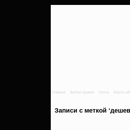
Главная
Выбор оружия
Охота
Карта са
Записи с меткой ‘деше