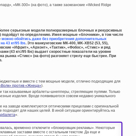
пард», «МК-300» (на фото), а также заокеанские «Wicked Ridge
е более серьезные модели полноразмерных блочных и рекурсивных
) подойдут по определению. Имея мощные «блочники», в том числе
е
можно обойтись даже без приобретения дополнительных
а 43 кг/95 lbs
. Это манкунговские МК-400, MK-XB52 (53, 55),
овские «Ифрит», «Архонт», «Тактик», «Фобос», «Стикс» и ряд
ами (43 кгс/95 lbs) выдает скоростные показатели на уровне
нка рынка «Стикс» (на фото) разгоняет стрелу еще быстрее. При
в.
 бюджетные и вместе с тем мощные модели, отлично подходящие для
«Волк» против «Жнеца»
).
 и так называемые арбалеты-шнепперы, стреляющие пулями. Только
ьезные изделия. Вроде появившегося совсем недавно уникального
 на заводе комплектуются оптическими прицелами с оригинальной
не подходят для наших целей. В иной ситуации ориентируйтесь на
арбалета
«.
рвалась, временно отключите «блокировщик рекламы». Некоторые
екламные заставки вместе с остальным текстом. Да еще и