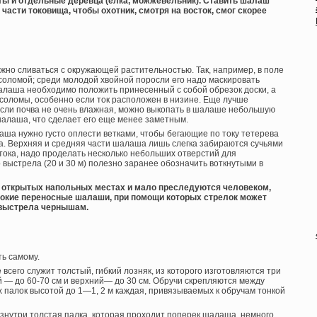
ты и отдельные деревца (елка, можжевельник). Ставить шалаш
части токовища, чтобы охотник, смотря на восток, смог скорее
но сливаться с окружающей растительностью. Так, например, в поле
оломой; среди молодой хвойной поросли его надо маскировать
шалаша необходимо положить принесенный с собой обрезок доски, а
 соломы, особенно если ток расположен в низине. Еще лучше
Если почва не очень влажная, можно выкопать в шалаше небольшую
 шалаша, что сделает его еще менее заметным.
ша нужно густо оплести ветками, чтобы бегающие по току тетерева
а. Верхняя и средняя части шалаша лишь слегка забираются сучьями
 тока, надо проделать несколько небольших отверстий для
 выстрела (20 и 30 м) полезно заранее обозначить воткнутыми в
на открытых напольных местах и мало преследуются человеком,
окие переносные шалаши, при помощи которых стрелок может
 выстрела чернышам.
ть самому.
сего служит толстый, гибкий лозняк, из которого изготовляются три
й — до 60-70 см и верхний— до 30 см. Обручи скрепляются между
 палок высотой до 1—1, 2 м каждая, привязываемых к обручам тонкой
знутри толстая палка, которая проходит поперек шалаша, немного