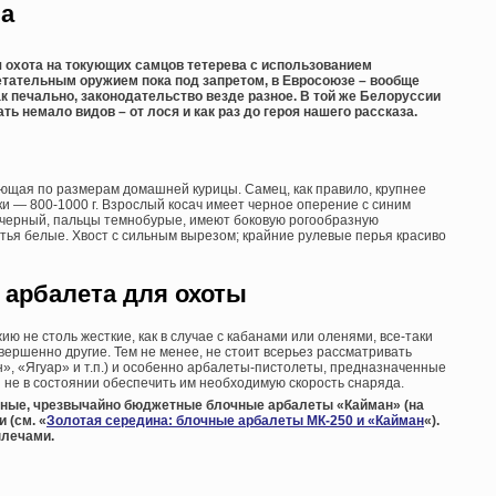
ва
 охота на токующих самцов тетерева с использованием
метательным оружием пока под запретом, в Евросоюзе – вообще
ак печально, законодательство везде разное. В той же Белоруссии
ь немало видов – от лося и как раз до героя нашего рассказа.
ющая по размерам домашней курицы. Самец, как правило, крупнее
ерки — 800-1000 г. Взрослый косач имеет черное оперение с синим
в черный, пальцы темнобурые, имеют боковую рогообразную
тья белые. Хвост с сильным вырезом; крайние рулевые перья красиво
арбалета для охоты
ию не столь жесткие, как в случае с кабанами или оленями, все-таки
ершенно другие. Тем не менее, не стоит всерьез рассматривать
», «Ягуар» и т.п.) и особенно арбалеты-пистолеты, предназначенные
 не в состоянии обеспечить им необходимую скорость снаряда.
ные, чрезвычайно бюджетные блочные арбалеты «Кайман» (на
 (см. «
Золотая середина: блочные арбалеты МК-250 и «Кайман
«).
плечами.