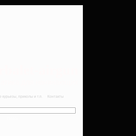
rbalet-airgun
вматика для начинающих
курьезы, приколы и т.п.
Контакты