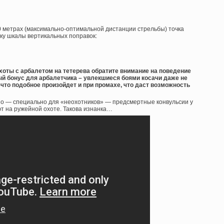
30 метрах (максимально-оптимальной дистанции стрельбы) точка
у шкалы вертикальных поправок:
хоты с арбалетом на тетерева обратите внимание на поведение
ый бонус для арбалетчика – увлекшиеся боями косачи даже не
что подобное произойдет и при промахе, что даст возможность
. Но — специально для «неохотников» — предсмертные конвульсии у
т на ружейной охоте. Такова изнанка…