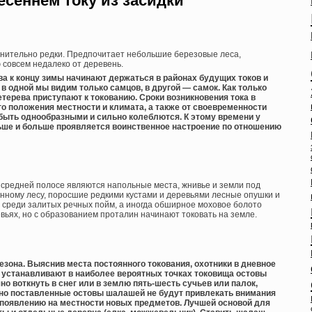
есеннем току из засидки
авнительно редки. Предпочитает небольшие березовые леса,
совсем недалеко от деревень.
ва к концу зимы начинают держаться в районах будущих токов и
в одной мы видим только самцов, в другой — самок. Как только
етерева приступают к токованию. Сроки возникновения тока в
о положения местности и климата, а также от своевременности
 быть однообразными и сильно колеблются. К этому времени у
ьше и больше проявляется воинственное настроение по отношению
средней полосе являются напольные места, жнивье и земли под
нному лесу, поросшие редкими кустами и деревьями лесные опушки и
 среди залитых речных пойм, а иногда обширное моховое болото
евьях, но с образованием проталин начинают токовать на земле.
сезона. Выяснив места постоянного токования, охотники в дневное
у, устанавливают в наиболее вероятных точках токовища остовы
о воткнуть в снег или в землю пять-шесть сучьев или палок,
нно поставленные остовы шалашей не будут привлекать внимания
 появлению на местности новых предметов. Лучшей основой для