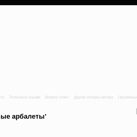
a
Лук, арбалет, пне
йта
Полезные ссылки
Вопрос-ответ
Другие обзоры автора
Оружейные 
вые арбалеты’