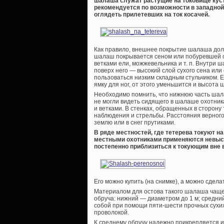
шалаша служат растущие на токовище кус
рекомендуется по возможности в западной 
оглядеть прилетевших на ток косачей.
Как правило, внешнее покрытие шалаша долж
шалаш покрывается сеном или побуревшей с
ветками ели, можжевельника и т. п. Внутри 
поверх него — высокий слой сухого сена или
пользоваться низким складным стульчиком. 
ямку для ног, от этого уменьшится и высота
Необходимо помнить, что нижнюю часть шала
не могли видеть сидящего в шалаше охотник
и ветками. В стенках, обращенных в сторону
наблюдения и стрельбы. Расстояния верного
землю или в снег прутиками.
В ряде местностей, где тетерева токуют 
местными охотниками применяются невыс
постепенно приблизиться к токующим вне
Его можно купить (на снимке), а можно сдела
Материалом для остова такого шалаша чаще в
обруча: нижний — диаметром до 1 м; средни
собой при помощи пяти-шести прочных сухих
проволокой.
К среднему обручу надежно прикрепляется и