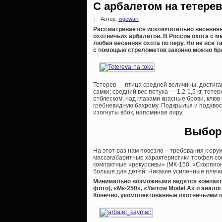
С арбалетом на тетере
|
Автор:
ingewarr
Рассматривается исключительно весенняя
охотничьих арбалетов. В России охота с 
любая весенняя охота по перу. Но не все т
с помощью стрелометов законно можно брат
Тетерев — птица средней величины, достига
самки; средний вес петуха — 1,2-1,5 кг, тет
отблеском, над глазами красные брови, клю
гребневидную бахрому. Подкрылья и подхвос
изогнуты вбок, напоминая лиру.
Выбор 
На этот раз нам повезло – требования к оруж
массогабаритные характеристики трофея сов
компактные «рекурсивы» (МК-150, «Скорпион
больше для детей. Никакие усиленные плечи
Минимально возможными видятся компакт
фото), «Мк-250», «Yarrow Model A» и аналоги
Конечно, укомплектованные охотничьими 