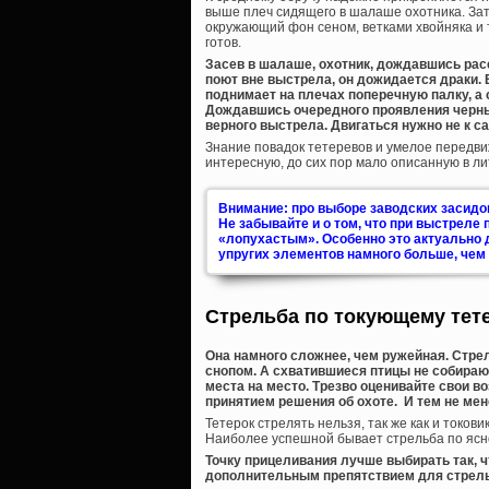
выше плеч сидящего в шалаше охотника. Зат
окружающий фон сеном, ветками хвойняка и 
готов.
Засев в шалаше, охотник, дождавшись рас
поют вне выстрела, он дожидается драки.
поднимает на плечах поперечную палку, а 
Дождавшись очередного проявления черныш
верного выстрела. Двигаться нужно не к сам
Знание повадок тетеревов и умелое передв
интересную, до сих пор мало описанную в л
Внимание: про выборе заводских засидо
Не забывайте и о том, что при выстреле
«лопухастым». Особенно это актуально 
упругих элементов намного больше, чем 
Стрельба по токующему тет
Она намного сложнее, чем ружейная. Стре
снопом. А схватившиеся птицы не собираю
места на место. Трезво оценивайте свои в
принятием решения об охоте. И тем не мен
Тетерок стрелять нельзя, так же как и токови
Наиболее успешной бывает стрельба по ясно
Точку прицеливания лучше выбирать так, 
дополнительным препятствием для стрелы