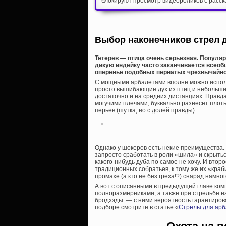
блокируют просмотр видеороликов с расск
Выбор наконечников стрел 
Тетерев — птица очень серьезная. Популяр
дикую индейку часто заканчивается всеоб
оперенье подобных пернатых чрезвычайно 
С мощными арбалетами вполне можно исполь
просто вышибающие дух из птиц и небольших
достаточно и на средних дистанциях. Правда
могучими плечами, буквально разнесет плоть
перьев (шутка, но с долей правды).
Однако у шокеров есть некие преимущества.
запросто сработать в роли «шила» и скрыться
какого-нибудь дуба по самое не хочу. И втор
традиционных собратьев, к тому же их «краб
промахе (а кто не без греха!?) снаряд намно
А вот с описанными в предыдущей главе к
полноразмерниками, а также при стрельбе на
бродхэды — с ними вероятность гарантиров
подборе смотрите в статье «
Стрелы для арб