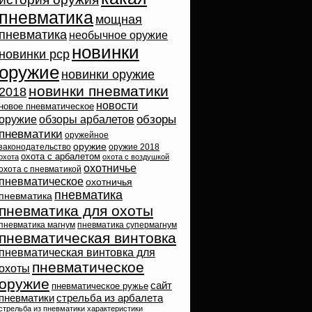
пневматика
мощная
пневматика
необычное оружие
новинки
новинки pcp
оружие
новинки оружие
новинки пневматики
2018
новости
новое пневматическое
обзоры
оружие
обзоры арбалетов
пневматики
оружейное
оружие
законодательство
оружие 2018
охота с арбалетом
охота
охота с воздушкой
охотничье
охота с пневматикой
пневматическое
охотничья
пневматика
пневматика
пневматика для охоты
пневматика магнум
пневматика супермагнум
пневматическая винтовка
пневматическая винтовка для
пневматическое
охоты
оружие
сайт
пневматическое ружье
пневматики
стрельба из арбалета
стрельба из пневматики
характеристики