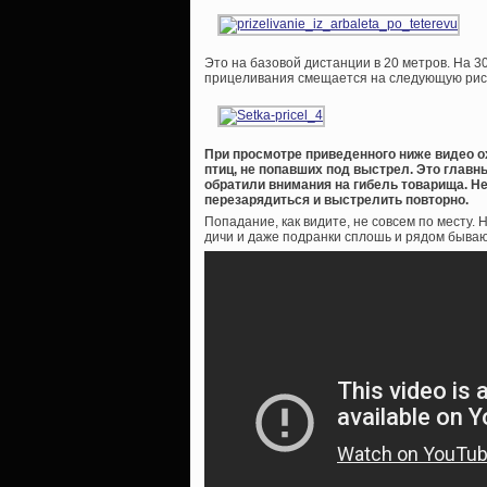
Это на базовой дистанции в 20 метров. На 
прицеливания смещается на следующую риск
При просмотре приведенного ниже видео о
птиц, не попавших под выстрел. Это главн
обратили внимания на гибель товарища. Не
перезарядиться и выстрелить повторно.
Попадание, как видите, не совсем по месту
дичи и даже подранки сплошь и рядом бываю