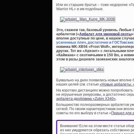
Или их старшие братья – тоже недорогие «Ге
Warrior HL» и им подобные.
Это, скажем так, базовый уровень. Любы
арбалетов («
Арбалет для зверовой охоты
»
вполне доступные по цене, в нашем случа
усиленных плеч, достаточно и ГОСТовских н
новинка MK-XB56 «Frost Wolf», интерлопер
других. Тот же «Архонт» с легальными плеч
«Каймана» с охотничьими в 150 lbs, а нови
этом в разы дешевле заокеанских аналого
Буквально на днях появились новые вполне
наших целей (см. статью
«Новые арбалеты: 
На коротких дистанциях можно попробовать
не игрушечные рекурсивы, а достаточно сер
арбалета-дробовика «Zubin X340»
.
Большинство полноразмерных арбалетов уже
сеткой. По своим характеристикам они впол
советы по его выбору в статье «
Прицел для 
Внимание! Если на этом месте статья обо
из них умудряются обрезать собственно р