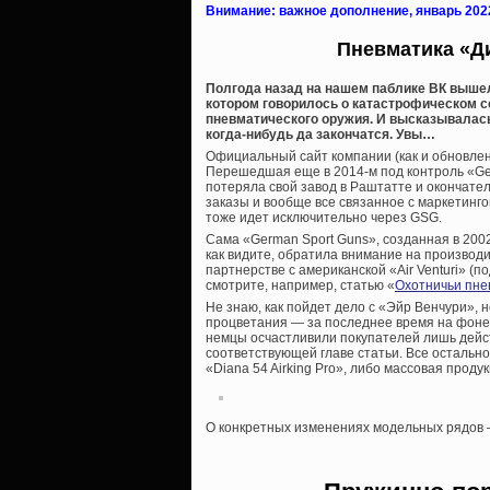
Внимание: важное дополнение, январь 2022
Пневматика «Д
Полгода назад на нашем паблике ВК вышел
котором говорилось о катастрофическом 
пневматического оружия. И высказывалась
когда-нибудь да закончатся. Увы…
Официальный сайт компании (как и обновлен
Перешедшая еще в 2014-м под контроль «Ge
потеряла свой завод в Раштатте и окончате
заказы и вообще все связанное с маркетинг
тоже идет исключительно через GSG.
Сама «German Sport Guns», созданная в 2002
как видите, обратила внимание на производ
партнерстве с американской «Air Venturi» 
смотрите, например, статью «
Охотничьи пне
Не знаю, как пойдет дело с «Эйр Венчури»,
процветания — за последнее время на фоне
немцы осчастливили покупателей лишь дейст
соответствующей главе статьи. Все остальн
«Diana 54 Airking Pro», либо массовая проду
О конкретных изменениях модельных рядов —