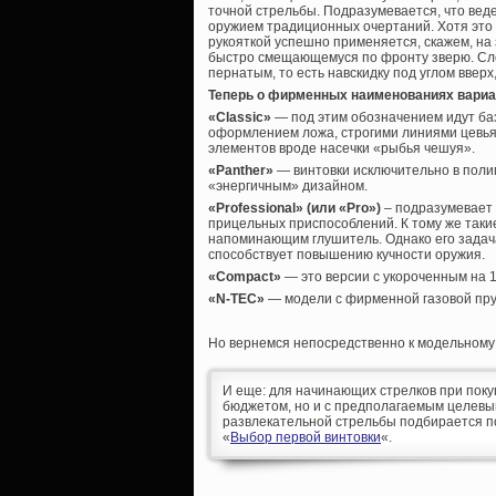
точной стрельбы. Подразумевается, что ведет
оружием традиционных очертаний. Хотя это
рукояткой успешно применяется, скажем, на
быстро смещающемуся по фронту зверю. След
пернатым, то есть навскидку под углом вверх
Теперь о фирменных наименованиях вариа
«Classic»
— под этим обозначением идут баз
оформлением ложа, строгими линиями цевья
элементов вроде насечки «рыбья чешуя».
«Panther»
— винтовки исключительно в поли
«энергичным» дизайном.
«Professional» (или «Pro»)
– подразумевает 
прицельных приспособлений. К тому же таки
напоминающим глушитель. Однако его задач
способствует повышению кучности оружия.
«Compact»
— это версии с укороченным на 
«N-TEC»
— модели с фирменной газовой пру
Но вернемся непосредственно к модельному
И еще: для начинающих стрелков при поку
бюджетом, но и с предполагаемым целевы
развлекательной стрельбы подбирается п
«
Выбор первой винтовки
«.