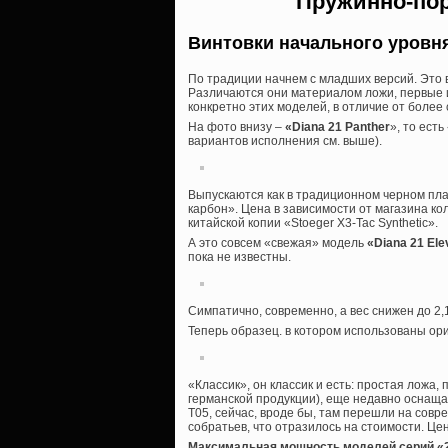
Пружинно-по
Винтовки начального уровн
По традиции начнем с младших версий. Это 
Различаются они материалом ложи, первые ид
конкретно этих моделей, в отличие от более
На фото внизу –
«Diana 21 Panther
», то ес
вариантов исполнения см. выше).
Выпускаются как в традиционном черном плас
карбон». Цена в зависимости от магазина ко
китайской копии «Stoeger X3-Tac Synthetic».
А это совсем «свежая» модель
«Diana 21 El
пока не известны.
Симпатично, современно, а вес снижен до 2,1 
Теперь образец. в котором использованы о
«Классик», он классик и есть: простая ложа
германской продукции), еще недавно оснащ
Т05, сейчас, вроде бы, там перешли на сов
собратьев, что отразилось на стоимости. Це
Максимальная мощность моделей серий «2