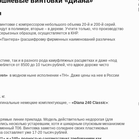
ршневые винтовки «Диана»
я
винтовки с компрессором небольшого объема 20-й и 200-й серий.
ут в полимере, вторые – в дереве. Учтите только, что производство
 серьезных образцов, осуществляется в КНР.
ть «Пантера» (расшифровку фирменных наименований различных
тике, так и в разного рода камуфляжных расцветках и даже «под
леблется от 8500 до 10 тысяч рублей, что вдвое дороже чисто
even»
в модном ныне исполнении «ТН». Даже цены на нее в России
кг.
ригинальные немецкие комплектующие, –
«Diana 240 Classic»
:
, прямые линии приклада. Модель действительно недорогая (для
ались несколько устаревшим, хотя и шикарным спусковым механизмом
ременный Т06. Винтовка заметно солиднее своих пластиковых
на составляет уже 17-20 тысяч рублей.
1» и «240» полностью соответствует требованиям как