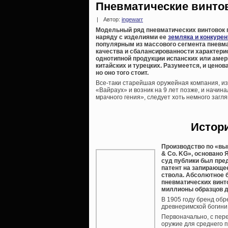
Пневматические винто
|
Автор:
ingewarr
Модельный ряд пневматических винтовок г
наряду с изделиями ее
земляка и конкурен
популярным из массового сегмента пневм
качества и сбалансированности характери
однотипной продукции испанских или амери
китайских и турецких. Разумеется, и ценова
но оно того стоит.
Все-таки старейшая оружейная компания, и
«Вайраух» и возник на 9 лет позже, и начин
мрачного гения», следует хоть немного загля
Истор
Производство по «вы
& Co. KG», основано 
суд публики был пре
патент на запирающее
ствола. Абсолютное
пневматических винто
миллионы образцов до
В 1905 году бренд об
древнеримской богини 
Первоначально, с пер
оружие для среднего п