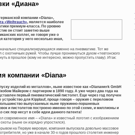
вки «Диана»
ерманской компании «Diana»,
та «Weihrauch»
, является наиболее
атики премиум-класса. По уровню
стик он стоит заметно выше
канских коллег, не говоря уже о
я категория у него несколько иная,
значально специализирующаяся именно на пневматике. Тот же
ал с охотничьих ружей. Чтобы лучше проникнуться духом «тевтонского
нуть в прошлое (кому не интересно, можно пропустить главу). Итак:
ия компании «
Diana»
пуску изделий из металлов», ныне известное как «Dianawerk GmbH
Якобом Майером с партнером в 1890 году. А уже через два года на
дставлен первый пневматический пистолет. Еще через год получен
 устройство для Kipplauf, проще говоря – оружия с переломом
 большинство выпускаемых ныне пружинно-поршневых
вок и пистолетов построено именно по этой схеме, и миллионы и
 сих пор несут в себе идеи данного патента!
рел современное имя – «Diana» и известный логотип с изображением
охоты (ныне он изрядно упростился).
ерывом на Первую мировую, компания выпускала довольно массовое
отребителя, но уже в начале 30-х годов прошлого столетия инженер