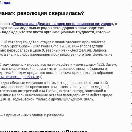
 года.
иана»: революция свершилась?
 пост «
Пневматика «Диана»: налицо революционная ситуация
«, в
сокращении модельных рядов легендарного производителя
 надежда, что это чисто организационные трудности, которые
ный каталог) свидетельствует о явном угасании производства.
rman Sport Guns» «Dianawerk GmbH & Co. KG» впоследствии
льно перебралась в Ense (Северный Рейн-Вестфалия). Запросы,
ом, а значит, с формированием производственного портфеля, ныне
 году, специализировалась на эйр-софте и «мелкашках» (.22). Затем,
ителя классической пневматики, в настоящее время объявила о
(под этим брендом продается немало весьма оригинальных образцов —
вматические дробовики
«).
 но для «Дианы» минувшие восемь лет однозначно не стали эрой
 исчезновения из производства множества популярных моделей
вительно интересной «34 EMS» (на фото внизу), описанной в
ое либо малось обновленные остатки легендарных семейств вроде
кция из Поднебесной, только с другим шильдиком. Жаль.
 в примечаниях к главам и разделам.