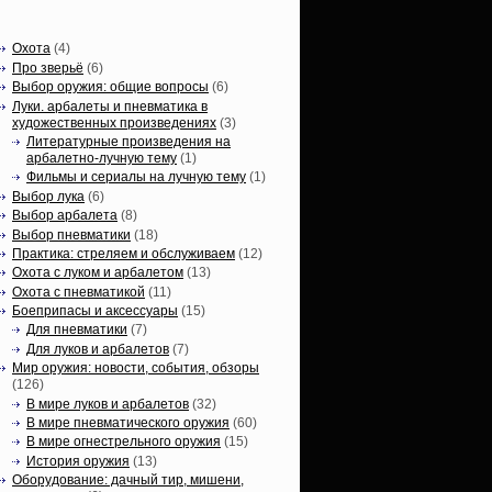
Статьи, обзоры
Охота
(4)
Про зверьё
(6)
Выбор оружия: общие вопросы
(6)
Луки. арбалеты и пневматика в
художественных произведениях
(3)
Литературные произведения на
арбалетно-лучную тему
(1)
Фильмы и сериалы на лучную тему
(1)
Выбор лука
(6)
Выбор арбалета
(8)
Выбор пневматики
(18)
Практика: стреляем и обслуживаем
(12)
Охота с луком и арбалетом
(13)
Охота с пневматикой
(11)
Боеприпасы и аксессуары
(15)
Для пневматики
(7)
Для луков и арбалетов
(7)
Мир оружия: новости, события, обзоры
(126)
В мире луков и арбалетов
(32)
В мире пневматического оружия
(60)
В мире огнестрельного оружия
(15)
История оружия
(13)
Оборудование: дачный тир, мишени,