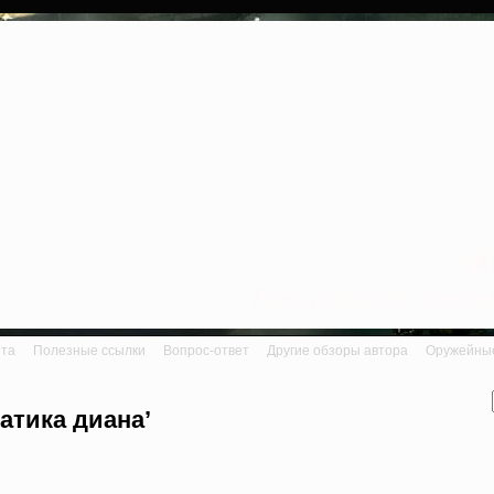
a
Лук, арбалет, пне
йта
Полезные ссылки
Вопрос-ответ
Другие обзоры автора
Оружейные 
атика диана’