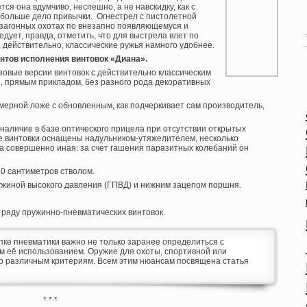
ся она вдумчиво, неспешно, а не навскидку, как с
 больше дело привычки. Огнестрел с пистолетной
 загонных охотах по внезапно появляющемуся и
ует, правда, отметить, что для выстрела влет по
, действительно, классические ружья намного удобнее.
нтов исполнения винтовок «Диана».
овые версии винтовок с действительно классическим
, прямым прикладом, без разного рода декоративных
мерной ложе с обновленным, как подчеркивает сам производитель,
наличие в базе оптического прицела при отсутствии открытых
е винтовки оснащены надульником-утяжелителем, несколько
а совершенно иная: за счет гашения паразитных колебаний он
10 сантиметров стволом.
жиной высокого давления (ГПВД) и нижним зацепом поршня.
 ряду пружинно-пневматических винтовок.
пке пневматики важно не только заранее определиться с
м её использованием. Оружие для охоты, спортивной или
о различным критериям. Всем этим нюансам посвящена статья
* * *