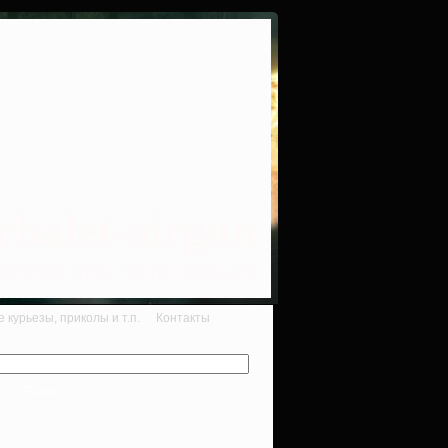
rbalet-airgun
вматика для начинающих
курьезы, приколы и т.п.
Контакты