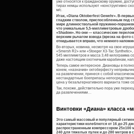
уже относятся к гражданскому оружию, доступ
тирах немцы используют «конструктивно схо
м/с.
Итак, «Diana Oktoberfest Gewehr». В-первых
гладким стволом, приспособленным под ст
мире длинноствольной пружинно-поршневой
что уникальные 5,5-миллиметровые дробов
«Shadow». Но они — классические перелом
верхним рычагом взвода (врезка на фото 
откидывается вправо, что немного напоми
Во-вторых, новинка, несмотря на свое игру
«Smersh R2» или «Stoeger X3-Tac Synthetic»
545 миллиметров и масса 3,48 килограмма с
даже настоящим охотничьим карабинам, напр
Теперь самое интересное. Диановцы в полно
конем, «назначив» октоберфесту непривычный
на развлечении, принеся с собой классичес
нестандартные боеприпасы непосредственно 
цена у безальтернативного варианта тоже с
Так, похоже, действительно пора уже перехо
да развлечениями…
Винтовки «Диана» класса «
Это самый массовый и популярный сегмен
характеристики колеблются от 16 до 25 д
распространенным компрессором 25х100 мм.
240 для тяжелых пулек и до 280 метров в 