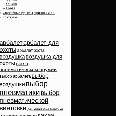
Оптика
Охота
Оружейные курьезы, приколы и т.п.
Контакты
Облако тэгов
арбалет
арбалет для
охоты
арбалет охота
воздушка
воздушка для
охоты
все о
пневматическом оружии
выбор
выбор арбалета
выбор
воздушки
пневматики
выбор
пневматической
винтовки
дешевая пневматика
какая
история оружия