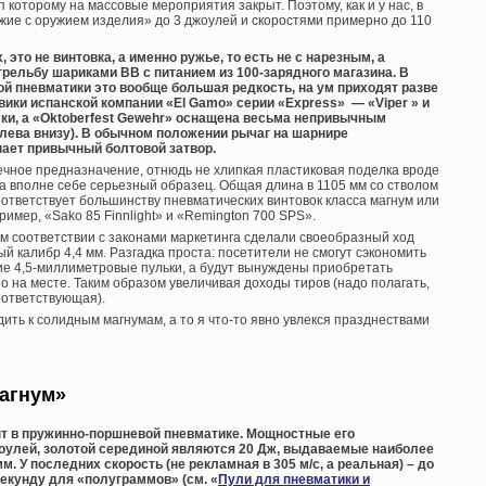
 которому на массовые мероприятия закрыт. Поэтому, как и у нас, в
жие с оружием изделия» до 3 джоулей и скоростями примерно до 110
, это не винтовка, а именно ружье, то есть не с нарезным, а
рельбу шариками ВВ с питанием из 100-зарядного магазина. В
 пневматики это вообще большая редкость, на ум приходят разве
ики испанской компании «El Gamo» серии «Express» — «Viper » и
ки, а «Oktoberfest Gewehr» оснащена весьма непривычным
слева внизу). В обычном положении рычаг на шарнире
нает привычный болтовой затвор.
шечное предназначение, отнюдь не хлипкая пластиковая поделка вроде
, а вполне себе серьезный образец. Общая длина в 1105 мм со стволом
оответствует большинству пневматических винтовок класса магнум или
имер, «Sako 85 Finnlight» и «Remington 700 SPS».
м соответствии с законами маркетинга сделали своеобразный ход
 калибр 4,4 мм. Разгадка проста: посетители не смогут сэкономить
кие 4,5-миллиметровые пульки, а будут вынуждены приобретать
на месте. Таким образом увеличивая доходы тиров (надо полагать,
оответствующая).
дить к солидным магнумам, а то я что-то явно увлекся празднествами
магнум»
т в пружинно-поршневой пневматике. Мощностные его
жоулей, золотой серединой являются 20 Дж, выдаваемые наиболее
 У последних скорость (не рекламная в 305 м/с, а реальная) – до
секунду для «полуграммов» (см. «
Пули для пневматики и