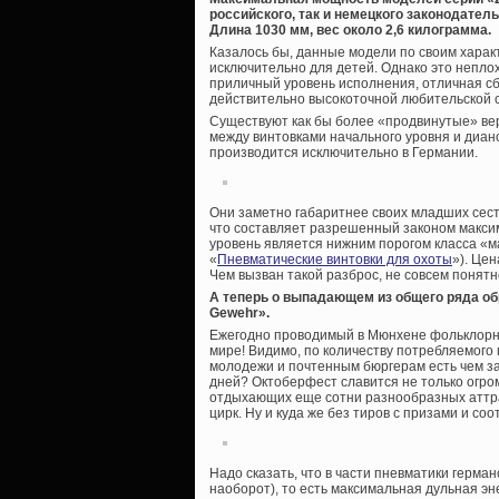
российского, так и немецкого законодатель
Длина 1030 мм, вес около 2,6 килограмма.
Казалось бы, данные модели по своим хара
исключительно для детей. Однако это неплох
приличный уровень исполнения, отличная с
действительно высокоточной любительской 
Существуют как бы более «продвинутые» ве
между винтовками начального уровня и диан
производится исключительно в Германии.
Они заметно габаритнее своих младших сесте
что составляет разрешенный законом максим
уровень является нижним порогом класса «ма
«
Пневматические винтовки для охоты
»). Цен
Чем вызван такой разброс, не совсем понятн
А теперь о выпадающем из общего ряда об
Gewehr».
Ежегодно проводимый в Мюнхене фольклорн
мире! Видимо, по количеству потребляемого 
молодежи и почтенным бюргерам есть чем за
дней? Октоберфест славится не только огро
отдыхающих еще сотни разнообразных аттра
цирк. Ну и куда же без тиров с призами и со
Надо сказать, что в части пневматики герма
наоборот), то есть максимальная дульная эн