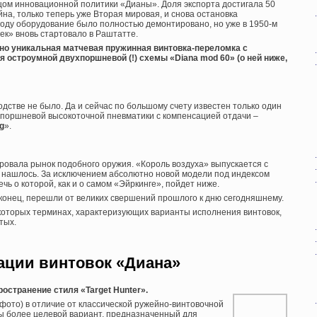
цом инновационной политики «Дианы». Доля экспорта достигала 50
йна, только теперь уже Вторая мировая, и снова остановка
году оборудование было полностью демонтировано, но уже в 1950-м
ек» вновь стартовало в Раштатте.
нно уникальная матчевая пружинная винтовка-переломка с
я остроумной двухпоршневой (!) схемы «Diana mod 60» (о ней ниже,
дстве не было. Да и сейчас по большому счету известен только один
поршневой высокоточной пневматики с компенсацией отдачи –
ng
».
овала рынок подобного оружия. «Король воздуха» выпускается с
 не нашлось. За исключением абсолютно новой модели под индексом
ечь о которой, как и о самом «Эйркинге», пойдет ниже.
наконец, перешли от великих свершений прошлого к дню сегодняшнему.
которых терминах, характеризующих варианты исполнения винтовок,
тых.
ции винтовок «Диана»
остранение стиля «Target Hunter».
 фото) в отличие от классической ружейно-винтовочной
ы более целевой вариант, предназначенный для