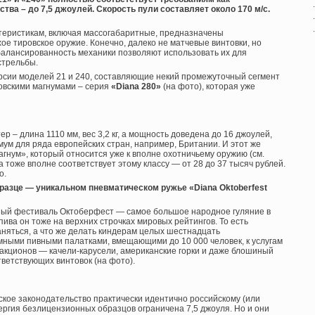
ства – до 7,5 джоулей. Скорость пули составляет около 170 м/с.
ктеристикам, включая массогабаритные, предназначены
ое тировское оружие. Конечно, далеко не матчевые винтовки, но
балансированность механики позволяют использовать их для
стрельбы.
рсии моделей 21 и 240, составляющие некий промежуточный сегмент
овскими магнумами – серия
«Diana 280»
(на фото), которая уже
р – длина 1110 мм, вес 3,2 кг, а мощность доведена до 16 джоулей,
ум для ряда европейских стран, например, Британии. И этот же
гнум», который относится уже к вполне охотничьему оружию (см.
а тоже вполне соответствует этому классу — от 28 до 37 тысяч рублей.
о.
разце — уникальном пневматическом ружье «Diana Oktoberfest
ый фестиваль Октоберфест — самое большое народное гуляние в
пива он тоже на верхних строчках мировых рейтингов. То есть
няться, а что же делать киндерам целых шестнадцать
мными пивными палатками, вмещающими до 10 000 человек, к услугам
кционов — качели-карусели, американские горки и даже блошиный
ответствующих винтовок (на фото).
нское законодательство практически идентично российскому (или
ергия безлицензионных образцов ограничена 7,5 джоуля. Но и они