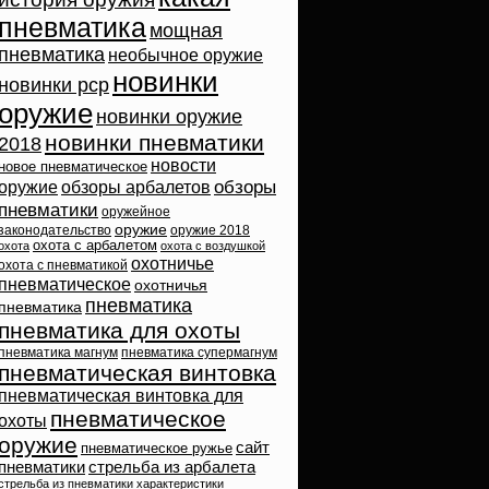
пневматика
мощная
пневматика
необычное оружие
новинки
новинки pcp
оружие
новинки оружие
новинки пневматики
2018
новости
новое пневматическое
обзоры
оружие
обзоры арбалетов
пневматики
оружейное
оружие
законодательство
оружие 2018
охота с арбалетом
охота
охота с воздушкой
охотничье
охота с пневматикой
пневматическое
охотничья
пневматика
пневматика
пневматика для охоты
пневматика магнум
пневматика супермагнум
пневматическая винтовка
пневматическая винтовка для
пневматическое
охоты
оружие
сайт
пневматическое ружье
пневматики
стрельба из арбалета
стрельба из пневматики
характеристики