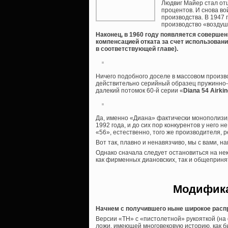
Людвиг Майер стал от
процентов. И снова во
производства. В 1947 
производство «воздуш
Наконец, в 1960 году появляется соверше
компенсацией отката за счет использовани
в соответствующей главе).
Ничего подобного доселе в массовом произво
действительно серийный образец пружинно-
далекий потомок 60-й серии «
Diana 54 Airki
Да, именно «Диана» фактически монополизир
1992 года, и до сих пор конкурентов у него
«56», естественно, того же производителя, р
Вот так, плавно и ненавязчиво, мы с вами, 
Однако сначала следует остановиться на не
как фирменных диановских, так и общеприня
Модифика
Начнем с получившего ныне широкое распр
Версии «ТН» с «пистолетной» рукояткой (на
ложи, имеющей многовековую историю, как б